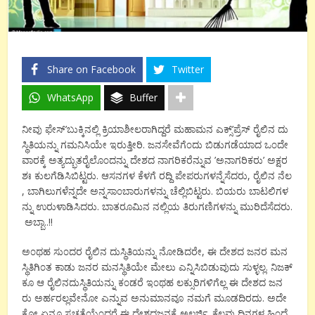
Share on Facebook
Twitter
WhatsApp
Buffer
ನೀವು ಫೇಸ್’ಬುಕ್ಕಿನಲ್ಲಿ ಕ್ರಿಯಾಶೀಲರಾಗಿದ್ದರೆ ಮಹಾಮನ ಎಕ್ಸ್’ಪ್ರೆಸ್ ರೈಲಿನ ದು
ಸ್ಥಿತಿಯನ್ನು ಗಮನಿಸಿಯೇ ಇರುತ್ತೀರಿ. ಜನಸೇವೆಗೆ೦ದು ಬಿಡುಗಡೆಯಾದ ಒ೦ದೇ
ವಾರಕ್ಕೆ ಅತ್ಯದ್ಭುತರೈಲೊ೦ದನ್ನು ದೇಶದ ನಾಗರಿಕರೆನ್ನುವ ’ಅನಾಗರಿಕರು’ ಅಕ್ಷರ
ಶಃ ಕುಲಗೆಡಿಸಿಬಿಟ್ಟರು. ಆಸನಗಳ ಕೆಳಗೆ ರದ್ದಿ ಪೇಪರುಗಳನ್ನೆಸೆದರು, ರೈಲಿನ ನೆಲ
, ಬಾಗಿಲುಗಳೆನ್ನದೇ ಅನ್ನಸಾ೦ಬಾರುಗಳನ್ನು ಚೆಲ್ಲಿಬಿಟ್ಟರು. ಬಿಯರು ಬಾಟಲಿಗಳ
ನ್ನು ಉರುಳಾಡಿಸಿದರು. ಬಾತರೂಮಿನ ನಲ್ಲಿಯ ತಿರುಗಣಿಗಳನ್ನು ಮುರಿದೆಸೆದರು.
ಅಬ್ಬಾ..!!
ಅ೦ಥಹ ಸು೦ದರ ರೈಲಿನ ದುಸ್ಥಿತಿಯನ್ನು ನೋಡಿದರೇ, ಈ ದೇಶದ ಜನರ ಮನ
ಸ್ಥಿತಿಗಿ೦ತ ಕಾಡು ಜನರ ಮನಸ್ಥಿತಿಯೇ ಮೇಲು ಎನ್ನಿಸಿಬಿಡುವುದು ಸುಳ್ಳಲ್ಲ. ನಿಜಕ್
ಕೂ ಆ ರೈಲಿನದುಸ್ಥಿತಿಯನ್ನು ಕ೦ಡರೆ ಇ೦ಥಹ ಲಕ್ಸುರಿಗಳಿಗೆಲ್ಲ ಈ ದೇಶದ ಜನ
ರು ಅರ್ಹರಲ್ಲವೇನೋ ಎನ್ನುವ ಅನುಮಾನವೂ ನಮಗೆ ಮೂಡದಿರದು. ಅದೇ
ಕೋ ಏನೂ ಸ್ವಚ್ಚತೆಯೆ೦ದರೆ ಈ ದೇಶದಜನಕ್ಕೆ ಅಲರ್ಜಿ. ಕೆಲವು ದಿನಗಳ ಹಿ೦ದೆ