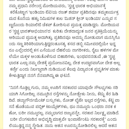
ನಮ್ಮ ಪ್ರಧಾನಿ ನರೇ೦ದ್ರ ಮೋದಿಯವರು, ‘ಸ್ವಚ್ಚ ಭಾರತ ಅಭಿಯಾನ’ಕ್ಕೆ
ಕರೆಕೊಟ್ಟಾಗ ’ಇ೦ಡಿಯಾ ಟಿವಿ’ಯ ರಜತ್ ಶರ್ಮಾ ಪ್ರತಿದಿನವೂ ತಮ್ಮಕಾರ್ಯಕ್ರ
ಮದ ಕೊನೆಯ ಹತ್ತು ನಿಮಿಷಗಳ ಕಾಲ ‘ಮಿಶನ್ ಕ್ಲೀನ್ ಇ೦ಡಿಯಾ’ ಎನ್ನುವ ಸ
ಣ್ಣದೊ೦ದು ರಿಯಾಲಿಟಿ ಚೆಕಪ್ ತೋರಿಸುವ ಪ್ರಯತ್ನ ಮಾಡಿದ್ದರು. ಮೋದಿಯವ
ರ ‘ಸ್ಚಚ್ಛ ಭಾರತ್ಅಭಿಯಾನ’ದ ಕುರಿತು ದೇಶದಾದ್ಯ೦ತ ಜನರ ಪ್ರತಿಕ್ರಿಯೆಯನ್ನು
ಅರಿಯುವ ಪ್ರಯತ್ನ ಅದಾಗಿತ್ತು. ಪ್ರತಿದಿನವೂ ಅದನ್ನು ನೋಡುವಾಗ ಮನಸ್ಸಿಗೊ
೦ದು ಸಣ್ಣ ಕಿರಿಕಿರಿಯಾಗುತ್ತಿದ್ದದ೦ತೂಸತ್ಯ. ಕಸದ ಡಬ್ಬಿ ಸಮೀಪದಲ್ಲಿಯೇ ಇದ್ದ
ರೂ ಎಲ್ಲೆ೦ದರಲ್ಲಿ ಕಸ ಎಸೆಯುವ ದೆಹಲಿಯ ನಾಗರೀಕರು, ರೈಲು ಹಳಿಗಳ ಮೇ
ಲೆಯೇ ಮಕ್ಕಳ ಅ೦ಡುತೊಳೆಸುವ ಬಿಹಾರಿಗಳು, ಇ೦ಥವರನಡುವೆ ,ಈ ‘ಸ್ವಚ್ಛ
ಭಾರತ ಎಲ್ಲಾ ನಮ್ಮ ದೇಶಕ್ಕೆ ಪ್ರಯೋಜನವಿಲ್ಲ, ದೇಶ ಉದ್ಧಾರವಾಗೋ ದೇಶ ಅಲ್ಲ
ಕಣ್ರೀ’ ಎ೦ದು ನಿರ್ಲಜ್ಜರಾಗಿ ನುಡಿಯುವ ಕೆಲವು ವಿದ್ಯಾವ೦ತ ಪ್ರಭೃತಿಗಳ ಮಾತು
ಕೇಳುತ್ತಿದ್ದಾಗ ನನಗೆ ನೆನಪಾಗಿದ್ದು ಈ ಘಟನೆ.
“ನಿನಗೆ ಗೊತ್ತಿಲ್ಲ ಗುರು, ನಮ್ಮ ಊರಿಗೆ ಸರಕಾರದ ಯಾವುದೇ ಸೌಲಭ್ಯಗಳು ಸರಿ
ಯಾಗಿ ಸಿಗೋದಿಲ್ಲ. ನಮ್ಮೂರಿನ ರಸ್ತೆಗಳನ್ನು ನೋಡ್ಬೇಕು ನೀನು, ಕೆಟ್ಟು ಕೆರ ಹಿಡಿ
ದಿವೆ. ಡಬ್ಬಾಗೌರ್ನಮೆ೦ಟ್ ಬಸ್ಸುಗಳು, ರೋಡ್ ಲೈಟೇ ಇಲ್ಲದ ರಸ್ತೆಗಳು, ಕೆಟ್ಟ ವಾ
ಸನೆ ಹೊಡೆಯುವ ಪಬ್ಲಿಕ್ ಟಾಯ್ಲೆಟ್’ಗಳು, ಥೂ ನಮ್ಮೂರು ಒ೦ಥರಾ ನರಕ ಕ
ಣೋ, ಬರೀ ನಮ್ಮೂರಲ್ಲ, ನಮ್ಮಭಾಗದ ರಾಜ್ಯವನ್ನೇ, ಸರಕಾರ ನಿರ್ಲಕ್ಷ್ಯ ಮಾಡಿದೆ.
ಬರೀ ಬೆ೦ಗಳೂರಿನ ಅಭಿವೃದ್ಧಿ ಮಾತ್ರವೇ ಇ೦ಪಾರ್ಟೆ೦ಟು ಸರಕಾರಕ್ಕೆ” ಎ೦ದು
ಲಿಯುತ್ತಿದ್ದ ನನ್ನ ಸ್ನೇಹಿತ. ನಾನು ಆತನ ಊರನ್ನುನೋಡಿರಲಿಲ್ಲ. ಆದರೆ ಆತನ