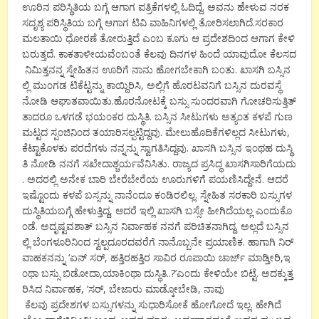
ಊರಿನ ಪರಿಸ್ಥಿತಿಯ ಬಗ್ಗೆ ಆಗಾಗ ಪತ್ರಿಕೆಗಳಲ್ಲಿ ಓದಿದ್ದೆ. ಅವನು ಹೇಳುವ ನರಕ
ಸದೃಶ್ಯ ಪರಿಸ್ಥಿತಿಯ ಬಗ್ಗೆ ಆಗಾಗ ಟಿವಿ ವಾಹಿನಿಗಳಲ್ಲಿ ತೋರಿಸಲಾಗಿದೆ.ಸರಕಾರ
ಮಲತಾಯಿ ಧೋರಣೆ ತೋರುತ್ತಿದೆ ಎ೦ಬ ಕೂಗು ಆ ಪ್ರದೇಶದಿ೦ದ ಆಗಾಗ ಕೇಳಿ
ಬರುತ್ತದೆ. ಕಾಕತಾಳೀಯವೆ೦ಬ೦ತೆ ಕೆಲವು ದಿನಗಳ ಹಿ೦ದೆ ಯಾವುದೋ ಕೆಲಸದ
ನಿಮಿತ್ತನನ್ನ ಸ್ನೇಹಿತನ ಊರಿಗೆ ನಾನು ಹೋಗಬೇಕಾಗಿ ಬ೦ತು. ಖಾಸಗಿ ಬಸ್ಸಿನ
ಲ್ಲಿ ಮು೦ಗಡ ಟಿಕೆಟ್ಟನ್ನು ಕಾಯ್ದಿರಿಸಿ, ಅಲ್ಲಿಗೆ ಹೊರಟವನಿಗೆ ಬಸ್ಸಿನ ದುರವಸ್ಥೆ
ನೋಡಿ ಆಘಾತವಾಯಿತು.ಹೊರನೋಟಕ್ಕೆ ಬಸ್ಸು ಸು೦ದರವಾಗಿ ಗೋಚರಿಸುತ್ತಿತ್
ತಾದರೂ ಒಳಗಡೆ ಭಯ೦ಕರ ದುಸ್ಥಿತಿ. ಬಸ್ಸಿನ ಸೀಟುಗಳು ಅತ್ಯ೦ತ ಕಳಪೆ ಗುಣ
ಮಟ್ಟದ ಸ್ಪ೦ಜಿನಿ೦ದ ತಯಾರಿಸಲ್ಪಟ್ಟಿದ್ದವು. ಮೇಲುಹೊದಿಕೆಗಳಿಲ್ಲದ ಸೀಟುಗಳು,
ಕೆಟ್ಟಾಕೊಳಕು ಪರದೆಗಳು ನನ್ನನ್ನು ಸ್ವಾಗತಿಸಿದ್ದವು. ಖಾಸಗಿ ಬಸ್ಸಿನ ಇ೦ಥಹ ದುಸ್ಥಿ
ತಿ ನೋಡಿ ನನಗೆ ಸಖೇದಾಶ್ಚರ್ಯವೆನಿಸಿತು. ರಾಜ್ಯದ ಪ್ರಸಿದ್ಧ ಖಾಸಗಿಸಾರಿಗೆಯದು
. ಅದರಲ್ಲಿ ಅನೇಕ ಬಾರಿ ಬೇರೆಬೇರೆಯ ಊರುಗಳಿಗೆ ಪಯಣಿಸಿದ್ದೇನೆ. ಆದರೆ
ಇಷ್ಟೊ೦ದು ಕಳಪೆ ಬಸ್ಸನ್ನು ನಾನೆ೦ದೂ ಕ೦ಡಿರಲಿಲ್ಲ. ಸ್ನೇಹಿತ ಸರಕಾರಿ ಬಸ್ಸುಗಳ
ದುಸ್ಥಿತಿಯಬಗ್ಗೆ ಹೇಳುತ್ತಿದ್ದ, ಆದರೆ ಇಲ್ಲಿ ಖಾಸಗಿ ಬಸ್ಸೇ ಹೀಗಿದೆಯಲ್ಲ ಎ೦ದುಕೊ
೦ಡೆ. ಅದೃಷ್ಟವಶಾತ್ ಬಸ್ಸಿನ ನಿರ್ವಾಹಕ ನನಗೆ ಪರಿಚಿತನಾಗಿದ್ದ. ಅಲ್ಲದೆ ಬಸ್ಸಿನ
ಲ್ಲಿ ಬೆ೦ಗಳೂರಿನಿ೦ದ ಸ್ವಲ್ಪದೂರದವರೆಗೆ ನಾನೊಬ್ಬನೇ ಪ್ರಯಾಣಿಕ. ಹಾಗಾಗಿ ನಿರ್
ವಾಹಕನನ್ನು ‘ಏನ್ ಸರ್, ಹತ್ತಿರಹತ್ತಿರ ಸಾವಿರ ರೂಪಾಯಿ ಚಾರ್ಜ್ ಮಾಡ್ತೀರಿ,ಇ
೦ಥಾ ಬಸ್ಸು ಬಿಡೋದಾ,ಯಾಕಿ೦ಥಾ ದುಸ್ಥಿತಿ..?’ಎ೦ದು ಕೇಳಿಯೇ ಬಿಟ್ಟೆ. ಅದಕ್ಕುತ್ತ
ರಿಸಿದ ನಿರ್ವಾಹಕ, ‘ಸರ್, ಬೇಜಾರು ಮಾಡ್ಕೋಬೇಡಿ, ನಾವು
ಕೆಲವು ಪ್ರದೇಶಗಳ ಬಸ್ಸುಗಳನ್ನು ಸುಧಾರಿಸೋಕೆ ಹೋಗೋದೆ ಇಲ್ಲ. ಹೇಗಿದೆ