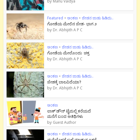
by
Manu Vaidya
Featured
•
ಅಂಕಣ
•
ಜೇಡನ ಜಾಡು ಹಿಡಿದು..
ಗೋಡೆಯ ಮೇಲಿನ ಜೇಡ- ಭಾಗ ೨
by
Dr. Abhijith A P C
ಅಂಕಣ
•
ಜೇಡನ ಜಾಡು ಹಿಡಿದು..
ಗೋಡೆಯ ಮೇಲೊಂದು ಚಕ್ರ
by
Dr. Abhijith A P C
ಅಂಕಣ
•
ಜೇಡನ ಜಾಡು ಹಿಡಿದು..
ಜೇಡಕ್ಕೆ ಬಾಲವಿದೆಯಾ?
by
Dr. Abhijith A P C
ಅಂಕಣ
ಲಾಕ್`ಡೌನ್ ಟೈಮಲ್ಲಿ ಕರೆಯದೆ
ಮನೆಗೆ ಬಂದ ಅತಿಥಿಗಳು
by
Guest Author
ಅಂಕಣ
•
ಜೇಡನ ಜಾಡು ಹಿಡಿದು..
ಮನೆಯೊಳಗೆ ಬಲೆ ಮಾಡುವ ಇತರೆ