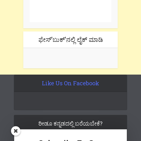
One e-mail a week. We don't spam.
Don't forget to check the promotional
tab if you are using gmail.
ಫೇಸ್’ಬುಕ್’ನಲ್ಲಿ ಲೈಕ್ ಮಾಡಿ
Like Us On Facebook
ರೀಡೂ ಕನ್ನಡದಲ್ಲಿ ಬರೆಯಬೇಕೆ?