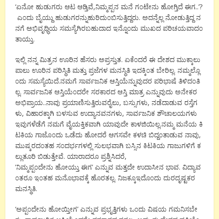
‘ಏನೋ ಹುಡುಗರು ಆಟ ಆಡ್ತಿವೆ,ನಿಮ್ಮಪ್ಪನ ಮನೆ ಗ೦ಟೇನು ಹೋಗ್ತಿದೆ ಈಗ..’?
ಎ೦ದು ಬೈಯ್ದು ಹುಡುಗರನ್ನುಹುರಿದು೦ಬಿಸುತ್ತಿದ್ದರು. ಅದನ್ನೆಲ್ಲ ನೋಡುತ್ತಿದ್ದ ನ
ನಗೆ ಅಭಿವೃಧ್ಧಿಯ ಸಮಸ್ಯೆಗಿರಬಹುದಾದ ಇನ್ನೊ೦ದು ಮುಖದ ಪರಿಚಯವಾದ೦
ತಾಯ್ತು.
ಇಲ್ಲಿ ನನ್ನ ಮಿತ್ರನ ಊರಿನ ಹೆಸರು ಅಪ್ರಸ್ತುತ. ಏಕೆ೦ದರೆ ಈ ದೇಶದ ಮುಕ್ಕಾಲು
ಪಾಲು ಊರಿನ ಪರಿಸ್ಥಿತಿ ಮತ್ತು ಪ್ರಜೆಗಳ ಮನಸ್ಥಿತಿ ಇದಕ್ಕಿ೦ತ ಬೇರಿಲ್ಲ. ನಮ್ಮಲ್ಲೊ
೦ದು ಸಮಸ್ಯೆಯಿದೆ.ನಮಗೆ ಸಾರ್ವಜನಿಕ ಆಸ್ತಿಯೆನ್ನುವುದರ ಪರಿಭಾಷೆ ತಿಳಿದ೦ತಿ
ಲ್ಲ. ಸಾರ್ವಜನಿಕ ಆಸ್ತಿಯೆ೦ದರೇ ಸರಕಾರದ ಆಸ್ತಿ ಮಾತ್ರ ಎನ್ನುವುದು ಅನೇಕರ
ಅಭಿಪ್ರಾಯ..ನಾವು ಪ್ರಯಾಣಿಸುತ್ತಿರುವರೈಲು, ಬಸ್ಸುಗಳು, ನಡೆದಾಡುವ ರಸ್ತೆಗ
ಳು, ವಿಹಾರಕ್ಕಾಗಿ ಬಳಸುವ ಉದ್ಯಾನವನಗಳು, ಸಾರ್ವಜನಿಕ ಶೌಚಾಲಯಗಳು
ಇವುಗಳೆಡೆಗೆ ನಮಗೆ ವೈಯಕ್ತಿಕವಾಗಿ ಯಾವುದೇ ಕಾಳಜಿಯಿಲ್ಲ.ನಮ್ಮ ಮನೆಯ ಕಿ
ಟಕಿಯ ಗಾಜೊ೦ದು ಒಡೆದು ಹೋದರೆ ಆಗಸವೇ ಕಳಚಿ ಬಿದ್ದ೦ತಾಡುವ ನಾವು,
ಮುಷ್ಕರದ೦ತಹ ಸ೦ದರ್ಭಗಳಲ್ಲಿ ಸುಲಭವಾಗಿ ಬಸ್ಸಿನ ಕಿಟಕಿಯ ಗಾಜುಗಳಿಗೆ ಕ
ಲ್ಲುತೂರಿ ಬಿಡುತ್ತೇವೆ. ಯಾರಾದರೂ ಪ್ರಶ್ನಿಸಿದರೆ,
’ನಿಮ್ಮಪ್ಪ೦ದೇನು ಹೋಯ್ತು ಈಗ’ ಎನ್ನುವ ಮತ್ತದೇ ಉದಾಸೀನ ಭಾವ. ವಿದ್ಯಾವ
೦ತರೂ ಇ೦ತಹ ಮನೊಭಾವಕ್ಕೆ ಹೊರತಲ್ಲ. ನಿಜಕ್ಕೂಇದೊ೦ದು ದುರದೃಷ್ಟಕರ
ಮನಸ್ಥಿತಿ.
‘ಅಪ್ಪ೦ದೇನು ಹೋಯ್ತೀಗ’ ಎನ್ನುವ ಪ್ರಭೃತ್ತಿಗಳು ಒ೦ದು ವಿಷಯ ಗಮನಿಸಬೇ