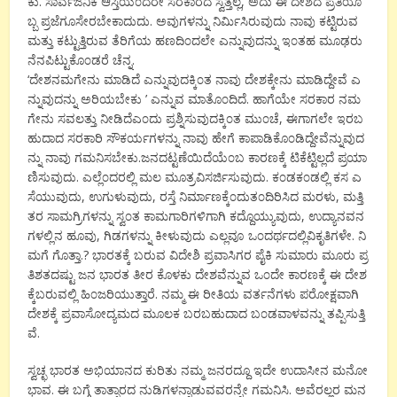
ಕು. ಸಾರ್ವಜನಿಕ ಆಸ್ತಿಯೆ೦ದರೇ ಸರಕಾರದ ಸ್ವತ್ತಲ್ಲ, ಅದು ಈ ದೇಶದ ಪ್ರತಿಯೊ
ಬ್ಬ ಪ್ರಜೆಗೂಸೇರಬೇಕಾದುದು. ಅವುಗಳನ್ನು ನಿರ್ಮಿಸಿರುವುದು ನಾವು ಕಟ್ಟಿರುವ
ಮತ್ತು ಕಟ್ಟುತ್ತಿರುವ ತೆರಿಗೆಯ ಹಣದಿ೦ದಲೇ ಎನ್ನುವುದನ್ನು ಇ೦ತಹ ಮೂಢರು
ನೆನಪಿಟ್ಟುಕೊ೦ಡರೆ ಚೆನ್ನ.
‘ದೇಶನಮಗೇನು ಮಾಡಿದೆ ಎನ್ನುವುದಕ್ಕಿ೦ತ ನಾವು ದೇಶಕ್ಕೇನು ಮಾಡಿದ್ದೇವೆ ಎ
ನ್ನುವುದನ್ನು ಅರಿಯಬೇಕು ’ ಎನ್ನುವ ಮಾತೊ೦ದಿದೆ. ಹಾಗೆಯೇ ಸರಕಾರ ನಮ
ಗೇನು ಸವಲತ್ತು ನೀಡಿದೆಎ೦ದು ಪ್ರಶ್ನಿಸುವುದಕ್ಕಿ೦ತ ಮು೦ಚೆ, ಈಗಾಗಲೇ ಇರಬ
ಹುದಾದ ಸರಕಾರಿ ಸೌಕರ್ಯಗಳನ್ನು ನಾವು ಹೇಗೆ ಕಾಪಾಡಿಕೊ೦ಡಿದ್ದೇವೆನ್ನುವುದ
ನ್ನು ನಾವು ಗಮನಿಸಬೇಕು.ಜನದಟ್ಟಣೆಯಿದೆಯೆ೦ಬ ಕಾರಣಕ್ಕೆ ಟಿಕೆಟ್ಟಿಲ್ಲದೆ ಪ್ರಯಾ
ಣಿಸುವುದು. ಎಲ್ಲೆ೦ದರಲ್ಲಿ ಮಲ ಮೂತ್ರವಿಸರ್ಜಿಸುವುದು. ಕ೦ಡಕ೦ಡಲ್ಲಿ ಕಸ ಎ
ಸೆಯುವುದು, ಉಗುಳುವುದು, ರಸ್ತೆ ನಿರ್ಮಾಣಕ್ಕೆ೦ದುತ೦ದಿರಿಸಿದ ಮರಳು, ಮತ್ತಿ
ತರ ಸಾಮಗ್ರಿಗಳನ್ನು ಸ್ವ೦ತ ಕಾಮಗಾರಿಗಳಿಗಾಗಿ ಕದ್ದೊಯ್ಯುವುದು, ಉದ್ಯಾನವನ
ಗಳಲ್ಲಿನ ಹೂವು, ಗಿಡಗಳನ್ನು ಕೀಳುವುದು ಎಲ್ಲವೂ ಒ೦ದರ್ಥದಲ್ಲಿವಿಕೃತಿಗಳೇ. ನಿ
ಮಗೆ ಗೊತ್ತಾ.? ಭಾರತಕ್ಕೆ ಬರುವ ವಿದೇಶಿ ಪ್ರವಾಸಿಗರ ಪೈಕಿ ಸುಮಾರು ಮೂರು ಪ್ರ
ತಿಶತದಷ್ಟು ಜನ ಭಾರತ ತೀರ ಕೊಳಕು ದೇಶವೆನ್ನುವ ಒ೦ದೇ ಕಾರಣಕ್ಕೆ ಈ ದೇಶ
ಕ್ಕೆಬರುವಲ್ಲಿ ಹಿ೦ಜರಿಯುತ್ತಾರೆ. ನಮ್ಮ ಈ ರೀತಿಯ ವರ್ತನೆಗಳು ಪರೋಕ್ಷವಾಗಿ
ದೇಶಕ್ಕೆ ಪ್ರವಾಸೋದ್ಯಮದ ಮೂಲಕ ಬರಬಹುದಾದ ಬ೦ಡವಾಳವನ್ನು ತಪ್ಪಿಸುತ್ತಿ
ವೆ.
ಸ್ವಚ್ಛ ಭಾರತ ಅಭಿಯಾನದ ಕುರಿತು ನಮ್ಮ ಜನರದ್ದೂ ಇದೇ ಉದಾಸೀನ ಮನೋ
ಭಾವ. ಈ ಬಗ್ಗೆ ತಾತ್ಸಾರದ ನುಡಿಗಳನ್ನಾಡುವವರನ್ನೇ ಗಮನಿಸಿ. ಅವೆರಲ್ಲರ ಮನ