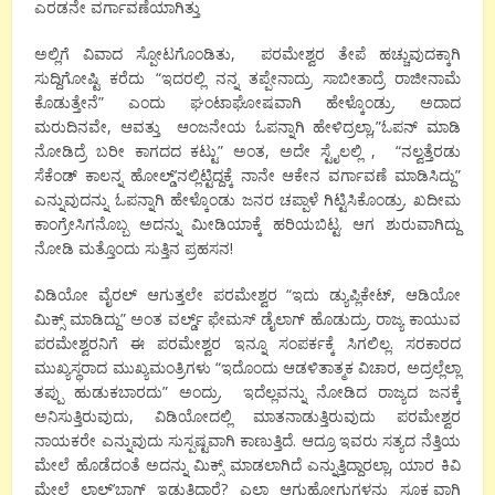
ಎರಡನೇ ವರ್ಗಾವಣೆಯಾಗಿತ್ತು
ಅಲ್ಲಿಗೆ ವಿವಾದ ಸ್ಪೋಟಗೊಂಡಿತು, ಪರಮೇಶ್ವರ ತೇಪೆ ಹಚ್ಚುವುದಕ್ಕಾಗಿ
ಸುದ್ದಿಗೋಷ್ಟಿ ಕರೆದು “ಇದರಲ್ಲಿ ನನ್ನ ತಪ್ಪೇನಾದ್ರು ಸಾಬೀತಾದ್ರೆ ರಾಜೀನಾಮೆ
ಕೊಡುತ್ತೇನೆ” ಎಂದು ಘಂಟಾಘೋಷವಾಗಿ ಹೇಳ್ಕೊಂಡ್ರು. ಅದಾದ
ಮರುದಿನವೇ, ಆವತ್ತು ಆಂಜನೇಯ ಓಪನ್ನಾಗಿ ಹೇಳಿದ್ರಲ್ಲಾ,”ಓಪನ್ ಮಾಡಿ
ನೋಡಿದ್ರೆ ಬರೀ ಕಾಗದದ ಕಟ್ಟು” ಅಂತ, ಅದೇ ಸ್ಟೈಲಲ್ಲಿ , “ನಲ್ವತ್ತೆರಡು
ಸೆಕೆಂಡ್ ಕಾಲನ್ನ ಹೋಲ್ಡ್’ನಲ್ಲಿಟ್ಟಿದ್ದಕ್ಕೆ ನಾನೇ ಆಕೇನ ವರ್ಗಾವಣೆ ಮಾಡಿಸಿದ್ದು”
ಎನ್ನುವುದನ್ನು ಓಪನ್ನಾಗಿ ಹೇಳ್ಕೊಂಡು ಜನರ ಚಪ್ಪಾಳೆ ಗಿಟ್ಟಿಸಿಕೊಂಡ್ರು. ಖದೀಮ
ಕಾಂಗ್ರೇಸಿಗನೊಬ್ಬ ಅದನ್ನು ಮೀಡಿಯಾಕ್ಕೆ ಹರಿಯಬಿಟ್ಟ. ಆಗ ಶುರುವಾಗಿದ್ದು
ನೋಡಿ ಮತ್ತೊಂದು ಸುತ್ತಿನ ಪ್ರಹಸನ!
ವಿಡಿಯೋ ವೈರಲ್ ಆಗುತ್ತಲೇ ಪರಮೇಶ್ವರ “ಇದು ಡ್ಯುಪ್ಲಿಕೇಟ್, ಆಡಿಯೋ
ಮಿಕ್ಸ್ ಮಾಡಿದ್ದು” ಅಂತ ವರ್ಲ್ಡ್ ಫೇಮಸ್ ಡೈಲಾಗ್ ಹೊಡುದ್ರು. ರಾಜ್ಯ ಕಾಯುವ
ಪರಮೇಶ್ವರನಿಗೆ ಈ ಪರಮೇಶ್ವರ ಇನ್ನೂ ಸಂಪರ್ಕಕ್ಕೆ ಸಿಗಲಿಲ್ಲ. ಸರಕಾರದ
ಮುಖ್ಯಸ್ಥರಾದ ಮುಖ್ಯಮಂತ್ರಿಗಳು “ಇದೊಂದು ಆಡಳಿತಾತ್ಮಕ ವಿಚಾರ, ಅದ್ರಲ್ಲೆಲ್ಲಾ
ತಪ್ಪು ಹುಡುಕಬಾರದು” ಅಂದ್ರು. ಇದೆಲ್ಲವನ್ನು ನೋಡಿದ ರಾಜ್ಯದ ಜನಕ್ಕೆ
ಅನಿಸುತ್ತಿರುವುದು, ವಿಡಿಯೋದಲ್ಲಿ ಮಾತನಾಡುತ್ತಿರುವುದು ಪರಮೇಶ್ವರ
ನಾಯಕರೇ ಎನ್ನುವುದು ಸುಸ್ಪಷ್ಟವಾಗಿ ಕಾಣುತ್ತಿದೆ. ಆದ್ರೂ ಇವರು ಸತ್ಯದ ನೆತ್ತಿಯ
ಮೇಲೆ ಹೊಡೆದಂತೆ ಅದನ್ನು ಮಿಕ್ಸ್ ಮಾಡಲಾಗಿದೆ ಎನ್ನುತ್ತಿದ್ದಾರಲ್ಲಾ, ಯಾರ ಕಿವಿ
ಮೇಲೆ ಲಾಲ್’ಬಾಗ್ ಇಡುತ್ತಿದ್ದಾರೆ? ಎಲ್ಲಾ ಆಗುಹೋಗುಗಳನ್ನು ಸೂಕ್ಷ್ಮವಾಗಿ