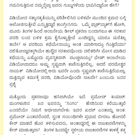
ಗಮನಿಸುತ್ತಿರುವ ನಮ್ಮನ್ನೆಲ್ಲಾ ಇವರು ಗುಲ್ಡುಗಳೆಂದು ಭಾವಿಸಿದ್ದಾರೋ ಹೇಗೆ?
ವಿಡಿಯೋದ ಸತ್ಯಾಸತ್ಯತೆಯನ್ನು ಪರಿಶೀಲಿಸಿದ ಬಳಿಕವೇ ಮುಂದಿನ ಕ್ರಮದ ಬಗ್ಗೆ
ಆಲೋಚಿಸುತ್ತೇವೆ ಎನ್ನುತ್ತಿದ್ದಾರೆ ಕಾಂಗ್ರೇಸಿಗರು. ಒಮ್ಮೆ ಫ್ಲಾಶ್’ಬ್ಯಾಕ್’ಗೆ ಹೋಗಿ,
ಮೂರು ತಿಂಗಳ ಹಿಂದೆ ಆಂಜನೇಯ ಡೀಲ್ ಪ್ರಕರಣ ಬಂದಾಗಲೂ ಈ ಸರಕಾರ
ವರದಿ ಬಂದ ಬಳಿಕ ಕ್ರಮ ಕೈಗೊಳ್ಳುತ್ತೇವೆ ಎಂದಿದ್ದನ್ನು ಯಾರೂ ಮರೆತಿಲ್ಲ
ತಾನೇ? ಆ ವರದಿಯ ಕಥೆಯೇನಾಯ್ತು ಅಂತ ಯಾರಿಗಾದ್ರೂ ಗೊತ್ತಿದೆಯಾ?
ದಲಿತೋದ್ದಾರಕ್ಕಾಗಿಯೇ ಹುಟ್ಟಿದ ಸರಕಾರವೊಂದು ದಲಿತರಿಗೇ ಮೋಸ ಮಾಡಿದ
ಕಥೆಯನ್ನು ಎಷ್ಟೊಂದು ವ್ಯವಸ್ಥಿತವಾಗಿ ಮುಚ್ಚಲಾಯ್ತು? ಭೇಷ್! ಆಂಜನೇಯ
ವಿಡಿಯೋವಾದರೂ ಅಷ್ಟು ಸ್ಪಷ್ಟವಾಗಿ ಕಾಣಿಸುತ್ತಿರಲಿಲ್ಲ., ಆದರೆ ಪರಮೇಶ್ವರ
ನಾಯಕ್ ವಿಡಿಯೋದಲ್ಲಿ ಅದು ಇವರೇ ಎಂದು ಸ್ಪಷ್ಟವಾಗಿ ಕಾಣಿಸುತ್ತಿದೆಯಲ್ಲಾ,
ಮತ್ತಿನ್ಯಾವ ಕರ್ಮಕ್ಕೆ ವರದಿ, ವಿಡಿಯೋವೊಂದೇ ಸಾಲದೇ? ಎಂಬುದು ಜನರ
ಪ್ರಶ್ನೆ.
ಮತ್ತೊಂದು ಪ್ರಕರಣವೂ ಹಸಿರಾಗಿಯೇ ಇದೆ. ಪ್ರಮೋದ್ ಕುಮಾರ್.
ಮಂಗಳೂರಿನ ಜನ ಇವರನ್ನು “ಸಿಂಗಂ” ಹೆಸರಿನಿಂದ ಕರೆಯುತ್ತಾರೆ
ಎಂದರೆಯೇ ನಿಮಗೆ ಅರ್ಥವಾಗಬೇಕು ಇವರ ಖದರ್ ಎಂತಾದ್ದು ಅಂತ.
ಪ್ರಮೋದ್ ಎಂತವರೆಂದರೆ, ಸ್ವಂತ ಸಂಬಂಧಿಗಳೇ ಪ್ರಭಾವ ಬೀರಲು ಹೋದರೆ
ಕೇರ್ ಮಾಡದೆ ಹೊರ ಕಳಿಸುವವರು, ಅಂತಾದ್ದರಲ್ಲಿ ಈ ರಾಜಕಾರಣಿಗಳನ್ನು
ಕೇರ್ ಮಾಡುತ್ತಾರಾ? ತಿಂಗಳ ಹಿಂದಷ್ಟೇ ಸ್ಥಳೀಯ ರಾಜಕಾರಣಿಗಳ ತಾಳಕ್ಕೆ ತಕ್ಕ