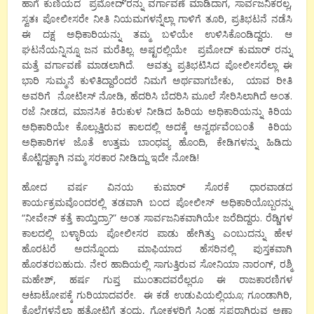
ಹಾಗೆ ಕುಣಿಯದ ಪ್ರಮೋದ್’ರನ್ನು ವರ್ಗಾವಣೆ ಮಾಡಿದಾಗ, ಸಾರ್ವಜನಿಕರಲ್ಲ,
ಸ್ವತಃ ಪೋಲೀಸರೇ ನೀತಿ ನಿಯಮಗಳನ್ನೆಲ್ಲಾ ಗಾಳಿಗೆ ತೂರಿ, ಪ್ರತಿಭಟನೆ ನಡೆಸಿ
ಈ ದಕ್ಷ ಅಧಿಕಾರಿಯನ್ನು ತಮ್ಮ ಬಳಿಯೇ ಉಳಿಸಿಕೊಂಡಿದ್ದರು. ಆ
ಘಟನೆಯನ್ನಿನ್ನೂ ಜನ ಮರೆತಿಲ್ಲ. ಅಷ್ಟರಲ್ಲಿಯೇ ಪ್ರಮೋದ್ ಕುಮಾರ್ ರನ್ನು
ಮತ್ತೆ ವರ್ಗಾವಣೆ ಮಾಡಲಾಗಿದೆ. ಆವತ್ತು ಪ್ರತಿಭಟಿಸಿದ ಪೋಲೀಸರೆಲ್ಲಾ ಈ
ಭಾರಿ ಸುಮ್ಮನೆ ಕುಳಿತಿದ್ದಾರೆಂದರೆ ನಿಮಗೆ ಅರ್ಥವಾಗಬೇಕು, ಯಾವ ರೀತಿ
ಅವರಿಗೆ ನೋಟೀಸ್ ನೋಡಿ, ಹೆದರಿಸಿ ಬೆದರಿಸಿ ಮೂಲೆ ಸೇರಿಸಿಲಾಗಿದೆ ಅಂತ.
ರಜೆ ನೀಡದ, ಮಾನಸಿಕ ಕಿರುಕುಳ ನೀಡಿದ ಹಿರಿಯ ಅಧಿಕಾರಿಯನ್ನು ಕಿರಿಯ
ಅಧಿಕಾರಿಯೇ ಕೊಲ್ಲುತ್ತಿರುವ ಕಾಲದಲ್ಲಿ ಅದಕ್ಕೆ ಅನ್ವರ್ಥವೆಂಬಂತೆ ಕಿರಿಯ
ಅಧಿಕಾರಿಗಳ ಜೊತೆ ಉತ್ತಮ ಬಾಂಧವ್ಯ ಹೊಂದಿ, ಕೇಡಿಗಳನ್ನು ಹಿಡಿದು
ಕೊಟ್ಟಿದ್ದಕ್ಕಾಗಿ ನಮ್ಮ ಸರಕಾರ ನೀಡಿದ್ದು ಇದೇ ನೋಡಿ!
ಹೋದ ವರ್ಷ ವಿನಯ ಕುಮಾರ್ ಸೊರಕೆ ಧಾರವಾಡದ
ಕಾರ್ಯಕ್ರಮವೊಂದರಲ್ಲಿ ತಡವಾಗಿ ಬಂದ ಪೋಲೀಸ್ ಅಧಿಕಾರಿಯೊಬ್ಬರನ್ನು
“ನೀವೇನ್ ಕತ್ತೆ ಕಾಯ್ತಿದ್ರಾ?” ಅಂತ ಸಾರ್ವಜನಿಕವಾಗಿಯೇ ಜರೆದಿದ್ದರು. ರೆಡ್ಡಿಗಳ
ಕಾಲದಲ್ಲಿ ಬಳ್ಳಾರಿಯ ಪೋಲೀಸರ ಪಾಡು ಹೇಗಿತ್ತು ಎಂಬುದನ್ನು ಹೇಳ
ಹೊರಟರೆ ಅದನ್ನೊಂದು ಮಾಫಿಯಾದ ಹೆಸರಿನಲ್ಲಿ ಪುಸ್ತಕವಾಗಿ
ಹೊರತರಬಹುದು. ನೇರ ಹಾದಿಯಲ್ಲಿ ಸಾಗುತ್ತಿರುವ ಸೋನಿಯಾ ನಾರಂಗ್, ರಶ್ಮಿ
ಮಹೇಶ್, ಹರ್ಷ ಗುಪ್ತ ಮುಂತಾದವರೆಲ್ಲರೂ ಈ ರಾಜಕಾರಣಿಗಳ
ಆಟಾಟೋಪಕ್ಕೆ ಗುರಿಯಾದವರೇ. ಈ ಕಡೆ ಉಡುಪಿಯಲ್ಲಿಯೂ; ಗೂಂಡಾಗಿರಿ,
ಕೊಲೆಗಳನ್ನೆಲ್ಲಾ ಹತೋಟಿಗೆ ತಂದು, ಗೋಕಳ್ಳರಿಗೆ ಸಿಂಹ ಸ್ವಪ್ನರಾಗಿರುವ ಅಣ್ಣಾ