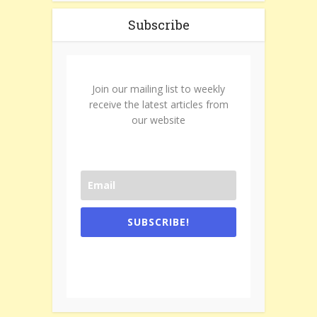
Subscribe
Join our mailing list to weekly
receive the latest articles from
our website
SUBSCRIBE!
One e-mail a week. We don't spam.
Don't forget to check the promotional
tab if you are using gmail.