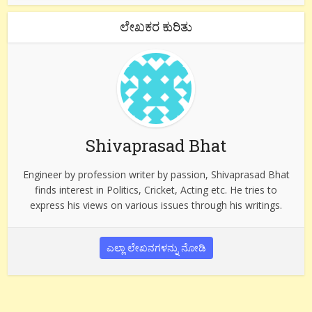
ಲೇಖಕರ ಕುರಿತು
Shivaprasad Bhat
Engineer by profession writer by passion, Shivaprasad Bhat
finds interest in Politics, Cricket, Acting etc. He tries to
express his views on various issues through his writings.
ಎಲ್ಲಾ ಲೇಖನಗಳನ್ನು ನೋಡಿ