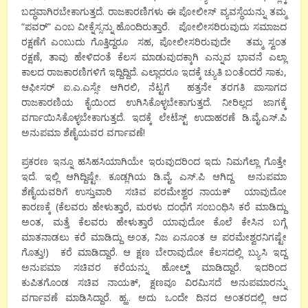
ಬದ್ಧವಾಗಿರಬೇಕಾಗುತ್ತದೆ. ರಾಜಕಾರಣಿಗಳು ಈ ಪೋಲೀಸ್ ವ್ಯವಸ್ಥೆಯನ್ನು ತಮ್ಮ
“ಪವರ್” ಎಂಬ ವೀಕ್ನೆಸ್ಸನ್ನು ಹೊಂದಿರುತ್ತಾರೆ. ಪೋಲೀಸರಿರುವುದು ಸಮಾಜದ
ರಕ್ಷಣೆಗೆ ಎಂಬುದು ಗೊತ್ತಿದ್ದರೂ ಸಹ, ಪೋಲೀಸರಿರುವುದೇ ತಮ್ಮ ಸ್ವಂತ
ರಕ್ಷಣೆ, ತಾವು ಹೇಳಿದಂತೆ ಕೆಲಸ ಮಾಡುವುದಕ್ಕಾಗಿ ಎನ್ನುವ ಭಾವನೆ ಎಲ್ಲಾ
ಕಾಲದ ರಾಜಕಾರಣಿಗಳಿಗೆ ಇದ್ದಿದ್ದಿದೆ. ಎಲ್ಲಾದರೂ ಇದಕ್ಕೆ ಚ್ಯುತಿ ಬಂತೆಂದರೆ ಸಾಕು,
ಆಫೀಸರ್ ಐ.ಎ.ಎಸ್ಸೇ ಆಗಿರಲಿ, ನೆಟ್ಟಗೆ ಹತ್ತನೇ ತರಗತಿ ಪಾಸಾಗದ
ರಾಜಕಾರಣಿಯ ಕೈಯಿಂದ ಉಗಿಸಿಕೊಳ್ಳಬೇಕಾಗುತ್ತದೆ. ನೀರಿಲ್ಲದ ಜಾಗಕ್ಕೆ
ವರ್ಗಾಯಿಸಿಕೊಳ್ಳಬೇಕಾಗುತ್ತದೆ. ಇದಕ್ಕೆ ಲೇಟೆಸ್ಟ್ ಉದಾಹರಣೆ ಡಿ.ವೈ.ಎಸ್.ಪಿ
ಅನುಪಮಾ ಶೆಣೈಯವರ ವರ್ಗಾವಣೆ!
ಪ್ರಕರಣ ಇನ್ನೂ ಹಸಿಹಸಿಯಾಗಿಯೇ ಇರುವುದರಿಂದ ಇದು ನಿಮಗೆಲ್ಲಾ ಗೊತ್ತೇ
ಇದೆ. ಇಲ್ಲಿ ಆಗಿದ್ದಿಷ್ಟೇ. ಕೂಡ್ಲಗಿಯ ಡಿ.ವೈ. ಎಸ್.ಪಿ ಆಗಿದ್ದ ಅನುಪಮಾ
ಶೆಣೈಯವರಿಗೆ ಉಸ್ತುವಾರಿ ಸಚಿವ ಪರಮೇಶ್ವರ ನಾಯಕ್ ಯಾವುದೋ
ಕಾರಣಕ್ಕೆ (ಕೆಲವರು ಹೇಳುತ್ತಾರೆ, ಮರಳು ದಂಧೆಗೆ ಸಂಬಂಧಿಸಿ ಕರೆ ಮಾಡಿದ್ದು
ಅಂತ, ಮತ್ತೆ ಕೆಲವರು ಹೇಳುತ್ತಾರೆ ಯಾವುದೋ ಕೊಲೆ ಕೇಸಿನ ಬಗ್ಗೆ
ಮಾತನಾಡಲು ಕರೆ ಮಾಡಿದ್ದು ಅಂತ, ನಿಜ ಏನೂಂತ ಆ ಪರಮೇಶ್ವರನಿಗಷ್ಟೇ
ಗೊತ್ತು!) ಕರೆ ಮಾಡಿದ್ದಾರೆ. ಆ ಕ್ಷಣ ಬೇರಾವುದೋ ಕೆಲಸದಲ್ಲಿ ಬ್ಯುಸಿ ಇದ್ದ
ಅನುಪಮಾ ಸಚಿವರ ಕರೆಯನ್ನು ಹೋಲ್ಡ್ ಮಾಡಿದ್ದಾರೆ. ಇದರಿಂದ
ಕುಪಿತಗೊಂಡ ಸಚಿವ ನಾಯಕ್, ಕ್ಷಣವೂ ವಿರಮಿಸದೆ ಅನುಪಮಾರನ್ನು
ವರ್ಗಾವಣೆ ಮಾಡಿಸಿದ್ದಾರೆ. ಹ್ಹ.. ಅದು ಒಂದೇ ದಿನದ ಅಂತರದಲ್ಲಿ ಆದ