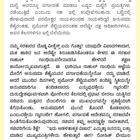
ಮಲೈ ಅವರನ್ನೂ ವರ್ಗಾವಣೆ ಮಾಡಲು ಎಷ್ಟರ ಮಟ್ಟಿಗೆ ಪ್ರಯತ್ನಗಳು
ನಡೆಯುತ್ತಿವೆ ಎಂಬುದು ಸಹ ಇಲ್ಲಿ ಉಲ್ಲೇಖಿಸಬಹುದು. ಒಟ್ಟಿನಲ್ಲಿ
ಹೇಳುವುದಾದರೆ ಪರಮೇಶ್ವರ ನಾಯಕರಂಥಹ ನಾಯಕರಿದ್ದರೆ ಅನುಪಮಾ
ಶೆಣೈರಂತಹ, ಪ್ರಮೋದ್ ಶೆಟ್ಟಿಯವರಂತಹ ಅದೆಷ್ಟೇ ದಕ್ಷ ಅಧಿಕಾರಿಗಳಿಗೂ,
ಅವರ ಕೆಲಸಗಳಿಗೂ ಇಲ್ಲಿ ಬೆಲೆಯಿರದು.
ನಮ್ಮ ಸರಕಾರದ ದೊಡ್ಡ ವೀಕ್ನೆಸ್ಸ್ ಏನು ಗೊತ್ತಾ?
ಯಾವುದೇ ವಿವಾದಗಳಾದಾಗ,
ಮತ ಹಾಕಿದ ಜನ ಅದೆಷ್ಟೇ ಕಿರುಚಾಡಿಸಿಕೊಂಡರೂ ಕೇಳದ ಈ ಸರಕಾರ
ರಾಹುಲ್ ಗಾಂಧಿಯವರೇನಾದರೂ ಹೇಳಿದರೆ ತಕ್ಷಣ
ಕಾರ್ಯೋನ್ಮುಖವಾಗುತ್ತದೆ. ಈ ಭಾರಿಯೂ ರಾಹುಲ್ ಗಾಂಧಿಯ ಆಜ್ಞೆಯ
ಮೇರೆಗೆ ಅನುಪಮಾ ಶೆಣೈಯವರ ವರ್ಗಾವಣೆಯನ್ನೇನೋ ರದ್ಧು ಮಾಡಿದೆ.
ಆದರೆ ಮುಂ
ದಿ
ನ ದಿನಗಳಲ್ಲಿ ಪ್ರಮೋದ್ ಶೆಟ್ಟಿಯವರಿಗೆ ತಂದಿಟ್ಟ ಸ್ಥಿತಿಯನ್ನೇ
ಅನುಪಮಾರಿಗೂ ತಂದಿಡಲಾರರು ಎನ್ನುವುದಕ್ಕೇನು ಗ್ಯಾರಂಟಿ?
ದುರುದ್ದೇಶಪೂರ್ವಕವಾಗಿ ಪೋಲೀಸರ ಕೆಲಸದಲ್ಲಿ ಪ್ರಭಾವ ಬೀರಲು ಯತ್ನಿಸಿದ
ಸಚಿವರು ಮತ್ತವರ ಬೆಂಬಲಿಗರು ಈ ಮುಖಭಂಗವನ್ನೇ ಪ್ರತಿಷ್ಠೆಯಾಗಿ
ತೆಗೆದುಕೊಂಡು,
ಅನುಪಮಾರಿಗೆ ಮುಂದೆ ತೊಂದರೆ ಕೊಡಲಾರರು
ಎಂಬುದಕ್ಕೇನು ಗ್ಯಾರಂಟೀ?
ಹೋಗಲಿ,
ವರ್ಗಾವಣೆ ಆದೇಶವನ್ನು ಸರಕಾರವೇ
ಹಿಂತೆಗೆದುಕೊಂಡಿರುವುದರಿಂದ,
ಸಚಿವರ ತಪ್ಪು ಅದರಷ್ಟಕ್ಕೇ ಸಾಬೀತಾಗಿದೆ,
ಸಚಿವರಿಗೇನು ಶಿಕ್ಷೆ? “
ಇದು ಆಡಳಿತಾತ್ಮಕ ವಿಚಾರ” ಎನ್ನುತ್ತಾ ಜನರನ್ನು ಬಕ್ರಾ
ಮಾಡಿದ ಮುಖ್ಯಮಂತ್ರಿಗಳೇನು ಹೇಳುತ್ತಾರೆ ಈ
ಗ
? ರೋಹಿತ್ ವೇಮುಲ