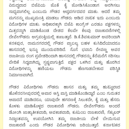
ವಿರುದ್ಧವಾದ ಬಿಜೆಪಿಯ ಜೊತೆ ಕೈ ಜೋಡಿಸಿಕೊಂಡಾಗ ಅರಗಿಸಲು
ಸಾಧ್ಯವಾಗಲಿಲ್ಲ ಎಂಬುದು ಗೌಡರ ಆಪ್ತವರ್ಗದವರ ಮಾತು. ಆದರೆ ತಮ್ಮ
ಮಗನನ್ನು ಮುಖ್ಯಮಂತ್ರಿ ಮಾಡಲು ಗೌಡರು ಆಡಿದ ನಾಟಕ ಇದು ಎಂಬುದು
ವಿರೋಧಿಗಳ ಮಾತು. ಅಧಿಕಾರಕ್ಕಾಗಿ ಬಿಜೆಪಿ ಕಾಂಗ್ರೆಸ್ ಎರಡೂ ಪಕ್ಷಗಳನ್ನು
ಮಿತ್ರರನ್ನಾಗಿ ಮಾಡಿಕೊಂಡ ದೇಶದ ಕೆಲವೇ ಕೆಲವು ರಾಜಕಾರಣಿಗಳಲ್ಲಿ
ದೇವೇಗೌಡರು ಅಗ್ರಪಂಕ್ತಿಯಲ್ಲಿ ಕಾಣುತ್ತಾರೆ. ಡಿ.ಕೆ.ಶಿವಕುಮಾರ್ ಅವರಿಂದಾಗಿ
ಕನಕಪುರ, ರಾಮನಗರದಲ್ಲಿ ಗೌಡರ ಪ್ರಾಬಲ್ಯ ಬಹಳ ಕುಸಿದಿದೆಯಾದರೂ
ಹಾಸನದಲ್ಲಿ ಇನ್ನೂ ಮುಂದುವರಿದಿದೆ. ಸೊಸೆ ಭವಾನಿ ರೇವಣ್ಣ ಅವರ
ರಾಜಕೀಯ ರಂಗ ಪ್ರವೇಶದಿಂದಾಗಿ ಹಾಸನದಲ್ಲಿ ಗೌಡರನ್ನು ತೆರೆಮರೆಗೆ ಸರಿಸಲು
ವೇದಿಕೆ ಸಿದ್ದವಾಗಿದ್ದು ಸ್ಪಷ್ಟವಾಗುತ್ತಿದೆ. ಪಕ್ಷದ ಒಳಗಿನ ಮತ್ತು ಹೊರಗಿನ
ವಿರೋಧಿಗಳನ್ನು ಹಣಿಯಲು ಗೌಡರು ಹೆಣಗಾಡಬೇಕಾದ ಪರಿಸ್ಥಿತಿ
ನಿರ್ಮಾಣವಾಗಿದೆ.
ಗೌಡರ ವಿರೋಧಿಗಳು ಗೌಡರು ಹಾಸನ ಮತ್ತು ತಮ್ಮ ಹುಟ್ಟೂರಾದ
ಹೊಳೆನರಸೀಪುರದಲ್ಲಿ ಅಪಾರ ಆಸ್ತಿ ಪಾಸ್ತಿ ಮಾಡಿಕೊಂಡಿದ್ದಾರೆ ಎಂಬ ಗುರುತರ
ಆಪಾದನೆ ಮಾಡಿದರೂ, ಯಾವುದೇ ಹಗರಣಕ್ಕೆ ಸಿಲುಕದೇ, ಕೈ ಮತ್ತು ಹೆಸರು
ಕೊಳಕು ಮಾಡಿಕೊಳ್ಳದ ರಾಜಕಾರಣಿ ಗೌಡರು. ದೇವೇಗೌಡರು ಅಂದರೆ
ಡೋಂಗಿ ಜಾತ್ಯಾತೀತವಾದಿ, ಅವಕಾಶವಾದಿ, ಕುಟುಂಬ ರಾಜಕಾರಣಿ, ಸೆಕ್ಯುಲರ್
ಸಿದ್ಧಾಂತವನ್ನು ಉಪಯೋಗಿಸಿ ತಮ್ಮ ರಾಜಕೀಯ ಬೇಳೆ ಬೇಯಿಸುವ
ರಾಜಕಾರಣಿ ಎಂದು ಗೌಡರ ವಿರೋಧಿಗಳು ಜರಿಯುತ್ತಾರೆ. ಕರ್ನಾಟಕದ