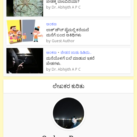
ಜೇಡಕ್ಕೆ ಬಾಲವಿದೆಯಾ?
by
Dr. Abhijith A P C
ಅಂಕಣ
ಲಾಕ್`ಡೌನ್ ಟೈಮಲ್ಲಿ ಕರೆಯದೆ
ಮನೆಗೆ ಬಂದ ಅತಿಥಿಗಳು
by
Guest Author
ಅಂಕಣ
•
ಜೇಡನ ಜಾಡು ಹಿಡಿದು..
ಮನೆಯೊಳಗೆ ಬಲೆ ಮಾಡುವ ಇತರೆ
ಜೇಡಗಳು.
by
Dr. Abhijith A P C
ಲೇಖಕರ ಕುರಿತು