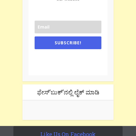
SUBSCRIBE!
One e-mail a week. We don't spam.
Don't forget to check the promotional
tab if you are using gmail.
ಫೇಸ್’ಬುಕ್’ನಲ್ಲಿ ಲೈಕ್ ಮಾಡಿ
Like Us On Facebook