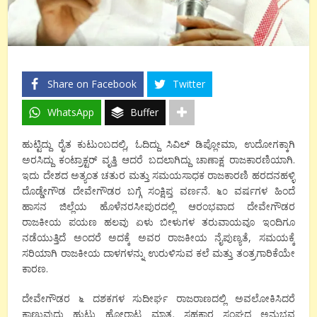
Share on Facebook
Twitter
WhatsApp
Buffer
ಹುಟ್ಟಿದ್ದು ರೈತ ಕುಟುಂಬದಲ್ಲಿ, ಓದಿದ್ದು ಸಿವಿಲ್ ಡಿಪ್ಲೋಮಾ, ಉದೋಗಕ್ಕಾಗಿ
ಅರಸಿದ್ದು ಕಂಟ್ರಾಕ್ಟರ್ ವೃತ್ತಿ ಆದರೆ ಬದಲಾಗಿದ್ದು ಚಾಣಾಕ್ಷ ರಾಜಕಾರಣಿಯಾಗಿ.
ಇದು ದೇಶದ ಅತ್ಯಂತ ಚತುರ ಮತ್ತು ಸಮಯಸಾಧಕ ರಾಜಕಾರಣಿ ಹರದನಹಳ್ಳಿ
ದೊಡ್ಡೇಗೌಡ ದೇವೇಗೌಡರ ಬಗ್ಗೆ ಸಂಕ್ಷಿಪ್ತ ವರ್ಣನೆ. ೬೦ ವರ್ಷಗಳ ಹಿಂದೆ
ಹಾಸನ ಜಿಲ್ಲೆಯ ಹೊಳೆನರಸೀಪುರದಲ್ಲಿ ಆರಂಭವಾದ ದೇವೇಗೌಡರ
ರಾಜಕೀಯ ಪಯಣ ಹಲವು ಏಳು ಬೀಳುಗಳ ತರುವಾಯವೂ ಇಂದಿಗೂ
ನಡೆಯುತ್ತಿದೆ ಅಂದರೆ ಅದಕ್ಕೆ ಅವರ ರಾಜಕೀಯ ನೈಪುಣ್ಯತೆ, ಸಮಯಕ್ಕೆ
ಸರಿಯಾಗಿ ರಾಜಕೀಯ ದಾಳಗಳನ್ನು ಉರುಳಿಸುವ ಕಲೆ ಮತ್ತು ತಂತ್ರಗಾರಿಕೆಯೇ
ಕಾರಣ.
ದೇವೇಗೌಡರ ೬ ದಶಕಗಳ ಸುದೀರ್ಘ ರಾಜರಾಣದಲ್ಲಿ ಅವಲೋಕಿಸಿದರೆ
ಕಾಣುವುದು ಹುಟ್ಟು ಹೋರಾಟ ಮಾತ್ರ. ಸಹಕಾರ ಸಂಘದ ಅನುಭವ