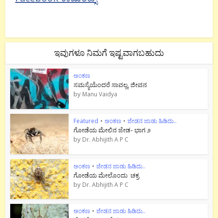
ಇವುಗಳೂ ನಿಮಗೆ ಇಷ್ಟವಾಗಬಹುದು
ಅಂಕಣ
ಸಮಸ್ಯೆಯೆಂದರೆ ಸಾವಲ್ಲ, ಜೀವನ
by
Manu Vaidya
Featured
•
ಅಂಕಣ
•
ಜೇಡನ ಜಾಡು ಹಿಡಿದು..
ಗೋಡೆಯ ಮೇಲಿನ ಜೇಡ- ಭಾಗ ೨
by
Dr. Abhijith A P C
ಅಂಕಣ
•
ಜೇಡನ ಜಾಡು ಹಿಡಿದು..
ಗೋಡೆಯ ಮೇಲೊಂದು ಚಕ್ರ
by
Dr. Abhijith A P C
ಅಂಕಣ
•
ಜೇಡನ ಜಾಡು ಹಿಡಿದು..