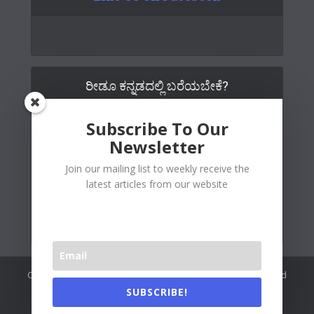
ರೀಡೂ ಕನ್ನಡದಲ್ಲಿ ಬರೆಯಬೇಕೆ?
Subscribe To Our
Newsletter
Join our mailing list to weekly receive the
latest articles from our website
Copywrite© 2026 Readoo Media Private Limited. Created and
maintained by
The Web People
.
SUBSCRIBE!
Readoo India (Main)
About Us
Contact Us
Authors