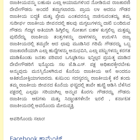
ರಾಜಕೀಯವನ್ನು ಬಹುಷಃ ಎಲ್ಲಾ ಆಯಾಮಗಳಿಂದ ನೋಡಿರುವ ರಾಜಕಾರಣಿ
ದೇವೇಗೌಡರು ಅಂದರೆ ತಪ್ಪಾಗಲಾರದು. ಪ್ರಾಯ ೮೪ ಆದರೂ ಗೌಡರ
ರಾಜಕೀಯ ಬದ್ಧತೆ ಮತ್ತು ಪ್ರ‍ೇಮ ಎಂತವರನ್ನೂ ನಾಚಿಸುವಂತದ್ದು. ತಮ್ಮ
ಸುದೀರ್ಘ ರಾಜಕೀಯ ಜೀವನದಲ್ಲಿ ಹಲವು ಮಗ್ಗಲುಗಳನ್ನು ದಾಟಿ ಬಂದಿರುವ
ಗೌಡರು ಗೆದ್ದಾಗ ಅತಿಯಾಗಿ ಹಿಗ್ಗಿಲಿಲ್ಲ. ಸೋತಾಗ ಬಹಳ ಕುಗ್ಗಲಿಲ್ಲ. ಮತ್ತಷ್ಟು
ಪುಟಿದೆದ್ದು ರಾಜಕೀಯ ತಂತ್ರಗಳನ್ನು ದಾಳಗಳನ್ನು ಉರುಳಿಸಿ ರಾಜ್ಯ
ರಾಜಕೀಯದಲ್ಲಿ ತಮ್ಮದೇ ಆದ ಛಾಪು ಮೂಡಿಸಿದ ಗರಿಮೆ ಗೌಡರದ್ದು. ಒಬ್ಬ
ರಾಜಕಾರಣಿಯಾಗಿ ಎಲ್ಲಾ ಹುದ್ದೆಗಳನ್ನು ಅನುಭವಿಸಿ, ಎಲ್ಲಾ ಪಟ್ಟುಗಳನ್ನು ಕರಗತ
ಮಾಡಿಕೊಂಡು ಜನತಾ ಪರಿವಾರ ಒಗ್ಗೂಡಿಸಲು ಇನ್ನಿಲ್ಲದ ಪ್ರಯತ್ನ ಮಾಡಿದ
ದೇವೇಗೌಡರಿಗೆ ಇನ್ನೊಂದು ಸಲ ಜೆ.ಡಿ.ಎಸ್. ಪಕ್ಷ ಅಧಿಕಾರಕ್ಕೇರಬೇಕು
ಅನ್ನುವುದು ಮನಸ್ಸಿನೊಳಗಿರುವ ಕೊನೆಯ ರಾಜಕೀಯ ಆಸೆ ಅಂದರೂ
ಅತಿಶಯೋಕ್ತಿಯಾಗಲಾರದು. ಕುಟುಂಬ ಸದಸ್ಯರನ್ನು ರಾಜಕೀಯಕ್ಕೆ ಕರೆ ತಂದು
ತಮ್ಮ ರಾಜಕೀಯ ಜೀವನದ ಕೊನೆಯ ಘಟ್ಟದಲ್ಲಿ ತಾವೇ ಹುಟ್ಟಿ ಆಡಿಸಿ ಬೆಳೆಸಿದ
ಪಕ್ಷದಲ್ಲಿ ಎಲ್ಲವೂ ಸರಿಯಾಗಿಲ್ಲ ಅನ್ನುವ ಕೊರಗು ಗೌಡರದ್ದು. ಗೌಡರು
ರಾಜಕೀಯ ಆಟಗಳು ಮತ್ತು ಸಿದ್ಧಾಂತಗಳೇನೇ ಇರಲಿ , ಕರ್ನಾಟಕ
ರಾಜಕೀಯದಲ್ಲಿ ಅವರೊಂದು ಮೇರುವ್ಯಕ್ತಿ.
ಅವರಿಗೊಂದು ಸಲಾಂ!
Facebook ಕಾಮೆಂಟ್ಸ್