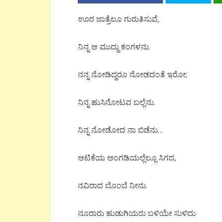
ಊರ ಜಾತ್ರೆಲೂ ಗುರುತಿಸುವೆ,
ನಿನ್ನ ಆ ಮುದ್ದು ಕಂಗಳನು.
ನನ್ನ ನೋಡಿದ್ದರೂ ನೋಡದಂತೆ ಇರೋ;
ನಿನ್ನ ಹುಸಿನೋಟವ ಬಲ್ಲೆನು.
ನಿನ್ನ ನೋಡೋದ ನಾ ಬಿಡೆನು…
ಆಟಿಕೆಯ ಅಂಗಡಿಯಲ್ಲೆಲ್ಲೂ ಸಿಗದ,
ನವಿರಾದ ಬೊಂಬೆ ನೀನು.
ನೂರಾರು ಹುಡುಗಿಯರು ಬಳಿಯೇ ಸುಳಿದು