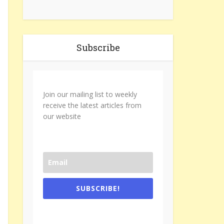
Subscribe
Join our mailing list to weekly
receive the latest articles from
our website
SUBSCRIBE!
One e-mail a week. We don't spam.
Don't forget to check the promotional
tab if you are using gmail.