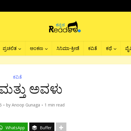
ಪ್ರಚಲಿತ
ಅಂಕಣ
ಸಿನಿಮಾ-ಕ್ರೀಡೆ
ಕವಿತೆ
ಕಥೆ
ವೈವ
ಕವಿತೆ
ೆ ಮತ್ತು ಅವಳು
6
by
Anoop Gunaga
1 min read
WhatsApp
Buffer