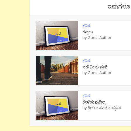
ಇವುಗಳೂ 
ಕವಿತೆ
ಗೆದ್ದಲು
by
Guest Author
ಕವಿತೆ
ನಡೆ ನೀನು‌ ನಡೆ!
by
Guest Author
ಕವಿತೆ
ಕೇಳಿಸುವುದಿಲ್ಲ
by
ಶ್ರೀಕಲಾ ಹೆಗಡೆ ಕಂಬ್ಳಿಸರ