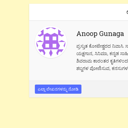
Anoop Gunaga
ಪ್ರಸ್ತುತ ಕೋಟೇಶ್ವರದ ನಿವಾಸಿ.
ಯಕ್ಷಗಾನ, ಸಿನಿಮಾ, ಕನ್ನಡ ಸಾಹಿತ
ಶಿವರಾಮ ಕಾರಂತರ ಕೃತಿಗಳಿಂದ 
ಶಬ್ದಗಳ ಪೋಣಿಸುವ, ಕನಸುಗಳನ್
ಎಲ್ಲಾ ಲೇಖನಗಳನ್ನು ನೋಡಿ