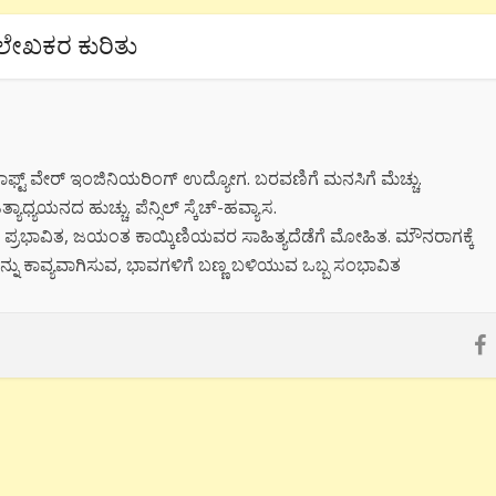
ಲೇಖಕರ ಕುರಿತು
 ಸಾಫ್ಟ್ ವೇರ್ ಇಂಜಿನಿಯರಿಂಗ್ ಉದ್ಯೋಗ. ಬರವಣಿಗೆ ಮನಸಿಗೆ ಮೆಚ್ಚು.
್ಯಾಧ್ಯಯನದ ಹುಚ್ಚು. ಪೆನ್ಸಿಲ್ ಸ್ಕೆಚ್-ಹವ್ಯಾಸ.
ಪ್ರಭಾವಿತ, ಜಯಂತ ಕಾಯ್ಕಿಣಿಯವರ ಸಾಹಿತ್ಯದೆಡೆಗೆ ಮೋಹಿತ. ಮೌನರಾಗಕ್ಕೆ
ನು ಕಾವ್ಯವಾಗಿಸುವ, ಭಾವಗಳಿಗೆ ಬಣ್ಣ ಬಳಿಯುವ ಒಬ್ಬ ಸಂಭಾವಿತ