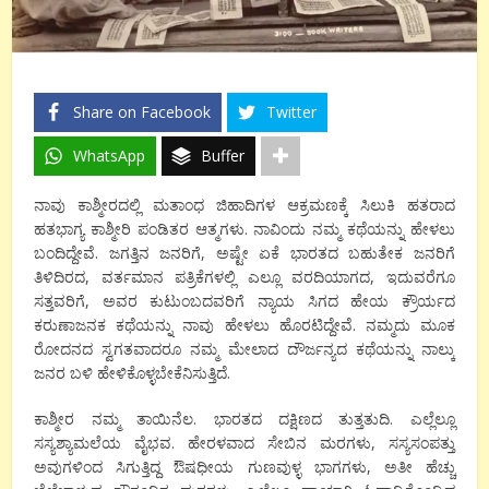
Share on Facebook
Twitter
WhatsApp
Buffer
ನಾವು ಕಾಶ್ಮೀರದಲ್ಲಿ ಮತಾಂಧ ಜಿಹಾದಿಗಳ ಆಕ್ರಮಣಕ್ಕೆ ಸಿಲುಕಿ ಹತರಾದ
ಹತಭಾಗ್ಯ ಕಾಶ್ಮೀರಿ ಪಂಡಿತರ ಆತ್ಮಗಳು. ನಾವಿಂದು ನಮ್ಮ ಕಥೆಯನ್ನು ಹೇಳಲು
ಬಂದಿದ್ದೇವೆ. ಜಗತ್ತಿನ ಜನರಿಗೆ, ಅಷ್ಟೇ ಏಕೆ ಭಾರತದ ಬಹುತೇಕ ಜನರಿಗೆ
ತಿಳಿದಿರದ, ವರ್ತಮಾನ ಪತ್ರಿಕೆಗಳಲ್ಲಿ ಎಲ್ಲೂ ವರದಿಯಾಗದ, ಇದುವರೆಗೂ
ಸತ್ತವರಿಗೆ, ಅವರ ಕುಟುಂಬದವರಿಗೆ ನ್ಯಾಯ ಸಿಗದ ಹೇಯ ಕ್ರೌರ್ಯದ
ಕರುಣಾಜನಕ ಕಥೆಯನ್ನು ನಾವು ಹೇಳಲು ಹೊರಟಿದ್ದೇವೆ. ನಮ್ಮದು ಮೂಕ
ರೋದನದ ಸ್ವಗತವಾದರೂ ನಮ್ಮ ಮೇಲಾದ ದೌರ್ಜನ್ಯದ ಕಥೆಯನ್ನು ನಾಲ್ಕು
ಜನರ ಬಳಿ ಹೇಳಿಕೊಳ್ಳಬೇಕೆನಿಸುತ್ತಿದೆ.
ಕಾಶ್ಮೀರ ನಮ್ಮ ತಾಯಿನೆಲ. ಭಾರತದ ದಕ್ಷಿಣದ ತುತ್ತತುದಿ. ಎಲ್ಲೆಲ್ಲೂ
ಸಸ್ಯಶ್ಯಾಮಲೆಯ ವೈಭವ. ಹೇರಳವಾದ ಸೇಬಿನ ಮರಗಳು, ಸಸ್ಯಸಂಪತ್ತು
ಅವುಗಳಿಂದ ಸಿಗುತ್ತಿದ್ದ ಔಷಧೀಯ ಗುಣವುಳ್ಳ ಭಾಗಗಳು, ಅತೀ ಹೆಚ್ಚು