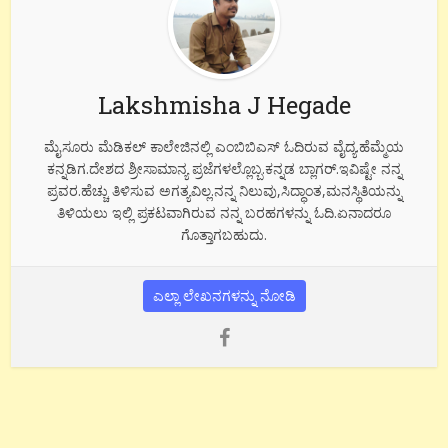
Lakshmisha J Hegade
ಮೈಸೂರು ಮೆಡಿಕಲ್ ಕಾಲೇಜಿನಲ್ಲಿ ಎಂಬಿಬಿಎಸ್ ಓದಿರುವ ವೈದ್ಯ.ಹೆಮ್ಮೆಯ
ಕನ್ನಡಿಗ.ದೇಶದ ಶ್ರೀಸಾಮಾನ್ಯ ಪ್ರಜೆಗಳಲ್ಲೊಬ್ಬ.ಕನ್ನಡ ಬ್ಲಾಗರ್.ಇವಿಷ್ಟೇ ನನ್ನ
ಪ್ರವರ.ಹೆಚ್ಚು ತಿಳಿಸುವ ಅಗತ್ಯವಿಲ್ಲ.ನನ್ನ ನಿಲುವು,ಸಿದ್ಧಾಂತ,ಮನಸ್ಥಿತಿಯನ್ನು
ತಿಳಿಯಲು ಇಲ್ಲಿ ಪ್ರಕಟವಾಗಿರುವ ನನ್ನ ಬರಹಗಳನ್ನು ಓದಿ.ಏನಾದರೂ
ಗೊತ್ತಾಗಬಹುದು.
ಎಲ್ಲಾ ಲೇಖನಗಳನ್ನು ನೋಡಿ