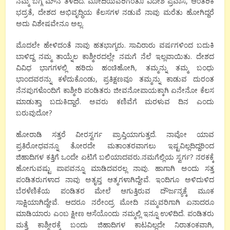
ನಮ್ಮ ಬಗ್ಗೆ ಮೌನ ತಳೆದಿದೆ. ಮೋದಿಯವರಿಗಂತೂ ವಿದೇಶ ಪ್ರವಾಸ, ಆಂತರಿಕ
ಭದ್ರತೆ, ದೇಶದ ಅಭಿವೃದ್ಧಿಯ ಕೆಲಸಗಳ ನಡುವೆ ನಾವು ಮರೆತು ಹೋಗಿದ್ದರೆ
ಅದು ವಿಶೇಷವೇನೂ ಅಲ್ಲ.
ಮೊದಲೇ ಹೇಳಿದಂತೆ ನಾವು ಹತಭಾಗ್ಯರು. ಸಾವಿರಾರು ವರ್ಷಗಳಿಂದ ಬದುಕಿ
ಬಾಳಿದ್ದ ನಮ್ಮ ತಾಯ್ನೆಲ ಕಾಶ್ಮೀರದಲ್ಲೇ ನಮಗೆ ನೆಲೆ ಇಲ್ಲವಾಯಿತು. ದೇಶದ
ವಿವಿಧ ಭಾಗಗಳಲ್ಲಿ ಹರಿದು ಹಂಚಿಹೋಗಿ, ತಮ್ಮನ್ನು ತಮ್ಮ ಬಂಧು
ಭಾಂದವರನ್ನು ಕಳೆದುಕೊಂಡು, ಪ್ರತಿಕ್ಷಣವೂ ತಮ್ಮನ್ನು ಕಾಡುವ ದುರಂತ
ನೆನಪುಗಳೊಂದಿಗೆ ಕಾಶ್ಮೀರಿ ಪಂಡಿತರು ಜೀವನೋಪಾಯಕ್ಕಾಗಿ ಏನೇನೋ ಕೆಲಸ
ಮಾಡುತ್ತಾ ಬದುಕಿದ್ದಾರೆ. ಅವರು ಕಣಿವೆಗೆ ಮರಳುವ ದಿನ ಎಂದು
ಬರುವುದೋ?
ಹೋರಾಡಿ ಸತ್ತರೆ ವೀರಸ್ವರ್ಗ ಪ್ರಾಪ್ತಿಯಾಗುತ್ತದೆ. ನಾವೋ ಯಾವ
ಪ್ರತಿರೋಧವನ್ನೂ ತೋರದೇ ಮತಾಂತರವಾಗಲು ಇಷ್ಟವಿಲ್ಲದಿದ್ದರಿಂದ
ಜಿಹಾದಿಗಳ ಕತ್ತಿಗೆ ಒಂದೇ ಏಟಿಗೆ ಬಲಿಯಾದವರು.ನಮಗೆಲ್ಲಿಯ ಸ್ವರ್ಗ? ನರಕಕ್ಕೆ
ಹೋಗುವಷ್ಟು ಪಾಪವನ್ನೂ ಮಾಡಿದವರಲ್ಲ ನಾವು. ಹಾಗಾಗಿ ಅಂದು ಸತ್ತ
ಪಂಡಿತರುಗಳಾದ ನಾವು ಅತೃಪ್ತ ಆತ್ಮಗಳಾಗಿದ್ದೇವೆ. ಇಂದಿಗೂ ಅಳಿದುಳಿದ
ಬೆರಳೆಣಿಕೆಯ ಪಂಡಿತರ ಮೇಲೆ ಆಗುತ್ತಿರುವ ದೌರ್ಜನ್ಯಕ್ಕೆ ಮೂಕ
ಸಾಕ್ಷಿಯಾಗಿದ್ದೇವೆ. ಆದರೂ ನರೇಂದ್ರ ಮೋದಿ ನಮ್ಮವರಿಗಾಗಿ ಏನಾದರೂ
ಮಾಡಿಯಾರು ಎಂಬ ಕ್ಷೀಣ ಆಸೆಯೊಂದು ನಮ್ಮಲ್ಲಿ ಇನ್ನೂ ಉಳಿದಿದೆ. ಪಂಡಿತರು
ಮತ್ತೆ ಕಾಶ್ಮೀರಕ್ಕೆ ಬಂದು ಜಿಹಾದಿಗಳ ಕಾಟವಿಲ್ಲದೇ ನಿರಾತಂಕವಾಗಿ,