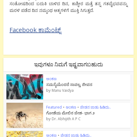
ಸಂತೋಷದಿಂದ ಬದುಕಿ ಬಾಳಿದ ದಿನ, ಕಾಶ್ಮೀರ ಮತ್ತೆ ತನ್ನ ಗತವೈಭವವನ್ನು
ಮರಳಿ ಪಡೆದ ದಿನ ನಮ್ಮಂಥ ಆತ್ಮಗಳಿಗೆ ಮುಕ್ತಿ ಸಿಗುತ್ತದೆ.
Facebook ಕಾಮೆಂಟ್ಸ್
ಇವುಗಳೂ ನಿಮಗೆ ಇಷ್ಟವಾಗಬಹುದು
ಅಂಕಣ
ಸಮಸ್ಯೆಯೆಂದರೆ ಸಾವಲ್ಲ, ಜೀವನ
by
Manu Vaidya
Featured
•
ಅಂಕಣ
•
ಜೇಡನ ಜಾಡು ಹಿಡಿದು..
ಗೋಡೆಯ ಮೇಲಿನ ಜೇಡ- ಭಾಗ ೨
by
Dr. Abhijith A P C
ಅಂಕಣ
•
ಜೇಡನ ಜಾಡು ಹಿಡಿದು..