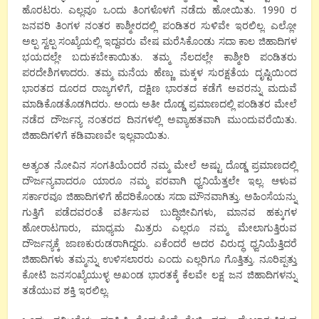
ಹೊರಟರು. ಎಲ್ಲವೂ ಒಂದು ತಿಂಗಳೊಳಗೆ ನಡೆದು ಹೋಯಿತು. 1990 ರ
ಜನವರಿ ತಿಂಗಳ ನಂತರ ಕಾಶ್ಮೀರದಲ್ಲಿ ಪಂಡಿತರ ಸುಳಿವೇ ಇರಲಿಲ್ಲ. ಎಲ್ಲೋ
ಅಲ್ಪ ಸ್ವಲ್ಪ ಸಂಖ್ಯೆಯಲ್ಲಿ ಇದ್ದವರು ವೇಷ ಮರೆಸಿಕೊಂಡು ಸದಾ ಕಾಲ ಜಿಹಾದಿಗಳ
ಭಯದಲ್ಲೇ ಬದುಕಬೇಕಾಯಿತು. ತಮ್ಮ ನೆಲದಲ್ಲೇ ಕಾಶ್ಮೀರಿ ಪಂಡಿತರು
ಪರದೇಶಿಗಳಾದರು. ತಮ್ಮ ಮನೆಯ ಹೆಣ್ಣು ಮಕ್ಕಳ ಸುರಕ್ಷತೆಯ ದೃಷ್ಟಿಯಿಂದ
ಭಾರತದ ದೂರದ ರಾಜ್ಯಗಳಿಗೆ, ದಕ್ಷಿಣ ಭಾರತದ ಕಡೆಗೆ ಅವರನ್ನು ಮದುವೆ
ಮಾಡಿಕೊಡತೊಡಗಿದರು. ಅಂದು ಅತೀ ದೊಡ್ಡ ಪ್ರಮಾಣದಲ್ಲಿ ಪಂಡಿತರ ಮೇಲೆ
ನಡೆದ ದೌರ್ಜನ್ಯ ನಂತರದ ದಿನಗಳಲ್ಲಿ ಅವ್ಯಾಹತವಾಗಿ ಮುಂದುವರೆಯಿತು.
ಜಿಹಾದಿಗಳಿಗೆ ಕಡಿವಾಣವೇ ಇಲ್ಲವಾಯಿತು.
ಅತ್ಯಂತ ನೋವಿನ ಸಂಗತಿಯೆಂದರೆ ನಮ್ಮ ಮೇಲೆ ಅಷ್ಟು ದೊಡ್ಡ ಪ್ರಮಾಣದಲ್ಲಿ
ದೌರ್ಜನ್ಯವಾದರೂ ಯಾರೂ ನಮ್ಮ ಪರವಾಗಿ ಧ್ವನಿಯೆತ್ತಲೇ ಇಲ್ಲ. ಆಳುವ
ಸರ್ಕಾರವೂ ಜಿಹಾದಿಗಳಿಗೆ ಹೆದರಿಕೊಂಡು ಸದಾ ಮೌನವಾಗಿತ್ತು. ಅಹಿಂಸೆಯನ್ನು
ಗುತ್ತಿಗೆ ಪಡೆದವರಂತೆ ವರ್ತಿಸುವ ಬುದ್ಧಿಜೀವಿಗಳು, ಮಾನವ ಹಕ್ಕುಗಳ
ಹೋರಾಟಗಾರು, ಮಾಧ್ಯಮ ಮಿತ್ರರು ಎಲ್ಲರೂ ನಮ್ಮ ಮೇಲಾಗುತ್ತಿರುವ
ದೌರ್ಜನ್ಯಕ್ಕೆ ಜಾಣಕುರುಡರಾಗಿದ್ದರು. ಏಕೆಂದರೆ ಅದರ ವಿರುದ್ಧ ಧ್ವನಿಯೆತ್ತಿದರೆ
ಜಿಹಾದಿಗಳು ತಮ್ಮನ್ನು ಉಳಿಸಲಾರರು ಎಂದು ಎಲ್ಲರಿಗೂ ಗೊತ್ತಿತ್ತು. ನೂರಿಪ್ಪತ್ತು
ಕೋಟಿ ಜನಸಂಖ್ಯೆಯುಳ್ಳ ಅಖಂಡ ಭಾರತಕ್ಕೆ ಕೆಲವೇ ಲಕ್ಷ ಜನ ಜಿಹಾದಿಗಳನ್ನು
ತಡೆಯುವ ಶಕ್ತಿ ಇರಲಿಲ್ಲ.