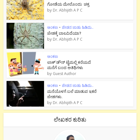
ಗೋಡೆಯ ಮೇಲೊಂದು ಚಕ್ರ
by
Dr. Abhijith A P C
ಅಂಕಣ
•
ಜೇಡನ ಜಾಡು ಹಿಡಿದು..
ಜೇಡಕ್ಕೆ ಬಾಲವಿದೆಯಾ?
by
Dr. Abhijith A P C
ಅಂಕಣ
ಲಾಕ್`ಡೌನ್ ಟೈಮಲ್ಲಿ ಕರೆಯದೆ
ಮನೆಗೆ ಬಂದ ಅತಿಥಿಗಳು
by
Guest Author
ಅಂಕಣ
•
ಜೇಡನ ಜಾಡು ಹಿಡಿದು..
ಮನೆಯೊಳಗೆ ಬಲೆ ಮಾಡುವ ಇತರೆ
ಜೇಡಗಳು.
by
Dr. Abhijith A P C
ಲೇಖಕರ ಕುರಿತು