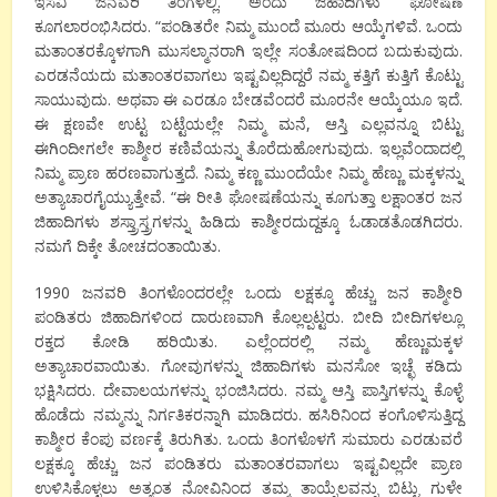
ಇಸವಿ ಜನವರಿ ತಿಂಗಳಲ್ಲಿ. ಅಂದು ಜಿಹಾದಿಗಳು ಘೋಷಣೆ
ಕೂಗಲಾರಂಭಿಸಿದರು. “ಪಂಡಿತರೇ ನಿಮ್ಮ ಮುಂದೆ ಮೂರು ಆಯ್ಕೆಗಳಿವೆ. ಒಂದು
ಮತಾಂತರಕ್ಕೊಳಗಾಗಿ ಮುಸಲ್ಮಾನರಾಗಿ ಇಲ್ಲೇ ಸಂತೋಷದಿಂದ ಬದುಕುವುದು.
ಎರಡನೆಯದು ಮತಾಂತರವಾಗಲು ಇಷ್ಟವಿಲ್ಲದಿದ್ದರೆ ನಮ್ಮ ಕತ್ತಿಗೆ ಕುತ್ತಿಗೆ ಕೊಟ್ಟು
ಸಾಯುವುದು. ಅಥವಾ ಈ ಎರಡೂ ಬೇಡವೆಂದರೆ ಮೂರನೇ ಆಯ್ಕೆಯೂ ಇದೆ.
ಈ ಕ್ಷಣವೇ ಉಟ್ಟ ಬಟ್ಟೆಯಲ್ಲೇ ನಿಮ್ಮ ಮನೆ, ಆಸ್ತಿ ಎಲ್ಲವನ್ನೂ ಬಿಟ್ಟು
ಈಗಿಂದೀಗಲೇ ಕಾಶ್ಮೀರ ಕಣಿವೆಯನ್ನು ತೊರೆದುಹೋಗುವುದು. ಇಲ್ಲವೆಂದಾದಲ್ಲಿ
ನಿಮ್ಮ ಪ್ರಾಣ ಹರಣವಾಗುತ್ತದೆ. ನಿಮ್ಮ ಕಣ್ಣ ಮುಂದೆಯೇ ನಿಮ್ಮ ಹೆಣ್ಣು ಮಕ್ಕಳನ್ನು
ಅತ್ಯಾಚಾರಗೈಯ್ಯುತ್ತೇವೆ. “ಈ ರೀತಿ ಘೋಷಣೆಯನ್ನು ಕೂಗುತ್ತಾ ಲಕ್ಷಾಂತರ ಜನ
ಜಿಹಾದಿಗಳು ಶಸ್ತ್ರಾಸ್ತ್ರಗಳನ್ನು ಹಿಡಿದು ಕಾಶ್ಮೀರದುದ್ದಕ್ಕೂ ಓಡಾಡತೊಡಗಿದರು.
ನಮಗೆ ದಿಕ್ಕೇ ತೋಚದಂತಾಯಿತು.
1990 ಜನವರಿ ತಿಂಗಳೊಂದರಲ್ಲೇ ಒಂದು ಲಕ್ಷಕ್ಕೂ ಹೆಚ್ಚು ಜನ ಕಾಶ್ಮೀರಿ
ಪಂಡಿತರು ಜಿಹಾದಿಗಳಿಂದ ದಾರುಣವಾಗಿ ಕೊಲ್ಲಲ್ಪಟ್ಟರು. ಬೀದಿ ಬೀದಿಗಳಲ್ಲೂ
ರಕ್ತದ ಕೋಡಿ ಹರಿಯಿತು. ಎಲ್ಲೆಂದರಲ್ಲಿ ನಮ್ಮ ಹೆಣ್ಣುಮಕ್ಕಳ
ಅತ್ಯಾಚಾರವಾಯಿತು. ಗೋವುಗಳನ್ನು ಜಿಹಾದಿಗಳು ಮನಸೋ ಇಚ್ಛೆ ಕಡಿದು
ಭಕ್ಷಿಸಿದರು. ದೇವಾಲಯಗಳನ್ನು ಭಂಜಿಸಿದರು. ನಮ್ಮ ಆಸ್ತಿ ಪಾಸ್ತಿಗಳನ್ನು ಕೊಳ್ಳೆ
ಹೊಡೆದು ನಮ್ಮನ್ನು ನಿರ್ಗತಿಕರನ್ನಾಗಿ ಮಾಡಿದರು. ಹಸಿರಿನಿಂದ ಕಂಗೊಳಿಸುತ್ತಿದ್ದ
ಕಾಶ್ಮೀರ ಕೆಂಪು ವರ್ಣಕ್ಕೆ ತಿರುಗಿತು. ಒಂದು ತಿಂಗಳೊಳಗೆ ಸುಮಾರು ಎರಡುವರೆ
ಲಕ್ಷಕ್ಕೂ ಹೆಚ್ಚು ಜನ ಪಂಡಿತರು ಮತಾಂತರವಾಗಲು ಇಷ್ಟವಿಲ್ಲದೇ ಪ್ರಾಣ
ಉಳಿಸಿಕೊಳ್ಳಲು ಅತ್ಯಂತ ನೋವಿನಿಂದ ತಮ್ಮ ತಾಯ್ನೆಲವನ್ನು ಬಿಟ್ಟು ಗುಳೇ