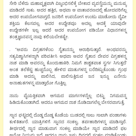
ಸೇರಿ ಬೆಳೆದು ಮಹಾವೃಕ್ಷವಾಗಿ ವಿಜೃಂಭಿಸಲಿಕ್ಕೆ ಬೇಕಾದ ವ್ಯವಸ್ಥೆಯನ್ನು ಮನುಷ್ಯ
ಮಾಡಿದರೆ ಸಾಕು. ಅದರ ಹತ್ತಿರ, ಅಥವಾ ಆ ವಾತಾವರಣದಲ್ಲಿ ಹೋದವರಿಗೆಲ್ಲ
ಅದರ ಉಪಯೋಗವಾಗ್ತದೆ. ಜನರಿಗೆ ಉಪಯೋಗ ಉಂಟು ಮಾಡೋದು ದೈವೀ
ಶಕ್ತಿಯ ಕೆಲಸವಲ್ಲ. ಅದರ ಉದ್ದೇಶವೂ ಅದಲ್ಲ. ಅದಕ್ಕೆ ಯಾವುದೇ
ಉದ್ದೇಶಗಳೇ ಇಲ್ಲ. ಆದರೆ ಅದರ ಉಪಯೋಗ ಪಡಿಯೋ ವಿಧಾನಗಳನ್ನ
ತಂತ್ರಜ್ಞಾನವನ್ನ ನಾವು ಕಲಿಯಬೇಕಷ್ಟೇ.
. “ಅವರು ವಿಗ್ರಹಗಳೆಂಬ ಸೈತಾನನ್ನು ಆರಾಧಿಸುತ್ತಾರೆ. ಅಂಥವರನ್ನು
ಸತ್ಯವಿಶ್ವಾಸಿಗಳನ್ನಾಗಿ ಪರಿವರ್ತಿಸಿ ಅಥವಾ ಅವರ ಸೈತಾನ ದೇವರ ವಿಗ್ರಹಳನ್ನ
ನಾಶ ಮಾಡಿ ಅವರನ್ನು ಕೊಂದುಹಾಕಿರಿ. ನಿಮಗೆ ಶಾಶ್ವತವಾತ ಸ್ವರ್ಗ ಸಿಗುತ್ತದೆ’
ಅಂತ ತಲೆಕೆಟ್ಟ ಹುಚ್ಚನೊಬ್ಬ ಹೇಳಿದ ಮಾತುಗಳನ್ನ ಬರೆದಿಟ್ಟುಕೊಂಡು ಗ್ರಂಥ
ಮಾಡಿ ಅದನ್ನು ಪಾಲಿಸಿದ, ಪಾಲಿಸುತ್ತಿರುವ ಜನ ಇನ್ನೂ ಏನೇನು
ಅನಾಹುತಗಳನ್ನ ಮಾಡ್ತಾರೋ ಗೊತ್ತಿಲ್ಲ.
ನಾನು ವೈಯಕ್ತಿಕವಾಗಿ ಆಗಮದ ಮಾರ್ಗಗಳನ್ನೆಲ್ಲ ಬಿಟ್ಟು ನಿಗಮವನ್ನ
ಹಿಡಿದುಕೊಂಡಾಗಿದೆ. ಆದರೂ ಆಗಮದ ನಾಶ ನೊಡಿದಾಗಲೆಲ್ಲ ಬೇಸರವಾಗುತ್ತೆ.
ಸ್ನಾನ ಘಟ್ಟದಲ್ಲಿ ದೊಡ್ಡ ದೊಡ್ಡ ಕೊಡೆಯ ಬುಡದಲ್ಲಿ ಸಾಲು ಸಾಲಾಗಿ ಪಂಡಾಗಳು
ಕುಳಿತಿರ್ತಾರೆ. ಯಾತ್ರಿಗಳಿಗೆ ಸ್ನಾನದ ಸಂಕಲ್ಪ, ತರ್ಪಣಾದಿಗಳನ್ನ ಮಾಡಿಸ್ತಾರೆ.
ತೀರ್ಥದಲ್ಲಿ ಸ್ನಾನ ಮಾಡುವಾಗ ಸಂಕಲ್ಪ ಮಾಡಿಯೇ ಸ್ನಾನ ಮಾಡಿದರೆ ಫಲ
ಅನ್ನೋ ನಿಯಮ ಇದೆ. ಆದರೂ ನಾನು ಇಷ್ಟು ದಿನದಲ್ಲಿ ಸಂಕಲ್ಪ ಮಾಡಿಕೊಂಡು