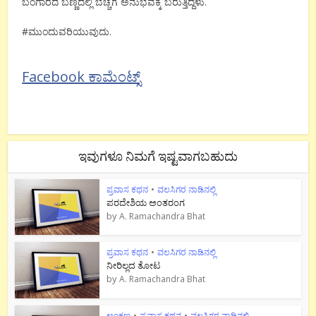
ಬಂಗಾರದ ಬಣ್ಣದಲ್ಲಿ ಬೆಚ್ಚಗೆ ಅನುಭವಕ್ಕೆ ಬರುತ್ತಿದ್ದಳು.
‪#‎ಮುಂದುವರಿಯುವುದು.
Facebook ಕಾಮೆಂಟ್ಸ್
ಇವುಗಳೂ ನಿಮಗೆ ಇಷ್ಟವಾಗಬಹುದು
ಪ್ರವಾಸ ಕಥನ
•
ವಲಸಿಗರ ನಾಡಿನಲ್ಲಿ
ಪರದೇಶಿಯ ಅಂತರಂಗ
by
A. Ramachandra Bhat
ಪ್ರವಾಸ ಕಥನ
•
ವಲಸಿಗರ ನಾಡಿನಲ್ಲಿ
ನೀರಿಲ್ಲದ ತೋಟ
by
A. Ramachandra Bhat
ಅಂಕಣ
•
ಪ್ರವಾಸ ಕಥನ
•
ವಲಸಿಗರ ನಾಡಿನಲ್ಲಿ