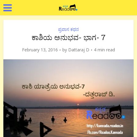
ಪ್ರವಾಸ ಕಥನ
ಕಾಶಿಯ ಅನುಭವ- ಭಾಗ- 7
February 13, 2016
by
Dattaraj D
4 min read