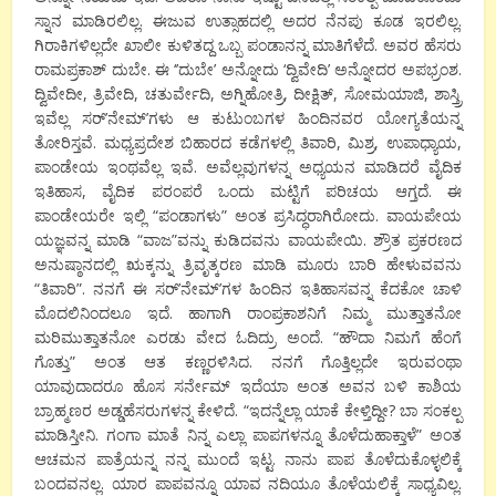
ಸ್ನಾನ ಮಾಡಿರಲಿಲ್ಲ. ಈಜುವ ಉತ್ಸಾಹದಲ್ಲಿ ಅದರ ನೆನಪು ಕೂಡ ಇರಲಿಲ್ಲ.
ಗಿರಾಕಿಗಳಿಲ್ಲದೇ ಖಾಲೀ ಕುಳಿತದ್ದ ಒಬ್ಬ ಪಂಡಾನನ್ನ ಮಾತಿಗೆಳೆದೆ. ಅವರ ಹೆಸರು
ರಾಮಪ್ರಕಾಶ್ ದುಬೇ. ಈ ‘’ದುಬೇ’ ಅನ್ನೋದು ‘ದ್ವಿವೇದಿ’ ಅನ್ನೋದರ ಅಪಭ್ರಂಶ.
ದ್ವಿವೇದೀ, ತ್ರಿವೇದಿ, ಚತುರ್ವೇದಿ, ಅಗ್ನಿಹೋತ್ರಿ, ದೀಕ್ಷಿತ್, ಸೋಮಯಾಜಿ, ಶಾಸ್ತ್ರಿ
ಇವೆಲ್ಲ ಸರ್’ನೇಮ್’ಗಳು ಆ ಕುಟುಂಬಗಳ ಹಿಂದಿನವರ ಯೋಗ್ಯತೆಯನ್ನ
ತೋರಿಸ್ತವೆ. ಮಧ್ಯಪ್ರದೇಶ ಬಿಹಾರದ ಕಡೆಗಳಲ್ಲಿ ತಿವಾರಿ, ಮಿಶ್ರ, ಉಪಾಧ್ಯಾಯ,
ಪಾಂಡೇಯ ಇಂಥವೆಲ್ಲ ಇವೆ. ಅವೆಲ್ಲವುಗಳನ್ನ ಅಧ್ಯಯನ ಮಾಡಿದರೆ ವೈದಿಕ
ಇತಿಹಾಸ, ವೈದಿಕ ಪರಂಪರೆ ಒಂದು ಮಟ್ಟಿಗೆ ಪರಿಚಯ ಆಗ್ತದೆ. ಈ
ಪಾಂಡೇಯರೇ ಇಲ್ಲಿ “ಪಂಡಾಗಳು” ಅಂತ ಪ್ರಸಿದ್ಧರಾಗಿರೋದು. ವಾಯಪೇಯ
ಯಜ್ಞವನ್ನ ಮಾಡಿ “ವಾಜ”ವನ್ನು ಕುಡಿದವನು ವಾಯಪೇಯಿ. ಶ್ರೌತ ಪ್ರಕರಣದ
ಅನುಷ್ಠಾನದಲ್ಲಿ ಋಕ್ಕನ್ನು ತ್ರಿವೃತ್ಕರಣ ಮಾಡಿ ಮೂರು ಬಾರಿ ಹೇಳುವವನು
“ತಿವಾರಿ”. ನನಗೆ ಈ ಸರ್’ನೇಮ್’ಗಳ ಹಿಂದಿನ ಇತಿಹಾಸವನ್ನ ಕೆದಕೋ ಚಾಳಿ
ಮೊದಲಿನಿಂದಲೂ ಇದೆ. ಹಾಗಾಗಿ ರಾಂಪ್ರಕಾಶನಿಗೆ ನಿಮ್ಮ ಮುತ್ತಾತನೋ
ಮರಿಮುತ್ತಾತನೋ ಎರಡು ವೇದ ಓದಿದ್ರು ಅಂದೆ. “ಹೌದಾ ನಿಮಗೆ ಹೆಂಗೆ
ಗೊತ್ತು” ಅಂತ ಆತ ಕಣ್ಣರಳಿಸಿದ. ನನಗೆ ಗೊತ್ತಿಲ್ಲದೇ ಇರುವಂಥಾ
ಯಾವುದಾದರೂ ಹೊಸ ಸರ್ನೇಮ್ ಇದೆಯಾ ಅಂತ ಅವನ ಬಳಿ ಕಾಶಿಯ
ಬ್ರಾಹ್ಮಣರ ಅಡ್ಡಹೆಸರುಗಳನ್ನ ಕೇಳಿದೆ. “ಇದನ್ನೆಲ್ಲಾ ಯಾಕೆ ಕೇಳ್ತಿದ್ದೀ? ಬಾ ಸಂಕಲ್ಪ
ಮಾಡಿಸ್ತೀನಿ. ಗಂಗಾ ಮಾತೆ ನಿನ್ನ ಎಲ್ಲಾ ಪಾಪಗಳನ್ನೂ ತೊಳೆದುಹಾಕ್ತಾಳೆ” ಅಂತ
ಆಚಮನ ಪಾತ್ರೆಯನ್ನ ನನ್ನ ಮುಂದೆ ಇಟ್ಟ. ನಾನು ಪಾಪ ತೊಳೆದುಕೊಳ್ಳಲಿಕ್ಕೆ
ಬಂದವನಲ್ಲ. ಯಾರ ಪಾಪವನ್ನೂ ಯಾವ ನದಿಯೂ ತೊಳೆಯಲಿಕ್ಕೆ ಸಾಧ್ಯವಿಲ್ಲ.