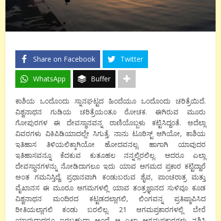
Share on Facebook
Twitter
WhatsApp
Buffer
ಕಾಶಿಯ ಒಂದೊಂದು ಸ್ನಾನಘಟ್ಟದ ಹಿಂದೆಯೂ ಒಂದೊಂದು ಚರಿತ್ರೆಯಿದೆ.
ವಿಶ್ವನಾಥನ ಗುಡಿಯ ಚರಿತ್ರೆಯಂತೂ ರೋಚಕ. ಈಗಿರುವ ಮೂರು
ಗೋಪುರಗಳ ಈ ದೇವಸ್ಥಾನವನ್ನ ರಾಣಿಯೊಬ್ಬಳು ಕಟ್ಟಿಸಿದ್ದಂತೆ. ಅದೆಲ್ಲಾ
ವಿವರಗಳು ವಿಕಿಪಿಡಿಯಾದಲ್ಲೇ ಸಿಗುತ್ತೆ. ನಾನು ಟೂರಿಸ್ಟ್ ಆಗಿಯೋ, ಕಾಶಿಯ
ಇತಿಹಾಸ ತಿಳಿಯಲಿಕ್ಕಾಗಿಯೋ ಹೋದವನಲ್ಲ. ಹಾಗಾಗಿ ಯಾವುದರ
ಇತಿಹಾಸವನ್ನೂ ಕೆದಕುವ ಕುತೂಹಲ ನನ್ನಲ್ಲಿರಲಿಲ್ಲ. ಆದರೂ ಎಲ್ಲಾ
ದೇವಸ್ಥಾನಗಳನ್ನು ನೋಡಿದಾಗಲೂ ಇದು ಯಾವ ಆಗಮದ ಪ್ರಕಾರ ಕಟ್ಟಿದ್ದಾರೆ
ಅಂತ ಗಮನಿಸ್ತಿದ್ದೆ. ಪ್ರಧಾನವಾಗಿ ಕಂಡುಬರುವ ಶೈವ, ಪಾಂಚರಾತ್ರ ಮತ್ತು
ವೈಖಾನಸ ಈ ಮೂರೂ ಆಗಮಗಳಲ್ಲಿ ಯಾವ ತಂತ್ರಜ್ಞಾನದ ಸುಳಿವೂ ಕೂಡ
ವಿಶ್ವನಾಥನ ಮಂದಿರದ ಕಟ್ಟಡದಲ್ಲಾಗಲಿ, ಲಿಂಗವನ್ನ ಪ್ರತಿಷ್ಠಾಪಿಸಿದ
ರೀತಿಯಲ್ಲಾಗಲಿ ಕಂಡು ಬರಲಿಲ್ಲ. 21 ಆಗಮಪ್ರಕಾರಗಳಲ್ಲಿ ಬೇರೆ
ಯಾವುದಾದರೂ ಇರಬಹುದಾ ಅಂದ್ರೆ ಆ ಎಲ್ಲಾ ಆಗಮಪ್ರಕಾರಗಳು ನಶಿಸಿ