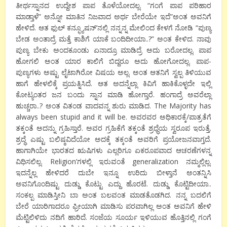
ತೀರ್ಥಸ್ನಾನದ ಉದ್ದೇಶ ಪಾಪ ತೊಳೆಯೋದಲ್ಲ. “ಗಂಗೆ ಪಾಪ ಪರಿಹಾರ
ಮಾಡ್ತಾಳೆ” ಅನ್ನೋ ಮಾತಿನ ನಿಜವಾದ ಅರ್ಥ ಬೇರೆಯೇ ಇದೆ”ಅಂತ ಅವನಿಗೆ
ಹೇಳಿದೆ. ಆತ ಫುಲ್ ಕನ್ಫ್ಯೂಷನ್’ನಲ್ಲಿ ನನ್ನನ್ನ ಮೇಲಿಂದ ಕೇಳಗೆ ನೋಡಿ “ಪುಣ್ಯ
ಬೇಡ ಅಂತಾದ್ರೆ ಮತ್ತೆ ಕಾಶಿಗೆ ಯಾಕೆ ಬಂದಿದೀಯಾ..?” ಅಂತ ಕೇಳಿದ. ನಾವು
ಪುಣ್ಯ ಬೇಕು ಅಂದಕೂಂಡು ಏನಾದ್ರೂ ಮಾಡಿದ್ರೆ ಅದು ಬರೋದಲ್ಲ. ಪಾಪ
ಹೋಗಲಿ ಅಂತ ಯಾರ ಕಾಲಿಗೆ ಬಿದ್ದರೂ ಅದು ಹೋಗೋದಲ್ಲ. ಪಾಪ-
ಪುಣ್ಯಗಳು ಅಷ್ಟು ಲೈಟಾಗಿರೋ ವಿಷಯ ಅಲ್ಲ. ಅಂತ ಆತನಿಗೆ ಸ್ವಲ್ಪ ತಿಳಿಯುವ
ಹಾಗೆ ಹೇಳಲಿಕ್ಕೆ ಪ್ರಯತ್ನಿಸಿದೆ. ಆತ ಅದನ್ನೆಲ್ಲಾ ಕಿವಿಗೆ ಹಾಕಿಕೊಳ್ಳದೇ ಇಲ್ಲಿ
ಕೋಟ್ಯಂತರ ಜನ ಬಂದು ಸ್ನಾನ ಮಾಡಿ ಹೋಗ್ತಾರೆ. ಹಂಗಾದ್ರೆ ಅವರೆಲ್ಲಾ
ಹುಚ್ಚರಾ..? ಅಂತ ವಿತಂಡ ವಾದವನ್ನ ಶುರು ಮಾಡಿದ. The Majority has
always been stupid and it will be. ಅವರವರ ಅಧಿಕಾರಕ್ಕೆ/ಪಾತ್ರತೆಗೆ
ತಕ್ಕಂತೆ ಅದನ್ನು ಗ್ರಹಿಸ್ತಾರೆ. ಅವರ ಗ್ರಹಿಕೆಗೆ ತಕ್ಕಂತೆ ಶ್ರಧ್ಧೆಯ ಸ್ವರೂಪ ಇರುತ್ತೆ.
ಶ್ರದ್ಧೆ ಎಷ್ಟು ಬಲಿಷ್ಠವಿದೆಯೋ ಅದಕ್ಕೆ ತಕ್ಕಂತೆ ಅವರಿಗೆ ಪ್ರಯೋಜನವಾಗ್ತದೆ.
ಹಾಗಾಗಿಯೇ ಭಾರತದ ಋಷಿಗಳು ಎಲ್ಲರಿಗೂ ಏಕರೂಪವಾದ ಆಚರಣೆಗಳನ್ನ
ವಿಧಿಸಲಿಲ್ಲ. Religion’ಗಳಲ್ಲಿ ಇರುವಂತೆ generalization ನಮ್ಮಲ್ಲಿಲ್ಲ.
ಇದನ್ನೆಲ್ಲ ಹೇಳಿದರೆ ದುಬೇ ಇನ್ನೂ ಉರಿದು ಬೀಳ್ತಾನೆ ಅಂತನ್ನಿಸಿ
ಅವನಿಗೊಂದಿಷ್ಟು ದುಡ್ಡು ಕೊಟ್ಟು ಎದ್ದು ಹೊರಟೆ. ದುಡ್ಡು ಕೊಟ್ಟಿದೀಯಾ..
ಸಂಕಲ್ಪ ಮಾಡಿಸ್ತೀನಿ ಬಾ ಅಂತ ಬಲವಂತ ಮಾಡತೊಡಗಿದ. ನನ್ನ ಬದಲಿಗೆ
ಬೇರೆ ಯಾರಿಗಾದರೂ ಫ್ರೀಯಾಗಿ ಮಾಡಿಸು ಪರವಾಗಿಲ್ಲ ಅಂತ ಅವನಿಗೆ ಹೇಳಿ
ಮೆಟ್ಟಿಲಿಳಿದು ನದಿಗೆ ಹಾರಿದೆ. ಸಂಜೆಯ ಸೂರ್ಯ ಇಳಿಯುವ ಹೊತ್ತಿನಲ್ಲಿ ಗಂಗೆ