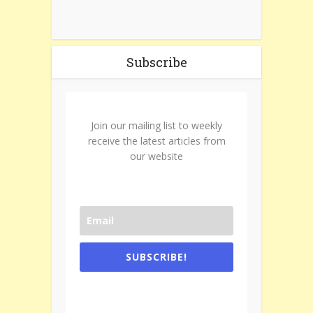
Subscribe
Join our mailing list to weekly
receive the latest articles from
our website
SUBSCRIBE!
One e-mail a week. We don't spam.
Don't forget to check the promotional
tab if you are using gmail.