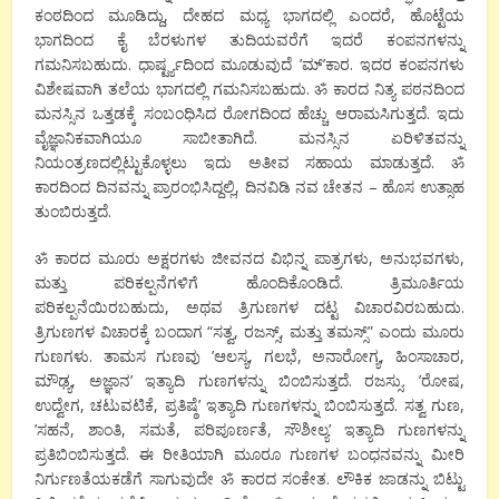
ಕಂಠದಿಂದ ಮೂಡಿದ್ದು, ದೇಹದ ಮಧ್ಯ ಭಾಗದಲ್ಲಿ ಎಂದರೆ, ಹೊಟ್ಟೆಯ
ಭಾಗದಿಂದ ಕೈ ಬೆರಳುಗಳ ತುದಿಯವರೆಗೆ ಇದರೆ ಕಂಪನಗಳನ್ನು
ಗಮನಿಸಬಹುದು. ಧಾರ್ಷ್ಟ್ಯದಿಂದ ಮೂಡುವುದೆ ’ಮ್’ಕಾರ. ಇದರ ಕಂಪನಗಳು
ವಿಶೇಷವಾಗಿ ತಲೆಯ ಭಾಗದಲ್ಲಿ ಗಮನಿಸಬಹುದು. ॐ ಕಾರದ ನಿತ್ಯ ಪಠನದಿಂದ
ಮನಸ್ಸಿನ ಒತ್ತಡಕ್ಕೆ ಸಂಬಂಧಿಸಿದ ರೋಗದಿಂದ ಹೆಚ್ಚು ಆರಾಮಸಿಗುತ್ತದೆ. ಇದು
ವೈಜ್ಞಾನಿಕವಾಗಿಯೂ ಸಾಬೀತಾಗಿದೆ. ಮನಸ್ಸಿನ ಏರಿಳಿತವನ್ನು
ನಿಯಂತ್ರಣದಲ್ಲಿಟ್ಟುಕೊಳ್ಳಲು ಇದು ಅತೀವ ಸಹಾಯ ಮಾಡುತ್ತದೆ. ॐ
ಕಾರದಿಂದ ದಿನವನ್ನು ಪ್ರಾರಂಭಿಸಿದ್ದಲ್ಲಿ, ದಿನವಿಡಿ ನವ ಚೇತನ – ಹೊಸ ಉತ್ಸಾಹ
ತುಂಬಿರುತ್ತದೆ.
ॐ ಕಾರದ ಮೂರು ಅಕ್ಷರಗಳು ಜೀವನದ ವಿಭಿನ್ನ ಪಾತ್ರಗಳು, ಅನುಭವಗಳು,
ಮತ್ತು ಪರಿಕಲ್ಪನೆಗಳಿಗೆ ಹೊಂದಿಕೊಂಡಿದೆ. ತ್ರಿಮೂರ್ತಿಯ
ಪರಿಕಲ್ಪನೆಯಿರಬಹುದು, ಅಥವ ತ್ರಿಗುಣಗಳ ದಟ್ಟ ವಿಚಾರವಿರಬಹುದು.
ತ್ರಿಗುಣಗಳ ವಿಚಾರಕ್ಕೆ ಬಂದಾಗ “ಸತ್ವ, ರಜಸ್ಸ್, ಮತ್ತು ತಮಸ್ಸ್” ಎಂದು ಮೂರು
ಗುಣಗಳು. ತಾಮಸ ಗುಣವು ’ಆಲಸ್ಯ, ಗಲಭೆ, ಅನಾರೋಗ್ಯ, ಹಿಂಸಾಚಾರ,
ಮೌಢ್ಯ, ಅಜ್ಞಾನ’ ಇತ್ಯಾದಿ ಗುಣಗಳನ್ನು ಬಿಂಬಿಸುತ್ತದೆ. ರಜಸ್ಸು. ’ರೋಷ,
ಉದ್ವೇಗ, ಚಟುವಟಿಕೆ, ಪ್ರತಿಷ್ಠೆ’ ಇತ್ಯಾದಿ ಗುಣಗಳನ್ನು ಬಿಂಬಿಸುತ್ತದೆ. ಸತ್ವ ಗುಣ,
’ಸಹನೆ, ಶಾಂತಿ, ಸಮತೆ, ಪರಿಪೂರ್ಣತೆ, ಸೌಶೀಲ್ಯ’ ಇತ್ಯಾದಿ ಗುಣಗಳನ್ನು
ಪ್ರತಿಬಿಂಬಿಸುತ್ತದೆ. ಈ ರೀತಿಯಾಗಿ ಮೂರೂ ಗುಣಗಳ ಬಂಧನವನ್ನು ಮೀರಿ
ನಿರ್ಗುಣತೆಯಕಡೆಗೆ ಸಾಗುವುದೇ ॐ ಕಾರದ ಸಂಕೇತ. ಲೌಕಿಕ ಜಾಡನ್ನು ಬಿಟ್ಟು