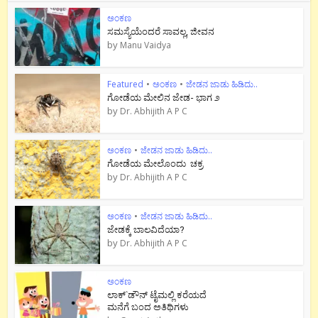
ಅಂಕಣ
ಸಮಸ್ಯೆಯೆಂದರೆ ಸಾವಲ್ಲ, ಜೀವನ
by
Manu Vaidya
Featured
•
ಅಂಕಣ
•
ಜೇಡನ ಜಾಡು ಹಿಡಿದು..
ಗೋಡೆಯ ಮೇಲಿನ ಜೇಡ- ಭಾಗ ೨
by
Dr. Abhijith A P C
ಅಂಕಣ
•
ಜೇಡನ ಜಾಡು ಹಿಡಿದು..
ಗೋಡೆಯ ಮೇಲೊಂದು ಚಕ್ರ
by
Dr. Abhijith A P C
ಅಂಕಣ
•
ಜೇಡನ ಜಾಡು ಹಿಡಿದು..
ಜೇಡಕ್ಕೆ ಬಾಲವಿದೆಯಾ?
by
Dr. Abhijith A P C
ಅಂಕಣ
ಲಾಕ್`ಡೌನ್ ಟೈಮಲ್ಲಿ ಕರೆಯದೆ
ಮನೆಗೆ ಬಂದ ಅತಿಥಿಗಳು