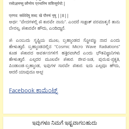
रसोऽहमप्सु कौन्तेय प्रभास्मि शशिसूर्ययो:|
प्रणव: सर्ववेदेषु शब्द: खे पौरुषं नृषु ||8||
ಅರ್ಥ: “ವೇದಗಳಲ್ಲಿ ॐ ಕಾರವೇ ನಾನು”. ಎಂದರೆ ಸಾಕ್ಷಾತ್ ಪರಮಾತ್ಮನೆ ತಾನು
ಬೇರಲ್ಲ, ॐಕಾರವೇ ಹೌದು, ಎಂದಿದ್ದಾನೆ.
ॐ ಎಂಬುದು ಸೃಷ್ಟಿಯ ಮೂಲ, ಬ್ರಹ್ಮಾಂಡದ ಸ್ವೋಪಜ್ಞ ನಾದ ಎಂದು
ಹೇಳುತ್ತಾರೆ. ಬ್ರಹ್ಮಾಂಡದಲ್ಲಿನ “Cosmic Micro Wave Radiations”
ಕೂಡ ॐಕಾರದ ಆವರ್ತನಗಳಿಗೆ ಹತ್ತಿರವಾಗಿದೆ ಎಂದು ಭೌತವಿಜ್ಞಾನಿಗಳು
ಹೇಳುತ್ತಾರೆ. ಎಲ್ಲದರ ಮೂಲವೇ ॐಕಾರ. ಜೀವ-ಜಡ, ಪುರುಷ-ಪ್ರಕೃತಿ,
ಪಿಂಡಾಂಡ-ಬ್ರಹ್ಮಾಂಡ, ಇವುಗಳ ಸಾರವೇ ॐಕಾರ. ಇದು ಎಲ್ಲವೂ ಹೌದು,
ಆದರೆ ಯಾವುದೂ ಅಲ್ಲ!
Facebook ಕಾಮೆಂಟ್ಸ್
ಇವುಗಳೂ ನಿಮಗೆ ಇಷ್ಟವಾಗಬಹುದು