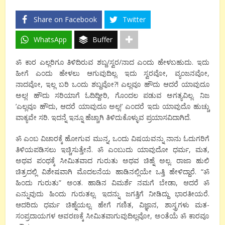
Share on Facebook
Twitter
WhatsApp
Buffer
ॐ ಕಾರ ಎಲ್ಲರಿಗೂ ತಿಳಿದಿರುವ ಶಬ್ದ/ಸ್ವರ/ನಾದ ಎಂದು ಹೇಳಬಹುದು. ಇದು
ಹೀಗೆ ಎಂದು ಹೇಳಲು ಆಗುವುದಿಲ್ಲ. ಇದು ಸ್ವರವೋ, ವ್ಯಂಜನವೋ,
ನಾದವೋ, ಇಲ್ಲ ಬರಿ ಒಂದು ಶಬ್ದವೋ?! ಎಲ್ಲವೂ ಹೌದು ಆದರೆ ಯಾವುದೂ
ಅಲ್ಲ! ಹೌದು ಸರಿಯಾಗೆ ಓದಿದ್ದೀರಿ, ಗೊಂದಲ ಪಡುವ ಅಗತ್ಯವಿಲ್ಲ. ನಿಜ
’ಎಲ್ಲವೂ ಹೌದು, ಆದರೆ ಯಾವುದೂ ಅಲ್ಲ!’ ಎಂದರೆ ಇದು ಯಾವುದೊ ಹುಚ್ಚು
ವಾಕ್ಯವೇ ಸರಿ. ಇದನ್ನೆ ಇನ್ನೂ ಹೆಚ್ಚಾಗಿ ತಿಳಿದುಕೊಳ್ಳುವ ಪ್ರಯಾಸವಿದಾಗಿದೆ.
ॐ ಎಂಬ ವಿಚಾರಕ್ಕೆ ಹೋಗುವ ಮುನ್ನ, ಒಂದು ವಿಷಯವನ್ನು ನಾನು ಓದುಗರಿಗೆ
ತಿಳಿಯಪಡಿಸಲು ಇಚ್ಚಿಸುತ್ತೇನೆ. ॐ ಎಂಬುದು ಯಾವುದೋ ಧರ್ಮ, ಮತ,
ಅಥವ ಪಂಥಕ್ಕೆ ಸೀಮಿತವಾದ ಗುರುತು ಅಥವ ಚಿಹ್ನೆ ಅಲ್ಲ. ರಾಜಾ ಹುಲಿ
ಚಿತ್ರದಲ್ಲಿ ವಿಶೇಷವಾಗಿ ಮೊದಲನೆಯ ಹಾಡಿನಲ್ಲಿಯೇ ಒತ್ತಿ ಹೇಳಿದ್ದಾರೆ. “ॐ
ಹಿಂದು ಗುರುತು” ಅಂತ. ಹಾಡಿನ ವಿಮರ್ಶೆ ನಮಗೆ ಬೇಡಾ, ಆದರೆ ॐ
ಎನ್ನುವುದು ಹಿಂದು ಗುರುತಲ್ಲ. ಇದನ್ನು ಜಗತ್ತಿಗೆ ನೀಡಿದ್ದು ಭಾರತೀಯರೆ.
ಆದರಿದು ಧರ್ಮ ಚಿಹ್ನೆಯಲ್ಲ. ಹೇಗೆ ಗಣಿತ, ವಿಜ್ಞಾನ, ಶಾಸ್ತ್ರಗಳು ಮತ-
ಸಂಪ್ರದಾಯಗಳ ಆವರಣಕ್ಕೆ ಸೀಮಿತವಾಗುವುದಿಲ್ಲವೋ, ಅಂತೆಯೆ ॐ ಕಾರವೂ