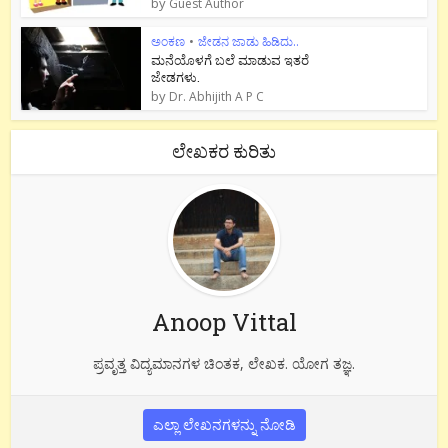
by
Guest Author
ಅಂಕಣ
•
ಜೇಡನ ಜಾಡು ಹಿಡಿದು..
ಮನೆಯೊಳಗೆ ಬಲೆ ಮಾಡುವ ಇತರೆ
ಜೇಡಗಳು.
by
Dr. Abhijith A P C
ಲೇಖಕರ ಕುರಿತು
Anoop Vittal
ಪ್ರವೃತ್ತ ವಿದ್ಯಮಾನಗಳ ಚಿಂತಕ, ಲೇಖಕ. ಯೋಗ ತಜ್ಞ.
ಎಲ್ಲಾ ಲೇಖನಗಳನ್ನು ನೋಡಿ