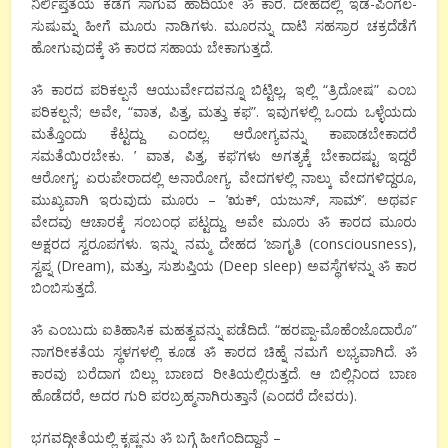
ನಿರ್ಲಿಪ್ತತೆಯ ಕಡೆಗೆ ಸಾಗುವ ಹಾದಿಯೇ ॐ ಕಾರ. ದೇಹದಲ್ಲಿ ಇಡ-ಪಿಂಗಲ-
ಸುಷುಮ್ನ ಹೀಗೆ ಮೂರು ನಾಡಿಗಳು. ಮೂರನ್ನು ದಾಟಿ ಸಹಸ್ರಾರ ಚಕ್ರದೆಡೆಗೆ
ಹೋಗುವುದಕ್ಕೆ ॐ ಕಾರದ ಸಹಾಯ ಬೇಕಾಗುತ್ತದೆ.
ॐ ಕಾರದ ಪರಿಕಲ್ಪನೆ ಆಯುರ್ವೇದವನ್ನೂ ಬಿಟ್ಟಿಲ್ಲ, ಇಲ್ಲಿ “ತ್ರಿದೋಷ” ಎಂಬ
ಪರಿಕಲ್ಪನೆ; ಅವೇ, “ವಾತ, ಪಿತ್ತ, ಮತ್ತು ಕಫ”. ಇವುಗಳಲ್ಲಿ ಒಂದು ಒಳ್ಳೆಯದು
ಮತ್ತೊಂದು ಕೆಟ್ಟದ್ದು ಎಂದಲ್ಲ. ಆರೋಗ್ಯವನ್ನು ಕಾಪಾಡಬೇಕಾದರೆ
ಸಮತೆಯಿರಬೇಕು. ’ ವಾತ, ಪಿತ್ತ, ಕಫ’ಗಳು ಅಗತ್ಯಕ್ಕೆ ಬೇಕಾದಷ್ಟು ಇದ್ದರೆ
ಆರೋಗ್ಯ; ಏರುಪೇರಾದಲ್ಲಿ ಅನಾರೋಗ್ಯ. ವೇದಗಳಲ್ಲಿ ನಾಲ್ಕು ವೇದಗಳಿದ್ದರೂ,
ಮುಖ್ಯವಾಗಿ ಇರುವುದು ಮೂರು – ’ಋಕ್, ಯಜುಸ್, ಸಾಮ್’. ಅಥರ್ವ
ವೇದವು ಆಚಾರಕ್ಕೆ ಸಂಬಂಧ ಪಟ್ಟದ್ದು. ಅವೇ ಮೂರು ॐ ಕಾರದ ಮೂರು
ಅಕ್ಷರದ ಸ್ವರೂಪಗಳು. ಇನ್ನು ನಮ್ಮ ದೇಹದ ’ಜಾಗೃತಿ (consciousness),
ಸ್ವಪ್ನ (Dream), ಮತ್ತು, ಸುಶುಪ್ತಿಯ (Deep sleep) ಅವಸ್ಥೆಗಳನ್ನು ॐ ಕಾರ
ಬಿಂಬಿಸುತ್ತದೆ.
ॐ ಎಂಬುದು ಐತಿಹಾಸಿಕ ಮಹತ್ವವನ್ನು ಪಡೆದಿದೆ. “ಹರಪ್ಪಾ-ಮೊಹೆಂಜೊದಾರೊ”
ನಾಗರೀಕತೆಯ ಸ್ಥಳಗಳಲ್ಲಿ ಕೂಡ ॐ ಕಾರದ ಚಿಹ್ನೆ ನಮಗೆ ಲಭ್ಯವಾಗಿದೆ. ॐ
ಕಾರವು ಬರೆದಾಗ ಬಿಲ್ಲು ಬಾಣದ ರೀತಿಯಲ್ಲಿರುತ್ತದೆ. ಆ ಬಿಲ್ಲಿನಿಂದ ಬಾಣ
ಹೊಡೆದರೆ, ಅದರ ಗುರಿ ಪರಬ್ರಹ್ಮನಾಗಿರುತ್ತಾನೆ (ಎಂದರೆ ದೇವರು).
ಭಗವದ್ಗೀತೆಯಲ್ಲಿ ಕೃಷ್ಣನು ॐ ಬಗ್ಗೆ ಹೀಗೆಂದಿದ್ದಾನೆ –