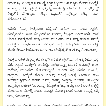
ಆರಂಭಿಸ್ತು. ಏನಿಲ್ಲಾ ಗೋಪಾಲಣ್ಣಿ ಕನ್ನಡಕ್ಕೊಂದು ಒಸ ನ್ಯೂಸ್ ಪೇಪರ್ ಬಂದೈತೆ
ಕಣಣ್ಣಾ, ನಮ್ಮ್ ಇಸ್ವೇಸ್ವರ್ ಭಟ್ರದ್ದು ಅಂತೇಳ್ತು ಮುರುಗನ್. ಓ ಭಟ್ರದ್ದಾ?
ಪಿಚ್ಚರ್’ಗೆ ಯೋಗ್ರಾಜು ಭಟ್ಟು, ಪ್ಯಾಪರ್’ಗೆ ಇಸ್ವೇಸ್ವರ್ ಭಟ್ಟು, ಬೋ
ಪಸಂದಾಗಿರ್ತದೆ”
ಅದಿರ್ಲಿ ನಿಮ್ಮ್ ಕೇಜ್ರಿವಾಲು ಡೆಲ್ಲಿನಾಗೆ ಏನೋ ಒಸ ರೂಲು ಸ್ಟಾರ್ಟ್
ಮಾಡೈತಂತೆ?? ಸದಾ ಕೆಮ್ಕಂಡಿರೋ ಆವಯ್ಯ ಟ್ರಾಫಿಕ್ ರೂಲ್’ನಾಗೇ ಬಾಳ
ಚೇಂಜ್ ಮಾಡೈತಂತೆ ಕಲ್ಲಾ ಅಂತು ಮುರುಗನ್. ಹೂ ಕಲ್ಲಾ ಕುಡುಕ್ರ ಸಮಸೈ
ಕುಡುಕ್ರಿಗೇ ಅರ್ಥವಾದಂತೆ ಕೆಮ್ಮೋರ ಕಷ್ಟ ಕೆಮ್ಮೋರಿಗೇ ಅರ್ಥವಾಗತ್ತೆ.
ಹಂಗೇನೇಯಾ ಕೇಜ್ರಿವಾಲು ಒಸ ರೂಲು ಮಾಡ್ಬಿಟ್ಟೈತೆ ಅಂತೇಳ್ತು ಗೋಪಾಲಣ್ಣ.
ವಿಪಕ್ಸ ನಾಯಕ ಈಸ್ವರ್ರು ಕಥೆ ಏನ್ಲಾ?? ಪರಿಷತ್ ಫೈಟ್’ನಾಗೆ ಸೋತ್ರೆ ಶಿಮೊಗ್ಗದಲ್ಲಿ
ಮಟ ಸ್ಥಾಪನೆ ಮಾಡ್ತೀನಿ ಅಂದಿತ್ತು. ಎಲ್ಲೋಯ್ತ್ಲಾ ಈವಾಗ ಅವಯ್ಯ? ಅಂತ
ಕುಟುಕ್ತು ಮುರುಗನ್ ಗೋಪಾಲಣ್ಣಂಗೆ. ಉಗೀರಿ ನನ್ನ ಮಗನ ಮುಖಕ್ಕೆ,
ರಾಜ್ಕೀಯ ಅಂದ್ಮೇಲೆ ಸೋಲು ಗೆಲುವು ಬರುತ್ತೆ ಓಗುತ್ತೆ. ಅಂಗೇಳಿ ಮಟ
ಸೇರಕ್ಕಾಗುತ್ತೇನ್ಲಾ?? ಇವಾಗ ನಮ್ಮ್ ದೊಡ್ಡ್ ಗೌಡ್ರ‍ನ್ನು ನೋಡ್ಲಾ, ಹುಟ್ಟೂರ್
ಹಾಸ್ನದಲ್ಲೇ ಪಟೇಲ್ ಸಿವರಾಂನ್ನ ಗೆಲ್ಸೋಕೆ ಆಗಿಲ್ಲಾ. ಆದ್ರೂ ಎಂಗೆ ಪಂಚೆ ಎತ್ಕಟ್ಟಿ
ಪಂಚಾಯತ್ ವೋಟ್ಗೆ ಪ್ರಚಾರ ಮಾಡ್ತೈತೆ ನೋಡ್ಲಾ ಅಂತ ಒಂದೇ ಉಸ್ರಲ್ಲಿ ಒದ್ರಿ
ಬಿಡ್ತು ಗೋಪಾಲಣ್ಣ.
ಒಂದು ವಿಸ್ಯ ಕೇಳ್ಪಟ್ಟೆ, ಯಡ್ರು ಮತ್ತು ಸೋಭಕ್ಕ ಮದ್ವೆ ಆಗಿದ್ವಂತೆ ಹೌದೇನ್ಲಾ??