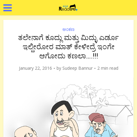
ಅಂಕಣ
ತಲೇನಾಗೆ ಕೂದ್ಲು ಮತ್ತು ಮಿದ್ಳು ಎರ್ಡೂ
ಇಲ್ದೀರೋರ ಮಾತ್ ಕೇಳೀದ್ರೆ ಇಂಗೇ
ಆಗೋದು ಕಣಲಾ….!!!
January 22, 2016
by
Sudeep Bannur
2 min read