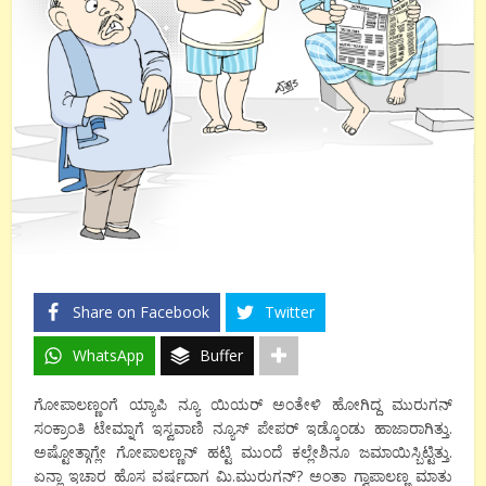
Share on Facebook
Twitter
WhatsApp
Buffer
ಗೋಪಾಲಣ್ಣಂಗೆ ಯ್ಯಾಪಿ ನ್ಯೂ ಯಿಯರ್ ಅಂತೇಳಿ ಹೋಗಿದ್ದ ಮುರುಗನ್
ಸಂಕ್ರಾಂತಿ ಟೇಮ್ನಾಗೆ ಇಸ್ವವಾಣಿ ನ್ಯೂಸ್ ಪೇಪರ್ ಇಡ್ಕೊಂಡು ಹಾಜಾರಾಗಿತ್ತು.
ಅಷ್ಟೋತ್ಗಾಗ್ಲೇ ಗೋಪಾಲಣ್ಣನ್ ಹಟ್ಟಿ ಮುಂದೆ ಕಲ್ಲೇಶಿನೂ ಜಮಾಯಿಸ್ಬಿಟ್ಟಿತ್ತು.
ಏನ್ಲಾ ಇಚಾರ ಹೊಸ ವರ್ಷದಾಗ ಮಿ.ಮುರುಗನ್? ಅಂತಾ ಗ್ವಾಪಾಲಣ್ಣ ಮಾತು