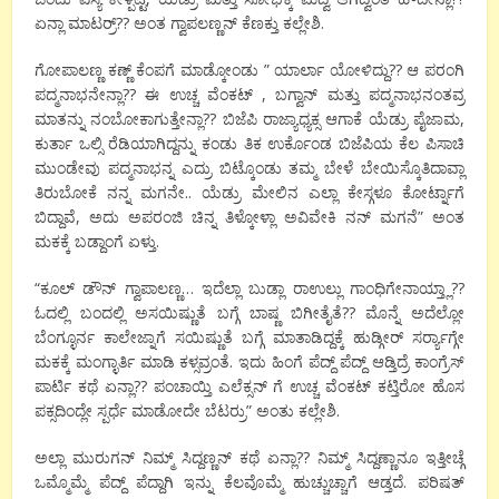
ಏನ್ಲಾ ಮಾಟರ್ರ್?? ಅಂತ ಗ್ವಾಪಲಣ್ಣನ್ ಕೆಣಕ್ತು ಕಲ್ಲೇಶಿ.
ಗೋಪಾಲಣ್ಣ ಕಣ್ಣ್ ಕೆಂಪಗೆ ಮಾಡ್ಕೋಂಡು ” ಯಾರ್ಲಾ ಯೋಳಿದ್ದು?? ಆ ಪರಂಗಿ
ಪದ್ಮನಾಭನೇನ್ಲಾ?? ಈ ಉಚ್ಚ ವೆಂಕಟ್ , ಬಗ್ವಾನ್ ಮತ್ತು ಪದ್ಮನಾಭನಂತವ್ರ
ಮಾತನ್ನು ನಂಬೋಕಾಗುತ್ತೇನ್ಲಾ?? ಬಿಜೆಪಿ ರಾಜ್ಯಾಧ್ಯಕ್ಸ ಆಗಾಕೆ ಯೆಡ್ರು ಪೈಜಾಮ,
ಕುರ್ತಾ ಒಲ್ಸಿ ರೆಡಿಯಾಗಿದ್ದನ್ನು ಕಂಡು ತಿಕ ಉರ್ಕೊಂಡ ಬಿಜೆಪಿಯ ಕೆಲ ಪಿಸಾಚಿ
ಮುಂಡೇವು ಪದ್ಮನಾಭನ್ನ ಎದ್ರು ಬಿಟ್ಕೊಂಡು ತಮ್ಮ ಬೇಳೆ ಬೇಯಿಸ್ಕೊತಿದಾವ್ಲಾ
ತಿರುಬೋಕೆ ನನ್ನ ಮಗನೇ.. ಯೆಡ್ರು ಮೇಲಿನ ಎಲ್ಲಾ ಕೇಸ್ಗಳೂ ಕೋರ್ಟ್ನಾಗೆ
ಬಿದ್ದಾವೆ, ಅದು ಅಪರಂಜಿ ಚಿನ್ನ ತಿಳ್ಕೋಳ್ಲಾ ಅವಿವೇಕಿ ನನ್ ಮಗನೆ” ಅಂತ
ಮಕಕ್ಕೆ ಬಡ್ದಾಂಗೆ ಏಳ್ತು.
“ಕೂಲ್ ಡೌನ್ ಗ್ವಾಪಾಲಣ್ಣ… ಇದೆಲ್ಲಾ ಬುಡ್ಲಾ ರಾಉಲ್ಲು ಗಾಂಧಿಗೇನಾಯ್ತ್ಲಾ??
ಓದಲ್ಲಿ ಬಂದಲ್ಲಿ ಅಸಯಿಷ್ಣುತೆ ಬಗ್ಗೆ ಬಾಷ್ಣ ಬಿಗೀತೈತೆ?? ಮೊನ್ನೆ ಅದೆಲ್ಲೋ
ಬೆಂಗ್ಳೂರ್ನ ಕಾಲೇಜ್ನಾಗೆ ಸಯಿಷ್ಣುತೆ ಬಗ್ಗೆ ಮಾತಾಡಿದ್ದಕ್ಕೆ ಹುಡ್ಗೀರ್ ಸರ್ರ್ಯಾಗ್ಗೇ
ಮಕಕ್ಕೆ ಮಂಗ್ಳಾರ್ತಿ ಮಾಡಿ ಕಳ್ಸವ್ರಂತೆ. ಇದು ಹಿಂಗೆ ಪೆದ್ದ್ ಪೆದ್ದ್ ಆಡ್ತಿದ್ರೆ ಕಾಂಗ್ರೆಸ್
ಪಾರ್ಟಿ ಕಥೆ ಏನ್ಲಾ?? ಪಂಚಾಯ್ತಿ ಎಲೆಕ್ಸನ್ ಗೆ ಉಚ್ಚ ವೆಂಕಟ್ ಕಟ್ತಿರೋ ಹೊಸ
ಪಕ್ಸದಿಂದ್ಲೇ ಸ್ಪರ್ಧೆ ಮಾಡೋದೇ ಬೆಟರ್ರು” ಅಂತು ಕಲ್ಲೇಶಿ.
ಅಲ್ಲಾ ಮುರುಗನ್ ನಿಮ್ಮ್ ಸಿದ್ದಣ್ಣನ್ ಕಥೆ ಏನ್ಲಾ?? ನಿಮ್ಮ್ ಸಿದ್ದಣ್ಣಾನೂ ಇತ್ತೀಚ್ಗೆ
ಒಮ್ಮೊಮ್ಮೆ ಪೆದ್ದ್ ಪೆದ್ದಾಗಿ ಇನ್ನು ಕೆಲವೊಮ್ಮೆ ಹುಚ್ಚುಚ್ಚಾಗೆ ಆಡ್ತದೆ. ಪರಿಷತ್