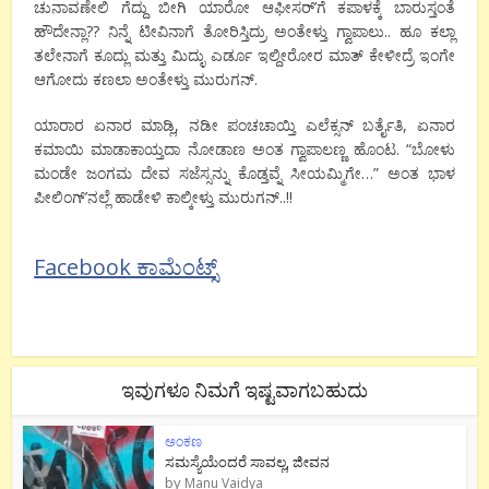
ಚುನಾವಣೇಲಿ ಗೆದ್ದು ಬೀಗಿ ಯಾರೋ ಆಫೀಸರ್’ಗೆ ಕಪಾಳಕ್ಕೆ ಬಾರುಸ್ತಂತೆ
ಹೌದೇನ್ಲಾ?? ನಿನ್ನೆ ಟೀವಿನಾಗೆ ತೋರಿಸ್ತಿದ್ರು ಅಂತೇಳ್ತು ಗ್ವಾಪಾಲು.. ಹೂ ಕಲ್ಲಾ
ತಲೇನಾಗೆ ಕೂದ್ಲು ಮತ್ತು ಮಿದ್ಳು ಎರ್ಡೂ ಇಲ್ದೀರೋರ ಮಾತ್ ಕೇಳೀದ್ರೆ ಇಂಗೇ
ಆಗೋದು ಕಣಲಾ ಅಂತೇಳ್ತು ಮುರುಗನ್.
ಯಾರಾರ ಏನಾರ ಮಾಡ್ಲಿ, ನಡೀ ಪಂಚಚಾಯ್ತಿ ಎಲೆಕ್ಸನ್ ಬರ್ತೈತಿ, ಏನಾರ
ಕಮಾಯಿ ಮಾಡಾಕಾಯ್ತದಾ ನೋಡಾಣ ಅಂತ ಗ್ವಾಪಾಲಣ್ಣ ಹೊಂಟ. “ಬೋಳು
ಮಂಡೇ ಜಂಗಮ ದೇವ ಸಜೆಸ್ಸನ್ನು ಕೊಡ್ತವ್ನೆ ಸೀಯಮ್ಮಿಗೇ…” ಅಂತ ಭಾಳ
ಪೀಲಿಂಗ್’ನಲ್ಲೆ ಹಾಡೇಳಿ ಕಾಲ್ಕೀಳ್ತು ಮುರುಗನ್..!!
Facebook ಕಾಮೆಂಟ್ಸ್
ಇವುಗಳೂ ನಿಮಗೆ ಇಷ್ಟವಾಗಬಹುದು
ಅಂಕಣ
ಸಮಸ್ಯೆಯೆಂದರೆ ಸಾವಲ್ಲ, ಜೀವನ
by
Manu Vaidya