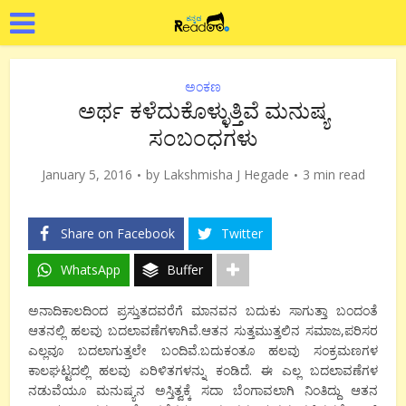
ಅಂಕಣ
ಅರ್ಥ ಕಳೆದುಕೊಳ್ಳುತ್ತಿವೆ ಮನುಷ್ಯ
ಸಂಬಂಧಗಳು
January 5, 2016
by
Lakshmisha J Hegade
3 min read
Share on Facebook
Twitter
WhatsApp
Buffer
ಅನಾದಿಕಾಲದಿಂದ ಪ್ರಸ್ತುತದವರೆಗೆ ಮಾನವನ ಬದುಕು ಸಾಗುತ್ತಾ ಬಂದಂತೆ
ಆತನಲ್ಲಿ ಹಲವು ಬದಲಾವಣೆಗಳಾಗಿವೆ.ಆತನ ಸುತ್ತಮುತ್ತಲಿನ ಸಮಾಜ,ಪರಿಸರ
ಎಲ್ಲವೂ ಬದಲಾಗುತ್ತಲೇ ಬಂದಿವೆ.ಬದುಕಂತೂ ಹಲವು ಸಂಕ್ರಮಣಗಳ
ಕಾಲಘಟ್ಟದಲ್ಲಿ ಹಲವು ಏರಿಳಿತಗಳನ್ನು ಕಂಡಿದೆ. ಈ ಎಲ್ಲ ಬದಲಾವಣೆಗಳ
ನಡುವೆಯೂ ಮನುಷ್ಯನ ಅಸ್ತಿತ್ವಕ್ಕೆ ಸದಾ ಬೆಂಗಾವಲಾಗಿ ನಿಂತಿದ್ದು ಆತನ