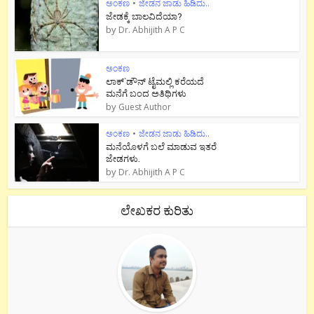
ಅಂಕಣ
•
ಜೇಡನ ಜಾಡು ಹಿಡಿದು..
ಜೇಡಕ್ಕೆ ಬಾಲವಿದೆಯಾ?
by
Dr. Abhijith A P C
ಅಂಕಣ
ಲಾಕ್`ಡೌನ್ ಟೈಮಲ್ಲಿ ಕರೆಯದೆ
ಮನೆಗೆ ಬಂದ ಅತಿಥಿಗಳು
by
Guest Author
ಅಂಕಣ
•
ಜೇಡನ ಜಾಡು ಹಿಡಿದು..
ಮನೆಯೊಳಗೆ ಬಲೆ ಮಾಡುವ ಇತರೆ
ಜೇಡಗಳು.
by
Dr. Abhijith A P C
ಲೇಖಕರ ಕುರಿತು