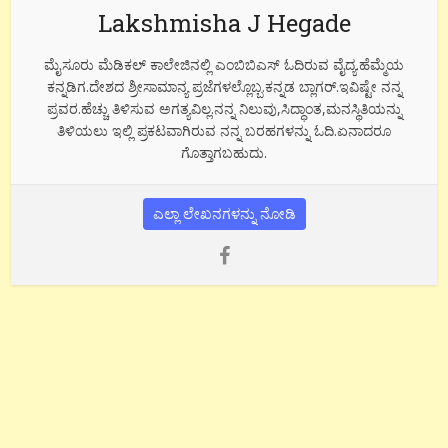
Lakshmisha J Hegade
ಮೈಸೂರು ಮೆಡಿಕಲ್ ಕಾಲೇಜಿನಲ್ಲಿ ಎಂಬಿಬಿಎಸ್ ಓದಿರುವ ವೈದ್ಯ.ಹೆಮ್ಮೆಯ
ಕನ್ನಡಿಗ.ದೇಶದ ಶ್ರೀಸಾಮಾನ್ಯ ಪ್ರಜೆಗಳಲ್ಲೊಬ್ಬ.ಕನ್ನಡ ಬ್ಲಾಗರ್.ಇವಿಷ್ಟೇ ನನ್ನ
ಪ್ರವರ.ಹೆಚ್ಚು ತಿಳಿಸುವ ಅಗತ್ಯವಿಲ್ಲ.ನನ್ನ ನಿಲುವು,ಸಿದ್ಧಾಂತ,ಮನಸ್ಥಿತಿಯನ್ನು
ತಿಳಿಯಲು ಇಲ್ಲಿ ಪ್ರಕಟವಾಗಿರುವ ನನ್ನ ಬರಹಗಳನ್ನು ಓದಿ.ಏನಾದರೂ
ಗೊತ್ತಾಗಬಹುದು.
ಎಲ್ಲಾ ಲೇಖನಗಳನ್ನು ನೋಡಿ