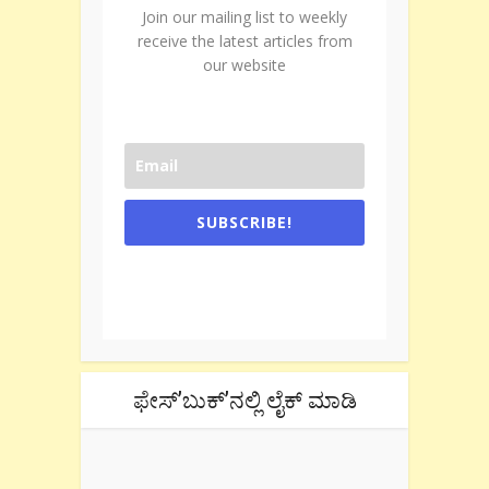
Join our mailing list to weekly
receive the latest articles from
our website
SUBSCRIBE!
One e-mail a week. We don't spam.
Don't forget to check the promotional
tab if you are using gmail.
ಫೇಸ್’ಬುಕ್’ನಲ್ಲಿ ಲೈಕ್ ಮಾಡಿ