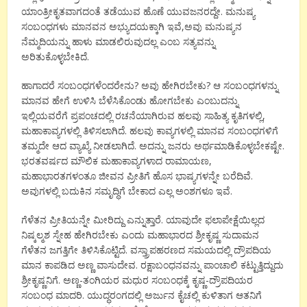
ಯಾಂತ್ರೀಕೃತವಾಗದಂತೆ ತಡೆಯುವ ಹೊಣೆ ಯುವಜನರದ್ದೇ. ಮನುಷ್ಯ
ಸಂಬಂಧಗಳು ಮಾನವನ ಅಭ್ಯುದಯಕ್ಕಾಗಿ ಇವೆ,ಅವು ಮನುಷ್ಯನ
ನೆಮ್ಮದಿಯನ್ನು ಹಾಳು ಮಾಡಲಿರುವುದಲ್ಲ ಎಂಬ ಸತ್ಯವನ್ನು
ಅರಿತುಕೊಳ್ಳಬೇಕಿದೆ.
ಹಾಗಾದರೆ ಸಂಬಂಧಗಳೆಂದರೇನು? ಅವು ಹೇಗಿರಬೇಕು? ಆ ಸಂಬಂಧಗಳನ್ನು
ಮಾನವ ಹೇಗೆ ಉಳಿಸಿ ಬೆಳೆಸಿಕೊಂಡು ಹೋಗಬೇಕು ಎಂಬುದನ್ನು
ಇಲ್ಲಿಯವರೆಗೆ ಪ್ರಪಂಚದಲ್ಲಿ ರಚನೆಯಾಗಿರುವ ಹಲವು ಸಾಹಿತ್ಯ ಕೃತಿಗಳಲ್ಲಿ,
ಮಹಾಕಾವ್ಯಗಳಲ್ಲಿ ತಿಳಿಸಲಾಗಿದೆ. ಹಲವು ಕಾವ್ಯಗಳಲ್ಲಿ ಮಾನವ ಸಂಬಂಧಗಳಿಗೆ
ತಮ್ಮದೇ ಆದ ವ್ಯಾಖ್ಯೆ ನೀಡಲಾಗಿದೆ. ಅದನ್ನು ಜನರು ಅರ್ಥಮಾಡಿಕೊಳ್ಳಬೇಕಷ್ಟೇ.
ಭರತವರ್ಷದ ಮೌಲಿಕ ಮಹಾಕಾವ್ಯಗಳಾದ ರಾಮಾಯಣ,
ಮಹಾಭಾರತಗಳಂತೂ ಜೀವನ ಪ್ರೀತಿಗೆ ಹೊಸ ಭಾಷ್ಯಗಳನ್ನೇ ಬರೆದಿವೆ.
ಅವುಗಳಲ್ಲಿ ಬದುಕಿನ ಸಮೃದ್ಧಿಗೆ ಬೇಕಾದ ಎಲ್ಲ ಅಂಶಗಳೂ ಇವೆ.
ಗೆಳೆತನ ಪ್ರೀತಿಯನ್ನೇ ಮೀರಿದ್ದು ಎನ್ನುತ್ತಾರೆ. ಯಾವುದೇ ಫಲಾಪೇಕ್ಷೆಯಿಲ್ಲದ
ನಿಷ್ಕಲ್ಮಶ ಸ್ನೇಹ ಹೇಗಿರಬೇಕು ಎಂದು ಮಹಾಭಾರದ ಶ್ರೀಕೃಷ್ಣ ಸುದಾಮನ
ಗೆಳೆತನ ಜಗತ್ತಿಗೇ ತಿಳಿಸಿಕೊಟ್ಟಿದೆ. ವಸ್ತ್ರಾಪಹರಣದ ಸಮಯದಲ್ಲಿ ದ್ರೌಪದಿಯ
ಮಾನ ಕಾಪಡಿದ ಅಣ್ಣ ವಾಸುದೇವ. ರಕ್ಷಾಬಂಧನವನ್ನು ಪಾಂಚಾಲಿ ಕಟ್ಟುತ್ತಿದ್ದುದು
ಶ್ರೀಕೃಷ್ಣನಿಗೆ. ಅಣ್ಣ-ತಂಗಿಯರ ಮಧುರ ಸಂಬಂಧಕ್ಕೆ ಕೃಷ್ಣ-ದ್ರೌಪದಿಯರ
ಸಂಬಂಧ ಮಾದರಿ. ಯುದ್ಧರಂಗದಲ್ಲಿ ಅರ್ಜುನ ಕೈಚಲ್ಲಿ ಕುಳಿತಾಗ ಆತನಿಗೆ