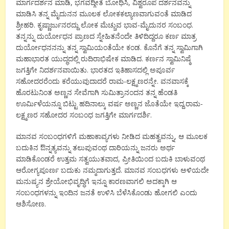
ಮಾರ್ಗದರ್ಶನ ಮಾಡಿ, ಭಗವದ್ಗೀತೆ ಬೋಧಿಸಿ, ವಿಶ್ವರೂಪ ದರ್ಶನವನ್ನು
ಮಾಡಿಸಿ ತನ್ನ ಮೈದುನನ ಮೂಲಕ ಲೋಕಕಲ್ಯಾಣವಾಗುವಂತೆ ಮಾಡಿದ
ಶ್ರೀಹರಿ. ಕೃಷ್ಣಾರ್ಜುನರದ್ದು ಲೋಕ ಮೆಚ್ಚುವ ಭಾವ-ಮೈದುನರ ಸಂಬಂಧ.
ತನ್ನನ್ನು ದುರ್ಯೋಧನ ಪ್ರಾಣದ ಸ್ನೇಹಿತನೆಂದೇ ತಿಳಿದಿದ್ದರೂ ಕರ್ಣ ಮಾತ್ರ
ದುರ್ಯೋಧನನನ್ನು ತನ್ನ ಸ್ವಾಮಿಯಂತೆಯೇ ಕಂಡ. ಕೊನೆಗೆ ತನ್ನ ಸ್ವಾಮಿಗಾಗಿ
ಮಹಾಭಾರತ ಯುದ್ಧದಲ್ಲಿ ರುದಿರಾಭಿಷೇಕ ಮಾಡಿದ. ಕರ್ಣನ ಸ್ವಾಮಿನಿಷ್ಠೆ
ಜಗತ್ತಿಗೇ ನಿದರ್ಶನವಾಯಿತು. ಭಾರತದ ಇತಿಹಾಸದಲ್ಲಿ ಅಪೂರ್ವ
ಸಹೋದರರೆಂದು ಕರೆಯುವುದಾದರೆ ರಾಮ-ಲಕ್ಷ್ಮಣರನ್ನೇ. ವನವಾಸಕ್ಕೆ
ಹೊರಟುನಿಂತ ಅಣ್ಣನ ಸೇವೆಗಾಗಿ ಸುಮಿತ್ರಾನಂದನ ತನ್ನ ಹೆಂಡತಿ
ಊರ್ಮಿಳೆಯನ್ನೂ ಬಿಟ್ಟು ಹದಿನಾಲ್ಕು ವರ್ಷ ಅಣ್ಣನ ಜೊತೆಯೇ ಇದ್ದ.ರಾಮ-
ಲಕ್ಷ್ಮಣರ ಸಹೋದರ ಸಂಬಂಧ ಜಗತ್ತಿಗೇ ಮಾರ್ಗದರ್ಶಿ.
ಮಾನವ ಸಂಬಂಧಗಳಿಗೆ ಮಹಾಕಾವ್ಯಗಳು ನೀಡಿದ ಮಹತ್ವವನ್ನು, ಆ ಮೂಲಕ
ಬದುಕಿನ ಔನ್ನತ್ಯವನ್ನು ತಲುಪುವಂಥ ದಾರಿಯನ್ನು ಜನರು ಅರ್ಥ
ಮಾಡಿಕೊಂಡರೆ ಉತ್ತಮ ಸತ್ವಯುತವಾದ, ಪ್ರೀತಿಯಿಂದ ಬದುಕಿ ಬಾಳುವಂಥ
ಆರೋಗ್ಯಪೂರ್ಣ ಬದುಕು ನಮ್ಮದಾಗುತ್ತದೆ. ಮಾನವ ಸಂಬಧಗಳು ಅಳಿಯದೇ
ಮನುಷ್ಯನ ಶ್ರೇಯೋಭಿವೃದ್ಧಿಗೆ ಇನ್ನೂ ಕಾರಣವಾಗಲಿ ಅದಕ್ಕಾಗಿ ಆ
ಸಂಬಂಧಗಳನ್ನು ಇಂದಿನ ಜನತೆ ಉಳಿಸಿ ಬೆಳೆಸಿಕೊಂಡು ಹೋಗಲಿ ಎಂದು
ಆಶಿಸೋಣ.