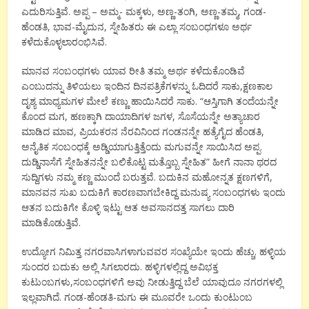
ಎದುರಿಸುತ್ತಿವೆ. ಅಪ್ಪ – ಅಮ್ಮ- ಮಕ್ಕಳು, ಅಣ್ಣ-ತಂಗಿ, ಅಣ್ಣ-ತಮ್ಮ, ಗಂಡ-
ಹೆಂಡತಿ, ಭಾವ-ಮೈದುನ, ಸ್ನೇಹಿತರು ಈ ಎಲ್ಲಾ ಸಂಬಂಧಗಳೂ ಅರ್ಥ
ಕಳೆದುಕೊಳ್ಳಲಾರಂಭಿಸಿವೆ.
ಮಾನವ ಸಂಬಂಧಗಳು ಯಾವ ರೀತಿ ತಮ್ಮ ಅರ್ಥ ಕಳೆದುಕೊಂಡಿವೆ
ಎಂಬುದನ್ನು ತಿಳಿಯಲು ಇಂದಿನ ದಿನಪತ್ರಿಕೆಗಳನ್ನು ಓದಿದರೆ ಸಾಕು,ಕ್ಷಣಕಾಲ
ದೃಶ್ಯ ಮಾಧ್ಯಮಗಳ ಮೇಲೆ ಕಣ್ಣು ಹಾಯಿಸಿದರೆ ಸಾಕು. “ಆಸ್ತಿಗಾಗಿ ತಂದೆಯನ್ನೇ
ಕೊಂದ ಮಗ, ಹಣಕ್ಕಾಗಿ ದಾಯಾದಿಗಳ ಜಗಳ, ಸೊಸೆಯನ್ನೇ ಅತ್ಯಾಚಾರ
ಮಾಡಿದ ಮಾವ, ಪ್ರಿಯಕರನ ನೆರವಿನಿಂದ ಗಂಡನನ್ನೇ ಹತ್ಯೆಗೈದ ಹೆಂಡತಿ,
ಅನೈತಿಕ ಸಂಬಂಧಕ್ಕೆ ಅಡ್ಡಿಯಾಗುತ್ತಿತ್ತೆಂದು ಮಗುವನ್ನೇ ಸಾಯಿಸಿದ ಅಪ್ಪ.
ದುಡ್ಡಿನಾಸೆಗೆ ಸ್ನೇಹಿತನನ್ನೇ ಬಲಿಕೊಟ್ಟ ಮತ್ತೊಬ್ಬ ಸ್ನೇಹಿತ” ಹೀಗೆ ನಾನಾ ಥರದ
ಸುದ್ದಿಗಳು ನಮ್ಮ ಕಣ್ಣ ಮುಂದೆ ಬರುತ್ತವೆ. ಬದುಕಿನ ಮಹೋನ್ನತ ಕ್ಷಣಗಳಿಗೆ,
ಮಾನವನ ಸುಖ ಬದುಕಿಗೆ ಕಾರಣವಾಗಬೇಕಿದ್ದ ಮನುಷ್ಯ ಸಂಬಂಧಗಳು ಇಂದು
ಆತನ ಬದುಕಿಗೇ ಕೊಳ್ಳಿ ಇಟ್ಟು ಆತ ಅವಸಾನದತ್ತ ಸಾಗಲು ದಾರಿ
ಮಾಡಿಕೊಡುತ್ತಿವೆ.
ಉದ್ಯೋಗ ನಿಮಿತ್ತ ನಗರವಾಸಿಗಳಾಗುವವರ ಸಂಖ್ಯೆಯೇ ಇಂದು ಹೆಚ್ಚು. ಹಳ್ಳಿಯ
ಸುಂದರ ಬದುಕು ಅಲ್ಲಿ ಸಿಗಲಾರದು. ಹಳ್ಳಿಗಳಲ್ಲಿದ್ದ ಅವಿಭಕ್ತ
ಕುಟುಂಬಗಳು,ಸಂಬಂಧಗಳಿಗೆ ಅವು ನೀಡುತ್ತಿದ್ದ ಬೆಲೆ ಯಾವುದೂ ನಗರಗಳಲ್ಲಿ
ಇಲ್ಲವಾಗಿದೆ. ಗಂಡ-ಹೆಂಡತಿ-ಮಗು ಈ ಮೂವರೇ ಒಂದು ಕುಂಟುಂಬ