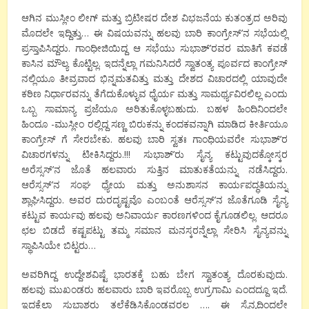
ಆಗಿನ ಮುಸ್ಲೀಂ ಲೀಗ್ ಮತ್ತು ಬ್ರಿಟೀಷರ ದೇಶ ವಿಭಜನೆಯ ಕುತಂತ್ರದ ಅರಿವು
ಮೊದಲೇ ಇದ್ದಿತ್ತು… ಈ ವಿಷಯವನ್ನು ಹಲವು ಬಾರಿ ಕಾಂಗ್ರೇಸ್’ನ ಸಭೆಯಲ್ಲಿ
ಪ್ರಸ್ತಾಪಿಸಿದ್ದರು. ಗಾಂಧೀಜಿಯಿದ್ದ ಆ ಸಭೆಯು ಸುಭಾಶ್’ರವರ ಮಾತಿಗೆ ಕವಡೆ
ಕಾಸಿನ ಮೌಲ್ಯ ಕೊಟ್ಟಿಲ್ಲ. ಇದನ್ನೆಲ್ಲಾ ಗಮನಿಸಿದರೆ ಸ್ವಾತಂತ್ಯ ಪೂರ್ವದ ಕಾಂಗ್ರೇಸ್
ನಲ್ಲಿಯೂ ತೀವ್ರವಾದ ಭಿನ್ನಮತವಿತ್ತು ಮತ್ತು ದೇಶದ ವಿಚಾರದಲ್ಲಿ ಯಾವುದೇ
ಕಠಿಣ ನಿರ್ಧಾರವನ್ನು ತೆಗೆದುಕೊಳ್ಳುವ ಧೈರ್ಯ ಮತ್ತು ಸಾಮರ್ಥ್ಯವಿರಲಿಲ್ಲ ಎಂದು
ಒಬ್ಬ ಸಾಮಾನ್ಯ ಪ್ರಜೆಯೂ ಅರಿತುಕೊಳ್ಳಬಹುದು. ಬಹಳ ಹಿಂದಿನಿಂದಲೇ
ಹಿಂದೂ -ಮುಸ್ಲೀಂ ರಲ್ಲಿದ್ದ ಸಣ್ಣ ಬಿರುಕನ್ನು ಕಂದಕವನ್ನಾಗಿ ಮಾಡಿದ ಕೀರ್ತಿಯೂ
ಕಾಂಗ್ರೇಸ್ ಗೆ ಸೇರಬೇಕು. ಹಲವು ಬಾರಿ ಸ್ವತಃ ಗಾಂಧಿಯವರೇ ಸುಭಾಶ್’ರ
ವಿಚಾರಗಳನ್ನು ಟೀಕಿಸಿದ್ದರು.!!! ಸುಭಾಶ್’ರು ಸೈನ್ಯ ಕಟ್ಟುವುದಕ್ಕೋಸ್ಕರ
ಅರೆಸ್ಸಸ್’ನ ಜೊತೆ ಹಲವಾರು ಸುತ್ತಿನ ಮಾತುಕತೆಯನ್ನು ನಡೆಸಿದ್ದರು.
ಆರೆಸ್ಸಸ್’ನ ಸಂಘ ಧ್ಯೇಯ ಮತ್ತು ಅನುಶಾಸನ ಕಾರ್ಯಪದ್ಧತಿಯನ್ನು
ಶ್ಲಾಘಿಸಿದ್ದರು. ಅವರ ದುರದೃಷ್ಟವೊ ಎಂಬಂತೆ ಆರೆಸ್ಸಸ್’ನ ಜೊತೆಗೂಡಿ ಸೈನ್ಯ
ಕಟ್ಟುವ ಕಾರ್ಯವು ಹಲವು ಅನಿವಾರ್ಯ ಕಾರಣಗಳಿಂದ ಕೈಗೂಡಲಿಲ್ಲ. ಆದರೂ
ಛಲ ಬಿಡದೆ ಕಷ್ಟಪಟ್ಟು ತಮ್ಮ ಸಮಾನ ಮನಸ್ಕರನ್ನೆಲ್ಲಾ ಸೇರಿಸಿ ಸೈನ್ಯವನ್ನು
ಸ್ಥಾಪಿಸಿಯೇ ಬಿಟ್ಟರು…
ಅವರಿಗಿದ್ದ ಉದ್ದೇಶವಿಷ್ಟೆ ಭಾರತಕ್ಕೆ ಬಹು ಬೇಗ ಸ್ವಾತಂತ್ಯ ದೊರಕುವುದು.
ಹಲವು ಮುಖಂಡರು ಹಲವಾರು ಬಾರಿ ಇವರೊಬ್ಬ ಉಗ್ರಗಾಮಿ ಎಂದದ್ದೂ ಇದೆ.
ಇದಕ್ಕೆಲ್ಲಾ ಸುಭಾಶರು ತಲೆಕೆಡಿಸಿಕೊಂಡವರಲ್ಲ …. ಈ ಸೈನ್ಯದಿಂದಲೇ