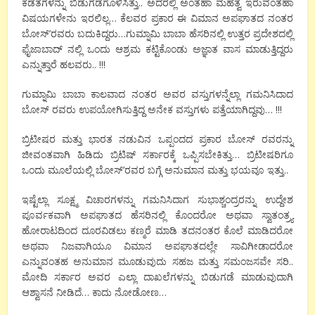
ಕಡತಗಳನ್ನು ಬಿಡುಗಡೆಗೊಳಿಸಿತ್ತು.. ಅದರಲ್ಲಿ ಅಂತಹಾ ಮಹತ್ವ ಇರುವಂತಹಾ
ವಿಷಯಗಳೇನು ಇರಲಿಲ್ಲ… ಕೆಲವರ ಪ್ರಕಾರ ಈ ವಿಮಾನ ಅಪಘಾತದ ನಂತರ
ಬೋಸ್’ರವರು ಬದುಕಿದ್ದರು…ಗುಮ್ನಾಮಿ ಬಾಬಾ ಹೆಸರಿನಲ್ಲಿ ಉತ್ತರ ಪ್ರದೇಶದಲ್ಲಿ
ಫೈಜಾಬಾದ್ ನಲ್ಲಿ ಒಂದು ಆಶ್ರಮ ಕಟ್ಟಿಕೊಂಡು ಅಜ್ಞಾತ ವಾಸ ಮಾಡುತ್ತಿದ್ದರು
ಎನ್ನುತ್ತಾರೆ ಹಲವರು.. !!!
ಗುಮ್ನಾಮಿ ಬಾಬಾ ಕಾಲವಾದ ನಂತರ ಅವರ ವಸ್ತುಗಳನ್ನೆಲ್ಲಾ ಗಮನಿಸಿದಾದ
ಬೋಸ್ ರವರು ಉಪಯೋಗಿಸುತ್ತಿದ್ದ ಅನೇಕ ವಸ್ತುಗಳು ಪತ್ತೆಯಾಗಿದ್ದವು… !!!
ಬ್ರಿಟೀಷರ ಮತ್ತು ಭಾರತ ನಡುವಿನ ಒಪ್ಪಂದದ ಪ್ರಕಾರ ಬೋಸ್ ರವರನ್ನು
ಜೀವಂತವಾಗಿ ಹಿಡಿದು ಬ್ರಿಟಿಷ್ ಸರ್ಕಾರಕ್ಕೆ ಒಪ್ಪಿಸಬೇಕಿತ್ತು… ಬ್ರಿಟೀಷರಿಗೂ
ಒಂದು ಮೂಲೆಯಲ್ಲಿ ಬೋಸ್’ರವರ ಬಗ್ಗೆ ಅನುಮಾನ ಮತ್ತು ಭಯವೂ ಇತ್ತು..
ಇಷ್ಟೆಲ್ಲಾ ಸೂಕ್ಷ್ಮ ವಿಚಾರಗಳನ್ನು ಗಮನಿಸಿದಾಗ ಸುಭಾಶ್ಚಂದ್ರರನ್ನು ಉದ್ದೇಶ
ಪೂರ್ವಕವಾಗಿ ಅಪಘಾತದ ಹೆಸರಿನಲ್ಲಿ ಕೊಂದರೋ ಅಥವಾ ಸ್ವಾತಂತ್ರ್ಯ
ಹೋರಾಟದಿಂದ ದೂರವಿಡಲು ಕಣ್ಮರೆ ಮಾಡಿ ತದನಂತರ ಕೊಲೆ ಮಾಡಿದರೋ
ಅಥವಾ ನಿಜವಾಗಿಯೂ ವಿಮಾನ ಅಪಘಾತದಲ್ಲೇ ಸಾವಿಗೀಡಾದರೋ
ಎನ್ನುವಂತಹ ಅನುಮಾನ ಮೂಡುವುದು ಸಹಜ ಮತ್ತು ಸಮಂಜಸವೇ ಸರಿ..
ಮೋದಿ ಸರ್ಕಾರ ಅವರ ಎಲ್ಲಾ ದಾಖಲೆಗಳನ್ನು ಬಿಡುಗಡೆ ಮಾಡುವುದಾಗಿ
ಆಶ್ವಾಸನೆ ನೀಡಿದೆ… ಕಾದು ನೋಡೋಣ…