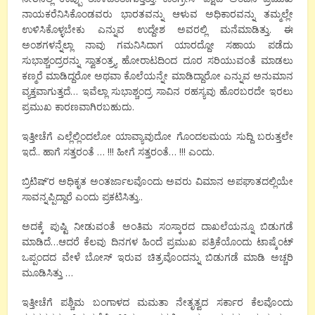
ನಾಯಕರೆನಿಸಿಕೊಂಡವರು ಭಾರತವನ್ನು ಆಳುವ ಅಧಿಕಾರವನ್ನು ತಮ್ಮಲ್ಲೇ
ಉಳಿಸಿಕೊಳ್ಳಬೇಕು ಎನ್ನುವ ಉದ್ದೇಶ ಅವರಲ್ಲಿ ಮನೆಮಾಡಿತ್ತು. ಈ
ಅಂಶಗಳನ್ನೆಲ್ಲಾ ನಾವು ಗಮನಿಸಿದಾಗ ಯಾರದ್ದೋ ಸಹಾಯ ಪಡೆದು
ಸುಭಾಶ್ಚಂದ್ರರನ್ನು ಸ್ವಾತಂತ್ರ್ಯ ಹೋರಾಟದಿಂದ ದೂರ ಸರಿಯುವಂತೆ ಮಾಡಲು
ಕಣ್ಮರೆ ಮಾಡಿದ್ದರೋ ಅಥವಾ ಕೊಲೆಯನ್ನೇ ಮಾಡಿದ್ದಾರೋ ಎನ್ನುವ ಅನುಮಾನ
ವ್ಯಕ್ತವಾಗುತ್ತದೆ… ಇವೆಲ್ಲಾ ಸುಭಾಶ್ಚಂದ್ರ ಸಾವಿನ ರಹಸ್ಯವು ಹೊರಬರದೇ ಇರಲು
ಪ್ರಮುಖ ಕಾರಣವಾಗಿರಬಹುದು.
ಇತ್ತೀಚೆಗೆ ಎಲ್ಲೆಲ್ಲಿಂದಲೋ ಯಾವ್ಯಾವುದೋ ಗೊಂದಲಮಯ ಸುದ್ದಿ ಬರುತ್ತಲೇ
ಇದೆ.. ಹಾಗೆ ಸತ್ತರಂತೆ … !!! ಹೀಗೆ ಸತ್ತರಂತೆ… !!! ಎಂದು.
ಬ್ರಿಟಿಷ್’ರ ಅಧಿಕೃತ ಅಂತರ್ಜಾಲವೊಂದು ಅವರು ವಿಮಾನ ಅಪಘಾತದಲ್ಲಿಯೇ
ಸಾವನ್ನಪ್ಪಿದ್ದಾರೆ ಎಂದು ಪ್ರಕಟಿಸಿತ್ತು..
ಅದಕ್ಕೆ ಪುಷ್ಟಿ ನೀಡುವಂತೆ ಅಂತಿಮ ಸಂಸ್ಕಾರದ ದಾಖಲೆಯನ್ನೂ ಬಿಡುಗಡೆ
ಮಾಡಿದೆ…ಆದರೆ ಕೆಲವು ದಿನಗಳ ಹಿಂದೆ ಪ್ರಮುಖ ಪತ್ರಿಕೆಯೊಂದು ಟಾಷ್ಕೆಂಟ್
ಒಪ್ಪಂದದ ವೇಳೆ ಬೋಸ್ ಇರುವ ಚಿತ್ರವೊಂದನ್ನು ಬಿಡುಗಡೆ ಮಾಡಿ ಅಚ್ಚರಿ
ಮೂಡಿಸಿತ್ತು …
ಇತ್ತೀಚೆಗೆ ಪಶ್ಚಿಮ ಬಂಗಾಳದ ಮಮತಾ ನೇತೃತ್ವದ ಸರ್ಕಾರ ಕೆಲವೊಂದು