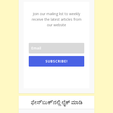
Join our mailing list to weekly
receive the latest articles from
our website
SUBSCRIBE!
One e-mail a week. We don't spam.
Don't forget to check the promotional
tab if you are using gmail.
ಫೇಸ್’ಬುಕ್’ನಲ್ಲಿ ಲೈಕ್ ಮಾಡಿ