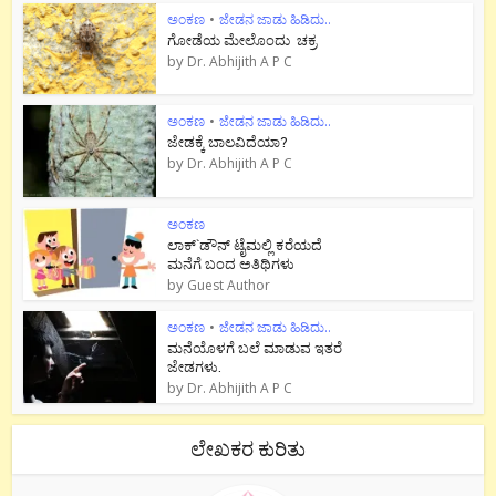
ಅಂಕಣ
•
ಜೇಡನ ಜಾಡು ಹಿಡಿದು..
ಗೋಡೆಯ ಮೇಲೊಂದು ಚಕ್ರ
by
Dr. Abhijith A P C
ಅಂಕಣ
•
ಜೇಡನ ಜಾಡು ಹಿಡಿದು..
ಜೇಡಕ್ಕೆ ಬಾಲವಿದೆಯಾ?
by
Dr. Abhijith A P C
ಅಂಕಣ
ಲಾಕ್`ಡೌನ್ ಟೈಮಲ್ಲಿ ಕರೆಯದೆ
ಮನೆಗೆ ಬಂದ ಅತಿಥಿಗಳು
by
Guest Author
ಅಂಕಣ
•
ಜೇಡನ ಜಾಡು ಹಿಡಿದು..
ಮನೆಯೊಳಗೆ ಬಲೆ ಮಾಡುವ ಇತರೆ
ಜೇಡಗಳು.
by
Dr. Abhijith A P C
ಲೇಖಕರ ಕುರಿತು