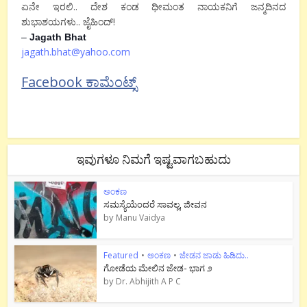
ಏನೇ ಇರಲಿ.. ದೇಶ ಕಂಡ ಧೀಮಂತ ನಾಯಕನಿಗೆ ಜನ್ಮದಿನದ
ಶುಭಾಶಯಗಳು.. ಜೈಹಿಂದ್!
–
Jagath Bhat
jagath.bhat@yahoo.com
Facebook ಕಾಮೆಂಟ್ಸ್
ಇವುಗಳೂ ನಿಮಗೆ ಇಷ್ಟವಾಗಬಹುದು
ಅಂಕಣ
ಸಮಸ್ಯೆಯೆಂದರೆ ಸಾವಲ್ಲ, ಜೀವನ
by
Manu Vaidya
Featured
•
ಅಂಕಣ
•
ಜೇಡನ ಜಾಡು ಹಿಡಿದು..
ಗೋಡೆಯ ಮೇಲಿನ ಜೇಡ- ಭಾಗ ೨
by
Dr. Abhijith A P C