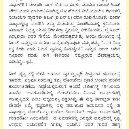
ಸುಭಾಶ್’ರಿಗೆ ‘ನೇತಾಜೀ’ ಎಂಬ ಬಿರುದೂ ಬಂತು. ಮೊದಲು ಅಜಾದ್ ಹಿಂದ್
ಪೌಜ್ ಎಂದು ನಾಮಾಂಕಿತವಾಗಿದ್ದ ಬೋಸ್’ರವರ ಸೇನೆ ಮುಂದಿನ ದಿನಗಳಲ್ಲಿ
ಇಂಡಿಯನ್ ನ್ಯಾಷನಲ್ ಆರ್ಮಿ (ಐ.ಎನ್.ಎ) ಯಾಗಿ ರೂಪುಗೊಂಡಿತು. ಪೂರ್ವ
ಏಷ್ಯಾದಲ್ಲೆಲ್ಲಾ ಸಂಚರಿಸಿ ತಮ್ಮ ಸೇನೆಯನ್ನು ಬಲಪಡಿಸುವಲ್ಲಿ ಶ್ರಮಿಸಿದರು.
ಹಲವಾರು ನಿವೃತ್ತ ಯುದ್ಧ ಕೈದಿಗಳೆಲ್ಲಾ ಸೈನ್ಯವನ್ನು ಸೇರಿಕೊಂಡರು. ‘ಜೈ ಹಿಂದ್’
ಎನ್ನುವುದು ಇವರ ಸೇನೆಯ ಘೋಷವಾಕ್ಯವಾಗಿತ್ತು. ಅಂದು ಘೋಷಿಸಿದ್ದ ‘ಜೈ
ಹಿಂದ್’ ಎನ್ನುವುದು ಈಗಲೂ ಚಾಲ್ತಿಯಲ್ಲಿರುವುದು ನಮ್ಮ ಹೆಮ್ಮೆ. “ನನಗೆ ನಿಮ್ಮ
ರಕ್ತ ಕೊಡಿ ನಾನು ನಿಮಗೆ ಸ್ವಾತಂತ್ಯ ಕೊಡುತ್ತೇನೆ.” ಎನ್ನುವ ಅಂದು ಆಡಿದ
ಸುಭಾಶರ ಮಾತು ಈಗ ಕೇಳಿದರೂ ನಮ್ಮಲ್ಲಿರುವ ದೇಶಭಕ್ತಿಯನ್ನು
ಬಡಿದೆಬ್ಬಿಸುತ್ತದೆ..
ಹೀಗೆ ಸೈನ್ಯ ಕಟ್ಟಿ ಬೆಳೆಸಿ ಭಾರತದ ಸ್ವಾತಂತ್ರ್ಯಕ್ಕಾಗಿ ತೀವ್ರವಾದ ಹೋರಾಟಕ್ಕೆ
ಇಳಿದರು. ಎಲ್ಲವೂ ಸರಿಯಿತ್ತು ತಮ್ಮ ಯೋಜನೆಯ ಪ್ರಕಾರ ಅಂತಿಮ ಹಂತದ
ಕಾರ್ಯಾಚರಣೆಯ ಸಿದ್ಧತೆಯಲ್ಲಿರುವಾಗ ಅಂದರೆ ,18ಆಗಸ್ಟ್ 1945ರಂದು
ಜಪಾನಿನ ಆಕಾಶವಾಣಿಯಲ್ಲಿ ಬೋಸ್’ರವರು ವಿಮಾನ ಅಪಘಾತದಲ್ಲಿ
ಸಾವಿನ್ನಪ್ಪಿದರು ಎಂಬ ಸುದ್ದಿಯನ್ನು ಬಿತ್ತರಿಸಿತ್ತು. ಈ ಸುದ್ದಿ ತಿಳಿದಾಕ್ಷಣ ಇಡೀ
ದೇಶವೇ ಒಮ್ಮೆ ಸ್ತಬ್ಧವಾಗಿತ್ತು. ಇಲ್ಲಿ ನಮಗಿರುವ ಅನುಮಾನ ಇಷ್ಟೆ ಈ
ಸುಭಾಶ್ಚಂದ್ರ ಬೋಸ್’ರನ್ನು ಯಾರೋ ಕೊಂದರೋ? ಅಥವಾ ಅಪಘಾತದಲ್ಲಿ
ಮಡಿದರೋ? ಎಂಬುವುದು… ಆ ವಿಮಾನವನ್ನು ಏರಿದ್ದರು ಅನ್ನುವುದಕ್ಕೆ ಸ್ಪಷ್ಟ
ಉತ್ತರವು ಇಂದಿನವರೆಗೆ ಸಿಗಲಿಲ್ಲ. ಇಂದಿಗೂ ಇವರ ಸಾವಿನ ರಹಸ್ಯ