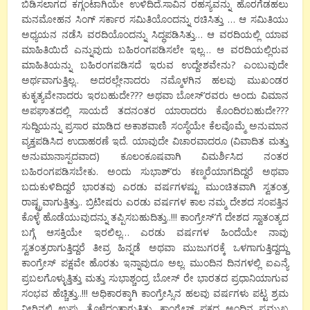
ಬಿಡಿಸಲಾಗದ ಕಗ್ಗಂಟಾಗಿಯೇ ಉಳಿದಿದೆ.ಸಾವಿನ ರಹಸ್ಯವನ್ನು ಹೊರಗೆಡಹಲು
ಮನಮೋಹನ ಸಿಂಗ್ ಸರ್ಕಾರ ಸಮಿತಿಯೊಂದನ್ನು ರಚಿಸಿತ್ತು … ಆ ಸಮಿತಿಯು
ಅಧ್ಯಯನ ನಡೆಸಿ ವರದಿಯೊಂದನ್ನು ಸಿದ್ಧಪಡಿಸಿತ್ತು… ಆ ವರದಿಯಲ್ಲಿ ಯಾವ
ಮಾಹಿತಿಯಿದೆ ಎನ್ನುವುದು ಬಹಿರಂಗಪಡಿಸಲೇ ಇಲ್ಲ… ಆ ವರದಿಯಲ್ಲಿರುವ
ಮಾಹಿತಿಯನ್ನು ಬಹಿರಂಗಪಡಿಸದೆ ಇರುವ ಉದ್ದೇಶವೇನು? ಎಂಬುವುದೇ
ಅರ್ಥವಾಗುತ್ತಿಲ್ಲ.. ಅದರಲ್ಲೇನಾದರು ನಮ್ಮೊಳಗಿನ ಹಲವು ಮುಖಂಡರ
ಕುಕೃತ್ಯವೇನಾದರು ಇರಬಹುದೇ??? ಅಥವಾ ಬೋಸ್’ರವರು ಅಂದು ವಿಮಾನ
ಅಪಘಾತದಲ್ಲಿ ಸಾಯದೆ ತದನಂತರ ಯಾರಾದರು ಕೊಂದಿರಬಹುದೇ???
ಸುದ್ದಿಯನ್ನು ಪ್ರಸಾರ ಮಾಡಿದ ಅಕಾಶವಾಣಿ ಸಂಸ್ಥೆಯೇ ಕೆಲವೊಮ್ಮೆ ಅನುಮಾನ
ವ್ಯಕ್ತಪಡಿಸಿದ ಉದಾಹರಣೆ ಇದೆ. ಯಾವುದೇ ವಿಚಾರವಾದರೂ (ವಿವಾದಿತ ಮತ್ತು
ಅನುಮಾನಾಸ್ಪದವಾದ) ಕೂಲಂಕೂಷವಾಗಿ ವಿಮರ್ಶಿಸಿದ ನಂತರ
ಬಹಿರಂಗಪಡಿಸಬೇಕು. ಅಂದು ಸುಭಾಶ್’ರು ಕಣ್ಮರೆಯಾಗದಿದ್ದರೆ ಅಥವಾ
ಬದುಕುಳಿದಿದ್ದರೆ ಭಾರತವು ಎರಡು ವರ್ಷಗಳಷ್ಟು ಮುಂಚಿತವಾಗಿ ಸ್ವತಂತ್ರ
ರಾಷ್ಟ್ರವಾಗುತ್ತಿತ್ತು.. ಬ್ರಿಟೀಷರು ಎರಡು ವರ್ಷಗಳ ಕಾಲ ನಮ್ಮ ದೇಶದ ಸಂಪತ್ತಿನ
ಕೊಳ್ಳೆ ಹೊಡೆಯುವುದನ್ನು ತಪ್ಪಿಸಬಹುದಿತ್ತು..!!! ಕಾಂಗ್ರೇಸ್’ಗೆ ದೇಶದ ಸ್ವಾತಂತ್ಯದ
ಬಗ್ಗೆ ಆಸಕ್ತಿಯೇ ಇರಲಿಲ್ಲ… ಎರಡು ವರ್ಷಗಳ ಹಿಂದೆಯೇ ನಾವು
ಸ್ವತಂತ್ರರಾಗುತ್ತಿದ್ದರೆ ತೀವ್ರ ಹಿನ್ನಡೆ ಅಥವಾ ಮುಜುಗರಕ್ಕೆ ಒಳಗಾಗುತ್ತಿದ್ದದ್ದು
ಕಾಂಗ್ರೇಸ್ ಪಕ್ಷವೇ ಹೊರತು ಇನ್ನಾವುದೂ ಅಲ್ಲ. ಮುಂದಿನ ದಿನಗಳಲ್ಲಿ ಐಎನ್ಯೆ
ಪ್ರಬಲಗೊಳ್ಳುತ್ತಿತ್ತು ಮತ್ತು ಸುಭಾಶ್ಚಂದ್ರ ಬೋಸ್ ರೇ ಭಾರತದ ಪ್ರಧಾನಿಯಾಗುವ
ಸಂಭವ ಹೆಚ್ಚಿತ್ತು..!!! ಅಧಿಕಾರಕ್ಕಾಗಿ ಕಾಂಗ್ರೇಸ್ಸಿನ ಹಲವು ವರ್ಷಗಳು ಪಟ್ಟ ಶ್ರಮ
ನೀರಿನಲ್ಲಿ ಉಪ್ಪು ತೊಳೆದಂತಾಗುತ್ತಿತ್ತು. ಕಾಂಗ್ರೇಸ್ ಪಕ್ಷದ ಅಂದಿನ ಪ್ರಮುಖ