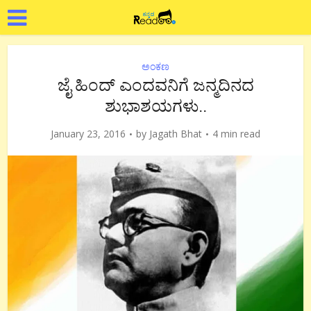
ಅಂಕಣ
ಜೈ ಹಿಂದ್ ಎಂದವನಿಗೆ ಜನ್ಮದಿನದ
ಶುಭಾಶಯಗಳು..
January 23, 2016
by
Jagath Bhat
4 min read