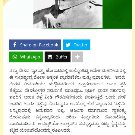
Share on Facebook
Twitter
WhatsApp
Buffer
ನಮ್ಮ ದೇಶದ ಸ್ವಾತಂತ್ರ್ಯ ಹೋರಾಟದಲ್ಲಿ ಪಾಲ್ಗೊಂಡಿದ್ದ ಅನೇಕ ಮಹನೀಯರಲ್ಲಿ
ಈ ಸುಭಾಶ್ಚಂದ್ರ ಬೋಸ್ ಅತ್ಯಂತ ಪ್ರಾಮಾಣಿಕರು ಮತ್ತು ಪ್ರಭಾವಿಗಳು… ಇವರು
ದೇಶದ ಸೇವೆಗಾಗಿಯೇ ಹುಟ್ಟಿದವರೆಂದರೆ ತಪ್ಪಾಗಲಾರದು.!!! ಅವರ ಪ್ರತಿ
ಹೆಜ್ಜೆಯು ದೇಶಕ್ಕೋಸ್ಕರ ಸಮರ್ಪಣೆ ಮಾಡಿದ್ದರು.. ಇದೀಗ ಭಾರತ ಸರ್ಕಾರವು
ಇವರಿಗೆ ‘ಭಾರತ ರತ್ನ’ ನೀಡಿ ಗೌರವಿಸಬೇಕೆಂದು ಚಿಂತಿಸುತ್ತಿದೆ. ಒಂದು ವೇಳೆ
ಅವರಿಗೆ ‘ಭಾರತ ರತ್ನ’ವು ದೊರಕದ್ದರೂ ಅವರೊಬ್ಬ ಬೆಲೆ ಕಟ್ಟಲಾಗದ ‘ರತ್ನ’ವೇ
ಎನ್ನುವುದರಲ್ಲಿ ಅನುಮಾನ ಇಲ್ಲ.. ಅಹಿಂಸಾ ಮಾರ್ಗದಿಂದ ಸ್ವಾತಂತ್ರ್ಯ
ದೊರಕುವುದು ಕಷ್ಟಸಾಧ್ಯವೆಂದು ಅರಿತು ತೀವ್ರಗತಿಯ ಹೋರಾಟದತ್ತ
ಮುಖಮಾಡಿದರು. ಅದಕ್ಕಾಗಿಯೇ ಕಾಂಗ್ರೆಸ್’ನ ಸದಸ್ಯತ್ವವನ್ನು ಬಿಟ್ಟು ಸೈನ್ಯವನ್ನು
ಕಟ್ಟವ ಯೋಜನೆಯೊಂದನ್ನು ರೂಪಿಸಿದರು..