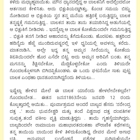
ಕಳೆದು ಮಧ್ಯಾಹ್ನವಾಯಿತು. ಮೌನ ಧ್ಯಾನದಲ್ಲಿದ್ದ ಆ ಬಾಲಕನಿಗೆ ಅದೆಲ್ಲಿಂದಲೋ
ಆರ್ತನಾದ ಕೇಳಿಸಿತು. ಅದು ಭಿಕ್ಷುಕಿಯದ್ದಾಗಿತ್ತು.. ಕೊಂಚ ಸಮಯ ಬಿಟ್ಟು
ನೋಡಿದಾದ ಆ ಭಿಕ್ಷುಕಿಯ ಸ್ವರ ತನ್ನ ಮನೆಯ ಹತ್ತಿರಕ್ಕೆ ಬರುತ್ತಿದ್ದನ್ನು ಬಾಲಕ
ತನ್ನಷ್ಟಕ್ಕೆ ಗಮನಿಸುತ್ತಿದ್ದ… ಬಾಲಕನ ತಾಯಿ ತಾನು ತಯಾರಿಸಿದ್ದ ಅಡುಗೆಯಲ್ಲಿ
ಆ ಭಿಕ್ಷುಕಿಗೆ ನೀಡಿದಳು .. ಇದನ್ನೆಲ್ಲಾ ಆ ಬಾಲಕ ಕೋಣೆಯಿಂದಲೇ ಗಮನಿಸುತ್ತಿದ್ದ
.. ಭಿಕ್ಷುಕಿ ತನಗೆ ನೀಡಿದ ಆಹಾರವನ್ನು ತೆಗೆದುಕೊಂಡು. ಹೊರಟಳು. ಹತ್ತರಿಂದ
ಹದಿನೈದು ಹೆಜ್ಜೆ ಮುಂದಿದುವಷ್ಟರಲ್ಲಿ ಇಳಿ ಧ್ವನಿಯಲ್ಲಿ ಅವಳನ್ನು ಕರೆದು..
ಮಾತನಾಡಿಸಿ.. ಅಲ್ಲೇ ಇದ್ದ ತನ್ನ ಅಮ್ಮನ ಸೀರೆಯನ್ನು ಕೋಣೆಯ
ಕಿಟಕಿಯಿಂದಲೇ ಹೊರ ಎಸೆದೇ ಬಿಟ್ಟ. ಅದು ಅಮ್ಮನ ಅರಿವಿಗೆ ಬಂತು. ತನ್ನ
ಮಗನನ್ನು ಶಿಕ್ಷಿಸಬೇಕೋ, ಮೆಚ್ಚಿಕೊಳ್ಳಬೇಕೋ ಎಂದು ತಿಳಿಯದೇ
ಗೊಂದಲಕ್ಕೊಳಗಾಗಿ ಬಿಗಿದಪ್ಪಿಕೊಂಡಳು. ಈ ಒಂದು ಘಟನೆಯೇ ಸಾಕು ಪುಟ್ಟ
ಬಾಲಕ ಎಂಥಹಾ ಧಾನಶೂರನಾಗಿದ್ದನೆಂದು ತಿಳಿಯಲು…
ಇಷ್ಟೆಲ್ಲಾ ಹೇಳಿದ ಮೇಲೆ ಈ ಬಾಲಕ ಯಾರೆಂದು ಹೇಳಲೇಬೇಕಲ್ಲವೇ?
ಗೊಂದಲಬೇಡ… ಈತನ ಜನನ1863ನೇಯ ಜನವರಿ 12 ರಂದು
ಕೊಲ್ಕತ್ತಾದಲ್ಲಿ ಆಯಿತು… ಪೂರ್ವಾಶ್ರಮದ ಅಂದರೆ ಬಾಲ್ಯದ ಹೆಸರು ‘ನರೇಂದ್ರ
ದತ್ತ ..’ ತಾಯಿ ಭುವನೇಶ್ವರಿ ಮತ್ತು ತಂದೆ ವಿಶ್ವನಾಥ ದತ್ತ ದಂಪತಿಗಳ
ಸುಪುತ್ರ..ತಂದೆ ವಕೀಲ ವೃತ್ತಿ ಮಾಡುತ್ತಿದ್ದರು . ತಾಯಿ ಗೃಹಸ್ಥೆಯಾಗಿದ್ದರು.
ಬಾಲ್ಯದಿಂದಲೇ ರಾಮಾಯಣ ಮಹಾಭಾರತದಂತಹಾ ಪೌರಾಣಿಕ ಕಥೆಗಳನ್ನು
ತನ್ನ ತಾಯಿಯ ಬಾಯಿಂದ ಕೇಳಿ ತಿಳಿದುಕೊಂಡಿದ್ದ. ದೇವರ ಮೇಲೆ ಅಗಾಧ
ಭಕ್ತಿ.. ಅನುಮಾನ ಬಂದೊಡನೆ ಪ್ರಶ್ನೆಗಳ ಸುರಿಮಳೆಯನ್ನೇ