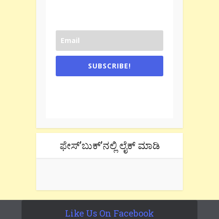
SUBSCRIBE!
One e-mail a week. We don't spam.
Don't forget to check the promotional
tab if you are using gmail.
ಫೇಸ್’ಬುಕ್’ನಲ್ಲಿ ಲೈಕ್ ಮಾಡಿ
Like Us On Facebook