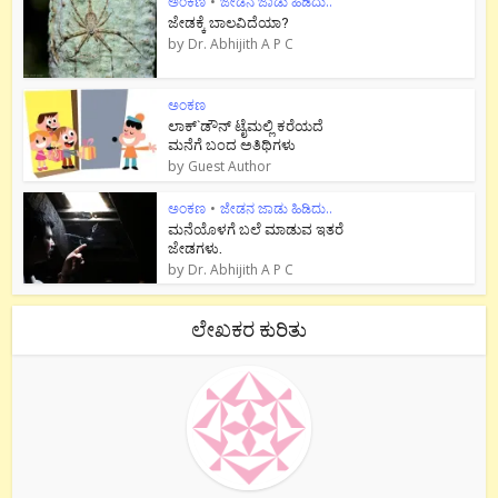
ಅಂಕಣ
•
ಜೇಡನ ಜಾಡು ಹಿಡಿದು..
ಜೇಡಕ್ಕೆ ಬಾಲವಿದೆಯಾ?
by
Dr. Abhijith A P C
ಅಂಕಣ
ಲಾಕ್`ಡೌನ್ ಟೈಮಲ್ಲಿ ಕರೆಯದೆ
ಮನೆಗೆ ಬಂದ ಅತಿಥಿಗಳು
by
Guest Author
ಅಂಕಣ
•
ಜೇಡನ ಜಾಡು ಹಿಡಿದು..
ಮನೆಯೊಳಗೆ ಬಲೆ ಮಾಡುವ ಇತರೆ
ಜೇಡಗಳು.
by
Dr. Abhijith A P C
ಲೇಖಕರ ಕುರಿತು