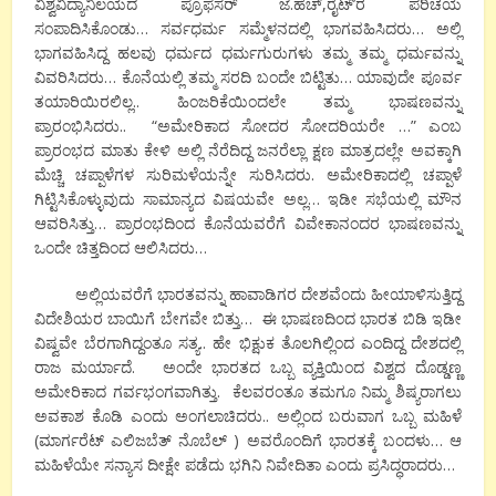
ವಿಶ್ವವಿದ್ಯಾನಿಲಯದ ಪ್ರೊಫೆಸರ್ ಜೆ.ಹೆಚ್,ರೈಟ್’ರ ಪರಿಚಯ
ಸಂಪಾದಿಸಿಕೊಂಡು… ಸರ್ವಧರ್ಮ ಸಮ್ಮೆಳನದಲ್ಲಿ ಭಾಗವಹಿಸಿದರು… ಅಲ್ಲಿ
ಭಾಗವಹಿಸಿದ್ದ ಹಲವು ಧರ್ಮದ ಧರ್ಮಗುರುಗಳು ತಮ್ಮ ತಮ್ಮ ಧರ್ಮವನ್ನು
ವಿವರಿಸಿದರು… ಕೊನೆಯಲ್ಲಿ ತಮ್ಮ ಸರದಿ ಬಂದೇ ಬಿಟ್ಟಿತು… ಯಾವುದೇ ಪೂರ್ವ
ತಯಾರಿಯಿರಲಿಲ್ಲ.. ಹಿಂಜರಿಕೆಯಿಂದಲೇ ತಮ್ಮ ಭಾಷಣವನ್ನು
ಪ್ರಾರಂಭಿಸಿದರು.. “ಅಮೇರಿಕಾದ ಸೋದರ ಸೋದರಿಯರೇ …” ಎಂಬ
ಪ್ರಾರಂಭದ ಮಾತು ಕೇಳಿ ಅಲ್ಲಿ ನೆರೆದಿದ್ದ ಜನರೆಲ್ಲಾ ಕ್ಷಣ ಮಾತ್ರದಲ್ಲೇ ಅವಕ್ಕಾಗಿ
ಮೆಚ್ಚಿ ಚಪ್ಪಾಳೆಗಳ ಸುರಿಮಳೆಯನ್ನೇ ಸುರಿಸಿದರು. ಅಮೇರಿಕಾದಲ್ಲಿ ಚಪ್ಪಾಳೆ
ಗಿಟ್ಟಿಸಿಕೊಳ್ಳುವುದು ಸಾಮಾನ್ಯದ ವಿಷಯವೇ ಅಲ್ಲ… ಇಡೀ ಸಭೆಯಲ್ಲಿ ಮೌನ
ಆವರಿಸಿತ್ತು… ಪ್ರಾರಂಭದಿಂದ ಕೊನೆಯವರೆಗೆ ವಿವೇಕಾನಂದರ ಭಾಷಣವನ್ನು
ಒಂದೇ ಚಿತ್ತದಿಂದ ಆಲಿಸಿದರು…
ಅಲ್ಲಿಯವರೆಗೆ ಭಾರತವನ್ನು ಹಾವಾಡಿಗರ ದೇಶವೆಂದು ಹೀಯಾಳಿಸುತ್ತಿದ್ದ
ವಿದೇಶಿಯರ ಬಾಯಿಗೆ ಬೇಗವೇ ಬಿತ್ತು… ಈ ಭಾಷಣದಿಂದ ಭಾರತ ಬಿಡಿ ಇಡೀ
ವಿಷ್ವವೇ ಬೆರಗಾಗಿದ್ದಂತೂ ಸತ್ಯ.. ಹೇ ಭಿಕ್ಷುಕ ತೊಲಗಿಲ್ಲಿಂದ ಎಂದಿದ್ದ ದೇಶದಲ್ಲಿ
ರಾಜ ಮರ್ಯಾದೆ. ಅಂದೇ ಭಾರತದ ಒಬ್ಬ ವ್ಯಕ್ತಿಯಿಂದ ವಿಶ್ವದ ದೊಡ್ಡಣ್ಣ
ಅಮೇರಿಕಾದ ಗರ್ವಭಂಗವಾಗಿತ್ತು. ಕೆಲವರಂತೂ ತಮಗೂ ನಿಮ್ಮ ಶಿಷ್ಯರಾಗಲು
ಅವಕಾಶ ಕೊಡಿ ಎಂದು ಅಂಗಲಾಚಿದರು.. ಅಲ್ಲಿಂದ ಬರುವಾಗ ಒಬ್ಬ ಮಹಿಳೆ
(ಮಾರ್ಗರೆಟ್ ಎಲಿಜಬೆತ್ ನೊಬೆಲ್ ) ಅವರೊಂದಿಗೆ ಭಾರತಕ್ಕೆ ಬಂದಳು… ಆ
ಮಹಿಳೆಯೇ ಸನ್ಯಾಸ ದೀಕ್ಷೇ ಪಡೆದು ಭಗಿನಿ ನಿವೇದಿತಾ ಎಂದು ಪ್ರಸಿದ್ಧರಾದರು…