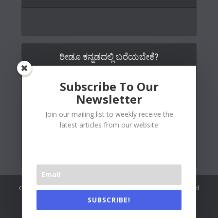
ರೀಡೂ ಕನ್ನಡದಲ್ಲಿ ಬರೆಯಬೇಕೆ?
Subscribe To Our
Newsletter
Join our mailing list to weekly receive the
latest articles from our website
Copywrite© 2026 Readoo Media Private Limited. Created and
maintained by
The Web People
.
SUBSCRIBE!
Readoo India (Main)
About Us
Contact Us
Authors