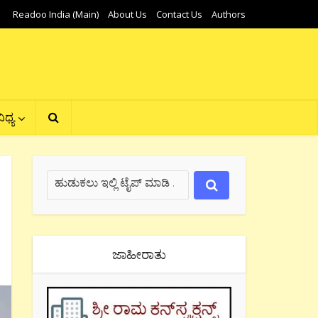
Readoo India (Main)
About Us
Contact Us
Authors
ಿಧ್ಯ
ಜಾಹೀರಾತು