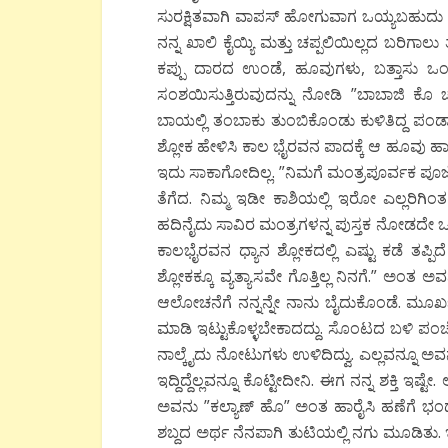
ಸುರಕ್ಷಿತವಾಗಿ ವಾಪಸ್ ಹೋಗುವಾಗ ಒಯ್ಯಬಹುದು ಅಂ
ನನ್ನ ಖಾಲಿ ಕೈಯ್ಯಿ ಮತ್ತು ಚಪ್ಪಲಿಯಿಲ್ಲದ ಬರಿ
ಕಪ್ಪು ದಾರದ ಉಂಡೆ, ಹೂವುಗಳು, ಬತ್ತಾಸು ಒ
ಸಂಶಯಿಸುತ್ತಿರುವುದನ್ನು ನೋಡಿ ”ಬಾಬಾಜಿ ಕೊ
ಬಾಯಲ್ಲಿ ತಂಬಾಕು ತುಂಬಿಕೊಂಡು ಕುಳಿತಿದ್ದ ಪಂಡಾ
ಶ್ಲೋಕ ಹೇಳಿಸಿ ಕಾಲ ಭೈರವನ ಪಾದಕ್ಕೆ ಆ ಹೂವು ಹಾಕ
ಇದು ಸಾಕಾಗೋದಿಲ್ಲ. ”ನಿಮಗೆ ಮಂತ್ರಪೂರ್ವಕ ಪೂಜೆ 
ತೆಗೆದ. ನಿಮ್ಮ ಇಡೀ ಕಾಶಿಯಲ್ಲಿ ಇರೋ ಎಲ್ಲರಿಗಿಂ
ಹದಿನೈದು ಸಾವಿರ ಮಂತ್ರಗಳನ್ನ ಪುಸ್ತಕ ನೋಡದೇ ಒಂದೂ
ಕಾಲಭೈರವನ ಧ್ಯಾನ ಶ್ಲೋಕದಲ್ಲಿ ಎಷ್ಟು ಕಡೆ ತಪ್ಪಿದ
ಶ್ಲೋಕಕ್ಕೂ ವ್ಯತ್ಯಾಸವೇ ಗೊತ್ತಿಲ್ಲ ನಿನಗೆ.” ಅಂ
ಆಲೋಚನೆಗೆ ನನ್ನನ್ನೇ ನಾನು ಬೈದುಕೊಂಡೆ. ಮೂರ್ಖ
ಮಾಡಿ ಇಟ್ಟುಕೊಳ್ಳಬೇಕಾದದ್ದು. ಸೊಂಟದ ಬಳಿ ಪಂಚೆಯ
ನಾಲ್ಕೈದು ನೋಟುಗಳು ಉಳಿದಿದ್ವು. ಎಲ್ಲವನ್ನೂ ಅವನ
ಇದ್ದಿದ್ದೆಲ್ಲವನ್ನೂ ಕೊಟ್ಟೀದೀನಿ. ಈಗ ನನ್ನ ಶಕ್ತಿ 
ಅವನು ”ಕಲ್ಯಾಣ್ ಹೊ” ಅಂತ ಹಾರೈಸಿ ಹಣೆಗೆ ಭಂಡಾರ 
ಶಬ್ದದ ಅರ್ಥ ನೆನಪಾಗಿ ತುಟಿಯಲ್ಲಿ ನಗು ಮೂಡಿತು. ಇ