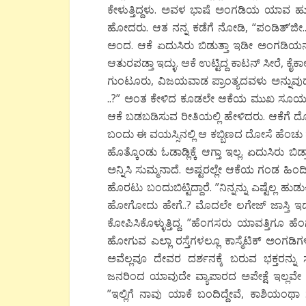
ಕೇಳುತ್ತಿದ್ದಳು. ಅವಳ ಭಾಷೆ ಅಂಗಡಿಯ ಯಾವ ಹ
ಹೋದರು. ಆತ ನನ್ನ ಕಡೆಗೆ ನೋಡಿ, “ಪಂಡಿತ್’ಜೀ
ಅಂದ. ಆಕೆ ಏದುಸಿರು ಬಿಡುತ್ತಾ ಇಡೀ ಅಂಗಡಿಯನ್
ಆತುರಪಡ್ತಾ ಇದ್ಳು. ಆಕೆ ಉಟ್ಟಿದ್ದ ಕಾಟನ್ ಸೀರೆ, ಕೈಕ
ಗುಂಟೂರು, ವಿಜಯವಾಡ ಪ್ರಾಂತ್ಯದವಳು ಅನ್ನುವ
..?” ಅಂತ ಕೇಳಿದ ಕೂಡಲೇ ಆಕೆಯ ಮುಖ ಸೂರ್ಯ
ಆಕೆ ಬಡಬಡಿಸುವ ರೀತಿಯಲ್ಲಿ ಹೇಳಿದರು. ಆಕೆಗೆ ದ
ಬಂದು ಈ ವಯಸ್ಸಿನಲ್ಲಿ ಆ ಕಬ್ಬಿಣದ ದೋಸೆ ಹೆಂಚು 
ಹೊತ್ಕೊಂಡು ಓಡಾಡ್ಲಿಕ್ಕೆ ಆಗ್ತಾ ಇಲ್ಲ. ಏದುಸಿರು
ಅನ್ನಿಸಿ ಸುಮ್ಮನಾದೆ. ಅಷ್ಟರಲ್ಲೇ ಆಕೆಯ ಗಂಡ ಹಿಂ
ಹೊರಟು ಬಂದುಬಿಟ್ಟಿದ್ದಾರೆ. ”ನಿನ್ನನ್ನು ಎಷ್ಟೆಲ್ಲ
ಹೋಗೋದು ಹೇಗೆ..? ಮೊದಲೇ ಲಗೇಜ್ ಜಾಸ್ತಿ ಇದೆ.
ಕೋಪಿಸಿಕೊಳ್ಳುತ್ತಿದ್ದ. ”ಹೆಂಗಸರು ಯಾವತ್ತಿಗೂ
ಹೋಗುವ ಎಲ್ಲಾ ರಸ್ತೆಗಳಲ್ಲೂ ಕಾಸ್ಮೆಟಿಕ್ ಅಂಗಡಿಗ
ಅವೆಲ್ಲವೂ ದೇವರ ದರ್ಶನಕ್ಕೆ ಬರುವ ಭಕ್ತರನ್ನ
ಜನರಿಂದ ಯಾವುದೇ ವ್ಯಾಪಾರದ ಅಪೇಕ್ಷೆ ಇಲ್ಲವೇ ಇಲ
”ಇಲ್ಲಿಗೆ ನಾವು ಯಾಕೆ ಬಂದಿದ್ದೇವೆ, ಕಾಶಿಯಂಥ