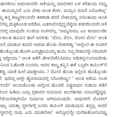
ುಡುಗರಿಗೂ ಅರ್ಥವಾಗದೇ ಆಕೆಯನ್ನು ಮಾಲೀಕನ ಬಳಿ ಕರೆತಂದು ಬಿಟ್ಟು
.. ಈಯಮ್ಮನಿಗೆ ಏನು ಬೇಕು ಅಂತ ಕೇಳೀ, ಮದ್ರಾಸಿ ನಮಗೆ ಬರೋದಿಲ್ಲ”
ನು ತನ್ನ ಕಣ್ಣುಗಳಿಂದಲೇ ತಡಕಾಡಿ ತನಗೆ ಬೇಕಾದದ್ದು ಸಿಗಬಹುದಾ ಅಂತ
ಾಲಿಗೆಲ್ಲ ಮೆತ್ತಿಕೊಂಡ ಅರಿಶಿಣ, ಎಡಗಾಲಿನಲ್ಲಿದ್ದ ಬೆಳ್ಳಿಯ ಕಡಗದಿಂದಲೇ ಆಕೆ
ುದರಲ್ಲಿ ಯಾವುದೇ ಸಂಶಯ ಉಳೀಲಿಲ್ಲ. “ಅಮ್ಮಗಾರೂ, ಏಂ ಕಾವಾಲಂಡೀ
ಕಾಂತಿ ಹೂವಿನ ಹಾಗೆ ಅರಳಿತು. “ಪೆನಂ, ಪೆನಂ, ದೋಸ ಪೆನಂ” ಅಂತ
ೋಸೆ ಮಾಡುವ ಕಾವಲಿ ಅಥವಾ ಹೆಂಚು ಬೇಕಾಗಿತ್ತು. ”ಅಲ್ಲಿಂದ ಈ ಊರಿಗೆ
ಹೊತ್ಕೊಂಡು ಹೋಗಿ ಏನ್ಮಾಡ್ತೀಯಮ್ಮಾ ತಾಯಿ. ನಿನ್ನ ದೇಹವನ್ನೇ ಸರಿಯಾಗಿ
 ಬಿಡ್ತಾ ಇದ್ದೀಯಾ..” ಅಂತ ಆಕೆಗೆ ಹೇಳಬೇಕೆನಿಸಿದರೂ ಅಧಿಕಪ್ರಸಂಗವಾದೀತು
ದಿನಿಂದ ಓಡೋಡಿ ಬಂದರು. ಅವರ ಕಣ್ಣು ತಪ್ಪಿಸಿ ಈಕೆ ಒಬ್ಬಳೇ ಶಾಪಿಂಗ್’ಗೆ
 ಹುಡುಕಿದ್ವಿ. ಯಾಕೆ ಹೀಗೆ ಮಾಡ್ತೀಯಾ…? ದೋಸೆ ಹೆಂಚು ಇಲ್ಲಿಂದ ಹೊತ್ಕೊಂಡು
 ಇದೆಲ್ಲಾ ಅಲ್ಲೇ ಹೈದರಾಬಾದಲ್ಲಿ ಸಿಗೋದಿಲ್ವಾ.? ” ಅಂತ ಆಕೆಯ ಗಂಡ
 ಹೆಂಗಸರೇ” ಅಂದುಕೊಂಡು ಅಲ್ಲಿಂದ ಹೊರಟೆ. ವಿಶ್ವನಾಥನ ಗುಡಿಯ ಕಡೆಗೆ
ಳಿಂದ ಹಿಡಿದು ಎಲ್ಲಾ ಪ್ರಕಾರದ ಸಾವಿರಾರು ಅಂಗಡಿಗಳು ಸಾಲುಗಟ್ಟಿದ್ದವು.
ು ಸೆಳೆಯಲಿಕ್ಕಾಗಿಯೇ ನಿರ್ಮಾಣ ಆಗಿರುವಂಥವೇ.. ಅವುಗಳಿಗೆ ಲೋಕಲ್
್ಲ. ಯಾತ್ರಾ ಸ್ಥಳಗಳಲ್ಲಿ ಜನರು ಶಾಪಿಂಗ್ ಮಾಡುವುದು ತಪ್ಪಲ್ಲ. ಆದರೆ
ಾ ಸ್ಥಳದಲ್ಲಿ ನಾವು ಏನು ಮಾಡಬೇಕು” ಅನ್ನೋದನ್ನೇ ಮರೆತುಹೋಗುವಷ್ಟು