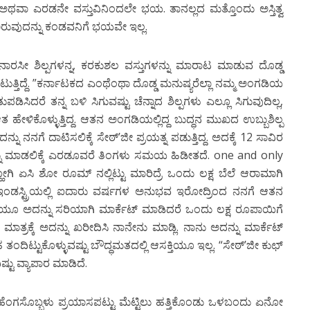
 ಅಥವಾ ಎರಡನೇ ವಸ್ತುವಿನಿಂದಲೇ ಭಯ. ತಾನಲ್ಲದ ಮತ್ತೊಂದು ಅಸ್ತಿತ್ವ
ಿರುವುದನ್ನು ಕಂಡವನಿಗೆ ಭಯವೇ ಇಲ್ಲ.
ನಾರಸೀ ಶಿಲ್ಪಗಳನ್ನ, ಕರಕುಶಲ ವಸ್ತುಗಳನ್ನು ಮಾರಾಟ ಮಾಡುವ ದೊಡ್ಡ
್ತಿದ್ದೆ. ”ಕರ್ನಾಟಕದ ಎಂಥೆಂಥಾ ದೊಡ್ಡ ಮನುಷ್ಯರೆಲ್ಲಾ ನಮ್ಮ ಅಂಗಡಿಯ
ಸಿದರೆ ತನ್ನ ಬಳಿ ಸಿಗುವಷ್ಟು ಚೆನ್ನಾದ ಶಿಲ್ಪಗಳು ಎಲ್ಲೂ ಸಿಗುವುದಿಲ್ಲ,
 ಆತ ಹೇಳಿಕೊಳ್ಳುತ್ತಿದ್ದ. ಆತನ ಅಂಗಡಿಯಲ್ಲಿದ್ದ ಬುದ್ಧನ ಮುಖದ ಉಬ್ಬುಶಿಲ್ಪ
ನು ನನಗೆ ದಾಟಿಸಲಿಕ್ಕೆ ಸೇಠ್’ಜೀ ಪ್ರಯತ್ನ ಪಡುತ್ತಿದ್ದ. ಅದಕ್ಕೆ 12 ಸಾವಿರ
ಇದನ್ನು ಮಾಡಲಿಕ್ಕೆ ಎರಡೂವರೆ ತಿಂಗಳು ಸಮಯ ಹಿಡೀತದೆ. one and only
್ಹೋಗಿ ಏಸಿ ಶೋ ರೂಮ್ ನಲ್ಲಿಟ್ಟು ಮಾರಿದ್ರೆ ಒಂದು ಲಕ್ಷ ಬೆಲೆ ಆರಾಮಾಗಿ
್ ಇಂಡಸ್ಟ್ರಿಯಲ್ಲಿ ಐದಾರು ವರ್ಷಗಳ ಅನುಭವ ಇರೋದ್ರಿಂದ ನನಗೆ ಆತನ
ಗಿಯೂ ಅದನ್ನು ಸರಿಯಾಗಿ ಮಾರ್ಕೆಟ್ ಮಾಡಿದರೆ ಒಂದು ಲಕ್ಷ ರೂಪಾಯಿಗೆ
ಮಾತ್ರಕ್ಕೆ ಅದನ್ನು ಖರೀದಿಸಿ ನಾನೇನು ಮಾಡ್ಲಿ. ನಾನು ಅದನ್ನು ಮಾರ್ಕೆಟ್
 ತಂದಿಟ್ಟುಕೊಳ್ಳುವಷ್ಟು ಬೌದ್ಧಮತದಲ್ಲಿ ಆಸಕ್ತಿಯೂ ಇಲ್ಲ. “ಸೇಠ್’ಜೀ ಕುಛ್
ಟು ವ್ಯಾಪಾರ ಮಾಡಿದೆ.
ಿ ಹೆಂಗಸೊಬ್ಬಳು ಪ್ರಯಾಸಪಟ್ಟು ಮೆಟ್ಟಿಲು ಹತ್ತಿಕೊಂಡು ಒಳಬಂದು ಏನೋ