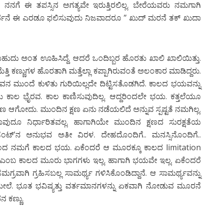
 ನನಗೆ ಈ ತಪಸ್ಸಿನ ಅಗತ್ಯವೇ ಇರುತ್ತಿರಲಿಲ್ಲ. ಬೇರೆಯವರು ನಮಗಾಗಿ
್ರಾರ್ಥನೆ ಈ ಎರಡೂ ಫಲಿಸುವುದು ನಿಜವಾದರೂ ” ಖುದ್ ಮರನೆ ತಕ್ ಖುದಾ
ದು ಅಂತ ಊಹಿಸಿದ್ದೆ. ಆದರೆ ಒಂದಿಬ್ಬರ ಹೊರತು ಖಾಲಿ ಖಾಲಿಯಿತ್ತು.
ಮೆತ್ತಿ ಕಣ್ಣುಗಳ ಹೊರತಾಗಿ ಮತ್ತೆಲ್ಲಾ ಕಪ್ಪಾಗಿರುವಂತೆ ಅಲಂಕಾರ ಮಾಡಿದ್ದರು.
ರವನ ಮುಂದೆ ಕುಳಿತು ಗುರಿಯಿಲ್ಲದೇ ದಿಟ್ಟಿಸತೊಡಗಿದೆ. ಕಾಲದ ಭಯವನ್ನು
ಾಲ ಭೈರವ. ಕಾಲ ಕಾಣಿಸುವುದಿಲ್ಲ. ಆದ್ದರಿಂದಲೇ ಭಯ. ಕತ್ತಲೆಯೂ
್ಮಾಣ ಆಗೋದು. ಮುಂದಿನ ಕ್ಷಣ ಏನು ನಡೆಯಲಿದೆ ಅನ್ನುವ ಸ್ಪಷ್ಟತೆ ನಮಗಿಲ್ಲ.
ಯಾವುದೂ ನಿರ್ಧಾರಿತವಲ್ಲ. ಹಾಗಾಗಿಯೇ ಮುಂದಿನ ಕ್ಷಣದ ಸುರಕ್ಷತೆಯ
ಪ್ರೆಸೆಂಟ್’ನ ಅನುಭವ ಅತೀ ವಿರಳ. ದೇಹದೊಂದಿಗೆ.. ಮನಸ್ಸಿನೊಂದಿಗೆ..
ದರಿಂದ ನಮಗೆ ಕಾಲದ ಭಯ. ಏಕೆಂದರೆ ಆ ಮೂರಕ್ಕೂ ಕಾಲದ limitation
ಾನ ಎಂಬ ಕಾಲದ ಮೂರು ಭಾಗಗಳು ಇಲ್ಲ. ಹಾಗಾಗಿ ಭಯವೇ ಇಲ್ಲ. ಏಕೆಂದರೆ
್ರವಾಗಿ ಗ್ರಹಿಸಬಲ್ಲ ಸಾಮರ್ಥ್ಯ ಗಳಿಸಿಕೊಂಡಿದ್ದಾನೆ. ಆ ಸಾಮರ್ಥ್ಯವನ್ನು
ೆ. ಭೂತ ಭವಿಷ್ಯತ್ತು ವರ್ತಮಾನಗಳನ್ನು ಏಕವಾಗಿ ನೋಡುವ ಮೂರನೆ
ನ ಕಣ್ಣು.