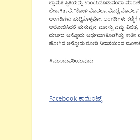
ಭ್ರಾಮಕ ಸ್ಥಿತಿಯನ್ನು ಉಂಟುಮಾಡುವಂಥಾ ಮಾರುಕಟ್ಟ
ಬೇಕಾಗಿರ್ತದೆ. ”ಕೋಳಿ ಮೊದಲಾ, ಮೊಟ್ಟೆ ಮೊದಲಾ” ಅ
ಅಂಗಡಿಗಳು ಹುಟ್ಟಿಕೊಳ್ತವೋ, ಅಂಗಡಿಗಳು ಕಣ್ಣಿಗೆ ಬ
ಆಲೋಚಿಸಿದರೆ ಮನುಷ್ಯನ ಮನಸ್ಸು ಎಷ್ಟು ವಿಚಿತ
ದುರ್ಬಲ ಅನ್ನೋದು ಅರ್ಥವಾಗತೊಡಗಿತ್ತು. ಕಾಶೀ ಎ
ಹೋಗಿದೆ ಅನ್ನೋದು ನೋಡಿ ನಿರಾಶೆಯಿಂದ ಮಂಕಾಗಿ ನ
‪#‎ಮುಂದುವರಿಯುವುದು
Facebook ಕಾಮೆಂಟ್ಸ್