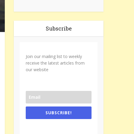
Subscribe
Join our mailing list to weekly
receive the latest articles from
our website
SUBSCRIBE!
One e-mail a week. We don't spam.
Don't forget to check the promotional
tab if you are using gmail.