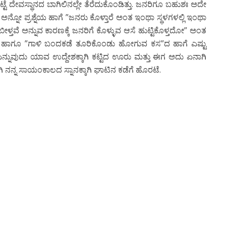
ೆ ದೇವಸ್ಥಾನದ ಬಾಗಿಲಿನಲ್ಲೇ ತೆರೆದುಕೊಂಡಿತ್ತು. ಜನರಿಗೂ ಬಹುಶಃ ಅದೇ
ನ್ನೋ ಪ್ರಶ್ನೆಯ ಹಾಗೆ ”ಜನರು ಕೊಳ್ತಾರೆ ಅಂತ ಇಂಥಾ ಸ್ಥಳಗಳಲ್ಲಿ ಇಂಥಾ
ೀಳ್ತವೆ ಅನ್ನುವ ಕಾರಣಕ್ಕೆ ಜನರಿಗೆ ಕೊಳ್ಳುವ ಆಸೆ ಹುಟ್ಟಿಕೊಳ್ತದೋ” ಅಂತ
್ರ, ಹಾಗೂ ”ಗಾಳಿ ಬಂದಕಡೆ ತೂರಿಕೊಂಡು ಹೋಗುವ ಕಸ”ದ ಹಾಗೆ ಎಷ್ಟು
ನ್ನುವುದು ಯಾವ ಉದ್ದೇಶಕ್ಕಾಗಿ ಕಟ್ಟಿದ ಊರು ಮತ್ತು ಈಗ ಅದು ಏನಾಗಿ
ನ್ನ ಸಾಯಂಕಾಲದ ಸ್ನಾನಕ್ಕಾಗಿ ಘಾಟಿನ ಕಡೆಗೆ ಹೊರಟೆ.