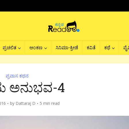
ಪ್ರಚಲಿತ
ಅಂಕಣ
ಸಿನಿಮಾ-ಕ್ರೀಡೆ
ಕವಿತೆ
ಕಥೆ
ವೈವ
ಪ್ರವಾಸ ಕಥನ
ಯ ಅನುಭವ-4
016
by
Dattaraj D
5 min read