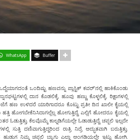
WhatsApp
Buffer
್ದೆಯಾಗದಂತೆ ಒಂದಿಷ್ಟು ಹಣವನ್ನು ಪ್ಲಾಸ್ಟಿಕ್ ಕವರ್’ನಲ್ಲಿ ಹಾಕಿಕೊಂಡು
ಸ್ನಾನಘಟ್ಟಗಳಲ್ಲಿ ದಾನ ಕೊಡಲಿಕ್ಕೆ, ಹೂವು ಹಣ್ಣು ಕೊಳ್ಳಲಿಕ್ಕೆ, ರಿಕ್ಷಾಗಳಲ್ಲಿ
ದೆ. ಸಂಜೆಗೆ ಹಣ ಉಳಿದರೆ ಯಾರಿಗಾದರೂ ಕೊಟ್ಟು ಪ್ರತೀ ದಿನ ಖಾಲೀ ಕೈಯಲ್ಲಿ
್ಷಾ ಹತ್ತಿ ಹೋಗಬೇಕೆನಿಸಿದಾಗಲ್ಲೆಲ್ಲ ಹೋಗುತ್ತಿದ್ದೆ. ಎಲ್ಲಿಗೆ ಹೋದರೂ ಕೈಯಲ್ಲಿ
ುತ್ತಿತ್ತು. ಕೆಲವೊಮ್ಮೆ ಕಾಲ್ನಡಿಗೆಯಲ್ಲೇ ಓಡಾಡುತ್ತಿದ್ದೆ. ಚಪ್ಪಲಿ ಇಲ್ಲದೇ
ುತ್ತಿ ದಣಿವಾಗುತ್ತಿದ್ದರಿಂದ ರಾತ್ರಿ ನಿದ್ರೆ ಅದ್ಭುತವಾಗಿ ಬರುತ್ತಿತ್ತು.
ುಗ ನಿಮ್ಮ ಚಪ್ಪಲಿ ಬ್ಯಾಗು ಎಲ್ಲಾ ಅಂಗಡಿಯಲ್ಲೇ ಇಟ್ಟು ಹೋಗಿ.