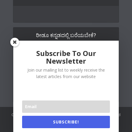
ರೀಡೂ ಕನ್ನಡದಲ್ಲಿ ಬರೆಯಬೇಕೆ?
Subscribe To Our
Newsletter
Join our mailing list to weekly receive the
latest articles from our website
Copywrite© 2026 Readoo Media Private Limited. Created and
maintained by
The Web People
.
SUBSCRIBE!
Readoo India (Main)
About Us
Contact Us
Authors