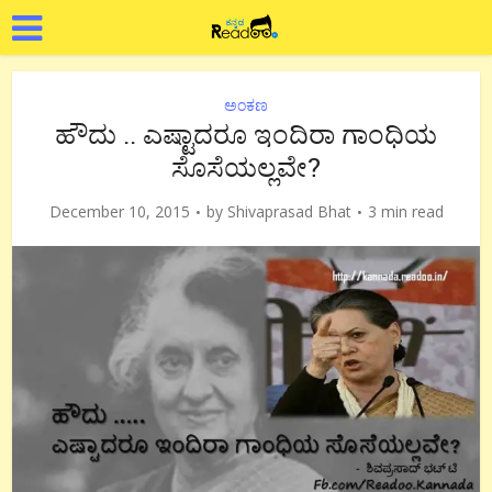
ಅಂಕಣ
ಹೌದು .. ಎಷ್ಟಾದರೂ ಇಂದಿರಾ ಗಾಂಧಿಯ
ಸೊಸೆಯಲ್ಲವೇ?
December 10, 2015
by
Shivaprasad Bhat
3 min read