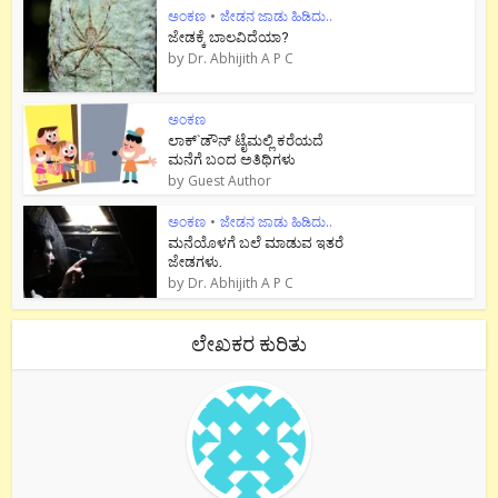
ಅಂಕಣ
•
ಜೇಡನ ಜಾಡು ಹಿಡಿದು..
ಜೇಡಕ್ಕೆ ಬಾಲವಿದೆಯಾ?
by
Dr. Abhijith A P C
ಅಂಕಣ
ಲಾಕ್`ಡೌನ್ ಟೈಮಲ್ಲಿ ಕರೆಯದೆ
ಮನೆಗೆ ಬಂದ ಅತಿಥಿಗಳು
by
Guest Author
ಅಂಕಣ
•
ಜೇಡನ ಜಾಡು ಹಿಡಿದು..
ಮನೆಯೊಳಗೆ ಬಲೆ ಮಾಡುವ ಇತರೆ
ಜೇಡಗಳು.
by
Dr. Abhijith A P C
ಲೇಖಕರ ಕುರಿತು