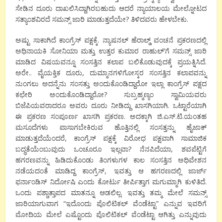
ಸೇಡಿನ ದೂರು ದಾಖಲಿಸಿದ್ದಾಗಿರಬಹುದು ಆದರೆ ನ್ಯಾಯಾಲಯ ಮೇಲ್ನೋಟದ
ಸತ್ಯಾಂಶವಿರದೆ ಸಮನ್ಸ್ ಜಾರಿ ಮಾಡುತ್ತದೆಯೇ? ತಿಳಿದವರು ಹೇಳಬೇಕು.
ಅಷ್ಟು ಸಾಕಾಗಿದೆ ಕಾಂಗ್ರೆಸ್ ಪಕ್ಷಕ್ಕೆ. ನ್ಯಾಷನಲ್ ಹೆರಾಲ್ಡ್ ವಂಚನೆ ಪ್ರಕರಣದಲ್ಲಿ
ಅಧಿನಾಯಕಿ ಸೋನಿಯಾ ಮತ್ತು ಉತ್ತರ ಕುಮಾರ ರಾಹುಲ್’ಗೆ ಸಮನ್ಸ್ ಜಾರಿ
ಮಾಡಿದ ವಿಷಯವನ್ನೂ ಸಂಸತ್ತಿನ ಕಲಾಪ ಬಲಿಕೊಡುವುದಕ್ಕೆ ಪ್ರಯತ್ನಿಸಿದೆ.
ಅರೇ.. ವೈಯಕ್ತಿಕ ದೂರು, ದುಮ್ಮಾನಗಳಿಗೋಸ್ಕರ ಸಂಸತ್ತಿನ ಕಲಾಪವನ್ನು
ನುಂಗಲು ಅದನ್ನೆನು ಸಂಸತ್ತು ಅಂದುಕೊಂಡಿದ್ದಾರೋ ಇಲ್ಲಾ ಕಾಂಗ್ರೆಸ್ ಪಕ್ಷದ
ಕಛೇರಿ ಅಂದುಕೊಂಡಿದ್ದಾರೋ? ಸುಬ್ರಹ್ಮಣ್ಯಂ ಸ್ವಾಮಿಯವರು
ಬಿಜೆಪಿಯವರಾದರೂ ಅವರು ದೂರು ನೀಡಿದ್ದು ಖಾಸಗಿಯಾಗಿ. ಒಟ್ಟಾರೆಯಾಗಿ
ಈ ಪ್ರಕರಣ ಸಂಪೂರ್ಣ ಖಾಸಗಿ ಪ್ರಕರಣ. ಅದಕ್ಕಾಗಿ ಜಿ.ಎಸ್.ಟಿ.ಯಂತಹ
ಮಸೂದೆಗಳು ಪಾಸಾಗಬೇಕಿರುವ ಹೊತ್ತಿನಲ್ಲಿ ಸಂಸತ್ತನ್ನು ಹೈಜಾಕ್
ಮಾಡುತ್ತದೆಯೆಂದರೆ, ಕಾಂಗ್ರೆಸ್ ಪಕ್ಷಕ್ಕೆ ವಿರೋಧ ಪಕ್ಷವಾಗಿ ಸಾಮಾಜಿಕ
ಬದ್ಧತೆಯೆಂಬುವುದು ಒಂಚೂರೂ ಇಲ್ಲವಾ? ನೆನಪಿದೆಯಾ, ಶವಪೆಟ್ಟಿಗೆ
ಹಗರಣವನ್ನು ಹಿಡಿದುಕೊಂಡು ತಿಂಗಳುಗಳ ಕಾಲ ಸಂಸತ್ತಿನ ಅಧಿವೇಶನ
ನಡೆಯದಂತೆ ಮಾಡಿದ್ದ ಕಾಂಗ್ರೆಸ್, ಇವತ್ತು ಆ ಹಗರಣದಲ್ಲಿ ಜಾರ್ಜ್
ಫರ್ನಾಂಡಿಸ್ ನಿರ್ದೋಷಿ ಎಂದು ಕೋರ್ಟು ತೀರ್ಪಿತ್ತಾಗ ಮಗುಮ್ಮಾಗಿ ಕುಳಿತಿದೆ.
ಒಂದು ಪಶ್ಚಾತ್ತಾಪದ ಮಾತನ್ನೂ ಆಡಲಿಲ್ಲ. ಇವತ್ತು ತಮ್ಮ ಮೇಲೆ ಸಮನ್ಸ್
ಜಾರಿಯಾಗುವಾಗ “ಇದೊಂದು ಪೊಲಿಟಿಕಲ್ ವೆಂಡೆಟ್ಟಾ” ಎನ್ನುವ ಇವರಿಗೆ
ಮೋದಿಯ ಮೇಲೆ ಎಷ್ಟೊಂದು ಪೊಲಿಟಿಕಲ್ ವೆಂಡೆಟ್ಟಾ ಆಗಿತ್ತು ಎನ್ನುವುದು