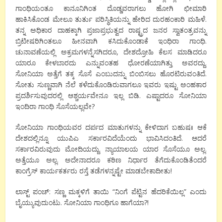
ಗಾಂಧಿಯಂತೂ ಕಾನೂನಿಗಿಂತ ದೊಡ್ಡವರಾಗಲು ಹೋಗಿ ಛೀಮಾರಿ
ಹಾಕಿಸಿಕೊಂಡ ಮೇಲೂ ತುರ್ತು ಪರಿಸ್ಥಿತಿಯನ್ನು ಹೇರಿದ ದುರಹಂಕಾರಿ ಮಹಿಳೆ.
ತನ್ನ ಅಧಿಕಾರ ದಾಹಕ್ಕಾಗಿ ಪ್ರಜಾಪ್ರಭುತ್ವದ ರಾಷ್ಟ್ರದ ಜನರ ಸ್ವಾತಂತ್ರವನ್ನು
ಬ್ರಿಟೀಷರಿಗಿಂತಲೂ ಹೀನವಾಗಿ ಕಸಿದುಕೊಂಡಾಕೆ ಇಂಧಿರಾ ಗಾಂಧಿ.
ಚುನಾವಣೆಯಲ್ಲಿ ಅಕ್ರಮಗಳನ್ನೆಸಗಿದರೂ, ದೇಶದ್ರೋಹಿ ಕೆಲಸ ಮಾಡಿದರೂ
ಯಾರೂ ಕೇಳಬಾರದು ಎನ್ನುವಂತಹ ಧೋರಣೆಯಾಗಿತ್ತು ಅವರದ್ದು.
ಸೋನಿಯಾ ಅತ್ತೆಗೆ ತಕ್ಕ ಸೊಸೆ ಎಂಬುದನ್ನು ಬಿಂಬಿಸಲು ಹೊರಟಿರುವಂತಿದೆ.
ಸೋತು ಸುಣ್ಣವಾಗಿ ನೆಲೆ ಕಳೆದುಕೊಂಡಿರುವಾಗಲೂ ಇವರು ಇಷ್ಟು ಅಂಹಕಾರ
ಪ್ರದರ್ಶಿಸುವುದರಲ್ಲಿ ಆಶ್ಚರ್ಯವೇನೂ ಇಲ್ಲ ಬಿಡಿ. ಎಷ್ಟಾದರೂ ಸೋನಿಯಾ
ಇಂದಿರಾ ಗಾಂಧಿ ಸೊಸೆಯಲ್ಲವೇ?
ಸೋನಿಯಾ ಗಾಂಧಿಯವರ ದರ್ಪದ ಮಾತುಗಳನ್ನು ಕೇಳಿದಾಗ ಬಹುಷಃ ಆಕೆ
ದೇಶದಲ್ಲಿನ್ನೂ ಯುಪಿಎ ಸರ್ಕಾರವಿದೆಯೆಂದು ಭಾವಿಸಿದಂತಿದೆ. ಆದರೆ
ಸರ್ಕಾರವಿರುವುದು ಮೋದಿಯದ್ದು. ನ್ಯಾಯಾಲಯ ಯಾರ ಸೊಸೆಯೂ ಅಲ್ಲ.
ಅತ್ತೆಯೂ ಅಲ್ಲ. ಅದೇನಾದರೂ ಕಠಿಣ ನಿರ್ಧಾರ ತೆಗೆದುಕೊಂಡಿತೆಂದರೆ
ಕಾಂಗ್ರೆಸ್ ಕಾರ್ಯಕರ್ತರು ರಸ್ತೆ ತಡೆಗಳನ್ನಷ್ಟೇ ಮಾಡಬೇಕಾದೀತು!
ಲಾಸ್ಟ್ ಪಂಚ್: ಸಣ್ಣ ಮಕ್ಕಳಿಗೆ ತಾಯಿ “ನಿಂಗೆ ಪೆಟ್ಟಿನ ಹೆದರಿಕೆಯಿಲ್ಲ” ಎಂದು
ಬೈಯ್ಯುವುದುಂಟು. ಸೋನಿಯಾ ಗಾಂಧಿಗೂ ಹಾಗೆಯಾ?!