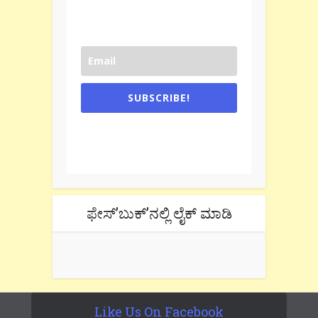
SUBSCRIBE!
One e-mail a week. We don't spam.
Don't forget to check the promotional
tab if you are using gmail.
ಫೇಸ್’ಬುಕ್’ನಲ್ಲಿ ಲೈಕ್ ಮಾಡಿ
Like Us On Facebook