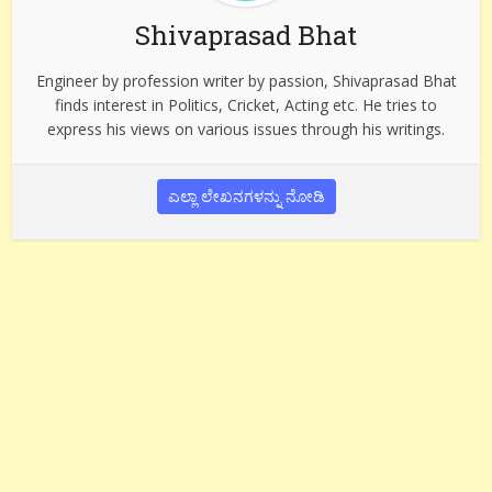
Shivaprasad Bhat
Engineer by profession writer by passion, Shivaprasad Bhat
finds interest in Politics, Cricket, Acting etc. He tries to
express his views on various issues through his writings.
ಎಲ್ಲಾ ಲೇಖನಗಳನ್ನು ನೋಡಿ