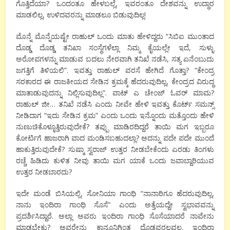
ಗೊತ್ತಿದೆಯಾ? ಒಂದಂತೂ ಹೇಳಬಲ್ಲೆ, ಇವರಂತೂ ದೇಶವನ್ನು ಉದ್ಧಾರ
ಮಾಡಲಿಲ್ಲ, ಉಳಿದವರನ್ನು ಮಾಡಲೂ ಬಿಡುವುದಿಲ್ಲ!
ಮೊನ್ನೆ ಮೊನ್ನೆಯಷ್ಟೇ ರಾಹುಲ್ ಒಂದು ಮಾತು ಹೇಳಿದ್ದರು “ಸಿಬಿಐ ಮುಂತಾದ
ದೊಡ್ಡ ದೊಡ್ಡ ತನಿಖಾ ಸಂಸ್ಥೆಗಳೆಲ್ಲಾ ನಿಮ್ಮ ಕೈಯಲ್ಲೇ ಇದೆ, ಸುಳ್ಳು
ಅರೋಪಗಳನ್ನು ಮಾಡುವ ಬದಲು ನೇರವಾಗಿ ತನಿಖೆ ನಡೆಸಿ, ಸತ್ಯ ಏನೆಂಬುದು
ಜಗತ್ತಿಗೆ ತಿಳಿಯಲಿ”. ಇವತ್ತು ರಾಹುಲ್ ವರಸೆ ಹೇಗಿದೆ ಗೊತ್ತಾ? “ಕೇಂದ್ರ
ಸರಕಾರದ ಈ ರಾಜಕೀಯದ ಸೇಡಿನ ಕ್ರಮಕ್ಕೆ ಹೆದರುವುದಿಲ್ಲ, ಕೇಂದ್ರದ ವಿರುದ್ಧ
ಮಾತಾಡುವುದನ್ನು ನಿಲ್ಲಿಸುವುದಿಲ್ಲ”. ವಾಟ್ ಎ ಚೇಂಜ್ ಓವರ್ ಮಾಮ?
ರಾಹುಲ್ ಜೀ… ತನಿಖೆ ನಡೆಸಿ ಎಂದು ನೀವೇ ಹೇಳಿ ಇವತ್ತು ಕೊರ್ಟ್ ಸಮನ್ಸ್
ನೀಡಿದಾಗ “ಇದು ಸೇಡಿನ ಕ್ರಮ” ಎಂದು ಒಂದು ಇನ್ನೊಂದು ಮತ್ತೊಂದು ಹೇಳಿ
ನುಣುಚಿಕೊಳ್ಳೂತ್ತಿರುವುದೇಕೆ? ತಪ್ಪು ಮಾಡಿರದಿದ್ದರೆ ತಾಯಿ ಮಗ ಇಬ್ಬರೂ
ಕೋರ್ಟಿಗೆ ಹಾಜರಾಗಿ ವಾದ ಮಂಡಿಸಬಹುದಲ್ಲಾ? ಅದನ್ನು ಪದೇ ಪದೇ ಮುಂದೆ
ಹಾಕುತ್ತಿರುವುದೇಕೆ? ಸುಷ್ಮಾ ಸ್ವರಾಜ್ ಉತ್ತರ ನೀಡಬೇಕೆಂದು ಎರಡು ತಿಂಗಳು
ರಚ್ಚೆ ಹಿಡಿದು ಕುಳಿತ ನೀವು ತಾಯಿ ಮಗ ಯಾಕೆ ಒಂದು ಜವಾಬ್ದಾರಿಯುವ
ಉತ್ತರ ನೀಡಬಾರದು?
ಇದೇ ಮಂಡೆ ಬಿಸಿಯಲ್ಲಿ, ಸೋನಿಯಾ ಗಾಂಧಿ “ನಾನಾರಿಗೂ ಹೆದರುವುದಿಲ್ಲ,
ನಾನು ಇಂದಿರಾ ಗಾಂಧಿ ಸೊಸೆ” ಎಂದು ಅತ್ತೆಯದ್ದೇ ಸ್ವಭಾವವನ್ನು
ಪ್ರದರ್ಶಿಸಿದ್ದಾರೆ. ಅಲ್ಲಾ ಅವರು ಇಂದಿರಾ ಗಾಂಧಿ ಸೊಸೆಯಾದರೆ ನಾವೇನು
ಮಾಡಬೇಕು? ಅವರೇನು ಕಾನೂನಿಗಿಂತ ದೊಡ್ಡವರಲ್ಲವಲ್ಲ. ಇಂದಿರಾ