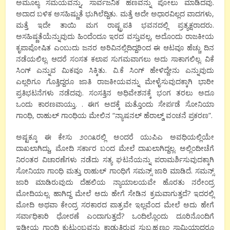
ಅಮೂಲ್ಯ ಸಮಯವನ್ನು, ಸಾರ್ವಜನಿಕ ಹಣವನ್ನು ಪೋಲು ಮಾಡಿದವು.
ಅದಾದ ಬಳಿಕ ಅಸಹಿಷ್ಣುತೆ ಭುಗಿಲೆದ್ದಿತು. ಮತ್ತೆ ಅದೇ ಅಧಾರವಿಲ್ಲದ ವಾದಗಳು,
ಮತ್ತೆ ಇದೇ ತಾಯಿ ಮಗ ರಾಷ್ಟ್ರಪತಿ ಭವನದಲ್ಲಿ ಪ್ರತ್ಯಕ್ಷರಾದರು.
ಅಸಹಿಷ್ಣತೆಯೆನ್ನುವುದು ಹಿಂದೆಂದೂ ಇರದ ವಸ್ತುವಲ್ಲ, ಅದೊಂದು ರಾಜಕೀಯ
ಕೃಪಾಪೋಷಿತ ಎಂಬುದು ಜನರ ಅರಿವಿನಲ್ಲಿದಿದ್ದರಿಂದ ಈ ಆಟವೂ ಹೆಚ್ಚು ದಿನ
ನಡೆಯಲಿಲ್ಲ. ಆದರೆ ಸಂಸತ ಕಲಾಪ ಸುಗಮವಾಗಲು ಅದು ಸಾಕಾಗಲಿಲ್ಲ. ವಿಕೆ
ಸಿಂಗ್ ಎನ್ನುವ ಮಿಕವೂ ಸಿಕ್ಕಿತು. ವಿ.ಕೆ ಸಿಂಗ್ ಹೇಳಿದ್ದೇನು ಎನ್ನುವುದು
ಎಲ್ಲರಿಗೂ ಗೊತ್ತಿದ್ದರೂ ಜಾತಿ ರಾಜಕೀಯವನ್ನು ಮೇಳೈಸುವುದಕ್ಕಾಗಿ ಭಾರೀ
ಪ್ರತಿಭಟನೆಗಳು ನಡೆದವು. ಸಂಸತ್ತಿನ ಅಧಿವೇಶನಕ್ಕೆ ಭಂಗ ತರಲು ಅದೂ
ಒಂದು ಕಾರಣವಾಯ್ತು. . ಈಗ ಅದಕ್ಕೆ ಮತ್ತೊಂದು ಸೇರ್ಪಡೆ ಸೋನಿಯಾ
ಗಾಂಧಿ, ರಾಹುಲ್ ಗಾಂಧಿಯ ಮೇಲಿನ “ನ್ಯಾಷನಲ್ ಹೆರಾಲ್ಡ್ ವಂಚನೆ ಪ್ರಕರಣ”.
ಅಷ್ಟಕ್ಕೂ ಈ ಕೇಸು ೨೦೧೩ರಲ್ಲಿ ಅಂದರೆ ಯುಪಿಎ ಅವಧಿಯಲ್ಲಿಯೇ
ದಾಖಲಾಗಿದ್ದು, ಮೋದಿ ಸರ್ಕಾರ ಬಂದ ಮೇಲೆ ದಾಖಲಾಗಿದ್ದಲ್ಲ. ಅಲ್ಲಿಂದೀಚೆಗೆ
ನಿರಂತರ ವಿಚಾರಣೆಗಳು ನಡೆದು ಸತ್ಯ ಘಟನೆಯನ್ನು ಪರಾಮರ್ಶಿಸುವುದಕ್ಕಾಗಿ
ಸೋನಿಯಾ ಗಾಂಧಿ ಮತ್ತು ರಾಹುಲ್ ಗಾಂಧಿಗೆ ಸಮನ್ಸ್ ಜಾರಿ ಮಾಡಿದೆ. ಸಮನ್ಸ್
ಜಾರಿ ಮಾಡಿರುವುದು ದೆಹಲಿಯ ನ್ಯಾಯಾಲಯವೇ ಹೊರತು ನರೇಂದ್ರ
ಮೋದಿಯಲ್ಲ. ಹಾಗಿದ್ದ ಮೇಲೆ ಅದು ಹೇಗೆ ಸೇಡಿನ ಕ್ರಮವಾಗುತ್ತದೆ? ಇದರಲ್ಲಿ
ಮೋದಿ ಅಥವಾ ಕೇಂದ್ರ ಸರಕಾರದ ಪಾತ್ರವೇ ಇಲ್ಲವೆಂದ ಮೇಲೆ ಅದು ಹೇಗೆ
ಸರ್ವಾಧಿಕಾರಿ ಧೋರಣೆ ಎಂದಾಗುತ್ತದೆ? ಒಂದಿಲ್ಲೊಂದು ದೂರಿನೊಂದಿಗೆ
ಇಢೀಯ ಗಾಂಧಿ ಕುಟುಂಬವನ್ನು ಕಾಡುತ್ತಿರುವ ಸುಬ್ರಹ್ಮಣ್ಯಂ ಸ್ವಾಮಿಯಾದರೂ