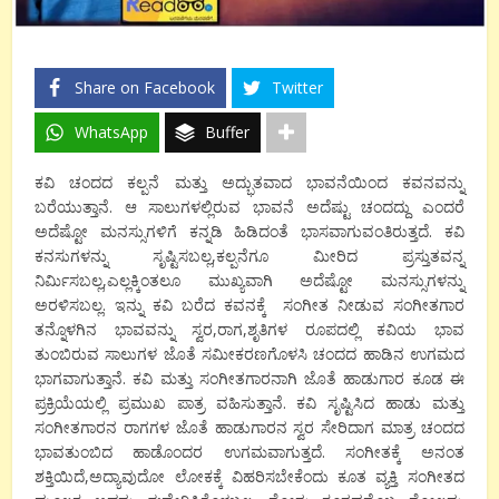
Share on Facebook
Twitter
WhatsApp
Buffer
ಕವಿ ಚಂದದ ಕಲ್ಪನೆ ಮತ್ತು ಅದ್ಭುತವಾದ ಭಾವನೆಯಿಂದ ಕವನವನ್ನು
ಬರೆಯುತ್ತಾನೆ. ಆ ಸಾಲುಗಳಲ್ಲಿರುವ ಭಾವನೆ ಅದೆಷ್ಟು ಚಂದದ್ದು ಎಂದರೆ
ಅದೆಷ್ಟೋ ಮನಸ್ಸುಗಳಿಗೆ ಕನ್ನಡಿ ಹಿಡಿದಂತೆ ಭಾಸವಾಗುವಂತಿರುತ್ತದೆ. ಕವಿ
ಕನಸುಗಳನ್ನು ಸೃಷ್ಟಿಸಬಲ್ಲ,ಕಲ್ಪನೆಗೂ ಮೀರಿದ ಪ್ರಸ್ತುತವನ್ನ
ನಿರ್ಮಿಸಬಲ್ಲ,ಎಲ್ಲಕ್ಕಿಂತಲೂ ಮುಖ್ಯವಾಗಿ ಅದೆಷ್ಟೋ ಮನಸ್ಸುಗಳನ್ನು
ಅರಳಿಸಬಲ್ಲ. ಇನ್ನು ಕವಿ ಬರೆದ ಕವನಕ್ಕೆ ಸಂಗೀತ ನೀಡುವ ಸಂಗೀತಗಾರ
ತನ್ನೊಳಗಿನ ಭಾವವನ್ನು ಸ್ವರ,ರಾಗ,ಶೃತಿಗಳ ರೂಪದಲ್ಲಿ ಕವಿಯ ಭಾವ
ತುಂಬಿರುವ ಸಾಲುಗಳ ಜೊತೆ ಸಮೀಕರಣಗೊಳಸಿ ಚಂದದ ಹಾಡಿನ ಉಗಮದ
ಭಾಗವಾಗುತ್ತಾನೆ. ಕವಿ ಮತ್ತು ಸಂಗೀತಗಾರನಾಗಿ ಜೊತೆ ಹಾಡುಗಾರ ಕೂಡ ಈ
ಪ್ರಕ್ರಿಯೆಯಲ್ಲಿ ಪ್ರಮುಖ ಪಾತ್ರ ವಹಿಸುತ್ತಾನೆ. ಕವಿ ಸೃಷ್ಟಿಸಿದ ಹಾಡು ಮತ್ತು
ಸಂಗೀತಗಾರನ ರಾಗಗಳ ಜೊತೆ ಹಾಡುಗಾರನ ಸ್ವರ ಸೇರಿದಾಗ ಮಾತ್ರ ಚಂದದ
ಭಾವತುಂಬಿದ ಹಾಡೊಂದರ ಉಗಮವಾಗುತ್ತದೆ. ಸಂಗೀತಕ್ಕೆ ಅನಂತ
ಶಕ್ತಿಯಿದೆ,ಅದ್ಯಾವುದೋ ಲೋಕಕ್ಕೆ ವಿಹರಿಸಬೇಕೆಂದು ಕೂತ ವ್ಯಕ್ತಿ ಸಂಗೀತದ