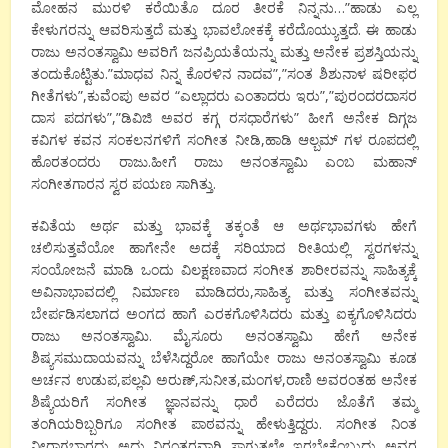
ಮೋಹನ ಮುರಳಿ ಕರೆಯಿತೊ ದೂರ ತೀರಕೆ ನಿನ್ನನು…”ಹಾಡು ಎಲ್ಲ
ಕೇಳುಗರನ್ನು ಆವರಿಸುತ್ತದೆ ಮತ್ತು ಭಾವಲೋಕಕ್ಕೆ ಕರೆದೊಯ್ಯುತ್ತದೆ. ಈ ಹಾಡು
ರಾಜು ಅನಂತಸ್ವಾಮಿ ಅವರಿಗೆ ಜನಪ್ರಿಯತೆಯನ್ನು ಮತ್ತು ಅನೇಕ ಪ್ರಶಸ್ತಿಯನ್ನು
ತಂದುಕೊಟ್ಟಿತು.”ಮಾಧವ ನಿನ್ನ ಕೊರಳಿನ ನಾದವ”,”ಸಂತ ಶಿಶುನಾಳ ಷರೀಫರ
ಗೀತೆಗಳು”,ಕುವೆಂಪು ಅವರ “ಎಲ್ಲಾದರು ಎಂತಾದರು ಇರು”,”ಪುರಂದರದಾಸರ
ದಾಸ ಪದಗಳು”,”ಡಿವಿಜಿ ಅವರ ಕಗ್ಗ ರಸಧಾರೆಗಳು” ಹೀಗೆ ಅನೇಕ ದಿಗ್ಗಜ
ಕವಿಗಳ ಕವನ ಸಂಕಲನಗಳಿಗೆ ಸಂಗೀತ ನೀಡಿ,ಹಾಡಿ ಆಲ್ಬಮ್ ಗಳ ರೂಪದಲ್ಲಿ
ಹೊರತಂದರು ರಾಜು.ಹೀಗೆ ರಾಜು ಅನಂತಸ್ವಾಮಿ ಎಂಬ ಮಹಾನ್
ಸಂಗೀತಗಾರನ ಸ್ವರ ಪಯಣ ಸಾಗಿತ್ತು.
ಕವಿತೆಯ ಅರ್ಥ ಮತ್ತು ಭಾವಕ್ಕೆ ತಕ್ಕಂತೆ ಆ ಅರ್ಥಭಾವಗಳು ಹೇಗೆ
ಚಲಿಸುತ್ತವೆಯೋ ಹಾಗೇನೇ ಅದಕ್ಕೆ ಸರಿಯಾದ ರೀತಿಯಲ್ಲಿ ಸ್ವರಗಳನ್ನು
ಸಂಯೋಜನೆ ಮಾಡಿ ಒಂದು ವಿಲಕ್ಷಣವಾದ ಸಂಗೀತ ಶಾರೀರವನ್ನು ಸಾಹಿತ್ಯಕ್ಕೆ
ಅವಿನಾಭಾವದಲ್ಲಿ ನಿರ್ಮಾಣ ಮಾಡಿದರು,ಸಾಹಿತ್ಯ ಮತ್ತು ಸಂಗೀತವನ್ನು
ಬೇರ್ಪಡಿಸಲಾಗದ ಅಂಗದ ಹಾಗೆ ಎರಕಗೊಳಿಸಿದರು ಮತ್ತು ಐಕ್ಯಗೊಳಿಸಿದರು
ರಾಜು ಅನಂತಸ್ವಾಮಿ. ಮೈಸೂರು ಅನಂತಸ್ವಾಮಿ ಹೇಗೆ ಅನೇಕ
ಶಿಷ್ಯಸಮುದಾಯವನ್ನು ಬೆಳೆಸಿದ್ದರೋ ಹಾಗೆಯೇ ರಾಜು ಅನಂತಸ್ವಾಮಿ ಕೂಡ
ಅರ್ಚನ ಉಡುಪ,ಪಲ್ಲವಿ ಅರುಣ್,ಸುನೀತ,ಮಂಗಳ,ರಾಣಿ ಅವರಂತಹ ಅನೇಕ
ಶಿಷ್ಯೆಯರಿಗೆ ಸಂಗೀತ ಜ್ಞಾನವನ್ನು ಧಾರೆ ಎರೆದರು ಜೊತೆಗೆ ತಮ್ಮ
ತಂಗಿಯರಿಬ್ಬರಿಗೂ ಸಂಗೀತ ಪಾಠವನ್ನು ಹೇಳುತ್ತಿದ್ದರು. ಸಂಗೀತ ನಿಂತ
ನೀರಾಗಬಾರದು ಅದು ನಿರಂತರವಾಗಿ ಸಾಗುತ್ತಲೇ ಇರಬೇಕೆಂಬುದು ಅವರ