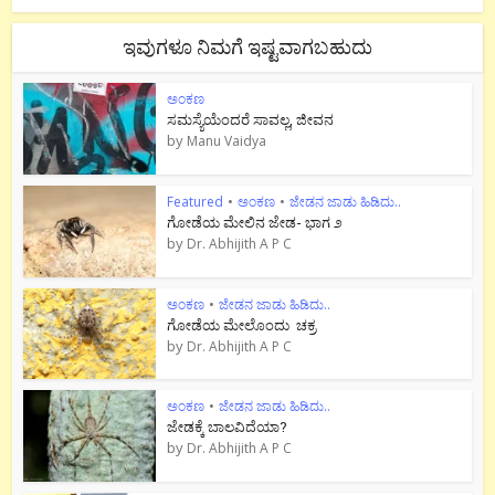
ಇವುಗಳೂ ನಿಮಗೆ ಇಷ್ಟವಾಗಬಹುದು
ಅಂಕಣ
ಸಮಸ್ಯೆಯೆಂದರೆ ಸಾವಲ್ಲ, ಜೀವನ
by
Manu Vaidya
Featured
•
ಅಂಕಣ
•
ಜೇಡನ ಜಾಡು ಹಿಡಿದು..
ಗೋಡೆಯ ಮೇಲಿನ ಜೇಡ- ಭಾಗ ೨
by
Dr. Abhijith A P C
ಅಂಕಣ
•
ಜೇಡನ ಜಾಡು ಹಿಡಿದು..
ಗೋಡೆಯ ಮೇಲೊಂದು ಚಕ್ರ
by
Dr. Abhijith A P C
ಅಂಕಣ
•
ಜೇಡನ ಜಾಡು ಹಿಡಿದು..
ಜೇಡಕ್ಕೆ ಬಾಲವಿದೆಯಾ?
by
Dr. Abhijith A P C