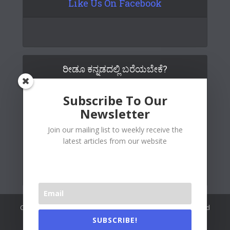
Like Us On Facebook
ರೀಡೂ ಕನ್ನಡದಲ್ಲಿ ಬರೆಯಬೇಕೆ?
Subscribe To Our
Newsletter
Join our mailing list to weekly receive the
latest articles from our website
Copywrite© 2026 Readoo Media Private Limited. Created and
maintained by
The Web People
.
SUBSCRIBE!