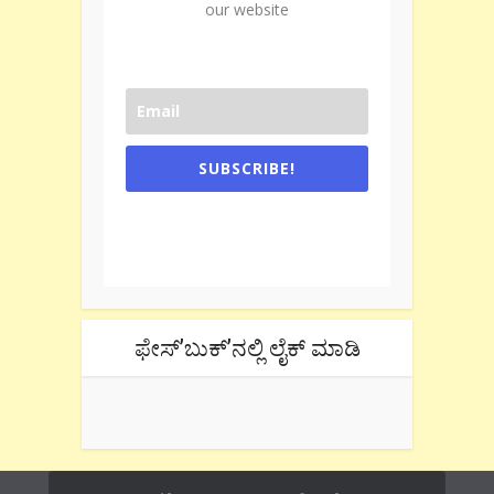
our website
SUBSCRIBE!
One e-mail a week. We don't spam.
Don't forget to check the promotional
tab if you are using gmail.
ಫೇಸ್’ಬುಕ್’ನಲ್ಲಿ ಲೈಕ್ ಮಾಡಿ