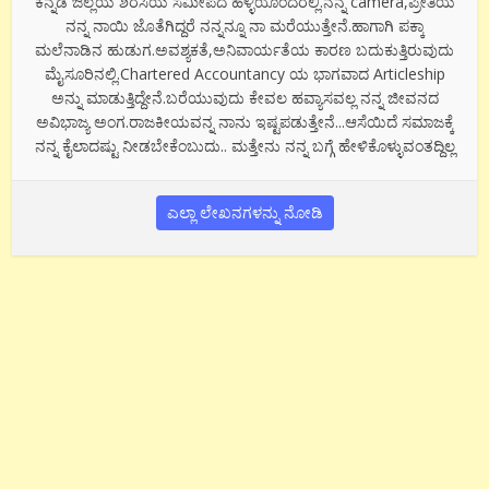
ಕನ್ನಡ ಜಿಲ್ಲೆಯ ಶಿರಸಿಯ ಸಮೀಪದ ಹಳ್ಳಿಯೊಂದರಲ್ಲಿ.ನನ್ನ camera,ಪ್ರೀತಿಯ
ನನ್ನ ನಾಯಿ ಜೊತೆಗಿದ್ದರೆ ನನ್ನನ್ನೂ ನಾ ಮರೆಯುತ್ತೇನೆ.ಹಾಗಾಗಿ ಪಕ್ಕಾ
ಮಲೆನಾಡಿನ ಹುಡುಗ.ಅವಶ್ಯಕತೆ,ಅನಿವಾರ್ಯತೆಯ ಕಾರಣ ಬದುಕುತ್ತಿರುವುದು
ಮೈಸೂರಿನಲ್ಲಿ.Chartered Accountancy ಯ ಭಾಗವಾದ Articleship
ಅನ್ನು ಮಾಡುತ್ತಿದ್ದೇನೆ.ಬರೆಯುವುದು ಕೇವಲ ಹವ್ಯಾಸವಲ್ಲ ನನ್ನ ಜೀವನದ
ಅವಿಭಾಜ್ಯ ಅಂಗ.ರಾಜಕೀಯವನ್ನ ನಾನು ಇಷ್ಟಪಡುತ್ತೇನೆ...ಆಸೆಯಿದೆ ಸಮಾಜಕ್ಕೆ
ನನ್ನ ಕೈಲಾದಷ್ಟು ನೀಡಬೇಕೆಂಬುದು.. ಮತ್ತೇನು ನನ್ನ ಬಗ್ಗೆ ಹೇಳಿಕೊಳ್ಳುವಂತದ್ದಿಲ್ಲ
ಎಲ್ಲಾ ಲೇಖನಗಳನ್ನು ನೋಡಿ