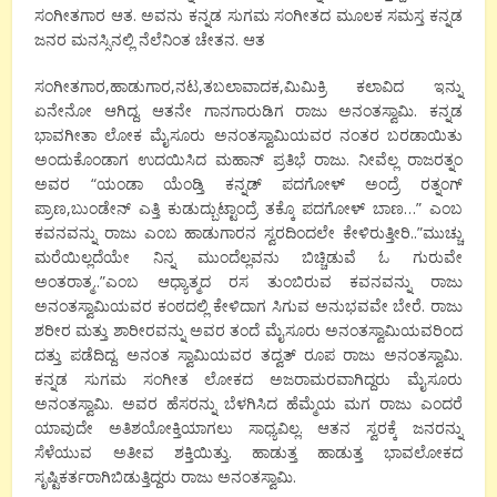
ಸಂಗೀತಗಾರ ಆತ. ಅವನು ಕನ್ನಡ ಸುಗಮ ಸಂಗೀತದ ಮೂಲಕ ಸಮಸ್ತ ಕನ್ನಡ
ಜನರ ಮನಸ್ಸಿನಲ್ಲಿ ನೆಲೆನಿಂತ ಚೇತನ. ಆತ
ಸಂಗೀತಗಾರ,ಹಾಡುಗಾರ,ನಟ,ತಬಲಾವಾದಕ,ಮಿಮಿಕ್ರಿ ಕಲಾವಿದ ಇನ್ನು
ಏನೇನೋ ಆಗಿದ್ದ. ಆತನೇ ಗಾನಗಾರುಡಿಗ ರಾಜು ಅನಂತಸ್ವಾಮಿ. ಕನ್ನಡ
ಭಾವಗೀತಾ ಲೋಕ ಮೈಸೂರು ಅನಂತಸ್ವಾಮಿಯವರ ನಂತರ ಬರಡಾಯಿತು
ಅಂದುಕೊಂಡಾಗ ಉದಯಿಸಿದ ಮಹಾನ್ ಪ್ರತಿಭೆ ರಾಜು. ನೀವೆಲ್ಲ ರಾಜರತ್ನಂ
ಅವರ “ಯಂಡಾ ಯೆಂಡ್ತಿ ಕನ್ನಡ್ ಪದಗೋಳ್ ಅಂದ್ರೆ ರತ್ನಂಗ್
ಪ್ರಾಣ,ಬುಂಡೇನ್ ಎತ್ತಿ ಕುಡುದ್ಬುಟ್ಟಾಂದ್ರೆ ತಕ್ಕೊ ಪದಗೋಳ್ ಬಾಣ…” ಎಂಬ
ಕವನವನ್ನು ರಾಜು ಎಂಬ ಹಾಡುಗಾರನ ಸ್ವರದಿಂದಲೇ ಕೇಳಿರುತ್ತೀರಿ..”ಮುಚ್ಚು
ಮರೆಯಿಲ್ಲದೆಯೇ ನಿನ್ನ ಮುಂದೆಲ್ಲವನು ಬಿಚ್ಚಿಡುವೆ ಓ ಗುರುವೇ
ಅಂತರಾತ್ಮ..”ಎಂಬ ಆಧ್ಯಾತ್ಮದ ರಸ ತುಂಬಿರುವ ಕವನವನ್ನು ರಾಜು
ಅನಂತಸ್ವಾಮಿಯವರ ಕಂಠದಲ್ಲಿ ಕೇಳಿದಾಗ ಸಿಗುವ ಅನುಭವವೇ ಬೇರೆ. ರಾಜು
ಶರೀರ ಮತ್ತು ಶಾರೀರವನ್ನು ಅವರ ತಂದೆ ಮೈಸೂರು ಅನಂತಸ್ವಾಮಿಯವರಿಂದ
ದತ್ತು ಪಡೆದಿದ್ದ. ಅನಂತ ಸ್ವಾಮಿಯವರ ತದ್ವತ್ ರೂಪ ರಾಜು ಅನಂತಸ್ವಾಮಿ.
ಕನ್ನಡ ಸುಗಮ ಸಂಗೀತ ಲೋಕದ ಅಜರಾಮರವಾಗಿದ್ದರು ಮೈಸೂರು
ಅನಂತಸ್ವಾಮಿ. ಅವರ ಹೆಸರನ್ನು ಬೆಳಗಿಸಿದ ಹೆಮ್ಮೆಯ ಮಗ ರಾಜು ಎಂದರೆ
ಯಾವುದೇ ಅತಿಶಯೋಕ್ತಿಯಾಗಲು ಸಾಧ್ಯವಿಲ್ಲ. ಆತನ ಸ್ವರಕ್ಕೆ ಜನರನ್ನು
ಸೆಳೆಯುವ ಅತೀವ ಶಕ್ತಿಯಿತ್ತು. ಹಾಡುತ್ತ ಹಾಡುತ್ತ ಭಾವಲೋಕದ
ಸೃಷ್ಟಿಕರ್ತರಾಗಿಬಿಡುತ್ತಿದ್ದರು ರಾಜು ಅನಂತಸ್ವಾಮಿ.