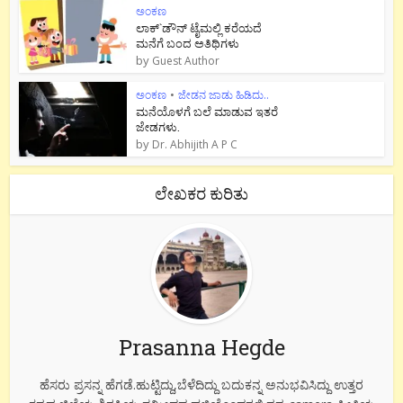
ಅಂಕಣ
ಲಾಕ್`ಡೌನ್ ಟೈಮಲ್ಲಿ ಕರೆಯದೆ
ಮನೆಗೆ ಬಂದ ಅತಿಥಿಗಳು
by
Guest Author
ಅಂಕಣ
•
ಜೇಡನ ಜಾಡು ಹಿಡಿದು..
ಮನೆಯೊಳಗೆ ಬಲೆ ಮಾಡುವ ಇತರೆ
ಜೇಡಗಳು.
by
Dr. Abhijith A P C
ಲೇಖಕರ ಕುರಿತು
Prasanna Hegde
ಹೆಸರು ಪ್ರಸನ್ನ ಹೆಗಡೆ.ಹುಟ್ಟಿದ್ದು,ಬೆಳೆದಿದ್ದು ಬದುಕನ್ನ ಅನುಭವಿಸಿದ್ದು ಉತ್ತರ