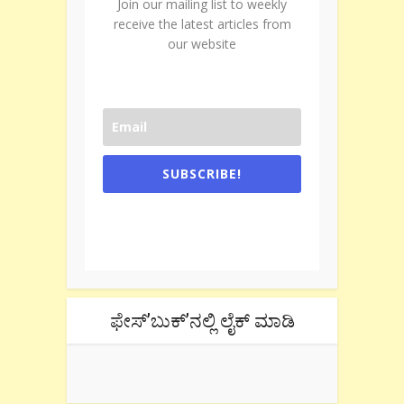
Join our mailing list to weekly
receive the latest articles from
our website
SUBSCRIBE!
One e-mail a week. We don't spam.
Don't forget to check the promotional
tab if you are using gmail.
ಫೇಸ್’ಬುಕ್’ನಲ್ಲಿ ಲೈಕ್ ಮಾಡಿ