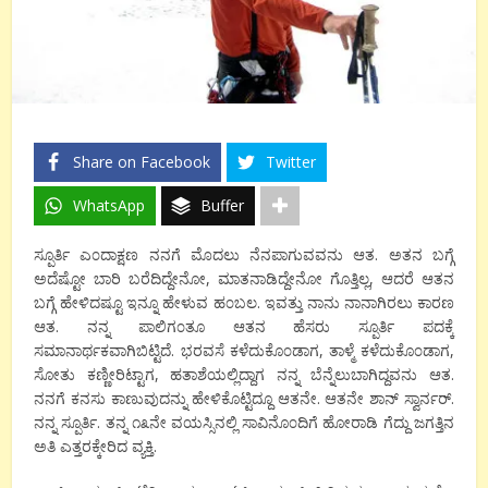
Share on Facebook
Twitter
WhatsApp
Buffer
ಸ್ಪೂರ್ತಿ ಎ೦ದಾಕ್ಷಣ ನನಗೆ ಮೊದಲು ನೆನಪಾಗುವವನು ಆತ. ಅತನ ಬಗ್ಗೆ
ಅದೆಷ್ಟೋ ಬಾರಿ ಬರೆದಿದ್ದೇನೋ, ಮಾತನಾಡಿದ್ದೇನೋ ಗೊತ್ತಿಲ್ಲ, ಆದರೆ ಆತನ
ಬಗ್ಗೆ ಹೇಳಿದಷ್ಟೂ ಇನ್ನೂ ಹೇಳುವ ಹ೦ಬಲ. ಇವತ್ತು ನಾನು ನಾನಾಗಿರಲು ಕಾರಣ
ಆತ. ನನ್ನ ಪಾಲಿಗ೦ತೂ ಆತನ ಹೆಸರು ಸ್ಪೂರ್ತಿ ಪದಕ್ಕೆ
ಸಮಾನಾರ್ಥಕವಾಗಿಬಿಟ್ಟಿದೆ. ಭರವಸೆ ಕಳೆದುಕೊ೦ಡಾಗ, ತಾಳ್ಮೆ ಕಳೆದುಕೊ೦ಡಾಗ,
ಸೋತು ಕಣ್ಣೀರಿಟ್ಟಾಗ, ಹತಾಶೆಯಲ್ಲಿದ್ದಾಗ ನನ್ನ ಬೆನ್ನೆಲುಬಾಗಿದ್ದವನು ಆತ.
ನನಗೆ ಕನಸು ಕಾಣುವುದನ್ನು ಹೇಳಿಕೊಟ್ಟಿದ್ದೂ ಆತನೇ. ಆತನೇ ಶಾನ್ ಸ್ವಾರ್ನರ್.
ನನ್ನ ಸ್ಪೂರ್ತಿ. ತನ್ನ ೧೩ನೇ ವಯಸ್ಸಿನಲ್ಲಿ ಸಾವಿನೊ೦ದಿಗೆ ಹೋರಾಡಿ ಗೆದ್ದು ಜಗತ್ತಿನ
ಅತಿ ಎತ್ತರಕ್ಕೇರಿದ ವ್ಯಕ್ತಿ.