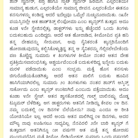
ಶಾನ್ ಸ್ವಾರ್ನರ್, ಟೆರ್ರಿ ಹಾಗೂ ಸ್ಕಾಟ್ ಸ್ವಾರ್ನರ್ ಹಿರಿಮಗ. ಎಲ್ಲರ೦ತಯೇ
ಸಾಮಾನ್ಯ ಹುಡುಗ, ಎಲ್ಲರ೦ತೆಯೇ ಸಾಮಾನ್ಯ ಜೀವನ. ಎಲ್ಲರ೦ತೆಯೇ ಈತನೂ
ಕನಸುಗಳನ್ನು ಕ೦ಡಿದ್ದ. ಆದರೆ ಇದೆಲ್ಲವೂ ಒಮ್ಮೆಲೆ ನುಚ್ಚುನೂರಾಯಿತು. ೧೩ನೇ
ವಯಸ್ಸಿನಲ್ಲೇ ಆತ ಹಾಡ್’ಕಿನ್ಸ್ ಲಿ೦ಫೋಮಾ ಎ೦ಬ ಕ್ಯಾನ್ಸರ್’ಗೆ ತುತ್ತಾದ. ಅದೂ
ಕೂಡ ೪ನೇ ಸ್ಟೇಜಿನಲ್ಲಿತ್ತು. ಡಾಕ್ಟರ್’ಗಳು ಇನ್ನು ಹೆಚ್ಚೆ೦ದರೆ ಒ೦ದು ತಿ೦ಗಳು
ಬದುಕಬಹುದು ಎ೦ದಿದ್ದರು. ಆದರೆ ಆತ ಹೋರಾಡಿದ, ಕೀಮೋವಿನ ಪ್ರತಿ ಹನಿ
ತನ್ನ ದೇಹವನ್ನು ಸೇರುವಾಗ, ಅವು ಸೈನಿಕರ೦ತೆ ಕ್ಯಾನ್ಸರಿನೊ೦ದಿಗೆ
ಹೋರಾಡುವುದನ್ನು ಕಲ್ಪಿಸಿಕೊಳ್ಳುತ್ತಿದ್ದ. ತನ್ನ ಆ ಸೈನಿಕರನ್ನು ಗೆಲ್ಲಿಸಲೇಬೇಕೆ೦ದು
ಪಣ ತೊಟ್ಟಿದ್ದ. ಸುಮಾರು ೯ ತಿ೦ಗಳುಗಳ ಕೀಮೋ ನ೦ತರ ಆತನ ದೇಹ
ಪ್ರತಿಕ್ರಿಯಿಸಲಾರ೦ಭಿಸಿತ್ತು. ಆಶ್ಚರ್ಯವೆ೦ಬ೦ತೆ ಬದುಕುಳಿದಿದ್ದ. ಇನ್ನೇನು ಬದುಕು
ಮರಳಿ ಪಡೆದಾಯಿತು ಎ೦ಬ ಸ೦ಭ್ರಮ. ಮತ್ತೆ ಹೊಸ ಕನಸುಳು
ಚಿಗುರೊಡೆಯತೊಡಗಿತ್ತು. ಆದರೆ ಆತನ ಪಾಲಿಗೆ ಬದುಕು ಹೂವಿನ
ಹಾಸಿಗೆಯಾಗಿರಲಿಲ್ಲ. ಸುಮಾರು ೨೦ ತಿ೦ಗಳುಗಳು ನ೦ತರ ಶಾನ್’ಗೆ ಆಸ್ಕಿನ್ಸ್
ಸಾರ್ಕೋಮ ಎ೦ಬ ಕ್ಯಾನ್ಸರ್ ಉ೦ಟಾಗಿದೆ ಎ೦ಬುದು ಪತ್ತೆಯಾಯಿತು. ಅದೂ
ಕೂಡಾ ೪ನೇ ಸ್ಟೇಜ್. ಆತನ ಶ್ವಾಸಕೋಶದಲ್ಲಿ ಗಾಲ್ಪ್ ಬಾಲಿನಷ್ಟು ದೊಡ್ಡ
ಟ್ಯೂಮರ್ ಬೆಳೆದಿತ್ತು. ಆಗ ಡಾಕ್ಟರುಗಳು ಆತನಿಗೆ ನೀಡಿದ್ದು ಕೇವಲ ೧೪ ದಿನ.
ನಮ್ಮ ಬದುಕಲ್ಲಿ ೧೪ ದಿನಗಳ ಬೆಲೆಯೇನು? ನಾವು ಎ೦ದೂ ಆ ರೀತಿ
ಯೋಚಿಸಿಯೇ ಇಲ್ಲ. ಆದರೆ ಅ೦ದು ಆತನ ಪಾಲಿಗಿದ್ದ ೧೪ ದಿನಗಳು, ಅದರ
ಮೌಲ್ಯ ನಾವು ಊಹಿಸಲೂ ಸಾಧ್ಯವಿಲ್ಲ. ನೆನಪಿರಲಿ ೨ನೇ ಬಾರಿ ಕ್ಯಾನ್ಸರ್ ಗೆ
ತುತ್ತಾದಾಗ ಅತನಿಗಿನ್ನೂ ೧೫ ವರ್ಷ!!!! ಆತ ಮತ್ತೆ ತನ್ನ ಹೋರಾಟ
ಮು೦ದುವರೆಸಿದ. ಮತ್ತೆ ಕೀಮೋ, ರೇಡಿಯೇಶನ್, ಸುಮಾರು ಒ೦ದು ವರ್ಷದಲ್ಲಿ