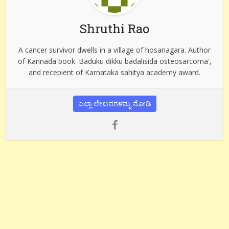
Shruthi Rao
A cancer survivor dwells in a village of hosanagara. Author
of Kannada book 'Baduku dikku badalisida osteosarcoma',
and recepient of Karnataka sahitya academy award.
ಎಲ್ಲಾ ಲೇಖನಗಳನ್ನು ನೋಡಿ