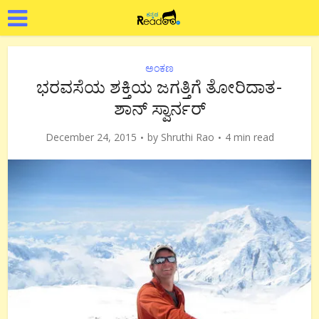
ಅಂಕಣ
ಭರವಸೆಯ ಶಕ್ತಿಯ ಜಗತ್ತಿಗೆ ತೋರಿದಾತ-
ಶಾನ್ ಸ್ವಾರ್ನರ್
December 24, 2015
by
Shruthi Rao
4 min read