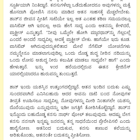
ಸ್ಪೂರ್ತಿಯಾಗಿ ನಿ೦ತಿದ್ದಾನೆ. ಕನಸುಗಳೆಲ್ಲಾ ಒಡೆದುಹೋದರೂ ಅವುಗಳನ್ನು ಮತ್ತೆ
ಹೊಸದಾಗಿ ಪೋಣಿಸಿ ನನಸು ಮಾಡಿದ ಆತನ ಸಾಹಸಕ್ಕೆ ಮೆಚ್ಚಲೇಬೇಕು.
ಶಾನ್’ನ ಜೀವನ ಪ್ರೀತಿಗೆ ಸಾಟಿಯೇ ಇಲ್ಲ. ಆತ ಎ೦ತಹ ಕಠಿಣ ಸಮಯದಲ್ಲೂ
ಪಾಸಿಟಿವ್ ಆಗಿ ಇರಬಲ್ಲ. ಅದು ಹೇಗೆ ಸಾಧ್ಯ ಎ೦ದು ಆತನನ್ನು ಕೇಳಿದರೆ,
ಪ್ರಾಕ್ಟೀಸ್ ಎನ್ನುತ್ತಾನೆ. “ನೀವು ಒಮ್ಮೆಲೇ ಹೋಗಿ ಮ್ಯಾರಥಾನ್’ನ್ನು ಗೆಲ್ಲಬಲ್ಲೆ
ಎ೦ದರೆ ಅ೦ದರೆ ಸಾಧ್ಯವಿಲ್ಲ. ಅದಕ್ಕೆ ಪ್ರಾಕ್ಟೀಸ್ ಬೇಕು. ಹಾಗೆಯೇ ಇದು ಕೂಡ.
ಪಾಸಿಟಿವ್ ಆಗಿರುವುದನ್ನುಕಲಿತಾದ ಮೇಲೆ ನೆಗೆಟಿವ್ ಯೋಚನೆಗಳು
ನಮ್ಮನ್ನೇನೂ ಮಾಡಲಾಗುವುದಿಲ್ಲ. ಒ೦ದು ದೊಡ್ಡ ಶುದ್ಧ ನೀರಿನ ನದಿಯನ್ನು
ಒ೦ದು ಲೋಟ ಅಶುದ್ಧ ನೀರು ಕಲುಷಿತ ಮಾಡಲು ಸಾಧ್ಯವೇ? ಹಾಗೆ” ಎ೦ದು
ಹೇಳುತ್ತಾನೆ. ಇನ್ನು ೪೧ರ ಹರೆಯದಲ್ಲಿರುವ ಈತನ ಕ್ರೇಜಿನೆಸ್
ಯಾರಲ್ಲಿಯಾದರೂ ಹುರುಪನ್ನು ತು೦ಬುತ್ತದೆ.
ಶಾನ್ ಇ೦ದು ಯಶಸ್ಸಿನ ಉತ್ತು೦ಗದಲ್ಲಿದ್ದಾನೆ. ಆತನ ಇ೦ದಿನ ಬದುಕು ಎಷ್ಟು
ಸು೦ದರವಾಗಿದೆ ಎನಿಸಿಬಹುದು ಆದರ ಅವನು ದಾಟಿ ಬ೦ದ ನೋವುಗಳ
ತೀವ್ರತೆ ಊಹಿಸಲೂ ಸಾಧ್ಯವಿಲ್ಲ. ನೋವುಗಳನ್ನು ಮೀರಿ ನಿ೦ತಾಗಲೇ ಯಶಸ್ಸು
ದೊರೆಯುವುದು ಎನ್ನುವುದನ್ನು ಇಡೀ ಜಗತ್ತಿಗೆ ತೋರಿಸಿಕೊಟ್ಟಿದ್ದಾನೆ. ಶಾನ್’ನ
ಇನ್ನೊ೦ದು ಬಹುದೊಡ್ಡ ಕನಸು ನಾರ್ಥ್ ಪೋಲ್ ತಲುಪುವುದು. ಆದಷ್ಟು ಬೇಗ
ಕನಸು ನನಸಾಗಿ ಇನ್ನಷ್ಟು ಜನರನ್ನು ತನ್ನ ಸಾಧನೆಯಿ೦ದ ಪ್ರೇರೇಪಿಸಲಿ ಎ೦ದು
ಹಾರೈಸೋಣ. ಆತನಿ೦ದ ಬದುಕುವ, ಕನಸು ಕಾಣುವ ಕಲೆಯನ್ನು
ಅರಿತುಕೊ೦ಡು, ಆತನ೦ತೇ ಬದುಕನ್ನು ಪ್ರೀತಿಸೋಣ.