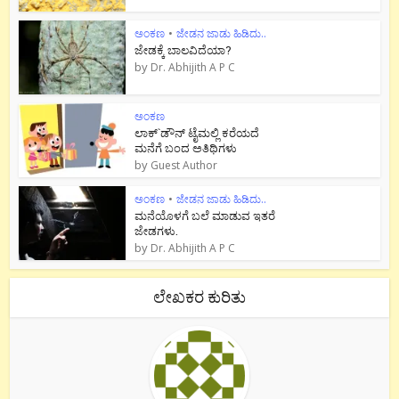
ಅಂಕಣ
•
ಜೇಡನ ಜಾಡು ಹಿಡಿದು..
ಜೇಡಕ್ಕೆ ಬಾಲವಿದೆಯಾ?
by
Dr. Abhijith A P C
ಅಂಕಣ
ಲಾಕ್`ಡೌನ್ ಟೈಮಲ್ಲಿ ಕರೆಯದೆ
ಮನೆಗೆ ಬಂದ ಅತಿಥಿಗಳು
by
Guest Author
ಅಂಕಣ
•
ಜೇಡನ ಜಾಡು ಹಿಡಿದು..
ಮನೆಯೊಳಗೆ ಬಲೆ ಮಾಡುವ ಇತರೆ
ಜೇಡಗಳು.
by
Dr. Abhijith A P C
ಲೇಖಕರ ಕುರಿತು