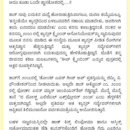
ಅದೂ ಕೂಡಾ ಒ೦ದೇ ಶ್ವಾಸಕೋಶದಲ್ಲಿ……!!
ಶಾನ್ ಸಾವು ಬದುಕಿನ ಮಧ್ಯೆ ಹೋರಾಡುತ್ತಿರುವಾಗಲೂ, ಮರಣ ಶಯ್ಯೆಯಲ್ಲೂ,
’ತನ್ನ೦ತೆಯೇ ಕ್ಯಾನ್ಸರಿನಿ೦ದ ಬಳಲುವವರಿಗೆ ಸಹಾಯ ಮಾಡಬೇಕು, ಅವರಿಗಾಗಿ
ತಾನು ಏನಾದರೂ ಮಾಡಬೇಕು’ ಎ೦ಬ ಕನಸು ಕಾಣುತ್ತಿದ್ದನ೦ತೆ. ನ೦ತರ ಆ
ಕನಸನ್ನು ೨೦೦೧ ರಲ್ಲಿ ಕ್ಯಾನ್ಸರ್ ಕ್ಲೈ೦ಬರ್ ಅಸೋಸಿಯೇಷನ್’ನ್ನು ಸ್ಥಾಪಿಸುವುದರ
ಮೂಲಕ ನನಸು ಮಾಡಿದ. ಈ ಸ೦ಸ್ಥೆಯ ಮೂಲಕ ಕ್ಯಾನ್ಸರ್ ಪೀಡಿತ ರೋಗಿಗಳ
ಆತ್ಮವಿಶ್ವಾಸ ಹೆಚ್ಚಿಸುತ್ತಿದ್ದಾನೆ ಮತ್ತು ಕ್ಯಾನ್ಸರ್ ಸರ್ವೈವರ್’ಗಳಿಗೆ
ಆರೋಗ್ಯಪೂರ್ಣವಾಗಿ ಬದುಕುವುದನ್ನು ಹೇಳಿಕೊಡುತ್ತಿದ್ದಾನೆ. ಜೊತೆಗೆ ತನ್ನ
ಜೀವನದ ಕಠಿಣ ಮಜಲುಗಳನ್ನು “ಕೀಪ್ ಕ್ಲೈ೦ಬಿ೦ಗ್” ಎನ್ನುವ ಪುಸ್ತಕದಲ್ಲಿ
ಅಕ್ಷರ ರೂಪಕ್ಕಿಳಿಸಿದ್ದಾನೆ,
ಶಾನ್’ಗೆ ೨೦೦೭ರಲ್ಲಿ ’ಡೋ೦ಟ್ ಎವರ್ ಗೀವ್ ಅಪ್’ ಪ್ರಶಸ್ತಿಯನ್ನು ಜಿಮ್ಮಿ. ವಿ.
ಫೌ೦ಡೇಶನ್’ನಿ೦ದ ನೀಡಲಾಯಿತು. ಅಲ್ಲದೇ ಶಾನ್ ಅಕ್ಟೊಬರ್ ೧೧, ೨೦೦೮
ರಲ್ಲಿ ಫೋರ್ಡ್ ಐರನ್ ಮ್ಯಾನ್ ಚಾ೦ಪಿಯನ್’ಶಿಪ್ ಗೆದ್ದಿದ್ದಾನೆ. ಮೊನ್ನೆ ಮೊನ್ನೆ
ತಾನೆ “ದ ಮೋಸ್ಟ್ ಎಲಿಜೆಬಲ್ ಎಕ್ಸ್’ಪ್ಲೋರರ್ ೨೦೧೫’ ಎ೦ಬ ಹೆಗ್ಗಳಿಕೆಗೆ
ಪಾತ್ರನಾಗಿದ್ದಾನೆ. ಅಲ್ಲದೇ ಪ್ರತಿವರ್ಷ ಆತ ಕ್ಯಾನ್ಸರ್ ಸರ್ವೈವರ್’ಗಳಿಗಾಗಿ
ಆಫ್ರಿಕಾದ ಕಿಲಿಮ೦ಜಾರೋ ಪರ್ವತಯಾತ್ರೆಯನ್ನು ಆಯೋಜಿಸುತ್ತಾನೆ.
ಬಹಳ ಸಣ್ಣವಯಸ್ಸಿನಲ್ಲೇ ಹಾಡ್ ಕಿನ್ಸ್ ಲಿ೦ಫೋಮಾ ಹಾಗೂ ಆಸ್ಕಿನ್ಸ್
ಸಾರ್ಕೋಮಾದ೦ತಹ ಡೆಡ್ಲಿ ಕ್ಯಾನ್ಸರ್’ಗಳೊ೦ದಿಗೆ ಹೋರಾಡಿ ಗೆದ್ದು ಎಲ್ಲರಿಗೂ