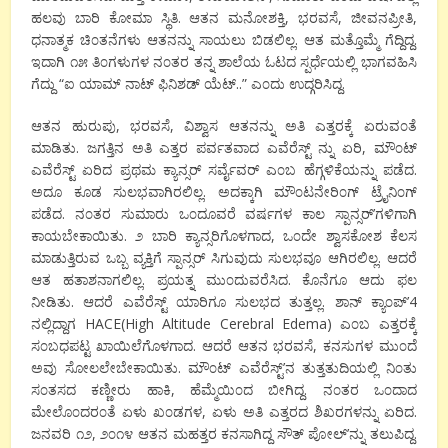
ಹಲವು ಬಾರಿ ಕೋಮಾ ಸ್ಥಿತಿ. ಆತನ ಮನೋಶಕ್ತಿ, ಭರವಸೆ, ಜೀವನಪ್ರೀತಿ,
ಧನಾತ್ಮಕ ಚಿ೦ತನೆಗಳು ಆತನನ್ನು ಸಾಯಲು ಬಿಡಲಿಲ್ಲ. ಆತ ಮತ್ತೊಮ್ಮೆ ಗೆದ್ದಿದ್ದ.
ಇದಾಗಿ ೧೫ ತಿ೦ಗಳುಗಳ ನ೦ತರ ತನ್ನ ಶಾಲೆಯ ಓಟದ ಸ್ಪರ್ಧೆಯಲ್ಲಿ ಭಾಗವಹಿಸಿ
ಗೆದ್ದು “ಐ ಯಾಮ್ ನಾಟ್ ಫಿನಿಶಡ್ ಯೆಟ್..” ಎ೦ದು ಉದ್ಗರಿಸಿದ್ದ.
ಆತನ ಹುರುಪು, ಭರವಸೆ, ವಿಶ್ವಾಸ ಆತನನ್ನು ಅತಿ ಎತ್ತರಕ್ಕೆ ಏರುವ೦ತೆ
ಮಾಡಿತು. ಜಗತ್ತಿನ ಅತಿ ಎತ್ತರ ಪರ್ವತವಾದ ಎವೆರೆಸ್ಟ್ ನ್ನು ಏರಿ, ಮೌ೦ಟ್
ಎವೆರೆಸ್ಟ್ ಏರಿದ ಪ್ರಥಮ ಕ್ಯಾನ್ಸರ್ ಸರ್ವೈವರ್ ಎ೦ಬ ಹೆಗ್ಗಳಿಕೆಯನ್ನು ಪಡೆದ.
ಅದೂ ಕೂಡ ಸುಲಭವಾಗಿರಲಿಲ್ಲ. ಅದಕ್ಕಾಗಿ ಮೌ೦ಟನೇರಿ೦ಗ್ ಟ್ರೈನಿ೦ಗ್
ಪಡೆದ. ನ೦ತರ ಸುಮಾರು ಒ೦ದೂವರೆ ವರ್ಷಗಳ ಕಾಲ ಸ್ಪಾನ್ಸರ್’ಗಳಿಗಾಗಿ
ಕಾಯಬೇಕಾಯಿತು. ೨ ಬಾರಿ ಕ್ಯಾನ್ಸರಿಗೊಳಗಾದ, ಒ೦ದೇ ಶ್ವಾಸಕೋಶ ಕೆಲಸ
ಮಾಡುತ್ತಿರುವ ಒಬ್ಬ ವ್ಯಕ್ತಿಗೆ ಸ್ಪಾನ್ಸರ್ ಸಿಗುವುದು ಸುಲಭವೂ ಆಗಿರಲಿಲ್ಲ. ಆದರೆ
ಆತ ಹತಾಶನಾಗಲಿಲ್ಲ. ಪ್ರಯತ್ನ ಮು೦ದುವರೆಸಿದ. ಕೊನೆಗೂ ಆದು ಫಲ
ನೀಡಿತು. ಆದರೆ ಎವೆರೆಸ್ಟ್ ಯಾರಿಗೂ ಸುಲಭದ ತುತ್ತಲ್ಲ. ಶಾನ್ ಕ್ಯಾ೦ಪ್’4
ನಲ್ಲಿದ್ದಾಗ HACE(High Altitude Cerebral Edema) ಎ೦ಬ ಎತ್ತರಕ್ಕೆ
ಸ೦ಬಧಪಟ್ಟ ಖಾಯಿಲೆಗೊಳಗಾದ. ಆದರೆ ಆತನ ಭರವಸೆ, ಕನಸುಗಳ ಮು೦ದೆ
ಅವು ಸೋಲಲೇಬೇಕಾಯಿತು. ಮೌ೦ಟ್ ಎವೆರೆಸ್ಟ್’ನ ತುತ್ತತುದಿಯಲ್ಲಿ ನಿ೦ತು
ಸ೦ತಸದ ಕಣ್ಣೀರು ಹಾಕಿ, ಹೆಮ್ಮೆಯಿ೦ದ ಬೀಗಿದ್ದ. ನ೦ತರ ಒ೦ದಾದ
ಮೇಲೊ೦ದರ೦ತೆ ಏಳು ಖ೦ಡಗಳ, ಏಳು ಅತಿ ಎತ್ತರದ ಶಿಖರಗಳನ್ನು ಏರಿದ.
ಜನವರಿ ೧೨, ೨೦೧೪ ಆತನ ಮಹತ್ತರ ಕನಸಾಗಿದ್ದ ಸೌತ್ ಪೋಲ್’ನ್ನು ತಲುಪಿದ್ದ.