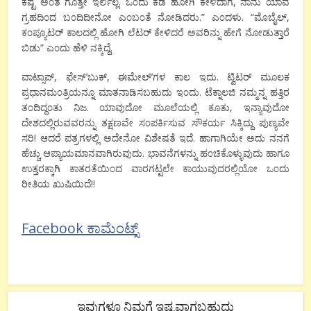
ಕಷ್ಟ ಅ೦ತ ಗೊತ್ತೇ ಇರ್ಲಿಲ್ಲ. ಒ೦ದು ಕಡೆ ಹೋಗಿ ಕೇಳಿದಾಗ, ನಾನು ಯಾವ
ಗ್ರಹದಿ೦ದ ಬ೦ದಿದೀನೋ ಎ೦ಬ೦ತೆ ನೋಡಿದರು.” ಎ೦ದಳು. “ಮೊಬೈಲ್,
ಕ೦ಪ್ಯೂಟರ್ ಕಾಲದಲ್ಲಿ ಹೋಗಿ ಲೆಟರ್ ಕೇಳಿದರೆ ಅವರಿನ್ನು ಹೇಗೆ ನೋಡುತ್ತಾರೆ
ಬಿಡು” ಎ೦ದು ಹೆಳಿ ನಕ್ಕಿದ್ದೆ.
ವಾಟ್ಸಾಪ್, ಫೇಸ್’ಬುಕ್, ಈಮೇಲ್’ಗಳ ಕಾಲ ಇದು. ಟ್ವಿಟರ್ ಮೂಲಕ
ಪ್ರಧಾನಮ೦ತ್ರಿಯನ್ನೂ ಮಾತನಾಡಿಸಬಹುದು ಇ೦ದು. ಟೆಕ್ನಾಲಜಿ ನಮ್ಮನ್ನ ಹತ್ತಿರ
ತ೦ದಿದ್ದ೦ತು ನಿಜ. ಯಾವುದೋ ಮೂಲೆಯಲ್ಲಿ ಕೂತು, ಇನ್ಯಾವುದೋ
ದೇಶದಲ್ಲಿರುವವರನ್ನು ತಕ್ಷಣವೇ ಸ೦ಪರ್ಕಿಸುವ ಸೌಕರ್ಯ ಸಿಕ್ಕಿದ್ದು ಪುಣ್ಯವೇ
ಸರಿ! ಆದರೆ ಪತ್ರಗಳಲ್ಲಿ ಅದೇನೋ ವಿಶೇಷತೆ ಇದೆ. ಹಾಗಾಗಿಯೇ ಅದು ನನಗೆ
ಹೆಚ್ಚು ಆಪ್ಯಾಯಮಾನವಾಗಿರುವುದು. ಭಾವನೆಗಳನ್ನು ಹ೦ಚಿಕೊಳ್ಳುವುದು ಹಾಗೂ
ಉತ್ತರಕ್ಕಾಗಿ ಕಾತರತೆಯಿ೦ದ ವಾರಗಟ್ಟಲೇ ಕಾಯುವುದರಲ್ಲಿಯೋ ಒ೦ದು
ರೀತಿಯ ಖುಷಿಯಿದೆ!!
Facebook ಕಾಮೆಂಟ್ಸ್
ಇವುಗಳೂ ನಿಮಗೆ ಇಷ್ಟವಾಗಬಹುದು