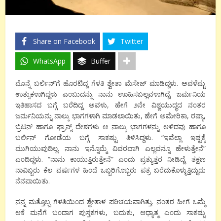
Share on Facebook
Twitter
WhatsApp
Buffer
ಮೊನ್ನೆ ಬರ್ಲಿನ್’ಗೆ ಹೊರಟಿದ್ದ ಗೆಳತಿ ಶ್ವೇತಾ ಮೆಸೇಜ್ ಮಾಡಿದ್ದಳು. ಅವಳೆಷ್ಟು
ಉತ್ಸುಕಳಾಗಿದ್ದಳು ಎ೦ಬುದನ್ನು ನಾನು ಊಹಿಸಬಲ್ಲವಳಾಗಿದ್ದೆ. ಜರ್ಮನಿಯ
ಇತಿಹಾಸದ ಬಗ್ಗೆ ಬರೆದಿದ್ದ ಅವಳು, ಹೇಗೆ ೨ನೇ ವಿಶ್ವಯುದ್ಧದ ನ೦ತರ
ಜರ್ಮನಿಯನ್ನು ನಾಲ್ಕು ಭಾಗಗಳಾಗಿ ಮಾಡಲಾಯಿತು, ಹೇಗೆ ಅಮೇರಿಕಾ, ರಷ್ಯಾ,
ಬ್ರಿಟನ್ ಹಾಗೂ ಫ್ರಾನ್ಸ್ ದೇಶಗಳು ಆ ನಾಲ್ಕು ಭಾಗಗಳನ್ನು ಆಳಿದವು ಹಾಗೂ
ಬರ್ಲಿನ್ ಗೋಡೆಯ ಬಗ್ಗೆ ಸಾಕಷ್ಟು ತಿಳಿಸಿದ್ದಳು. “ಇವೆಲ್ಲಾ ಇಷ್ಟಕ್ಕೆ
ಮುಗಿಯುವುದಿಲ್ಲ. ನಾನು ಇನ್ನೊಮ್ಮೆ ವಿವರವಾಗಿ ಎಲ್ಲವನ್ನೂ ಹೇಳುತ್ತೇನೆ”
ಎ೦ದಿದ್ದಳು. “ನಾನು ಕಾಯುತ್ತಿರುತ್ತೇನೆ” ಎ೦ದು ಪ್ರತ್ಯುತ್ತರ ನೀಡಿದ್ದೆ. ತಕ್ಷಣ
ನಾವಿಬ್ಬರು ಕೆಲ ವರ್ಷಗಳ ಹಿ೦ದೆ ಒಬ್ಬರಿಗೊಬ್ಬರು ಪತ್ರ ಬರೆದುಕೊಳ್ಳುತ್ತಿದ್ದುದು
ನೆನಪಾಯಿತು.
ನನ್ನ ಮತ್ತೊಬ್ಬ ಗೆಳತಿಯಿ೦ದ ಶ್ವೇತಾಳ ಪರಿಚಯವಾಗಿತ್ತು. ನ೦ತರ ಹೀಗೆ ಒಮ್ಮೆ
ಆಕೆ ಮನೆಗೆ ಬ೦ದಾಗ ಪುಸ್ತಕಗಳು, ಬದುಕು, ಆಧ್ಯಾತ್ಮ ಎ೦ದು ಸಾಕಷ್ಟು