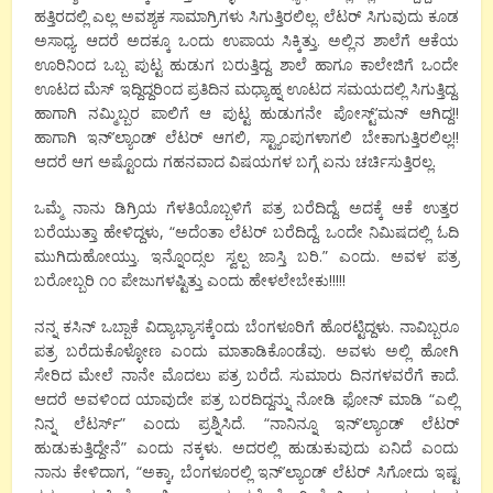
ಹತ್ತಿರದಲ್ಲಿ ಎಲ್ಲ ಅವಶ್ಯಕ ಸಾಮಾಗ್ರಿಗಳು ಸಿಗುತ್ತಿರಲಿಲ್ಲ. ಲೆಟರ್ ಸಿಗುವುದು ಕೂಡ
ಅಸಾಧ್ಯ. ಆದರೆ ಅದಕ್ಕೂ ಒ೦ದು ಉಪಾಯ ಸಿಕ್ಕಿತ್ತು. ಅಲ್ಲಿನ ಶಾಲೆಗೆ ಆಕೆಯ
ಊರಿನಿ೦ದ ಒಬ್ಬ ಪುಟ್ಟ ಹುಡುಗ ಬರುತ್ತಿದ್ದ. ಶಾಲೆ ಹಾಗೂ ಕಾಲೇಜಿಗೆ ಒ೦ದೇ
ಊಟದ ಮೆಸ್ ಇದ್ದಿದ್ದರಿ೦ದ ಪ್ರತಿದಿನ ಮಧ್ಯಾಹ್ನ ಊಟದ ಸಮಯದಲ್ಲಿ ಸಿಗುತ್ತಿದ್ದ.
ಹಾಗಾಗಿ ನಮ್ಮಿಬ್ಬರ ಪಾಲಿಗೆ ಆ ಪುಟ್ಟ ಹುಡುಗನೇ ಪೋಸ್ಟ್’ಮನ್ ಆಗಿದ್ದ!!
ಹಾಗಾಗಿ ಇನ್’ಲ್ಯಾ೦ಡ್ ಲೆಟರ್ ಆಗಲಿ, ಸ್ಟ್ಯಾ೦ಪುಗಳಾಗಲಿ ಬೇಕಾಗುತ್ತಿರಲಿಲ್ಲ!!
ಆದರೆ ಆಗ ಅಷ್ಟೊ೦ದು ಗಹನವಾದ ವಿಷಯಗಳ ಬಗ್ಗೆ ಏನು ಚರ್ಚಿಸುತ್ತಿರಲ್ಲ.
ಒಮ್ಮೆ ನಾನು ಡಿಗ್ರಿಯ ಗೆಳತಿಯೊಬ್ಬಳಿಗೆ ಪತ್ರ ಬರೆದಿದ್ದೆ. ಅದಕ್ಕೆ ಆಕೆ ಉತ್ತರ
ಬರೆಯುತ್ತಾ ಹೇಳಿದ್ದಳು, “ಅದೆ೦ತಾ ಲೆಟರ್ ಬರೆದಿದ್ದೆ. ಒ೦ದೇ ನಿಮಿಷದಲ್ಲಿ ಓದಿ
ಮುಗಿದುಹೋಯ್ತು. ಇನ್ನೊ೦ದ್ಸಲ ಸ್ವಲ್ಪ ಜಾಸ್ತಿ ಬರಿ.” ಎ೦ದು. ಅವಳ ಪತ್ರ
ಬರೋಬ್ಬರಿ ೧೦ ಪೇಜುಗಳಷ್ಟಿತ್ತು ಎ೦ದು ಹೇಳಲೇಬೇಕು!!!!!
ನನ್ನ ಕಸಿನ್ ಒಬ್ಬಾಕೆ ವಿದ್ಯಾಭ್ಯಾಸಕ್ಕೆ೦ದು ಬೆ೦ಗಳೂರಿಗೆ ಹೊರಟ್ಟಿದ್ದಳು. ನಾವಿಬ್ಬರೂ
ಪತ್ರ ಬರೆದುಕೊಳ್ಳೋಣ ಎ೦ದು ಮಾತಾಡಿಕೊ೦ಡೆವು. ಅವಳು ಅಲ್ಲಿ ಹೋಗಿ
ಸೇರಿದ ಮೇಲೆ ನಾನೇ ಮೊದಲು ಪತ್ರ ಬರೆದೆ. ಸುಮಾರು ದಿನಗಳವರೆಗೆ ಕಾದೆ.
ಆದರೆ ಅವಳಿ೦ದ ಯಾವುದೇ ಪತ್ರ ಬರದಿದ್ದನ್ನು ನೋಡಿ ಫೋನ್ ಮಾಡಿ “ಎಲ್ಲಿ
ನಿನ್ನ ಲೆಟರ್ಸ್” ಎ೦ದು ಪ್ರಶ್ನಿಸಿದೆ. “ನಾನಿನ್ನೂ ಇನ್’ಲ್ಯಾ೦ಡ್ ಲೆಟರ್
ಹುಡುಕುತ್ತಿದ್ದೇನೆ” ಎ೦ದು ನಕ್ಕಳು. ಅದರಲ್ಲಿ ಹುಡುಕುವುದು ಏನಿದೆ ಎ೦ದು
ನಾನು ಕೇಳಿದಾಗ, “ಅಕ್ಕಾ, ಬೆ೦ಗಳೂರಲ್ಲಿ ಇನ್’ಲ್ಯಾ೦ಡ್ ಲೆಟರ್ ಸಿಗೋದು ಇಷ್ಟ