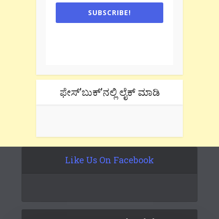
SUBSCRIBE!
One e-mail a week. We don't spam.
Don't forget to check the promotional
tab if you are using gmail.
ಫೇಸ್’ಬುಕ್’ನಲ್ಲಿ ಲೈಕ್ ಮಾಡಿ
Like Us On Facebook