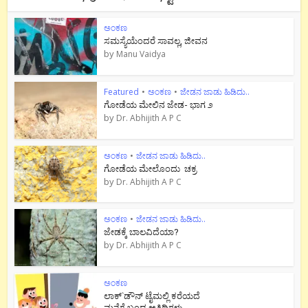
ಅಂಕಣ
ಸಮಸ್ಯೆಯೆಂದರೆ ಸಾವಲ್ಲ, ಜೀವನ
by
Manu Vaidya
Featured
•
ಅಂಕಣ
•
ಜೇಡನ ಜಾಡು ಹಿಡಿದು..
ಗೋಡೆಯ ಮೇಲಿನ ಜೇಡ- ಭಾಗ ೨
by
Dr. Abhijith A P C
ಅಂಕಣ
•
ಜೇಡನ ಜಾಡು ಹಿಡಿದು..
ಗೋಡೆಯ ಮೇಲೊಂದು ಚಕ್ರ
by
Dr. Abhijith A P C
ಅಂಕಣ
•
ಜೇಡನ ಜಾಡು ಹಿಡಿದು..
ಜೇಡಕ್ಕೆ ಬಾಲವಿದೆಯಾ?
by
Dr. Abhijith A P C
ಅಂಕಣ
ಲಾಕ್`ಡೌನ್ ಟೈಮಲ್ಲಿ ಕರೆಯದೆ
ಮನೆಗೆ ಬಂದ ಅತಿಥಿಗಳು