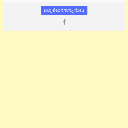
ಎಲ್ಲಾ ಲೇಖನಗಳನ್ನು ನೋಡಿ