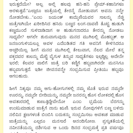
ಇರುತ್ತದೆಯೇ? ಅಲ್ಲ. ಅಲ್ಲಿ ಹಲವು ಹನಿ-ಹನಿ ಪ್ರೇಮ್-ಕಹಾನಿಗಳೂ
ಅರಳುತ್ತವೆ.”ಎಲ್ಲಾರೂ ಜಾತ್ರೆಯಲ್ಲಿ ತೇರನ್ನೆ ನೋಡುವಾಗ ಅವನು ನನ್ನೇ
ನೋಡಬೇಕು…”ಎಂಬ ಜಯಂತ್ ಕಾಯ್ಕಿಣಿಯವರ ಸಾಲನ್ನು ನೆಚ್ಚಿ
ಜಾತ್ರೆಗಾಗಿಯೇ ಖರೀದಿಸಿದ ಹಸಿರು ಬಣ್ಣದ ಲಂಗ-ದಾವಣಿ ತೊಟ್ಟ ಹುಡುಗಿ
ಕಣ್ಣಮುಂದೆ ಸುಳಿದಾಡಿದಾಗ ಆ ಹುಡುಗನಾದರೂ ತೇರನ್ನು ನೋಡಲು
ಸಾಧ್ಯವೇ? ಆಗಲೇ ಶುರುವಾಗುವುದು ಮನದ ಮುಗಿಲಲ್ಲಿ ಮೊಹಬ್ಬತ್. ಆ
ಜನಜಂಗುಳಿಯಲ್ಲೂ ಅವಳ ಎದೆಬಡಿತದ ಗತಿ ಅವನಿಗೆ ಕೇಳಿಸಿದರೂ
ಅಚ್ಚರಿಯಿಲ್ಲ. ಹೀಗೆ ಮನದ ಮುಗಿಲಲ್ಲಿ ತೇಲುವಾಗ, ನೆಲದ ಮೇಲೆ ತನ್ನ
ಪಕ್ಕದವರ ಕಾಲನ್ನು ಮೆಟ್ಟಿ ಬೈಗುಳ ತಿನ್ನುವ ಸಾಧ್ಯತೆಗಳೂ ಇಲ್ಲದ್ದಿಲ್ಲ. ಅದೇನೇ
ಇರಲಿ; ಕೆಲವರ ಪಾಲಿಗೆ ಜಾತ್ರೆ ಬರಿ ಕಣ್ಣಿಗೆ ಹಬ್ಬವಾಗಿರದೇ ಮನಸಿಗೂ
ಹಬ್ಬವಾಗುತ್ತದೆ. ಇಡೀ ಜೀವನವನ್ನೇ ಸಂಭ್ರಮಿಸುವ ಪ್ರೀತಿಯು ಹಬ್ಬವೂ
ಆಗಬಹುದು.
ಹೀಗೆ ನಿತ್ಯವೂ ನಮ್ಮ ಆಗು-ಹೋಗುಗಳಲ್ಲಿ ನಮ್ಮ ಜೊತೆ ಇರುವ ನಮ್ಮದೇ
ಊರನ್ನು, ನಮ್ಮದೇ ಬೀದಿಯನ್ನು, ನಮ್ಮದೇ ಜನರನ್ನು ಹೊಸ ಲೋಕದಲ್ಲಿ ಹೊಸ
ಅವತಾರದಲ್ಲಿ ಕಾಣುತ್ತಿದ್ದೇವೇನೋ ಎಂಬ ಭ್ರಮೆಯ ಬೆರಗನ್ನು
ಉಂಟುಮಾಡುವ ಜಾತ್ರೆಗೆ ನಾನು ಋಣಿ. ಇರುವ ನೋವುಗಳಿಗೆ ಬಣ್ಣ ಬಳಿದು
ನಲಿವಿನ ಕ್ಷಣಗಳಂತೆ ಬಿಂಬಿಸಿ ಬದುಕನ್ನು ಸಂಭ್ರಮಿಸಲು ಅವಕಾಶ ಮಾಡುವ
ಜಾತ್ರೆಯನ್ನು ಎಲ್ಲರೂ ಮನಸಾರೆ ಆನಂದಿಸೋಣ. ಪ್ರಸ್ತುತತೆಯಲ್ಲಿ
ನವೀನತೆಯನ್ನು ದರ್ಶಿಸುವ ಆ ಒಂದು ದಿನದ ಸಂಭ್ರಮಕ್ಕೆ ಪ್ರತಿ ವರ್ಷವೂ