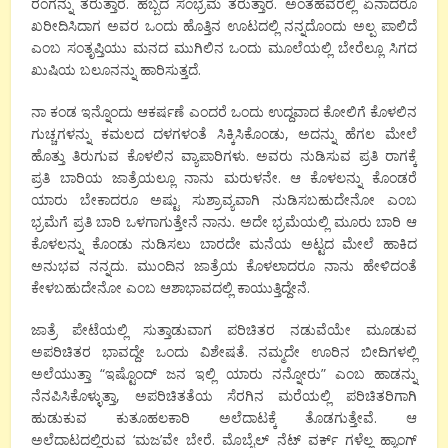
ರಂಗನ್ನು ತರುತ್ತಾರೆ. ಹಬ್ಬದ ಸಂಭ್ರಮ ತರುತ್ತಾರೆ. ಅಂತಹವರಲ್ಲಿ ಏನಾದರೂ
ಖರೀದಿಸಿದಾಗ ಅವರ ಒಂದು ಹೊತ್ತಿನ ಊಟದಲ್ಲಿ ನನ್ನದೊಂದು ಅಲ್ಪ ಪಾಲಿದೆ
ಎಂಬ ಸಂತೃಪ್ತಿಯು ಮನದ ಮುಗಿಲಿನ ಒಂದು ಮೂಲೆಯಲ್ಲಿ ಬೇರೆಲ್ಲೂ ಸಿಗದ
ಖುಷಿಯ ಬಲೂನನ್ನು ಹಾರಿಸುತ್ತದೆ.
ನಾ ಕಂಡ ಇನ್ನೊಂದು ಆಕರ್ಷಣೆ ಎಂದರೆ ಒಂದು ಉದ್ದವಾದ ಕೋಲಿಗೆ ಕೊಳಲಿನ
ಗುಚ್ಚಗಳನ್ನು ಕಮಲದ ದಳಗಳಂತೆ ಸಿಕ್ಕಿಸಿಕೊಂಡು, ಅದನ್ನು ಹೆಗಲ ಮೇಲೆ
ಹೊತ್ತು ತಿರುಗುವ ಕೊಳಲಿನ ವ್ಯಾಪಾರಿಗಳು. ಅವರು ನುಡಿಸುವ ಪ್ರತಿ ರಾಗಕ್ಕೆ
ಪ್ರತಿ ಬಾರಿಯ ಜಾತ್ರೆಯಲ್ಲೂ ನಾನು ಮರುಳನೇ. ಆ ಕೊಳಲನ್ನು ಕೊಂಡರೆ
ಯಾರು ಬೇಕಾದರೂ ಅಷ್ಟು ಸುಶ್ರಾವ್ಯವಾಗಿ ನುಡಿಸಬಹುದೇನೋ ಎಂಬ
ಭ್ರಮೆಗೆ ಪ್ರತಿ ಬಾರಿ ಒಳಗಾಗುತ್ತೇನೆ ನಾನು. ಅದೇ ಭ್ರಮೆಯಲ್ಲಿ ಮೂರು ಬಾರಿ ಆ
ಕೊಳಲನ್ನು ಕೊಂಡು ನುಡಿಸಲು ಬಾರದೇ ಮನೆಯ ಅಟ್ಟದ ಮೇಲೆ ಹಾಕಿದ
ಅನುಭವ ನನ್ನದು. ಮುಂದಿನ ಜಾತ್ರೆಯ ಕೊಳಲಾದರೂ ನಾನು ಹೇಳಿದಂತೆ
ಕೇಳಬಹುದೇನೋ ಎಂಬ ಆಶಾಭಾವದಲ್ಲಿ ಕಾಯುತ್ತಿದ್ದೇನೆ.
ಜಾತ್ರೆ ಪೇಟೆಯಲ್ಲಿ ಸುತ್ತಾಡುವಾಗ ಪರಿಚಿತರ ನಡುವೆಯೇ ಮೂಡುವ
ಅಪರಿಚಿತರ ಭಾವದ್ದೇ ಒಂದು ವಿಶೇಷತೆ. ನಮ್ಮದೇ ಊರಿನ ಬೀದಿಗಳಲ್ಲಿ
ಅಲೆಯುತ್ತಾ “ಇಷ್ಟೊಂದ್ ಜನ ಇಲ್ಲಿ ಯಾರು ನನ್ನೋರು” ಎಂಬ ಹಾಡನ್ನು
ನೆನಪಿಸಿಕೊಳ್ಳುತ್ತಾ, ಅಪರಿಚಿತತೆಯ ಸೆರಗಿನ ಮರೆಯಲ್ಲಿ ಪರಿಚಿತರಿಗಾಗಿ
ಹುಡುಕುವ ಕುತೂಹಲಕಾರಿ ಅಲೆದಾಟಕ್ಕೆ ತೊಡಗುತ್ತೇವೆ. ಆ
ಅಲೆದಾಟದಲ್ಲಿರುವ ‘ಮಜ’ವೇ ಬೇರೆ. ಮೊಬೈಲ್ ನೆಟ್ ವರ್ಕ್ ಗಳೆಲ್ಲ ಹ್ಯಾಂಗ್