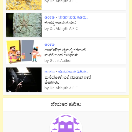
by
Dr. Abhijith A P C
ಅಂಕಣ
•
ಜೇಡನ ಜಾಡು ಹಿಡಿದು..
ಜೇಡಕ್ಕೆ ಬಾಲವಿದೆಯಾ?
by
Dr. Abhijith A P C
ಅಂಕಣ
ಲಾಕ್`ಡೌನ್ ಟೈಮಲ್ಲಿ ಕರೆಯದೆ
ಮನೆಗೆ ಬಂದ ಅತಿಥಿಗಳು
by
Guest Author
ಅಂಕಣ
•
ಜೇಡನ ಜಾಡು ಹಿಡಿದು..
ಮನೆಯೊಳಗೆ ಬಲೆ ಮಾಡುವ ಇತರೆ
ಜೇಡಗಳು.
by
Dr. Abhijith A P C
ಲೇಖಕರ ಕುರಿತು