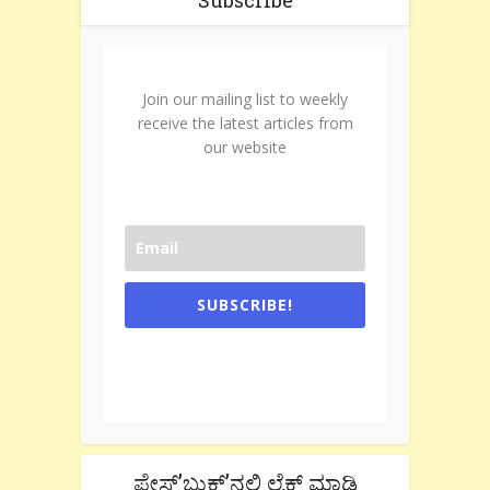
Subscribe
Join our mailing list to weekly
receive the latest articles from
our website
SUBSCRIBE!
One e-mail a week. We don't spam.
Don't forget to check the promotional
tab if you are using gmail.
ಫೇಸ್’ಬುಕ್’ನಲ್ಲಿ ಲೈಕ್ ಮಾಡಿ