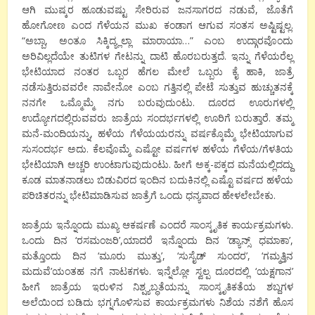
ಆಗಿ ಮುಷ್ಕರ ಹೂಡುವಷ್ಟು ಸೇರಿರುವ ಜನಸಾಗರದ ನಡುವೆ, ಜೊತೆಗೆ
ಹೋಗೋಣ ಎಂದ ಗೆಳೆಯನ ಮುಖ ಕಂಡಾಗ ಆಗುವ ಸಂತಸ ಅಷ್ಟಿಷ್ಟಲ್ಲ.
“ಅಬ್ಬಾ, ಅಂತೂ ಸಿಕ್ಕಿದ್ಯ್ಲಲ್ಲಾ ಮಾರಾಯಾ…” ಎಂಬ ಉದ್ಗಾರವೊಂದು
ಅರಿವಿಲ್ಲದೆಯೇ ತುಟಿಗಳ ಗೇಟನ್ನು ದಾಟಿ ಹೊರಬರುತ್ತದೆ. ಇನ್ನು ಗೆಳೆಯರೆಲ್ಲ
ಭೇಟಿಯಾದ ನಂತರ ಒಬ್ಬರ ಹೆಗಲ ಮೇಲೆ ಒಬ್ಬರು ಕೈ ಹಾಕಿ, ಜಾತ್ರೆ
ನಡೆಸುತ್ತಿರುವವರೇ ನಾವೇನೋ ಎಂಬ ಗತ್ತಿನಲ್ಲಿ ಪೇಟೆ ಸುತ್ತುವ ಹುಚ್ಚುತನಕ್ಕೆ
ನನಗೇ ಒಮ್ಮೊಮ್ಮೆ ನಗು ಬರುವುದುಂಟು. ದೂರದ ಊರುಗಳಲ್ಲಿ
ಉದ್ಯೋಗದಲ್ಲಿರುವವರು ಜಾತ್ರೆಯ ಸಂದರ್ಭಗಳಲ್ಲಿ ಊರಿಗೆ ಬರುತ್ತಾರೆ. ತಮ್ಮ
ಮನೆ-ಮಂದಿಯನ್ನು, ಹಳೆಯ ಗೆಳೆಯಯರನ್ನು ವರ್ಷಕ್ಕೊಮ್ಮೆ ಭೇಟಿಯಾಗುವ
ಸುಸಂದರ್ಭ ಅದು. ಕೆಲವೊಮ್ಮೆ ಎಷ್ಟೋ ವರ್ಷಗಳ ಹಳೆಯ ಗೆಳೆಯ/ಗೆಳತಿಯ
ಭೇಟಿಯಾಗಿ ಅಚ್ಚರಿ ಉಂಟಾಗುವುದುಂಟು. ಹೀಗೆ ಅಕ್ಕ-ಪಕ್ಕದ ಮನೆಯಲ್ಲಿದದ್ದು
ಕೂಡ ಮಾತನಾಡಲು ಬಿಡುವಿರದ ಇಂದಿನ ಬದುಕಿನಲ್ಲಿ ಎಷ್ಟೊ ವರ್ಷದ ಹಳೆಯ
ಪರಿಚಿತರನ್ನು ಭೇಟಿಮಾಡಿಸುವ ಜಾತ್ರೆಗೆ ಒಂದು ಧನ್ಯವಾದ ಹೇಳಲೇಬೇಕು.
ಜಾತ್ರೆಯ ಇನ್ನೊಂದು ಮುಖ್ಯ ಆಕರ್ಷಣೆ ಎಂದರೆ ಸಾಂಸ್ಕೃತಿಕ ಕಾರ್ಯಕ್ರಮಗಳು.
ಒಂದು ದಿನ ‘ರಸಮಂಜರಿ’,ಯಾದರೆ ಇನ್ನೊಂದು ದಿನ ‘ಡ್ಯಾನ್ಸ್ ಧಮಾಕಾ’,
ಮತ್ತೊಂದು ದಿನ ‘ಮೂರು ಮುತ್ತು’, ‘ಸುಸೈಡ್ ಸುಂದರ’, ‘ಗಮ್ಮತ್ತಿನ
ಮದುವೆ’ಯಂತಹ ನಗೆ ನಾಟಕಗಳು. ಇನ್ನೆಲ್ಲೋ ಸ್ವಲ್ಪ ದೂರದಲ್ಲಿ ‘ಯಕ್ಷಗಾನ’
ಹೀಗೆ ಜಾತ್ರೆಯ ಇರುಳಿನ ನಿಶ್ಷ್ಯಬ್ಧತೆಯನ್ನು ಸಾಂಸ್ಕೃತಿಕತೆಯ ಶಬ್ದಗಳ
ಅಲೆಯಿಂದ ಬಡಿದು ಭಗ್ನಗೊಳಿಸುವ ಕಾರ್ಯಕ್ರಮಗಳು ನಿಶೆಯ ನಶೆಗೆ ಹೊಸ