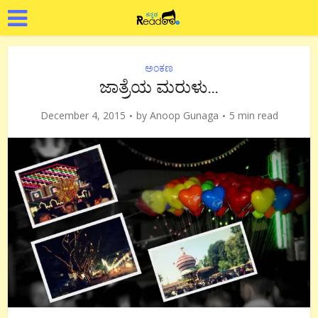
ಅಂಕಣ
ಜಾತ್ರೆಯ ಮರುಳು…
December 4, 2015
by
Anoop Gunaga
5 min read