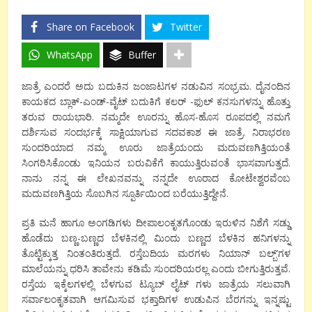
Share on Facebook
Twitter
WhatsApp
Buffer
ಜಾತ್ರೆ ಎಂದರೆ ಅದು ಬದುಕಿನ ಜಂಜಾಟಗಳ ನಡುವಿನ ಸಂಭ್ರಮ. ದೈನಂದಿನ
ಕಾಯಕದ ಬ್ಲಾಕ್-ಎಂಡ್-ವೈಟ್ ಬದುಕಿಗೆ ಕಲರ್ -ಫುಲ್ ಕನಸುಗಳನ್ನು ಹೊತ್ತು
ತರುವ ರಾಯಭಾರಿ. ನಮ್ಮದೇ ಊರನ್ನು ಹೊಸ-ಹೊಸ ರೂಪದಲ್ಲಿ ನಮಗೆ
ದರ್ಶಿಸುವ ಸಂದರ್ಭಕ್ಕೆ ಸಾಕ್ಷಿಯಾಗುವ ಸದವಕಾಶ ಈ ಜಾತ್ರೆ. ನಿರಾಭರಣ
ಸುಂದರಿಯಾದ ನಮ್ಮ ಊರು ಜಾತ್ರೆಯಂದು ಮದುವಣಗಿತ್ತಿಯಂತೆ
ಸಿಂಗರಿಸಿಕೊಂಡು ಇನಿಯನ ಬರುವಿಕೆಗೆ ಕಾಯುತ್ತಿರುವಂತೆ ಭಾಸವಾಗುತ್ತದೆ.
ನಾನು ನನ್ನ ಈ ಲೇಖನವನ್ನು ನನ್ನದೇ ಊರಾದ ಕೋಟೇಶ್ವರವೆಂಬ
ಮದುವಣಗಿತ್ತಿಯ ಸೊಬಗಿನ ಸ್ಪೂರ್ತಿಯಿಂದ ಬರೆಯುತ್ತಿದ್ದೇನೆ.
ಪ್ರತಿ ಮನೆ ಹಾಗೂ ಅಂಗಡಿಗಳು ದೀಪಾಲಂಕೃತಗೊಂಡು ಇರುಳಿನ ನಿಶೆಗೆ ಸಡ್ಡು
ಹೊಡೆದು ಬಣ್ಣ-ಬಣ್ಣದ ಬೆಳಕಿನಲ್ಲಿ ಮಿಂದು ಬಣ್ಣದ ಬೆಳಕಿನ ಹನಿಗಳನ್ನು
ತೊಟ್ಟಿಕ್ಕುತ್ತ ನಿಂತಂತಿರುತ್ತದೆ. ರಸ್ತೆಬದಿಯ ಮರಗಳು ನಿಯಾನ್ ಬಲ್ಬ್’ಗಳ
ಮಾಲೆಯನ್ನು ಧರಿಸಿ ತಾವೇನು ಕಡಿಮೆ ಸುಂದರಿಯರಲ್ಲ ಎಂದು ಬೀಗುತ್ತಿರುತ್ತವೆ.
ರಸ್ತೆಯ ಇಕ್ಕೆಲಗಳಲ್ಲಿ ಬೆಳಗುವ ಟ್ಯೂಬ್ ಲೈಟ್ ಗಳು ಜಾತ್ರೆಯ ಸಲುವಾಗಿ
ಸರ್ವಾಲಂಕೃತವಾಗಿ ಆಗಮಿಸುವ ಭಕ್ತಾದಿಗಳ ಉಡುಪಿನ ಬೆರಗನ್ನು ಇನ್ನಷ್ಟು