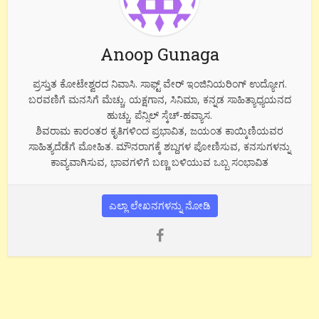
Anoop Gunaga
ಪ್ರಸ್ತುತ ಕೋಟೇಶ್ವರದ ನಿವಾಸಿ. ಸಾಫ್ಟ್ ವೇರ್ ಇಂಜಿನಿಯರಿಂಗ್ ಉದ್ಯೋಗ.
ಬರವಣಿಗೆ ಮನಸಿಗೆ ಮೆಚ್ಚು. ಯಕ್ಷಗಾನ, ಸಿನಿಮಾ, ಕನ್ನಡ ಸಾಹಿತ್ಯಾಧ್ಯಯನದ
ಹುಚ್ಚು. ಪೆನ್ಸಿಲ್ ಸ್ಕೆಚ್-ಹವ್ಯಾಸ.
ಶಿವರಾಮ ಕಾರಂತರ ಕೃತಿಗಳಿಂದ ಪ್ರಭಾವಿತ, ಜಯಂತ ಕಾಯ್ಕಿಣಿಯವರ
ಸಾಹಿತ್ಯದೆಡೆಗೆ ಮೋಹಿತ. ಮೌನರಾಗಕ್ಕೆ ಶಬ್ದಗಳ ಪೋಣಿಸುವ, ಕನಸುಗಳನ್ನು
ಕಾವ್ಯವಾಗಿಸುವ, ಭಾವಗಳಿಗೆ ಬಣ್ಣ ಬಳಿಯುವ ಒಬ್ಬ ಸಂಭಾವಿತ
ಎಲ್ಲಾ ಲೇಖನಗಳನ್ನು ನೋಡಿ