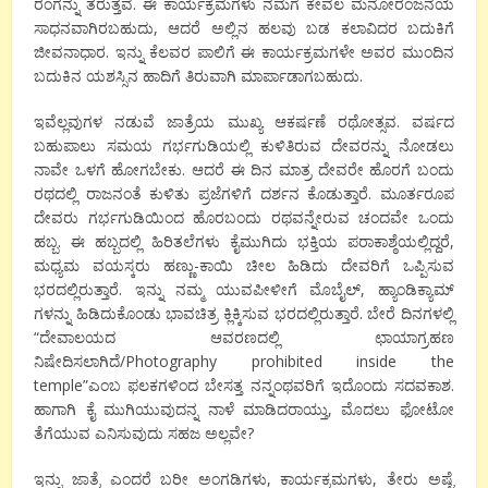
ರಂಗನ್ನು ತರುತ್ತವೆ. ಈ ಕಾರ್ಯಕ್ರಮಗಳು ನಮಗೆ ಕೇವಲ ಮನೋರಂಜನೆಯ
ಸಾಧನವಾಗಿರಬಹುದು, ಆದರೆ ಅಲ್ಲಿನ ಹಲವು ಬಡ ಕಲಾವಿದರ ಬದುಕಿಗೆ
ಜೀವನಾಧಾರ. ಇನ್ನು ಕೆಲವರ ಪಾಲಿಗೆ ಈ ಕಾರ್ಯಕ್ರಮಗಳೇ ಅವರ ಮುಂದಿನ
ಬದುಕಿನ ಯಶಸ್ಸಿನ ಹಾದಿಗೆ ತಿರುವಾಗಿ ಮಾರ್ಪಾಡಾಗಬಹುದು.
ಇವೆಲ್ಲವುಗಳ ನಡುವೆ ಜಾತ್ರೆಯ ಮುಖ್ಯ ಆಕರ್ಷಣೆ ರಥೋತ್ಸವ. ವರ್ಷದ
ಬಹುಪಾಲು ಸಮಯ ಗರ್ಭಗುಡಿಯಲ್ಲಿ ಕುಳಿತಿರುವ ದೇವರನ್ನು ನೋಡಲು
ನಾವೇ ಒಳಗೆ ಹೋಗಬೇಕು. ಆದರೆ ಈ ದಿನ ಮಾತ್ರ ದೇವರೇ ಹೊರಗೆ ಬಂದು
ರಥದಲ್ಲಿ ರಾಜನಂತೆ ಕುಳಿತು ಪ್ರಜೆಗಳಿಗೆ ದರ್ಶನ ಕೊಡುತ್ತಾರೆ. ಮೂರ್ತರೂಪ
ದೇವರು ಗರ್ಭಗುಡಿಯಿಂದ ಹೊರಬಂದು ರಥವನ್ನೇರುವ ಚಂದವೇ ಒಂದು
ಹಬ್ಬ. ಈ ಹಬ್ಬದಲ್ಲಿ ಹಿರಿತಲೆಗಳು ಕೈಮುಗಿದು ಭಕ್ತಿಯ ಪರಾಕಾಶ್ಠೆಯಲ್ಲಿದ್ದರೆ,
ಮಧ್ಯಮ ವಯಸ್ಕರು ಹಣ್ಣು-ಕಾಯಿ ಚೀಲ ಹಿಡಿದು ದೇವರಿಗೆ ಒಪ್ಪಿಸುವ
ಭರದಲ್ಲಿರುತ್ತಾರೆ. ಇನ್ನು ನಮ್ಮ ಯುವಪೀಳೀಗೆ ಮೊಬೈಲ್, ಹ್ಯಾಂಡಿಕ್ಯಾಮ್
ಗಳನ್ನು ಹಿಡಿದುಕೊಂಡು ಭಾವಚಿತ್ರ ಕ್ಲಿಕ್ಕಿಸುವ ಭರದಲ್ಲಿರುತ್ತಾರೆ. ಬೇರೆ ದಿನಗಳಲ್ಲಿ
“ದೇವಾಲಯದ ಆವರಣದಲ್ಲಿ ಛಾಯಾಗ್ರಹಣ
ನಿಷೇದಿಸಲಾಗಿದೆ/Photography prohibited inside the
temple”ಎಂಬ ಫಲಕಗಳಿಂದ ಬೇಸತ್ತ ನನ್ನಂಥವರಿಗೆ ಇದೊಂದು ಸದವಕಾಶ.
ಹಾಗಾಗಿ ಕೈ ಮುಗಿಯುವುದನ್ನ ನಾಳೆ ಮಾಡಿದರಾಯ್ತು, ಮೊದಲು ಫೋಟೋ
ತೆಗೆಯುವ ಎನಿಸುವುದು ಸಹಜ ಅಲ್ಲವೇ?
ಇನ್ನು ಜಾತ್ರೆ ಎಂದರೆ ಬರೀ ಅಂಗಡಿಗಳು, ಕಾರ್ಯಕ್ರಮಗಳು, ತೇರು ಅಷ್ಟೆ