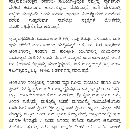
ಹೆಚ್ಚಿಸುವಂತಿರುತ್ತದೆ. ರಥಬೀದಿ ಸಮೀಪಿಸುತ್ತಿದ್ದಂತೆ ನಮ್ಮನ್ನು ಸ್ವಾಗತಿಸುವ
ಬೆಳಕಿನ ಕಮಾನುಗಳ ಕಾಮನಬಿಲ್ಲನ್ನು ನೆನಪಿಸುತ್ತದೆ. ಜಾತ್ರೆ ಪೇಟೆಯಲ್ಲಿ
ರಾತ್ರಿಯ ಸುತ್ತಾಟವೇ ಒಂದು ಸುಂದರ ಅನುಭವ. ವಿದ್ಯುದ್ದೀಪಗಳ ಮಂಟಪದ
ನಡುವೆ ಸುತ್ತಾಡುವಾಗ ನಾವೆಲ್ಲೋ ನಕ್ಷತ್ರಗಳ ಲೋಕದಲ್ಲಿ
ಸಂಚರಿಸುತ್ತಿದ್ದೇವೇನೋ ಅನಿಸುತ್ತದೆ.
ಇನ್ನು ರಸ್ತೆಬದಿಯ ನೂರಾರು ಅಂಗಡಿಗಳು, ನಾವು ದಿನವೂ ಸುಳಿದಾಡುವ ದಾರಿ
ಇದೇ ಹೌದೇ? ಎಂಬ ಸಂಶಯ ಹುಟ್ಟಿಸುತ್ತದೆ. ಬಳೆ, ಸರ, ಓಲೆ ಇತ್ಯಾದಿಗಳ
ಅಂಗಡಿಗಳನ್ನು ಕಂಡಾಗ ಈ ಕಾಂಕ್ರೀಟ್ ಯುಗದಲ್ಲೂ ವಿಜಯನಗರ
ಸಾಮ್ರಾಜ್ಯದ ಬೀದಿಗಳ ಒಂದು ಝಲಕ್ ಕಣ್ಮುಂದೆ ಹಾದುಹೋಗುತ್ತದೆ. ಆದರೆ
ಆಗ ನಿಜವಾದ ಚಿನ್ನವನ್ನು ಮಾರುತ್ತಿದ್ದರಂತೆ, ಈಗ ಅಷ್ಟು ಭದ್ರತೆ ಇಲ್ಲ ಎಂಬ
ಕಟುಸತ್ಯವನ್ನು ಒಪ್ಪಿ; ಗಿಲೀಟು ಒಡವೆಗಳನ್ನು ಮಾರುತ್ತಾರೆ.
ಅಂಗಡಿಗಳ ಸಂಖ್ಯೆಯಲ್ಲಿ ನಂತರದ ಸ್ಥಾನ ‘ಗೋಬಿ ಮಂಚೂರಿ’ ಹಾಗೂ ‘ಐಸ್
ಕ್ರೀಮ್’ ಗಳದ್ದು. ಪ್ರತಿ ಅಂಗಡಿಯಲ್ಲೂ ಧ್ವನಿವರ್ಧಕಗಳನ್ನು ಇಟ್ಟುಕೊಂಡು “ಬನ್ನಿ,
ಬನ್ನಿ… ರುಚಿ-ರುಚಿಯಾದ ಗೋಬಿ ಮಂಚೂರಿ, ‘ಶ್ರೀ ಕೃಷ್ಣಾ’ ಐಸ್ ಕ್ರೀಮ್. ಒಮ್ಮೆ
ತಿಂದರೆ ಮತ್ತೊಮ್ಮೆ, ಮತ್ತೊಮ್ಮೆ ತಿಂದರೆ ಮಗದೊಮ್ಮೆ ಸವಿಯಬೇಕೆನಿಸುವ
ರುಚಿಯಾದ ಐಸ್ ಕ್ರೀಮ್ ‘ಶ್ರೀ ಕೃಷ್ಣಾ’ ಐಸ್ ಕ್ರೀಮ್. ಹ್ವಾಯ್ ಮಕ್ಕಳ್ ಹಟ
ಮಾಡ್ತಿದ್ರ, ಅವ್ರಿಗ್ ಒಂದ್ ಐಸ್ ಕ್ರೀಮ್ ಕೊಡ್ಸಿ ಮಾರ್ರೆ; ಜಾತ್ರಿಯಂಗಲ್ದೇ ಇನ್
ಏಗಳಿಕ್ ಕೊಡ್ಸುದೇ…” ಎಂದು ಜನರನ್ನು ಜಾತ್ರೆಯ ಮರುಳಿನ ಅಮಲಿನಲ್ಲಿ
ತೇಲಿಸುವ ಪ್ರಯತ್ನ ನಡೆಸುತ್ತಾರೆ. ಅಲ್ಲದೇ “ಒಳಗೆ ಬನ್ನಿ, ಕುರ್ಚಿ ಮೇಲ್