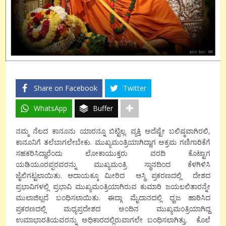
Share on Facebook
Twitter
WhatsApp
Buffer
ನಮ್ಮ ನೆಲದ ಕಾನೂನು ಯಾರನ್ನೂ ಬಿಟ್ಟಿಲ್ಲ. ವ್ಯಕ್ತಿ ಅದೆಷ್ಟೇ ಬಲಿಷ್ಠವಾಗಿರಲಿ,
ಕಾನೂನಿಗೆ ತಲೆಬಾಗಲೇಬೇಕು. ಮುಖ್ಯಮಂತ್ರಿಯಾಗಿದ್ದಾಗ ಅಕ್ರಮ ಗಣಿಗಾರಿಕೆಗೆ
ಸಹಕರಿಸಿದ್ದಾರೆಂದು ಲೋಕಾಯುಕ್ತರು ವರದಿ ಕೊಟ್ಟಾಗ
ಯಡಿಯೂರಪ್ಪರವರನ್ನು ಮುಖ್ಯಮಂತ್ರಿ ಸ್ಥಾನದಿಂದ ಕೆಳಗಿಳಿಸಿ
ಜೈಲಿಗಟ್ಟಲಾಯಿತು. ಆದಾಯಕ್ಕೂ ಮೀರಿದ ಆಸ್ಥಿ ಪ್ರಕರಣದಲ್ಲಿ ದೇಶದ
ಪ್ರಭಾವಿಗಳಲ್ಲಿ ಪ್ರಭಾವಿ ಮುಖ್ಯಮಂತ್ರಿಯಾಗಿರುವ ಕುಮಾರಿ ಜಯಲಲಿತಾರನ್ನೇ
ಮುಲಾಜಿಲ್ಲದೆ ಬಂಧಿಸಲಾಯಿತು. ಈದ್ಗಾ ಮೈದಾನದಲ್ಲಿ ಧ್ವಜ ಹಾರಿಸಿದ
ಪ್ರಕರಣದಲ್ಲಿ ಮಧ್ಯಪ್ರದೇಶದ ಅಂದಿನ ಮುಖ್ಯಮಂತ್ರಿಯಾಗಿದ್ದ
ಉಮಾಭಾರತಿಯವರನ್ನು ಅಧಿಕಾರದಲ್ಲಿರುವಾಗಲೇ ಬಂಧಿಸಲಾಗಿತ್ತು. ಕೊಲೆ