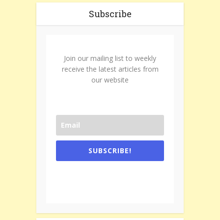
Subscribe
Join our mailing list to weekly
receive the latest articles from
our website
SUBSCRIBE!
One e-mail a week. We don't spam.
Don't forget to check the promotional
tab if you are using gmail.