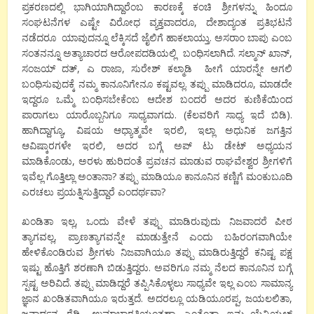
ಪ್ರಕರಣದಲ್ಲಿ ಭಾಗಿಯಾಗಿದ್ದಾರೆಂಬ ಕಾರಣಕ್ಕೆ ಕಂಚಿ ಶ್ರೀಗಳನ್ನು ಹಿಂದೂ
ಸಂಘಟನೆಗಳ ಎಷ್ಟೇ ವಿರೋಧ ವ್ಯಕ್ತವಾದರೂ, ದೇಶಾದ್ಯಂತ ಪ್ರತಿಭಟನೆ
ನಡೆದರೂ ಯಾವುದನ್ನೂ ಲೆಕ್ಕಿಸದೆ ಜೈಲಿಗೆ ಹಾಕಲಾಯ್ತು. ಅಸರಾಂ ಬಾಪು ಎಂಬ
ಸಂತನನ್ನೂ ಅತ್ಯಾಚಾರದ ಆರೋಪದಡಿಯಲ್ಲಿ ಬಂಧಿಸಲಾಗಿದೆ. ಸಲ್ಮಾನ್ ಖಾನ್,
ಸಂಜಯ್ ದತ್, ಎ ರಾಜಾ, ಸುರೇಶ್ ಕಲ್ಮಾಡಿ ಹೀಗೆ ಯಾರನ್ನೇ ಆಗಲಿ
ಬಂಧಿಸುವುದಕ್ಕೆ ನಮ್ಮ ಕಾನೂನಿಗೇನೂ ಕಷ್ಟವಲ್ಲ. ತಪ್ಪು ಮಾಡಿದರೂ, ಮಾಡದೇ
ಇದ್ದರೂ ಒಮ್ಮೆ ಬಂಧಿಸಬೇಕೆಂಬ ಆದೇಶ ಬಂದರೆ ಅದರ ಕುಣಿಕೆಯಿಂದ
ಪಾರಾಗಲು ಯಾರೊಬ್ಬನಿಗೂ ಸಾಧ್ಯವಾಗದು. (ಕೆಲವರಿಗೆ ಸಾಧ್ಯ ಇದೆ ಬಿಡಿ).
ಹಾಗಿದ್ದಾಗ್ಯೂ, ವಿಷಯ ಆಧ್ಯಾತ್ಮವೇ ಇರಲಿ, ಇಲ್ಲಾ ಅಧುನಿಕ ಜಗತ್ತಿನ
ಆವಿಷ್ಕಾರಗಳೇ ಇರಲಿ, ಅದರ ಬಗ್ಗೆ ಅಪ್ ಟು ಡೇಟ್ ಅಧ್ಯಯನ
ಮಾಡಿಕೊಂಡು, ಅರಳು ಹುರಿದಂತೆ ಪ್ರವಚನ ಮಾಡುವ ರಾಘವೇಶ್ವರ ಶ್ರೀಗಳಿಗೆ
ಇವೆಲ್ಲ ಗೊತ್ತಿಲ್ಲಾ ಅಂತಾನಾ? ತಪ್ಪು ಮಾಡಿಯೂ ಕಾನೂನಿನ ಕಣ್ಣಿಗೆ ಮಂಕುಬೂದಿ
ಎರಚಲು ಪ್ರಯತ್ನಿಸುತ್ತಿದ್ದಾರೆ ಎಂದರ್ಥವಾ?
ಖಂಡಿತಾ ಇಲ್ಲ, ಒಂದು ವೇಳೆ ತಪ್ಪು ಮಾಡಿರುವುದು ನಿಜವಾದರೆ ಪೀಠ
ತ್ಯಾಗವಲ್ಲ, ಪ್ರಾಣತ್ಯಾಗವನ್ನೇ ಮಾಡುತ್ತೇನೆ ಎಂದು ಬಹಿರಂಗವಾಗಿಯೇ
ಹೇಳಿಕೊಂಡಿರುವ ಶ್ರೀಗಳು ನಿಜವಾಗಿಯೂ ತಪ್ಪು ಮಾಡಿರುತ್ತಿದ್ದರೆ ಕನಿಷ್ಟ ಪಕ್ಷ
ಇಷ್ಟು ಹೊತ್ತಿಗೆ ಶರಣಾಗಿ ಬಿಡುತ್ತಿದ್ದರು. ಅವರಿಗೂ ನಮ್ಮ ನೆಲದ ಕಾನೂನಿನ ಬಗ್ಗೆ
ಸ್ಪಷ್ಟ ಅರಿವಿದೆ. ತಪ್ಪು ಮಾಡಿದ್ದರೆ ತಪ್ಪಿಸಿಕೊಳ್ಳಲು ಸಾಧ್ಯವೇ ಇಲ್ಲ ಎಂಬ ಸಾಮಾನ್ಯ
ಜ್ಞಾನ ಖಂಡಿತವಾಗಿಯೂ ಇರುತ್ತದೆ. ಅದರಲ್ಲೂ ಯಡಿಯೂರಪ್ಪ, ಜಯಲಲಿತಾ,
ಜನಾರ್ಧನ ರೆಡ್ಡಿ, ಉಮಾಭಾರತಿಯಂತಹಾ ಎಂತೆಂತಾ ಇನ್ಫ್ಲುಯೆನ್ಷಿಯಲ್