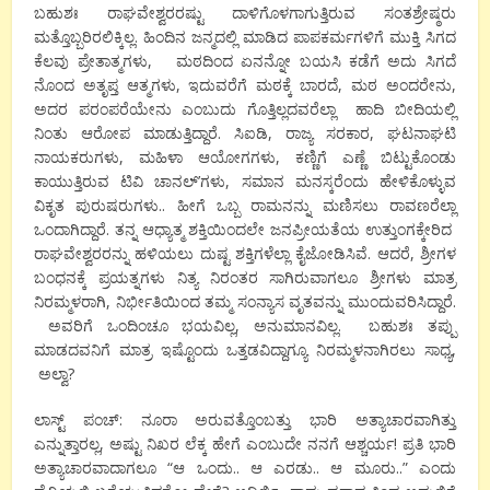
ಬಹುಶಃ ರಾಘವೇಶ್ವರರಷ್ಟು ದಾಳಿಗೊಳಗಾಗುತ್ತಿರುವ ಸಂತಶ್ರೇಷ್ಠರು
ಮತ್ತೊಬ್ಬರಿರಲಿಕ್ಕಿಲ್ಲ. ಹಿಂದಿನ ಜನ್ಮದಲ್ಲಿ ಮಾಡಿದ ಪಾಪಕರ್ಮಗಳಿಗೆ ಮುಕ್ತಿ ಸಿಗದ
ಕೆಲವು ಪ್ರೇತಾತ್ಮಗಳು, ಮಠದಿಂದ ಏನನ್ನೋ ಬಯಸಿ ಕಡೆಗೆ ಅದು ಸಿಗದೆ
ನೊಂದ ಅತೃಪ್ತ ಆತ್ಮಗಳು, ಇದುವರೆಗೆ ಮಠಕ್ಕೆ ಬಾರದೆ, ಮಠ ಅಂದರೇನು,
ಅದರ ಪರಂಪರೆಯೇನು ಎಂಬುದು ಗೊತ್ತಿಲ್ಲದವರೆಲ್ಲಾ ಹಾದಿ ಬೀದಿಯಲ್ಲಿ
ನಿಂತು ಆರೋಪ ಮಾಡುತ್ತಿದ್ದಾರೆ. ಸಿಐಡಿ, ರಾಜ್ಯ ಸರಕಾರ, ಘಟನಾಘಟಿ
ನಾಯಕರುಗಳು, ಮಹಿಳಾ ಆಯೋಗಗಳು, ಕಣ್ಣಿಗೆ ಎಣ್ಣೆ ಬಿಟ್ಟುಕೊಂಡು
ಕಾಯುತ್ತಿರುವ ಟಿವಿ ಚಾನಲ್’ಗಳು, ಸಮಾನ ಮನಸ್ಕರೆಂದು ಹೇಳಿಕೊಳ್ಳುವ
ವಿಕೃತ ಪುರುಷರುಗಳು.. ಹೀಗೆ ಒಬ್ಬ ರಾಮನನ್ನು ಮಣಿಸಲು ರಾವಣರೆಲ್ಲಾ
ಒಂದಾಗಿದ್ದಾರೆ. ತನ್ನ ಆಧ್ಯಾತ್ಮ ಶಕ್ತಿಯಿಂದಲೇ ಜನಪ್ರೀಯತೆಯ ಉತ್ತುಂಗಕ್ಕೇರಿದ
ರಾಘವೇಶ್ವರರನ್ನು ಹಳಿಯಲು ದುಷ್ಟ ಶಕ್ತಿಗಳೆಲ್ಲಾ ಕೈಜೋಡಿಸಿವೆ. ಆದರೆ, ಶ್ರೀಗಳ
ಬಂಧನಕ್ಕೆ ಪ್ರಯತ್ನಗಳು ನಿತ್ಯ ನಿರಂತರ ಸಾಗಿರುವಾಗಲೂ ಶ್ರೀಗಳು ಮಾತ್ರ
ನಿರಮ್ಮಳರಾಗಿ, ನಿರ್ಭೀತಿಯಿಂದ ತಮ್ಮ ಸಂನ್ಯಾಸ ವೃತವನ್ನು ಮುಂದುವರಿಸಿದ್ದಾರೆ.
ಅವರಿಗೆ ಒಂದಿಂಚೂ ಭಯವಿಲ್ಲ, ಅನುಮಾನವಿಲ್ಲ. ಬಹುಶಃ ತಪ್ಪು
ಮಾಡದವನಿಗೆ ಮಾತ್ರ ಇಷ್ಟೊಂದು ಒತ್ತಡವಿದ್ದಾಗ್ಯೂ ನಿರಮ್ಮಳನಾಗಿರಲು ಸಾಧ್ಯ,
ಅಲ್ವಾ?
ಲಾಸ್ಟ್ ಪಂಚ್: ನೂರಾ ಅರುವತ್ತೊಂಬತ್ತು ಭಾರಿ ಅತ್ಯಾಚಾರವಾಗಿತ್ತು
ಎನ್ನುತ್ತಾರಲ್ಲ, ಅಷ್ಟು ನಿಖರ ಲೆಕ್ಕ ಹೇಗೆ ಎಂಬುದೇ ನನಗೆ ಆಶ್ಚರ್ಯ! ಪ್ರತಿ ಭಾರಿ
ಅತ್ಯಾಚಾರವಾದಾಗಲೂ “ಆ ಒಂದು.. ಆ ಎರಡು.. ಆ ಮೂರು..” ಎಂದು