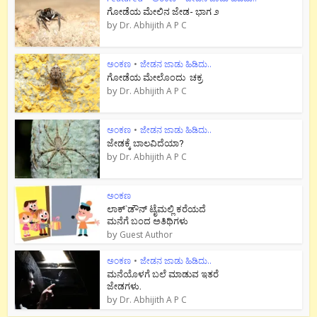
ಗೋಡೆಯ ಮೇಲಿನ ಜೇಡ- ಭಾಗ ೨
by
Dr. Abhijith A P C
ಅಂಕಣ
•
ಜೇಡನ ಜಾಡು ಹಿಡಿದು..
ಗೋಡೆಯ ಮೇಲೊಂದು ಚಕ್ರ
by
Dr. Abhijith A P C
ಅಂಕಣ
•
ಜೇಡನ ಜಾಡು ಹಿಡಿದು..
ಜೇಡಕ್ಕೆ ಬಾಲವಿದೆಯಾ?
by
Dr. Abhijith A P C
ಅಂಕಣ
ಲಾಕ್`ಡೌನ್ ಟೈಮಲ್ಲಿ ಕರೆಯದೆ
ಮನೆಗೆ ಬಂದ ಅತಿಥಿಗಳು
by
Guest Author
ಅಂಕಣ
•
ಜೇಡನ ಜಾಡು ಹಿಡಿದು..
ಮನೆಯೊಳಗೆ ಬಲೆ ಮಾಡುವ ಇತರೆ
ಜೇಡಗಳು.
by
Dr. Abhijith A P C