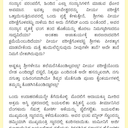
ಸಂನ್ಯಾಸ ಪರಂಪರೆಗೆ, ಹಿಂದಿನ ಎಲ್ಲಾ ಸಂನ್ಯಾಸಿಗಳಿಗೆ ಮಾಡುವ ಘೋರ
ಅಪಮಾನ. ಇವತ್ತು ರಾಘವೇಶ್ವರರನ್ನು ವೀರ್ಯ ಪರೀಕ್ಷೆಗೆ
ಒತ್ತಾಯಿಸುತ್ತಿರುವವರಲ್ಲಿ ಒಂದು ಪ್ರಶ್ನೆ ಕೇಳುತ್ತೇನೆ, ಶ್ರೀಗಳು ವೀರ್ಯ
ಪರೀಕ್ಷೆಗೊಳಪಟ್ಟು ನಾಳೆಯ ದಿನ ಅದು ನೆಗೆಟಿವ್ ಎಂದು ಬಂತೆಂದರೆ , ಅವರ
ಸಂನ್ಯಾಸ ವೃತಕ್ಕೆ ಭಂಗ ತಂದ ಹೊಣೆಯನ್ನು ಹೊರಲು ನಿಮಗ್ಯಾರಿಗಾದರೂ
ಸಾಧ್ಯವಿದೆಯಾ? ಅಂತಹಾ ಅಚಾತುರ್ಯಕ್ಕೆ ಕಾರಣರಾದವರಿಗೆ
ಕ್ಷಮೆಯೆಂಬುದಿದೆಯಾ? ವೀರ್ಯ ಪರೀಕ್ಷೆಗೊಳಪಟ್ಟ ಶ್ರೀಗಳು ಪೀಠತ್ಯಾಗ
ಮಾಡಬೇಕೆಂದು ಮತ್ತೆ ಹುಯಿಲೆಬ್ಬಿಸುವುದು ನೀವುಗಳೇ ತಾನೆ? ಅದೇ ತಾನೆ
ನಿಮಗೆ ಬೇಕಾಗಿರುವುದು?
ಅಷ್ಟಕ್ಕೂ ಶ್ರೀಗಳೇನೂ ತಲೆಮರೆಸಿಕೊಂಡಿಲ್ಲವಲ್ಲಾ? ವೀರ್ಯ ಪರೀಕ್ಷೆಯೊಂದು
ಬೇಡ ಎಂದಿದ್ದಾರೆ ಬಿಟ್ಟರೆ, ನಿತ್ಯವೂ ಎಂದಿನಂತೆ ಅದೇ ಹಸನ್ಮುಖರಾಗಿ, ನಗು
ನಗುತ್ತಾ ಬಹಿರಂಗವಾಗಿಯೇ ಶಿಷ್ಯರ ಜೊತೆಗೂಡಿ ಪೂಜಾ ಕೈಂಕರ್ಯಗಳಲ್ಲಿ
ತಮ್ಮನ್ನು ತೊಡಗಿಸಿಕೊಂಡಿದ್ದಾರಲ್ಲಾ?
ಒಂದು ಉದಾಹರಣೆಯನ್ನೇ ತೆಗೆದುಕೊಳ್ಳಿ. ಮೊದಲಿಗೆ ಆದಾಯಕ್ಕೂ ಮೀರಿದ
ಅಕ್ರಮ ಆಸ್ಥಿ ಪ್ರಕರಣದಲ್ಲಿ ಜಯಲಲಿತಾ ತಪ್ಪಿತಸ್ಥೆ ಎಂದು ತೀರ್ಮಾನಿಸಿದ
ಬೆಂಗಳೂರು ಸೆಷನ್ಸ್ ಕೋರ್ಟ್ ಆಕೆಯನ್ನು ಜೈಲಿಗಟ್ಟಿತು. ಜಯಲಲಿತಾ
ಮುಖ್ಯಮಂತ್ರಿ ಸ್ಥಾನವನ್ನು ಕಳೆದುಕೊಂಡರು. ಅವರ ಭಂಟ ಪನ್ನೀರ್ ಸೆಲ್ವಂರನ್ನು
ಡಮ್ಮಿಯಾಗಿ ಮುಖ್ಯಮಂತ್ರಿ ಸ್ಥಾನದಲ್ಲಿ ಕೂರಿಸಲಾಯಿತು. ಜಾಮೀನಿಗೆ ಅರ್ಜಿ
ಗುಜರಾಯಿಸಿದ ಜಯಲಲಿತಾರ ನಡೆಯನ್ನು ತಿರಸ್ಕರಿಸಿದ ಕರ್ನಾಟಕ ಹೈಕೋರ್ಟ್