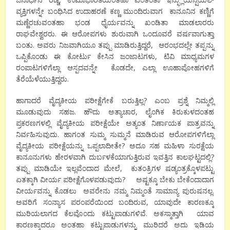
ವ್ಯಕ್ತಿಗಳನ್ನೇ ಬಂಧಿಸಿದ ಉದಾಹರಣೆ ಕಣ್ಣ ಮುಂದಿರುವಾಗ ಕಾನೂನಿನ ಕಣ್ಣಿಗೆ
ಮಣ್ಣೆರಚುವಂತಹಾ ಭಂಡ ಧೈರ್ಯವನ್ನು ಖಂಡಿತಾ ಮಾಡಲಾರರು
ರಾಘವೇಶ್ವರರು. ಈ ಆರೋಪಗಳು ಶುರುವಾಗಿ ಒಂದೂವರೆ ವರ್ಷವಾಗುತ್ತಾ
ಬಂತು. ಅವರು ನಿಜವಾಗಿಯೂ ತಪ್ಪು ಮಾಡಿರುತ್ತಿದ್ದರೆ, ಆರಂಭದಲ್ಲೇ ತಪ್ಪನ್ನು
ಒಪ್ಪಿಕೊಂಡು ಈ ಕೋರ್ಟು ಕೇಸಿನ ಜಂಜಾಟಗಳು, ಟಿವಿ ಮಾಧ್ಯಮಗಳ
ರಂಪಾಟಗಳಿಗೆಲ್ಲಾ ಆಸ್ಪದವನ್ನೇ ಕೊಡದೇ, ಎಲ್ಲಾ ಊಹಾಪೋಹಗಳಿಗೆ
ತೆರೆಯೆಳೆಯುತ್ತಿದ್ದರು.
ಹಾಗಾದರೆ ವೈದ್ಯಕೀಯ ಪರೀಕ್ಷೆಗೇಕೆ ಬರುತ್ತಿಲ್ಲ? ಎಂಬ ಪ್ರಶ್ನೆ ನಿಮ್ಮಲ್ಲಿ
ಮೂಡುವುದು ಸಹಜ. ಹೌದು ಅತ್ಯಾಚಾರ, ಲೈಂಗಿಕ ಕಿರುಕುಳದಂತಹ
ಪ್ರಕರಣಗಳಲ್ಲಿ ವೈದ್ಯಕೀಯ ಪರೀಕ್ಷೆಯೇ ಅತ್ಯಂತ ನಿರ್ಣಾಯಕ ಪಾತ್ರವನ್ನು
ನಿರ್ವಹಿಸುವುದು. ಹಾಗಂತ ಸುಮ್ಮ ಸುಮ್ಮನೆ ಮಾಡಿರುವ ಆರೋಪಗಳಿಗೆಲ್ಲಾ
ವೈದ್ಯಕೀಯ ಪರೀಕ್ಷೆಯನ್ನು ಒಪ್ಪಲಾದೀತೇ? ಅದೂ ಸಹ ಮಹಿಳಾ ಸುರಕ್ಷೆಯ
ಕಾನೂನುಗಳು ಹೇರಳವಾಗಿ ದುರ್ಬಳಕೆಯಾಗುತ್ತಿರುವ ಇವತ್ತಿನ ಕಾಲಘಟ್ಟದಲ್ಲಿ?
ತಪ್ಪು ಮಾಡಿಯೇ ಇಲ್ಲವೆಂದಾದ ಮೇಲೆ, ಕುತಂತ್ರಿಗಳ ಷಡ್ಯಂತ್ರಕ್ಕೊಳಪಟ್ಟು
ಏತಕ್ಕಾಗಿ ವೀರ್ಯ ಪರೀಕ್ಷೆಗೊಳಪಡುವುದು? ಅಷ್ಟಕ್ಕೂ ಬೇಕು ಬೇಕೆಂದಾದಾಗ
ವೀರ್ಯವನ್ನು ಕೊಡಲು ಅವರೇನು ನಮ್ಮ ನಿಮ್ಮಂತೆ ಸಾಮಾನ್ಯ ಪುರುಷನಲ್ಲ.
ಅವರಿಗೆ ಸಂನ್ಯಾಸ ಪರಂಪರೆಯಿಂದ ಬಂದಿರುವ, ಯಾವುದೇ ಕಾರಣಕ್ಕೂ
ಮುರಿಯಲಾಗದ ಕೆಲವೊಂದು ಕಟ್ಟುಪಾಡುಗಳಿವೆ. ಅಕಸ್ಮಾತ್ತಾಗಿ ಯಾವ
ಕಾರಣಕ್ಕಾದರೂ ಅಂತಹಾ ಕಟ್ಟುಪಾಡುಗಳನ್ನು ಮುರಿದರೆ ಅದು ಇಡಿಯ