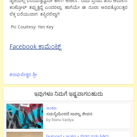
ಡೈರಿಯಲ್ಲಿ ಬರೆಯುತ್ತಿದ್ದರೋ ಹೇಗೆ? ಅದಿರ್ಲಿ.. ರಾಮ ಪ್ರಸಾದ ತಿಂದ ಅಮಲಿಗೆ
ಕಂಟ್ರೋಲ್ ತಪ್ಪುತ್ತಿದ್ದೆ ಎಂದರಲ್ಲಾ, ಹಾಗೆಯೇ ಈ ನೂರಾ ಅರವತ್ತೊಂಬತ್ತರ
ಲೆಕ್ಕ ಬರೆಯುವಾಗ ತಪ್ಪಿರಲಿಲ್ವಾ?!
Pic Courtesy: Yen Key
Facebook ಕಾಮೆಂಟ್ಸ್
ರಾಘವೇಶ್ವರ ಶ್ರೀ
ಇವುಗಳೂ ನಿಮಗೆ ಇಷ್ಟವಾಗಬಹುದು
ಅಂಕಣ
ಸಮಸ್ಯೆಯೆಂದರೆ ಸಾವಲ್ಲ, ಜೀವನ
by
Manu Vaidya
Featured
•
ಅಂಕಣ
•
ಜೇಡನ ಜಾಡು ಹಿಡಿದು..