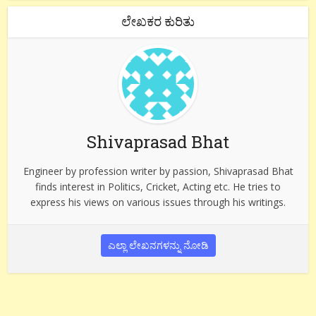
ಲೇಖಕರ ಕುರಿತು
Shivaprasad Bhat
Engineer by profession writer by passion, Shivaprasad Bhat
finds interest in Politics, Cricket, Acting etc. He tries to
express his views on various issues through his writings.
ಎಲ್ಲಾ ಲೇಖನಗಳನ್ನು ನೋಡಿ