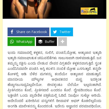
Share on Facebook
Twitter
WhatsApp
Buffer
ಇಂದು ಸಮಾಜದಲ್ಲಿ ಕಳ್ಳತನ, ಸುಲಿಗೆ, ವಂಚನೆ,ದ್ರೋಹ, ಅತ್ಯಾಚಾರ ಇತ್ಯಾದಿ
ಇತ್ಯಾದಿ ಸಮಾಜಘಾತುಕ ಚಟುವಟಿಕೆಗಳು ಸಾಲುಸಾಲಾಗಿ ದಾಳಿಮಾಡುತ್ತಿವೆ. ಜನ
ತಮ್ಮನ್ನು ರಕ್ಷಿಸು ಎಂದು ಬೇಡುವ ದೇವರ ವಿಗ್ರಹವೇ ಕಳ್ಳತನವಾಗುತ್ತಿದೆ. ಸ್ವಂತ
ಎಂದೆನಿಸಿದವರೇ ವಂಚಿಸಿ ಆಸ್ತಿ ಕಬಳಿಸಿ ನಂಬಿಕೆ ದ್ರೋಹ ಎಸಗುತ್ತಾರೆ. ತನ್ನದೇ
ತೋಳಲ್ಲಿ ಆಡಿ ಬೆಳೆದ ಮಗಳನ್ನು ತಂದೆಯೇ ಅತ್ಯಾಚಾರ ಮಾಡುತ್ತಾನೆ.
ಮಾನವೀಯ ಮೌಲ್ಯಗಳ ಅಧಃಪತನದ ಮಟ್ಟ ಇದಕ್ಕಿಂತ
ಹೆಚ್ಚಾಗಲುಸಾಧ್ಯವಿಲ್ಲವೇನೋ. ಜೀವಕ್ಕಂತೂ ಬೆಲೆಯೇ ಇಲ್ಲದಂತಾಗಿದೆ.
ಪ್ರೀತಿಸಿದರೂ ಕೊಲೆ, ಪ್ರೀತಿಸಲಾರೆ ಎಂದರೂ ಕೊಲೆ. ದ್ವೇಷದಿಂದಲೂ ಕೊಲೆ.
ಇತ್ತೀಚೆಗೆ ಒಂದು ಪ್ರಾದೇಶಿಕ ಪತ್ರಿಕೆಯಲ್ಲಿ ಓದಿದೆ. ನಿಜವೋ ಸುಳ್ಳೋ ಅರಿಯೆ.
ಅದೇನೆಂದರೆ ಖರೀದಿಸಿದ ವಸ್ತುಗಳಿಗೆ ದೀಪಾವಳಿ ಆಫರ್ ಕೊಡಲಿಲ್ಲವೆಂದು
ಅಂಗಡಿ ಮಾಲೀಕನನ್ನು ಕೊಂದರಂತೆ. ಇದೇನು ಅಜ್ಞಾನದ ಪರಮಾವಧಿಯೋ,