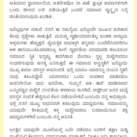
ಅತಿಯಾದ ಜ್ಞಾನಾರ್ಜನೆಯ ಅತಿರೇಕವೋ ನಾ ಕಾಣೆ. ಕ್ಷುಲ್ಲಕ ಕಾರಣಗಳಿಗಾಗಿ
ಒಂದು ಜೀವದ ಬಲಿ ನಡೆಯುತ್ತಿದೆ ಎಂದರೆ ಸಮಾಜದ ಸ್ವಾಸ್ಥ್ಯದ ಬಗ್ಗೆ
ಚಿಂತೆಯಾಗುವುದು ಖಂಡಿತ.
ಇವೆಲ್ಲವುಗಳ ನಡುವೆ ನನಗೆ ಈ ಸಮಸ್ಯೆಯ ಇನ್ನೊಂದೇ ಮುಖದ ಕುರಿತಾದ
ಕೆಲವು ಪ್ರಶ್ನೆಗಳು ಕಾಡುತ್ತಿವೆ. ಮನುಷ್ಯ ಸ್ವಾರ್ಥಿಯಾದಂತೆಲ್ಲ ಇಂತಹ ಅನ್ಯಾಯ
ಅಕ್ರಮಗಳು ಹೆಚ್ಚುತ್ತದೆ. ವೈಯಕ್ತಿಕ ಲಾಭಕ್ಕಾಗಿ ತನ್ನವರು ಎಂದೆಣಿಸಿದವರಿಗೂ
ಆತ ಹಾನಿಯುಂಟುಮಾಡಬಲ್ಲ. ಹೀಗೆ ಸ್ವಾರ್ಥತೆಯ ಪರಮಾವಧಿ ತಲುಪಿರುವ
ಸಮಾಜದ ಸ್ಥಿತಿ ಇನ್ನಷ್ಟು ಹದಗೆಡುವ ಮೊದಲು ಸ್ವಲ್ಪ ಮಟ್ಟಿಗಾದರೂ
ಸುಧಾರಿಸುವುದು ಅಗತ್ಯ ಎನಿಸುತ್ತದೆ. ಈ ಸಮಾಜದ ಅಸ್ವಸ್ಥತೆಗೆ ಇನ್ನೊಂದು
ಮುಖ್ಯ ಕಾರಣ ಪರಸ್ಪರ ಅಪನಂಬಿಕೆ. ಇಲ್ಲಿ ಯಾರೂ ಯಾರನ್ನೂ ನಂಬದ ಸ್ಥಿತಿಗೆ
ನಾವು ತಲುಪಿದ್ದೇವೆ. ಯಾರಾದರೂ ಒಂದು ಉಪಕಾರ ಮಾಡಿದರೂ
ಅವನಿಗೇನೋ ಲಾಭ ಇರಬೇಕು, ಸುಮ್ಮನೆ ಆತ ಹಾಗೆ ಮಾಡಿರಲಾರ
ಎನ್ನುವಷ್ಟರ ಮಟ್ಟಿಗೆ ನಂಬಿಕೆಯ ತಳಪಾಯ ಕುಸಿದಿದೆ. ಆದ್ದರಿಂದ ಜನರ ಮಧ್ಯೆ
ಪರಸ್ಪರ ನಂಬಿಕೆ ಹೆಚ್ಚಿಸುವ ಕೆಲಸ ನಡೆಯಬೇಕಿದೆ ಎಂಬುದು ನನ್ನ ಅಭಿಪ್ರಾಯ.
ಇಲ್ಲಿ ನನಗೆ ಮುಖ್ಯ ಸಾಧನವಾಗಿ ಕಾಣುವುದು ಮಾಧ್ಯಮಗಳು. ಸಮಾಜವನ್ನು
ಯಾವುದೇ ರೀತಿಯಲ್ಲಿ ತಕ್ಕ ಮಟ್ಟಿಗಾದರೂ ಬದಲಾಯಿಸುವ ಶಕ್ತಿ
ಮಾಧ್ಯಮಗಳಿಗಿದೆ ಎಂಬುದು ನನ್ನ ಅನಿಸಿಕೆ.
ಜಗತ್ತಿನ ಯಾವುದೇ ಮೂಲೆಯಲ್ಲಿ ಏನೇ ನಡೆದರೂ ಜನರಿಗೆ ತಕ್ಷಣ ಸುದ್ದಿ
ಮುಟ್ಟಿಸುವ ಕೆಲಸವನ್ನು ಮಾಧ್ಯಮಗಳು ಮಾಡುತ್ತಿವೆ. ನಿಜಕ್ಕೂ ಇದು ಶ್ಲಾಘನೀಯ