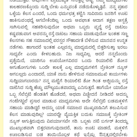
ಕಾಲಹರಣಕ್ಕೊಂದು ಸುದ್ದಿ ಬೇಕು ಎನ್ನುವಂತೆ ನಡೆದುಕೊಳ್ಳುತ್ತಿವೆ. ನನ್ನ ಪ್ರಕಾರ
ಒಳ್ಳೆಯ ಕೆಲಸ ಎಂದರೆ, ಒಂದು ಧರ್ಮಛತ್ರ ಕಟ್ಟಿಸಿ ಸಾವಿರಾರು ಜನರಿಗೆ ಊಟ
ಹಾಕಿಸುವಂಥದ್ದೆ ಆಗಬೇಕೆಂದಿಲ್ಲ. ಒಂದು ಅಪಘಾತ ಆದಾಗ ತಕ್ಷಣ ಆಸ್ಪತ್ರೆ
ಸಾಗಿಸುವಲ್ಲಿ ಸಹಕರಿಸುವುದೋ ಅಥವಾ ಒಬ್ಬರು ವೃದ್ದೆ ರಸ್ತೆ ದಾಟಲು
ಕಷ್ಟಪಡುವಾಗ ಅವರನ್ನು ರಸ್ತೆ ದಾಟಲು ಸಹಾಯ ಮಾಡುವುದೋ ಇಂತಹ ಸಣ್ಣ
ಕೆಲಸಗಳು ಸಹ ಸಮಾಜದಲ್ಲಿ ಪರಸ್ಪರ ಸೌಹಾರ್ದತೆ ಬೆಳೆಸುವ ಮಾನವನ ಉನ್ನತ
ನಡೆಗಳು. ಹಾಗಾದರೆ ಇಂತಹ ಎಲ್ಲವನ್ನು ಮಾಧ್ಯಮದಲ್ಲಿ ಬಿತ್ತರಿಸುತ್ತಾ ಇರಲು
ಸಾಧ್ಯವೇ ಎಂದು ಕೇಳಬಹುದು. ನಿಜ ಸಾಧ್ಯವಿಲ್ಲ. ಆದರೆ ನನ್ನದೊಂದು
ಪ್ರಶ್ನೆಯಿದೆ, ಯಾರಿಗೂ ಉಪಯೋಗವಿರದ ಒಂದು ರಿಯಾಲಿಟಿ ಶೋನ
ಆಗುಹೋಗುಗಳು ಒಂದೇ ಕಾಲಕ್ಕೆ ಎಲ್ಲ ಮಾಧ್ಯಮಗಳಿಗೆ ಬ್ರೇಕಿಂಗ್ ನ್ಯೂಸ್
ಆಗಬಲ್ಲದು ಎಂದಾದರೆ, ಯಾಕೆ ನಾನು ಹೇಳಿರುವ ಸಮಾಜಮುಖಿ ಕಾರ್ಯಗಳು
ಸುದ್ದಿಯಾಗಬಾರದು? ನನ್ನ ಮಟ್ಟಿಗೆ ರಿಯಾಲಿಟಿ ಶೋ ಗಿಂತ ಅಜ್ಜಿಯನ್ನು ರಸ್ತೆ
ದಾಟಿಸಿದ ಸುದ್ದಿ ಹೆಚ್ಚು ಮೌಲ್ಯಯುತವಾದದ್ದು ಎನಿಸುತ್ತದೆ. ಹಾಗೆಯೇ ಯಾರೋ
ಒಬ್ಬ ಸೆಲೆಬ್ರಿಟಿ ಹೆಂಡತಿಗೆ ಹೊಡೆದರೆ, ಅಥವಾ ವಿಚ್ಛೇದನೆ ನೀಡಿದರೆ ಅದನ್ನು
ಗಂಟೆಗಟ್ಟಲೆ ಪ್ರಸಾರ ಮಾಡುವ ಮಾಧ್ಯಮಗಳು ಅದೇ ಸೆಲೆಬ್ರಿಟಿ ಬಡಮಕ್ಕಳಿಗೆ
ಸಹಾಯ ಮಾಡಿದ್ದರೆ ಅದನ್ನು ಯಾಕೆ ಸಮಾಜದ ಮುಖ್ಯವಾಹಿನಿಗೆ ತಲುಪಿಸುವ
ಕೆಲಸ ಮಾಡುವುದಿಲ್ಲ? ಯಾರದ್ದೇ ವೈಯಕ್ತಿಕ ಬದುಕು ಸಮಾಜಕ್ಕೆ ಬ್ರೇಕಿಂಗ್
ನ್ಯೂಸ್ ಆಗುತ್ತಿರುವುದು ವಿಪರ್ಯಾಸವೇ ಸರಿ. ಒಬ್ಬಳು ನಟಿ ಬರ್ಗರ್ ತಿಂದದ್ದು
ಮುಖ್ಯಾಂಶವಾಗಿ ಬಿತ್ತರವಾಗುವುದಾದರೆ, ತಾನು ಊಟ ಮಾಡದೆ, ಮಕ್ಕಳಿಗೆ
ಉಣಬಡಿಸುವ ಬಡ ತಾಯಿಯೊಬ್ಬಳ ಕಥೆ ಇನ್ನೆಷ್ಟು ಔನ್ನತ್ಯದಲ್ಲಿರಬೇಕು