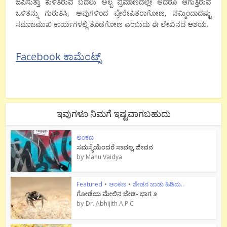
ಜಪಿಸುತ್ತಾ ಕುಳಿತಿರುವ ಬದಲು ಅಲ್ಪ ಪ್ರಮಾಣದಲ್ಲೇ ಆದರೂ ಆಗುತ್ತಿರುವ
ಒಳಿತನ್ನು ಗುರುತಿಸಿ, ಅವುಗಳಿಂದ ಪ್ರೇರೇಪಿತರಾಗೋಣ, ನಮ್ಮಿಂದಾದಷ್ಟು
ಸಮಾಜಮುಖಿ ಕಾರ್ಯಗಳಲ್ಲಿ ತೊಡಗೋಣ ಎಂಬುದು ಈ ಲೇಖನದ ಆಶಯ.
Facebook ಕಾಮೆಂಟ್ಸ್
ಇವುಗಳೂ ನಿಮಗೆ ಇಷ್ಟವಾಗಬಹುದು
ಅಂಕಣ
ಸಮಸ್ಯೆಯೆಂದರೆ ಸಾವಲ್ಲ, ಜೀವನ
by
Manu Vaidya
Featured
•
ಅಂಕಣ
•
ಜೇಡನ ಜಾಡು ಹಿಡಿದು..
ಗೋಡೆಯ ಮೇಲಿನ ಜೇಡ- ಭಾಗ ೨
by
Dr. Abhijith A P C