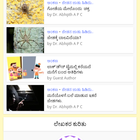
ಅಂಕಣ
•
ಜೇಡನ ಜಾಡು ಹಿಡಿದು..
ಗೋಡೆಯ ಮೇಲೊಂದು ಚಕ್ರ
by
Dr. Abhijith A P C
ಅಂಕಣ
•
ಜೇಡನ ಜಾಡು ಹಿಡಿದು..
ಜೇಡಕ್ಕೆ ಬಾಲವಿದೆಯಾ?
by
Dr. Abhijith A P C
ಅಂಕಣ
ಲಾಕ್`ಡೌನ್ ಟೈಮಲ್ಲಿ ಕರೆಯದೆ
ಮನೆಗೆ ಬಂದ ಅತಿಥಿಗಳು
by
Guest Author
ಅಂಕಣ
•
ಜೇಡನ ಜಾಡು ಹಿಡಿದು..
ಮನೆಯೊಳಗೆ ಬಲೆ ಮಾಡುವ ಇತರೆ
ಜೇಡಗಳು.
by
Dr. Abhijith A P C
ಲೇಖಕರ ಕುರಿತು