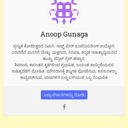
Anoop Gunaga
ಪ್ರಸ್ತುತ ಕೋಟೇಶ್ವರದ ನಿವಾಸಿ. ಸಾಫ್ಟ್ ವೇರ್ ಇಂಜಿನಿಯರಿಂಗ್ ಉದ್ಯೋಗ.
ಬರವಣಿಗೆ ಮನಸಿಗೆ ಮೆಚ್ಚು. ಯಕ್ಷಗಾನ, ಸಿನಿಮಾ, ಕನ್ನಡ ಸಾಹಿತ್ಯಾಧ್ಯಯನದ
ಹುಚ್ಚು. ಪೆನ್ಸಿಲ್ ಸ್ಕೆಚ್-ಹವ್ಯಾಸ.
ಶಿವರಾಮ ಕಾರಂತರ ಕೃತಿಗಳಿಂದ ಪ್ರಭಾವಿತ, ಜಯಂತ ಕಾಯ್ಕಿಣಿಯವರ
ಸಾಹಿತ್ಯದೆಡೆಗೆ ಮೋಹಿತ. ಮೌನರಾಗಕ್ಕೆ ಶಬ್ದಗಳ ಪೋಣಿಸುವ, ಕನಸುಗಳನ್ನು
ಕಾವ್ಯವಾಗಿಸುವ, ಭಾವಗಳಿಗೆ ಬಣ್ಣ ಬಳಿಯುವ ಒಬ್ಬ ಸಂಭಾವಿತ
ಎಲ್ಲಾ ಲೇಖನಗಳನ್ನು ನೋಡಿ