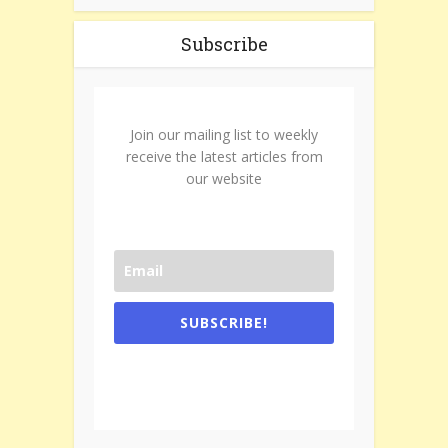
Subscribe
Join our mailing list to weekly
receive the latest articles from
our website
SUBSCRIBE!
One e-mail a week. We don't spam.
Don't forget to check the promotional
tab if you are using gmail.