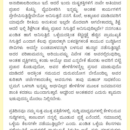
ಅನಾದಿಕಾಲದಿಂದಲೂ ಇದೆ. ಆದರೆ ಇಂದು ದುಷ್ಟಶಕ್ತಿಗಳಿಗೆ ನಾವೇ ಅತಿಯಾದ
ಪ್ರಚಾರ ಕೊಟ್ಟು ವೈಭವೀಕರಿಸಿ ಇನ್ನಷ್ಟು ಅಂತಹ ಕಾರ್ಯಗಳಿಗೆ
ಪ್ರೇರೇಪಿಸುತ್ತಿದ್ದೇವೇನೋ ಅನಿಸುತ್ತದೆ ನನಗೆ. ಕೊಲೆ, ಅತ್ಯಾಚಾರ ಮಾಡಿದವರಿಗೆ
ಯಾವುದೇ ರೀತಿಯ ಅನುಕಂಪ ಇಲ್ಲದೇ ಮೊದಲಾಗಿ ಆಗಬೇಕಾದದ್ದು ಶಿಕ್ಷೆ.
ಆದರೆ ಇಲ್ಲಿ ಶಿಕ್ಷೆಗಿಂತ ಹೆಚ್ಚು ಪ್ರಚಾರ ಸಿಗುತ್ತಿದೆ ಅನಿಸುವುದಿಲ್ಲವೇ? ನನಗಂತೂ
ಖಂಡಿತ ಹಾಗೆ ಅನಿಸುತ್ತಿದೆ. ಒಳ್ಳೆಯದಕ್ಕಿಂತ ಕೆಟ್ಟದ್ದಕ್ಕೆ ಹೆಚ್ಚಿನ ಪ್ರಾಮುಖ್ಯತೆ
ಸಿಗುತ್ತಿದೆ ಎಂದಾಗ ಕೆಲವು ಪ್ರಚಾರಕ್ಕಾಗಿ ಬಕಪಕ್ಷಿಗಳಂತೆ ಕಾಯುವ ಬುದ್ಧಿಹೀನ
ಜೀವಿಗಳು ಅದನ್ನೇ ಬಂಡವಾಳವನ್ನಾಗಿ ಬಳಸುವ ಹುನ್ನಾರ ನಡೆಸುತ್ತಿದ್ದಾರೆ.
ಅದರ ಪರಿಣಾಮವನ್ನು ಅರಿಯುವಷ್ಟು ವಿವೇಕ ಸಹ ಅವರಲ್ಲಿರುವುದಿಲ್ಲ.
ಅಂತಹ ವ್ಯಕ್ತಿಗಳನ್ನು ಕಂಡು ಅಯ್ಯೋ ಪಾಪ ಎನ್ನಬೇಕೆ ಹೊರತು ಅವರಿಗೆ ಬಿಟ್ಟಿ
ಪ್ರಚಾರ ಕೊಡುವುದೋ, ಅವರ ಹೇಳಿಕೆಗಳನ್ನೆಲ್ಲ ಪ್ರಸಾರ ಮಾಡುವುದೊ
ಮಾಡಿದರೆ ಅದಕ್ಕಿಂತ ಸಮಯದ ದುರುಪಯೋಗ ಬೇರೊಂದಿಲ್ಲ. ಅವರ
ಕುರಿತಾಗಿ ಚರ್ಚೆಗಳಾದಂತೆಲ್ಲ ಅವರುಗಳು ತಾವು ಮಹಾನ್ ಸಾಧಕರೆಂಬ
ಭ್ರಮಗೆ ಒಳಗಾಗಿ ಇನ್ನಷ್ಟು ಅರ್ಥವಿಲ್ಲದ ಹೇಳಿಕೆಗಳ ಮೂಲಕ ಜನಮಾನಸದ
ಶಾಂತಿ ಕದಡಲು ಮುಂದಾಗುತ್ತಾರೆ. ಆದ್ದರಿಂದ ಅಂತಹವರ ಎದುರು ಕ್ಯಾಮರಾ
ಇಡುವುದನ್ನು ಮೊದಲು ನಿಲ್ಲಿಸಬೇಕು.
ಪ್ರತಿದಿನವೂ ನಮ್ಮ ಸುತ್ತ-ಮುತ್ತ ಪತ್ರಿಕೆಗಳಲ್ಲಿ, ಸುದ್ದಿ ಮಾಧ್ಯಮಗಳಲ್ಲಿ ಕೇಳಿಬರುವ
ಸುದ್ದಿಗಳನ್ನು ಕಾಣುವಾಗ ನನ್ನಲ್ಲಿ ಮೂಡುವ ಪ್ರಶ್ನೆ ಏನೆಂದರೆ, ಸಮಾಜದಲ್ಲಿ
ಒಳ್ಳೆಯ ಕೆಲಸಗಳೇ ನಡೆಯುತ್ತಿಲ್ಲವೇ? ಎಂದು. ಖಂಡಿತ ಒಳ್ಳೆಯ ಕೆಲಸಗಳೂ
ನಡೆಯುತ್ತಿವೆ. ಅವುಗಳಿಗೆ ಪ್ರಾಮುಖ್ಯತೆ ಸಿಗುತ್ತಿಲ್ಲ ಅಷ್ಟೆ. ನಮ್ಮ ಮಾಧ್ಯಮಗಳು