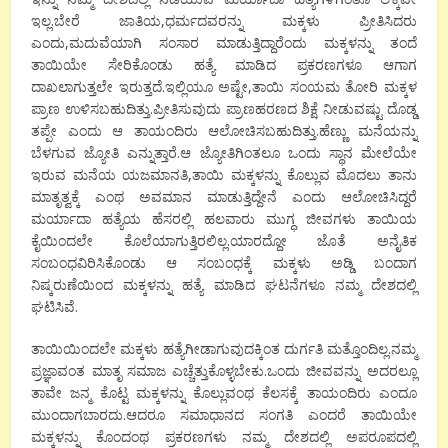
ಇಲ್ಲ.ಬೇರೆ ಜಾತಿಯ,ಧರ್ಮದವರನ್ನು ಮಕ್ಕಳು ಪ್ರೀತಿಸಿದರು
ಎಂದು,ಮದುವೆಯಾಗಿ ಸಂಸಾರ ಮಾಡುತ್ತಿದ್ದಾರೆಂದು ಮಕ್ಕಳನ್ನು ತಂದೆ
ತಾಯಿಯೇ ಸೇರಿಕೊಂಡು ಹತ್ಯೆ ಮಾಡಿದ ಪ್ರಕರಣಗಳೂ ಆಗಾಗ
ದಾಖಲಾಗುತ್ತಲೇ ಇರುತ್ತದೆ.ಇಲ್ಲಿಯೂ ಅಷ್ಟೇ,ತಾಯಿ ಸಂಯಮ ತೋರಿ ಮಕ್ಕಳ
ಪ್ರಾಣ ಉಳಿಸಬಹುದಿತ್ತು.ಪ್ರೀತಿಸುವುದು ಪ್ರಾಣಹರಣದ ಶಿಕ್ಷೆ ನೀಡುವಷ್ಟು ದೊಡ್ಡ
ತಪ್ಪೇ ಎಂದು ಆ ತಾಯಂದಿರು ಆಲೋಚಿಸಬಹುದಿತ್ತು.ಹೆಣ್ಣು ಮನೆಯನ್ನು
ಬೆಳಗುವ ಜ್ಯೋತಿ ಎನ್ನುತ್ತಾರೆ.ಆ ಜ್ಯೋತಿಗಿಂತಲೂ ಒಂದು ಸ್ಥಾನ ಮೇಲೆಯೇ
ಇರುವ ಮನೆಯ ಯಜಮಾನತಿ,ತಾಯಿ ಮಕ್ಕಳನ್ನು ಕೊಲ್ಲುವ ಮೊದಲು ತಾನು
ಮಾತೃತ್ವಕ್ಕೆ ಎಂಥ ಅವಮಾನ ಮಾಡುತ್ತಿದ್ದೇನೆ ಎಂದು ಆಲೋಚಿಸಿದ್ದರೆ
ಮರ್ಯಾದಾ ಹತ್ಯೆಯ ಹೆಸರಲ್ಲಿ ಹಲವಾರು ಮುಗ್ಧ ಜೀವಗಳು ತಾಯಿಯ
ಕೈಯಿಂದಲೇ ಕೊಲೆಯಾಗುತ್ತಿರಲಿಲ್ಲ.ಯಾರದ್ದೋ ಜೊತೆ ಅನೈತಿಕ
ಸಂಬಂಧವಿರಿಸಿಕೊಂಡು ಆ ಸಂಬಂಧಕ್ಕೆ ಮಕ್ಕಳು ಅಡ್ಡಿ ಬಂದಾಗ
ನಿಷ್ಕರುಣೆಯಿಂದ ಮಕ್ಕಳನ್ನು ಹತ್ಯೆ ಮಾಡಿದ ಘಟನೆಗಳೂ ನಮ್ಮ ದೇಶದಲ್ಲಿ
ಘಟಿಸಿವೆ.
ತಾಯಿಯಿಂದಲೇ ಮಕ್ಕಳು ಹತ್ಯೆಗೀಡಾಗುವುದಕ್ಕಿಂತ ದುರ್ಗತಿ ಮತ್ತೊಂದಿಲ್ಲ.ನಮ್ಮ
ಪ್ರಜ್ಞಾವಂತ ಮಾತೃ ಸಮಾಜ ಎಚ್ಚೆತ್ತುಕೊಳ್ಳಬೇಕು.ಒಂದು ಜೀವವನ್ನು ಅದರಲ್ಲೂ
ತಾವೇ ಜನ್ಮ ಕೊಟ್ಟ ಮಕ್ಕಳನ್ನು ಕೊಲ್ಲುವಂಥ ಕೆಲಸಕ್ಕೆ ತಾಯಂದಿರು ಎಂದೂ
ಮುಂದಾಗಬಾರದು.ಆದರೂ ಸಮಾಧಾನದ ಸಂಗತಿ ಎಂದರೆ ತಾಯಿಯೇ
ಮಕ್ಕಳನ್ನು ಕೊಂದಂಥ ಪ್ರಕರಣಗಳು ನಮ್ಮ ದೇಶದಲ್ಲಿ ಅಪರೂಪದಲ್ಲಿ