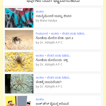
ಇವುಗಳೂ ನಿಮಗೆ ಇಷ್ಟವಾಗಬಹುದು
ಅಂಕಣ
ಸಮಸ್ಯೆಯೆಂದರೆ ಸಾವಲ್ಲ, ಜೀವನ
by
Manu Vaidya
Featured
•
ಅಂಕಣ
•
ಜೇಡನ ಜಾಡು ಹಿಡಿದು..
ಗೋಡೆಯ ಮೇಲಿನ ಜೇಡ- ಭಾಗ ೨
by
Dr. Abhijith A P C
ಅಂಕಣ
•
ಜೇಡನ ಜಾಡು ಹಿಡಿದು..
ಗೋಡೆಯ ಮೇಲೊಂದು ಚಕ್ರ
by
Dr. Abhijith A P C
ಅಂಕಣ
•
ಜೇಡನ ಜಾಡು ಹಿಡಿದು..
ಜೇಡಕ್ಕೆ ಬಾಲವಿದೆಯಾ?
by
Dr. Abhijith A P C
ಅಂಕಣ
ಲಾಕ್`ಡೌನ್ ಟೈಮಲ್ಲಿ ಕರೆಯದೆ