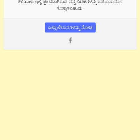
ತಿಳಿಯಲು ಇಲ್ಲಿ ಪ್ರಕಟವಾಗಿರುವ ನನ್ನ ಬರಹಗಳನ್ನು ಓದಿ.ಏನಾದರೂ
ಗೊತ್ತಾಗಬಹುದು.
ಎಲ್ಲಾ ಲೇಖನಗಳನ್ನು ನೋಡಿ