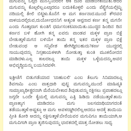
ಮಗುವನ್ನು ಒಲ್ಲದ ಮನಸ್ಸಿನಿಂದಲೇ ಆಕೆ ದೂರ ಮಾಡಬೇಕಾಯಿತು.ಆದರೆ
ಮಗುವನ್ನು ಕೊಲ್ಲಲಿಲ್ಲ.ಎಲ್ಲಾದರೂ ಬದುಕಿಕೊಳ್ಳಲಿ ಎಂದು ಪೆಟ್ಟಿಗೆಯಲ್ಲಿಟ್ಟು
ನದಿಯಲ್ಲಿ ತೇಲಿ ಬಿಟ್ಟಳು.ಕೊನೆಗೆ ಆ ಮಗ ಕರ್ಣನಾದ.ಮುಂದೆ ಕೌರವರ
ಪಾಳಯದಲ್ಲಿರುವ,ದುರ್ಯೋಧನನಿಗೆ ಅತ್ಯಂತ ಆಪ್ತನಾದ ಕರ್ಣ ತನ್ನ ಮಗನೇ
ಎಂದು ಗೊತ್ತಾದಾಗ ಕುಂತಿಗೆ ಧರ್ಮಸಂಕಟವಾಯಿತು.ಯುದ್ಧದ ಹಿಂದಿನ ದಿನ
ಕರ್ಣನ ಬಳಿ ಹೋಗಿ ತನ್ನ ಐವರು ಪಾಂಡವ ಮಕ್ಕಳ ಪ್ರಾಣ ಬಿಕ್ಷೆ
ಬೇಡುತ್ತಾಳೆ.ಮಗನ ಬಳಿಯೇ ತಾಯಿ ತನ್ನ ಇತರ ಮಕ್ಕಳ ಪ್ರಾಣ ಭಿಕ್ಷೆ
ಬೇಡುವಂಥ ಆ ಸನ್ನಿವೇಶ ಹೇಗಿದ್ದಿರಬಹುದು?ಕರ್ಣ ಯುದ್ಧದಲ್ಲಿ
ಸಾಯುವುದನ್ನು ನಿಸ್ಸಹಾಯಕಳಾಗಿ ನೋಡುತ್ತಾ ಕುಂತಿ ಮೂಕರೋದನ
ಮಾಡಿದಳು.ಎಲ್ಲ ಕಾಲದಲ್ಲೂ ತಾಯಿ ಮಕ್ಕಳ ಒಳ್ಳೆಯದನ್ನು,ಅವರ
ಅಭಿವೃದ್ಧಿಯನ್ನು ಬಯಸಿದವಳೇ.
ಇತ್ತೀಚೆಗೆ ಬಿಡುಗಡೆಯಾದ ‘ಬಾಹುಬಲಿ’ ಎಂಬ ತೆಲುಗು ಸಿನಿಮಾದಲ್ಲೂ
ಶಿವಗಾಮಿ ಎಂಬ ಪಾತ್ರಧಾರಿ ಪುಟ್ಟ ಮಗುವನ್ನು,ಮುಂದೆ ಮಾಹಿಷ್ಮತಿ
ಸಾಮ್ರಾಜ್ಯಾಧೀಶ್ವರನಾಗಿ ಮೆರೆಯಬೇಕಾದ ಶಿವುಡುವನ್ನು ರಕ್ಷಿಸಲು ಪ್ರವಾಹದಲ್ಲೂ
ಜಗ್ಗದೇ ಒಂದೇ ಕೈಯಲ್ಲಿ ಮಗುವನ್ನು ಎತ್ತಿ ಹಿಡಿದು ನಡೆಯುತ್ತಾಳೆ.ತಾನು
ಪ್ರಾಣತ್ಯಾಗ ಮಾಡಿದರೂ ಮಗು ಜಲಸಮಾಧಿಯಾಗದಂತೆ
ತಡೆಯುತ್ತಾಳೆ.ಅಷ್ಟಕ್ಕೂ ಆ ಮಗು ಅವಳದ್ದಾಗಿರಲಿಲ್ಲ.ಆದರೂ ಅದಕ್ಕೆ ತಾಯಿಯ
ಪ್ರೀತಿ ತೋರಿ ಅದನ್ನು ರಕ್ಷಿಸುತ್ತಾಳೆ.ಬೇರೆಯವರ ಮಗುವಿಗೂ ತಾಯಿಯಾಗಿ,ಆ
ಮಗುವಿಗಾಗಿ ಪ್ರಾಣ ತ್ಯಜಿಸುವುದನ್ನು ಭಾರತದಲ್ಲಿ ಮಾತ್ರ ನೋಡಲು ಸಾಧ್ಯ.