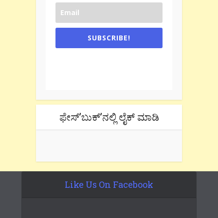
SUBSCRIBE!
One e-mail a week. We don't spam.
Don't forget to check the promotional
tab if you are using gmail.
ಫೇಸ್’ಬುಕ್’ನಲ್ಲಿ ಲೈಕ್ ಮಾಡಿ
Like Us On Facebook