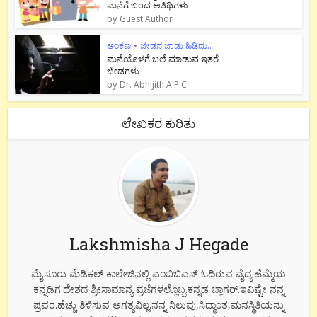
ಮನೆಗೆ ಬಂದ ಅತಿಥಿಗಳು
by
Guest Author
ಅಂಕಣ
•
ಜೇಡನ ಜಾಡು ಹಿಡಿದು..
ಮನೆಯೊಳಗೆ ಬಲೆ ಮಾಡುವ ಇತರೆ
ಜೇಡಗಳು.
by
Dr. Abhijith A P C
ಲೇಖಕರ ಕುರಿತು
Lakshmisha J Hegade
ಮೈಸೂರು ಮೆಡಿಕಲ್ ಕಾಲೇಜಿನಲ್ಲಿ ಎಂಬಿಬಿಎಸ್ ಓದಿರುವ ವೈದ್ಯ.ಹೆಮ್ಮೆಯ
ಕನ್ನಡಿಗ.ದೇಶದ ಶ್ರೀಸಾಮಾನ್ಯ ಪ್ರಜೆಗಳಲ್ಲೊಬ್ಬ.ಕನ್ನಡ ಬ್ಲಾಗರ್.ಇವಿಷ್ಟೇ ನನ್ನ
ಪ್ರವರ.ಹೆಚ್ಚು ತಿಳಿಸುವ ಅಗತ್ಯವಿಲ್ಲ.ನನ್ನ ನಿಲುವು,ಸಿದ್ಧಾಂತ,ಮನಸ್ಥಿತಿಯನ್ನು