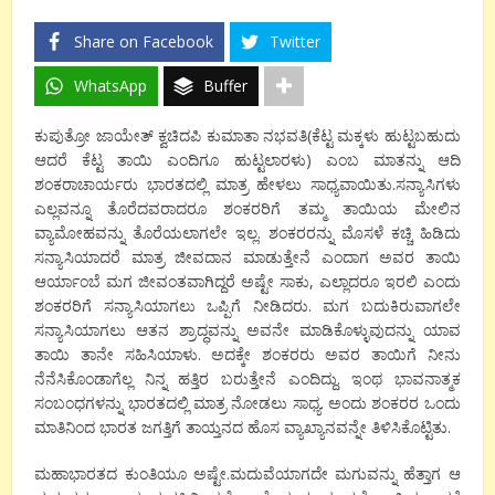
Share on Facebook
Twitter
WhatsApp
Buffer
ಕುಪುತ್ರೋ ಜಾಯೇತ್ ಕ್ವಚಿದಪಿ ಕುಮಾತಾ ನಭವತಿ(ಕೆಟ್ಟ ಮಕ್ಕಳು ಹುಟ್ಟಬಹುದು
ಆದರೆ ಕೆಟ್ಟ ತಾಯಿ ಎಂದಿಗೂ ಹುಟ್ಟಲಾರಳು) ಎಂಬ ಮಾತನ್ನು ಆದಿ
ಶಂಕರಾಚಾರ್ಯರು ಭಾರತದಲ್ಲಿ ಮಾತ್ರ ಹೇಳಲು ಸಾಧ್ಯವಾಯಿತು.ಸನ್ಯಾಸಿಗಳು
ಎಲ್ಲವನ್ನೂ ತೊರೆದವರಾದರೂ ಶಂಕರರಿಗೆ ತಮ್ಮ ತಾಯಿಯ ಮೇಲಿನ
ವ್ಯಾಮೋಹವನ್ನು ತೊರೆಯಲಾಗಲೇ ಇಲ್ಲ. ಶಂಕರರನ್ನು ಮೊಸಳೆ ಕಚ್ಚಿ ಹಿಡಿದು
ಸನ್ಯಾಸಿಯಾದರೆ ಮಾತ್ರ ಜೀವದಾನ ಮಾಡುತ್ತೇನೆ ಎಂದಾಗ ಅವರ ತಾಯಿ
ಆರ್ಯಾಂಬೆ ಮಗ ಜೀವಂತವಾಗಿದ್ದರೆ ಅಷ್ಟೇ ಸಾಕು, ಎಲ್ಲಾದರೂ ಇರಲಿ ಎಂದು
ಶಂಕರರಿಗೆ ಸನ್ಯಾಸಿಯಾಗಲು ಒಪ್ಪಿಗೆ ನೀಡಿದರು. ಮಗ ಬದುಕಿರುವಾಗಲೇ
ಸನ್ಯಾಸಿಯಾಗಲು ಆತನ ಶ್ರಾದ್ಧವನ್ನು ಅವನೇ ಮಾಡಿಕೊಳ್ಳುವುದನ್ನು ಯಾವ
ತಾಯಿ ತಾನೇ ಸಹಿಸಿಯಾಳು. ಅದಕ್ಕೇ ಶಂಕರರು ಅವರ ತಾಯಿಗೆ ನೀನು
ನೆನೆಸಿಕೊಂಡಾಗೆಲ್ಲ ನಿನ್ನ ಹತ್ತಿರ ಬರುತ್ತೇನೆ ಎಂದಿದ್ದು. ಇಂಥ ಭಾವನಾತ್ಮಕ
ಸಂಬಂಧಗಳನ್ನು ಭಾರತದಲ್ಲಿ ಮಾತ್ರ ನೋಡಲು ಸಾಧ್ಯ. ಅಂದು ಶಂಕರರ ಒಂದು
ಮಾತಿನಿಂದ ಭಾರತ ಜಗತ್ತಿಗೆ ತಾಯ್ತನದ ಹೊಸ ವ್ಯಾಖ್ಯಾನವನ್ನೇ ತಿಳಿಸಿಕೊಟ್ಟಿತು.
ಮಹಾಭಾರತದ ಕುಂತಿಯೂ ಅಷ್ಟೇ.ಮದುವೆಯಾಗದೇ ಮಗುವನ್ನು ಹೆತ್ತಾಗ ಆ