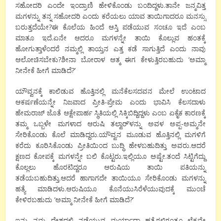
ಸಹೋದರಿ ಎಂದೇ ಇಂದ್ರಾಣಿ ಹೇಳಿಕೊಂಡು ಬಂದಿದ್ದಳು.ತಾನೇ ಜನ್ಮವಿತ್ತ
ಮಗಳನ್ನು ತನ್ನ ಸಹೋದರಿ ಎಂದು ಕರೆಯಲು ಯಾವ ತಾಯಿಗಾದರೂ ಮನಸ್ಸು
ಬರುತ್ತದೆಯೇ?ಈ ಕೊಲೆಯ ಹಿಂದೆ ಆಸ್ತಿ ಪಡೆಯುವ ಸಂಚೂ ಇದೆ ಎಂಬ
ಮಾತೂ ಇದೆ.ಏನೇ ಆದರೂ ಮಗಳನ್ನೇ ತಾಯಿ ಕೊಲ್ಲುವ ಹಂತಕ್ಕೆ
ಹೋಗುತ್ತಾಳೆಂದರೆ ನಮ್ಮಲ್ಲಿ ತಾಯ್ತನ ಎತ್ತ ಕಡೆ ಸಾಗುತ್ತಿದೆ ಎಂದು ನಾವು
ಆಲೋಚಿಸಬೇಕು?ಶೀನಾ ಬೋರಾಳ ಆತ್ಮ ಈಗ ಕೇಳುತ್ತಿರಬಹುದು ‘ಅಮ್ಮಾ
ನೀನೇಕೆ ಹೀಗೆ ಮಾಡಿದೆ?’
ಯೌವ್ವನಕ್ಕೆ ಕಾಲಿಡುವ ಹೊತ್ತಿನಲ್ಲಿ ಮನೆಕೆಲಸದವನ ಮೇಲೆ ಉಂಟಾದ
ಆಕರ್ಷಣೆಯನ್ನೇ ನಿಜವಾದ ಪ್ರೀತಿ-ಪ್ರೇಮ ಎಂದು ಭಾವಿಸಿ ಕೆಲಸದಾಳು
ಹೇಮರಾಜ್ ಜೊತೆ ಆಕ್ಷೇಪಾರ್ಹ ಸ್ಥಿತಿಯಲ್ಲಿ ಸಿಕ್ಕಿಬಿದ್ದಿದ್ದಳು ಎಂಬ ಏಕೈಕ ಕಾರಣಕ್ಕೆ
ತಮ್ಮ ಒಬ್ಬಳೇ ಮಗಳಾದ ಆರುಷಿ ತಲ್ವಾರ್’ಳನ್ನು ಅವಳ ಅಪ್ಪ-ಅಮ್ಮನೇ
ಸೇರಿಕೊಂಡು ಕೊಲೆ ಮಾಡಿದ್ದರು.ಯೌವ್ವನ ಮೂಡುವ ಹೊತ್ತಿನಲ್ಲಿ ಮಗಳಿಗೆ
ಕರೆದು ಕೂರಿಸಿಕೊಂಡು ಪ್ರೀತಿಯಿಂದ ಬುದ್ಧಿ ಹೇಳಬಹುದಿತ್ತು ಅವರು.ಆದರೆ
ಕ್ಷಣದ ಕೋಪಕ್ಕೆ ಮಗಳನ್ನೇ ಬಲಿ ಕೊಟ್ಟರು.ಇಲ್ಲಿಯೂ ಅಷ್ಟೇ.ತಂದೆ ಸಿಟ್ಟಿಗೆದ್ದು
ಕೊಲ್ಲಲು ಹೊರಟಿದ್ದರೂ ಆರುಷಿಯ ತಾಯಿ ಪತಿಯನ್ನು
ತಡೆಯಬಹುದಿತ್ತು.ಆದರೆ ಹಾಗಾಗದೇ ತಾಯಿಯೂ ಸೇರಿಕೊಂಡು ಮಗಳನ್ನು
ಹತ್ಯೆ ಮಾಡಿದಳು.ಆರುಷಿಯೂ ಕೊನೆಯುಸಿರೆಳೆಯುವುದಕ್ಕೆ ಮುಂಚೆ
ಕೇಳಿರಬಹುದು ‘ಅಮ್ಮಾ ನೀನೇಕೆ ಹೀಗೆ ಮಾಡಿದೆ?’
ಇನ್ನು ನಮ್ಮ ದೇಶದಲ್ಲಿ ನಡೆಯುವ ಮರ್ಯಾದಾ ಹತ್ಯೆಗಳಿಗಂತೂ ಲೆಕ್ಕವೇ