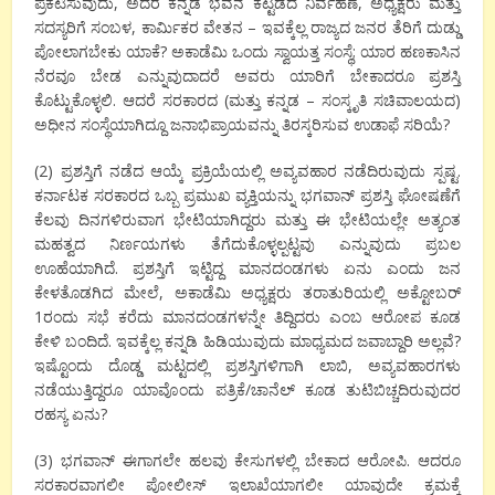
ಪ್ರಕಟಿಸುವುದು, ಅದರ ಕನ್ನಡ ಭವನ ಕಟ್ಟಡದ ನಿರ್ವಹಣೆ, ಅಧ್ಯಕ್ಷರು ಮತ್ತು
ಸದಸ್ಯರಿಗೆ ಸಂಬಳ, ಕಾರ್ಮಿಕರ ವೇತನ – ಇವಕ್ಕೆಲ್ಲ ರಾಜ್ಯದ ಜನರ ತೆರಿಗೆ ದುಡ್ಡು
ಪೋಲಾಗಬೇಕು ಯಾಕೆ? ಅಕಾಡೆಮಿ ಒಂದು ಸ್ವಾಯತ್ತ ಸಂಸ್ಥೆ; ಯಾರ ಹಣಕಾಸಿನ
ನೆರವೂ ಬೇಡ ಎನ್ನುವುದಾದರೆ ಅವರು ಯಾರಿಗೆ ಬೇಕಾದರೂ ಪ್ರಶಸ್ತಿ
ಕೊಟ್ಟುಕೊಳ್ಳಲಿ. ಆದರೆ ಸರಕಾರದ (ಮತ್ತು ಕನ್ನಡ – ಸಂಸ್ಕೃತಿ ಸಚಿವಾಲಯದ)
ಅಧೀನ ಸಂಸ್ಥೆಯಾಗಿದ್ದೂ ಜನಾಭಿಪ್ರಾಯವನ್ನು ತಿರಸ್ಕರಿಸುವ ಉಡಾಫೆ ಸರಿಯೆ?
(2) ಪ್ರಶಸ್ತಿಗೆ ನಡೆದ ಆಯ್ಕೆ ಪ್ರಕ್ರಿಯೆಯಲ್ಲಿ ಅವ್ಯವಹಾರ ನಡೆದಿರುವುದು ಸ್ಪಷ್ಟ.
ಕರ್ನಾಟಕ ಸರಕಾರದ ಒಬ್ಬ ಪ್ರಮುಖ ವ್ಯಕ್ತಿಯನ್ನು ಭಗವಾನ್ ಪ್ರಶಸ್ತಿ ಘೋಷಣೆಗೆ
ಕೆಲವು ದಿನಗಳಿರುವಾಗ ಭೇಟಿಯಾಗಿದ್ದರು ಮತ್ತು ಈ ಭೇಟಿಯಲ್ಲೇ ಅತ್ಯಂತ
ಮಹತ್ವದ ನಿರ್ಣಯಗಳು ತೆಗೆದುಕೊಳ್ಳಲ್ಪಟ್ಟವು ಎನ್ನುವುದು ಪ್ರಬಲ
ಊಹೆಯಾಗಿದೆ. ಪ್ರಶಸ್ತಿಗೆ ಇಟ್ಟಿದ್ದ ಮಾನದಂಡಗಳು ಏನು ಎಂದು ಜನ
ಕೇಳತೊಡಗಿದ ಮೇಲೆ, ಅಕಾಡೆಮಿ ಅಧ್ಯಕ್ಷರು ತರಾತುರಿಯಲ್ಲಿ ಅಕ್ಟೋಬರ್
1ರಂದು ಸಭೆ ಕರೆದು ಮಾನದಂಡಗಳನ್ನೇ ತಿದ್ದಿದರು ಎಂಬ ಆರೋಪ ಕೂಡ
ಕೇಳಿ ಬಂದಿದೆ. ಇವಕ್ಕೆಲ್ಲ ಕನ್ನಡಿ ಹಿಡಿಯುವುದು ಮಾಧ್ಯಮದ ಜವಾಬ್ದಾರಿ ಅಲ್ಲವೆ?
ಇಷ್ಟೊಂದು ದೊಡ್ಡ ಮಟ್ಟದಲ್ಲಿ ಪ್ರಶಸ್ತಿಗಳಿಗಾಗಿ ಲಾಬಿ, ಅವ್ಯವಹಾರಗಳು
ನಡೆಯುತ್ತಿದ್ದರೂ ಯಾವೊಂದು ಪತ್ರಿಕೆ/ಚಾನೆಲ್ ಕೂಡ ತುಟಿಬಿಚ್ಚದಿರುವುದರ
ರಹಸ್ಯ ಏನು?
(3) ಭಗವಾನ್ ಈಗಾಗಲೇ ಹಲವು ಕೇಸುಗಳಲ್ಲಿ ಬೇಕಾದ ಆರೋಪಿ. ಆದರೂ
ಸರಕಾರವಾಗಲೀ ಪೋಲೀಸ್ ಇಲಾಖೆಯಾಗಲೀ ಯಾವುದೇ ಕ್ರಮಕ್ಕೆ