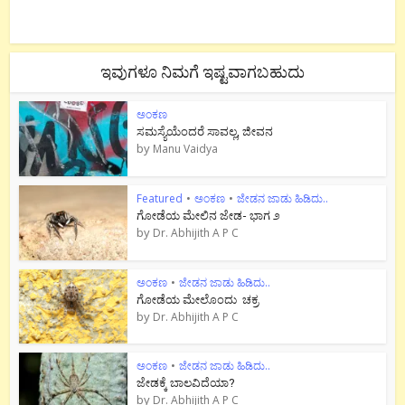
ಇವುಗಳೂ ನಿಮಗೆ ಇಷ್ಟವಾಗಬಹುದು
ಅಂಕಣ
ಸಮಸ್ಯೆಯೆಂದರೆ ಸಾವಲ್ಲ, ಜೀವನ
by
Manu Vaidya
Featured
•
ಅಂಕಣ
•
ಜೇಡನ ಜಾಡು ಹಿಡಿದು..
ಗೋಡೆಯ ಮೇಲಿನ ಜೇಡ- ಭಾಗ ೨
by
Dr. Abhijith A P C
ಅಂಕಣ
•
ಜೇಡನ ಜಾಡು ಹಿಡಿದು..
ಗೋಡೆಯ ಮೇಲೊಂದು ಚಕ್ರ
by
Dr. Abhijith A P C
ಅಂಕಣ
•
ಜೇಡನ ಜಾಡು ಹಿಡಿದು..
ಜೇಡಕ್ಕೆ ಬಾಲವಿದೆಯಾ?
by
Dr. Abhijith A P C