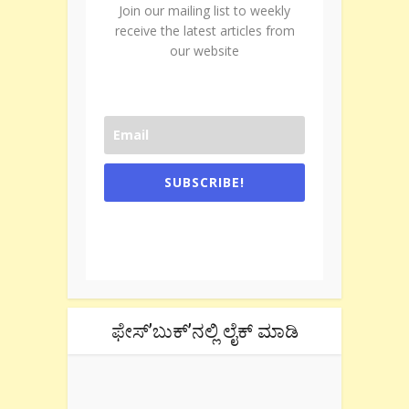
Join our mailing list to weekly
receive the latest articles from
our website
SUBSCRIBE!
One e-mail a week. We don't spam.
Don't forget to check the promotional
tab if you are using gmail.
ಫೇಸ್’ಬುಕ್’ನಲ್ಲಿ ಲೈಕ್ ಮಾಡಿ