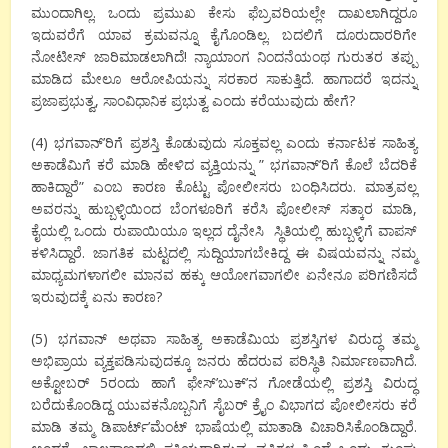
ಮುಂದಾಗಿಲ್ಲ. ಒಂದು ಪ್ರಮುಖ ಕೇಸು ಫೆಬ್ರವರಿಯಲ್ಲೇ ದಾಖಲಾಗಿದ್ದರೂ
ಇದುವರೆಗೆ ಯಾವ ಕ್ರಮವನ್ನೂ ಕೈಗೊಂಡಿಲ್ಲ. ಬದಲಿಗೆ ದೂರುದಾರರಿಗೇ
ನೋಟೀಸ್ ಜಾರಿಮಾಡಲಾಗಿದೆ! ನ್ಯಾಯಾಂಗ ನಿಂದನೆಯಂಥ ಗುರುತರ ತಪ್ಪು
ಮಾಡಿದ ಮೇಲೂ ಆರೋಪಿಯನ್ನು ಸರಕಾರ ಸಾಕುತ್ತಿದೆ. ಹಾಗಾದರೆ ಇದನ್ನು
ಪ್ರಜಾಪ್ರಭುತ್ವ, ಸಾಂವಿಧಾನಿಕ ಪ್ರಭುತ್ವ ಎಂದು ಕರೆಯುವುದು ಹೇಗೆ?
(4) ಭಗವಾನ್’ರಿಗೆ ಪ್ರಶಸ್ತಿ ಕೊಡುವುದು ಸೂಕ್ತವಲ್ಲ ಎಂದು ಕರ್ನಾಟಕ ಸಾಹಿತ್ಯ
ಅಕಾಡೆಮಿಗೆ ಕರೆ ಮಾಡಿ ಹೇಳಿದ ವ್ಯಕ್ತಿಯನ್ನು ” ಭಗವಾನ್’ರಿಗೆ ಕೊಲೆ ಬೆದರಿಕೆ
ಹಾಕಿದ್ದಾರೆ” ಎಂಬ ಕಾರಣ ಕೊಟ್ಟು ಪೋಲೀಸರು ಬಂಧಿಸಿದರು. ಮಾತ್ರವಲ್ಲ
ಅವರನ್ನು ಹುಬ್ಬಳ್ಳಿಯಿಂದ ಬೆಂಗಳೂರಿಗೆ ಕರೆಸಿ ಪೋಲೀಸ್ ಸತ್ಕಾರ ಮಾಡಿ,
ಕೈಯಲ್ಲಿ ಒಂದು ರುಪಾಯಿಯೂ ಇಲ್ಲದ ದೈನೇಸಿ ಸ್ಥಿತಿಯಲ್ಲಿ ಹುಬ್ಬಳ್ಳಿಗೆ ವಾಪಸ್
ಕಳಿಸಿದ್ದಾರೆ. ಜಾಗತಿಕ ಮಟ್ಟದಲ್ಲಿ ಸುದ್ದಿಯಾಗಬೇಕಿದ್ದ ಈ ವಿಷಯವನ್ನು ನಮ್ಮ
ಮಾಧ್ಯಮಗಳಾಗಲೀ ಮಾನವ ಹಕ್ಕು ಆಯೋಗವಾಗಲೀ ಏನೇನೂ ಪರಿಗಣಿಸದೆ
ಇರುವುದಕ್ಕೆ ಏನು ಕಾರಣ?
(5) ಭಗವಾನ್ ಅಥವಾ ಸಾಹಿತ್ಯ ಅಕಾಡೆಮಿಯ ಪ್ರಶಸ್ತಿಗಳ ವಿರುದ್ಧ ತಮ್ಮ
ಅಭಿಪ್ರಾಯ ವ್ಯಕ್ತಪಡಿಸುವುದಕ್ಕೂ ಜನರು ಹೆದರುವ ಪರಿಸ್ಥಿತಿ ನಿರ್ಮಾಣವಾಗಿದೆ.
ಅಕ್ಟೋಬರ್ 5ರಂದು ಹಾಗೆ ಫೇಸ್’ಬುಕ್’ನ ಗೋಡೆಯಲ್ಲಿ ಪ್ರಶಸ್ತಿ ವಿರುದ್ಧ
ಬರೆದುಕೊಂಡಿದ್ದ ಯುವಕನೊಬ್ಬನಿಗೆ ಸೈಬರ್ ಕ್ರೈಂ ವಿಭಾಗದ ಪೋಲೀಸರು ಕರೆ
ಮಾಡಿ ತಮ್ಮ ಡಿಪಾರ್ಟ್’ಮೆಂಟ್ ಭಾಷೆಯಲ್ಲಿ ಮಾತಾಡಿ ವಿಚಾರಿಸಿಕೊಂಡಿದ್ದಾರೆ.