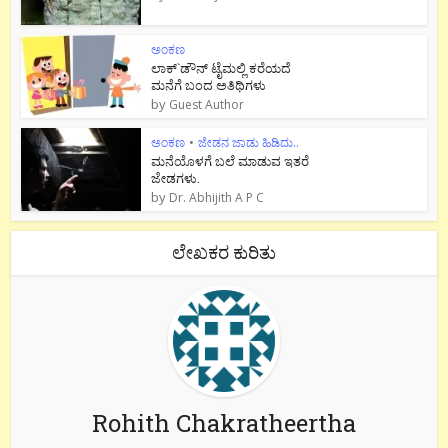
ಅಂಕಣ
ಲಾಕ್`ಡೌನ್ ಟೈಮಲ್ಲಿ ಕರೆಯದೆ
ಮನೆಗೆ ಬಂದ ಅತಿಥಿಗಳು
by
Guest Author
ಅಂಕಣ
•
ಜೇಡನ ಜಾಡು ಹಿಡಿದು..
ಮನೆಯೊಳಗೆ ಬಲೆ ಮಾಡುವ ಇತರೆ
ಜೇಡಗಳು.
by
Dr. Abhijith A P C
ಲೇಖಕರ ಕುರಿತು
Rohith Chakratheertha