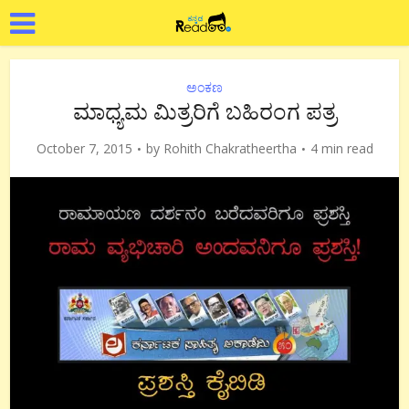
ಅಂಕಣ
ಮಾಧ್ಯಮ ಮಿತ್ರರಿಗೆ ಬಹಿರಂಗ ಪತ್ರ
October 7, 2015
by
Rohith Chakratheertha
4 min read