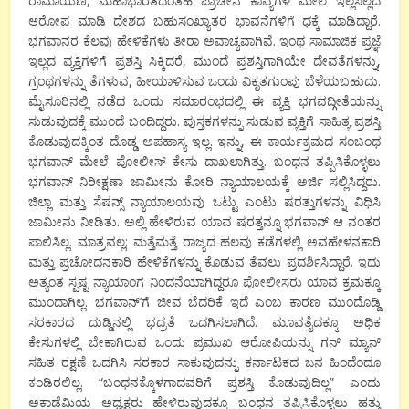
ರಾಮಾಯಣ, ಮಹಾಭಾರತದಂತಹ ಪ್ರಾಚೀನ ಕಾವ್ಯಗಳ ಮೇಲೆ ಇಲ್ಲಸಲ್ಲದ
ಆರೋಪ ಮಾಡಿ ದೇಶದ ಬಹುಸಂಖ್ಯಾತರ ಭಾವನೆಗಳಿಗೆ ಧಕ್ಕೆ ಮಾಡಿದ್ದಾರೆ.
ಭಗವಾನರ ಕೆಲವು ಹೇಳಿಕೆಗಳು ತೀರಾ ಅವಾಚ್ಯವಾಗಿವೆ. ಇಂಥ ಸಾಮಾಜಿಕ ಪ್ರಜ್ಞೆ
ಇಲ್ಲದ ವ್ಯಕ್ತಿಗಳಿಗೆ ಪ್ರಶಸ್ತಿ ಸಿಕ್ಕಿದರೆ, ಮುಂದೆ ಪ್ರಶಸ್ತಿಗಾಗಿಯೇ ದೇವತೆಗಳನ್ನು,
ಗ್ರಂಥಗಳನ್ನು ತೆಗಳುವ, ಹೀಯಾಳಿಸುವ ಒಂದು ವಿಕೃತಗುಂಪು ಬೆಳೆಯಬಹುದು.
ಮೈಸೂರಿನಲ್ಲಿ ನಡೆದ ಒಂದು ಸಮಾರಂಭದಲ್ಲಿ ಈ ವ್ಯಕ್ತಿ ಭಗವದ್ಗೀತೆಯನ್ನು
ಸುಡುವುದಕ್ಕೆ ಮುಂದೆ ಬಂದಿದ್ದರು. ಪುಸ್ತಕಗಳನ್ನು ಸುಡುವ ವ್ಯಕ್ತಿಗೆ ಸಾಹಿತ್ಯ ಪ್ರಶಸ್ತಿ
ಕೊಡುವುದಕ್ಕಿಂತ ದೊಡ್ಡ ಅಪಹಾಸ್ಯ ಇಲ್ಲ. ಇನ್ನು, ಈ ಕಾರ್ಯಕ್ರಮದ ಸಂಬಂಧ
ಭಗವಾನ್ ಮೇಲೆ ಪೋಲೀಸ್ ಕೇಸು ದಾಖಲಾಗಿತ್ತು. ಬಂಧನ ತಪ್ಪಿಸಿಕೊಳ್ಳಲು
ಭಗವಾನ್ ನಿರೀಕ್ಷಣಾ ಜಾಮೀನು ಕೋರಿ ನ್ಯಾಯಾಲಯಕ್ಕೆ ಅರ್ಜಿ ಸಲ್ಲಿಸಿದ್ದರು.
ಜಿಲ್ಲಾ ಮತ್ತು ಸೆಷನ್ಸ್ ನ್ಯಾಯಾಲಯವು ಒಟ್ಟು ಎಂಟು ಷರತ್ತುಗಳನ್ನು ವಿಧಿಸಿ
ಜಾಮೀನು ನೀಡಿತು. ಅಲ್ಲಿ ಹೇಳಿರುವ ಯಾವ ಷರತ್ತನ್ನೂ ಭಗವಾನ್ ಆ ನಂತರ
ಪಾಲಿಸಿಲ್ಲ. ಮಾತ್ರವಲ್ಲ; ಮತ್ತೆಮತ್ತೆ ರಾಜ್ಯದ ಹಲವು ಕಡೆಗಳಲ್ಲಿ ಅವಹೇಳನಕಾರಿ
ಮತ್ತು ಪ್ರಚೋದನಕಾರಿ ಹೇಳಿಕೆಗಳನ್ನು ಕೊಡುವ ತೆವಲು ಪ್ರದರ್ಶಿಸಿದ್ದಾರೆ. ಇದು
ಅತ್ಯಂತ ಸ್ಪಷ್ಟ ನ್ಯಾಯಾಂಗ ನಿಂದನೆಯಾಗಿದ್ದರೂ ಪೋಲೀಸರು ಯಾವ ಕ್ರಮಕ್ಕೂ
ಮುಂದಾಗಿಲ್ಲ. ಭಗವಾನ್’ಗೆ ಜೀವ ಬೆದರಿಕೆ ಇದೆ ಎಂಬ ಕಾರಣ ಮುಂದೊಡ್ಡಿ
ಸರಕಾರದ ದುಡ್ಡಿನಲ್ಲಿ ಭದ್ರತೆ ಒದಗಿಸಲಾಗಿದೆ. ಮೂವತ್ತೈದಕ್ಕೂ ಅಧಿಕ
ಕೇಸುಗಳಲ್ಲಿ ಬೇಕಾಗಿರುವ ಒಂದು ಪ್ರಮುಖ ಆರೋಪಿಯನ್ನು ಗನ್ ಮ್ಯಾನ್
ಸಹಿತ ರಕ್ಷಣೆ ಒದಗಿಸಿ ಸರಕಾರ ಸಾಕುವುದನ್ನು ಕರ್ನಾಟಕದ ಜನ ಹಿಂದೆಂದೂ
ಕಂಡಿರಲಿಲ್ಲ. “ಬಂಧನಕ್ಕೊಳಗಾದವರಿಗೆ ಪ್ರಶಸ್ತಿ ಕೊಡುವುದಿಲ್ಲ” ಎಂದು
ಅಕಾಡೆಮಿಯ ಅಧ್ಯಕ್ಷರು ಹೇಳಿರುವುದಕ್ಕೂ ಬಂಧನ ತಪ್ಪಿಸಿಕೊಳ್ಳಲು ಹತ್ತು