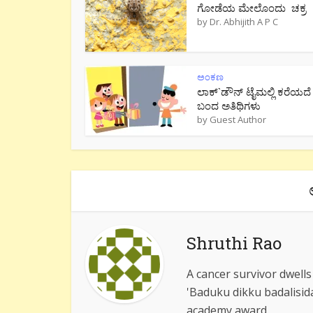
ಗೋಡೆಯ ಮೇಲೊಂದು ಚಕ್ರ
by
Dr. Abhijith A P C
ಅಂಕಣ
ಲಾಕ್`ಡೌನ್ ಟೈಮಲ್ಲಿ ಕರೆಯದೆ
ಬಂದ ಅತಿಥಿಗಳು
by
Guest Author
Shruthi Rao
A cancer survivor dwell
'Baduku dikku badalisid
academy award.