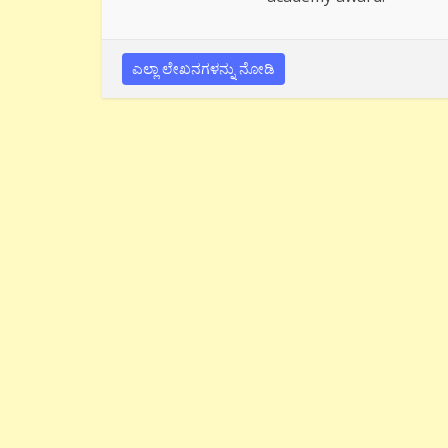
ಎಲ್ಲಾ ಲೇಖನಗಳನ್ನು ನೋಡಿ