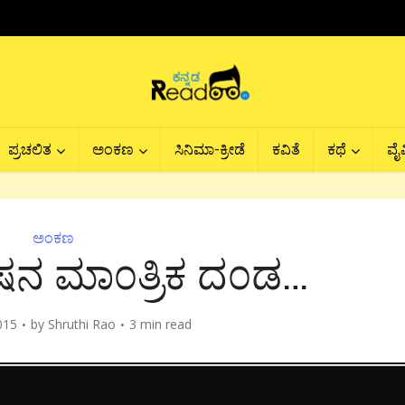
ಪ್ರಚಲಿತ
ಅಂಕಣ
ಸಿನಿಮಾ-ಕ್ರೀಡೆ
ಕವಿತೆ
ಕಥೆ
ವೈವ
ಅಂಕಣ
ನ ಮಾ೦ತ್ರಿಕ ದ೦ಡ…
015
by
Shruthi Rao
3 min read