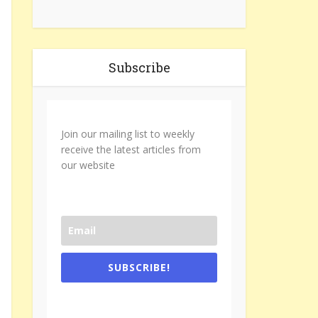
Subscribe
Join our mailing list to weekly
receive the latest articles from
our website
SUBSCRIBE!
One e-mail a week. We don't spam.
Don't forget to check the promotional
tab if you are using gmail.