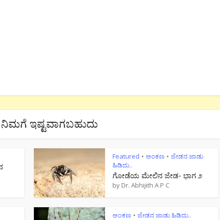
ನಿಮಗೆ ಇಷ್ಟವಾಗಬಹುದು
Featured
ಅಂಕಣ
ಜೇಡನ ಜಾಡು
•
•
ಹಿಡಿದು..
ನ
ಗೋಡೆಯ ಮೇಲಿನ ಜೇಡ- ಭಾಗ ೨
by
Dr. Abhijith A P C
ಅಂಕಣ
ಜೇಡನ ಜಾಡು ಹಿಡಿದು..
•