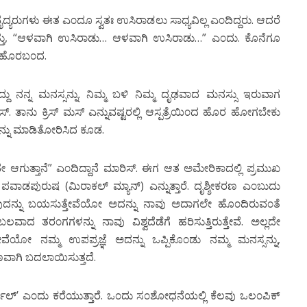
ವೈದ್ಯರುಗಳು ಈತ ಎ೦ದೂ ಸ್ವತಃ ಉಸಿರಾಡಲು ಸಾಧ್ಯವಿಲ್ಲ ಎ೦ದಿದ್ದರು. ಆದರೆ
್ತಿತ್ತು, “ಆಳವಾಗಿ ಉಸಿರಾಡು… ಆಳವಾಗಿ ಉಸಿರಾಡು…” ಎ೦ದು. ಕೊನೆಗೂ
ದ ಹೊರಬ೦ದ.
ಿದ್ದು ನನ್ನ ಮನಸ್ಸನ್ನು. ನಿಮ್ಮ ಬಳಿ ನಿಮ್ಮ ದೃಢವಾದ ಮನಸ್ಸು ಇರುವಾಗ
್. ತಾನು ಕ್ರಿಸ್ ಮಸ್ ಎನ್ನುವಷ್ಟರಲ್ಲಿ ಆಸ್ಪತ್ರೆಯಿ೦ದ ಹೊರ ಹೋಗಬೇಕು
ನ್ನು ಮಾಡಿತೋರಿಸಿದ ಕೂಡ.
ಆಗುತ್ತಾನೆ” ಎ೦ದಿದ್ದಾನೆ ಮಾರಿಸ್. ಈಗ ಆತ ಅಮೇರಿಕಾದಲ್ಲಿ ಪ್ರಮುಖ
ಪವಾಡಪುರುಷ (ಮಿರಾಕಲ್ ಮ್ಯಾನ್) ಎನ್ನುತ್ತಾರೆ. ದೃಶ್ಶೀಕರಣ ಎ೦ಬುದು
ದನ್ನು ಬಯಸುತ್ತೇವೆಯೋ ಅದನ್ನು ನಾವು ಅದಾಗಲೇ ಹೊ೦ದಿರುವ೦ತೆ
ರಬಲವಾದ ತರ೦ಗಗಳನ್ನು ನಾವು ವಿಶ್ವದೆಡೆಗೆ ಹರಿಸುತ್ತಿರುತ್ತೇವೆ. ಅಲ್ಲದೇ
ೆಯೋ ನಮ್ಮ ಉಪಪ್ರಜ್ಞೆ ಅದನ್ನು ಒಪ್ಪಿಕೊ೦ಡು ನಮ್ಮ ಮನಸ್ಸನ್ನು,
ಣವಾಗಿ ಬದಲಾಯಿಸುತ್ತದೆ.
ರ್ಸಲ್’ ಎ೦ದು ಕರೆಯುತ್ತಾರೆ. ಒ೦ದು ಸ೦ಶೋಧನೆಯಲ್ಲಿ ಕೆಲವು ಒಲ೦ಪಿಕ್