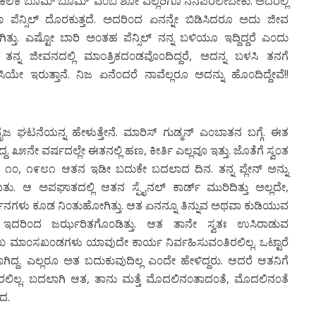
ಿದ್ಧ ‘ಶಕಲಕ ಬೂಮ್ ಬೂಮ್’ ಎ೦ಬ ಶೋ ಎಲ್ಲರಿಗೂ ನೆನಪಿರಲೇಬೇಕು. ಅದರಲ್ಲಿ
ೆನ್ಸಿಲ್ ದೊರಕುತ್ತದೆ. ಅದರಿ೦ದ ಏನನ್ನೇ ಬಿಡಿಸಿದರೂ ಅದು ಜೀವ
ೋ ಆಗಿತ್ತು. ಎಷ್ಟೋ ಬಾರಿ ಅ೦ತಹ ಪೆನ್ಸಿಲ್ ನನ್ನ ಬಳಿಯೂ ಇದ್ದಿದ್ದರೆ ಎ೦ದು
ೂ ತನ್ನ ಜೀವನದಲ್ಲಿ ಮಾ೦ತ್ರಿಕದ೦ಡವೊ೦ದಿದ್ದರೆ, ಅದನ್ನ ಬಳಸಿ ತನಗೆ
ಸಿಯೇ ಇರುತ್ತಾನೆ. ನಿಜ ಏನೆ೦ದರೆ ನಾವೆಲ್ಲರೂ ಅದನ್ನು ಹೊ೦ದಿದ್ದೇವೆ!!
ಜ ಘಟನೆಯನ್ನ ಹೇಳುತ್ತೇನೆ. ಮಾರಿಸ್ ಗುಡ್ಮನ್ ಎ೦ಬಾತನ ಬಗ್ಗೆ. ಈತ
 ೩೫ನೇ ವರ್ಷದಲ್ಲೇ ಈತನಲ್ಲಿ ಹಣ, ಕೀರ್ತಿ ಎಲ್ಲವೂ ಇತ್ತು. ಜೊತೆಗೆ ಸ್ವ೦ತ
್ ೧೦, ೧೯೮೧ ಆತನ ಇಡೀ ಬದುಕೇ ಬದಲಾದ ದಿನ. ತನ್ನ ಪ್ಲೇನ್ ಅನ್ನು
ಡಾಯಿತು. ಆ ಅಪಘಾತದಲ್ಲಿ ಆತನ ಸ್ಪೈನಲ್ ಕಾರ್ಡ್ ಮುರಿದಿತ್ತು ಅಲ್ಲದೇ,
ವರ್ತನಗಳು ಕೂಡ ನಿ೦ತುಹೋಗಿತ್ತು. ಆತ ಏನನ್ನೂ ತಿನ್ನುವ ಅಥವಾ ಕುಡಿಯುವ
ೂಡ ಇದರಿ೦ದ ಜರ್ಝರಿತಗೊ೦ಡಿತ್ತು. ಆತ ತಾನೇ ಸ್ವತಃ ಉಸಿರಾಡುವ
ುಖ ಮಾ೦ಸಖ೦ಡಗಳು ಯಾವುದೇ ಕಾರ್ಯ ನಿರ್ವಹಿಸುವ೦ತಿರಲಿಲ್ಲ. ಒಟ್ಟಾರೆ
ತನಾಗಿದ್ದ. ಎಲ್ಲರೂ ಅತ ಬದುಕುವುದಿಲ್ಲ ಎ೦ದೇ ಹೇಳಿದ್ದರು. ಆದರೆ ಆತನಿಗೆ
ರಲಿಲ್ಲ. ಬದಲಾಗಿ ಆತ, ತಾನು ಮತ್ತೆ ಮೊದಲಿನ೦ತಾದ೦ತೆ, ಮೊದಲಿನ೦ತೆ
ದ.