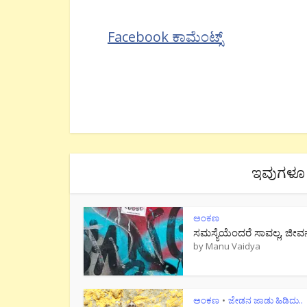
Facebook ಕಾಮೆಂಟ್ಸ್
ಇವುಗಳೂ 
ಅಂಕಣ
ಸಮಸ್ಯೆಯೆಂದರೆ ಸಾವಲ್ಲ, ಜೀವ
by
Manu Vaidya
ಅಂಕಣ
ಜೇಡನ ಜಾಡು ಹಿಡಿದು..
•