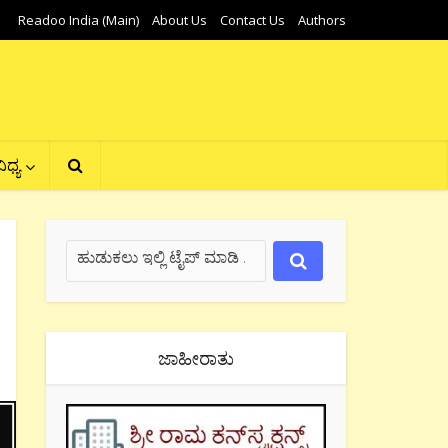
Readoo India (Main)
About Us
Contact Us
Authors
ಿಧ್ಯ
ಜಾಹೀರಾತು