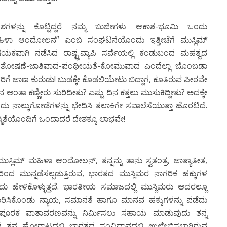
ನು ಕೊಟ್ಟಿದ್ದರೆ ನಮ್ಮ ಬುಜೀಗಳು ಆಕಾಶ-ಭೂಮಿ ಒಂದು
ಮಹಿಳಾ ಆಂದೋಲನ” ಎಂಬ ಸಂಘಟನೆಯೊಂದು ಇತ್ತೀಚೆಗೆ ಮುಸ್ಲಿಮ್
ವಾಗಿ ನಡೆಸಿದ ರಾಷ್ಟ್ರವ್ಯಾಪಿ ಸರ್ವೆಯಲ್ಲಿ ಕಂಡುಬಂದ ಮಹತ್ವದ
ಳಲ್ಲಿ ಶೋಷಣೆ-ಜಾತಿವಾದ-ಪಂಥೀಯತೆ-ಕೋಮುವಾದ ಎಂದೆಲ್ಲಾ ಬೊಂಬಡಾ
ಗೆ ಜಾಣ ಕುರುಡು! ಬುಡಕ್ಕೇ ಕೊಡಲಿಯೇಟು ಬಿದ್ದಾಗ, ಕೂತಿರುವ ಪೀಠವೇ
 ಅಂತಾ ಕಣ್ಣೀರು ಸುರಿದೀತು? ಎಷ್ಟು ದಿನ ಕತ್ತಲು ಮುಸುಕಿದ್ದೀತು? ಅದಕ್ಕೇ
ದು ನಾಲ್ಕುಗೋಡೆಗಳನ್ನು ಭೇದಿಸಿ ತಲಾಕಿಗೇ ಸವಾಲೆಸೆಯುತ್ತಾ ಹೊರಟಿದೆ.
್ಮಿತೆಯೊಂದಿಗೆ ಒಂದಾದರೆ ದೇಶಕ್ಕೂ ಲಾಭವೇ!
ಿಮ್ ಮಹಿಳಾ ಆಂದೋಲನ್, ತನ್ನನ್ನು ತಾನು ಸ್ವತಂತ್ರ, ಜಾತ್ಯಾತೀತ,
ಿಂದ ಮುನ್ನಡೆಸಲ್ಪಡುತ್ತಿರುವ, ಭಾರತದ ಮುಸ್ಲಿಮರ ನಾಗರಿಕ ಹಕ್ಕುಗಳ
 ಹೇಳಿಕೊಳ್ಳುತ್ತದೆ. ಭಾರತೀಯ ಸಮಾಜದಲ್ಲಿ ಮುಸ್ಲಿಮರು ಅದರಲ್ಲೂ
ಾರಿಸಿಕೊಂಡು ನ್ಯಾಯ, ಸಮಾನತೆ ಹಾಗೂ ಮಾನವ ಹಕ್ಕುಗಳನ್ನು ಪಡೆದು
ೂರಕ ವಾತಾವರಣವನ್ನು ನಿರ್ಮಿಸಲು ಸಹಾಯ ಮಾಡುವುದು ತನ್ನ
ಕಾಗಿನ ತನ್ನ ಹೋರಾಟದಲ್ಲಿ ಭಾರತದ ಸಂವಿಧಾನದಲ್ಲಿ ಉಲ್ಲೇಖಿಸಲಾಗಿರುವ