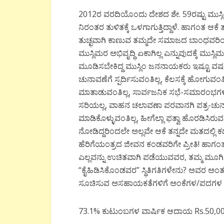
2012ರ ವರದಿಯೊಂದು ದೇಶದ ಶೇ. 59ರಷ್ಟು ಮುಸ್ಲಿಂ ಮ
ನಿರಂತರ ತುಳಿತಕ್ಕೆ ಒಳಗಾಗುತ್ತಿದ್ದಾಳೆ. ಹಾಗಂತ ಆಕೆ ತು
ತುಚ್ಛವಾಗಿ ಕಾಣುವ ತಮ್ಮದೇ ಸಮಾಜದ ಬಾಂಧವರಿಂದ ಅ
ಮುಸ್ಲಿಮರ ಅಭಿವೃದ್ಧಿ ಏಕಾಗಿಲ್ಲ ಎನ್ನುವುದಕ್ಕೆ ಮುಸ್
ಮೂಡಿಸಬೇಕಿದ್ದ ಮುಸ್ಲಿಂ ಜನನಾಯಕರು ಇಷ್ಟೂ ವರ್ಷ 
ಚುನಾವಣೆಗೆ ಸ್ಪರ್ದಿಸುವಂತಿಲ್ಲ, ಕೆಲಸಕ್ಕೆ ಹೋಗ
ಮಾತಾಡುವಂತಿಲ್ಲ, ಸಾರ್ವಜನಿಕ ಸಭೆ-ಸಮಾರಂಭಗಳಲ್ಲ
ಸರಿಯಲ್ಲ, ವಾಹನ ಚಲಾವಣಾ ಪರವಾನಗಿ ಪತ್ರ-ಚುನಾ
ಮಾಡಿಕೊಳ್ಳುವಂತಿಲ್ಲ, ಹೀಗೆಲ್ಲಾ ಫತ್ವಾ ಹೊರಡಿಸಿ
ನೋಡಿದ್ದರಿಂದಲೇ ಅಲ್ಲವೇ ಆಕೆ ತನ್ನದೇ ಮತದಲ್ಲಿ ಕಡ
ಹೆರಿಗೆಯಂತ್ರದ ಜೀವನ ಕಂಡವರಿಗೇ ಪ್ರೀತಿ! ಹಾಗಂ
ಎಲ್ಲವನ್ನು ಉಚಿತವಾಗಿ ಪಡೆಯುವವರ, ತಮ್ಮ ಮೂಗಿ
“ಕೈಹಿಡಿಸಿಕೊಂಡವರ” ಸ್ಥಿತಿಗತಿಗಳೇನು? ಅವರ ಅ
ಸೂಚಿಸುವ ಅಸಹಾಯಕತೆಗಳಿಗೆ ಅಂಕೆಗಳ/ಪದಗಳ ರೂ
73.1% ಕುಟುಂಬಗಳ ವಾರ್ಷಿಕ ಆದಾಯ Rs.50,000 