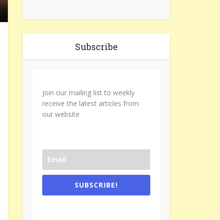
Subscribe
Join our mailing list to weekly
receive the latest articles from
our website
SUBSCRIBE!
One e-mail a week. We don't spam.
Don't forget to check the promotional
tab if you are using gmail.