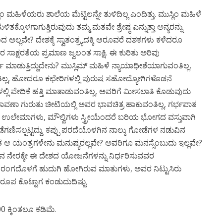
ಹಿಳೆಯರು ಶಾಲೆಯ ಮೆಟ್ಟಿಲನ್ನೇ ತುಳಿದಿಲ್ಲ ಎಂದಿತ್ತು. ಮುಸ್ಲಿಂ ಮಹಿಳೆ
ಳಿತಕ್ಕೊಳಗಾಗುತ್ತಿರುವುದು ತಮ್ಮ ಮತವೇ ಶ್ರೇಷ್ಠ ಎನ್ನುತ್ತಾ ಅನ್ಯರನ್ನು
ಲ್ಲವೇ? ದೇಶಕ್ಕೆ ಸ್ವಾತಂತ್ರ್ಯದಕ್ಕಿ ಆರೂವರೆ ದಶಕಗಳು ಕಳೆದರೂ
ಲಿಮರ ಸಾಕ್ಷರತೆಯ ಪ್ರಮಾಣ ಜ್ವಲಂತ ಸಾಕ್ಷಿ. ಈ ಕುರಿತು ಅರಿವು
ಮಾಡುತ್ತಿದ್ದುದೇನು? ಮುಸ್ಲಿಮ್ ಮಹಿಳೆ ನ್ಯಾಯಾಧೀಶೆಯಾಗುವಂತಿಲ್ಲ,
ುವಂತಿಲ್ಲ, ಹೋದರೂ ಕಛೇರಿಗಳಲ್ಲಿ ಪುರುಷ ಸಹೋದ್ಯೋಗಿಗಳೊಡನೆ
ಿ ವೇದಿಕೆ ಹತ್ತಿ ಮಾತಾಡುವಂತಿಲ್ಲ, ಅವರಿಗೆ ಮೀಸಲಾತಿ ಕೊಡುವುದು
ವಣಾ ಗುರುತು ಚೀಟಿಯಲ್ಲಿ ಅವರ ಭಾವಚಿತ್ರ ಹಾಕುವಂತಿಲ್ಲ, ಗರ್ಭಪಾತ
ರುವ ಉಲೇಮಾಗಳು, ಮೌಲ್ವಿಗಳು ಸ್ತ್ರೀಯೆಂದರೆ ಬರಿಯ ಭೋಗದ ವಸ್ತುವಾಗಿ
ೆಗಣಿಸಲ್ಪಟ್ಟದ್ದು. ಕಪ್ಪು ಪರದೆಯೊಳಗಿನ ನಾಲ್ಕು ಗೋಡೆಗಳ ನಡುವಿನ
ತ ಆ ಯಂತ್ರಗಳೇನು ಮನುಷ್ಯರಲ್ಲವೇ? ಅವರಿಗೂ ಮನಸ್ಸೆಂಬುದು ಇಲ್ಲವೇ?
ನ ನೇರಕ್ಕೇ ಈ ದೇಶದ ಯೋಜನೆಗಳನ್ನು ನಿರ್ಧರಿಸುವವರ
ಂತರಂಗದೊಳಗೆ ಹುದುಗಿ ಹೋಗಿರುವ ಮಾತುಗಳು, ಅವರ ನಿಟ್ಟುಸಿರು
ಪ ಕೊಟ್ಟಾಗ ಕಂಡುದುದಿಷ್ಟು.
ಕ್ಕಿಂತಲೂ ಕಡಿಮೆ.