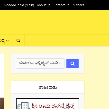
Readoo India (Main)
About Us
Contact Us
Authors
ಿಧ್ಯ
ಜಾಹೀರಾತು