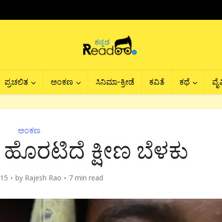
ಪ್ರಚಲಿತ
ಅಂಕಣ
ಸಿನಿಮಾ-ಕ್ರೀಡೆ
ಕವಿತೆ
ಕಥೆ
ವೈವ
ಅಂಕಣ
ಿ ಹೊರಟಿದೆ ಕ್ಷೀಣ ಬೆಳಕು
015
by
Rajesh Rao
7 min read