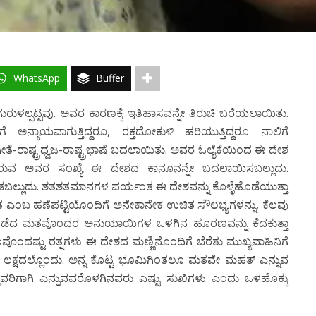
WhatsApp
Buffer
ಳಲ್ಪಟ್ಟವು. ಅವರ ಕಾರಣಕ್ಕೆ ಇತಿಹಾಸವನ್ನೇ ತಿರುಚಿ ಬರೆಯಲಾಯಿತು.
ಅನ್ಯಾಯವಾಗುತ್ತಿದ್ದರೂ, ರಕ್ತದೋಕುಳಿ ಹರಿಯುತ್ತಿದ್ದರೂ ನಾಲಿಗೆ
್ರಗೀತೆ-ರಾಷ್ಟ್ರಧ್ವಜ-ರಾಷ್ಟ್ರಭಾಷೆ ಬದಲಾಯಿತು. ಅವರ ಓಲೈಕೆಯಿಂದ ಈ ದೇಶ
ತಿಶತವಿರುವ ಅವರ ಸಂಖ್ಯೆ ಈ ದೇಶದ ಕಾನೂನನ್ನೇ ಬದಲಾಯಿಸಬಲ್ಲುದು.
ಲ್ಲುದು. ಶತಶತಮಾನಗಳ ಪರ್ಯಂತ ಈ ದೇಶವನ್ನು ಕೊಳ್ಳೆಹೊಡೆಯುತ್ತಾ
ತ ಎಂಬ ಹಣೆಪಟ್ಟಿಯೊಂದಿಗೆ ಅನೇಕಾನೇಕ ಉಚಿತ ಸೌಲಭ್ಯಗಳನ್ನು, ಕೆಲವು
 ಪಡೆದ ಮತವೊಂದರ ಅನುಯಾಯಿಗಳ ಒಳಗಿನ ಹೂರಣವನ್ನು ಕೆದಕುತ್ತಾ
ೊಂದಷ್ಟು ರತ್ನಗಳು ಈ ದೇಶದ ಮಣ್ಣಿನೊಂದಿಗೆ ಬೆರೆತು ಮುಖ್ಯವಾಹಿನಿಗೆ
ದು ಲಕ್ಷದಲ್ಲೊಂದು. ಅನ್ನ ಕೊಟ್ಟ ಭೂಮಿಗಿಂತಲೂ ಮತವೇ ಮಹತ್ ಎನ್ನುವ
ಮವರಿಗಾಗಿ ಎನ್ನುವವರೊಳಗಿನವರು ಎಷ್ಟು ಸುಖಿಗಳು ಎಂದು ಒಳಹೊಕ್ಕು