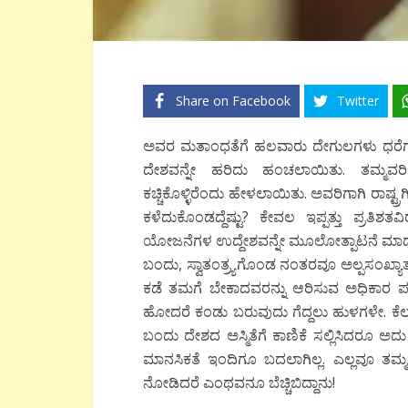
Share on Facebook
Twitter
ಅವರ ಮತಾಂಧತೆಗೆ ಹಲವಾರು ದೇಗುಲಗಳು ಧರೆಗುರು
ದೇಶವನ್ನೇ ಹರಿದು ಹಂಚಲಾಯಿತು. ತಮ್ಮವರಿಗೆ 
ಕಚ್ಚಿಕೊಳ್ಳಿರೆಂದು ಹೇಳಲಾಯಿತು. ಅವರಿಗಾಗಿ ರಾಷ್ಟ
ಕಳೆದುಕೊಂಡದ್ದೆಷ್ಟು? ಕೇವಲ ಇಪ್ಪತ್ತು ಪ್ರ
ಯೋಜನೆಗಳ ಉದ್ದೇಶವನ್ನೇ ಮೂಲೋತ್ಪಾಟನೆ ಮಾಡಬ
ಬಂದು, ಸ್ವಾತಂತ್ರ್ಯಗೊಂಡ ನಂತರವೂ ಅಲ್ಪಸಂಖ್ಯಾ
ಕಡೆ ತಮಗೆ ಬೇಕಾದವರನ್ನು ಆರಿಸುವ ಅಧಿಕಾರ
ಹೋದರೆ ಕಂಡು ಬರುವುದು ಗೆದ್ದಲು ಹುಳಗಳೇ. ಕೆಲವ
ಬಂದು ದೇಶದ ಅಸ್ಮಿತೆಗೆ ಕಾಣಿಕೆ ಸಲ್ಲಿಸಿದರೂ ಅ
ಮಾನಸಿಕತೆ ಇಂದಿಗೂ ಬದಲಾಗಿಲ್ಲ. ಎಲ್ಲವೂ ತಮ್
ನೋಡಿದರೆ ಎಂಥವನೂ ಬೆಚ್ಚಿಬಿದ್ದಾನು!