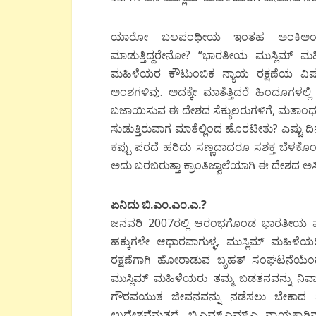
ಯಾರೋ ಬಲಪಂಥೀಯ ಇಂತಹ ಅಂಕಿಅಂಶಗಳನ್
ಮಾಡುತ್ತಿದ್ದರೇನೋ? “ಭಾರತೀಯ ಮುಸ್ಲಿಮ್ 
ಮಹಿಳೆಯರ ಕೌಟುಂಬಿಕ ನ್ಯಾಯ ರಕ್ಷಣೆಯ ವಿಷಯಕ
ಅಂಶಗಳಿವು. ಅದಕ್ಕೇ ಮಾತೆತ್ತಿದರೆ ಹಿಂದೂಗ
ಬಜಾಯಿಸುವ ಈ ದೇಶದ ಸೆಕ್ಯುಲರುಗಳಿಗೆ, ಮತಾಂಧರಿ
ಸುಡುತ್ತಿರುವಾಗ ಮಾತೆಲ್ಲಿಂದ ಹೊರಟೀತು? ಎಷ್ಟು ದಿನ
ಕಪ್ಪು ಪರದೆ ಹರಿದು ಸಣ್ಣದಾದರೂ ಸಶಕ್ತ ಬೆಳಕೊಂ
ಅದು ಬರಬರುತ್ತಾ ಕ್ರಾಂತಿಜ್ವಾಲೆಯಾಗಿ ಈ ದೇಶದ ಅಸ
ಏನಿದು ಬಿ.ಎಂ.ಎಂ.ಎ.?
ಜನವರಿ 2007ರಲ್ಲಿ ಆರಂಭಗೊಂಡ ಭಾರತೀಯ ಮುಸ್ಲ
ಹಕ್ಕುಗಳೇ ಆಧಾರವಾಗುಳ್ಳ, ಮುಸ್ಲಿಮ್ ಮಹಿಳೆಯರ
ರಕ್ಷಣೆಗಾಗಿ ಹೋರಾಡುವ ಬೃಹತ್ ಸಂಘಟನೆಯೆಂದು
ಮುಸ್ಲಿಮ್ ಮಹಿಳೆಯರು ತಮ್ಮ ಬಡತನವನ್ನು ನಿವ
ಗೌರವಯುತ ಜೀವನವನ್ನು ನಡೆಸಲು ಬೇಕಾದ ಪ
ಉದ್ದೇಶವೆನ್ನುತ್ತದೆ. ಬಿ.ಎಮ್.ಎಮ್.ಎ ನ್ಯಾಯಕ್