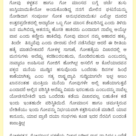
ಗೋವು ಕಳ್ಳತನ ಹಾಗೂ ಗೋ ಮಾಂಸದ ಬಗ್ಗೆ ಚರ್ಚೆ ತುಸು
ಜಾಸ್ತಿಯಾಯಿತೇನೋ ಅಂದುಕೊಂಡಿದ್ದ ನನಗೆ ಮೇಲಿನ ಘಟನೆಯನ್ನು
ನೋಡಿದಾಗ ಸಂಪೂರ್ಣ ಸೋತ ಅನುಭವವಾಯಿತು! ಎಲ್ಲೋ ದೂರದ
ಉತ್ತರಪ್ರದೇಶದಲ್ಲಿ ಅದ್ಯಾರೋ ಒಬ್ಬ ಗೋ ಮಾಂಸ ಶೇಖರಿಸಿದ್ದ ಎಂದು ತಿಳಿದು
ಜನ ಮುಗಿಬಿದ್ದು ಆತನನ್ನು ಹೊಸಕಿ ಹಾಕಿದರು ಎಂದಾದಾಗ ನಾವೆಲ್ಲ ಅಯ್ಯೋ
ಪಾಪ ಎಂದು ಕಣ್ಣೀರು ಹಾಕಿದೆವು. ಗೋವು ಮಾಂಸ ನಮ್ಮ ಆಹಾರದ ಹಕ್ಕು,
ತಿಂದೇ ತಿನ್ನುವೆವು ಎಂದು ಚೀರಾಟ ಬೇರೆ ನಡೆಸಿದೆವು! ಆದರೆ ಈ ರೀತಿಯ
ಹತ್ಯೆ ಮಾಡಬೇಕಾದರೆ ಗೋಕಳ್ಳ ಸಾಗಾಣೆ, ಗೋಹತ್ಯೆಯ ವಿಚಾರದಲ್ಲಿ ಆ
ಮನಸುಗಳು ಅದೆಷ್ಟು ಕದಡಿಬರಬಹುದು, ನೊಂದಿರಬಹುದು ಎಂಬುದನ್ನು
ನಾವ್ಯಾರೂ ಊಹಿಸುವ ಗೋಜಿಗೆ ಹೋಗಿಲ್ಲ! ಅಸಲಿಗೆ ಆ ಕೊಲೆಯಾದವನ
ಪಕ್ಕದ ಮನೆಯ ಮುದ್ದಿನ ಹಸುವೊಂದು ಒಂದೆರಡು ದಿನಗಳ ಹಿಂಧೆ
ಕಾಣೆಯಾಗಿತ್ತು ಎಂಬ ಸತ್ಯ ರಾಷ್ಟ್ರವ್ಯಾಪಿ ಸುದ್ದಿಯಾಗಲೇ ಇಲ್ಲ! ಅಜಂ
ಖಾನನಂತಹ ಮಂತ್ರಿಯ ಮನೆಯ ಗೋವುಗಳೇ ಅಲ್ಲಿ ಕಾಣೆಯಾಗುತ್ತವೆ
ಎಂದಾದರೆ ಅಲ್ಲಿನ ಪರಿಸ್ಥಿತಿ ಅದೆಷ್ಟು ವಿಷಮ ಇರಬಹುದು ಎಂಬುದನ್ನು ನಾವೆಲ್ಲ
ಯೋಚಿಸಬೇಕಿದೆ! ಇದು ಒಂದೆರಡು ಕಡೆಯ ವಿಚಾರವಲ್ಲ. ಬಹುತೇಕ ಕಡೆ
ಇಂದು ಇಂತಹುದೇ ಪರಿಸ್ಥಿತಿಯಿದೆ. ಗೋಮಾಂಸ ಹಾಗೂ ಚರ್ಮಕ್ಕಿರುವ
ಬೇಡಿಕೆಯು ಇಂದು ಗೋವನ್ನು ನಿರ್ಭಯವಾಗಿ ಕತ್ತರಿಸುವಂತೆ ಮಾಡಿದೆ. ಯಾವ
ಕಾನೂನು, ಯಾವ ಪ್ರಾಣಿ ದಯಾ ಸಂಘಗಳು ಕೂಡ ಇದರ ನೆರವಿಗೆ ಬಂದಂತೆ
ಕಾಣುತ್ತಿಲ್ಲ!
ಗೋಕಳ್ಳತನ, ಗೋಮಾಂಸ ಭಕ್ಷಣೆಯ ವಿಚಾರ ಇದೀಗ ರಾಷ್ಟ್ರವ್ಯಾಪಿದ್ದು! ಒಂದೆಡೆ