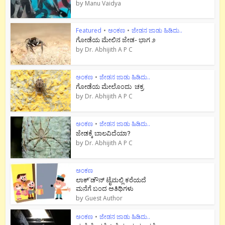
by
Manu Vaidya
Featured
•
ಅಂಕಣ
•
ಜೇಡನ ಜಾಡು ಹಿಡಿದು..
ಗೋಡೆಯ ಮೇಲಿನ ಜೇಡ- ಭಾಗ ೨
by
Dr. Abhijith A P C
ಅಂಕಣ
•
ಜೇಡನ ಜಾಡು ಹಿಡಿದು..
ಗೋಡೆಯ ಮೇಲೊಂದು ಚಕ್ರ
by
Dr. Abhijith A P C
ಅಂಕಣ
•
ಜೇಡನ ಜಾಡು ಹಿಡಿದು..
ಜೇಡಕ್ಕೆ ಬಾಲವಿದೆಯಾ?
by
Dr. Abhijith A P C
ಅಂಕಣ
ಲಾಕ್`ಡೌನ್ ಟೈಮಲ್ಲಿ ಕರೆಯದೆ
ಮನೆಗೆ ಬಂದ ಅತಿಥಿಗಳು
by
Guest Author
ಅಂಕಣ
•
ಜೇಡನ ಜಾಡು ಹಿಡಿದು..