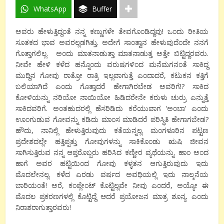
WhatsApp
Buffer
ಅವರು ಹೇಳುತ್ತಿದ್ದಂತೆ ನನ್ನ ಕಣ್ಣುಗಳೇ ತೇವಗೊಂಡಿದ್ದವು! ಒಂದು ರೀತಿಯ
ಸೂತಕದ ಭಾವ ಅವರಲ್ಲಡಗಿತ್ತು. ಅದೇಗೆ ಸಾಂತ್ವಾನ ಹೇಳುವುದೆಂದೇ ನನಗೆ
ಗೊತ್ತಾಗಲಿಲ್ಲ. ಅಂದು ಮಾತನಾಡುತ್ತಾ ಮಾತನಾಡುತ್ತ ಅತ್ತೇ ಬಿಟ್ಟಿದ್ದರವರು.
ನೀವೇ ಹೇಳಿ ಕಳೆದ ಹನ್ನೊಂದು ವರುಷಗಳಿಂದ ಮನೆಮಗನಂತೆ ಸಾಕಿದ್ದ
ಮುದ್ದಿನ ಗೋವು ರಾತ್ರೋ ರಾತ್ರಿ ಇಲ್ಲವಾಗುತ್ತೆ ಎಂದಾದರೆ, ಕಟುಕನ ಕತ್ತಿಗೆ
ಬಲಿಯಾಗಿದೆ ಎಂದು ಗೊತ್ತಾದರೆ ಹೇಗಾಗಿರಬೇಡ ಅವರಿಗೆ!? ಸಾಕಿದ
ಕೋಳಿಯನ್ನು ನರಿಯೋ ನಾಯಿಯೋ ಹಿಡಿದರೇನೇ ಕರುಳು ಚುರ್ರು ಎನ್ನುತ್ತೆ
ಸಾಕಿದವರಿಗೆ. ಅಂತಹುದರಲ್ಲಿ ಹೆಸರಿಡಿದು ಕರೆಯುವಾಗ ‘ಅಂಬಾ’ ಎಂದು
ಊಂಗುಡುವ ಗೋವನ್ನು ಕಡಿದು ಮಾಂಸ ಮಾಡಿದರೆ ಪರಿಸ್ಥಿತಿ ಹೇಗಾಗಬೇಡ?
ಹೌದು, ನಾನಿಲ್ಲಿ ಹೇಳುತ್ತಿರುವುದು ಕತೆಯನ್ನಲ್ಲ. ಮಂಗಳೂರಿನ ಪಟ್ಟಣ
ಪ್ರದೇಶದಲ್ಲೇ ಹತ್ತಿಪ್ಪತ್ತು ಗೋವುಗಳನ್ನು ಸಾಕಿಕೊಂಡು ಋಷಿ ಜೀವನ
ಸಾಗಿಸುತ್ತಿರುವ ನನ್ನ ಆಪ್ತರೊಬ್ಬರು ಹರಿಸಿದ ಕಣ್ಣೀರ ವ್ಯಥೆಯನ್ನು. ಹಾಂ ಅಂದ
ಹಾಗೆ ಅವರ ಹಟ್ಟಿಯಿಂದ ಗೋವು ಕಳ್ಳತನ ಆಗುತ್ತಿರುವುದು ಇದು
ಮೊದಲೇನಲ್ಲ. ಕಳೆದ ಎರಡು ವರ್ಷದ ಅವಧಿಯಲ್ಲಿ ಇದು ನಾಲ್ಕನೆಯ
ಬಾರಿಯಂತೆ! ಅರೆ, ಕಂಪ್ಲೇಂಟ್‍ ಕೊಟ್ಟಿಲ್ಲವೇ ನೀವು ಎಂದರೆ, ಅಯ್ಯೋ ಈ
ಮೊದಲ ಪ್ರಕರಣಗಳಲ್ಲಿ ಕೊಟ್ಟಿದ್ದೆ ಆದರೆ ಪ್ರಯೋಜನ ಮಾತ್ರ ಶೂನ್ಯ. ಎಂದು
ನಿರಾಶರಾಗುತ್ತಾರವರು!