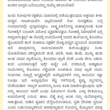
ಹಿಂದಿನ ವಾಸ್ತವ ಏನೆಂಬುದನ್ನು ನಾವೆಲ್ಲ ತಿಳಿಯಬೇಕಿದೆ.
ಇಂದು ಗೋವುಗಳ ರಕ್ಷಣೆಯ ವಿಚಾರದಲ್ಲಿ ನಡೆಯುತ್ತಿರುವುದು ಅಕ್ಷರಷಃ ಕೀಳು
ಮಟ್ಟದ ರಾಜಕೀಯವೇ! ಇಲ್ಲವೆಂದಾದರೆ ಗೋ ಸಂರಕ್ಷಣೆಯ ಬಗ್ಗೆ
ಸಂವಿಧಾನದಲ್ಲೇ ಪ್ರಸ್ತಾಪವಿದ್ದರೂ, ರಾಷ್ಟ್ರಪಿತನೆನಿಸಿದ್ದ ಮಹಾತ್ಮಗಾಂಧಿ ಕೂಡ
ಗೋಹತ್ಯೆಗೆ ಬಲವಾಗಿ ವಿರೋಧ ವ್ಯಕ್ತಪಡಿಸಿದ್ದರೂ ಗೋಹತ್ಯೆ ನಿಷೇಧವೇಕೆ ಇಲ್ಲಿ
ಸಾಧ್ಯವಾಗುತ್ತಿಲ್ಲ!? ಈ ನೆಲದಲ್ಲಿ ಉಪಯೋಗಕ್ಕೆ ಬಾರದ ಹುಲಿಯನ್ನು ಕೊಂದರೂ
ಜೈಲೂಟವಿದೆ! ಹುಲಿ ಸಂತತಿಯ ರಕ್ಷಣೆಗೆ ದೊಡ್ಡ ಮಟ್ಟದ ಧ್ವನಿಯಿದೆ. ಮದವಿಡಿದ
ಆನೆ ಮಾವುತನನ್ನು ಸಾರ್ವಜನಿಕವಾಗೇ ತುಳಿಯುತ್ತಿದ್ದರೂ ನಿಂತು
ನೋಡಬೇಕಾದ ಪರಿಸ್ಥಿತಿಯಿದೆ! ಜಿಂಕೆ, ಚಿರತೆ, ಕಾಡು ಹಂದಿ, ಮುಳ್ಳು ಹಂದಿ
ಅಂತ ಯಾವ ಪ್ರಾಣಿಯನ್ನು ಕೊಂದರೂ ಪ್ರಾಣಿ ಬೇಟೆ ಎಂದು ಕೇಸು ಜಡಿದು
ಕಂಬಿ ಎನಿಸಲಾಗುತ್ತದೆ ಇಲ್ಲಿ!! ಅಷ್ಟೇ ಏಕೆ, ಬೀದಿಯಲ್ಲಿ ಅಡ್ಡಾಡುವ
ನಾಯಿಗಳನ್ನು ಕೊಂದರೂ ಗಟ್ಟಿಯಾಗಿ ಊಳಿಡುವ ವಿವಿಧ ಪ್ರಾಣಿ ದಯಾ
ಸಂಘಗಳು ನಮ್ಮಲ್ಲಿ ಅಸ್ಥಿತ್ವದಲ್ಲಿದೆ! ಅವೆಲ್ಲವುಗಳಿಗೆ ನಮ್ಮ ಕಾನೂನಿನ ರಕ್ಷಾ
ಬಲವೂ ಇದೆ. ಅದ್ಯಾವುದೋ ಕೆಟ್ಟ ಗಳಿಗೆಯಲ್ಲಿ ಕೃಷ್ಣಾ ಮೃಗವನ್ನು
ಬೇಟೆಯಾಡಿದ ಸಲ್ಮಾನ್‍ ಖಾನ್‍ನನ್ನು ಇಂದು ಕೂಡ ವಿಚಾರಿಸುತ್ತಿರುವುದು ಇದೇ
ನಮ್ಮ ಕಾನೂನು! ಆದರೆ ಎಂಥಾ ವಿಪರ್ಯಾಸ ನೋಡಿ, ಎಲ್ಲಾ ರೀತಿಯಲ್ಲೂ
ಉಪಯೋಗಕ್ಕೆ ಬರುವ, ಹಾಲು ಬೆಣ್ಣೆ ತುಪ್ಪ ಅಂತ ನಮ್ಮ ಮನೆಮಕ್ಕಳನ್ನು
ಸಾಕುತ್ತಿರುವ, ನಾಡಿನ ಕೃಷಿಕನ ಬೆನ್ನೆಲುಬಿನಂತಿರುವ, ಸ್ವತಃ ದೇವತಾ ಸ್ವರೂಪಿ
ಎಂದು ಬಹುಸಂಖ್ಯಾತರಿಂದ ಆರಾಧಿಸಲ್ಪಡುವ ಗೋವನ್ನು ಕೊಲ್ಲುವಾಗ ಮಾತ್ರ