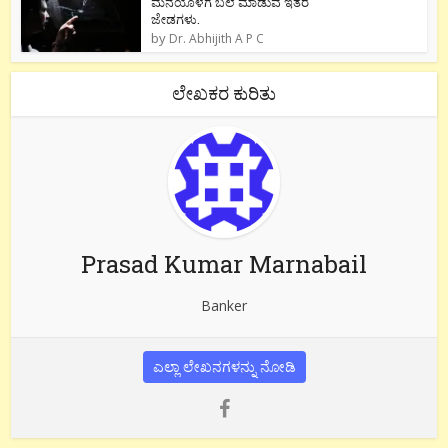
ಮನೆಯೊಳಗೆ ಬಲೆ ಮಾಡುವ ಇತರೆ
ಜೇಡಗಳು.
by
Dr. Abhijith A P C
ಲೇಖಕರ ಕುರಿತು
Prasad Kumar Marnabail
Banker
ಎಲ್ಲಾ ಲೇಖನಗಳನ್ನು ನೋಡಿ