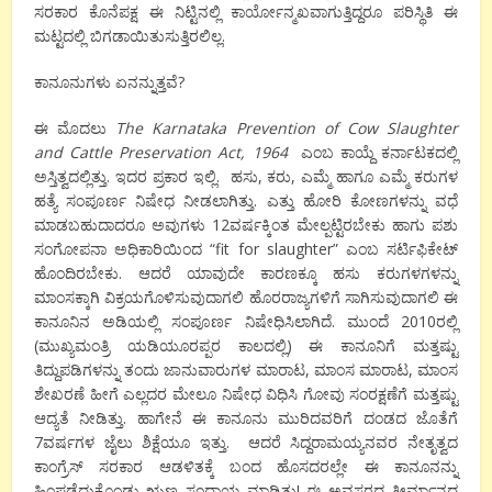
ಸರಕಾರ ಕೊನೆಪಕ್ಷ ಈ ನಿಟ್ಟಿನಲ್ಲಿ ಕಾರ್ಯೋನ್ಮಖವಾಗುತ್ತಿದ್ದರೂ ಪರಿಸ್ಥಿತಿ ಈ
ಮಟ್ಟದಲ್ಲಿ ಬಿಗಡಾಯಿತುಸುತ್ತಿರಲಿಲ್ಲ.
ಕಾನೂನುಗಳು ಏನನ್ನುತ್ತವೆ?
ಈ ಮೊದಲು
The Karnataka Prevention of Cow Slaughter
and Cattle Preservation Act, 1964
ಎಂಬ ಕಾಯ್ದೆ ಕರ್ನಾಟಕದಲ್ಲಿ
ಅಸ್ತಿತ್ವದಲ್ಲಿತ್ತು. ಇದರ ಪ್ರಕಾರ ಇಲ್ಲಿ. ಹಸು, ಕರು, ಎಮ್ಮೆ ಹಾಗೂ ಎಮ್ಮೆ ಕರುಗಳ
ಹತ್ಯೆ ಸಂಪೂರ್ಣ ನಿಷೇಧ ನೀಡಲಾಗಿತ್ತು. ಎತ್ತು ಹೋರಿ ಕೋಣಗಳನ್ನು ವಧೆ
ಮಾಡಬಹುದಾದರೂ ಅವುಗಳು 12ವರ್ಷಕ್ಕಿಂತ ಮೇಲ್ಪಟ್ಟಿರಬೇಕು ಹಾಗು ಪಶು
ಸಂಗೋಪನಾ ಅಧಿಕಾರಿಯಿಂದ “fit for slaughter” ಎಂಬ ಸರ್ಟಿಫಿಕೇಟ್‍
ಹೊಂದಿರಬೇಕು. ಆದರೆ ಯಾವುದೇ ಕಾರಣಕ್ಕೂ ಹಸು ಕರುಗಳಗಳನ್ನು
ಮಾಂಸಕ್ಕಾಗಿ ವಿಕ್ರಯಗೊಳಿಸುವುದಾಗಲಿ ಹೊರರಾಜ್ಯಗಳಿಗೆ ಸಾಗಿಸುವುದಾಗಲಿ ಈ
ಕಾನೂನಿನ ಅಡಿಯಲ್ಲಿ ಸಂಪೂರ್ಣ ನಿಷೇಧಿಸಿಲಾಗಿದೆ. ಮುಂದೆ 2010ರಲ್ಲಿ
(ಮುಖ್ಯಮಂತ್ರಿ ಯಡಿಯೂರಪ್ಪರ ಕಾಲದಲ್ಲಿ) ಈ ಕಾನೂನಿಗೆ ಮತ್ತಷ್ಟು
ತಿದ್ದುಪಡಿಗಳನ್ನು ತಂದು ಜಾನುವಾರುಗಳ ಮಾರಾಟ, ಮಾಂಸ ಮಾರಾಟ, ಮಾಂಸ
ಶೇಖರಣೆ ಹೀಗೆ ಎಲ್ಲದರ ಮೇಲೂ ನಿಷೇಧ ವಿಧಿಸಿ ಗೋವು ಸಂರಕ್ಷಣೆಗೆ ಮತ್ತಷ್ಟು
ಆದ್ಯತೆ ನೀಡಿತ್ತು. ಹಾಗೇನೆ ಈ ಕಾನೂನು ಮುರಿದವರಿಗೆ ದಂಡದ ಜೊತೆಗೆ
7ವರ್ಷಗಳ ಜೈಲು ಶಿಕ್ಷೆಯೂ ಇತ್ತು. ಆದರೆ ಸಿದ್ದರಾಮಯ್ಯನವರ ನೇತೃತ್ವದ
ಕಾಂಗ್ರೆಸ್‍ ಸರಕಾರ ಆಡಳಿತಕ್ಕೆ ಬಂದ ಹೊಸದರಲ್ಲೇ ಈ ಕಾನೂನನ್ನು
ಹಿಂಪಡೆದುಕೊಂಡು ಋಣ ಸಂದಾಯ ಮಾಡಿತು! ಈ ಅವಸರದ ತೀರ್ಮಾನದ