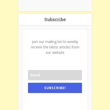
Subscribe
Join our mailing list to weekly
receive the latest articles from
our website
SUBSCRIBE!
One e-mail a week. We don't spam.
Don't forget to check the promotional
tab if you are using gmail.