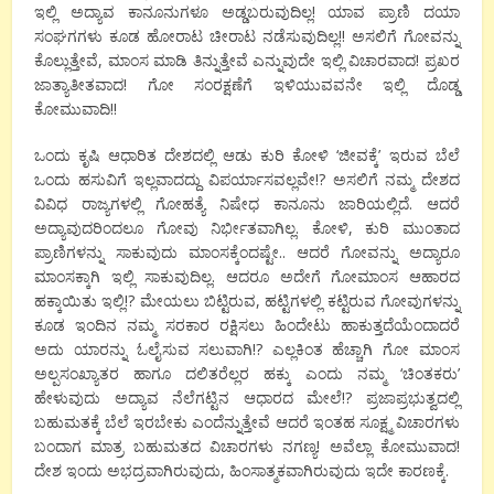
ಇಲ್ಲಿ ಅದ್ಯಾವ ಕಾನೂನುಗಳೂ ಅಡ್ಡಬರುವುದಿಲ್ಲ! ಯಾವ ಪ್ರಾಣಿ ದಯಾ
ಸಂಘಗಗಳು ಕೂಡ ಹೋರಾಟ ಚೀರಾಟ ನಡೆಸುವುದಿಲ್ಲ!! ಅಸಲಿಗೆ ಗೋವನ್ನು
ಕೊಲ್ಲುತ್ತೇವೆ, ಮಾಂಸ ಮಾಡಿ ತಿನ್ನುತ್ತೇವೆ ಎನ್ನುವುದೇ ಇಲ್ಲಿ ವಿಚಾರವಾದ! ಪ್ರಖರ
ಜಾತ್ಯಾತೀತವಾದ! ಗೋ ಸಂರಕ್ಷಣೆಗೆ ಇಳಿಯುವವನೇ ಇಲ್ಲಿ ದೊಡ್ಡ
ಕೋಮುವಾದಿ!!
ಒಂದು ಕೃಷಿ ಆಧಾರಿತ ದೇಶದಲ್ಲಿ ಆಡು ಕುರಿ ಕೋಳಿ ‘ಜೀವಕ್ಕೆ’ ಇರುವ ಬೆಲೆ
ಒಂದು ಹಸುವಿಗೆ ಇಲ್ಲವಾದದ್ದು ವಿಪರ್ಯಾಸವಲ್ಲವೇ!? ಅಸಲಿಗೆ ನಮ್ಮ ದೇಶದ
ವಿವಿಧ ರಾಜ್ಯಗಳಲ್ಲಿ ಗೋಹತ್ಯೆ ನಿಷೇಧ ಕಾನೂನು ಜಾರಿಯಲ್ಲಿದೆ. ಆದರೆ
ಅದ್ಯಾವುದರಿಂದಲೂ ಗೋವು ನಿರ್ಭೀತವಾಗಿಲ್ಲ. ಕೋಳಿ, ಕುರಿ ಮುಂತಾದ
ಪ್ರಾಣಿಗಳನ್ನು ಸಾಕುವುದು ಮಾಂಸಕ್ಕೆಂದಷ್ಟೇ.. ಆದರೆ ಗೋವನ್ನು ಅದ್ಯಾರೂ
ಮಾಂಸಕ್ಕಾಗಿ ಇಲ್ಲಿ ಸಾಕುವುದಿಲ್ಲ. ಆದರೂ ಅದೇಗೆ ಗೋಮಾಂಸ ಆಹಾರದ
ಹಕ್ಕಾಯಿತು ಇಲ್ಲಿ!? ಮೇಯಲು ಬಿಟ್ಟಿರುವ, ಹಟ್ಟಿಗಳಲ್ಲಿ ಕಟ್ಟಿರುವ ಗೋವುಗಳನ್ನು
ಕೂಡ ಇಂದಿನ ನಮ್ಮ ಸರಕಾರ ರಕ್ಷಿಸಲು ಹಿಂದೇಟು ಹಾಕುತ್ತದೆಯೆಂದಾದರೆ
ಅದು ಯಾರನ್ನು ಓಲೈಸುವ ಸಲುವಾಗಿ!? ಎಲ್ಲಕಿಂತ ಹೆಚ್ಚಾಗಿ ಗೋ ಮಾಂಸ
ಅಲ್ಪಸಂಖ್ಯಾತರ ಹಾಗೂ ದಲಿತರೆಲ್ಲರ ಹಕ್ಕು ಎಂದು ನಮ್ಮ ‘ಚಿಂತಕರು’
ಹೇಳುವುದು ಅದ್ಯಾವ ನೆಲೆಗಟ್ಟಿನ ಆಧಾರದ ಮೇಲೆ!? ಪ್ರಜಾಪ್ರಭುತ್ವದಲ್ಲಿ
ಬಹುಮತಕ್ಕೆ ಬೆಲೆ ಇರಬೇಕು ಎಂದೆನ್ನುತ್ತೇವೆ ಆದರೆ ಇಂತಹ ಸೂಕ್ಷ್ಮ ವಿಚಾರಗಳು
ಬಂದಾಗ ಮಾತ್ರ ಬಹುಮತದ ವಿಚಾರಗಳು ನಗಣ್ಯ! ಅವೆಲ್ಲಾ ಕೋಮುವಾದ!
ದೇಶ ಇಂದು ಅಭದ್ರವಾಗಿರುವುದು, ಹಿಂಸಾತ್ಮಕವಾಗಿರುವುದು ಇದೇ ಕಾರಣಕ್ಕೆ.