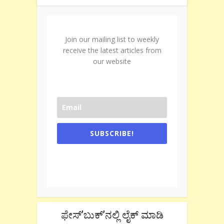
Join our mailing list to weekly
receive the latest articles from
our website
SUBSCRIBE!
One e-mail a week. We don't spam.
Don't forget to check the promotional
tab if you are using gmail.
ಫೇಸ್’ಬುಕ್’ನಲ್ಲಿ ಲೈಕ್ ಮಾಡಿ