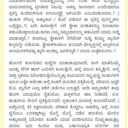
ಮಾಡೋಣ.ಕಾರಣ ರೂಪಲಕ್ಷ್ಮಿಯದ್ದು ನೇರ ಬರಹ. ಅದೇ ಇನ್ನೊಬ್ಬರು
ದೂರುದಾರರದ್ದು ಪ್ರಗತಿಪರ ನಿಲುವು. ಸಾಕಲ್ಲ. ಹೀಗಾದಾಗ ಎಂಥೆಂಥವರೂ
ಪ್ರಶಸ್ತಿ ಹಿಂದಿರುಗಿಸುವ ಅಸಂಬದ್ಧಕ್ಕೆ ಇಳಿಯದೇ ಏನುಮಾಡಿಯಾರು..? (
ಹುಡುಗಿ ಸೌಜನ್ಯ ಅತ್ಯಾಚಾರ / ಕೊಲೆ ನಡೆದಾಗ ಈ ಪ್ರಶಸ್ತಿ ಪುರಸ್ಕೃತರು
ಎಲ್ಲಿದ್ದರು..?) ಇದೇ ಕಾರಣಕ್ಕೇನೆ ನಟಿ ಶ್ವೇತಾ ಪಂಡಿತಳನ್ನೂ ವಿನಾಕಾರಣ
ತಡುವಿಕೊಳ್ಳಲಾಯಿತು.ಕಾರಣ ನಮ್ಮ ನಿಮ್ಮಂಥವರನ್ನು ತಡುವಿದರೆ ಯಾರು ಸುದ್ದಿ
ಮಾಡುತ್ತಾರೆ..? ಅದರಲ್ಲೂ ಶ್ವೇತಾಳಿಗೆ ನೆಗೆಟೀವ್ ಸುದ್ದಿ ಕೊಟ್ಟು ಪ್ಯಾನೆಲ್
ಡಿಸ್ಕಷನ್ನೇ ನಡೆಯಿತು. ಶ್ವೇತಾಳಿಗಿಂತಲೂ ಘನವಾಗಿ ಫೇಸ್ಬುಕ್ಕಿನಲ್ಲಿ ಅಬ್ಬರಿಸುವ
ಅಸಾಮಿಗಳಿಗಿವತ್ತು ಕ್ಯಾರೇ ಅಂದಿಲ್ಲ. ಇವಳಿಗ್ಯಾಕೆ..? ಯಾರು ಉತ್ತರಿಸುವರು..?
ಹೋಗಲಿ ಕರ್ನಾಟಕದ ಮಟ್ಟಿಗೇ ಮಾತಾಡುವುದಾದರೆ, ಹೀಗೆ ಮಾತಿಗೊಮ್ಮೆ
ಇವತ್ತು ಟೌನ್ ಹಾಲ್ ಎದುರಿಗೆ ಕೂರುತ್ತೇನೆ, ಅಲ್ಲಿ ಮಾಂಸ ತಿನ್ನುತ್ತೇನೆ, ಅಲ್ಲಿ
ದಾದ್ರಿ ಪ್ರಕರಣ ವಿರೋಧಿಸುತ್ತೇನೆಎನ್ನುತ್ತಾ ಕೂರುವವರ ಸಣ್ಣ ಪುಟ್ಟ ದಂಡುಗಳಿಗೆ
ಇರುವ ಏಕೈಕ ಅಜೆಂಡಾ ಅಲ್ಲಿ ಕೂತರೆ ಮರುದಿನ ಪತ್ರಿಕೆಯಲ್ಲಿ, ಪರಿಚಯ ಇದ್ದರೆ
ಟಿ.ವಿ. ಪ್ಯಾನೆಲ್ ಎಲ್ಲಾ ಕಡೆಗೆ ಚರ್ಚೆಗೂ ಬರುತ್ತದೆ. ಅದೇ ತಮ್ಮಪಾಡಿಗೆ ತಾವು
ಹೋಗಿ ಯಾವುದೋ ರೈತನಿಗೋ, ಮಕ್ಕಳಿಗೋ ಹಣ ನೀಡಿದರೆ, ದ.ಕ.
ಹುಡುಗಿಯ ರೇಪಿಗೆ ಪ್ರತಿಕ್ರಿಯಿಸಿದರೆ, ಪ್ರಶಾಂತನ ಮರಣಕ್ಕೆ ಅನುರಣಿಸಿದರೆ, (
ದಾದ್ರಿಯಲ್ಲಿ 45 ಲಕ್ಷರೂಪಾಯಿ ಪರಿಹಾರ ಕೊಟ್ಟರೂ ಸಾಕಾಗಿಲ್ಲ. ಇಲ್ಲಿ ನಯಾ
ಪೈಸೆಯೂ ಬರಕತ್ತಾಗಿಲ್ಲ) ಮೊನ್ನೆ ಮೊನ್ನೆ ನಡೆದ ಹಸುಳೆಯ ಮೇಲಿನ
ಅತ್ಯಾಚಾರಕ್ಕೆ ವಿರೋಧಿಸಿ ಕೂತರೇ ಯಾವ ವರದಿಗಾರನೂ ಸೊಪ್ಪುಹಾಕುತ್ತಿಲ್ಲ.
(ಕಾರಣ ಇದು ಹಿಂದೂ ಮತ್ತು ಬಹುಸಂಖ್ಯಾತ ವರ್ಗಗಳ ಪರ