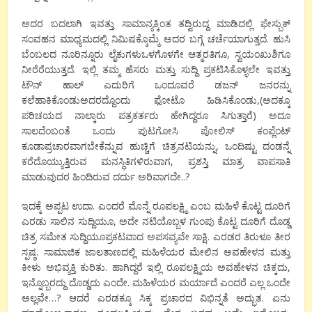
ಅದರ ಬದಲಾಗಿ ಇವತ್ತು ಸಾಮಾನ್ಯಕ್ಕಿಂತ ತದ್ವಿರುದ್ದ ಮಾಡಿದಲ್ಲಿ ಫೇಸ್ಬುಕ್
ಸಂವಹನ ಮಾಧ್ಯಮದಲ್ಲಿ ನಿಮಿಷಕ್ಕೊಮ್ಮೆ ಅದರ ಬಗ್ಗೆ ಚರ್ಚೆಯಾಗುತ್ತದೆ. ಹುಸಿ
ಬೆಂಬಲದ ನೂರಿನ್ನೂರು ಲೈಕುಗಳುಒಳಗೊಳಗೇ ಆತ್ಮರತಿಗೂ, ಸ್ವಯಂಖುಶಿಗೂ
ನೀರೆರೆಯುತ್ತದೆ. ಇಲ್ಲಿ ತಮ್ಮ ಹೆಸರು ಮತ್ತು ಸುದ್ದಿ ಪ್ರಕಟಿಸಿಕೊಳ್ಳಲೇ ಇವತ್ತು
ಟೌನ್ ಹಾಲ್ ಎದುರಿಗೆ ಒಂದೂವರೆ ಡಜನ್ ಜನರನ್ನು
ಕಲೆಹಾಕಿಕೊಂಡುಅದರದ್ದೊಂದು ಫೋಟೊ ಹಿಡಿಸಿಕೊಂಡು,(ಅದಕ್ಕೂ
ಪರಿಚಯದ ನಾಲ್ಕಾರು ಪತ್ರಕರ್ತರು ಹೇಗಿದ್ದರೂ ಸಿಗುತ್ತಾರೆ) ಅದೂ
ಸಾಲದೆಂಬಂತೆ ಒಂದು ಪುಟಗೋಸಿ ಪೋಲಿಸ್ ಕಂಪ್ಲೆಂಟ್
ಕೂಡಾಪ್ರಚಾರವಾಗಬೇಕೆನ್ನುವ ಹುಚ್ಚಿಗೆ ಚಿತ್ರನಟಿಯನ್ನು, ಒಂದಿಷ್ಟು ದಂಡನ್ನೆ
ಕರೆದೊಯ್ಯುತ್ತಿರುವ ಮನಸ್ಥಿತಿಗಳಿರುವಾಗ, ಪ್ರಶಸ್ತಿ ಮಾತ್ರ ವಾಪಸಾತಿ
ಮಾಡುವುದರ ಹಿಂದಿರುವ ದರ್ದು ಅರಿವಾಗದೇ..?
ಇದಕ್ಕೆ ಅಪ್ಪಟ ಉದಾ. ಎಂದರೆ ಮೊನ್ನೆ ರೂಪಲಕ್ಷ್ಮಿ ಎಂಬ ಮಹಿಳೆ ಕೊಟ್ಟ ದೂರಿಗೆ
ಎರಡು ಸಾಲಿನ ಸುದ್ದಿಯೂ, ಅದೇ ನಟಿಯೊಬ್ಬಳ ಗುಂಪು ಕೊಟ್ಟ ದೂರಿಗೆ ದೊಡ್ಡ
ಚಿತ್ರ ಸಮೇತ ಸುದ್ದಿಯೂಪ್ರಕಟವಾದ ಅಪಸವ್ಯವೇ ಸಾಕ್ಷಿ. ಎರಡರ ತಿರುಳೂ ತೀರ
ಸ್ಪಷ್ಠ. ಸಾಮಾಜಿಕ ಜಾಲತಾಣದಲ್ಲಿ ಮಹಿಳೆಯರ ಮೇಲಿನ ಅವಹೇಳನ ಮತ್ತು
ಕೀಳು ಅಭಿವ್ಯಕ್ತಿ ಕುರಿತು. ಹಾಗಿದ್ದರೆ ಇಲ್ಲಿ ರೂಪಲಕ್ಷ್ಮಿಯ ಅವಹೇಳನ ಚಿಕ್ಕದು,
ಇನ್ನೊಬ್ಬರದ್ದು ದೊಡ್ಡದು ಎಂದೇ. ಮಹಿಳೆಯರ ಮರ್ಯಾದೆ ಎಂದರೆ ಎಲ್ಲ ಒಂದೇ
ಅಲ್ಲವೇ…? ಆದರೆ ಎರಡಕ್ಕೂ ಸಿಕ್ಕ ಪ್ರಚಾರದ ವಿಭಿನ್ನತೆ ಅದ್ಭುತ. ಏನು