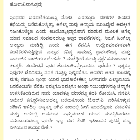
ಹೋರಾಟವಾಗುತ್ತದೆ)
ಇಂಥವರ ಬರವಣಿಗೆಯಲ್ಲೂ ನೋಡಿ. ಎರಡ್ಮೂರು ದಶಕಗಳ ಹಿಂದಿನ
ಕಥೆಯನ್ನು ಬರೆದುಕೊಳ್ಳುತ್ತಾ, ಆಗೆಲ್ಲಾ ನಾವು ಅನ್ಯಾಯ ಮಾಡಿದ್ದೇವೆ ಅದಕ್ಕೀಗ
ಸಹಿಸಿಕೊಳ್ಳೊಣ ಎಂದು ತಿದಿಯೊತ್ತುತ್ತಿದ್ದಾರೆ.ಹಾಗೆ ಮಾಡುವ ಮೂಲಕ ಆಗೆಲ್ಲ
ಯಾವ ಸಮಾಜದ ಸಂವಹನದಲ್ಲೂ ಇಲ್ಲದ ಭಾವನೆಗಳನ್ನು, ನಿಮಗೆ ಹಿಂಗೆಲ್ಲಾ
ಅನ್ಯಾಯ ಮಾಡಿದ್ವಿ ಎಂದು ಈಗ ನೆನಪಿಸಿ ಉದ್ದೇಶಪೂರ್ವಕವಾಗಿ
ಕೆಣಕಿಕೆರಳಿಸುತ್ತಿದ್ದೇವೆ ಎನ್ನುವ ಕನಿಷ್ಠ ಸಾಮಾನ್ಯ ಜ್ಞಾನ/ಸೌಜನ್ಯ ಮತ್ತು
ಸಾಮಾಜಿಕ ಕಾಳಜಿಯೂ ಬೇಡವೇ..? ಮಾತೆತ್ತಿದರೆ ಸಮಷ್ಠಿ ಪ್ರಜ್ಞೆ/ ಸಮಾಜವಾದ /
ತಳಸ್ಪರ್ಶಿ ಸಂವೇದನೆ ಇದರ ಹೊರತಾಗಿಇನ್ನೇನಾದರೂ ಇದೆಯೇ..? ಇಷ್ಟಕ್ಕೂ
ಇವುಗಳ ಡೆಫಿನಿಶನ್ನು ನನಗೆ ಗೊತ್ತಿಲ್ಲ ಇಲ್ಲಿವರೆಗೂ. ಅಸಲಿಗೆ ಆಗಿನ ಕಾಲದಲ್ಲಿ
ಮತ್ತು ಈಗಲೂ ಇಂಥಾ ಯಾವ ಭಾವತೀರೇಕಕ್ಕೂ ಒಳಗಾಗದೇ ಎಲ್ಲಾಜಾತಿಯ
ಜನರೊಂದಿಗೇ ಬೆರೆತು ಇವತ್ತಿಗೂ/ಇವತ್ತಿಗೂ ಅಂಥಾ ಸಂಬಂಧಗಳನ್ನೂ ಚೆನ್ನಾಗೇ
ಉಳಿಸಿಕೊಂಡಿರುವ ನಾನು ಯಾವತ್ತೂ ಯಾರನ್ನೂ ಕೆದಕಿ ನೋಯಿಸಿ, ನೆನಪಿಸಿ
ಆಮೇಲೆ ಕಣ್ಣೊರೆಸುವಅದನ್ನು ಬರೆದುಕೊಂಡು ಟಿ.ಆರ್.ಪಿ. ಏರಿಸಿಕೊಳ್ಳುವ
ದರ್ದಿಗೆ ಇಳಿದಿಲ್ಲ. ಅಷ್ಟಕ್ಕೂ ಆಗಿನ ಕಾಲದಲ್ಲಿ ಹೀಗೆ ಇಂಥದ್ದೊಂದು ನಡವಳಿಕೆ
ಮತ್ತು ಅದರಲ್ಲಿ ಅವಮಾನ ಎನ್ನುವಂತಹ ಯಾವ ಮನಸ್ಥಿತಿಎರಡೂ
ಸಮುದಾಯದಲ್ಲೂ ಇರಲೇ ಇಲ್ಲ. ಈಗ ಕೆದರಿ ಇತಿಹಾಸದ ಪುಟಕ್ಕೆ ಬಣ್ಣ
ಬಳಿಯುವ ಹುನ್ನಾರವೇಕೆ..?