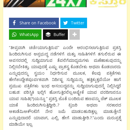
Share on Facebook
Twitter
WhatsApp
Buffer
“ತೀವ್ರವಾಗಿ ಚರ್ಚೆಯಾಗುತ್ತಿರುವ” ಎಂದೇ ಆರಂಭಿಸಲಾಗುತ್ತಿರುವ ಪ್ರಶಸ್ತಿ
ಹಿಂದಿರುಗಿಸುವ ಅಪ್ರಭುದ್ಧ ನಡೆಗಳಿಗೆ ಮತ್ತು ಸಾಹಿತಿಗಳಿಗೆ ತಗುಲಿರುವ ಈ
ಅವಸರದಲ್ಲಿ ಸುದ್ದಿಯಾಗುವ ತೆವಲಿಗೆಮಾಧ್ಯಮಗಳು ಮಣೆಹಾಕುವುದನ್ನು
ನಿಲ್ಲಿಸಬೇಕಿತ್ತು. ಯಾವುದಕ್ಕೆ ಎಷ್ಟು ಪ್ರಾಶಸ್ತ್ಯ ಕೊಡಬೇಕು ಅಥವಾ ಕೊಡಬಾರದು
ಎನ್ನುವುದನ್ನು ಸ್ವಯಂ ನಿರ್ಧರಿಸುವ ಮೂಲಕ, ಕೆಲವು ಪತ್ರಿಕೆಗಳು
ಹೇಗೆಉದ್ದೇಶಪೂರ್ವಕವಾಗಿ ನಿರ್ದಿಷ್ಟ ಸುದ್ದಿಯನ್ನು ಹತ್ತಿಕ್ಕುತ್ತವೆಯೋ ಹಾಗೆ
ಪ್ರಮುಖ ಪತ್ರಿಕೆಗಳು ಇಂಥ ಅಸಂಬದ್ಧವನ್ನು ಸುದ್ದಿಯಾಗುವುದನ್ನೆ ನಿಲ್ಲಿಸಿದ್ದರೆ
ಬಹುಶ: ಪರಿಸ್ಥಿತಿ ಇಲ್ಲಿಗೆ ಹೋಗುತ್ತಿರಲಿಲ್ಲ.ಅಷ್ಟೇಕೆ ಯಾವ ವರದಿಗಾರನೂ
ಯಾವ ಸಾಹಿತಿ(?)ಯನ್ನೂ ” ಪ್ರಶಸ್ತಿ ಜೊತೆ ಬಂದಿರುವ ಹಣವನ್ನು ಚೆಕ್ ಮೂಲಕ
ಯಾಕೆ ಹಿಂದಿರುಗಿಸುತ್ತಿದ್ದೀರಿ..? ಟ್ರಜರಿ ಅಥವಾ ಸರಕಾರದ
ಅಕಾಡೆಮಿಅಕೌಂಟಿಗೆ ನೇರ ಜಮೆ ಮಾಡಬಹುದಿತ್ತಲ್ಲ. ಮಾಡುತ್ತೇನೆ
ಎನ್ನುವುದಾದರೆ ಯಾವಾಗ, ಎಲ್ಲಿ, ಹೇಗೆ ಮಾಡುತ್ತೀರಿ.?.”ಎಂದು ಮರುಪ್ರಶ್ನೆ
ಮಾಡಿಯೇ ಇಲ್ಲ.