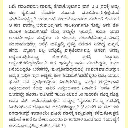
ಜಮೆ ಮಾಡಿದವರೂ ವಾಪಸ್ಸು ತೆಗೆದುಕೊಳ್ಳಲಾಗದ ಹಾಗೆ ಡಿ.ಡಿ.(ಇದಕ್ಕೆ ಅಷ್ಟು
ಹಣ ಕೈಯಿಂದ ಮೊದಲೇ ಸಂದಾಯ ಮಾಡಬೇಕಾಗುತ್ತಲ್ಲ)ಯಾಕೆ
ಮಾಡಿಕೊಡುತ್ತಿಲ್ಲ..? ಕಾರಣ ಹಾಗೆ ನೇರಜಮೆಏನಾದರೂ ಮಾಡಿದರೆ ದೇವರಾಣೆ
ಆ ಹಣ ವಾಪಸ್ಸು ಬರುವುದಿಲ್ಲ ಇದು ಸಾಹಿತಿ(?)ಗಳಿಗೂ ಗೊತ್ತು. ಅದೇ ಚೆಕ್
ಮೂಲಕ ಹಿಂದಿರುಗಿಸಿದರೆ ಮೊತ್ತ ತಮ್ಮಲ್ಲೇ ಇರುತ್ತದೆ. ಕಾರಣ ಯಾವ
ಅಕಾಡೆಮಿಅಥವಾ ಸಂಸ್ಥೆಯೂ ಈ ಹಣವನ್ನು ನಗದಾಗಿಸಿಕೊಳ್ಳುವ ಕೆಲಸಕ್ಕೆ
ಮುಂದಾಗುವುದಿಲ್ಲ. ಅಲ್ಲಿಗೆ ಮತ್ತೊಮ್ಮೆ ಪ್ರಶಸ್ತಿ ಪಡೆದಾಗ ಸಿಗದಿದ್ದ ಮನ್ನಣೆ,
ಹೆಸರು, ಖ್ಯಾತಿ(?) ಎಲ್ಲ ಇನ್ನೊಮ್ಮೆ ಪುಕ್ಕಟೆಯಾಗಿಲಭ್ಯ. ಅಸಲಿಗೆ ಇವತ್ತು
ಲಭ್ಯವಾಗುತ್ತಿರುವಷ್ಟು ಟಿ.ಆರ್.ಪಿ., ಪ್ರಶಸ್ತಿ ಸಿಕ್ಕಾಗಲೂ
ಲಭ್ಯವಾಗಿರಲಿಲ್ಲವೇನೋ..? ಈಗ ಇನ್ನೂಮ್ಮೆ ಏನೂ ಮಾಡದಿದ್ದರೂ, ಏನೂ
ಬರೆಯದಿದ್ದರೂ ಬರಹದಲ್ಲಿ, ಮುದ್ರಣಮಾಧ್ಯಮದಲ್ಲಿ ಜೀವಂತವಾಗಿರದಿದ್ದರೂ
ಅದ್ಭುತ ಸುದ್ದಿಗೆ ಗ್ರಾಸ. ಅಷ್ಟಕ್ಕೂ ಹೀಗೆ ಹಿಂದಿರುಗಿಸಿದವರೆಲ್ಲರೂ ಮತ್ತು ಯಾರೂ
ಘನಾತಿ ಘನ ಪ್ರಶಸ್ತಿಗಳನ್ನೇನೂ ಹಿಂದಿರುಗಿಸಿಲ್ಲ. ಇವತ್ತಿನ ಲೆಕ್ಕಕ್ಕೆಜುಜುಬಿ
ಎನ್ನಬಹುದಾದ ಕೆಲವು ಸಾವಿರ ಎನ್ನಬಹುದಾದ ನಿರಾಕರಣೆ (ಅದೂ ಚೆಕ್
ರೂಪದಲ್ಲಿ) ಹೊರತು ಪಡಿಸಿದರೆ “ಕುಂವಿ”ಯವರ 50 ಸಾವಿರವೇ ದೊಡ್ಡ ಮೊತ್ತ.
ಅದೂ ಚೆಕ್. ಅವರೂಕೊಡುತ್ತೇನೆ ಎನ್ನುತ್ತಾ “ನೃಪತುಂಗ”ವನ್ನು ಕಂತಿನಲ್ಲಿ
ಹಿಂದಿರುಗಿಸುವ ಲೆಕ್ಕಾಚಾರದ ಆಟಕ್ಕಿಳಿದಿದ್ದಾರಾ..? (ನೆನಪಿರಲಿ ಈ ಚೆಕ್ ಗಳು
ನಗದಾಗದಿದ್ದರೆ ತಾವಾಗಿಯೇ ಮೂರು ಮಾಸಕ್ಕೆ ತಮ್ಮಮಹತ್ವ ಕಳೆದುಕೊಳುತ್ತವೆ.
ಆಮೇಲೆ ಅಕಾಡೆಮಿ ಬೇಕೂ ಎಂದರೂ ಈ ಕಾಗದಗಳ ತುಂಡಿನಿಂದ ನಯಾ ಪೈಸೆ
ಉತ್ಪನ್ನವಾಗುವುದಿಲ್ಲ. ಹೆಂಗಿದೆ ವರಸೆ..? )