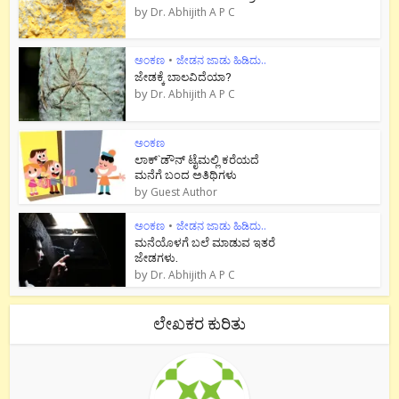
by
Dr. Abhijith A P C
ಅಂಕಣ
•
ಜೇಡನ ಜಾಡು ಹಿಡಿದು..
ಜೇಡಕ್ಕೆ ಬಾಲವಿದೆಯಾ?
by
Dr. Abhijith A P C
ಅಂಕಣ
ಲಾಕ್`ಡೌನ್ ಟೈಮಲ್ಲಿ ಕರೆಯದೆ
ಮನೆಗೆ ಬಂದ ಅತಿಥಿಗಳು
by
Guest Author
ಅಂಕಣ
•
ಜೇಡನ ಜಾಡು ಹಿಡಿದು..
ಮನೆಯೊಳಗೆ ಬಲೆ ಮಾಡುವ ಇತರೆ
ಜೇಡಗಳು.
by
Dr. Abhijith A P C
ಲೇಖಕರ ಕುರಿತು