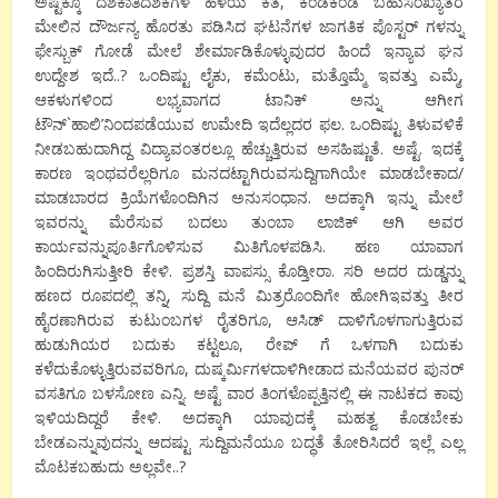
ಅಷ್ಟಕ್ಕೂ ದಶಕಾತಿದಶಕಗಳ ಹಳೆಯ ಕತೆ, ಕಂಡಕಂಡ ಬಹುಸಂಖ್ಯಾತರ
ಮೇಲಿನ ದೌರ್ಜನ್ಯ ಹೊರತು ಪಡಿಸಿದ ಘಟನೆಗಳ ಜಾಗತಿಕ ಪೊಸ್ಟರ್ ಗಳನ್ನು
ಫೇಸ್ಬುಕ್ ಗೋಡೆ ಮೇಲೆ ಶೇರ್ಮಾಡಿಕೊಳ್ಳುವುದರ ಹಿಂದೆ ಇನ್ಯಾವ ಘನ
ಉದ್ದೇಶ ಇದೆ..? ಒಂದಿಷ್ಟು ಲೈಕು, ಕಮೆಂಟು, ಮತ್ತೊಮ್ಮೆ ಇವತ್ತು ಎಮ್ಮೆ,
ಆಕಳುಗಳಿಂದ ಲಭ್ಯವಾಗದ ಟಾನಿಕ್ ಅನ್ನು ಆಗೀಗ
ಟೌನ್`ಹಾಲಿ’ನಿಂದಪಡೆಯುವ ಉಮೇದಿ ಇದೆಲ್ಲದರ ಫಲ. ಒಂದಿಷ್ಟು ತಿಳುವಳಿಕೆ
ನೀಡಬಹುದಾಗಿದ್ದ ವಿದ್ಯಾವಂತರಲ್ಲೂ ಹೆಚ್ಚುತ್ತಿರುವ ಅಸಹಿಷ್ಣುತೆ. ಅಷ್ಟೆ. ಇದಕ್ಕೆ
ಕಾರಣ ಇಂಥವರೆಲ್ಲರಿಗೂ ಮನದಟ್ಟಾಗಿರುವಸುದ್ದಿಗಾಗಿಯೇ ಮಾಡಬೇಕಾದ/
ಮಾಡಬಾರದ ಕ್ರಿಯೆಗಳೊಂದಿಗಿನ ಅನುಸಂಧಾನ. ಅದಕ್ಕಾಗಿ ಇನ್ನು ಮೇಲೆ
ಇವರನ್ನು ಮೆರೆಸುವ ಬದಲು ತುಂಬಾ ಲಾಜಿಕ್ ಆಗಿ ಅವರ
ಕಾರ್ಯವನ್ನುಪೂರ್ತಿಗೊಳಿಸುವ ಮಿತಿಗೊಳಪಡಿಸಿ. ಹಣ ಯಾವಾಗ
ಹಿಂದಿರುಗಿಸುತ್ತೀರಿ ಕೇಳಿ. ಪ್ರಶಸ್ತಿ ವಾಪಸ್ಸು ಕೊಡ್ತೀರಾ. ಸರಿ ಅದರ ದುಡ್ಡನ್ನು
ಹಣದ ರೂಪದಲ್ಲಿ ತನ್ನಿ, ಸುದ್ದಿ ಮನೆ ಮಿತ್ರರೊಂದಿಗೇ ಹೋಗಿಇವತ್ತು ತೀರ
ಹೈರಣಾಗಿರುವ ಕುಟುಂಬಗಳ ರೈತರಿಗೂ, ಆಸಿಡ್ ದಾಳಿಗೊಳಗಾಗುತ್ತಿರುವ
ಹುಡುಗಿಯರ ಬದುಕು ಕಟ್ಟಲೂ, ರೇಪ್ ಗೆ ಒಳಗಾಗಿ ಬದುಕು
ಕಳೆದುಕೊಳ್ಳುತ್ತಿರುವವರಿಗೂ, ದುಷ್ಕರ್ಮಿಗಳದಾಳಿಗೀಡಾದ ಮನೆಯವರ ಪುನರ್
ವಸತಿಗೂ ಬಳಸೋಣ ಎನ್ನಿ. ಅಷ್ಟೆ ವಾರ ತಿಂಗಳೊಪ್ಪತ್ತಿನಲ್ಲಿ ಈ ನಾಟಕದ ಕಾವು
ಇಳಿಯದಿದ್ದರೆ ಕೇಳಿ. ಅದಕ್ಕಾಗಿ ಯಾವುದಕ್ಕೆ ಮಹತ್ವ ಕೊಡಬೇಕು
ಬೇಡಎನ್ನುವುದನ್ನು ಆದಷ್ಟು ಸುದ್ದಿಮನೆಯೂ ಬದ್ಧತೆ ತೋರಿಸಿದರೆ ಇಲ್ಲೆ ಎಲ್ಲ
ಮೊಟಕಬಹುದು ಅಲ್ಲವೇ..?