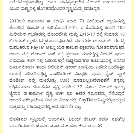
ಪಡೆದುಕೊಳ್ಳಬಹುದಿತ್ತು. ಜನರ ಮನಸ್ಸನ್ನುಅರಿತ ವಿಜಯ್ ಭಾರತದಂತಹ
ಯುವ ರಾಷ್ಟ್ರದಲ್ಲಿ ಹೊಸತನವೊಂದರ ಸೃಷ್ಟಿಯನ್ನು ಮಾಡಿದ್ದರು.
2010ರಲಿ ಶುರುವಾದ ಈ ಕಂಪನಿ ಇಂದು 70 ಮಿಲಿಯನ್ ಗ್ರಾಹಕರನ್ನು
ಹೊಂದಿದೆ. ವಿಜಯ್ ನ ಗುರಿಯೆಂದರೆ 2015 ರ ಕೊನೆಯಲ್ಲಿ ಕಂಪನಿ 100
ಮಿಲಿಯನ್ ಗ್ರಾಹಕರನ್ನು ಹೊಂದಬೇಕು ಮತ್ತು 2016-17 ರಲ್ಲಿ ಸುಮಾರು 10
ಬಿಲಿಯನ್ ಗ್ರಾಹಕರನ್ನುಹೊಂದುವುದಾಗಿದೆ. ಈಗಾಗಲೇ ಈ-ಕಾಮರ್ಸ್ ರಂಗಕ್ಕೆ
ಧುಮುಕಿರುವ PayTM ಅಲ್ಲೂ ಯಶ ಕಾಣುವ ಲಕ್ಷಣಗಳು ಗೋಚರವಾಗುತ್ತಿದೆ.
ಅಂದು ಡೆಲ್ಲಿ ಲೋಕಲ್ ಬಸ್ ನಲ್ಲಿ ಪ್ರಯಾಣ ಮಾಡುತ್ತಿದ್ದ ವಿಜಯ್ ಇಂದು
ಐಶಾರಾಮಿ ಕಾರ್ ನಲ್ಲಿ ಓಡಾಡುತ್ತಾನೆ.ಮಧ್ಯಮವರ್ಗದ ಕುಟುಂಬದಲ್ಲಿ ಜನಿಸಿದ
ಹುಡುಗನೋರ್ವ ಇಂದು ಬಿಲಿಯನ್ ಡಾಲರ್ ಕಂಪನಿಯ ಒಡೆಯ.ಒಂದೊತ್ತಿನ
ಊಟಕ್ಕೆ ಪರಿತಪಿಸುತ್ತಿದ್ದ ಇಂಜಿನೀರಿಂಗ್ ವಿದ್ಯಾರ್ಥಿ ಇಂದು ಫೈವ್ ಸ್ಟಾರ್
ಹೊಟೇಲ್ ನಲ್ಲಿ ಮೂರೊತ್ತು ಊಟ ಮಾಡಬಲ್ಲ.ಬದಲಾವಣೆಗೆ ತನ್ನನ್ನು
ಒಗ್ಗಿಸಿಕೊಂಡು ಹೊಸತನದ ಸೃಷ್ಟಿ ಮಾಡಿದ 37 ವರ್ಷದ ವಿಜಯ್ ಇವತ್ತು
ಚೈನಾದ ಈ-ಕಾಮರ್ಸ್ ದೈತ್ಯ ಜಾಕ್ ಮಾ ಅವರ ಗಮನವನ್ನು ಸೆಳೆದಿದ್ದಾನೆ
ಅಂದರೆ ಮೌಲ್ಯವರ್ಧಿತ ಸೇವೆಯ ವಿಭಾಗದಲ್ಲಿ PayTM ಭವಿಷ್ಯದಲ್ಲಿಮಹತ್ವದ
ಪಾತ್ರವನ್ನು ವಹಿಸುವುದರಲ್ಲಿ ಅನುಮಾನವೇ ಇಲ್ಲ.
ಹೊಸತನದ ಸೃಷ್ಟಿಯಲ್ಲಿ ಜಯಗಳಿಸಿ ವಿಜಯ್ ಶೇಖರ್ ಶರ್ಮ ನಮಗೆಲ್ಲ
ಮಾದರಿಯಾಗಲಿ. ಹೊಸತು ಮಾಡುವ ಹಂಬಲ ಜೀವಂತವಾಗಲಿ.