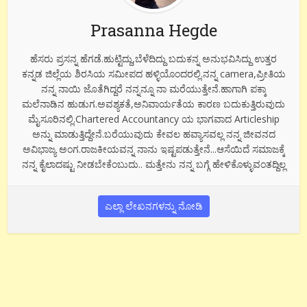
Prasanna Hegde
ಹೆಸರು ಪ್ರಸನ್ನ ಹೆಗಡೆ.ಹುಟ್ಟಿದ್ದು,ಬೆಳೆದಿದ್ದು ಬದುಕನ್ನ ಅನುಭವಿಸಿದ್ದು ಉತ್ತರ
ಕನ್ನಡ ಜಿಲ್ಲೆಯ ಶಿರಸಿಯ ಸಮೀಪದ ಹಳ್ಳಿಯೊಂದರಲ್ಲಿ.ನನ್ನ camera,ಪ್ರೀತಿಯ
ನನ್ನ ನಾಯಿ ಜೊತೆಗಿದ್ದರೆ ನನ್ನನ್ನೂ ನಾ ಮರೆಯುತ್ತೇನೆ.ಹಾಗಾಗಿ ಪಕ್ಕಾ
ಮಲೆನಾಡಿನ ಹುಡುಗ.ಅವಶ್ಯಕತೆ,ಅನಿವಾರ್ಯತೆಯ ಕಾರಣ ಬದುಕುತ್ತಿರುವುದು
ಮೈಸೂರಿನಲ್ಲಿ.Chartered Accountancy ಯ ಭಾಗವಾದ Articleship
ಅನ್ನು ಮಾಡುತ್ತಿದ್ದೇನೆ.ಬರೆಯುವುದು ಕೇವಲ ಹವ್ಯಾಸವಲ್ಲ ನನ್ನ ಜೀವನದ
ಅವಿಭಾಜ್ಯ ಅಂಗ.ರಾಜಕೀಯವನ್ನ ನಾನು ಇಷ್ಟಪಡುತ್ತೇನೆ...ಆಸೆಯಿದೆ ಸಮಾಜಕ್ಕೆ
ನನ್ನ ಕೈಲಾದಷ್ಟು ನೀಡಬೇಕೆಂಬುದು.. ಮತ್ತೇನು ನನ್ನ ಬಗ್ಗೆ ಹೇಳಿಕೊಳ್ಳುವಂತದ್ದಿಲ್ಲ
ಎಲ್ಲಾ ಲೇಖನಗಳನ್ನು ನೋಡಿ