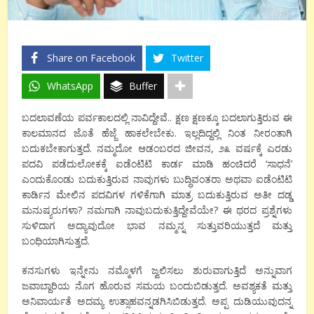
Share on Facebook
Twitter
WhatsApp
Buffer
ಬದಲಾವಣೆಯ ಪರ್ವಕಾಲದಲ್ಲಿ ನಾವಿದ್ದೇವೆ.. ಕ್ಷಣ ಕ್ಷಣಕ್ಕೂ ಬದಲಾಗುತ್ತಿರುವ ಈ
ಕಾಲಮಾನದ ಜೊತೆ ಹೆಜ್ಜೆ ಹಾಕಲೇಬೇಕು. ಇಲ್ಲದಿದ್ದಲ್ಲಿ ನಿಂತ ನೀರಂತಾಗಿ
ಬದುಕಬೇಕಾಗುತ್ತದೆ. ನಮ್ಮದೋ ಆಡಂಬರದ ಜೀವನ, ೨೩ ವರ್ಷಕ್ಕೆ ಎರಡು
ಪದವಿ ಪಡೆದುಲೋಕಕ್ಕೆ ಐಡೆಂಟಿಟಿ ಕಾರ್ಡ ಮಾಡಿ ಹಂಚಿದರೆ ‘ಸಾಧನೆ’
ಎಂದುಕೊಂಡು ಬದುಕುತ್ತಿರುವ ನಾವುಗಳು ಬುದ್ಧಿವಂತರಾ ಅಥವಾ ಐಡೆಂಟಿಟಿ
ಕಾರ್ಡಿನ ಮೇಲಿನ ಪದವಿಗಳ ಗಳಿಕೆಗಾಗಿ ಮಾತ್ರ ಬದುಕುತ್ತಿರುವ ಅತೀ ದಡ್ಡ
ಮನುಷ್ಯರುಗಳಾ? ನಮಗಾಗಿ ನಾವುಬದುಕುತ್ತಿದ್ದೇವೆಯೇ? ಈ ಥರದ ಪ್ರಶ್ನೆಗಳು
ಸುಳಿದಾಗ ಅದ್ಯಾವುದೋ ಭಾವ ನಮ್ಮನ್ನ ಸುತ್ತುವರಿಯುತ್ತದೆ ಮತ್ತು
ಬಂಧಿಯಾಗಿಸುತ್ತದೆ.
ಕನಸುಗಳು ಇನ್ನೇನು ನಮ್ಮೊಳಗೆ ಜ್ವಲಿಸಲು ಶುರುವಾಗುತ್ತಿದೆ ಅನ್ನುವಾಗ
ಜವಾಬ್ದಾರಿಯ ನೊಗ ಹೊರುವ ಸಮಯ ಬಂದುಬಿಡುತ್ತದೆ. ಅವಶ್ಯಕತೆ ಮತ್ತು
ಅನಿವಾರ್ಯತೆ ಅದಮ್ಯ ಉತ್ಸಾಹವನ್ನಡಗಿಸಿಬಿಡುತ್ತದೆ. ಅಪ್ಪ ದುಡಿಯುವುದನ್ನ