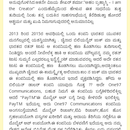
ಅನುವುಗೊಳಿಸಿದ.ಆತನೇ ವಿಜಯ ಶೇಖರ್ ಶರ್ಮಾ.”ಅಹಂ ಬ್ರಹ್ಮಾಸ್ಮಿ – I am
the Creator” ಎಂದುಹೆಮ್ಮೆಯಿಂದ ಹೇಳುವ ಈತ ಸಾಧನೆಯ ತುತ್ತ
ತುದಿಯಲ್ಲಿ ನಿಂತು ತನ್ನ ಬದುಕಿನ ಸಾಹಸಗಾಥೆಯನ್ನ ತೆರೆದಿಡುತ್ತಾ ಹೋದರೆ
ಆಶ್ಚರ್ಯ ಮತ್ತು ಖುಷಿ ನಿಮಗಾಗುವುದರಲ್ಲಿ ಅನುಮಾನವಿಲ್ಲ.
2013 ರಿಂದ 2015ರ ಅವಧಿಯಲ್ಲಿ ಒಂದು ಕಂಪನಿ ಭಾರತದ ಯುವಕರ
ಮನಗೆಲ್ಲುವಲ್ಲಿ ಯಶಸ್ವಿಯಾಗಿತ್ತು . ಚೈನಾದ ಬಿಲಿಯನೈರ್ ಜಾಕ್ ಮಾ ಮತ್ತು
ಭಾರತದ ರತನ್ ಟಾಟ ಆ ಕಂಪನಿಯಲ್ಲಿ ಹಣ ತೊಡಗಿಸಲು ತುದಿಗಾಲಲ್ಲಿ
ನಿಂತಿದ್ದರು ಅಂದರೆ ನೀವೇಲೆಕ್ಕ ಹಾಕಿ ಆ ಕಂಪನಿಯ ಮೌಲ್ಯವನ್ನ. ನಮ್ಮ ರತನ್
ಟಾಟ ಸುಮ್ಮನೆ ಎಲ್ಲದರಲ್ಲೂ ಇನ್ವೆಸ್ಟ್ಮೆಂಟ್ ಮಾಡುವವರಲ್ಲ. ಆದರೆ ಅದೇ ರತನ
ಟಾಟ ಈ ಕಂಪನಿಯಲ್ಲಿ ಹಣ ತೊಡಗಿಸಲು ಮುಂದಾಗಿದ್ದರು,ಅದಕ್ಕಿಂತಲೂ
ಮುಖ್ಯವಾಗಿ ಚೈನಾದ ಈ-ಕಾಮರ್ಸ್ದೈತ್ಯ ಅಲಿಬಾಬಾ.ಕಾಂ ನ ಜಾಕ್ ಮಾ ಭಾರತದ
ಈ ಕಂಪನಿಯಲ್ಲಿ ಹಣ ತೊಡಗಿಸುವ ಇರಾದೆ ವ್ಯಕ್ತಪಡಿಸಿದ್ದರು. ಹೌದು ಆ
ಬಿಲಿಯನ್ ಡಾಲರ್ ಕಂಪನಿ ಯಾವುದು ಗೊತ್ತ ?? ಅದೇ One97
Communications, ಬಹುಶ ನಿಮಗೆ ಈ ಕಂಪನಿಯ ಬಗ್ಗೆತಿಳಿದಿರಲಿಕ್ಕಿಲ್ಲ
ಆದರೆ “PayTM”ಈ ಮೊಬೈಲ್ ಆಪ್ ಬಗ್ಗೆ ನೀವು ಕೇಳಿರದೇ ಇರಲಿಕ್ಕಿಲ್ಲ.
PayTM ಇದೆಯಲ್ಲ ಅದು One97 Communications ಕಂಪನಿಯ
ಅಂಗಸಂಸ್ತೆಯಾಗಿದೆ. ಮೊಬೈಲ್ ರಿಚಾರ್ಜ್,ಟಿವಿ ರಿಚಾರ್ಜ್,ಹೊಸ ಹೊಸ
ಗ್ರಹಉಪಯೋಗಿ ವಸ್ತುಗಳ ಖರೀದಿಗೆ ಮತ್ತು ಆದಾಯ ತೆರಿಗೆಯ ಸಲ್ಲಿಕೆಗೂ ಈ
ಮೊಬೈಲ್ ಆಪ್ ಉಪಯೋಗಿ.ಈ ಕಂಪನಿಯ ಬೆಳವಣಿಗೆ ಇದೆಯಲ್ಲ ಅದು ನಮ್ಮ
ದೇಶದ ಅನೇಕ ಬಿಸಿನೆಸ್ ಮೆನ್ ಗಳ ನಿದ್ದೆಗೆಡಿಸಿತ್ತು. ಕೇವಲ ಐದು ವರ್ಷದಲ್ಲಿ