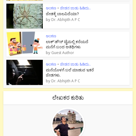
ಅಂಕಣ
•
ಜೇಡನ ಜಾಡು ಹಿಡಿದು..
ಜೇಡಕ್ಕೆ ಬಾಲವಿದೆಯಾ?
by
Dr. Abhijith A P C
ಅಂಕಣ
ಲಾಕ್`ಡೌನ್ ಟೈಮಲ್ಲಿ ಕರೆಯದೆ
ಮನೆಗೆ ಬಂದ ಅತಿಥಿಗಳು
by
Guest Author
ಅಂಕಣ
•
ಜೇಡನ ಜಾಡು ಹಿಡಿದು..
ಮನೆಯೊಳಗೆ ಬಲೆ ಮಾಡುವ ಇತರೆ
ಜೇಡಗಳು.
by
Dr. Abhijith A P C
ಲೇಖಕರ ಕುರಿತು