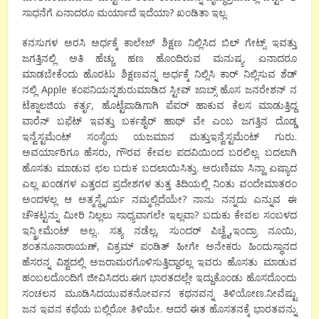
ಸಾಧನೆಗೆ ಏನಾದರೂ ಮರ್ಯಾದೆ ಇದೆಯಾ? ಖಂಡಿತಾ ಇಲ್ಲ.
ಕನಸುಗಳ ಅರಸಿ ಅರ್ಧಕ್ಕೆ ಕಾಲೇಜ್ ಶಿಕ್ಷಣ ನಿಲ್ಲಿಸಿದ ಬಿಲ್ ಗೇಟ್ಸ್ ಇವತ್ತು
ಜಗತ್ತಿನಲ್ಲಿ ಅತಿ ಹೆಚ್ಚು ಹಣ ಹೊಂದಿರುವ ಮನುಷ್ಯ. ಏನಾದರೂ
ಮಾಡಬೇಕೆಂದು ಹೊರಟು ಶಿಕ್ಷಣವನ್ನ ಅರ್ಧಕ್ಕೆ ನಿಲ್ಲಿಸಿ ಕಾರ್ ನಿಲ್ಲಿಸುವ ಶೆಡ್
ನಲ್ಲಿ Apple ಕಂಪನಿಯನ್ನಶುರುಮಾಡಿದ ಸ್ಟೀವ್ ಜಾಬ್ಸ್ ಹೊಸ ಜನರೇಶನ್ ನ
ಟೆಕ್ನಾಲಜಿಯ ಕರ್ತೃ, ಹೊಟ್ಟೆಪಾಡಿಗಾಗಿ ಪೆಪರ್ ಹಾಕುವ ಕೆಲಸ ಮಾಡುತ್ತಿದ್ದ
ವಾರೆನ್ ಬಫೆಟ್ ಇವತ್ತು ಬರ್ಕಶೈರ್ ಹಾಥ್ ವೇ ಎಂಬ ಜಗತ್ತಿನ ದೊಡ್ಡ
ಇನ್ವೆಸ್ಟಮೆಂಟ್ ಸಂಸ್ಥೆಯ ಯಜಮಾನ ಮತ್ತುಇನ್ವೆಸ್ಟಮೆಂಟ್ ಗುರು.
ಅವರ್ಯಾರಿಗೂ ಹೆಸರು, ಗೌರವ ಕೇವಲ ಪದವಿಯಿಂದ ಬರಲಿಲ್ಲ. ಬದಲಾಗಿ
ಹೊಸತು ಮಾಡುವ ಛಲ ಬದುಕ ಬದಲಾಯಿಸಿತ್ತು. ಅರುಣಿಮಾ ಸಿನ್ಹಾ ಏಷ್ಯಾದ
ಎಲ್ಲ ಖಂಡಗಳ ಎತ್ತರದ ಪ್ರದೇಶಗಳ ತುತ್ತ ತಿದಿಯಲ್ಲಿ ನಿಂತು ವಂದೇಮಾತರಂ
ಅಂದಳಲ್ಲ ಆ ಅತ್ಮಸ್ಥೈರ್ಯ ನಮ್ಮಲ್ಲಿದೆಯೇ? ನಾನು ನನ್ನದು ಎನ್ನುವ ಈ
ಚೌಕಟ್ಟನ್ನು ಮೀರಿ ನಿಲ್ಲಲು ಸಾಧ್ಯವಾಗಲೇ ಇಲ್ಲವಾ? ಬದುಕು ಕೇವಲ ಸಂಬಳದ
ಇನ್ಕ್ರೀಮೆಂಟ್ ಅಲ್ಲ.. ಸತ್ಯ ನಡೆಲ್ಲ, ಸುಂದರ್ ಪಿಚ್ವೈ,ಇಂದ್ರಾ ನೂಯಿ,
ಶಂತನೂನಾರಾಯಣ್, ವಿಕ್ರಮ್ ಪಂಡಿತ್ ಹೀಗೇ ಅನೇಕರು ಹಿಂದುಸ್ಥಾನದ
ಹೆಸರನ್ನ ವಿಶ್ವದಲ್ಲಿ ಅಜರಾಮರಗೊಳಿಸುತ್ತಿದ್ದಾರಲ್ಲ ಇವರು ಹೊಸತು ಮಾಡುವ
ಹಂಬಲದೊಂದಿಗೆ ಜೀವಿಸಿದರು.ಈಗ ಭಾರತದಲ್ಲೇ ಇದ್ದುಕೊಂಡು ಹೊಸದೊಂದು
ಸಂಚಲನ ಮೂಡಿಸಿದಯುವಕನೋರ್ವನ ಕಥನವನ್ನ ತಿಳಿಯೋಣ.ನೀವೆಷ್ಟು
ಜನ ಇವನ ಕಥೆಯ ಬಲ್ಲಿರೋ ತಿಳಿಯೇ. ಆದರೆ ಈತ ಹೊಸತನಕ್ಕೆ ಭಾರತವನ್ನು