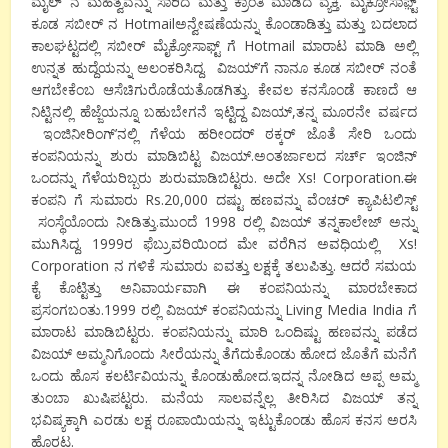
ಮೈಲ್ ನ ಮಹತ್ವವನ್ನು ಸಾರಿದ ಮತ್ತು ಕ್ರಾಂತಿ ಮಾಡಿದ ವ್ಯಕ್ತಿ. ಮೈಕ್ರೋಸಾಫ಼್ಟ್
ಕೂಡ ಸಬೀರ್ ನ Hotmailಅನ್ವೇಷಣೆಯನ್ನು ಕೊಂಡಾಡಿತ್ತು ಮತ್ತು ಬದಲಾದ
ಕಾಲಘಟ್ಟದಲ್ಲಿ ಸಬೀರ್ ಮೈಕ್ರೋಸಾಫ್ಟ್ ಗೆ Hotmail ಮಾರಾಟ ಮಾಡಿ ಅಲ್ಲಿ
ಉನ್ನತ ಹುದ್ದೆಯನ್ನು ಅಲಂಕರಿಸಿದ್ದ. ವಿಜಯ್’ಗೆ ನಾನೂ ಕೂಡ ಸಬೀರ್ ನಂತೆ
ಆಗಬೇಕೆಂಬ ಆಸೆಚಿಗುರೊಡೆಯತೊಡಗಿತ್ತು. ಕೇವಲ ಕನಸೊಂಡೆ ಕಾಣದೆ ಆ
ನಿಟ್ಟಿನಲ್ಲಿ ಹೆಜ್ಜೆಯನ್ನೂ ಬಹುಬೇಗನೆ ಇಟ್ಟಿದ್ದ ವಿಜಯ್,ತನ್ನ ಮೂರನೇ ವರ್ಷದ
ಇಂಜಿನೀರಿಂಗ್’ನಲ್ಲಿ ಗೆಳೆಯ ಹರೀಂದರ್ ಠಕ್ಕರ್ ಜೊತೆ ಸೇರಿ ಒಂದು
ಕಂಪನಿಯನ್ನು ಶುರು ಮಾಡಿಬಿಟ್ಟ ವಿಜಯ್.ಅಂತರ್ಜಾಲದ ಸರ್ಚ್ ಇಂಜಿನ್
ಒಂದನ್ನು ಗೆಳೆಯರಿಬ್ಬರು ಶುರುಮಾಡಿಬಿಟ್ಟರು. ಅದೇ Xs! Corporation.ಈ
ಕಂಪನಿ ಗೆ ಸುಮಾರು Rs.20,000 ದಷ್ಟು ಹಣವನ್ನು ವೆಂಚರ್ ಕ್ಯಾಪಿಟಲಿಸ್ಟ್
ಸಂಸ್ಥೆಯೊಂದು ನೀಡಿತ್ತು.ಮುಂದೆ 1998 ರಲ್ಲಿ ವಿಜಯ್ ತನ್ನಕಾಲೇಜ್ ಅನ್ನು
ಮುಗಿಸಿದ್ದ. 1999ರ ಫೆಬ್ರುವರಿಯಿಂದ ಮೇ ವರೆಗಿನ ಅವಧಿಯಲ್ಲಿ Xs!
Corporation ನ ಗಳಿಕೆ ಸುಮಾರು ಐವತ್ತು ಲಕ್ಷಕ್ಕೆ ತಲುಪಿತ್ತು. ಆದರೆ ಸಮಯ
ಕೈ ಕೊಟ್ಟಿತ್ತು ಅನಿವಾರ್ಯವಾಗಿ ಈ ಕಂಪನಿಯನ್ನು ಮಾರಬೇಕಾದ
ಪ್ರಸಂಗಬಂತು.1999 ರಲ್ಲಿ ವಿಜಯ್ ಕಂಪನಿಯನ್ನು Living Media India ಗೆ
ಮಾರಾಟ ಮಾಡಿಬಿಟ್ಟರು. ಕಂಪನಿಯನ್ನು ಮಾರಿ ಒಂದಿಷ್ಟು ಹಣವನ್ನು ಪಡೆದ
ವಿಜಯ್ ಅಮ್ಮನಿಗೊಂದು ಸೀರೆಯನ್ನು ತೆಗೆದುಕೊಂಡು ಹೋದ ಜೊತೆಗೆ ಮನೆಗೆ
ಒಂದು ಹೊಸ ಕಲರ್ಟಿ‌ವಿಯನ್ನು ಕೊಂಡುಹೋದ.ಇದನ್ನ ನೋಡಿದ ಅಪ್ಪ ಅಮ್ಮ
ತುಂಬಾ ಖುಷಿಪಟ್ಟರು. ಮನೆಯ ಸಾಲವನ್ನೆಲ್ಲ ತೀರಿಸಿದ ವಿಜಯ್ ತನ್ನ
ಭವಿಷ್ಯಕ್ಕಾಗಿ ಎರಡು ಲಕ್ಷ ರೂಪಾಯಿಯನ್ನು ಇಟ್ಟುಕೊಂಡು ಹೊಸ ಕನಸ ಅರಸಿ
ಹೊರಟ.