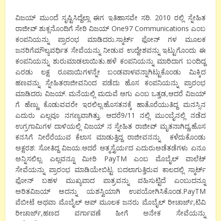
ವಿಜಯ್ ಮುಂದೆ ಸೃಷ್ಟಿಸಿದ್ದೆಲ್ಲಾ ಈಗ ಇತಿಹಾಸವೇ ಸರಿ. 2010 ರಲ್ಲಿ ಸ್ನೇಹಿತ
ರಾಜೀವ್ ಶುಕ್ಲನೊಂದಿಗೆ ಸೇರಿ ವಿಜಯ್ One97 Communications ಎಂಬ
ಕಂಪನಿಯನ್ನು ಪ್ರಾರಂಭ ಮಾಡಿದರು.ಸ್ಮಾರ್ಟ್ ಫೋನ್ ಗಳ ಮೂಲಕ
ಜನರಿಗೆಮೌಲ್ಯವರ್ಧಿತ ಸೇವೆಯನ್ನು ನೀಡುವ ಉದ್ದೇಶವನ್ನು ಇಟ್ಟುಗೊಂದು ಈ
ಕಂಪನಿಯನ್ನು ಶುರುಮಾಡಲಾಯಿತು.ಹಳೆ ಕಂಪನಿಯನ್ನು ಮಾರಿದಾಗ ಬಂದಿದ್ದ
ಎರಡು ಲಕ್ಷ ರೂಪಾಯಿಗಳನ್ನೇ ಬಂಡವಾಳವನ್ನಾಗಿಟ್ಟುಕೊಂಡು ಮಿಕ್ಕಿದ
ಹಣವನ್ನು ಸ್ನೇಹಿತರಾಜೀವನಿಂದ ಪಡೆದು ಹೊಸ ಕಂಪನಿಯನ್ನು ಪ್ರಾರಂಭ
ಮಾಡಿದರು ವಿಜಯ್. ಮನೆಯಲ್ಲಿ ಮದುವೆ ಆಗು ಎಂಬ ಒತ್ತಡ,ಆದರೆ ವಿಜಯ್
ಗೆ ಹೆಣ್ಣು ಕೊಡುವವರೇ ಇರಲಿಲ್ಲ.ಹೊಸತನಕ್ಕೆ ಹಾತೊರೆಯುತಿದ್ದ ಮನಸ್ಸಿನ
ಎದುರು ಎಲ್ಲವೂ ನಗಣ್ಯವಾಗಿತ್ತು. ಆದರೆ9/11 ನಲ್ಲಿ ಮುಂಬೈನಲ್ಲಿ ನಡೆದ
ಉಗ್ರಗಾಮಿಗಳ ದಾಳಿಯಲ್ಲಿ ವಿಜಯ್ ನ ಸ್ನೇಹಿತ ರಾಜೀವ್ ಮೃತನಾಗಿದ್ದ,ಹೊಸ
ಕನಸಿಗೆ ನೀರೆರೆಯುವ ಕೆಲಾಸ ಮಾಡುತ್ತಿದ್ದ ರಾಜೀವನನ್ನು ಕಳೆದುಕೊಂಡು
ಅಕ್ಷರಶ: ಸೋತಿದ್ದ ವಿಜಯ.ಆದರೆ ಆತ್ಮಸ್ತೈರ್ಯದ ಎದುರುಅಡೆತಡೆಗಳು ಏನೂ
ಅನ್ನಿಸಲಿಲ್ಲ. ಎಲ್ಲವನ್ನೂ ಮೀರಿ PayTM ಎಂಬ ಮೊಬೈಲ್ ವಾಲೆಟ್
ಸೇವೆಯನ್ನು ಪ್ರಾರಂಭ ಮಾಡಿಯೇಬಿಟ್ಟ. ಬದಲಾಗುತ್ತಿರುವ ಕಾಲದಲ್ಲಿ ಸ್ಮಾರ್ಟ್
ಫೋನ್ ಬಹಳ ಮುಖ್ಯವಾದ ಪಾತ್ರವನ್ನು ವಹಿಸುಟ್ಟಿದೆ ಎಂಬುದನ್ನೂ
ಅರಿತವಿಜಯ್ ಅದನ್ನು ಯಶಸ್ವಿಯಾಗಿ ಉಪಯೋಗಿಸಿಕೊಂಡ.PayTM
ವೆಬೀಟೆ ಅಥವಾ ಮೊಬೈಲ್ ಆಪ್ ಮೂಲಕ ಜನರು ಮೊಬೈಲ್ ರೀಚಾರ್ಜ್,ಟಿ‌ವಿ
ರೀಚಾರ್ಜ್,ಹಣದ ವರ್ಗಾವಣೆ ಹೀಗೆ ಅನೇಕ ಸೇವೆಯನ್ನು