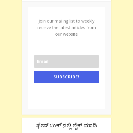
Join our mailing list to weekly
receive the latest articles from
our website
SUBSCRIBE!
One e-mail a week. We don't spam.
Don't forget to check the promotional
tab if you are using gmail.
ಫೇಸ್’ಬುಕ್’ನಲ್ಲಿ ಲೈಕ್ ಮಾಡಿ