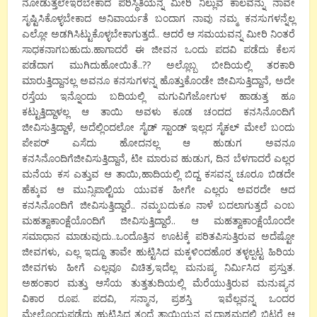
ನೋಡುತ್ತಲೇಇರಬೇಕಾದ ಪರಿಸ್ಥಿತಿಯನ್ನ ಮೀರಿ ನಿಲ್ಲುವ ಕಾಲವನ್ನು ನಾವೇ
ಸೃಷ್ಟಿಸಿಕೊಳ್ಳಬೇಕಾದ ಅನಿವಾರ್ಯತೆ ಬಂದಾಗ ನಾವು ನಮ್ಮ ಕನಸುಗಳನ್ನೆಲ್ಲ
ಎಲ್ಲೋ ಅಡಗಿಸಿಟ್ಟುಕೊಳ್ಳಬೇಕಾಗುತ್ತದೆ.. ಆದರೆ ಆ ಸಮಯವನ್ನ ಮೀರಿ ನಿಂತರೆ
ಸಾಧಕನಾಗಬಹುದು.ಹಾಗಾದರೆ ಈ ಜೀವನ ಒಂದು ಪದವಿ ಪಡೆದು ಕೆಲಸ
ಪಡೆದಾಗ ಮುಗಿದುಹೋಯಿತೆ..?? ಅಲ್ಲೊಬ್ಬ ಬೀದಿಯಲ್ಲಿ ತರಕಾರಿ
ಮಾರುತ್ತಿದ್ದಾನಲ್ಲ ಅವನೂ ಕನಸುಗಳನ್ನ ಹೊತ್ತುಕೊಂಡೇ ಜೀವಿಸುತ್ತಿದ್ದಾನೆ, ಅದೇ
ರಸ್ತೆಯ ಇನ್ನೊಂದು ಬದಿಯಲ್ಲಿ ಮಗುವಿಗೆಜೋಗುಳ ಹಾಡುತ್ತ ಹೂ
ಕಟ್ಟುತ್ತಿದ್ದಾಳಲ್ಲ ಆ ತಾಯಿ ಅವಳು ಕೂಡ ಚಂದದ ಕನಸಿನೊಂದಿಗೆ
ಜೀವಿಸುತ್ತಿದ್ದಾಳೆ, ಅದೆಲ್ಲಿಂದಲೋ ಸೈಡ್ ಸ್ಟಾಂಡ್ ಇಲ್ಲದ ಸೈಕಲ್ ಮೇಲೆ ಬಂದು
ಪೇಪರ್ ಎಸೆದು ಹೋದನಲ್ಲ ಆ ಹುಡುಗ ಅವನೂ
ಕನಸಿನೊಂದಿಗೆಜೀವಿಸುತ್ತಿದ್ದಾನೆ, ಟೀ ಮಾರುವ ಹುಡುಗ, ದಿನ ಬೆಳಗಾದರೆ ಎಲ್ಲರ
ಮನೆಯ ಕಸ ಎತ್ತುವ ಆ ತಾಯಿ,ಹಾದಿಯಲ್ಲಿ ಬಿದ್ದ ಕಸವನ್ನ ಚೂರೂ ಬಿಡದೇ
ಹೆಕ್ಕುವ ಆ ಮುನ್ಸಿಪಾಲ್ಟಿಯ ಯುವಕ ಹೀಗೇ ಎಲ್ಲರು ಅವರದೇ ಆದ
ಕನಸಿನೊಂದಿಗೆ ಜೀವಿಸುತ್ತಿದ್ದಾರೆ.. ನಮ್ಮಬದುಕೂ ನಾಳೆ ಬದಲಾಗುತ್ತದೆ ಎಂಬ
ಮಹತ್ವಾಕಾಂಕ್ಷೆಯೊಂದಿಗೆ ಜೀವಿಸುತ್ತಿದ್ದಾರೆ.. ಆ ಮಹತ್ವಾಕಾಂಕ್ಷೆಯೊಂದೇ
ಸಮಾಧಾನ ಮಾಡುವುದು..ಒಂದೊತ್ತಿನ ಊಟಕ್ಕೆ ಪರಿತಪಿಸುತ್ತಿರುವ ಅದೆಷ್ಟೋ
ಜೀವಗಳು, ಎಲ್ಲ ಇದ್ದೂ ತಾವೇ ಹುಟ್ಟಿಸಿದ ಮಕ್ಕಳಿಂದಹೊರ ತಳ್ಳಲ್ಪಟ್ಟ ಹಿರಿಯ
ಜೀವಗಳು ಹೀಗೆ ಎಲ್ಲವೂ ವಿಚಿತ್ರ.ಇದೆಲ್ಲ ಮನುಷ್ಯ ನಿರ್ಮಿಸಿದ ಪ್ರಸ್ತುತ.
ಅಹಂಕಾರ ಮತ್ತು ಆಸೆಯ ತುತ್ತತುದಿಯಲ್ಲಿ ಮೆರೆಯುತ್ತಿರುವ ಮನುಷ್ಯನ
ವಿಕಾರ ರೂಪ. ಪದವಿ, ಸನ್ಮಾನ, ಪ್ರಶಸ್ತಿ ಇವೆಲ್ಲವನ್ನ ಒಂದರ
ಮೇಲೊಂದುಪಡೆದು ಹುಟ್ಟಿಸಿದ ತಂದೆ ತಾಯಿಯನ್ನ ವೃದ್ಧಾಶ್ರಮದಲ್ಲಿ ಬಿಟ್ಟರೆ ಆ