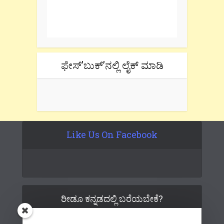
One e-mail a week. We don't spam.
Don't forget to check the promotional
tab if you are using gmail.
ಫೇಸ್’ಬುಕ್’ನಲ್ಲಿ ಲೈಕ್ ಮಾಡಿ
Like Us On Facebook
ರೀಡೂ ಕನ್ನಡದಲ್ಲಿ ಬರೆಯಬೇಕೆ?