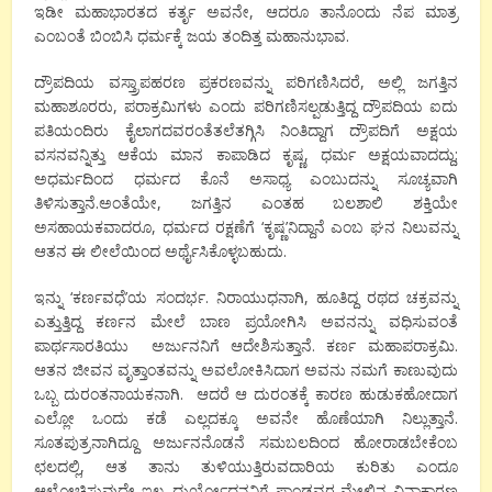
ಇಡೀ ಮಹಾಭಾರತದ ಕರ್ತೃ ಅವನೇ, ಆದರೂ ತಾನೊಂದು ನೆಪ ಮಾತ್ರ
ಎಂಬಂತೆ ಬಿಂಬಿಸಿ ಧರ್ಮಕ್ಕೆ ಜಯ ತಂದಿತ್ತ ಮಹಾನುಭಾವ.
ದ್ರೌಪದಿಯ ವಸ್ತ್ರಾಪಹರಣ ಪ್ರಕರಣವನ್ನು ಪರಿಗಣಿಸಿದರೆ, ಅಲ್ಲಿ ಜಗತ್ತಿನ
ಮಹಾಶೂರರು, ಪರಾಕ್ರಮಿಗಳು ಎಂದು ಪರಿಗಣಿಸಲ್ಪಡುತ್ತಿದ್ದ ದ್ರೌಪದಿಯ ಐದು
ಪತಿಯಂದಿರು ಕೈಲಾಗದವರಂತೆತಲೆತಗ್ಗಿಸಿ ನಿಂತಿದ್ದಾಗ ದ್ರೌಪದಿಗೆ ಅಕ್ಷಯ
ವಸನವನ್ನಿತ್ತು ಆಕೆಯ ಮಾನ ಕಾಪಾಡಿದ ಕೃಷ್ಣ, ಧರ್ಮ ಅಕ್ಷಯವಾದದ್ದು;
ಅಧರ್ಮದಿಂದ ಧರ್ಮದ ಕೊನೆ ಅಸಾಧ್ಯ ಎಂಬುದನ್ನು ಸೂಚ್ಯವಾಗಿ
ತಿಳಿಸುತ್ತಾನೆ.ಅಂತೆಯೇ, ಜಗತ್ತಿನ ಎಂತಹ ಬಲಶಾಲಿ ಶಕ್ತಿಯೇ
ಅಸಹಾಯಕವಾದರೂ, ಧರ್ಮದ ರಕ್ಷಣೆಗೆ ‘ಕೃಷ್ಣ’ನಿದ್ದಾನೆ ಎಂಬ ಘನ ನಿಲುವನ್ನು
ಆತನ ಈ ಲೀಲೆಯಿಂದ ಅರ್ಥೈಸಿಕೊಳ್ಳಬಹುದು.
ಇನ್ನು ‘ಕರ್ಣವಧೆ’ಯ ಸಂದರ್ಭ. ನಿರಾಯುಧನಾಗಿ, ಹೂತಿದ್ದ ರಥದ ಚಕ್ರವನ್ನು
ಎತ್ತುತ್ತಿದ್ದ ಕರ್ಣನ ಮೇಲೆ ಬಾಣ ಪ್ರಯೋಗಿಸಿ ಅವನನ್ನು ವಧಿಸುವಂತೆ
ಪಾರ್ಥಸಾರತಿಯು ಅರ್ಜುನನಿಗೆ ಆದೇಶಿಸುತ್ತಾನೆ. ಕರ್ಣ ಮಹಾಪರಾಕ್ರಮಿ.
ಆತನ ಜೀವನ ವೃತ್ತಾಂತವನ್ನು ಅವಲೋಕಿಸಿದಾಗ ಅವನು ನಮಗೆ ಕಾಣುವುದು
ಒಬ್ಬ ದುರಂತನಾಯಕನಾಗಿ. ಆದರೆ ಆ ದುರಂತಕ್ಕೆ ಕಾರಣ ಹುಡುಕಹೋದಾಗ
ಎಲ್ಲೋ ಒಂದು ಕಡೆ ಎಲ್ಲದಕ್ಕೂ ಅವನೇ ಹೊಣೆಯಾಗಿ ನಿಲ್ಲುತ್ತಾನೆ.
ಸೂತಪುತ್ರನಾಗಿದ್ದೂ ಅರ್ಜುನನೊಡನೆ ಸಮಬಲದಿಂದ ಹೋರಾಡಬೇಕೆಂಬ
ಛಲದಲ್ಲಿ, ಆತ ತಾನು ತುಳಿಯುತ್ತಿರುವದಾರಿಯ ಕುರಿತು ಎಂದೂ
ಆಲೋಚಿಸುವುದೇ ಇಲ್ಲ. ದುರ್ಯೋಧನನಿಗೆ ಪಾಂಡವರ ಮೇಲಿನ ವಿನಾಕಾರಣ