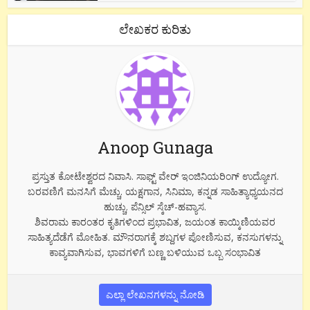
ಲೇಖಕರ ಕುರಿತು
Anoop Gunaga
ಪ್ರಸ್ತುತ ಕೋಟೇಶ್ವರದ ನಿವಾಸಿ. ಸಾಫ್ಟ್ ವೇರ್ ಇಂಜಿನಿಯರಿಂಗ್ ಉದ್ಯೋಗ.
ಬರವಣಿಗೆ ಮನಸಿಗೆ ಮೆಚ್ಚು. ಯಕ್ಷಗಾನ, ಸಿನಿಮಾ, ಕನ್ನಡ ಸಾಹಿತ್ಯಾಧ್ಯಯನದ
ಹುಚ್ಚು. ಪೆನ್ಸಿಲ್ ಸ್ಕೆಚ್-ಹವ್ಯಾಸ.
ಶಿವರಾಮ ಕಾರಂತರ ಕೃತಿಗಳಿಂದ ಪ್ರಭಾವಿತ, ಜಯಂತ ಕಾಯ್ಕಿಣಿಯವರ
ಸಾಹಿತ್ಯದೆಡೆಗೆ ಮೋಹಿತ. ಮೌನರಾಗಕ್ಕೆ ಶಬ್ದಗಳ ಪೋಣಿಸುವ, ಕನಸುಗಳನ್ನು
ಕಾವ್ಯವಾಗಿಸುವ, ಭಾವಗಳಿಗೆ ಬಣ್ಣ ಬಳಿಯುವ ಒಬ್ಬ ಸಂಭಾವಿತ
ಎಲ್ಲಾ ಲೇಖನಗಳನ್ನು ನೋಡಿ