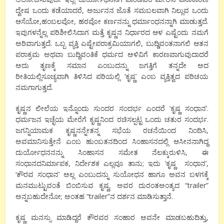
ದ್ವೇಷ ಒಂದು ಕಡೆಯಾದರೆ, ಅರ್ಜುನನ ಜೊತೆ ಸಮಬಲವಾಗಿ ನಿಲ್ಲುವ ಒಂದು
ಆಸೆಯೋ,ಹಂಬಲವೋ, ಹಠವೋ ಕರ್ಣನನ್ನು ಧರ್ಮಾಂಧನನ್ನಾಗಿ ಮಾಡುತ್ತದೆ.
ಇವುಗಳನ್ನೆಲ್ಲ ಪರಿಶೀಲಿಸಿದಾಗ ಮತ್ತೆ ಕೃಷ್ಣನ ನಿರ್ಧಾರದ ಆಳ ಎಷ್ಟೆಂದು ನಮಗೆ
ಅರಿವಾಗುತ್ತದೆ. ಒಬ್ಬ ವ್ಯಕ್ತಿ ಎಷ್ಟೇಪರಾಕ್ರಮಿಯಾಗಲಿ, ಬುದ್ಡಿವಂತನಾಗಲಿ ಆತನ
ಪರಾಕ್ರಮ ಅಥವಾ ಬುದ್ದಿವಂತಿಕೆ ಧರ್ಮದ ಅಳಿವಿಗೆ ಕಾರಣವಾಗುವುದಾದರೆ
ಅದು ತೃಣಕ್ಕೆ ಸಮಾನ ಎಂಬುದನ್ನು ಜಗತ್ತಿಗೆ ತನ್ನದೇ ಅದ
ರೀತಿಯಲ್ಲಿಸೂಚ್ಯವಾಗಿ ತಿಳಿಸಿದ ಪರಿಯಲ್ಲಿ ‘ಕೃಷ್ಣ’ ಎಂಬ ವ್ಯಕ್ತಿತ್ವದ ಪರಿಚಯ
ನಮಗಾಗುತ್ತದೆ.
ಕೃಷ್ಣನ ಲೀಲೆಯ ಇನ್ನೊಂದು ಸುಂದರ ಸಂದರ್ಭ ಎಂದರೆ ‘ಕೃಷ್ಣ ಸಂಧಾನ’.
ಧರ್ಮಜನ ಇಚ್ಛೆಯ ಮೇರೆಗೆ ಕೃಷ್ಣನಿಂದ ರಚಿಸಲ್ಪಟ್ಟ ಒಂದು ಚತುರ ಸಂದರ್ಭ.
ಜಗನ್ನಿಯಾಮಕ ಕೃಷ್ಣನನ್ನೇತನ್ನ ಸಭೆಯ ರಚನೆಯಿಂದ ನಿಂದಿಸಿ,
ಅವಮಾನಿಸುತ್ತೇನೆ ಎಂಬ ಹುಂಬತನದಿಂದ ಸಿಂಹಾಸನದಲ್ಲಿ ಆಸೀನನಾಗಿದ್ದ
ದುರ್ಯೋಧನನನ್ನು ಸಿಂಹಾಸನ ಸಮೇತ ನೆಲಕ್ಕುರುಳಿಸಿ, ಈ
ಸಂಧಾನದನಿರ್ಮಾಪಕ, ನಿರ್ದೇಶಕ ಎಲ್ಲವೂ ತಾನು; ಇದು ‘ಕೃಷ್ಣ ಸಂಧಾನ’,
‘ಕೌರವ ಸಂಧಾನ’ ಅಲ್ಲ ಎಂಬುದನ್ನು ಸುಯೋಧನ ಹಾಗೂ ಅವನ ಬಳಗಕ್ಕೆ
ಮನಮುಟ್ಟುವಂತೆ ಬಿಂಬಿಸುವ ಕೃಷ್ಣ, ಅವರ ದುರಂತಅಂತ್ಯದ “trailer”
ಅನ್ನಬಹುದೇನೋ; ಅಂತಹ “trailer”ನ ದರ್ಶನ ಮಾಡಿಸುತ್ತಾನೆ.
ಕೃಷ್ಣ ಮನಸ್ಸು ಮಾಡಿದ್ದರೆ ಕೌರವರ ಸಂಹಾರ ಅವನೇ ಮಾಡಬಹುದಿತ್ತು,