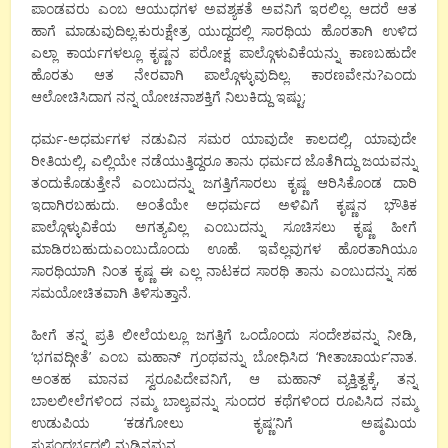
ಪಾಂಡವರು ಎಂಬ ಆಯುಧಗಳ ಅವಶ್ಯಕತೆ ಅವನಿಗೆ ಇರಲಿಲ್ಲ. ಆದರೆ ಆತ
ಹಾಗೆ ಮಾಡುವುದಿಲ್ಲ.ಕುರುಕ್ಷೇತ್ರ ಯುದ್ದದಲ್ಲಿ ಸಾರಥಿಯ ಹೊರತಾಗಿ ಉಳಿದ
ಎಲ್ಲಾ ಕಾರ್ಯಗಳಲ್ಲೂ ಕೃಷ್ಣನ ಪರೋಕ್ಷ ಪಾಲ್ಗೊಳುವಿಕೆಯನ್ನು ಕಾಣಬಹುದೇ
ಹೊರತು ಆತ ನೇರವಾಗಿ ಪಾಲ್ಗೊಳ್ಳುವುದಿಲ್ಲ. ಕಾರಣವೇನು?ಎಂದು
ಆಲೋಚಿಸಿದಾಗ ನನ್ನ ಯೋಚನಾಶಕ್ತಿಗೆ ನಿಲುಕಿದ್ದು ಇಷ್ಟು;
ಧರ್ಮ-ಅಧರ್ಮಗಳ ನಡುವಿನ ಸಮರ ಯಾವುದೇ ಕಾಲದಲ್ಲಿ, ಯಾವುದೇ
ರೀತಿಯಲ್ಲಿ, ಎಲ್ಲಿಯೇ ನಡೆಯುತ್ತಿದ್ದರೂ ತಾನು ಧರ್ಮದ ಜೊತೆಗಿದ್ದು ಜಯವನ್ನು
ತಂದುಕೊಡುತ್ತೇನೆ ಎಂಬುದನ್ನು ಜಗತ್ತಿಗೆಸಾರಲು ಕೃಷ್ಣ ಆರಿಸಿಕೊಂಡ ದಾರಿ
ಇದಾಗಿರಬಹುದು. ಅಂತೆಯೇ ಅಧರ್ಮದ ಅಳಿವಿಗೆ ಕೃಷ್ಣನ ಭೌತಿಕ
ಪಾಲ್ಗೊಳ್ಳುವಿಕೆಯ ಅಗತ್ಯವಿಲ್ಲ ಎಂಬುದನ್ನು ಸೂಚಿಸಲು ಕೃಷ್ಣ ಹೀಗೆ
ಮಾಡಿರಬಹುದುಎಂಬುದೊಂದು ಊಹೆ. ಇವೆಲ್ಲವುಗಳ ಹೊರತಾಗಿಯೂ
ಸಾರಥಿಯಾಗಿ ನಿಂತ ಕೃಷ್ಣ ಈ ಎಲ್ಲ ನಾಟಕದ ಸಾರಥಿ ತಾನು ಎಂಬುದನ್ನು ಸಹ
ಸಮಯೋಚಿತವಾಗಿ ತಿಳಿಸುತ್ತಾನೆ.
ಹೀಗೆ ತನ್ನ ಪ್ರತಿ ಲೀಲೆಯಲ್ಲೂ ಜಗತ್ತಿಗೆ ಒಂದೊಂದು ಸಂದೇಶವನ್ನು ನೀಡಿ,
‘ಭಗವದ್ಗೀತೆ’ ಎಂಬ ಮಹಾನ್ ಗ್ರಂಥವನ್ನು ಬೋಧಿಸಿದ ‘ಗೀತಾಚಾರ್ಯ’ನಾತ.
ಅಂತಹ ಮಾನವ ಸ್ವರೂಪಿದೇವನಿಗೆ, ಆ ಮಹಾನ್ ವ್ಯಕ್ತಿತ್ವಕ್ಕೆ, ತನ್ನ
ಬಾಲಲೀಲೆಗಳಿಂದ ನಮ್ಮ ಬಾಲ್ಯವನ್ನು ಸುಂದರ ಕಥೆಗಳಿಂದ ರೂಪಿಸಿದ ನಮ್ಮ
ಉಡುಪಿಯ ‘ಕಡಗೋಲು ಕೃಷ್ಣ’ನಿಗೆ ಅಷ್ಠಮಿಯ
ಸುಸಂದರ್ಭದಲ್ಲಿ ನುಡಿನಮನ.