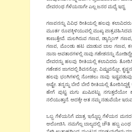
ದೇವರಂಥ ಗೆಳೆಯನಾಗೇ ಎಲ್ಲ ಜನರ ಮಧ್ಯೆ ಇದ್ದ.
ಗಣಪನನ್ನು ವಿವಿಧ ರೀತಿಯಲ್ಲಿ ಹಲವು ಕಲಾವಿದರು ಚಿ
ಮೂರ್ತ ರೂಪಕ್ಕಿಳಿಯುವಲ್ಲಿ ಮುಖ್ಯ ಪಾತ್ರವಹಿಸಿ
ಕಾಣುತ್ತೇವೆ. ಮಲಗಿರುವ ಗಣಪ, ಡ್ಯಾನ್ಸಿಂಗ್ ಗಣಪ
ಗಣಪ, ಮೊಂಡು ಹಟ ಮಾಡುವ ಬಾಲ ಗಣಪ, ಕನ್ನಡ
ನಾನಾ ಅವತಾರಗಳಲ್ಲಿ ನಾವು ಗಣೇಶನನ್ನು ನೋಡಿದ್ದ
ದೇವರನ್ನು ಹಲವು ರೀತಿಯಲ್ಲಿ ಕಲಾವಿದರು ತೋರಿಸಿ
ಗಣೇಶನ ಜಾಗದಲ್ಲಿ ಶಿವನನ್ನೋ, ವಿಷ್ಣುವನ್ನೋ, ಕೃಷ್ಣ
ಹಲವು ಭಂಗಿಗಳಲ್ಲಿ ನೋಡಲು ನಾವು ಇಷ್ಟಪಡುವುದ
ಅಷ್ಟೇ. ತನ್ನನ್ನು ಬೇರೆ ಬೇರೆ ರೀತಿಯಲ್ಲಿ ತೋರಿಸಿದ್ದ
ಹೇಗೆ ಪುಟ್ಟ ಮಗು ಖುಷಿಪಟ್ಟು ನಗುತ್ತದೆಯೋ 
ನಲಿಯುತ್ತಾನೆ. ಅದಕ್ಕೇ ಆತ ನಮ್ಮ ನಡುವೆಯೇ ಇರ
ಒಬ್ಬ ಗೆಳೆಯನಿಗೆ ಮಾತ್ರ ಇನ್ನೊಬ್ಬ ಗೆಳೆಯನ ಮನದಲ
ಆಲೋಚಿಸಿ. ನಮಗೆಲ್ಲ ಬಾಲ್ಯದಲ್ಲಿ ಚೌತಿ ಹಬ್ಬ ಎಂಥ
ಸೇರಿ ಉತ್ಸಾಹದಿಂದ ಮಂಟಪ ಮಾಡುವುದೇನು.ಮಾರು