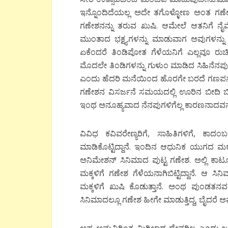
ಇನ್ನೊಂದಿದೆಯಲ್ಲ ಅದೇ ತಗೊಳ್ಳೋಣ ಅಂತ ಗಣೇಶನ
ಗಣೇಶನನ್ನು ತರುವ ಖುಷಿ. ಆಮೇಲೆ ಆತನಿಗೆ ನೈವೇ
ಮುಂತಾದ ಭಕ್ಷ್ಯಗಳನ್ನು ಮಾಡುವಾಗ ಅವುಗಳನ್ನು ಗ
ಏಕೆಂದರೆ ತಿಂಡಿಪೋತ ಗೆಳೆಯನಿಗೆ ಎಲ್ಲವೂ ರುಚ
ಮೊದಲೇ ತಿಂಡಿಗಳನ್ನು ಗುಳುಂ ಮಾಡಿದ ಸಿಹಿನೆನಪು
ಎಂದು ಹೆದರಿ ಮನೆಯಿಂದ ಹೊರಗೇ ಬರದೆ ಗಣಪನ ಬಗ್ಗ
ಗಣೇಶನ ವಿಸರ್ಜನೆ ಸಮಯದಲ್ಲಿ ಊರಿನ ಬೀದಿ ಬೀದಿಗ
ಇಂಥ ಅನೂಹ್ಯವಾದ ನೆನಪುಗಳಿಗೆಲ್ಲ ಕಾರಣನಾದವನ
ವಿವಿಧ ಕವಿವರೇಣ್ಯರಿಗೆ, ಸಾಹಿತಿಗಳಿಗೆ, ಕ
ಮಾಡಿಕೊಟ್ಟಿದ್ದಾನೆ. ಇಂದಿನ ಆಧುನಿಕ ಯುಗದ ಮ
ಅನಿಮೇಶನ್ ಸಿನಿಮಾದ ಪುಟ್ಟ ಗಣೇಶ. ಅಲ್ಲಿ ಕಾರ
ಮಕ್ಕಳಿಗೆ ಗಣೇಶ ಗೆಳೆಯನಾಗಿಬಿಟ್ಟಿದ್ದಾನೆ. ಆ 
ಮಕ್ಕಳಿಗೆ ಖುಷಿ ಕೊಡುತ್ತಾನೆ. ಅಂಥ ಪುಂಡತ
ಸಿನಿಮಾದಲ್ಲೂ ಗಣೇಶ ಹೀಗೇ ಮಾಡುತ್ತಿದ್ದ, ಬೈದರೆ 
ಅಪ್ಪ ಅಮ್ಮನಿಗಿಂತ ಮಿಗಿಲಾದ ದೇವರಿಲ್ಲ ಎಂದು ಜಗತ