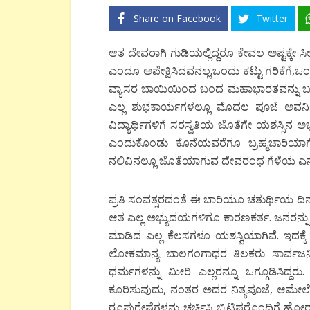
Share on Facebook
Twitter
ಆತ ದೇವರಾಗಿ ಗುಡಿಯಲ್ಲಿದ್ದರೂ ಕೇವಲ ಅಷ್ಟಕ್ಕೇ 
ಎಂದೂ ಅಪೇಕ್ಷಿಸಿದವನಲ್ಲ.ಒಂದು ಕಟ್ಟು ಗರಿಕೆಗೆ,ಒ
ವ್ಯಾಸರ ಬಾಯಿಯಿಂದ ಬಂದ ಮಹಾಭಾರತವನ್ನು ಬ
ಎಲ್ಲ ಶುಭಕಾರ್ಯಗಳಲ್ಲೂ ಮೊದಲ ಪೂಜೆ ಅವನಿಗೇ
ವಿದ್ಯಾರ್ಥಿಗಳಿಗೆ ಸರಸ್ವತಿಯ ಜೊತೆಗೇ ಯಶಸ್ಸಿ
ಎಂದುಕೊಂಡು ಕೊನೆಯವರೆಗೂ ಬ್ರಹ್ಮಚಾರಿಯಾ
ನಲಿವಿನಲ್ಲೂ ಜೊತೆಯಾಗುವ ದೇವರಂಥ ಗೆಳೆಯ ಎನ
ಪ್ರತಿ ಸಂವತ್ಸರದಂತೆ ಈ ಬಾರಿಯೂ ಚತುರ್ಥಿಯ ದಿನದಂ
ಆತ ಎಲ್ಲ ಅಭ್ಯುದಯಗಳಿಗೂ ಕಾರಣಕರ್ತ. ಜನರನ್ನು 
ಮಾಡಿದ ಎಲ್ಲ ಕೆಲಸಗಳೂ ಯಶಸ್ವಿಯಾಗಿವೆ. ಇದಕ್
ಲೋಕಮಾನ್ಯ ಬಾಲಗಂಗಾಧರ ತಿಲಕರು ಸಾರ್ವಜನಿಕ 
ಧರ್ಮಗಳನ್ನು ಮೀರಿ ಎಲ್ಲರನ್ನೂ ಒಗ್ಗೂಡಿಸಿದ್ದ
ಕೂರಿಸುವುದು, ನಂತರ ಅದರ ನಿತ್ಯಪೂಜೆ, ಆಮೇಲೆ 
ರೂಪುರೇಷೆಗಳನ್ನು ಚರ್ಚಿಸಿ ಬ್ರಿಟಿಷರೊಂದಿಗೆ ಹ