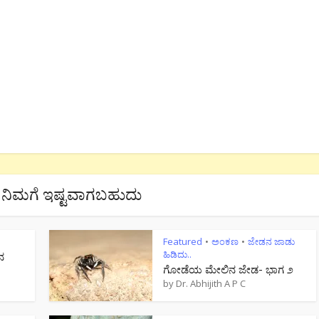
ನಿಮಗೆ ಇಷ್ಟವಾಗಬಹುದು
Featured
ಅಂಕಣ
ಜೇಡನ ಜಾಡು
•
•
ಹಿಡಿದು..
ನ
ಗೋಡೆಯ ಮೇಲಿನ ಜೇಡ- ಭಾಗ ೨
by
Dr. Abhijith A P C