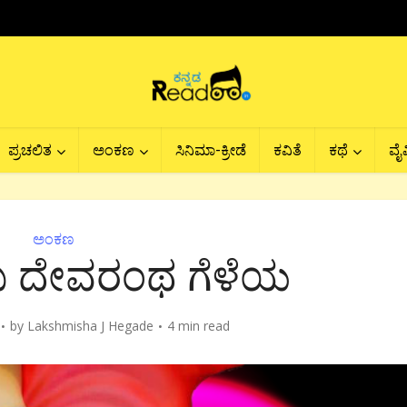
ಪ್ರಚಲಿತ
ಅಂಕಣ
ಸಿನಿಮಾ-ಕ್ರೀಡೆ
ಕವಿತೆ
ಕಥೆ
ವೈವ
ಅಂಕಣ
ಬ ದೇವರಂಥ ಗೆಳೆಯ
by
Lakshmisha J Hegade
4 min read