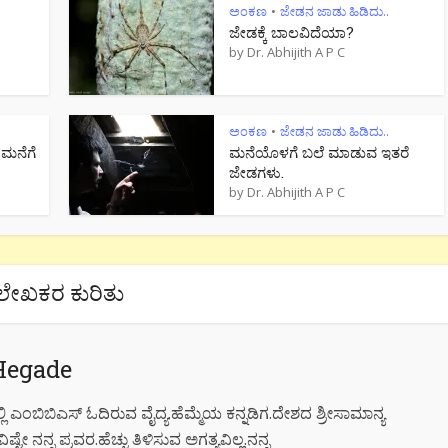
ಅಂಕಣ
ಜೇಡನ ಜಾಡು ಹಿಡಿದು..
•
ಜೇಡಕ್ಕೆ ಬಾಲವಿದೆಯಾ?
by
Dr. Abhijith A P C
ಅಂಕಣ
ಜೇಡನ ಜಾಡು ಹಿಡಿದು..
•
 ಮನೆಗೆ
ಮನೆಯೊಳಗೆ ಬಲೆ ಮಾಡುವ ಇತರೆ
ಜೇಡಗಳು.
by
Dr. Abhijith A P C
ಲೇಖಕರ ಕುರಿತು
Hegade
 ಎಂಬಿಬಿಎಸ್ ಓದಿರುವ ವೈದ್ಯ.ಹೆಮ್ಮೆಯ ಕನ್ನಡಿಗ.ದೇಶದ ಶ್ರೀಸಾಮಾನ್ಯ
ಿಷ್ಟೇ ನನ್ನ ಪ್ರವರ.ಹೆಚ್ಚು ತಿಳಿಸುವ ಅಗತ್ಯವಿಲ್ಲ.ನನ್ನ