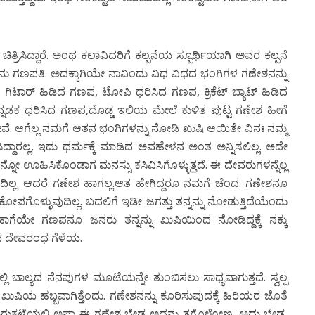
ತ್ರಿಸಿದ್ದಾರೆ. ಅಂಥ ಕಲಾವಿದರಿಗೆ ಕಲ್ಪನೆಯ ಸ್ಪೂರ್ಥಿಯಾಗಿ ಅವರ ಕಲ್ಪನೆ
ದವನು ಗಣಪತಿ. ಅದಕ್ಕಾಗಿಯೇ ನಾವಿಂದು ವಿಧ ವಿಧದ ಭಂಗಿಗಳ ಗಣೇಶನನ್ನು
, ಗಿಟಾರ್ ಹಿಡಿದ ಗಣಪ, ಟೋಪಿ ಧರಿಸಿದ ಗಣಪ, ಕ್ರಿಕೆಟ್ ಬ್ಯಾಟ್ ಹಿಡಿದ
ಕ ಧರಿಸಿದ ಗಣಪ,ದೊಡ್ಡ ಇಲಿಯ ಮೇಲೆ ಕುಳಿತ ಪುಟ್ಟ ಗಣೇಶ ಹೀಗೆ
ೇವೆ. ಆಗೆಲ್ಲ ನಮಗೆ ಆತನ ಭಂಗಿಗಳನ್ನು ನೋಡಿ ಖುಷಿ ಆಯಿತೇ ವಿನಃ ನಮ್ಮ
ದ್ದಾರಲ್ಲ, ಇದು ಧರ್ಮಕ್ಕೆ ಮಾಡಿದ ಅವಹೇಳನ ಅಂತ ಅನ್ನಿಸಲಿಲ್ಲ. ಅದೇ
ನನ್ನೋ ಊಹಿಸಿಕೊಂಡಾಗ ಮನಸ್ಸು ಕಸಿವಿಸಿಗೊಳ್ಳುತ್ತದೆ. ಈ ದೇವರುಗಳನ್ನೆಲ್ಲ
ಿಲ್ಲ. ಆದರೆ ಗಣೇಶ ಹಾಗಲ್ಲ.ಆತ ಹೇಗಿದ್ದರೂ ನಮಗೆ ಚೆಂದ. ಗಣೇಶನೂ
ಕ್ಕೆ ಕೋಪಗೊಳ್ಳುವುದಿಲ್ಲ. ಬದಲಿಗೆ ಇಡೀ ಜಗತ್ತು ತನ್ನನ್ನು ನೋಡುತ್ತಿದೆಯೆಂದು
ಹಾಗೆಯೇ ಗಣಪನೂ ಜನರು ತನ್ನನ್ನು ಖುಷಿಯಿಂದ ನೋಡಿದ್ದಕ್ಕೆ ನಕ್ಕು
ುವ ದೇವರಂಥ ಗೆಳೆಯ.
್ಲಿ ಬಾಲ್ಯದ ನೆನಪುಗಳ ಮೂಟೆಯನ್ನೇ ತುಂಬಿಸಲು ಸಾಧ್ಯವಾಗುತ್ತದೆ. ಸ್ವಲ್ಪ
 ಖುಷಿಯ ಹಬ್ಬವಾಗಿತ್ತೆಂದು. ಗಣೇಶನನ್ನು ಕೂರಿಸುವುದಕ್ಕೆ ಹಿರಿಯರ ಜೊತೆ
ಕಟ್ಟೆಯಲ್ಲಿ ಅಪ್ಪಾ ಈ ಗಣೇಶ ಬೇಡ ಅದನ್ನು ತಗೊಳ್ಳೋಣ. ಅದು ಬೇಡ,