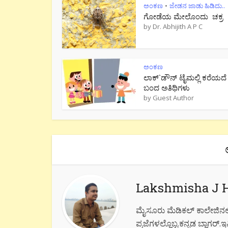
ಅಂಕಣ
ಜೇಡನ ಜಾಡು ಹಿಡಿದು..
•
ಗೋಡೆಯ ಮೇಲೊಂದು ಚಕ್ರ
by
Dr. Abhijith A P C
ಅಂಕಣ
ಲಾಕ್`ಡೌನ್ ಟೈಮಲ್ಲಿ ಕರೆಯದೆ
ಬಂದ ಅತಿಥಿಗಳು
by
Guest Author
Lakshmisha J 
ಮೈಸೂರು ಮೆಡಿಕಲ್ ಕಾಲೇಜಿನಲ್ಲಿ
ಪ್ರಜೆಗಳಲ್ಲೊಬ್ಬ.ಕನ್ನಡ ಬ್ಲಾಗರ್.ಇವ