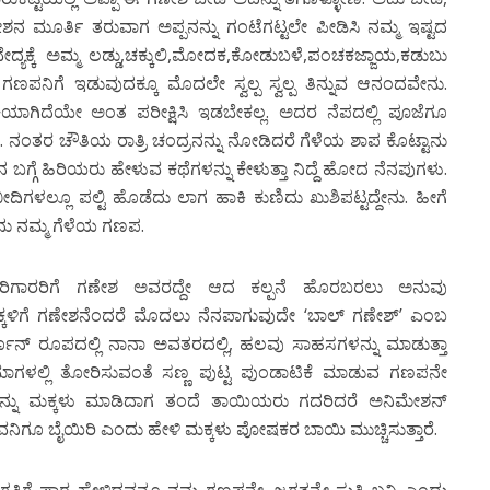
 ಮೂರ್ತಿ ತರುವಾಗ ಅಪ್ಪನನ್ನು ಗಂಟೆಗಟ್ಟಲೇ ಪೀಡಿಸಿ ನಮ್ಮ ಇಷ್ಟದ
ದ್ಯಕ್ಕೆ ಅಮ್ಮ ಲಡ್ಡು,ಚಕ್ಕುಲಿ,ಮೋದಕ,ಕೋಡುಬಳೆ,ಪಂಚಕಜ್ಜಾಯ,ಕಡುಬು
ಣಪನಿಗೆ ಇಡುವುದಕ್ಕೂ ಮೊದಲೇ ಸ್ವಲ್ಪ ಸ್ವಲ್ಪ ತಿನ್ನುವ ಆನಂದವೇನು.
ಿಯಾಗಿದೆಯೇ ಅಂತ ಪರೀಕ್ಷಿಸಿ ಇಡಬೇಕಲ್ಲ. ಅದರ ನೆಪದಲ್ಲಿ ಪೂಜೆಗೂ
. ನಂತರ ಚೌತಿಯ ರಾತ್ರಿ ಚಂದ್ರನನ್ನು ನೋಡಿದರೆ ಗೆಳೆಯ ಶಾಪ ಕೊಟ್ಟಾನು
ೆ ಹಿರಿಯರು ಹೇಳುವ ಕಥೆಗಳನ್ನು ಕೇಳುತ್ತಾ ನಿದ್ದೆ ಹೋದ ನೆನಪುಗಳು.
ಳಲ್ಲೂ ಪಲ್ಟಿ ಹೊಡೆದು ಲಾಗ ಹಾಕಿ ಕುಣಿದು ಖುಶಿಪಟ್ಟದ್ದೇನು. ಹೀಗೆ
ು ನಮ್ಮ ಗೆಳೆಯ ಗಣಪ.
ಾದಂಬರಿಗಾರರಿಗೆ ಗಣೇಶ ಅವರದ್ದೇ ಆದ ಕಲ್ಪನೆ ಹೊರಬರಲು ಅನುವು
ಕ್ಕಳಿಗೆ ಗಣೇಶನೆಂದರೆ ಮೊದಲು ನೆನಪಾಗುವುದೇ ‘ಬಾಲ್ ಗಣೇಶ್’ ಎಂಬ
್ಟೂನ್ ರೂಪದಲ್ಲಿ ನಾನಾ ಅವತರದಲ್ಲಿ, ಹಲವು ಸಾಹಸಗಳನ್ನು ಮಾಡುತ್ತಾ
ಸಿನಿಮಾಗಳಲ್ಲಿ ತೋರಿಸುವಂತೆ ಸಣ್ಣ ಪುಟ್ಟ ಪುಂಡಾಟಿಕೆ ಮಾಡುವ ಗಣಪನೇ
ನವನ್ನು ಮಕ್ಕಳು ಮಾಡಿದಾಗ ತಂದೆ ತಾಯಿಯರು ಗದರಿದರೆ ಅನಿಮೇಶನ್
ಅವನಿಗೂ ಬೈಯಿರಿ ಎಂದು ಹೇಳಿ ಮಕ್ಕಳು ಪೋಷಕರ ಬಾಯಿ ಮುಚ್ಚಿಸುತ್ತಾರೆ.
್ತಿಗೆ ಪಾಠ ಹೇಳಿದವನೂ ನಮ್ಮ ಗಣಪನೇ. ಜಗತ್ತನ್ನೇ ಸುತ್ತಿ ಬನ್ನಿ ಎಂದು