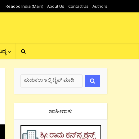
Readoo India (Main)
About Us
Contact Us
Authors
ಿಧ್ಯ
ಜಾಹೀರಾತು