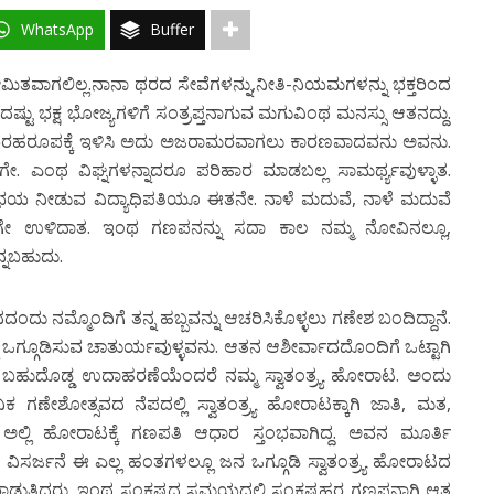
WhatsApp
Buffer
ಸೀಮಿತವಾಗಲಿಲ್ಲ.ನಾನಾ ಥರದ ಸೇವೆಗಳನ್ನು,ನೀತಿ-ನಿಯಮಗಳನ್ನು ಭಕ್ತರಿಂದ
ಂದಷ್ಟು ಭಕ್ಷ ಭೋಜ್ಯಗಳಿಗೆ ಸಂತ್ರಪ್ತನಾಗುವ ಮಗುವಿಂಥ ಮನಸ್ಸು ಆತನದ್ದು.
ರಹರೂಪಕ್ಕೆ ಇಳಿಸಿ ಅದು ಅಜರಾಮರವಾಗಲು ಕಾರಣವಾದವನು ಅವನು.
. ಎಂಥ ವಿಘ್ನಗಳನ್ನಾದರೂ ಪರಿಹಾರ ಮಾಡಬಲ್ಲ ಸಾಮರ್ಥ್ಯವುಳ್ಳಾತ.
ನ ಅಭಯ ನೀಡುವ ವಿದ್ಯಾಧಿಪತಿಯೂ ಈತನೇ. ನಾಳೆ ಮದುವೆ, ನಾಳೆ ಮದುವೆ
ಗೇ ಉಳಿದಾತ. ಇಂಥ ಗಣಪನನ್ನು ಸದಾ ಕಾಲ ನಮ್ಮ ನೋವಿನಲ್ಲೂ,
್ನಬಹುದು.
ದು ನಮ್ಮೊಂದಿಗೆ ತನ್ನ ಹಬ್ಬವನ್ನು ಆಚರಿಸಿಕೊಳ್ಳಲು ಗಣೇಶ ಬಂದಿದ್ದಾನೆ.
ಒಗ್ಗೂಡಿಸುವ ಚಾತುರ್ಯವುಳ್ಳವನು. ಆತನ ಆಶೀರ್ವಾದದೊಂದಿಗೆ ಒಟ್ಟಾಗಿ
ಕೆ ಬಹುದೊಡ್ಡ ಉದಾಹರಣೆಯೆಂದರೆ ನಮ್ಮ ಸ್ವಾತಂತ್ರ್ಯ ಹೋರಾಟ. ಅಂದು
ಗಣೇಶೋತ್ಸವದ ನೆಪದಲ್ಲಿ ಸ್ವಾತಂತ್ರ್ಯ ಹೋರಾಟಕ್ಕಾಗಿ ಜಾತಿ, ಮತ,
ರು. ಅಲ್ಲಿ ಹೋರಾಟಕ್ಕೆ ಗಣಪತಿ ಆಧಾರ ಸ್ತಂಭವಾಗಿದ್ದ. ಅವನ ಮೂರ್ತಿ
ವಿಸರ್ಜನೆ ಈ ಎಲ್ಲ ಹಂತಗಳಲ್ಲೂ ಜನ ಒಗ್ಗೂಡಿ ಸ್ವಾತಂತ್ರ್ಯ ಹೋರಾಟದ
ೋರಾಡುತ್ತಿದ್ದರು. ಇಂಥ ಸಂಕಷ್ಟದ ಸಮಯದಲ್ಲಿ ಸಂಕಷ್ಟಹರ ಗಣಪನಾಗಿ ಆತ