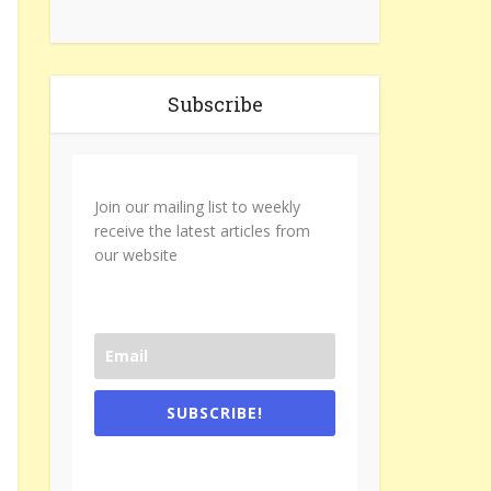
Subscribe
Join our mailing list to weekly
receive the latest articles from
our website
SUBSCRIBE!
One e-mail a week. We don't spam.
Don't forget to check the promotional
tab if you are using gmail.