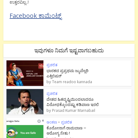
ಉತ್ತರವಿಲ್ಲ..!
Facebook ಕಾಮೆಂಟ್ಸ್
ಇವುಗಳೂ ನಿಮಗೆ ಇಷ್ಟವಾಗಬಹುದು
ಪ್ರಚಲಿತ
ಭಾರತದ ಪ್ರಪ್ರಥಮ ಜ್ಯುವೆಲ್ಲರಿ
ಎಕ್ಸಿಬಿಷನ್
by
Team readoo kannada
ಪ್ರಚಲಿತ
ದೇಶದ ಹಿತದೃಷ್ಟಿಯಿಂದಲಾದರೂ
ವಿರೋಧಕ್ಕೊಂದಷ್ಟು ಕಡಿವಾಣ ಇರಲಿ
by
Prasad Kumar Marnabail
ಅಂಕಣ
•
ಪ್ರಚಲಿತ
ಕೊರೋನಾಗೆ ರಾಮಬಾಣ –
ಆರೋಗ್ಯ ಸೇತು !