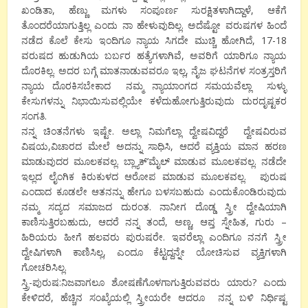
ಖಂಡಿತಾ, ಹೆಣ್ಣು ಮಗಳು ಸಂಪೂರ್ಣ ಸುರಕ್ಷಿತಳಾಗಿದ್ದಾಳೆ, ಆಕೆಗೆ
ತೊಂದರೆಯಾಗುತ್ತಿಲ್ಲ ಎಂದು ನಾ ಹೇಳುವುದಿಲ್ಲ. ಅದೆಷ್ಟೋ ವರುಷಗಳ ಹಿಂದೆ
ನಡೆದ ಕೊಲೆ ಕೇಸು ಇಂದಿಗೂ ನ್ಯಾಯ ಸಿಗದೇ ಮುಚ್ಚಿ ಹೋಗಿದೆ, 17-18
ವರುಷದ ಹುಡುಗಿಯ ಬರ್ಬರ ಹತ್ಯೆಗಳಾಗಿವೆ, ಅವರಿಗೆ ಯಾರಿಗೂ ನ್ಯಾಯ
ದೊರಕಿಲ್ಲ. ಅದರ ಬಗ್ಗೆ ಮಾತನಾಡುವವರೂ ಇಲ್ಲ, ನೈಜ ಘಟನೆಗಳ ಸಂತ್ರಸ್ತರಿಗೆ
ನ್ಯಾಯ ದೊರಕಿಸಬೇಕಾದ ನಮ್ಮ ನ್ಯಾಯಾಂಗದ ಸಮಯವೆಲ್ಲಾ ಸುಳ್ಳು
ಕೇಸುಗಳನ್ನು ನಿಭಾಯಿಸುವಲ್ಲಿಯೇ ಕಳೆದುಹೋಗುತ್ತಿರುವುದು ದುರದೃಷ್ಟಕರ
ಸಂಗತಿ.
ನನ್ನ ಚಿಂತನೆಗಳು ಇಷ್ಟೇ. ಅಲ್ಲಾ ನಿಮಗೆಲ್ಲಾ ದ್ವೇಷವಿದ್ದರೆ ದ್ವೇಷವಿರುವ
ವಿಷಯ,ವಿಚಾರದ ಮೇಲೆ ಅದನ್ನು ಸಾಧಿಸಿ, ಆದರೆ ವ್ಯಕ್ತಿಯ ಮಾನ ಹರಣ
ಮಾಡುವುದರ ಮೂಲಕವಲ್ಲ. ಬ್ಲ್ಯಾಕ್’ಮೈಲ್ ಮಾಡುವ ಮೂಲಕವಲ್ಲ. ನಡೆದೇ
ಇಲ್ಲದ ಲೈಂಗಿಕ ಕಿರುಕುಳದ ಆರೋಪ ಮಾಡುವ ಮೂಲಕವಲ್ಲ. ಪುರುಷ
ಎಂದಾದ ಕೂಡಲೇ ಆತನನ್ನು ಹೇಗೂ ಬಳಸಬಹುದು ಎಂದುಕೊಂಡಿರುವುದು
ನಮ್ಮ ಸದ್ಯದ ಸಮಾಜದ ದುರಂತ. ನಾನೀಗ ದೊಡ್ಡ ಸ್ತ್ರೀ ದ್ವೇಷಿಯಾಗಿ
ಕಾಣಿಸುತ್ತಿರಬಹುದು, ಆದರೆ ನನ್ನ ತಂದೆ, ಅಣ್ಣ, ಆಪ್ತ ಸ್ನೇಹಿತ, ಗುರು –
ಹಿರಿಯರು ಹೀಗೆ ಹಲವರು ಪುರುಷರೇ. ಇವರೆಲ್ಲಾ ಎಂದಿಗೂ ನನಗೆ ಸ್ತ್ರೀ
ದ್ವೇಷಿಗಳಾಗಿ ಕಾಣಿಸಿಲ್ಲ, ಎಂದೂ ಕೆಟ್ಟದ್ದನ್ನೇ ಯೋಚಿಸುವ ವ್ಯಕ್ತಿಗಳಾಗಿ
ಗೋಚರಿಸಿಲ್ಲ.
ಸ್ತ್ರಿ-ಪುರುಷ:ನಿಜವಾಗಲೂ ಶೋಷಣೆಗೊಳಗಾಗುತ್ತಿರುವವರು ಯಾರು? ಎಂದು
ಕೇಳಿದರೆ, ಹೆಚ್ಚಿನ ಸಂಖ್ಯೆಯಲ್ಲಿ ಸ್ತ್ರೀಯರೇ ಆದರೂ ನನ್ನ ಬಳಿ ನಿರ್ಧಿಷ್ಟ