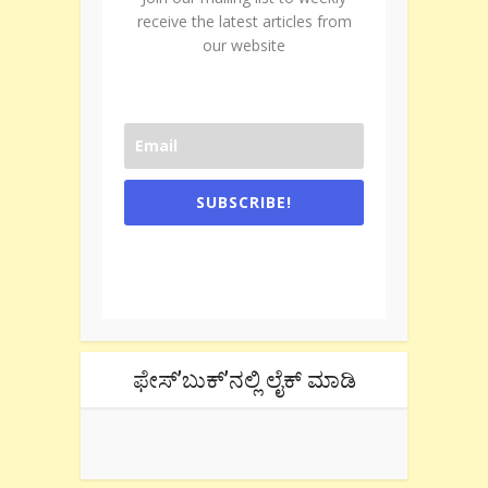
receive the latest articles from
our website
SUBSCRIBE!
One e-mail a week. We don't spam.
Don't forget to check the promotional
tab if you are using gmail.
ಫೇಸ್’ಬುಕ್’ನಲ್ಲಿ ಲೈಕ್ ಮಾಡಿ