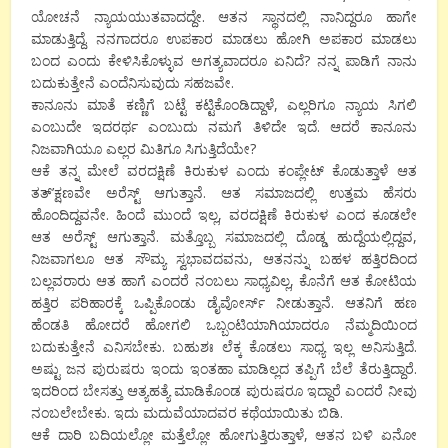
ಯೋಚನೆ ನ್ಯಾಯಯುತವಾದದ್ದೇ. ಆತನ ಸ್ಥಾನದಲ್ಲಿ ನಾನಿದ್ದರೂ ಹಾಗೇ
ಮಾಡುತ್ತಿದ್ದೆ. ನನಗಾದರೂ ಉಪಕಾರ ಮಾಡಲು ಹೋಗಿ ಅಪಕಾರ ಮಾಡಲು
ಬಂದ ಎಂದು ಕೇಳಿಸಿಕೊಳ್ಳುವ ಅಗತ್ಯವಾದರೂ ಏನಿದೆ? ನನ್ನ ಪಾಡಿಗೆ ನಾನು
ಬದುಕುತ್ತೇನೆ ಎಂದೆನಿಸುವುದು ಸಹಜವೇ.
ಕಾನೂನು ಮಾತೆ ಕಣ್ಣಿಗೆ ಬಟ್ಟೆ ಕಟ್ಟಿಕೊಂಡಿದ್ದಾಳೆ, ಎಲ್ಲರಿಗೂ ನ್ಯಾಯ ಸಿಗಲಿ
ಎಂಬುದೇ ಇದರರ್ಥ ಎಂಬುದು ನಮಗೆ ತಿಳಿದೇ ಇದೆ. ಆದರೆ ಕಾನೂನು
ನಿಜವಾಗಿಯೂ ಎಲ್ಲರ ಮಿತಿಗೂ ಸಿಗುತ್ತಿದೆಯೇ?
ಆಕೆ ತನ್ನ ಮೇಲೆ ವರದಕ್ಷಿಣೆ ಕಿರುಕುಳ ಎಂದು ಕಂಪ್ಲೇಟ್ ಕೊಡುತ್ತಾಳೆ ಆತ
ತತ್’ಕ್ಷಣವೇ ಅರೆಸ್ಟ್ ಆಗುತ್ತಾನೆ. ಆತ ಸಮಾಜದಲ್ಲಿ ಉತ್ತಮ ಹೆಸರು
ಹೊಂದಿದ್ದವನೇ. ಹಿಂದೆ ಮುಂದೆ ಇಲ್ಲ, ವರದಕ್ಷಿಣೆ ಕಿರುಕುಳ ಎಂದ ಕೂಡಲೇ
ಆತ ಅರೆಸ್ಟ್ ಆಗುತ್ತಾನೆ. ಮತ್ತೊಬ್ಬ ಸಮಾಜದಲ್ಲಿ ದೊಡ್ಡ ಹುದ್ದೆಯಲ್ಲಿದ್ದವ,
ನಿಜವಾಗಲೂ ಆತ ಸೌಮ್ಯ ಸ್ವಭಾವದವನು, ಆತನನ್ನು ಬಹಳ ಹತ್ತಿರದಿಂದ
ಬಲ್ಲವರಾರು ಆತ ಹಾಗೆ ಎಂದರೆ ನಂಬಲು ಸಾಧ್ಯವಿಲ್ಲ, ಕೊನೆಗೆ ಆತ ಕೋಟಿಯ
ಹತ್ತಿರ ಪರಿಹಾರಕ್ಕೆ ಒಪ್ಪಿಕೊಂಡು ಡೈವೋರ್ಸ್ ನೀಡುತ್ತಾನೆ. ಆತನಿಗೆ ಹಣ
ಹೆಂಡತಿ ಹೋದರೆ ಹೋಗಲಿ ಒಬ್ಬಂಟಿಯಾಗಿಯಾದರೂ ನೆಮ್ಮದಿಯಿಂದ
ಬದುಕುತ್ತೇನೆ ಎನಿಸಬೇಕು. ಬಹುಶಃ ಲೆಕ್ಕ ಕೊಡಲು ಸಾಧ್ಯ ಇಲ್ಲ ಅನಿಸುತ್ತಿದೆ.
ಅಷ್ಟು ಜನ ಪುರುಷರು ಇಂದು ಇಂತಹಾ ಮಾಡಿಲ್ಲದ ತಪ್ಪಿಗೆ ಬೆಲೆ ತೆರುತ್ತಿದ್ದಾರೆ.
ಇದರಿಂದ ಬೇಸತ್ತು ಆತ್ಯಹತ್ಯೆ ಮಾಡಿಕೊಂಡ ಪುರುಷರೂ ಇದ್ದಾರೆ ಎಂದರೆ ನೀವು
ನಂಬಲೇಬೇಕು. ಇದು ಮದುವೆಯಾದವರ ಕಥೆಯಾಯಿತು ಬಿಡಿ.
ಆಕೆ ದಾರಿ ಬದಿಯಲ್ಲೋ ಮತ್ತೆಲ್ಲೋ ಹೋಗುತ್ತಿರುತ್ತಾಳೆ, ಆತನ ಬಳಿ ಏನೋ