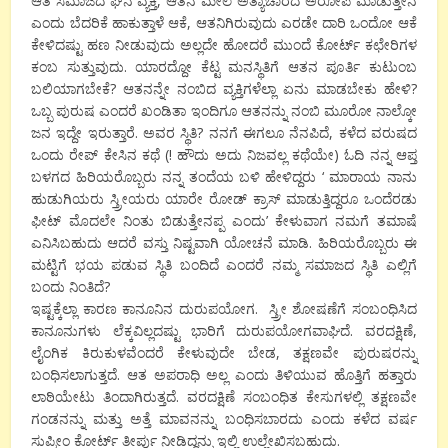
ಆತ ಸಮಾಜದ ಘನ ವ್ಯಕ್ತಿ, ಆತನ ಮೇಲೆ ಅತ್ಯಾಚಾರದ ಅರೋಪ ಮಾಡುತ್ತೇನೆ
ಎಂದು ಬೆದರಿಕೆ ಹಾಕುತ್ತಾಳೆ ಆಕೆ, ಆತನಿಗಿರುವುದು ಎರಡೇ ದಾರಿ ಒಂದೋ ಆಕೆ
ಕೇಳಿದಷ್ಟು ಹಣ ನೀಡುವುದು ಅಲ್ಲದೇ ಹೋದರೆ ಮುಂದೆ ಕೋರ್ಟ್ ಕಛೇರಿಗಳ
ಕಂಬ ಸುತ್ತುವುದು. ಯಾರದ್ದೋ ಕೆಟ್ಟ ಮನಸ್ಥಿತಿಗೆ ಆತನ ಪೂರ್ತಿ ಕುಟುಂಬ
ಬಲಿಯಾಗಬೇಕೆ? ಆತನನ್ನೇ ನಂಬಿದ ವ್ಯಕ್ತಿಗಳೆಲ್ಲಾ ಏನು ಮಾಡಬೇಕು ಹೇಳಿ?
ಒಬ್ಬ ಪುರುಷ ಎಂದರೆ ಖಂಡಿತಾ ಇಂದಿಗೂ ಆತನನ್ನು ನಂಬಿ ಮೂರೋ ನಾಲ್ಕೋ
ಜನ ಇದ್ದೇ ಇರುತ್ತಾರೆ. ಅವರ ಸ್ಥಿತಿ? ನನಗೆ ಈಗಲೂ ನೆನಪಿದೆ, ಕಳೆದ ವರುಷದ
ಒಂದು ರೇಪ್ ಕೇಸಿನ ಕಥೆ (! ಹೌದು ಅದು ನಿಜವಲ್ಲ ಕಥೆಯೇ) ಓದಿ ನನ್ನ ಆಪ್ತ
ಬಳಗದ ಹಿರಿಯರೊಬ್ಬರು ನನ್ನ ತಂದೆಯ ಬಳಿ ಹೇಳಿದ್ದರು ‘ ಮಾರಾಯ ನಾನು
ಹುಡುಗಿಯರು ಸ್ತ್ರೀಯರು ಯಾರೇ ರೋಡ್ ಕ್ರಾಸ್ ಮಾಡುತ್ತಿದ್ದರೂ ಒಂದೆರಡು
ಫೀಟ್ ಮೊದಲೇ ನಿಂತು ಬಿಡುತ್ತೇನಪ್ಪ ಎಂದು’ ಕೇಳುವಾಗ ನಮಗೆ ತಮಾಷೆ
ಎನಿಸಿಬಹುದು ಆದರೆ ವಸ್ತು ನಿಷ್ಟವಾಗಿ ಯೋಚನೆ ಮಾಡಿ. ಹಿರಿಯರೊಬ್ಬರು ಈ
ಮಟ್ಟಿಗೆ ಭಯ ಪಡುವ ಸ್ಥಿತಿ ಬಂದಿದೆ ಎಂದರೆ ನಮ್ಮ ಸಮಾಜದ ಸ್ಥಿತಿ ಎಲ್ಲಿಗೆ
ಬಂದು ನಿಂತಿದೆ?
ಇಷ್ಟಕ್ಕೆಲ್ಲಾ ಕಾರಣ ಕಾನೂನಿನ ದುರುಪಯೋಗ. ಸ್ತ್ರೀ ಶೋಷಣೆಗೆ ಸಂಬಂಧಿಸಿದ
ಕಾನೂನುಗಳು ಲೆಕ್ಕವಿಲ್ಲದಷ್ಟು ಭಾರಿಗೆ ದುರುಪಯೋಗವಾಘಿದೆ. ವರದಕ್ಷಿಣೆ,
ಲೈಂಗಿಕ ಕಿರುಕುಳವೆಂದರೆ ಕೇಳುವುದೇ ಬೇಡ, ತಕ್ಷಣವೇ ಪುರುಷರನ್ನು
ಬಂಧಿಸಲಾಗುತ್ತದೆ. ಆತ ಅಪರಾಧಿ ಅಲ್ಲ ಎಂದು ತಿಳಿಯುವ ಹೊತ್ತಿಗೆ ಹತ್ತಾರು
ಲಾಠಿಯೇಟು ತಿಂದಾಗಿರುತ್ತದೆ. ವರದಕ್ಷಿಣೆ ಸಂಬಂಧಿತ ಕೇಸುಗಳಲ್ಲಿ ತಕ್ಷಣವೇ
ಗಂಡನನ್ನು ಮತ್ತು ಅತ್ತೆ ಮಾವನನ್ನು ಬಂಧಿಸಬಾರದು ಎಂದು ಕಳೆದ ವರ್ಷ
ಸುಪ್ರೀಂ ಕೋರ್ಟ್ ತೀರ್ಪು ನೀಡಿದ್ದನ್ನು ಇಲ್ಲಿ ಉಲ್ಲೇಖಿಸಬಹುದು.