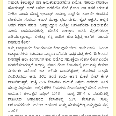
ಸಹಾಯ ಕೇಳುತ್ತಾಳೆ. ಈತ ಅನುಕಂಪದಿಂದಲೋ ಏನೋ, ಸಹಾಯ ಮಾಡಲು
ಹೋಗುತ್ತಾನೆ. ಆದರೆ ಆಕೆಯ ವರಸೆಯೇ ಬೇರೆ ನೋಡಿ. ಆತ ತನಗೆ ಕಿರುಕುಳ
ನೀಡಿದ ಎಂದು ಬೊಬ್ಬೆ ಇಡುತ್ತಾಳೆ. ಸಾಕಲ್ಲಾ, ಎಲ್ಲರಿಗೂ ಕೂಡಲೇ ಗಂಡಸಿನ
ಮೇಲೆಯೇ ಸಂಶಯ. ಕಪಾಳ ಮೋಕ್ಷ, ಧರ್ಮದೇಟು, ಲೈವ್ ಆಕ್ಷನ್.. ಅಲ್ಲಿಗೆ
ಆತನ ಮಾನ ಹರಣ. ಅಷ್ಟಾಗಿದ್ದರೂ ಎಲ್ಲೋ ಬದುಕಿದೆಯಾ ಬಡಜೀವವೇ
ಎಂದು ಬದುಕಬಹುದಿತ್ತು. ಜೊತೆಗೆ ನಾಲ್ಕಾರು ಐಪಿಸಿ ಸೆಕ್ಷನ್’ಗಳನ್ನೂ
ಜಡಿಯುತ್ತಾರಲ್ಲಾ… ಬೇಕಿತ್ತಾ ತನ್ನ ಪಾಡಿಗೆ ಹೋಗುತ್ತಿದ್ದ ಆತನಿಗೆ ಸಹಾಯ
ಮಾಡುವ ಕೆಲಸ?
ಇನ್ನು ಅತ್ಯಾಚಾರದ ಕೇಸುಗಳಂತೂ ಕೇಳುವುದೇ ಬೇಡ. ರಾಮ ರಾಮ… ಹೀಗೂ
ಅತ್ಯಾಚಾರಗಳು ನಡೆಯಲು ಸಾಧ್ಯವಾ ಎನಿಸದೇ ಇದ್ದರೆ ಮತ್ತೆ ಹೇಳಿ. ‘ದಿ ಹಿಂದೂ’
ದಿನಪತ್ರಿಕೆ ಆರು ತಿಂಗಳುಗಳ ಕಾಲ ನಡೆಸಿದ ಸಮೀಕ್ಷೆಯ (ರೇಪ್ ರೇಟ್ ಎಂದೇ
ಪರಿಗಣಿಸಲಾಗುತ್ತದೆ ಇದನ್ನು) ಪ್ರಕಾರ ರೇಪ್ ಕೇಸುಗಳಲ್ಲಿ ನಲುವತ್ತು ಶೇಕಡಾ
ಕೇಸುಗಳು ಏನೆಂದರೆ ಆತ ಆಕೆಯ ಬಾಯ್’ಫ್ರೆಂಡ್, ಹೊರಗಡೆ ಸುತ್ತಾಡಿ
ಬಂದಿರುವುದು ಅದು ತಿಳಿದ ತಂದೆ ತಾಯಿ ಆತನ ಮೇಲೆ ರೇಪ್ ಕೇಸ್
ದಾಖಲಿಸುತ್ತಾರೆ, ಮತ್ತೆ 25% ಕೇಸುಗಳು ಮದುವೆ ನಿಶ್ಚಯ ಆದವರು. ಹೀಗೆ
ಹಲವು ವಿಧದವರು. ಅಲ್ಲಿಗೆ 65% ಕೇಸುಗಳು ಫೇಕಾಯಿತಲ್ಲಾ? ದೆಹಲಿ ಮಹಿಳಾ
ಅಯೋಗ ಹೇಳುತ್ತದೆ ಏಪ್ರಿಲ್ 2013 – ಜುಲೈ 2014 ರ ನಡುವಿನಲ್ಲಿ
ದಾಖಲಾದ ಅತ್ಯಾಚಾರದ ಕೇಸುಗಳಲ್ಲಿ 53% ಕೇಸುಗಳು ಸುಳ್ಳು
ಆರೋಪಗಳೆಂದು. ಮಹಿಳಾ ಅಯೋಗ ಸುಳ್ಳು ಹೇಳುವುದಿಲ್ಲ ಎನ್ನುವುದು ನನ್ನ
ನಂಬಿಕೆ.