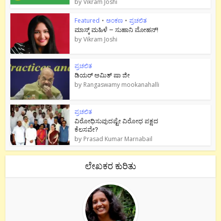
by
Vikram Joshi
Featured
•
ಅಂಕಣ
•
ಪ್ರಚಲಿತ
ಮಾಸ್ಕ್ ಮಹಿಳೆ – ಸುಹಾನಿ ಮೋಹನ್!
by
Vikram Joshi
ಪ್ರಚಲಿತ
ಡಿಯರ್ ಅಮಿತ್ ಷಾ ಜೀ
by
Rangaswamy mookanahalli
ಪ್ರಚಲಿತ
ವಿರೋಧಿಸುವುದಷ್ಟೇ ವಿರೋಧ ಪಕ್ಷದ
ಕೆಲಸವೇ?
by
Prasad Kumar Marnabail
ಲೇಖಕರ ಕುರಿತು