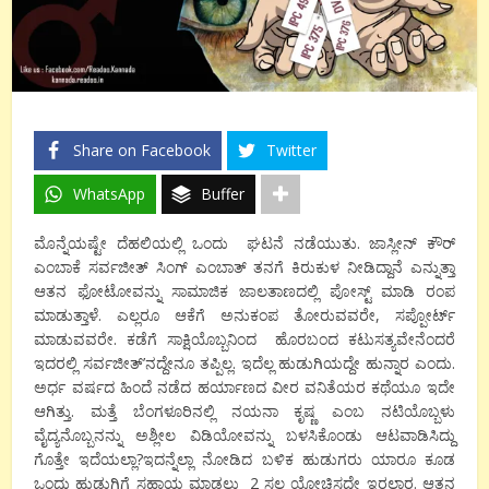
Share on Facebook
Twitter
WhatsApp
Buffer
ಮೊನ್ನೆಯಷ್ಟೇ ದೆಹಲಿಯಲ್ಲಿ ಒಂದು ಘಟನೆ ನಡೆಯುತು. ಜಾಸ್ಲೀನ್ ಕೌರ್
ಎಂಬಾಕೆ ಸರ್ವಜೀತ್ ಸಿಂಗ್ ಎಂಬಾತ್ ತನಗೆ ಕಿರುಕುಳ ನೀಡಿದ್ದಾನೆ ಎನ್ನುತ್ತಾ
ಆತನ ಫೋಟೋವನ್ನು ಸಾಮಾಜಿಕ ಜಾಲತಾಣದಲ್ಲಿ ಪೋಸ್ಟ್ ಮಾಡಿ ರಂಪ
ಮಾಡುತ್ತಾಳೆ. ಎಲ್ಲರೂ ಆಕೆಗೆ ಅನುಕಂಪ ತೋರುವವರೇ, ಸಪ್ಪೋರ್ಟ್
ಮಾಡುವವರೇ. ಕಡೆಗೆ ಸಾಕ್ಷಿಯೊಬ್ಬನಿಂದ ಹೊರಬಂದ ಕಟುಸತ್ಯವೇನೆಂದರೆ
ಇದರಲ್ಲಿ ಸರ್ವಜೀತ್’ನದ್ದೇನೂ ತಪ್ಪಿಲ್ಲ. ಇದೆಲ್ಲ ಹುಡುಗಿಯದ್ದೇ ಹುನ್ನಾರ ಎಂದು.
ಅರ್ಧ ವರ್ಷದ ಹಿಂದೆ ನಡೆದ ಹರ್ಯಾಣದ ವೀರ ವನಿತೆಯರ ಕಥೆಯೂ ಇದೇ
ಆಗಿತ್ತು. ಮತ್ತೆ ಬೆಂಗಳೂರಿನಲ್ಲಿ ನಯನಾ ಕೃಷ್ಣ ಎಂಬ ನಟಿಯೊಬ್ಬಳು
ವೈದ್ಯನೊಬ್ಬನನ್ನು ಅಶ್ಲೀಲ ವಿಡಿಯೋವನ್ನು ಬಳಸಿಕೊಂಡು ಆಟವಾಡಿಸಿದ್ದು
ಗೊತ್ತೇ ಇದೆಯಲ್ಲಾ?ಇದನ್ನೆಲ್ಲಾ ನೋಡಿದ ಬಳಿಕ ಹುಡುಗರು ಯಾರೂ ಕೂಡ
ಒಂದು ಹುಡುಗಿಗೆ ಸಹಾಯ ಮಾಡಲು 2 ಸಲ ಯೋಚಿಸದೇ ಇರಲಾರ. ಆತನ