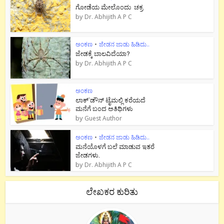
ಗೋಡೆಯ ಮೇಲೊಂದು ಚಕ್ರ
by
Dr. Abhijith A P C
ಅಂಕಣ
•
ಜೇಡನ ಜಾಡು ಹಿಡಿದು..
ಜೇಡಕ್ಕೆ ಬಾಲವಿದೆಯಾ?
by
Dr. Abhijith A P C
ಅಂಕಣ
ಲಾಕ್`ಡೌನ್ ಟೈಮಲ್ಲಿ ಕರೆಯದೆ
ಮನೆಗೆ ಬಂದ ಅತಿಥಿಗಳು
by
Guest Author
ಅಂಕಣ
•
ಜೇಡನ ಜಾಡು ಹಿಡಿದು..
ಮನೆಯೊಳಗೆ ಬಲೆ ಮಾಡುವ ಇತರೆ
ಜೇಡಗಳು.
by
Dr. Abhijith A P C
ಲೇಖಕರ ಕುರಿತು