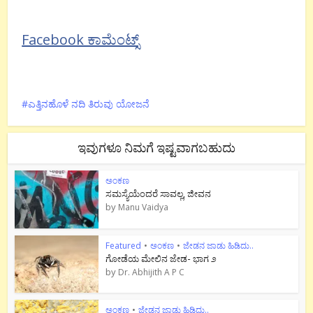
Facebook ಕಾಮೆಂಟ್ಸ್
ಎತ್ತಿನಹೊಳೆ ನದಿ ತಿರುವು ಯೋಜನೆ
ಇವುಗಳೂ ನಿಮಗೆ ಇಷ್ಟವಾಗಬಹುದು
ಅಂಕಣ
ಸಮಸ್ಯೆಯೆಂದರೆ ಸಾವಲ್ಲ, ಜೀವನ
by
Manu Vaidya
Featured
•
ಅಂಕಣ
•
ಜೇಡನ ಜಾಡು ಹಿಡಿದು..
ಗೋಡೆಯ ಮೇಲಿನ ಜೇಡ- ಭಾಗ ೨
by
Dr. Abhijith A P C
ಅಂಕಣ
•
ಜೇಡನ ಜಾಡು ಹಿಡಿದು..