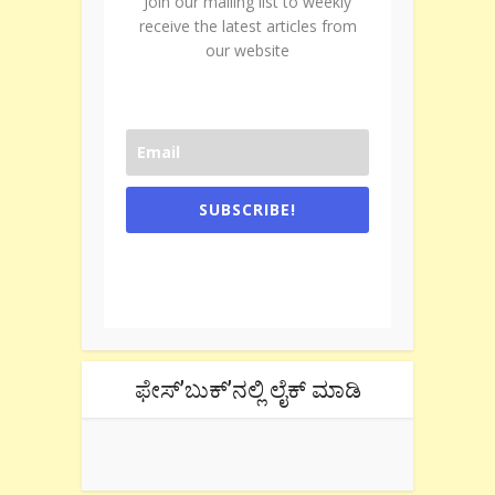
Join our mailing list to weekly
receive the latest articles from
our website
SUBSCRIBE!
One e-mail a week. We don't spam.
Don't forget to check the promotional
tab if you are using gmail.
ಫೇಸ್’ಬುಕ್’ನಲ್ಲಿ ಲೈಕ್ ಮಾಡಿ