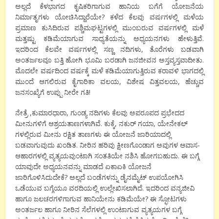
ಅಲ್ಲದೆ ಕೆಳಭಾಗದ ಕೃಷಿಕರಿಗಾಗುವ ಹಾನಿಯ ಬಗೆಗೆ ಯೋಜನೆಯ
ನಿರ್ಮಾತೃಗಳು ಯೋಚಿಸಿದ್ದಾರೆಯೇ? ಕಳೆದ ಕೆಲವು ವರ್ಷಗಳಲ್ಲಿ ಮಳೆಯ
ಪ್ರಮಾಣ ಕುಸಿದಿರುವ ಪಶ್ಚಿಮಘಟ್ಟಗಳಲ್ಲಿ ಮುಂಬರುವ ವರ್ಷಗಳಲ್ಲಿ ಮಳೆ
ಮತ್ತಷ್ಟು ಕಡಿಮೆಯಾಗುವ ಸಾಧ್ಯತೆಯನ್ನು ಅಧ್ಯಯನಗಳು ಹೇಳುತ್ತಿವೆ.
ಇದರಿಂದ ಕೆಲವೇ ವರ್ಷಗಳಲ್ಲಿ ಸಣ್ಣ ನದಿಗಳು, ತೊರೆಗಳು ಬಡವಾಗಿ
ಅಂತರ್ಜಲವೂ ಬತ್ತಿ ಹೋಗಿ ಭೂಮಿ ಬರಡಾಗಿ ಜನಜೀವನ ಅಸ್ತವ್ಯಸ್ತವಾದೀತು.
ಮೊದಲೇ ವರ್ಷದಿಂದ ವರ್ಷಕ್ಕೆ ಮಳೆ ಕಡಿಮೆಯಾಗುತ್ತಿರುವ ಕರಾವಳಿ ಭಾಗದಲ್ಲಿ
ಮುಂದೆ ಆಗಲಿರುವ ಕೈಗಾರಿಕಾ ವಲಯ, ವಿಶೇಷ ವಿತ್ತವಲಯ, ಹೆಚ್ಚುವ
ಜನಸಂಖ್ಯೆಗೆ ಉಪ್ಪು ನೀರೇ ಗತಿ!
ನೇತ್ರೆ ,ಕುಮಾರಧಾರಾ, ಗುಂಡ್ಯ ನದಿಗಳು ಕೆಲವು ಅಪರೂಪದ ಪ್ರಭೇದದ
ಮೀನುಗಳಿಗೆ ಆಶ್ರಯತಾಣಗಳಾಗಿವೆ. ಕುಕ್ಕೆ, ನಕುರ್ ಗಯಾ, ಯೇನೇಕಲ್
ಗಳಲ್ಲಿರುವ ಮೀನು ರಕ್ಷಿತ ತಾಣಗಳು ಈ ಯೋಜನೆ ಜಾರಿಯಾದಲ್ಲಿ
ಬಡವಾಗುವುದು ಖಂಡಿತ. ನೀರಿನ ಹರಿವು ಕ್ಷೀಣಗೊಂಡಾಗ ಅವುಗಳ ಆವಾಸ-
ಆಹಾರಗಳಲ್ಲಿ ವ್ಯತ್ಯಯವುಂಟಾಗಿ ಸಂತತಿಯೇ ನಶಿಸಿ ಹೋಗಬಹುದು. ಈ ಬಗ್ಗೆ
ಯಾವುದೇ ಅಧ್ಯಯನವನ್ನು ಮಾಡದೆ ಏಕಾಏಕಿ ಯೋಜನೆ
ಜಾರಿಗೊಳಿಸಿದುದೇಕೆ? ಅಲ್ಲದೆ ಬಂಡೆಗಳನ್ನು ಡೈನಮೈಟ್ ಉಪಯೋಗಿಸಿ
ಒಡೆಯುವ ಬಗ್ಗೆಯೂ ವರದಿಯಲ್ಲಿ ಉಲ್ಲೇಖಿಸಲಾಗಿದೆ. ಇದರಿಂದ ವನ್ಯಜೀವಿ
ಹಾಗೂ ಜಲಚರಗಳಿಗಾಗುವ ಹಾನಿಯೇನು ಕಡಿಮೆಯೇ? ಈ ಸ್ಫೋಟಗಳು
ಅಂತರ್ಜಲ ಹಾಗೂ ನೀರಿನ ಸೆಲೆಗಳಲ್ಲಿ ಉಂಟಾಗುವ ವ್ಯತ್ಯಯಗಳ ಬಗ್ಗೆ