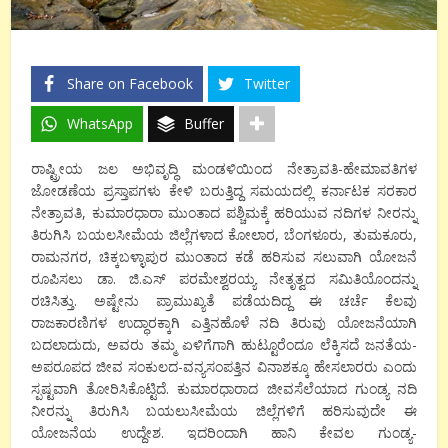
Share on Facebook
Twitter
WhatsApp
Buffer
ರಾಷ್ಟ್ರೀಯ ಜಲ ಅಭಿವೃದ್ಧಿ ಮಂಡಳಿಯಿಂದ ನೇತ್ರಾವತಿ-ಹೇಮಾವತಿಗಳ
ಜೋಡಣೆಯ ಪ್ರಸ್ತಾಪಗಳು ಕೇಳಿ ಬರುತ್ತಿದ್ದ ಸಮಯದಲ್ಲಿ ಕರ್ನಾಟಕ ಸರಕಾರ
ನೇತ್ರಾವತಿ, ಕುಮಾರಧಾರಾ ಮುಂತಾದ ಪಶ್ಚಿಮಕ್ಕೆ ಹರಿಯುವ ನದಿಗಳ ನೀರನ್ನು
ತಿರುಗಿಸಿ ಬಯಲಸೀಮೆಯ ಜಿಲ್ಲೆಗಳಾದ ಕೋಲಾರ, ಬೆಂಗಳೂರು, ತುಮಕೂರು,
ರಾಮನಗರ, ಚಿಕ್ಕಬಳ್ಳಾಪುರ ಮುಂತಾದ ಕಡೆ ಹರಿಸುವ ಸಲುವಾಗಿ ಯೋಜನೆ
ರೂಪಿಸಲು ಡಾ. ಜಿ.ಎಸ್ ಪರಮೇಶ್ವರಯ್ಯ ನೇತೃತ್ವದ ಸಮಿತಿಯೊಂದನ್ನು
ರಚಿಸಿತ್ತು. ಅಷ್ಟೇನು ಪ್ರಾಮುಖ್ಯತೆ ಪಡೆಯದಿದ್ದ ಈ ಚರ್ಚೆ ಕೆಲವು
ರಾಜಕಾರಣಿಗಳ ಉದ್ಧಾರಕ್ಕಾಗಿ ಎತ್ತಿನಹೊಳೆ ನದಿ ತಿರುವು ಯೋಜನೆಯಾಗಿ
ಬದಲಾದುದು, ಅವರು ತಮ್ಮ ಏಳಿಗೆಗಾಗಿ ಹುಟ್ಟೂರೆಂದೂ ಲೆಕ್ಕಿಸದೆ ಜನತೆಯ-
ಅಪರೂಪದ ಜೀವ ಸಂಕುಲದ-ವನ್ಯಸಂಪತ್ತಿನ ವಿನಾಶಕ್ಕೂ ಹೇಸಲಾರರು ಎಂದು
ಸ್ಪಷ್ಟವಾಗಿ ತೋರಿಸಿಕೊಟ್ಟಿದೆ. ಕುಮಾರಧಾರಾದ ಜೀವಸೆಲೆಯಾದ ಗುಂಡ್ಯ ನದಿ
ನೀರನ್ನು ತಿರುಗಿಸಿ ಬಯಲುಸೀಮೆಯ ಜಿಲ್ಲೆಗಳಿಗೆ ಹರಿಸುವುದೇ ಈ
ಯೋಜನೆಯ ಉದ್ದೇಶ. ಇದರಿಂದಾಗಿ ಹಾನಿ ಕೇವಲ ಗುಂಡ್ಯ-