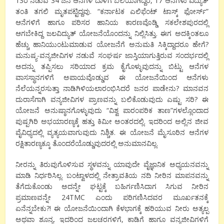
13ರ ನಡುವೆ 34 ಜನ ಆನೆಗಳ ದಾಳಿಗೆ ಬಲಿಯಾಗಿದ್ದರೆ, 17 ಆನೆಗಳು ವಿದ್ಯುತ್
ತಂತಿ ತಗಲಿ ಮೃತಪಟ್ಟಿದ್ದವು. “ಕರ್ನಾಟಕ ಎಲಿಫೆಂಟ್ ಟಾಸ್ಕ್ ಫೋರ್ಸ್”
ಆನೆಗಳಿಗೆ ಹಾಗೂ ಪರಿಸರ ಹಾನಿಯ ಕಾರಣವೊಡ್ಡಿ ಸಕಲೇಶಪುರದಲ್ಲಿ
ಆಗಬೇಕಿದ್ದ ಜಲವಿದ್ಯುತ್ ಯೋಜನೆಯೊಂದನ್ನು ನಿಲ್ಲಿಸಿತ್ತು. ಈಗ ಅದಕ್ಕಿಂತಲೂ
ಹೆಚ್ಚು ಹಾನಿಯುಂಟುಮಾಡುವ ಯೋಜನೆಗೆ ಅನುಮತಿ ಸಿಕ್ಕಿದ್ದಾದರೂ ಹೇಗೆ?
ಮನುಷ್ಯ-ವನ್ಯಜೀವಿಗಳ ನಡುವೆ ಸಂಘರ್ಷ ಜಾಸ್ತಿಯಾಗುತ್ತಿರುವ ಸಂದರ್ಭದಲ್ಲಿ
ಅದನ್ನು ತಪ್ಪಿಸಲು ಸರಿಯಾದ ಕ್ರಮ ಕೈಗೊಳ್ಳುವುದನ್ನು ಬಿಟ್ಟು ಆನೆಗಳ
ವಾಸಸ್ಥಾನಗಳಿಗೆ ಅಪಾಯವೊಡ್ಡುವ ಈ ಯೋಜನೆಯಿಂದ ಆನೆಗಳು
ನೆಲೆಯನ್ನರಸುತ್ತಾ ನಾಡಿಗಿಳಿಯಲಾರಂಭಿಸಿದರೆ ಜನರ ಪಾಡೇನು? ಮಾನವನ
ದುರಾಸೆಗಾಗಿ ವನ್ಯಜೀವಿಗಳ ಪ್ರಾಣವನ್ನು ಬಲಿಕೊಡುವುದು ಎಷ್ಟು ಸರಿ? ಈ
ಯೋಜನೆ ಅನುಷ್ಠಾನಗೊಳ್ಳುವುದು “ವಿಶ್ವ ಪಾರಂಪರಿಕ ತಾಣ”ಗಳಲ್ಲೊಂದಾದ
ಪುಷ್ಪಗಿರಿ ಅಭಯಾರಣ್ಯಕ್ಕೆ ಹತ್ತು ಕಿಮೀ ಅಂತರದಲ್ಲಿ. ಇದರಿಂದ ಅಲ್ಲಿನ ಜೀವ
ವೈವಿಧ್ಯದಲ್ಲಿ ವ್ಯತ್ಯಯವಾಗುವುದು ನಿಶ್ಚಿತ. ಈ ಯೋಜನೆ ಮೈಸೂರಿನ ಆನೆಗಳ
ರಕ್ಷಿತಾರಣ್ಯಕ್ಕೂ ತೊಂದರೆಯೊಡ್ಡುವುದರಲ್ಲಿ ಅನುಮಾನವಿಲ್ಲ.
ನೀರನ್ನು ತಿರುವುಗೊಳಿಸುವ ಸ್ಥಳವನ್ನು ಯಾವುದೇ ವೈಜ್ಞಾನಿಕ ಅಧ್ಯಯನವನ್ನು
ಮಾಡಿ ನಿರ್ಧರಿಸಿಲ್ಲ. ಬಂಟ್ವಾಳದಲ್ಲಿ ನೇತ್ರಾವತಿಯ ನದಿ ನೀರಿನ ಮಾಪನವನ್ನು
ತೆಗೆದುಕೊಂಡು ಅದನ್ನೇ ಘಟ್ಟಕ್ಕೆ ಬಹಿರ್ಗಣಿಸಿದಾಗ ಸಿಗುವ ನೀರಿನ
ಪ್ರಮಾಣವನ್ನೇ 24TMC ಎಂದು ಪರಿಗಣಿಸಿದವರ ಮೂರ್ಖತನಕ್ಕೆ
ಏನೆನ್ನಬೇಕು?! ಈ ಯೋಜನೆಯಿಂದಾಗಿ ಕೆಳಭಾಗಕ್ಕೆ ಹರಿಯುವ ನೀರು ಅತ್ಯಲ್ಪ
ಅಥವಾ ಶೂನ್ಯ. ಇದರಿಂದ ಜಲಚರಗಳಿಗೆ, ಕಾಡಿಗೆ ಹಾಗೂ ವನ್ಯಜೀವಿಗಳಿಗೆ