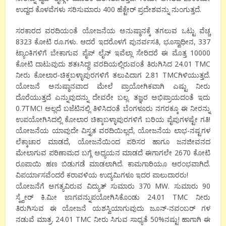
ಉದ್ದದ ಕೊಳವೆಗಳು ಸರಿಸುಮಾರು 400 ಹೆಕ್ಟೇರ್ ಪ್ರದೇಶವನ್ನು ನುಂಗುತ್ತದೆ.
ಸರಕಾರದ ವರದಿಯಂತೆ ಯೋಜನೆಯ ಅನುಷ್ಠಾನಕ್ಕೆ ತಗಲುವ ಒಟ್ಟು ವೆಚ್ಚ
8323 ಕೋಟಿ ರೂ.ಗಳು. ಆದರೆ ಇದರೊಳಗೆ ಪುನರ್ವಸತಿ, ಭೂಸ್ವಾಧೀನ, 337
ಟ್ಯಾಂಕಿಗಳಿಗೆ ಬೇಕಾಗುವ ಪೈಪ್ ಲೈನ್ ಇವೆಲ್ಲಾ ಸೇರಿದರೆ ಈ ಮೊತ್ತ 10000
ಕೋಟಿ ದಾಟುವುದು ಶತಃಸಿದ್ಧ! ವರದಿಯಲ್ಲಿರುವಂತೆ ತಿರುಗಿಸಿದ 24.01 TMC
ನೀರು ಕೋಲಾರ-ಚಿಕ್ಕಬಳ್ಳಾಪುರಗಳಿಗೆ ತಲುಪಿದಾಗ 2.81 TMCಗಿಳಿಯುತ್ತದೆ.
ಯೋಜನೆ ಅನುಷ್ಠಾನವಾದ ಮೇಲೆ ಪ್ರಾಯೋಗಿಕವಾಗಿ ಎಷ್ಟು ನೀರು
ದೊರೆಯುತ್ತದೆ ಎನ್ನುವುದನ್ನು ದೇವರೇ ಬಲ್ಲ. ತಜ್ಞರ ಅಭಿಪ್ರಾಯದಂತೆ ಇದು
0.7TMC! ಅಲ್ಲದೆ ಬಜೆಟಿನಲ್ಲಿ ತಿಳಿಸಿದಂತೆ ಬೆಂಗಳೂರು ನಗರಕ್ಕೂ ಈ ನೀರನ್ನು
ಉಪಯೋಗಿಸಿದಲ್ಲಿ ಕೋಲಾರ ಚಿಕ್ಕಾಬಳ್ಳಾಪುರಗಳಿಗೆ ಬರಿಯ ಪೈಪುಗಳಷ್ಟೇ ಗತಿ!
ಯೋಜನೆಯ ಯಾವುದೇ ವಿಸ್ತೃತ ವರದಿಯಿಲ್ಲದೆ, ಯೋಜನೆಯ ಲಾಭ-ನಷ್ಟಗಳ
ಲೆಕ್ಕಾಚಾರ ಮಾಡದೆ, ಯೋಜನೆಯಿಂದ ಪರಿಸರ ಹಾಗೂ ಜನಜೀವನದ
ಮೇಲಾಗುವ ಪರಿಣಾಮದ ಬಗ್ಗೆ ಅಧ್ಯಯನ ಮಾಡದೆ ಈಗಾಗಲೇ 2670 ಕೋಟಿ
ರೂಪಾಯಿ ಹಣ ಬಿಡುಗಡೆ ಮಾಡಲಾಗಿದೆ. ಕಾಮಗಾರಿಯೂ ಆರಂಭವಾಗಿದೆ.
ವಿಪರ್ಯಾಸವೆಂದರೆ ಕರಾವಳಿಯ ಉದ್ಯಮಿಗಳೂ ಇದರ ಪಾಲುದಾರರು!
ಯೋಜನೆಗೆ ಅಗತ್ಯವಿರುವ ವಿದ್ಯುತ್ ಸುಮಾರು 370 MW. ಸುಮಾರು 90
ಸ್ಕ್ವೇರ್ ಕಿ.ಮೀ ಜಾಗವನ್ನುಪಯೋಗಿಸಿಕೊಂಡು 24.01 TMC ನೀರು
ತಿರುಗಿಸುವ ಈ ಯೋಜನೆ ಯಶಸ್ವಿಯಾಗುವುದು ಜೂನ್-ನವಂಬರ್ ಗಳ
ನಡುವೆ ಮಾತ್ರ. 24.01 TMC ನೀರು ಸಿಗುವ ಸಾಧ್ಯತೆ 50%ನಷ್ಟು! ಹಾಗಾಗಿ ಈ