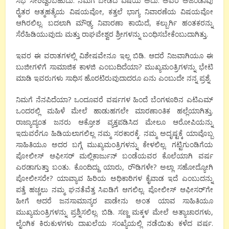
ಸಭೆ ಸೇರಿದ್ದಿರಬಹುದು. ನಮಗೆ ಬೇಡದ ವಿಷಯ ಅದು. ಅವರ ಅಜೆಂಡಾವು
ರೈತರ ಆತ್ಮಹತ್ಯೆಯ ವಿಷಯವೋ, ಕತ್ತಲೆ ಭಾಗ್ಯ ನಿವಾರಣೆಯ ವಿಷಯವೋ
ಆಗಿರಲಿಲ್ಲ. ಬದಲಾಗಿ ಮೌಢ್ಯ ನಿವಾರಣಾ ಕಾಯಿದೆ, ಕಲ್ಬುರ್ಗಿ ಹಂತಕರನ್ನು
ಸೆರೆಹಿಡಿಯುವುದು ಮತ್ತು ರಾಘವೇಶ್ವರ ಶ್ರೀಗಳನ್ನು ಬಂಧಿಸಬೇಕೆಂಬುದಾಗಿತ್ತು.
ಇವರ ಈ ವರಾತಗಳಲ್ಲಿ ವಿಶೇಷವೇನೂ ಇಲ್ಲ ಬಿಡಿ. ಆದರೆ ನಿಜವಾಗಿಯೂ ಈ
ಬುಜೀಗಳಿಗೆ ಸಾಮಾಜಿಕ ಕಾಳಜಿ ಎಂಬುದಿದೆಯಾ? ಮುಖ್ಯಮಂತ್ರಿಗಳನ್ನು ಭೇಟಿ
ಮಾಡಿ ಇವರುಗಳು ಸಾಧಿಸ ಹೊರಟಿರುವುದಾದರೂ ಏನು ಎಂಬುದೇ ನನ್ನ ಪ್ರಶ್ನೆ.
ನಿಮಗೆ ನೆನಪಿದೆಯಾ? ಒಂದೂವರೆ ವರ್ಷಗಳ ಹಿಂದೆ ಬೆಂಗಳೂರಿನ ಎಟಿಎಮ್
ಒಂದರಲ್ಲಿ ಮಹಿಳೆ ಮೇಲೆ ಹಾಡುಹಗಲೇ ಮಾರಣಾಂತಿಕ ಹಲ್ಲೆಯಾಗಿತ್ತು.
ರಾಜ್ಯಾದ್ಯಂತ ಜನರು ಆಕ್ರೋಶ ವ್ಯಕ್ತಪಡಿಸಿದ ಮೇಲೂ ಆರೋಪಿಯನ್ನು
ಇದುವರೆಗೂ ಹಿಡಿಯಲಾಗಲಿಲ್ಲ ನಮ್ಮ ಸರಕಾರಕ್ಕೆ. ನಮ್ಮ ಅದೃಷ್ಟಕ್ಕೆ ಯಾವೊಬ್ಬ
ಸಾಹಿತಿಯೂ ಅದರ ಬಗ್ಗೆ ಮುಖ್ಯಮಂತ್ರಿಗಳನ್ನು ಕೇಳಲಿಲ್ಲ. ಗಟ್ಟಿಗುಂಡಿಗೆಯ
ಪೋಲೀಸ್ ಆಫೀಸರ್ ಮಲ್ಲಿಕಾರ್ಜುನ್ ಬಂಡೆಯವರ ಕೊಲೆಯಾಗಿ ವರ್ಷ
ಎರಡಾಗುತ್ತಾ ಬಂತು. ಕೊಂದಿದ್ದು ಯಾರು, ರೌಡಿಗಳೇ? ಅಲ್ಲಾ ಸಹೋದ್ಯೋಗಿ
ಪೋಲೀಸರೇ? ಯಾವ್ಯಾವ ಹಿರಿಯ ಅಧಿಕಾರಿಗಳ ಕೈವಾಡ ಇದೆ ಎಂಬುದನ್ನು
ಪತ್ತೆ ಹಚ್ಚಲು ನಮ್ಮ ಘನತೆವೆತ್ತ ಸಿಐಡಿಗೆ ಆಗಲಿಲ್ಲ. ಪೋಲೀಸ್ ಆಫೀಸರ್’ಗೇ
ಹೀಗೆ ಆದರೆ ಜನಸಾಮಾನ್ಯರ ಪಾಡೇನು ಅಂತ ಯಾವ ಸಾಹಿತಿಯೂ
ಮುಖ್ಯಮಂತ್ರಿಗಳನ್ನು ಪ್ರಶ್ನಿಸಲಿಲ್ಲ. ಬಿಡಿ. ಸಣ್ಣ ಮಕ್ಕಳ ಮೇಲೆ ಅತ್ಯಾಚಾರಗಳು,
ಲೈಂಗಿಕ ಕಿರುಕುಳಗಳು ದಾಖಲೆಯ ಸಂಖ್ಯೆಯಲ್ಲಿ ನಡೆಯಿತು ಕಳೆದ ವರ್ಷ.