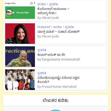
ಅಂಕಣ
•
ಪ್ರಚಲಿತ
ಕೊರೋನಾಗೆ ರಾಮಬಾಣ –
ಆರೋಗ್ಯ ಸೇತು !
by
Vikram Joshi
Featured
•
ಅಂಕಣ
•
ಪ್ರಚಲಿತ
ಮಾಸ್ಕ್ ಮಹಿಳೆ – ಸುಹಾನಿ ಮೋಹನ್!
by
Vikram Joshi
ಪ್ರಚಲಿತ
ಡಿಯರ್ ಅಮಿತ್ ಷಾ ಜೀ
by
Rangaswamy mookanahalli
ಪ್ರಚಲಿತ
ವಿರೋಧಿಸುವುದಷ್ಟೇ ವಿರೋಧ ಪಕ್ಷದ
ಕೆಲಸವೇ?
by
Prasad Kumar Marnabail
ಲೇಖಕರ ಕುರಿತು