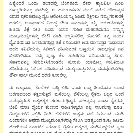
ಎಷ್ಟೆಂದರೆ ಒಂದು ಹಂತದಲ್ಲಿ ಬೆಂಗಳೂರು ರೇಪ್ ಕ್ಯಾಪಿಟಲ್ ಎಂಬ
ಕುಖ್ಯಾತಿಯನ್ನೂ ಪಡೆದಿತ್ತು. ಆ ಹಸುಗೂಸುಗಳ ಮೇಲೆ ನಡೆದ ದೌರ್ಜನ್ಯದ
ಯಾವ ಪ್ರಕರಣದಲ್ಲೂ ನೈಜ ಆರೋಪಿಯನ್ನು ಹಿಡಿದು ಶಿಕ್ಷಿಸಲು ನಮ್ಮ ಸರಕಾರಕ್ಕೆ
ಆಗಲಿಲ್ಲ. ಅತ್ಯಾಚಾರದ ವಿರುದ್ಧ ಕಠಿಣ ಕಾನೂನನ್ನು ತನ್ನಿ, ಆರೋಪಿಗಳನ್ನು
ಹಿಡಿದು ಶಿಕ್ಷೆ ನೀಡಿ ಎಂದು ಯಾವ ಸಾಹಿತಿ ಮಹಾಶಯನೂ ಸನ್ಮಾನ್ಯ
ಮುಖ್ಯಮಂತ್ರಿಗಳನ್ನು ಭೇಟಿ ಮಾಡಿ ಆಗ್ರಹಿಸಲಿಲ್ಲ. ಹೋಗಲಿ. ತನ್ನ ಕಾರ್ಯ
ವೈಖರಿಯಿಂದ ಜನಮನಗೆದ್ದಿದ್ದ ಡಿಕೆ ರವಿಯವರ ಅನುಮಾನಾಸ್ಪದ ಸಾವಾದಾಗ
ಅದರ ತನಿಖೆಯನ್ನು ಸಿಬಿಐಗೆ ವಹಿಸುವಂತೆ ಒತ್ತಾಯಿಸಿ ರಾಜ್ಯಾದ್ಯಂತ ಜನ
ಬೀದಿಗಿಳಿದರು. ನಮ್ಮ ಪುಣ್ಯ, ಕೆಲ ಸಾಹಿತಿಗಳು ರವಿಯವರನ್ನು ತೆಗಳಿ,
ಸರ್ಕಾರವನ್ನು ಸಮರ್ಥಿಸಿಕೊಂಡರೇ ಹೊರತು ಯಾವೊಬ್ಬ ಸಾಹಿತಿಯೂ
ತನಿಖೆಯನ್ನು ಸಿಬಿಐಗೆ ವಹಿಸುವಂತೆ ಮುಖ್ಯಮಂತ್ರಿಗಳನ್ನು ಮನವೊಲಿಸಲಿಲ್ಲ.
ಟೌನ್ ಹಾಲ್ ಮುಂದೆ ಧರಣಿ ಕೂರಲಿಲ್ಲ.
ಈ ಅತ್ಯಾಚಾರ, ಕೊಲೆಗಳ ಸುದ್ದಿ ಬಿಡಿ. ಇಂದು ರಾಜ್ಯ ಹಿಂದೆಂದೂ ಕಾಣದ
ಬರಗಾಲದಿಂದ ತತ್ತರಿಸುತ್ತಿದೆ. ಮಳೆಯಿಲ್ಲ, ಬೆಳೆಯಿಲ್ಲ. ರೈತರು ಒಬ್ಬರ ಹಿಂದೆ
ಮತ್ತೊಬ್ಬರಂತೆ ಆತ್ಮಹತ್ಯೆಗೆ ಶರಣಾಗುತ್ತಿದ್ದಾರೆ. ಸೌಜನ್ಯಕ್ಕೂ ಕೂಡಾ ರೈತರನ್ನು
ಭೇಟಿ ಮಾಡಿ ಧೈರ್ಯ ತುಂಬಿದ ಸಾಹಿತಿಗಳ್ಯಾರೂ ಇಲ್ಲ. ಸಾಲಮನ್ನಾ ಮಾಡಿ,
ಗೊಬ್ಬರಗಳಿಗೆ ಸಬ್ಸಿಡಿ ನೀಡಿ, ಬೆಳೆಗಳಿಗೆ ಉತ್ತಮ ಬೆಲೆ ಸಿಗುವಂತೆ ಮಾಡಿ
ಎಂದಾಗಲೀ ಅಥವಾ ಮುಖ್ಯಮಂತ್ರಿಗಳನ್ನೂ ಸೇರಿಸಿ ಜಡತ್ವದಿಂದ ತುಕ್ಕು ಹಿಡಿದು
ಹೋಗಿರುವ ಕರ್ನಾಟಕ ಸರಕಾರಕ್ಕೆ ‘ರೈತರು ಆತ್ಮಹತ್ಯೆ ಮಾಡಿಕೊಳ್ಳದಂತೆ ಸ್ವತಃ