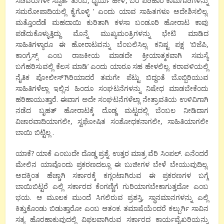
ಸಚಿವರುಗಳೇ ಸ್ಪೂರ್ತಿ ತುಂಬಿ, ಧೈರ್ಯ ಹೇಳಿ, ಬರ ಪರಿಹಾರ ಕಾಮಗಾರಿಗಳನ್ನು
ಸಮರೋಪಾದಿಯಲ್ಲಿ ಕೈಗೊಳ್ಳಿ ’ ಎಂದು ಯಾವ ಸಾಹಿತಗಳೂ ಅದೇಶಿಸಲಿಲ್ಲ.
ಮತ್ತೊಂದೆಡೆ ಮಹದಾಯಿ ಕುರಿತಾಗಿ ಕಳಸಾ ಬಂಡೂರಿ ಹೋರಾಟ ಕಾವು
ಪಡೆದುಕೊಳ್ಳುತ್ತಿದ್ದು ಮೊನ್ನೆ ಮುಖ್ಯಮಂತ್ರಿಗಳನ್ನು ಭೇಟಿ ಮಾಡಿದ
ಸಾಹಿತಿಗಳ್ಯಾರೂ ಈ ಹೋರಾಟವನ್ನು ಬೆಂಬಲಿಸಿಲ್ಲ. ಕನಿಷ್ಟ ಪಕ್ಷ ‘ಬಿಜೆಪಿ,
ಕಾಂಗ್ರೆಸ್ಸ್ ಎಂಬ ರಾಜಕೀಯ ಮಾಡದೇ ಕ್ರೀಯಾತ್ಮಕವಾಗಿ ಸಮಸ್ಯೆ
ಬಗೆಹರಿಸುವಲ್ಲಿ ಕೆಲಸ ಮಾಡಿ’ ಎಂದು ಯಾರೂ ಸಹ ಹೇಳಲಿಲ್ಲ. ಕರಾವಳಿಯಲ್ಲಿ
ನೈತಿಕ ಪೋಲೀಸ್’ಗಿರಿಯಾದರೆ ತಮಗೇ ಪೆಟ್ಟು ಬಿದ್ದಂತೆ ಬೊಬ್ಬಿರಿಯುವ
ಸಾಹಿತಿಗಳೆಲ್ಲಾ ಇಲ್ಲಿನ ಹಿಂದೂ ಸಂಘಟನೆಗಳನ್ನು ನಿಷೇಧ ಮಾಡಬೇಕೆಂದು
ಹರಿಹಾಯುತ್ತಾರೆ. ಈವಾಗ ಅದೇ ಸಂಘಟನೆಗಳೆಲ್ಲಾ ನೇತ್ರಾವತಿಯ ಉಳಿವಿಗಾಗಿ
ನಡೆದ ಬೃಹತ್ ಹೋರಾಟಕ್ಕೆ ದೊಡ್ಡ ಮಟ್ಟದಲ್ಲಿ ಬೆಂಬಲ ನೀಡಿದಾಗ
ವಿಚಾರವಾದಿಯಾಗಲೀ, ಸ್ವಘೋಷಿತ ಸಂಶೋಧಕನಾಗಲೀ, ಸಾಹಿತಿಯಾಗಲೀ
ಬಾಯಿ ಬಿಟ್ಟಿಲ್ಲ .
ಯಾಕೆ? ಯಾಕೆ ಎಂಬುದೇ ದೊಡ್ಡ ಪ್ರಶ್ನೆ. ಉತ್ತರ ಮಾತ್ರ ವೆರಿ ಸಿಂಪಲ್. ಏನೆಂದರೆ
ಮೇಲಿನ ಯಾವೊಂದು ಪ್ರಕರಣದಲ್ಲೂ ಈ ಬುಜೀಗಳ ಬೇಳೆ ಬೇಯುವುದಿಲ್ಲ.
ಅದಕ್ಕಿಂತ ಹೆಚ್ಚಾಗಿ ಸರ್ಕಾರಕ್ಕೆ ಕಗ್ಗಂಟಾಗಿರುವ ಈ ಪ್ರಕರಣಗಳ ಬಗ್ಗೆ
ಬಾಯಿಬಿಟ್ಟರೆ ಎಲ್ಲಿ ಸರ್ಕಾರದ ಕೆಂಗಣ್ಣಿಗೆ ಗುರಿಯಾಗಬೇಕಾಗುತ್ತದೋ ಎಂಬ
ಭಯ. ಆ ಮೂಲಕ ಮುಂದೆ ಸಿಗಲಿರುವ ಪ್ರಶಸ್ತಿ, ಸ್ಥಾನಮಾನಗಳನ್ನು ಎಲ್ಲಿ
ಕಿತ್ತುಕೊಂಡು ಬಿಡುತ್ತಾರೋ ಎಂಬ ಆತಂಕ. ತಮಾಷೆಯೆಂದರೆ ಕಲ್ಬುರ್ಗಿ ಸಾವಿನ
ಸತ್ಯ ಹೊರಹಾಕುವುದಲ್ಲಿ ವಿಫಲವಾಗಿರುವ ಸರ್ಕಾರದ ಕಾರ್ಯವೈಖರಿಯನ್ನು