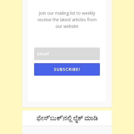
Join our mailing list to weekly
receive the latest articles from
our website
SUBSCRIBE!
One e-mail a week. We don't spam.
Don't forget to check the promotional
tab if you are using gmail.
ಫೇಸ್’ಬುಕ್’ನಲ್ಲಿ ಲೈಕ್ ಮಾಡಿ