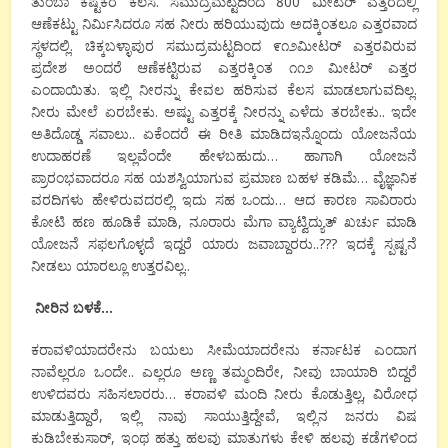
ತುಂಬಾ
ಕಷ್ಟಕರ
ಕೆಲಸ
.
ಸಮುದ್ರಮಟ್ಟದಿಂದ
800
ಮೀಟರ್
ಎತ್ತರದಲ್ಲಿ
ಆಣೆಕಟ್ಟು
ನಿರ್ಮಿಸಿದರೂ
ಸಹ
ನೀರು
ಹರಿಯುವುದು
ಅದಕ್ಕಿಂತಲೂ
ಎತ್ತರವಾದ
ಸ್ಥಳದಲ್ಲಿ
.
ಚಿಕ್ಕಬಳ್ಳಾಪುರ
ಸಮುದ್ರಮಟ್ಟದಿಂದ
೯೧೨
ಮೀಟರ್
ಎತ್ತರವಿರುವ
ಪ್ರದೇಶ
ಅಂದರೆ
ಆಣೆಕಟ್ಟಿರುವ
ಎತ್ತರಕ್ಕಿಂತ
೧೧೨
ಮೀಟರ್
ಎತ್ತರ
ಎಂದಾಯಿತು
.
ಇಲ್ಲಿ
ನೀರನ್ನು
ಕೇವಲ
ಹರಿಸುವ
ಕೆಲಸ
ಮಾಡಲಾಗುವದಿಲ್ಲ
.
ನೀರು
ಮೇಲೆ
ಏರಬೇಕು
.
ಅಷ್ಟು
ಎತ್ತರಕ್ಕೆ
ನೀರನ್ನು
ಎಳೆದು
ತರಬೇಕು
..
ಇದೇ
ಅತಿದೊಡ್ಡ
ಸವಾಲು
..
ಏಕೆಂದರೆ
ಈ
ರೀತಿ
ಮಾಡಿದ
ಇನ್ನೊಂದು
ಯೋಜನೆಯ
ಉದಾಹರಣೆ
ಇಲ್ಲವೆಂದೇ
ಹೇಳಬಹುದು
…
ಹಾಗಾಗಿ
ಯೋಜನೆ
ಪ್ರಾರಂಭವಾದರೂ
ಸಹ
ಯಶಸ್ವಿಯಾಗುವ
ಪ್ರಮಾಣ
ಬಹಳ
ಕಡಿಮೆ
…
ವೈಜ್ಞಾನಿಕ
ವರದಿಗಳು
ಹೇಳಿರುವದರಲ್ಲಿ
ಇದು
ಸಹ
ಒಂದು
…
ಆದ
ಕಾರಣ
ಸಾವಿರಾರು
ಕೋಟಿ
ಹಣ
ಹೂಡಿಕೆ
ಮಾಡಿ
,
ನೂರಾರು
ಮೆಗಾ
ವ್ಯಾಟ್
ವಿದ್ಯುತ್
ಖರ್ಚು
ಮಾಡಿ
ಯೋಜನೆ
ಸಫಲಗೊಳ್ಳದೆ
ಇದ್ದರೆ
ಯಾರು
ಜವಾಬ್ದಾರರು
..???
ಇದಕ್ಕೆ
ಸ್ಪಷ್ಟನೆ
ನೀಡಲು
ಯಾರಲ್ಲೂ
ಉತ್ತರವಿಲ್ಲ
..
ನೀರಿನ
ಬಳಕೆ
…
ಕರಾವಳಿಯಾದರೇನು
ಬಯಲು ಸೀಮೆಯಾದರೇನು
ಕರ್ನಾಟಕ
ಎಂದಾಗ
ನಾವೆಲ್ಲರೂ
ಒಂದೇ
..
ಎಲ್ಲರೂ
ಅಣ್ಣ
ತಮ್ಮಂದಿರೇ
,
ನೀವು
ಬಾಯಾರಿ
ಬಿದ್ದರೆ
ಉಳಿದವರು
ಸಹಿಸಲಾರರು
…
ಕರಾವಳಿ
ಮಂದಿ
ನೀರು
ಕೊಡುತ್ತಿಲ್ಲ
,
ವಿರೋಧ
ಮಾಡುತ್ತಿದ್ದಾರೆ
,
ಇಲ್ಲಿ
ನಾವು
ಸಾಯುತ್ತಿದ್ದೇವೆ
,
ಇಲ್ಲಿನ
ಜನರು
ವಿಷ
ಕುಡಿಬೇಕು
ಸಾರ್
,
ಇಂಥ
ಹತ್ತು
ಹಲವು
ಮಾತುಗಳು
ಕೇಳಿ
ಹಲವು
ಕಡೆಗಳಿಂದ