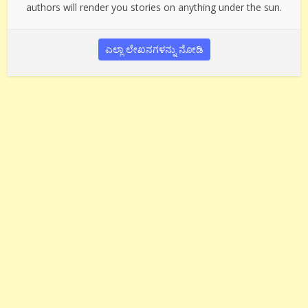
authors will render you stories on anything under the sun.
ಎಲ್ಲಾ ಲೇಖನಗಳನ್ನು ನೋಡಿ