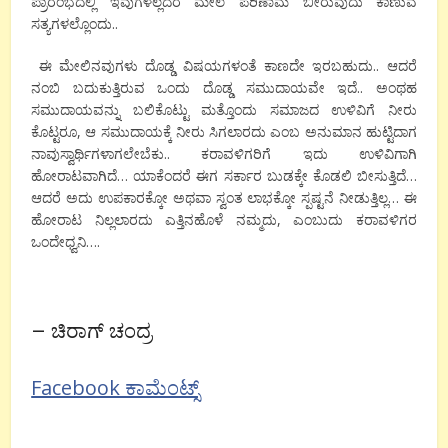
ಪ್ರಾರಂಭದಲ್ಲಿ
ಇವುಗಳೆಲ್ಲದರ
ಮೇಲೆ
ಪರಿಣಾಮ
ಬೀರುವುದು
ಕಾಣುವ
ಸತ್ಯಗಳಲ್ಲೊಂದು
..
ಈ
ಮೇಲಿನವುಗಳು
ದೊಡ್ಡ
ವಿಷಯಗಳಂತೆ
ಕಾಣದೇ
ಇರಬಹುದು
..
ಆದರೆ
ನಂಬಿ
ಬದುಕುತ್ತಿರುವ
ಒಂದು
ದೊಡ್ಡ
ಸಮುದಾಯವೇ
ಇದೆ
..
ಅಂಥಹ
ಸಮುದಾಯವನ್ನು
ಬಲಿಕೊಟ್ಟು
ಮತ್ತೊಂದು
ಸಮಾಜದ
ಉಳಿವಿಗೆ
ನೀರು
ಕೊಟ್ಟರೂ
,
ಆ
ಸಮುದಾಯಕ್ಕೆ
ನೀರು
ಸಿಗಲಾರದು
ಎಂಬ
ಅನುಮಾನ
ಹುಟ್ಟಿದಾಗ
ನಾವು
ಸ್ವಾರ್ಥಿಗಳಾಗಲೇಬೆಕು
..
ಕರಾವಳಿಗರಿಗೆ
ಇದು
ಉಳಿವಿಗಾಗಿ
ಹೋರಾಟವಾಗಿದೆ
…
ಯಾಕೆಂದರೆ
ಈಗ
ಸರ್ಕಾರ
ಬುಡಕ್ಕೇ
ಕೊಡಲಿ
ಬೀಸುತ್ತಿದೆ
…
ಆದರೆ
ಅದು
ಉಪಕಾರಕ್ಕೋ
ಅಥವಾ
ಸ್ವಂತ
ಲಾಭಕ್ಕೋ
ಸ್ಪಷ್ಟನೆ
ನೀಡುತ್ತಿಲ್ಲ
…
ಈ
ಹೋರಾಟ
ನಿಲ್ಲಲಾರದು
ಎತ್ತಿನಹೊಳೆ
ನಮ್ಮದು
,
ಎಂಬುದು
ಕರಾವಳಿಗರ
ಒಂದೇ
ಧ್ವನಿ
….
–
ಚಿರಾಗ್
ಚಂದ್ರ
Facebook ಕಾಮೆಂಟ್ಸ್