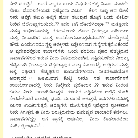
ಕೇಳಿ
ಬರುತ್ತಿದೆ
…
ಆದರೆ
ಎಲ್ಲರೂ
ಒಂದು
ವಿಷಯದ
ಬಗ್ಗೆ
ವಿಚಾರ
ಮಾಡಲೇ
ಬೇಕು
..
ಮೊದಲನೇಯದು
ಇಷ್ಟೊಂದು
ಖರ್ಚು
–
ಕೆಲಸ
ಎಲ್ಲಾ
ಆದ
ಮೇಲೆ
ನೀರು
ಅಲ್ಲಿಗೆ
ತಲುಪಿ
ಅಲ್ಲಿಗೆ
ಹೋಗಿ
ತಲುಪುವ
ಹೊತ್ತಿಗೆ
ಒಂದು
ಲೀಟರ್
ನೀರಿನ
ಬೆಲೆ
ಎಷ್ಟಾಗಬಹುದು
..??
ಇದರ
ಬಗ್ಗೆ
ಯೋಚಿಸಿದ್ದಾರಾ
..??
ಮತ್ತೊಂದು
ಮತ್ತೂ
ಗಂಭೀರವಾದದ್ದು
..
ತೆಗೆದುಕೊಂಡು
ಹೋದ
ನೀರೆಲ್ಲವೂ
ಕುಡಿಯಲು
ಮತ್ತು
ನೀರಾವರಿಗೆ
ಮಾತ್ರ
ಉಪಯೋಗವಾಗುತ್ತದೆಯಾ
..???
ಮೇಲ್ನೋಟಕ್ಕೆ
ಹೌದು
ಎಂದೆನಿಸಿದರೂ
ಸ್ವಲ್ಪ
ಆಳಕ್ಕಿಳಿದು
ವಿಶ್ಲೇಷಿಸಿದಾಗ
ಸುಳ್ಳೆನಿಸುತ್ತದೆ
.
ಏಕೆಂದರೆ
ಆ
ಪ್ರದೇಶದಲ್ಲಿರುವ
ಕಾರ್ಖಾನೆಗಳು
.
ಒಂದು
ವರದಿಯ
ಪ್ರಕಾರ
ಹೆಚ್ಚುತ್ತಿರುವ
ಕಾರ್ಖಾನೆಗಳಿಂದ
ಇರುವ
ನೀರು
ವಿಷಮಯವಾಗಿದೆ
.
ಎತ್ತಿನಹೊಳೆಯ
ನೀರನ್ನು
ಹೆಚ್ಚಿನದಾಗಿ
ನೀಡುವುದು
ಚಿಕ್ಕಬಳ್ಳಾಪುರ
ಮತ್ತು
ಕೋಲಾರಕ್ಕೆ
,
ಅಲ್ಲಿರುವ
ಮತ್ತು
ಅಲ್ಲಿ
ಇತ್ತೀಚಿಗೆ
ಹೆಚ್ಚುತ್ತಿರುವ
ಕಾರ್ಖಾನೆಗಳಿಂದಾಗಿ
ನೀರಿನ
ಉಪಯೋಗ
ಅದಕ್ಕಾದರೆ
..??
ಹೀಗಿರುವಾಗ
ಕೊಟ್ಟ
ನೀರೂ
ಸಹ
ಕಾರ್ಖಾನೆಗಳಿಗೆ
ಉಪಯೋಗವಾದಲ್ಲಿ
ನೀರು
ಕೊಟ್ಟೇನು
ಪ್ರಯೋಜನ
…??
ಇರುವ
ನೀರಂತೆ
ಬರುವ
ನೀರು
ಅಂತಾಗಿಬಿಡುತ್ತದೆ
..
ಗೆಳೆಯರೆ
ಎತ್ತಿನಹೊಳೆ
ಅಲ್ಲಿಗೆ
ಹೋಗಿ
ಸೇರಬೇಕೆಂದರೆ
ಒಂದಷ್ಟು
ಭೂಮಿ
ಮುಳುಗಡೆ
ಆಗುತ್ತದೆ
,
ಜನಗಳ
ಜೀವನದಲ್ಲಿ
ಏರಿಳಿತ
ಉಂಟಾಗುತ್ತದೆ
,
ಅರಣ್ಯಗಳು
ಮುಳುಗುತ್ತವೆ
ಇದೆಲ್ಲದರ
ಪ್ರತೀಕವಾಗಿ
ನೀರು
ಸಿಗುತ್ತದೆ
.
ಈ
ನೀರು
ಬರುತ್ತಿರುವುದು
ಮನುಷ್ಯನ
ಬಾಯಾರಿಕೆ
ತಣಿಸಲು
,
ಕಾರ್ಖಾನೆಗಳದ್ದಲ್ಲ
..
ಆಗ
ತ್ಯಾಗಕ್ಕೆ
ಅರ್ಥವಿಲ್ಲ
…
ನೀರು
ಕೊಡಲಾರೆವೆಂಬ
ಕೂಗಿನಲ್ಲಿ
ಅರ್ಥವಿದೆ
…