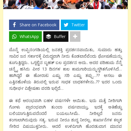
Share on Facebook
Twitter
WhatsApp
Buffer
ಮೊನ್ನೆ
ಉಪ್ಪಿನಂಗಡಿಯಲ್ಲಿ
ಜನಶಕ್ತಿ
ಪ್ರದರ್ಶನವಾಯಿತು
,
ಸುಮಾರು
ಹತ್ತು
ಸಾವಿರ
ಜನ
ಸರ್ಕಾರಕ್ಕೆ
ವಿರುದ್ಧವಾಗಿ
ನೀರು
ಕೊಡಲಾರೆವೆಂದು
ಘೋಷಣೆಯನ್ನು
ಕೂಗುತ್ತಿದ್ದರು
..
ಒಗ್ಗಟ್ಟಿನ
ಬೃಹತ್
ಬಲ
ಪ್ರದರ್ಶನ
ಅದು
..
ಅದರ
ಪರಿಣಾಮ
ನೆನ್ನೆ
ಚನ್ನೈ
ಹಸಿರು
ಪೀಠ
13
ದಿನಗಳ
ಕಾಲ
ಕಾಮಗಾರಿಯನ್ನು
ಸ್ಥಗಿತಗೊಳಿಸಿದೆ
…
ಹಾಗಿದ್ದರೆ
ಈ
ಹೋರಾಟ
ಎಷ್ಟು
ಸರಿ
ಎಷ್ಟು
ತಪ್ಪು
…??
ಅಸಲು
ಈ
ಎತ್ತಿನಹೊಳೆಯ
ತಿರುವಲ್ಲಿ
ಇರುವ
ಸಾಧಕ
ಬಾಧಕಗಳೇನು
..??
ಇದರ
ಒಂದು
ಸುಧೀರ್ಘ
ವಿಶ್ಲೇಷಣಾ
ವರದಿ
ಇಲ್ಲಿದೆ
…
ಈ
ಕಥೆ
ಆರಂಭವಾಗಿ
ಬಹಳ
ವರ್ಷಗಳೇ
ಆಯಿತು
..
ಇದು
ಮತ್ತೆ
ನೀರಿಗಾಗಿ
ಗೋಳು
ಪ್ರಾರಂಭವಾಗಿ
ತುಂಬಾ
ವರ್ಷವಾಯ್ತು
,
ಇದಕ್ಕೆ
ಅತಿಹೆಚ್ಚು
ಬಲಿಯಾಗುತ್ತಿರುವದೆಂದರೆ
ಬಯಲುಸೀಮೆ
..
ನೀರಿಲ್ಲದೆ
ಜನರು
ಕಂಗಾಲಾಗಿರುವುದು
ಸತ್ಯ
..
ಇರುವ
ನೀರೂ
ಶುದ್ಧ
ನೀರಲ್ಲ
..
ಕಾರ್ಖಾನೆಗಳ
ಕಲ್ಮಶ
ಸೇರಿದ
ವಿಷಯುಕ್ತ
ನೀರು
..
ಆದರೆ
ಉಳಿವಿಗಾಗಿ
ಹೊರಡುವಾಗ
ಮಾನವ