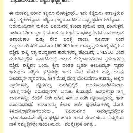
ಎತ್ತಿನಹೊಳೆಯಿಂದ
ಪಶ್ಚಿಮ
ಘಟ್ಟಕ್ಕೆ
ಹಾನಿ
…
ಈ
ಮಾತನ್ನು
ಪರಿಸರ
ತಜ್ಞರೂ
ಹೇಳುತ್ತಿದ್ದಾರೆ
…
ಇದು
ಕೆಣ್ಣೆದುರು
ಕಾಣುತ್ತಿರುವ
ನಗ್ನ
ಸತ್ಯಗಳಲ್ಲೊಂದು
.
ಪಶ್ಚಿಮ
ಘಟ್ಟ
ಕರ್ನಾಟಕದ
ಸೂಕ್ಷ್ಮ
ಪ್ರದೇಶಗಳಲ್ಲೊಂದು
…
ಬಹುಮುಖ್ಯವಾಗಿ
ಮಳೆಯ
ವಿಷಯದಲ್ಲಿ
ತುಂಬಾ
ಪ್ರಮುಖ
ಪಾತ್ರ
ವಹಿಸುತ್ತದೆ
.
ಹಸಿರು
ಸಿರಿಗಳ
ಸ್ಪರ್ಶಕ್ಕೆ
ಮೋಡ
ಕರಗುತ್ತದೆ
.
ಇಂಥಹ
ಪ್ರದೇಶದ
ನಾಶ
ಅತ್ಯಂತ
ಅಪಾಯಕಾರಿ
ಮತ್ತು
ನೇರ
ಬರಕ್ಕೆ
ನಾಂದಿ
.
ಗುಜರಾತ್
ನಿಂದ
ಕನ್ಯಾಕುಮಾರಿವರೆಗೆ
ಸುಮಾರು
160,000 km²
ಗಳಷ್ಟು
ಪ್ರದೇಶದಲ್ಲಿ
ಹಬ್ಬಿರುವ
ಪಶ್ಚಿಮ
ಘಟ್ಟ
ನಿತ್ಯ
ಹರಿದ್ವರ್ಣದ
ಕಾಡುಗಳನ್ನು
ಹೊಂದಿದ್ದು
UNESCO
ದಿಂದ
ಗುರುತಿಸಲ್ಪಟ್ಟಿದೆ
..
ಕರ್ನಾಟಕದಲ್ಲಿ
ಅತ್ಯಂತ
ಹೆಚ್ಚು
ಗಾಯಗೊಂಡ
ಪ್ರದೇಶಗಳಲ್ಲಿ
ಪಶ್ಚಿಮ
ಘಟ್ಟವೂ
ಒಂದು
.
ಕೈಗಾ
ದಂತಹ
ಬೃಹತ್
ಅಣುವಿದ್ಯುತ್
ಸ್ಥಾವರ
ಇರುವುದು
ಪಶ್ಚಿಮ
ಘಟ್ಟದಲ್ಲೇ
.
ಇದರ
ಜೊತೆ
ಜೊತೆಗೆ
ಹತ್ತು
ಹಲವು
ಜಲವಿದ್ಯುತ್
ಸ್ಥಾವರಗಳು
,
ಹೀಗೆ
ದೊಡ್ಡ
ದೊಡ್ಡ
ಯೋಜನೆಗಳು
ಕಾಡನ್ನು
,
ಅಲ್ಲಿನ
ಪ್ರಾಣಿಗಳನ್ನು
,
ಪಕ್ಷಿಗಳನ್ನು
ನುಂಗಿಬಿಟ್ಟಿದೆ
..
ಆದರೂ
ಸುಧಾರಿಸಿಕೊಂಡು
ಇರುವುದರಲ್ಲೇ
ಇರುವವುಗಳಿಗೆ
ಬದುಕು
ಕೊಡುತ್ತಿದೆ
.
ಉತ್ತರಕನ್ನಡ
ತನ್ನ
ಕಾಡುಗಳನ್ನೆಲ್ಲ
ದೇಣಿಗೆ
ನೀಡಿ
ಆಗಿದೆ
.
ಈಗ
ಆ
ಸರದಿ
ದಕ್ಷಿಣಕನ್ನಡದ್ದು
..
ಇದೇ
ಮುಂದುವರಿದರೆ
ಕಾಡುಗಳನ್ನು
ಕೇವಲ
ಹಳೇ
ಫೋಟೋಗಳಲ್ಲಿ
ನೋಡಿ
ತಿಳಿದುಕೊಳ್ಳಬೇಕಾಗಬಹುದು
…
ವಿಜಯನಗರ
ಸಾಮ್ರಾಜ್ಯದ
ವೈಭವ
ಇತಿಹಾಸವಾದಂತೆ
ಪಶ್ಚಿಮ
ಘಟ್ಟದ
ಹಸಿರು
ಶಾಸನ
ಸೇರಬಹುದು
.
ನೆಮ್ಮದಿಯ
ನಾಳೆ
ನಮ್ಮ
ಕೈನಲ್ಲೇ
ಸಾಯಬಹುದು
…
ಮುನ್ನೆಚ್ಚರಿಕೆ
ಅಗತ್ಯ
…