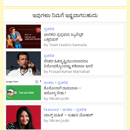
ಇವುಗಳೂ ನಿಮಗೆ ಇಷ್ಟವಾಗಬಹುದು
ಪ್ರಚಲಿತ
ಭಾರತದ ಪ್ರಪ್ರಥಮ ಜ್ಯುವೆಲ್ಲರಿ
ಎಕ್ಸಿಬಿಷನ್
by
Team readoo kannada
ಪ್ರಚಲಿತ
ದೇಶದ ಹಿತದೃಷ್ಟಿಯಿಂದಲಾದರೂ
ವಿರೋಧಕ್ಕೊಂದಷ್ಟು ಕಡಿವಾಣ ಇರಲಿ
by
Prasad Kumar Marnabail
ಅಂಕಣ
•
ಪ್ರಚಲಿತ
ಕೊರೋನಾಗೆ ರಾಮಬಾಣ –
ಆರೋಗ್ಯ ಸೇತು !
by
Vikram Joshi
Featured
•
ಅಂಕಣ
•
ಪ್ರಚಲಿತ
ಮಾಸ್ಕ್ ಮಹಿಳೆ – ಸುಹಾನಿ ಮೋಹನ್!
by
Vikram Joshi