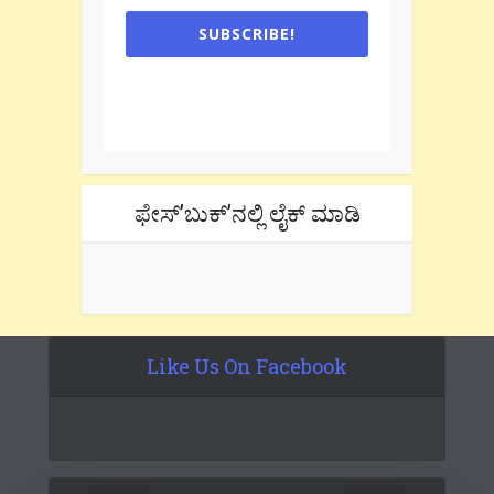
SUBSCRIBE!
One e-mail a week. We don't spam.
Don't forget to check the promotional
tab if you are using gmail.
ಫೇಸ್’ಬುಕ್’ನಲ್ಲಿ ಲೈಕ್ ಮಾಡಿ
Like Us On Facebook