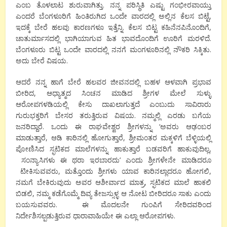
ಎಂಬ ತೊಳಲಾಟ ಶುರುವಾಗಿತ್ತು. ನನ್ನ ಪರಿಸ್ಥಿತಿ ಎಷ್ಟು ಗಂಭೀರವಾಯ್ತು
ಎಂದರೆ ಬೆಂಗಳೂರಿಗೆ ಹಿಂತಿರುಗಿದ ಒಂದೇ ವಾರದಲ್ಲಿ ಅಲ್ಲಿನ ಕೆಲಸ ಬಿಟ್ಟೆ,
ಇದಕ್ಕೆ ಬೇರೆ ಹಲವು ಕಾರಣಗಳೂ ಇತ್ತೆನ್ನಿ. ಕೆಲಸ ಬಿಟ್ಟ ಕಹಿನೆನಪಿನೊಂದಿಗೆ,
ಚಾತುರ್ಮಾಸದಲ್ಲಿ ಭಾಗಿಯಾಗುವ ಹಿತ ಭಾವದೊಂದಿಗೆ ಊರಿಗೆ ಮರಳಿದೆ.
ಬೆಂಗಳೂರು ಬಿಟ್ಟ ಒಂದೇ ವಾರದಲ್ಲಿ ನನಗೆ ಮಂಗಳೂರಿನಲ್ಲಿ ನೌಕರಿ ಸಿಕ್ಕಿತು.
ಅದು ಬೇರೆ ವಿಷಯ.
ಆದರೆ ನನ್ನ ಹಾಗೆ ಬೇರೆ ಹಲವರ ಜೀವನದಲ್ಲಿ ಬಹಳ ಆಳವಾಗಿ ಪ್ರಭಾವ
ಬೀರಿದ, ಆಧ್ಯಾತ್ಮದ ಸಿಂಚನ ಮಾಡಿದ ಶ್ರೀಗಳ ಮೇಲೆ ಸುಳ್ಳು
ಆರೋಪಗಳಡಿಯಲ್ಲಿ ಕೇಸು ದಾಖಲಾಗುತ್ತದೆ ಎಂಬುದು ಸಾವಿರಾರು
ಗುರುಭಕ್ತರಿಗೆ ಬೇಸರ ತರುತ್ತಿರುವ ವಿಷಯ. ನಮ್ಮಲ್ಲಿ ಎರಡು ಬಗೆಯ
ಜನರಿದ್ದಾರೆ. ಒಂದು ಈ ರಾಘವೇಶ್ವರ ಶ್ರೀಗಳನ್ನು ‘ಅವರು ಆಢಂಬರ
ಮಾಡುತ್ತಾರೆ, ಆಡಿ ಕಾರಿನಲ್ಲಿ ಹೋಗುತ್ತಾರೆ, ಶ್ರೀಮಂತರ ಮಕ್ಕಳಿಗೆ ಬೆಳ್ಳಿಯಲ್ಲಿ
ಪೋಣಿಸಿದ ಸ್ಫಟಿಕದ ಮಾಲೆಗಳನ್ನು ಹಾಕುತ್ತಾರೆ ಬಡವರಿಗೆ ಹಾಕುವುದಿಲ್ಲ,
ಸಂನ್ಯಾಸಿಗಳು ಈ ಥರಾ ಇರಬಾರದು’ ಎಂದು ಶ್ರೀಗಳೇನೇ ಮಾಡಿದರೂ
ಟೀಕಿಸುವವರು, ಮತ್ತೊಂದು ಶ್ರೀಗಳು ಯಾವ ಕಾರಿನಲ್ಲಾದರೂ ಹೋಗಲಿ,
ನಮಗೆ ಬೇಕಿರುವುದು ಅವರ ಆಶೀರ್ವಾದ ಮಾತ್ರ, ಸ್ಫಟಿಕದ ಮಾಲೆ ಹಾಕಲಿ
ಬಿಡಲಿ, ನಮ್ಮ ಕಡೆಗೊಮ್ಮೆ ದಿವ್ಯ ತೇಜಸ್ಸುಳ್ಳ ಆ ನೋಟ ಬೀರಿದರೂ ಸಾಕು ಎಂದು
ಬಯಸುವವರು. ಈ ಮೊದಲನೇ ಗುಂಪಿಗೆ ಸೇರಿದವರಿಂದ
ನಿರ್ದೇಶಿಸಲ್ಪಡುತ್ತಿರುವ ಧಾರಾವಾಹಿಯೇ ಈ ಎಲ್ಲಾ ಆರೋಪಗಳು.