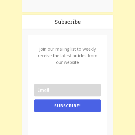
Subscribe
Join our mailing list to weekly
receive the latest articles from
our website
SUBSCRIBE!
One e-mail a week. We don't spam.
Don't forget to check the promotional
tab if you are using gmail.