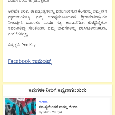
ಬಂಧಿಸಿ ಎಂದು ಆಗ್ರಹಿಸುತ್ತೀರಾ?
ಅದೇನೇ ಇರಲಿ, ಈ ಷಡ್ಯಂತ್ರಗಳನ್ನು ವಿಫಲಗೊಳಿಸುವ ಕೆಲಸವನ್ನು ನಮ್ಮ ಘನ
ನ್ಯಾಯಾಲಯಕ್ಕೂ, ನಮ್ಮ ಆರಾಧ್ಯಮೂರ್ತಿಯಾದ ಶ್ರೀರಾಮಚಂದ್ರನಿಗೂ
ನೀಡುತ್ತೇನೆ. ಒಂದಂತೂ ಸೂರ್ಯ ಸತ್ಯ, ಹಣದಾಸೆಗೋ, ಹೊಟ್ಟೆಕಿಚ್ಚಿಗೋ
ಇವರುಗಳೆಲ್ಲಾ ಸೇರಿಕೊಂಡು ನಮ್ಮ ಭಾವನೆಗಳನ್ನು ಘಾಸಿಗೊಳಿಸಬಹುದು,
ನಂಬಿಕೆಗಳನ್ನಲ್ಲ.
ಚಿತ್ರ ಕೃಪೆ: Yen Kay
Facebook ಕಾಮೆಂಟ್ಸ್
ಇವುಗಳೂ ನಿಮಗೆ ಇಷ್ಟವಾಗಬಹುದು
ಅಂಕಣ
ಸಮಸ್ಯೆಯೆಂದರೆ ಸಾವಲ್ಲ, ಜೀವನ
by
Manu Vaidya