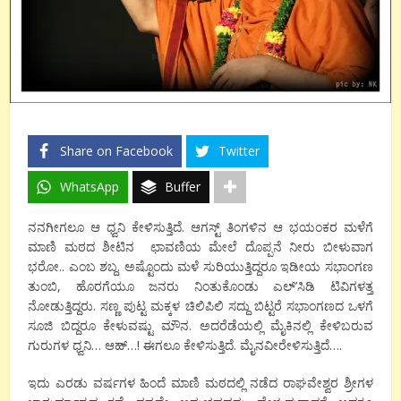
Share on Facebook
Twitter
WhatsApp
Buffer
ನನಗೀಗಲೂ ಆ ಧ್ವನಿ ಕೇಳಿಸುತ್ತಿದೆ. ಆಗಸ್ಟ್ ತಿಂಗಳಿನ ಆ ಭಯಂಕರ ಮಳೆಗೆ
ಮಾಣಿ ಮಠದ ಶೀಟಿನ ಛಾವಣಿಯ ಮೇಲೆ ದೊಪ್ಪನೆ ನೀರು ಬೀಳುವಾಗ
ಭರೋ.. ಎಂಬ ಶಬ್ದ. ಅಷ್ಟೊಂದು ಮಳೆ ಸುರಿಯುತ್ತಿದ್ದರೂ ಇಡೀಯ ಸಭಾಂಗಣ
ತುಂಬಿ, ಹೊರಗೆಯೂ ಜನರು ನಿಂತುಕೊಂಡು ಎಲ್’ಸಿಡಿ ಟಿವಿಗಳತ್ತ
ನೋಡುತ್ತಿದ್ದರು. ಸಣ್ಣ ಪುಟ್ಟ ಮಕ್ಕಳ ಚಿಲಿಪಿಲಿ ಸದ್ದು ಬಿಟ್ಟರೆ ಸಭಾಂಗಣದ ಒಳಗೆ
ಸೂಜಿ ಬಿದ್ದರೂ ಕೇಳುವಷ್ಟು ಮೌನ. ಅದರೆಡೆಯಲ್ಲಿ ಮೈಕಿನಲ್ಲಿ ಕೇಳಿಬರುವ
ಗುರುಗಳ ಧ್ವನಿ… ಆಹ್…! ಈಗಲೂ ಕೇಳಿಸುತ್ತಿದೆ. ಮೈನವೀರೇಳಿಸುತ್ತಿದೆ….
ಇದು ಎರಡು ವರ್ಷಗಳ ಹಿಂದೆ ಮಾಣಿ ಮಠದಲ್ಲಿ ನಡೆದ ರಾಘವೇಶ್ವರ ಶ್ರೀಗಳ