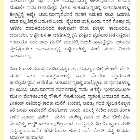
ಚಾತುರ್ಮಾಸ್ಯದ ಕಥೆ. ನನ್ನದೇ ಅನುಭವವನ್ನು ಹೇಳುವುದಾದರೆ ಅದಕ್ಕೂ
ಮೊದಲೇ ನಾನು ರಾಘವೇಶ್ವರ ಶ್ರೀಗಳ ಚಾತುರ್ಮಾಸ್ಯದಲ್ಲಿ ಭಾಗವಹಿಸಿರಲಿಲ್ಲ.
ಕೇಳ್ಪಟ್ಟಿದ್ದೆ ಅಷ್ಟೇ. ಚಾತುರ್ಮಾಸ್ಯವೆಂದರೆ ಸಂತರ ಬದುಕಿನ ಪವಿತ್ರ ದಿನಗಳು
ಮಾತ್ರವಲ್ಲ ಶಿಷ್ಯರ ಬದುಕಿನ ಒಂದು ವೈಭವದ ಜಾತ್ರೆ ಎಂದು ನನಗೆ ಗೊತ್ತಾಗಿದ್ದು
ಆಗಲೇ. ರಾಮಕಥೆಯೆಂದರೆ ಕೇಳುವುದೇ ಬೇಡ. ಮಕ್ಕಳು, ತಾಯಂದಿರು,
ಯುವಕರು, ಅಷ್ಟೇ ಏಕೆ ಈ ಭಾಗಗಳಲ್ಲಿ ಕೃಷಿ ಮತ್ತಿತರ ವ್ಯವಹಾರ ನಡೆಸುತ್ತಿರುವ
ಗಂಡಸರೂ ಸಹಾ ಐದು ಗಂಟೆಗೆ ಮಠದಲ್ಲಿ ಹಾಜರಿ ಹಾಕುತ್ತಿದ್ದರು. ಅಂತಹಾ
ವೈಭವೋಪೇತ ಚಾತುರ್ಮಾಸ್ಯಕ್ಕೆ ಸಾಕ್ಷಿಯಾಗಿತ್ತು ಮಾಣಿ ಮಠದ ವಿಜಯ
ಚಾತುರ್ಮಾಸ್ಯ.
ವಿಜಯ ಚಾತುರ್ಮಾಸ್ಯದ ಕುರಿತ ನನ್ನ ಒಡನಾಟವನ್ನು ನಾನಿಲ್ಲಿ ಹೇಳಲೇ ಬೇಕು.
ಮಠದ ಇತರ ಕಾರ್ಯಕ್ರಮಗಳಲ್ಲಿ ನಾನು ಮೊದಲು ಸಕ್ರಿಯವಾಗಿ
ಪಾಲ್ಗೊಂಡಿದ್ದರೂ ಅದೇಕೋ ಚಾತುರ್ಮಾಸ್ಯದಲ್ಲಿ ಪಾಲ್ಗೊಳ್ಳಲು ಸಾಧ್ಯವಾಗಿರಲಿಲ್ಲ.
ಈ ವಿಜಯ ಚಾತುರ್ಮಾಸದ ಸಂದರ್ಭದಲ್ಲಿ ನಾನು ಆಗಷ್ಟೇ ಇಂಜಿನಿಯರಿಂಗ್
ಮುಗಿಸಿ ಬೆಂಗಳೂರಿನಲ್ಲಿ ನೌಕರಿಗೆ ಸೇರಿಕೊಂಡಿದ್ದೆ. ಸ್ವಾತಂತ್ರ ದಿನಾಚರಣೆ ಮತ್ತು
ವೀಕೆಂಡ್ ರಜೆಯಿದ್ದ ಕಾರಣ ಮನೆಗೆ ಬಂದಿದ್ದೆ. ಆವತ್ತು ಸಂಜೆ ಸ್ನೇಹಿತನೊಬ್ಬನ
ಕರೆ ಬಂತು ‘ರಾಮಕಥೆಗೆ ಹೋಗೋಣ’ ಎಂದು. ಕೆಲಸಕ್ಕೆ ಸೇರಿದ ಒಂದು ತಿಂಗಳ
ಬಳಿಕ ಮೊದಲ ಭಾರಿಗೆ ಮನೆಗೆ ಬಂದಿದ್ದ ನನಗೆ ಆ ದಿನ ಬೇರೇನೋ
ಕೆಲಸವಿತ್ತು. ಆದ್ದರಿಂದ ಬರುವುದಿಲ್ಲ ಎಂದೆ. ಅದಕ್ಕವನು ಬಿಡದೆ ಒತ್ತಾಯ ಮಾಡಿ
ನನ್ನನ್ನು ರಾಮಕಥೆಗೆ ಕರೆದುಕೊಂಡು ಹೋದ. ಅದೇ ನೋಡಿ ನನ್ನ ಜೀವನದ
ಟರ್ನಿಂಗ್ ಪಾಯಿಂಟ್.