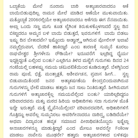
ಒಬ್ಬಾಕೆಯ ಮೇಲೆ ನೂರಾರು ಬಾರಿ ಅತ್ಯಾಚಾರವಾದರೂ ಆಕೆ
ಬಾಯಿಬಿಡುವುದಿಲ್ಲ. ರಾಮನ ಮೇಲೆ ಮಾಡಿದ ಆಣೆಯೇ ಮುಳುವಾಯಿತು.
ಮತ್ತೊಬ್ಬಾಕೆ 2006ರಲ್ಲಿಯೇ ಅತ್ಯಾಚಾರವಾದರೂ ಆಕೆಗದು ಈಗ ನೆನಪಾಯಿತು.
ಅಲ್ಲಾ ಒಂದು ಸಣ್ಣ ಮಗು ಕೂಡ ಲೈಗಿಂಕ ಕಿರುಕುಳಕ್ಕೊಳಗಾದರೆ ಸ್ವಲ್ಪ ದಿನ
ಬಿಟ್ಟಾದರೂ ಅಮ್ಮನ ಬಳಿ ಬಾಯಿ ಬಿಡುತ್ತದೆ, ಇವರುಗಳಿಗೆ ಬಾಯಿ ಬಿಡಲು
ಇಷ್ಟು ದಿನ ಬೇಕಾದವೇ? ಇಷ್ಟೊಂದು ಅಡ್ವಾನ್ಸ್ಡ್ ಆಗಿರುವ ಪೋಲೀಸ್ ಇಲಾಖೆ
ನಮ್ಮಲ್ಲಿರುವಾಗ, ಬೆದರಿಕೆ ಹಾಕಿದ್ದಾರೆ ಎಂಬ ಕಾರಣಕ್ಕೆ ಸುಮ್ಮನೆ ಕೂರಲು
ರಾಘವೇಶ್ವರ ಶ್ರೀಗಳೇನು ರೌಡಿಯೇ? ಇದೂವರೆಗೆ ಇಲ್ಲದಿದ್ದ ಧೈರ್ಯ
ಇದ್ದಕ್ಕಿದ್ದಂತೆ ಎಲ್ಲಿಂದ ಬಂತು? ಎಲ್ಲರಿಗೂ ತಿಳಿದ ಮಟ್ಟಿಗೆ ಗುರುಗಳು ದಿನದ 24
ಗಂಟೆಯಲ್ಲಿ ಬಹಳಷ್ಟು ಸಮಯ ಚಟುವಟಿಕೆಯಿಂದ ಕೂಡಿರುತ್ತಾರೆ. ಬೆಳಗ್ಗಿನಿಂದ
ರಾಮ ಪೂಜೆ, ಭಿಕ್ಷೆ, ಮಂತ್ರಾಕ್ಷತೆ, ಆಶೀರ್ವಚನ, ಪ್ರವಾಸ ಹೀಗೆ… ಸ್ವಲ್ಪ
ಬಿಡುವಾಯಿತೆಂದರೆ ಜನರ ಅತ್ಯಾಕರ್ಷಣೆಯ ಕೇಂದ್ರಬಿಂದುವಾಗಿರುವ
ಗುರುಗಳನ್ನು ಭೇಟಿ ಮಾಡಲು ಹತ್ತಾರು ಜನ ಸಾಲು ನಿಂತಿರುತ್ತಾರೆ. ಹೀಗಿರುವಾಗ
ಗುರುಗಳಿಗೆ ಅತ್ಯಾಚಾರಕ್ಕೆಲ್ಲ ಸಮಯವೆಲ್ಲಿಂದ ಬಂತು? ಯಾರಿಲ್ಲದಿದ್ದರೂ
ಪರಿವಾರದವರು ಮತ್ತು ಮಠದ ಹಿರಿಯ ಅಧಿಕಾರಿಗಳು ಸದಾ ಗುರುಗಳ ಜೊತೆ
ಇದ್ದೇ ಇರುತ್ತಾರೆ. ಮತ್ತೆ ಪ್ರೈವೆಸಿಯೆಲ್ಲಿಂದ? ಪರಿವಾರದವರಿಗೆ, ಅಧಿಕಾರಿಗಳಿಗೆ
ಗೊತ್ತಿದ್ದೂ ಅವರೆಲ್ಲ ಸುಮ್ಮನಿರಲು ಅವರಿಗೇನಾದರೂ ದಾರಿದ್ರ್ಯ ಬಡಿದಿದೆಯೇ?
ಅಥವಾ ವಿದ್ಯಾವಂತ ಹವ್ಯಕ ಸಮಾಜದ ಪೀಠಾಧಿಪತಿಯೊಬ್ಬರು ಇಷ್ಟೆಲ್ಲಾ
ಅನಾಚಾರಗಳನ್ನೂ ಮಾಡುತ್ತಿದ್ದಾರೆ ಎಂದ ಮೇಲೂ ಅವರನ್ನೇ Follow
ಮಾಡಲು ನಾವೇನು ಮೂಢರೇ? ಹತ್ತಾರು ಅತ್ಯಾಚಾರಗಳಾದ ಬಳಿಕವೂ