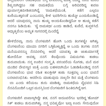
ಶಿಷ್ಯನಾಗಿದ್ದರೂ ಸಹ ರಾಮಕಥೆಯ ಬಗ್ಗೆ ಅರಿವಿರದಿದ್ದ ಕಾರಣ
ಪೂರ್ವಾಗ್ರಹಪೀಡಿತನಾಗಿದ್ದೆ. ‘ರಾಮಕಥೆಯಂತೆ, ಕಡೆಗೆ ಎಲ್ಲರೂ
ಕುಣಿಯುತ್ತಾರಂತೆ’ ಎಂಬುದನ್ನು ಕೇಳಿ ಇವರಿಗೇನು ಹುಚ್ಚೋ ಎಂದುಕೊಂಡಿದ್ದೆ.
ಆದರೆ ಯಾವುದನ್ನು ನಾನು ಹುಚ್ಚು ಅಂದುಕೊಂಡಿದ್ದನೋ ಆ ಹುಚ್ಚು ಕಡೆಗೆ
ನನಗೂ ಹಿಡಿಯಿತು. ‘ಜೈ ರಾಮಕಥಾ’ ಎಂದು ಹಾಡಿದೆ, ಕುಣಿದೆ, ಕುಪ್ಪಳಿಸಿದೆ.
ಆಧ್ಯಾತ್ಮವೆಂಬ ಅಮೃತ ಸಾಗರದಲ್ಲಿ ಮಿಂದೆದ್ದೆ.
ಹೇಳಿದೆನಲ್ಲಾ, ನಾನು ಬೆಂಗಳೂರಿಗೆ ಹೋಗಿ ಒಂದು ತಿಂಗಳಷ್ಟೇ ಆಗಿತ್ತು.
ಬೆಂಗಳೂರೆಂಬ ಮಾಯಾ ನಗರಿಗೆ ಒಗ್ಗಿಕೊಳ್ಳುತ್ತಿದ್ದೆ. ಆ ಒಂದು ತಿಂಗಳು ನನಗೆ
ಮನೆಯವರನ್ನೂ ನೆನಪಿರಲಿಲ್ಲ. ಆದರೆ ಯಾವತ್ತು ಈ ಚಾತುರ್ಮಾಸಕ್ಕೆ
ಹೋದೆನೋ ಅವತ್ತು ನನಗೆ ಕೆಲವೊಂದು ವಿಷಯಗಳು ಕಾಡಲು
ಶುರುವಾಯಿತು. ನನ್ನ ಊರಿನ ಸಂಸ್ಕೃತಿ, ಪರಂಪರೆಯ ಸೊಗಡು, ಮನೆ ಮಠ
ಮಂದಿರ ದೇವಸ್ಥಾನ ಜಾತ್ರೆ ಎಂದು ಬಹಳವಾಗಿಯೇ ಓಡಾಡಿಕೊಂಡಿದ್ದ ನನಗೆ
ಬೆಂಗಳೂರೆಂಬ ಭಾವ ರಹಿತ ಕಾಂಕ್ರೀಟ್ ಕಾಡು ಸೂಕ್ತವಲ್ಲ ಎಂಬ ಭಾವನೆ
ಬರಲಾರಂಭಿಸಿತು. ಆದರೇನು ಮಾಡುವುದು ನಾಲ್ಕನೇ ದಿನ ಮತ್ತೆ ಬೆಂಗಳೂರು
ಬಾ ಎಂದು ಕರೆಯಲು ಶುರು ಮಾಡಿತ್ತು. ರಾಮಕಥೆಯ ವೈಭವದ ಸಿಹಿ
ನೆನಪಿನೊಂದಿಗೆ ಒಲ್ಲದ ಮನಸ್ಸಿನಿಂದ ಬೆಂಗಳೂರಿಗೆ ಹಿಂತಿರುಗಿದ್ದೆ ಆಗ.
ಬೆಂಗಳೂರಿಗೆ ವಾಪಾಸ್ಸಾಗಿದ್ದೇ ತಡ, ನನಗೆ ಅದೂವರೆಗೂ ಇರದಿದ್ದ ‘ಹೋಮ್
ಸಿಕ್’ ಕಾಡಲು ಶುರುವಾಗಿತ್ತು. ನನ್ನ ಭವಿಷ್ಯವೋ ಇಲ್ಲಾ ಊರು ಸೇರುವುದೋ