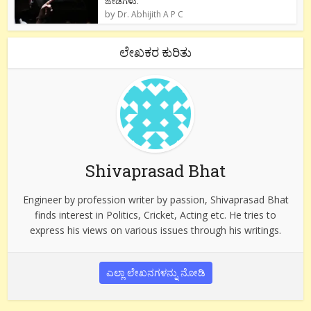
ಜೇಡಗಳು.
by
Dr. Abhijith A P C
ಲೇಖಕರ ಕುರಿತು
Shivaprasad Bhat
Engineer by profession writer by passion, Shivaprasad Bhat
finds interest in Politics, Cricket, Acting etc. He tries to
express his views on various issues through his writings.
ಎಲ್ಲಾ ಲೇಖನಗಳನ್ನು ನೋಡಿ