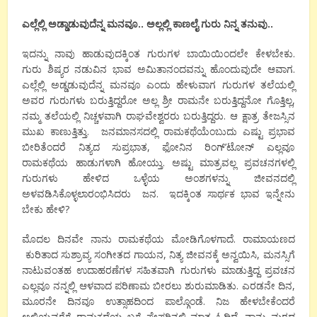
ಎಲ್ಲೆಲ್ಲಿ ಅಡ್ಡಾಡುವುದೆನ್ನ ಮನವೂ.. ಅಲ್ಲಲ್ಲಿ ಕಾಣಲೈ ಗುರು ನಿನ್ನ ತನುವು..
ಇದನ್ನು ನಾವು ಹಾಡುವುದಕ್ಕಿಂತ ಗುರುಗಳ ಬಾಯಿಯಿಂದಲೇ ಕೇಳಬೇಕು.
ಗುರು ಶಿಷ್ಯರ ನಡುವಿನ ಭಾವ ಅಮಿತಾನಂದವನ್ನು ಹೊಂದುವುದೇ ಆವಾಗ.
ಎಲ್ಲೆಲ್ಲಿ ಅಡ್ಡಡುವುದೆನ್ನ ಮನವೂ ಎಂದು ಹೇಳುವಾಗ ಗುರುಗಳ ತಲೆಯಲ್ಲಿ
ಅವರ ಗುರುಗಳು ಬರುತ್ತಿದ್ದರೋ ಅಲ್ಲ ಶ್ರೀ ರಾಮನೇ ಬರುತ್ತಿದ್ದನೋ ಗೊತ್ತಿಲ್ಲ,
ನಮ್ಮ ತಲೆಯಲ್ಲಿ ನಿಚ್ಚಳವಾಗಿ ರಾಘವೇಶ್ವರರು ಬರುತ್ತಿದ್ದರು. ಆ ಕ್ಷಾತ್ರ ತೇಜಸ್ಸಿನ
ಮುಖ ಕಾಣುತ್ತಿತ್ತು. ಜನಮಾನಸದಲ್ಲಿ ರಾಮಕಥೆಯೆಂಬುದು ಎಷ್ಟು ಪ್ರಭಾವ
ಬೀರಿತೆಂದರೆ ನಿತ್ಯದ ಸುಪ್ರಭಾತ, ಫೋನಿನ ರಿಂಗ್’ಟೋನ್ ಎಲ್ಲವೂ
ರಾಮಕಥೆಯ ಹಾಡುಗಳಾಗಿ ಹೋಯ್ತು. ಅಷ್ಟು ಮಾತ್ರವಲ್ಲ ಪ್ರವಚನಗಳಲ್ಲಿ
ಗುರುಗಳು ಹೇಳಿದ ಒಳ್ಳೆಯ ಅಂಶಗಳನ್ನು ಜೀವನದಲ್ಲಿ
ಅಳವಡಿಸಿಕೊಳ್ಳಲಾರಂಭಿಸಿದರು ಜನ. ಇದಕ್ಕಿಂತ ಸಾರ್ಥಕ ಭಾವ ಇನ್ನೇನು
ಬೇಕು ಹೇಳಿ?
ಮೊದಲ ದಿನವೇ ನಾನು ರಾಮಕಥೆಯ ಮೋಡಿಗೊಳಗಾದೆ. ರಾಮಾಯಣದ
ಕುರಿತಾದ ಸುಶ್ರಾವ್ಯ ಸಂಗೀತದ ಗಾಯನ, ನಿತ್ಯ ಜೀವನಕ್ಕೆ ಅನ್ವಯಿಸಿ, ಮನಸ್ಸಿಗೆ
ನಾಟುವಂತಹ ಉದಾಹರಣೆಗಳ ಸಹಿತವಾಗಿ ಗುರುಗಳು ಮಾಡುತ್ತಿದ್ದ ಪ್ರವಚನ
ಎಲ್ಲವೂ ನನ್ನಲ್ಲಿ ಆಳವಾದ ಪರಿಣಾಮ ಬೀರಲು ಶುರುಮಾಡಿತು. ಎರಡನೇ ದಿನ,
ಮೂರನೇ ದಿನವೂ ಉತ್ಸಾಹದಿಂದ ಪಾಲ್ಗೊಂಡೆ. ನಿಜ ಹೇಳಬೇಕೆಂದರೆ
ಅಲ್ಲಿಯವರೆಗೆ ರಾಮಕಥೆಯ ಬಗ್ಗೆ ಪೇಪರಿನಲ್ಲಿ ಮಾತ್ರ ಓದಿದ್ದೆ. ನಾನು ಮಠದ