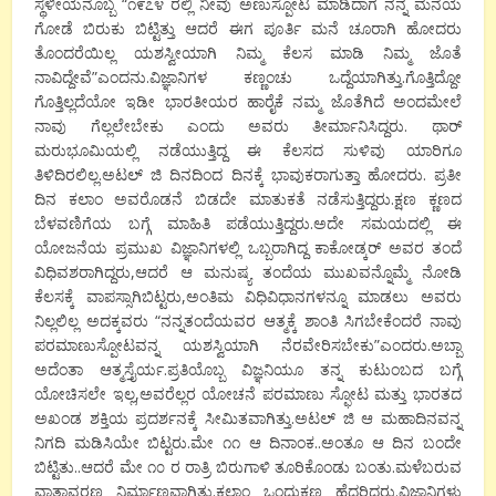
ಸ್ಥಳೀಯನೊಬ್ಬ “೧೯೭೪ ರಲ್ಲಿ ನೀವು ಅಣುಸ್ಪೋಟ ಮಾಡಿದಾಗ ನನ್ನ ಮನೆಯ
ಗೋಡೆ ಬಿರುಕು ಬಿಟ್ಟಿತ್ತು ಆದರೆ ಈಗ ಪೂರ್ತಿ ಮನೆ ಚೂರಾಗಿ ಹೋದರು
ತೊಂದರೆಯಿಲ್ಲ ಯಶಸ್ವೀಯಾಗಿ ನಿಮ್ಮ ಕೆಲಸ ಮಾಡಿ ನಿಮ್ಮ ಜೊತೆ
ನಾವಿದ್ದೇವೆ”ಎಂದನು.ವಿಜ್ಞಾನಿಗಳ ಕಣ್ಣಂಚು ಒದ್ದೆಯಾಗಿತ್ತು.ಗೊತ್ತಿದ್ದೋ
ಗೊತ್ತಿಲ್ಲದೆಯೋ ಇಡೀ ಭಾರತೀಯರ ಹಾರೈಕೆ ನಮ್ಮ ಜೊತೆಗಿದೆ ಅಂದಮೇಲೆ
ನಾವು ಗೆಲ್ಲಲೇಬೇಕು ಎಂದು ಅವರು ತೀರ್ಮಾನಿಸಿದ್ದರು. ಥಾರ್
ಮರುಭೂಮಿಯಲ್ಲಿ ನಡೆಯುತ್ತಿದ್ದ ಈ ಕೆಲಸದ ಸುಳಿವು ಯಾರಿಗೂ
ತಿಳಿದಿರಲಿಲ್ಲ.ಅಟಲ್ ಜಿ ದಿನದಿಂದ ದಿನಕ್ಕೆ ಭಾವುಕರಾಗುತ್ತಾ ಹೋದರು. ಪ್ರತೀ
ದಿನ ಕಲಾಂ ಅವರೊಡನೆ ಬಿಡದೇ ಮಾತುಕತೆ ನಡೆಸುತ್ತಿದ್ದರು.ಕ್ಷಣ ಕ್ಣಣದ
ಬೆಳವಣಿಗೆಯ ಬಗ್ಗೆ ಮಾಹಿತಿ ಪಡೆಯುತ್ತಿದ್ದರು.ಅದೇ ಸಮಯದಲ್ಲಿ ಈ
ಯೋಜನೆಯ ಪ್ರಮುಖ ವಿಜ್ಞಾನಿಗಳಲ್ಲಿ ಒಬ್ಬರಾಗಿದ್ದ ಕಾಕೋಡ್ಕರ್ ಅವರ ತಂದೆ
ವಿಧಿವಶರಾಗಿದ್ದರು,ಆದರೆ ಆ ಮನುಷ್ಯ ತಂದೆಯ ಮುಖವನ್ನೊಮ್ಮೆ ನೋಡಿ
ಕೆಲಸಕ್ಕೆ ವಾಪಸ್ಸಾಗಿಬಿಟ್ಟರು,ಅಂತಿಮ ವಿಧಿವಿಧಾನಗಳನ್ನೂ ಮಾಡಲು ಅವರು
ನಿಲ್ಲಲಿಲ್ಲ ಅದಕ್ಕವರು “ನನ್ನತಂದೆಯವರ ಆತ್ಮಕ್ಕೆ ಶಾಂತಿ ಸಿಗಬೇಕೆಂದರೆ ನಾವು
ಪರಮಾಣುಸ್ಪೋಟವನ್ನ ಯಶಸ್ವಿಯಾಗಿ ನೆರವೇರಿಸಬೇಕು”ಎಂದರು.ಅಬ್ಬಾ
ಅದೆಂತಾ ಆತ್ಮಸ್ತೈರ್ಯ.ಪ್ರತಿಯೊಬ್ಬ ವಿಜ್ಞನಿಯೂ ತನ್ನ ಕುಟುಂಬದ ಬಗ್ಗೆ
ಯೋಚಿಸಲೇ ಇಲ್ಲ,ಅವರೆಲ್ಲರ ಯೋಚನೆ ಪರಮಾಣು ಸ್ಫೋಟ ಮತ್ತು ಭಾರತದ
ಅಖಂಡ ಶಕ್ತಿಯ ಪ್ರದರ್ಶನಕ್ಕೆ ಸೀಮಿತವಾಗಿತ್ತು.ಅಟಲ್ ಜಿ ಆ ಮಹಾದಿನವನ್ನ
ನಿಗದಿ ಮಡಿಸಿಯೇ ಬಿಟ್ಟರು.ಮೇ ೧೧ ಆ ದಿನಾಂಕ..ಅಂತೂ ಆ ದಿನ ಬಂದೇ
ಬಿಟ್ಟಿತು..ಆದರೆ ಮೇ ೧೦ ರ ರಾತ್ರಿ ಬಿರುಗಾಳಿ ತೂರಿಕೊಂಡು ಬಂತು.ಮಳೆಬರುವ
ವಾತಾವರಣ ನಿರ್ಮಾಣವಾಗಿತ್ತು.ಕಲಾಂ ಒಂದುಕ್ಷಣ ಹೆದರಿದರು.ವಿಜ್ಞಾನಿಗಳು