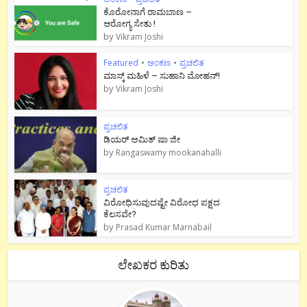
ಕೊರೋನಾಗೆ ರಾಮಬಾಣ –
ಆರೋಗ್ಯ ಸೇತು !
by
Vikram Joshi
Featured
•
ಅಂಕಣ
•
ಪ್ರಚಲಿತ
ಮಾಸ್ಕ್ ಮಹಿಳೆ – ಸುಹಾನಿ ಮೋಹನ್!
by
Vikram Joshi
ಪ್ರಚಲಿತ
ಡಿಯರ್ ಅಮಿತ್ ಷಾ ಜೀ
by
Rangaswamy mookanahalli
ಪ್ರಚಲಿತ
ವಿರೋಧಿಸುವುದಷ್ಟೇ ವಿರೋಧ ಪಕ್ಷದ
ಕೆಲಸವೇ?
by
Prasad Kumar Marnabail
ಲೇಖಕರ ಕುರಿತು