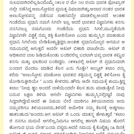
ಸುಲಭವಾಗಿರಲಿಲ್ಲ.ಹಿಂದೊಮ್ಮೆ ೧೯೭೪ ರ ಮೇ ೧೮ ರಂದು ಭಾರತ ಫೋಖ್ರಾನ್
ನಲ್ಲೇ ನಡೆಸಿದ್ದ ಅಣುಸ್ಪೋಟದ ಪ್ರಯತ್ನ ವಿಫಲವಾಗಿತ್ತು,ಅದಾದ ನಂತರ ಭಾರತ
ಅಣುಸ್ಪೋಟವನ್ನ ನಡೆಸುವ ಸಾಹಸವನ್ನೇ ಮಾಡಲಿಲ್ಲ.ಅಂದರೆ ಅಂತಹ
ಗಂಡೆದೆಯ ಪ್ರಧಾನಿ ನಮಗೆ ಸಿಗಲೇ ಇಲ್ಲ. ಆದರೆ ಭಾರತದ ವಿಜ್ಞಾನಿಗಳು ಕನಸು
ನನಸಿನಲ್ಲೂ ನಮಗೊಂದು ಗಂಡೆದೆಯ ಪ್ರಧಾನಿ ಸಿಗಲಿ,ಮುನ್ನಡೆಯಿರಿ
ವಿಜ್ಞಾನಿಗಳೇ ವಿಶ್ವಕ್ಕೆ ನಮ್ಮ ಶಕ್ತಿ ತೋರಿಸೋಣ ಎಂದು ಹುಮ್ಮಸ್ಸಿನ ಮಾತಾಡುವ
ಪ್ರಧಾನಿ ಸಿಗಲೆಂದು ಬೇಡಿಕೊಳ್ಳುತ್ತಿದ್ದರು.ಅಂತಹ ಪ್ರಧಾನಿಯೊಬ್ಬರ ಆಗಮನ ಆ
ಸಮಯದಲ್ಲಿ ಆಗುತ್ತದೆ ಅವರೇ ಅಟಲ್ ಬಿಹಾರಿ ವಾಜಪೇಯಿ. ಅಟಲ್ ಜಿ
ಅಧಿಕಾರದ ಬಾಲ ಹಿಡಿದುಕೊಂಡು ಬಂದಿರಲಿಲ್ಲ ಬದಲಾಗಿ ಭವ್ಯ ಭಾರತ ಕಟ್ಟುವ
ಕನಸು ಮತ್ತು ಛಲದಿಂದ ಬಂದಿದ್ದರು. ೧೯೯೬ರಲ್ಲಿ ಅಟಲ್ ಜಿ ಪ್ರಧಾನಿಯಾಗಿ
ಬಂದಾಗ ಮೊದಲು ಮಾಡಿದ ಕೆಲಸ ಏನು ಗೊತ್ತೇ? ಅಬ್ದುಲ್ ಕಲಾಂ ರನ್ನು
ಕರೆದು “ಅಣುಸ್ಪೋಟ ಮಾಡೋಣ ಭಾರತದ ಶಕ್ತಿಯನ್ನ ವಿಶ್ವಕ್ಕೆ ತಿಳಿಸೋಣ ಕೈ
ಜೋಡಿಸುತ್ತೀರಿಯೇ ” ಎಂದು ಕೇಳಿದರು..ಹೌದು ಅದೇ ಸಮಯಕ್ಕೆ ಕಾಯುತ್ತಿದ್ದ
ಕಲಾಂ “ನೀವು ಹ್ಞಂ ಅಂದರೆ ನಾಳೆಯಿಂದಲೇ ಕೆಲಸ ಶುರು ಮಾಡುತ್ತೇವೆ ನೀವು
ಬರುವ ಲಕ್ಷಣ ತಿಳಿದು ಆಗಲೇ ವಿಜ್ಞಾನಿಗಳು ಹುಮ್ಮಸ್ಸಿನಲ್ಲಿದ್ದಾರೆ ನಾವು
ಸಿದ್ದರಾಗಿದ್ದೇವೆ.ಆದರೆ ಈ ವಿಷಯ ಬೇರೆ ಯಾರಿಗೂ ತಿಳಿಯಬಾರದು ಅದು
ನಮ್ಮವರಿಗೂ ತಿಳಿಯಬಾರದು,ತಿಳಿದರೆ ಅಮೇರಿಕ ನಮ್ಮ ಕೆಲಸಕ್ಕೆ ಅಡ್ಡಗಾಲು
ಹಾಕಬಹುದು”ಅಂದರು.ಆಗ ಅಟಲ್ ಜಿ ಒಂದು ಮಾತನ್ನ ಹೇಳುತ್ತಾರೆ “ಕಲಾಂ
ಜಿ ನನಗೂ ಮದುವೆ ಆಗಲಿಲ್ಲ,ನಿಮಗೂ ಆಗಲಿಲ್ಲ ಹಾಗಾಗಿ ವಿಷಯ ಹೊರಗೆ
ಹೋಗುವ ಭಯ ಬೇಡ”ಎಂದು ಬಿಟ್ಟರು.ಆದರೆ ಸಮಯ ಕೈ ಕೊಟ್ಟಿತ್ತು ೧೩ ದಿನಕ್ಕೆ
ಅಟಲ್ ಜಿ ಅವರ ಸರ್ಕಾರ ಪತನಗೊಂಡಿತ್ತು.ವಿಜ್ಞಾನಿಗಳ ಆಸೆಗೆ ಸಮಯವೇ