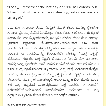
“Today, I remember the hot day of 1998 at Pokhran: 53C.
When most of the world was sleeping; India’s nuclear era
emerged.”
ಇದು ಮೇ ೧೧,೨೦೧೫ ರಂದು ‘ಮಿಸೈಲ್ ಮ್ಯಾನ್’ ಕಲಾಂ ಮಾಡಿದ್ದ ಟ್ವೀಟ್..ಆ
ಸುವರ್ಣ ಕ್ಷಣವನ್ನ ನೆನಪಿಸಿಕೊಂಡಿದ್ದರು ಕಲಾಂ.ಕಲಾಂ ತಾತ ಅವರ ಈ ಟ್ವೀಟ್
ನೋಡಿ ನನ್ನ ಮನಸ್ಸು ಭಾರವಾಗಿತ್ತು. ಜಗತ್ತಿನ ಬಹುತೇಕ ದೇಶಗಳು ಮಲಗಿದ್ದಾಗ
ಭಾರತದ ವಿಜ್ಞಾನಿಗಳು ಕೆಲಸಮಾಡಿದರು.ಅಮೇರಿಕಾದ CIA ಕೂಡ
ಭಾರತೀಯರ ಸಾಧನೆಯ ಹೆಜ್ಜೆಗಳನ್ನು ಹುಡುಕಲು ಸಾಧ್ಯವಾಗಲೇ ಇಲ್ಲ.ಜಗತ್ತೇ
ಭಾರತದ ಈ ಸಾಧನೆಯನ್ನು ಕೊಂಡಾಡಲೇ ಬೇಕಿತ್ತು. “ಬುದ್ದ ನಕ್ಕಿದ್ದ”.
ಪರಮಾಣು ಸ್ಫೋಟದ ಬಗ್ಗೆ ವಿಜ್ಞಾನಿ ಚಿದಂಬರಂ “ಅಂದು ಮೇ ೧೧,೧೯೯೮
ಅವತ್ತು ಬುಧ್ದ ಪೂರ್ಣಿಮೆ ಆದರೆ ನಮಗೆ ಭಯವೇನೆಂದರೆ ೧೯೭೪ರ ಮೇ ೧೮
ಕೂಡ ಬುಧ್ದ ಪೂರ್ಣಿಮೆಯಾಗಿತ್ತು,ಹಾಗಾಗಿ ಎಲ್ಲಿ ಮತ್ತೆ ಎಡವಿಬಿಡುತ್ತೇವೋ
ಎಂಬ ಭಯ ಕಾಡುತ್ತಿತ್ತು ಆದರೆ ಬುದ್ಧ ನಕ್ಕಿದ್ದ,ಭಾರತ ಗೆದ್ದಿತ್ತು” ಎಂದು ತಮ್ಮ
ಮನದಾಳದ ಮಾತನ್ನ ಹೊರಹಾಕುತ್ತಾರೆ. ಕಲಾಂ ಮತ್ತು ಅಟಲ್ ಜೋಡಿ ಭಾರತ
ತಲೆ ಎತ್ತಿ ನಿಲ್ಲುವಂತೆ ಮಾಡಿದ್ದರು.ಇಡೀ ವಿಶ್ವ ಭಾರತದ ಈ ಸಾಧನೆಗೆ
ತಲೆಬಾಗಲೇಬೇಕಿತ್ತು.ಇಂತಹ ಸಾಧನೆಮಾಡಲು ಕಾರಣರಾದ ಆ ಎಲ್ಲ
ವಿಜ್ಞಾನಿಗಳು ಪ್ರೀತಿಯ ಕೋಟಿ ಕೋಟಿ ಅಭಿನಂದನೆಗೆ ಅರ್ಹರು.
ಕಲಾಂ ತಾತ ನಿಮಗೊಂದು ಸಲಾಂ.