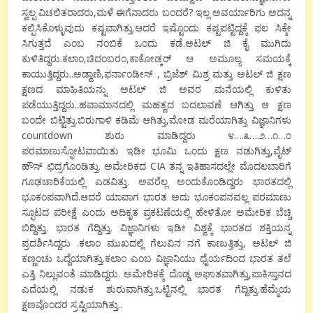
ಸ್ವಲ್ಪ ವಿಚಲಿತರಾದರು,ಮಳೆ ಈಗೆನಾದರು ಬಂದರೆ? ಇಲ್ಲ ಅವರ್ಯಾರಿಗು ಅದನ್ನ
ಕಲ್ಪಿಸಿಕೊಳ್ಳುವುದು ಕಷ್ಟವಾಗಿತ್ತು.ಆದರೆ ಇಷ್ಟೊಂದು ಕಷ್ಟಪಟ್ಟಿದ್ದಕ್ಕೆ ಫಲ ಸಿಕ್ಕೇ
ಸಿಗುತ್ತದೆ ಎಂಬ ನಂಬಿಕೆ ಒಂದು ಕಡೆ.ಅಟಲ್ ಜಿ ಕೈ ಮುಗಿದು
ಕುಳಿತಿದ್ದರು.ಕಲಾಂ,ಚಿದಂಬರಂ,ಕಾಕೋಡ್ಕರ್ ಆ ಅಮೂಲ್ಯ ಸಮಯಕ್ಕೆ
ಕಾಯುತ್ತಿದ್ದರು..ಅಡ್ವಾಣಿ,ಫರ್ನಾಂಡೀಸ್ , ಬ್ರಿಜೆಶ್ ಮಿಶ್ರ ಮತ್ತು ಅಟಲ್ ಜಿ ಕ್ಷಣ
ಕ್ಷಣದ ಮಾಹಿತಿಯನ್ನು ಅಟಲ್ ಜಿ ಅವರ ಮನೆಯಲ್ಲಿ ಕುಳಿತು
ಪಡೆಯುತ್ತಿದ್ದರು..ಹವಾಮಾನದಲ್ಲಿ ಮಹತ್ವದ ಬದಲಾವಣೆ ಆಗಿತ್ತು ಆ ಕ್ಷಣ
ಬಂದೇ ಬಿಟ್ಟಿತ್ತು.ಬಿರುಗಾಳಿ ಕಡಿಮೆ ಆಗಿತ್ತು,ಮೋಡ ಮರೆಯಾಗಿತ್ತು ವಿಜ್ಞಾನಿಗಳು
countdown ಶುರು ಮಾಡಿದ್ದರು ೪….೩….೨…೧…೦
ಪರಮಾಣುಸ್ಫೋಟವಾಯಿತು ಇಡೀ ಭೂಮಿ ಒಂದು ಕ್ಷಣ ನಡುಗಿತ್ತು,ವೈಟ್
ಹೌಸ್ ಛಿದ್ರಗೊಂಡಿತ್ತು. ಅಮೇರಿಕದ CIA ತನ್ನ ಇತಿಹಾಸದಲ್ಲೇ ಮೊದಲಬಾರಿಗೆ
ಗೂಢಚಾರಿಕೆಯಲ್ಲಿ ಎಡವಿತ್ತು. ಅವರೆಲ್ಲ ಅಂದುಕೊಂಡಿದ್ದರು ಭಾರತದಲ್ಲಿ
ಭೂಕಂಪವಾಗಿದೆ.ಆದರೆ ಯಾವಾಗ ಭಾರತ ಅದು ಭೂಕಂಪನವಲ್ಲ ಪರಮಾಣು
ಸ್ಫೂಟದ ಪರೀಕ್ಷೆ ಎಂದು ಅದಿಕೃತ ಪ್ರಕಟಣೆಯಲ್ಲಿ ಹೇಳಿತೋ ಅಮೇರಿಕ ಬೆಚ್ಚಿ
ಬಿದ್ದಿತ್ತು. ಭಾರತ ಗೆದ್ದಿತ್ತು. ವಿಜ್ಞಾನಿಗಳು ಇಡೀ ವಿಶ್ವಕ್ಕೆ ಭಾರತದ ಶಕ್ತಿಯನ್ನ
ಪ್ರದರ್ಶಿಸಿದ್ದರು .ಕಲಾಂ ಮುಖದಲ್ಲಿ ಗೆಲುವಿನ ನಗೆ ಕಾಣುತ್ತಿತ್ತು, ಅಟಲ್ ಜಿ
ಕಣ್ಣಂಚು ಒದ್ದೆಯಾಗಿತ್ತು.ಕಲಾಂ ಎಂಬ ವಿಜ್ಞಾನಿಯು ಧೈರ್ಯದಿಂದ ಭಾರತ ತಲೆ
ಎತ್ತಿ ನಿಲ್ಲುವಂತೆ ಮಾಡಿದ್ದರು. ಅಮೇರಿಕಕ್ಕೆ ದೊಡ್ಡ ಅಘಾತವಾಗಿತ್ತು,ಪಾಕಿಸ್ತಾನದ
ಎದೆಯಲ್ಲಿ ನಡುಕ ಶುರುವಾಗಿತ್ತು.ಒಟ್ಟಿನಲ್ಲಿ ಭಾರತ ಗೆದ್ದಿತ್ತು.ಹೆಮ್ಮೆಯ
ಕ್ಷಣವೊಂದರ ಸ್ರಷ್ಟಿಯಾಗಿತ್ತು..