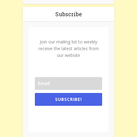
Subscribe
Join our mailing list to weekly
receive the latest articles from
our website
SUBSCRIBE!
One e-mail a week. We don't spam.
Don't forget to check the promotional
tab if you are using gmail.