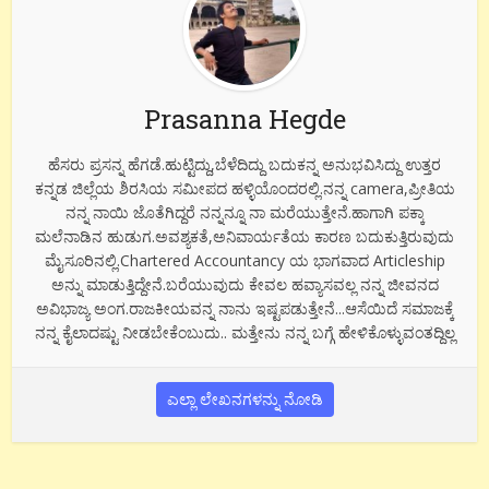
Prasanna Hegde
ಹೆಸರು ಪ್ರಸನ್ನ ಹೆಗಡೆ.ಹುಟ್ಟಿದ್ದು,ಬೆಳೆದಿದ್ದು ಬದುಕನ್ನ ಅನುಭವಿಸಿದ್ದು ಉತ್ತರ
ಕನ್ನಡ ಜಿಲ್ಲೆಯ ಶಿರಸಿಯ ಸಮೀಪದ ಹಳ್ಳಿಯೊಂದರಲ್ಲಿ.ನನ್ನ camera,ಪ್ರೀತಿಯ
ನನ್ನ ನಾಯಿ ಜೊತೆಗಿದ್ದರೆ ನನ್ನನ್ನೂ ನಾ ಮರೆಯುತ್ತೇನೆ.ಹಾಗಾಗಿ ಪಕ್ಕಾ
ಮಲೆನಾಡಿನ ಹುಡುಗ.ಅವಶ್ಯಕತೆ,ಅನಿವಾರ್ಯತೆಯ ಕಾರಣ ಬದುಕುತ್ತಿರುವುದು
ಮೈಸೂರಿನಲ್ಲಿ.Chartered Accountancy ಯ ಭಾಗವಾದ Articleship
ಅನ್ನು ಮಾಡುತ್ತಿದ್ದೇನೆ.ಬರೆಯುವುದು ಕೇವಲ ಹವ್ಯಾಸವಲ್ಲ ನನ್ನ ಜೀವನದ
ಅವಿಭಾಜ್ಯ ಅಂಗ.ರಾಜಕೀಯವನ್ನ ನಾನು ಇಷ್ಟಪಡುತ್ತೇನೆ...ಆಸೆಯಿದೆ ಸಮಾಜಕ್ಕೆ
ನನ್ನ ಕೈಲಾದಷ್ಟು ನೀಡಬೇಕೆಂಬುದು.. ಮತ್ತೇನು ನನ್ನ ಬಗ್ಗೆ ಹೇಳಿಕೊಳ್ಳುವಂತದ್ದಿಲ್ಲ
ಎಲ್ಲಾ ಲೇಖನಗಳನ್ನು ನೋಡಿ