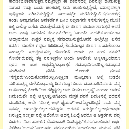
ಕಾರಣೀಭೂತವಾಗುತ್ತದೆ..ನಮ್ಮದಲ್ಲದ ಈ ಜೀವನದಲ್ಲಿ ಏನನ್ನೋ ಹುಡುಕುತ್ತ
ಸಾಗುವ ನಾವು ಒಂದು ಹಂತದಲ್ಲಿ ಏನು ಹುಡುಕುತ್ತಿದ್ದೇವೆ, ಯಾವುದಕ್ಕಾಗಿ
ಇಷ್ಟೊಂದು ಪರಿತಪಿಸುತ್ತಿದ್ದೇವೆ ಎಂಬುದನ್ನೇ ಮರೆತಿರುತ್ತೇವೆ..ಕನಸುಗಳನ್ನ
ಕಂಡು ಅದ್ಯಾವುದೋ ಅಡೆತಡೆಗಳ ಮೀರಿ ನಿಲ್ಲಲಾಗದೇ ಕನಸುಗಳನ್ನೆಲ್ಲ ಮೂಟೆ
ಕಟ್ಟಿ ಎಲ್ಲೋ ಎಸೆದು ಬಿಡುತ್ತೇವೆ..ಮತ್ತೆ ಈ ಜೀವನ ಪಯಣ ಸಾಗುತ್ತದೆ ಆದರೆ
ಅದು ನಾವು ಬಯಸಿದ ಜೀವನವೇ?ಅಲ್ಲ ‘ಬಂದತೇ ಎದುರಿಸೋಣ’ಎಂಬ
ಅದ್ಯಾವುದೋ ಉತ್ತರ ನಮ್ಮನ್ನ ಸಮಾಧಾನಿಸುತ್ತದೆ.ಆದರೆ ಅಲ್ಲೆಲ್ಲೋ ಎಸೆದ
ಕನಸಿನ ಮೂಟೆಗೆ ಗೆದ್ದಲು ಹಿಡಿದಿರುತ್ತೆ..ಕೊನೆಯಿಲ್ಲದ ಜೀವನ ಎಂದುಕೊಂಡು
ಸಾಗುತ್ತಲೇ ಇರುತ್ತೇವೆ.ಸತ್ತು ಹೋಯಿತೆ ಅಂದು ನಾ ಕಂಡ ಕನಸು?
ಸೋಲಿಗಿರುವಷ್ಟು ಶಕ್ತಿ ನನಗಿಲ್ಲವೇ? ಅಂದು ಅಳಬೇಕು ಅನ್ನಿಸಿತ್ತು,ಯಾರೂ
ಇರದ ಆ ಜಾಗ ಆಪ್ತವೆನ್ನಿಸಿತ್ತು.ಅತ್ತರೆ ಸಮಾಧಾನಿಸುವರಿಲ್ಲ,ಸಮಾಧಾನ
ಮಾಡಿದಂತೆ ನಟಸಿ ಜೋರಾಗಿ ನಗುವ
“ನನ್ನವರು”ಎಂದುಕೊಂಡವರಿಲ್ಲ,ಎಲ್ಲಕ್ಕಿಂತ ಮುಖ್ಯವಾಗಿ ಅಲ್ಲಿ ಬಿಡದೇ
ಸುರಿಯುತ್ತಿದ್ದ ಮಳೆಯಿತ್ತು.ಇಷ್ಟು ದಿನ ಗೆದ್ದಾಗ ಬಂದು ಮಾತನಾಡಿಸಿದವರು ನನ್ನ
ಆ ಸೋಲನ್ನ ನೋಡಿ “ಆಗ ಗೆದ್ದಿದ್ದನಲ್ಲ ಅದು ಕೇವಲ ಅದೃಷ್ಟ” ಎಂದಾಗ ಅದೇಕೆ
ಬದುಕಿರುವೇ ಇಲ್ಲಿ ಅನ್ನಿಸಿತ್ತು.ಆಗೊಂದು ಪುಸ್ತಕ ನನಗೆ ಬದುಕಿನಲ್ಲಿ ಭರವಸೆ
ಮೂಡಿಸಿತ್ತು ಅದೇ “ವಿಂಗ್ಸ್ ಆಫ್ ಫೈಯರ್”.ಅದನ್ನೋದದಿದ್ದರೆ ನಾನು ನನ್ನ
ಕನಸನ್ನ ಅರಸುತ್ತಿರಲಿಲ್ಲ.ಬದುಕಿದ್ದರೂ ಭರವಸೆ ಇರುತ್ತಿರಲಿಲ್ಲ.ಅರ್ಧಂಬರ್ಧ
ಬರುತ್ತಿದ್ದ ಇಂಗ್ಲಿಷ್ ನಲ್ಲಿ ಅದೆಂಗೋ ಅದನ್ನ ಓದಿದ್ದೆ,ಆದರೂ ಆ ಅಕ್ಷರಗಳು ನನ್ನ
ಬದುಕಿನ ನಿರ್ಣಯಗಳಿಗೆ ಬೆಂಬಲವಾಗಿ ನಿಂತಿದ್ದವು.”ಕನಸು”ಎಂಬುದರ ಅರ್ಥ
ತಿಳಿದಿತ್ತು.”ಬದುಕು”ಎಂಬುದರ ದರ್ಶನವಾಗಿತ್ತು..’ಕಲಾಂ’ಎಂಬ ಮನುಷ್ಯ ಪಟ್ಟ