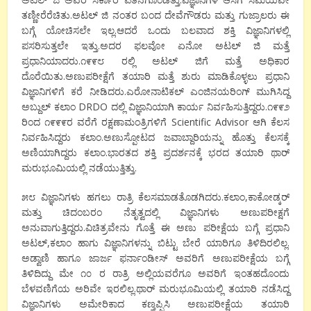
ತಣ್ಣೀರೆರೆಚಿತು.ಅಟಲ್ ಜಿ ನಂತರ ಬಂದ ದೇವೆಗೌಡರು ಮತ್ತು ಗುಜ್ರಾಲರು ಈ
ಬಗ್ಗೆ ಯೋಚಿಸಲೇ ಇಲ್ಲ.ಆದರೆ ಒಂದು ಬಲವಾದ ಶಕ್ತಿ ವಿಜ್ಞಾನಿಗಳಲ್ಲಿ
ಪಸರಿಸುತ್ತಲೇ ಇತ್ತು.ಅದರ ಫಲವೋ ಏನೋ ಅಟಲ್ ಜಿ ಮತ್ತೆ
ಪ್ರಧಾನಿಯಾದರು.೧೯೯೮ ರಲ್ಲಿ ಅಟಲ್ ಜಿಗೆ ಮತ್ತೆ ಅಧಿಕಾರ
ದೊರೆಯಿತು.ಅಣುಪರೀಕ್ಷೆಗೆ ತಯಾರಿ ಮತ್ತೆ ಶುರು ಮಾಡಿಕೊಳ್ಳಲು ಪ್ರಧಾನಿ
ವಿಜ್ಞಾನಿಗಳಿಗೆ ಕರೆ ನೀಡಿದರು.ಎರೋನಾಟಿಕಲ್ ಎಂಜಿನಯರಿಂಗ್ ಮುಗಿಸಿದ್ದ
ಅಬ್ದುಲ್ ಕಲಾಂ DRDO ದಲ್ಲಿ ವಿಜ್ಞಾನಿಯಾಗಿ ಕಾರ್ಯ ನಿರ್ವಹಿಸುತ್ತಿದ್ದರು.೧೯೯೨
ರಿಂದ ೧೯೯೯ರ ವರೆಗೆ ರಕ್ಷಣಾಮಂತ್ರಿಗಳಿಗೆ Scientific Advisor ಆಗಿ ಕೆಲಸ
ನಿರ್ವಹಿಸಿದ್ದರು ಕಲಾಂ.ಅಣುಸ್ಪೋಟದ ಜವಾಬ್ದಾರಿಯನ್ನು ಹೊತ್ತು ಕೆಲಸಕ್ಕೆ
ಅಣಿಯಾಗಿದ್ದರು ಕಲಾಂ.ಭಾರತದ ಶಕ್ತಿ ಪ್ರದರ್ಶನಕ್ಕೆ ಭರದ ತಯಾರಿ ಥಾರ್
ಮರುಭೂಮಿಯಲ್ಲಿ ನಡೆಯುತ್ತಿತ್ತು.
೫೮ ವಿಜ್ಞಾನಿಗಳು ಹಗಲು ರಾತ್ರಿ ಕೆಲಸಮಾಡತೊಡಗಿದರು.ಕಲಾಂ,ಕಾಕೋಡ್ಕರ್
ಮತ್ತು ಚಿದಂಬರಂ ನೆತೃತ್ವದಲ್ಲಿ ವಿಜ್ಞಾನಿಗಳು ಅಣುಪರೀಕ್ಷಗೆ
ಅನುವಾಗುತ್ತಿದ್ದರು.ವಿಚಿತ್ರವೇನು ಗೊತ್ತೆ ಈ ಅಣು ಪರೀಕ್ಷೆಯ ಬಗ್ಗೆ ಪ್ರಧಾನಿ
ಅಟಲ್,ಕಲಾಂ ಹಾಗು ವಿಜ್ಞಾನಿಗಳನ್ನು ಬಿಟ್ಟು ಬೇರೆ ಯಾರಿಗೂ ತಿಳಿದಿರಲಿಲ್ಲ.
ಅಡ್ವಾಣಿ ಹಾಗೂ ಜಾರ್ಜ ಫರ್ನಾಂಡೀಸ್ ಅವರಿಗೆ ಅಣುಪರೀಕ್ಷೆಯ ಬಗ್ಗೆ
ತಿಳಿದಿದ್ದು ಮೇ ೧೦ ರ ರಾತ್ರಿ ಅಲ್ಲಿಯವರೆಗೂ ಅವರಿಗೆ ಇಂತಹದೊಂದು
ಬೆಳವಣಿಗೆಯ ಅರಿವೇ ಇರಲಿಲ್ಲ.ಥಾರ್ ಮರುಭೂಮಿಯಲ್ಲಿ ತಯಾರಿ ನಡೆಸಿದ್ದ
ವಿಜ್ಞಾನಿಗಳು ಅಮೇರಿಕಾದ ಕಣ್ತಪ್ಪಿಸಿ ಅಣುಪರೀಕ್ಷೆಯ ತಯಾರಿ