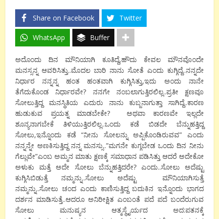
Share on Facebook
Twitter
WhatsApp
Buffer
ಅದೊಂದು ದಿನ ಮೌನಿಯಾಗಿ ಕೂತಿದ್ದೆ,ಹೌದು ಕೇವಲ ಮೌನವೊಂದೇ
ಮನಸ್ಸನ್ನ ಆವರಿಸಿತ್ತು..ಮೊದಲ ಬಾರಿ ನಾನು ಸೋತೆ ಎಂದು ಕುಗ್ಗಿದ್ದೆ..ನನ್ನದೇ
ನಿರ್ಧಾರ ನನ್ನನ್ನ ಹಂತ ಹಂತವಾಗಿ ಕುಗ್ಗಿಸಿತ್ತು,ಇದು ಅಂದು ನಾನೇ
ತೆಗೆದುಕೊಂಡ ನಿರ್ಧಾರವೇ? ನನಗೇ ನಂಬಲಾಗುತ್ತಿರಲಿಲ್ಲ..ಪ್ರತೀ ಕ್ಷಣವೂ
ಸೋಲುತ್ತಿದ್ದ ಮನಸ್ಥಿತಿಯ ಎದುರು ನಾನು ಕುಬ್ಜನಾಗುತ್ತಾ ಸಾಗಿದ್ದೆ..ಕಾರಣ
ಹುಡುಕುವ ಪ್ರಯತ್ನ ಮಾಡಬೇಕೇ? ಅಥವಾ ಕಾರಣವೇ ಇಲ್ಲದೇ
ಶೂನ್ಯನಾಗಬೇಕೆ ತಿಳಿಯುತ್ತಿರಲಿಲ್ಲ..ಒಂದು ಕಡೆ ಬಿಡದೇ ಬೆನ್ನುಹತ್ತಿದ್ದ
ಸೋಲು,ಇನ್ನೊಂದು ಕಡೆ “ನೀನು ಸೋಲನ್ನು ಅಪ್ಪಿಕೊಂಡಿರುವವ” ಎಂದು
ನನ್ನನ್ನೇ ಅಣಕಿಸುತ್ತಿದ್ದ ನನ್ನ ಮನಸ್ಸು..”ಮಗನೇ ಕುಗ್ಗಬೇಡ ಒಂದು ದಿನ ನೀನು
ಗೆಲ್ಲುವೇ”ಎಂಬ ಅಮ್ಮನ ಮಾತು ಕ್ಷಣಕ್ಕೆ ಸಮಾಧಾನ ಪಡಿಸಿತ್ತು ಆದರೆ ಅದೇಕೋ
ಅಳುಕು ಮತ್ತೆ ಅದೇ ಸೋಲು ಬೆನ್ನುಹತ್ತಿದರೇ? ಎಂದು..ಸೋಲು ಅದೆಷ್ಟು
ಕುಗ್ಗಿಸಿಬಿಡುತ್ತೆ ನಮ್ಮನ್ನು..ಸೋಲು ಅದೆಷ್ಟು ಮೌನಿಯಾಗಿಸುತ್ತೆ
ನಮ್ಮನ್ನು..ಸೋಲು ಚಂದ ಎಂದು ಕಾಣಿಸುತ್ತಿದ್ದ ಬದುಕಿನ ಇನ್ನೊಂದು ಭಾಗದ
ದರ್ಶನ ಮಾಡಿಸುತ್ತೆ..ಆದರೂ ಅನಿರೀಕ್ಷಿತ ಎಂಬಂತೆ ಪದೆ ಪದೆ ಬಂದೆರುಗುವ
ಸೋಲು ಮನುಷ್ಯನ ಆತ್ಮಸ್ಥೈರ್ಯದ ಅದ:ಪತನಕ್ಕೆ