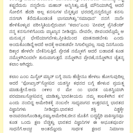
ಕಷ್ಟದೆದುರು ನನ್ನದೇನು ಮಹಾನ್ ಅನ್ನಿಸಿತ್ತು..ಮತ್ತೆ ಮೌನಿಯಾಗಿದ್ದೆ ಆದರೆ
ಸೋಲಿಗೆ ಹೆದರಿ ಅಲ್ಲ ಕನಸುಗಳ ಬೆನ್ನತ್ತುವ ಭರದಲ್ಲಿ.ನನ್ನದೆನ್ನುವ ಕನಸು
ನನಗಾಗಿ ತೆರೆದುಕೊಂಡಂತೆ ಭಾಸವಾಗಿತ್ತು.”ಸಮಾಧಾನ” ನನಗೆ ನಾನೇ
ಹೇಳಿಕೊಳ್ಳುವ ಪರೀಸ್ಥಿತಿಯಲ್ಲಿರುವಾಗ “ಕಲಾಂ”ಎಂಬ ‘ಪೀಪಲ್ಸ್ ಪ್ರೆಸಿಡೆಂಟ್’
ನನ್ನ ಕನಸುಗಳಿಗೊಂದು ವ್ಯಾಖ್ಯಾನ ನೀಡಿದ್ದರು. ದೇವರೇ, ಜೀವಂದಲ್ಲೊಮ್ಮೆ ಆ
ಮನುಷ್ಯನ ಭೇಟಿಯಾಗಬೇಕು,ಪ್ರೀತಿಯಿಂದ ಮಾತನಾಡಬೇಕು ಎಂದು
ಅಂದುಕೊಂಡಿದ್ದೆ ಆದರೆ ಅದಕ್ಕೆ ಅವಕಾಶವೇ ಸಿಗಾಲಿಲ್ಲವಲ್ಲ. ಸಾವು ನಿನಗೊಂದು
ದಿಕ್ಕಾರ ಹೇಳಲೇ ಬೇಕೆನಿಸುತ್ತಿದೆ. ಪ್ರೇರಣೆ ನಮ್ಮೊಳಗೆ ಆದರೆ ಬಡಾವಣೆ ಕೂಡ
ನಮ್ಮೊಳಗಿನಿಂದಲೇ ಶುರುವಾಗುತ್ತದೆ. ನನ್ನೊಳಗಿನ ಪ್ರೇರಣೆ,ನನ್ನೊಳಗಿನ ಚೈತನ್ಯ
ಕಲಾಂ ಆಗಿದ್ದರು.
ಕಲಾಂ ಎಂಬ ಮಿಸೈಲ್ ಮ್ಯಾನ್ ಬಗ್ಗೆ ನಾನು ಹೆಚ್ಚೇನೂ ಹೇಳಲು ಹೋಗುವುದಿಲ್ಲ
ಆದರೆ “ಫೋಖ್ರಾನ್”ಸ್ಪೋಟದ ಯಶಸ್ವೀ ಕಥನದ ಬಗ್ಗೆ ಹೇಳುವ ಪ್ರಯತ್ನ
ಮಾಡುತ್ತೇನೆ.ಅದು ೧೯೯೮ ರ ಮೇ ೧೧ ಭಾರತ ಯಶಸ್ವಿಯಾಗಿ
ಪರಮಾಣುಸ್ಪೋಟವನ್ನ ಮಾಡಿತ್ತು..’ಭಾರತೀಯರು ನಮ್ಮ ಕಾಲಕೆಳಗಿನ ಕಸ’
ಎಂದು ನಂಬಿದ್ದ ಅಮೇರಿಕಕ್ಕೆ ನಂಬಲೇ ಸಾಧ್ಯವಾಗದ ಉತ್ತರವನ್ನ ಭಾರತದ
ವಿಜ್ಞಾನಿಗಳು ನೀಡಿದ್ದರು.ಭಾರತದ ಶಕ್ತಿ ವಿಶ್ವಕ್ಕೇ
ಅನಾವರಣಗೊಂಡಿತ್ತು.ರಷ್ಯಾ,ಅಮೇರಿಕ,ಚೀನ ಜೊತೆಗೆ ಬದ್ಧವೈರಿ ಪಾಕಿಸ್ತಾನವೂ
ಕೂಡ ಒಂದು ಕ್ಷಣ ಬೆಚ್ಚಿತ್ತು ಭಾರತದ ವಿಜ್ಞಾನಿಗಳ ಈ ಅಭೂತಪೂರ್ವ
ಸಾಧನೆಗೆ.ಅಬ್ಬಾ! ಅಂತದ್ದೊಂದು ಸಾರ್ಥಕ ಕ್ಷಣದ ನಿರ್ಮಾಣ