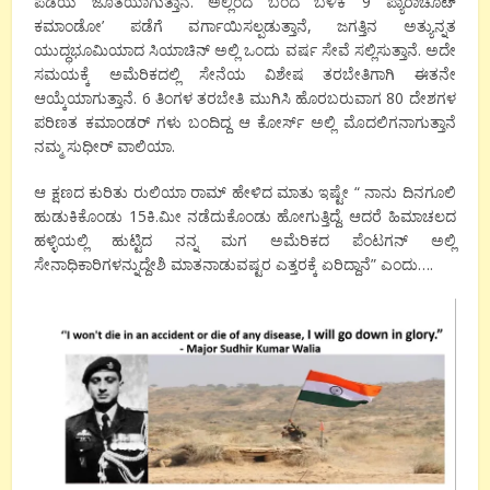
ಪಡೆಯ ಜೊತೆಯಾಗುತ್ತಾನೆ. ಅಲ್ಲಿಂದ ಬಂದ ಬಳಿಕ ‘9 ಪ್ಯಾರಾಚೂಟ್
ಕಮಾಂಡೋ’ ಪಡೆಗೆ ವರ್ಗಾಯಿಸಲ್ಪಡುತ್ತಾನೆ, ಜಗತ್ತಿನ ಅತ್ಯುನ್ನತ
ಯುದ್ಧಭೂಮಿಯಾದ ಸಿಯಾಚಿನ್ ಅಲ್ಲಿ ಒಂದು ವರ್ಷ ಸೇವೆ ಸಲ್ಲಿಸುತ್ತಾನೆ. ಅದೇ
ಸಮಯಕ್ಕೆ ಅಮೆರಿಕದಲ್ಲಿ ಸೇನೆಯ ವಿಶೇಷ ತರಬೇತಿಗಾಗಿ ಈತನೇ
ಆಯ್ಕೆಯಾಗುತ್ತಾನೆ. 6 ತಿಂಗಳ ತರಬೇತಿ ಮುಗಿಸಿ ಹೊರಬರುವಾಗ 80 ದೇಶಗಳ
ಪರಿಣತ ಕಮಾಂಡರ್ ಗಳು ಬಂದಿದ್ದ ಆ ಕೋರ್ಸ್ ಅಲ್ಲಿ ಮೊದಲಿಗನಾಗುತ್ತಾನೆ
ನಮ್ಮ ಸುಧೀರ್ ವಾಲಿಯಾ.
ಆ ಕ್ಷಣದ ಕುರಿತು ರುಲಿಯಾ ರಾಮ್ ಹೇಳಿದ ಮಾತು ಇಷ್ಟೇ “ ನಾನು ದಿನಗೂಲಿ
ಹುಡುಕಿಕೊಂಡು 15ಕಿ.ಮೀ ನಡೆದುಕೊಂಡು ಹೋಗುತ್ತಿದ್ದೆ. ಆದರೆ ಹಿಮಾಚಲದ
ಹಳ್ಳಿಯಲ್ಲಿ ಹುಟ್ಟಿದ ನನ್ನ ಮಗ ಅಮೆರಿಕದ ಪೆಂಟಗನ್ ಅಲ್ಲಿ
ಸೇನಾಧಿಕಾರಿಗಳನ್ನುದ್ದೇಶಿ ಮಾತನಾಡುವಷ್ಟರ ಎತ್ತರಕ್ಕೆ ಏರಿದ್ದಾನೆ” ಎಂದು….