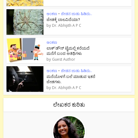
ಅಂಕಣ
•
ಜೇಡನ ಜಾಡು ಹಿಡಿದು..
ಜೇಡಕ್ಕೆ ಬಾಲವಿದೆಯಾ?
by
Dr. Abhijith A P C
ಅಂಕಣ
ಲಾಕ್`ಡೌನ್ ಟೈಮಲ್ಲಿ ಕರೆಯದೆ
ಮನೆಗೆ ಬಂದ ಅತಿಥಿಗಳು
by
Guest Author
ಅಂಕಣ
•
ಜೇಡನ ಜಾಡು ಹಿಡಿದು..
ಮನೆಯೊಳಗೆ ಬಲೆ ಮಾಡುವ ಇತರೆ
ಜೇಡಗಳು.
by
Dr. Abhijith A P C
ಲೇಖಕರ ಕುರಿತು