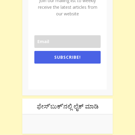
Join our mailing list to weekly
receive the latest articles from
our website
SUBSCRIBE!
One e-mail a week. We don't spam.
Don't forget to check the promotional
tab if you are using gmail.
ಫೇಸ್’ಬುಕ್’ನಲ್ಲಿ ಲೈಕ್ ಮಾಡಿ