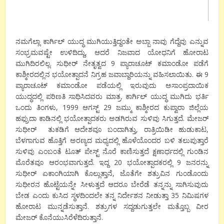
ನಮಗೆಲ್ಲಾ ಕಾರ್ಗಿಲ್ ಯುದ್ಧ ಮುಗಿಯುತ್ತಿದ್ದಂತೇ ಅಬ್ಬಾ ನಾವು ಗೆದ್ದೆವು ಎನ್ನುವ
ಸಂಭ್ರಮವಷ್ಟೇ ಉಳಿದಿದ್ದು, ಆದರೆ ನಿಜವಾದ ಯೋಧನಿಗೆ ಹೋರಾಟ
ಮುಗಿದಿರಲಿಲ್ಲ. ಸುಧೀರ್ ನೇತೃತ್ವದ 9 ಪ್ಯಾರಾಚೂಟ್ ಕಮಾಂಡೋ ಪಡೆಗೆ
ಕಾಶ್ಮೀರದಲ್ಲಿನ ಭಯೋತ್ಪಾದನೆ ನಿಗ್ರಹ ಜವಾಬ್ದಾರಿಯನ್ನು ವಹಿಸಲಾಯಿತು. ಈ 9
ಪ್ಯಾರಾಚೂಟ್ ಕಮಾಂಡೋ ಪಡೆಯಲ್ಲಿ ಇರುವುದು ಅಸಾಂಪ್ರದಾಯಿಕ
ಯುದ್ಧದಲ್ಲಿ ಪರಿಣತಿ ಸಾಧಿಸಿದವರು ಮಾತ್ರ. ಕಾರ್ಗಿಲ್ ಯುದ್ಧ ಮುಗಿದು ಭರ್ತಿ
ಒಂದು ತಿಂಗಳು, 1999 ಆಗಸ್ಟ್ 29 ಜಮ್ಮು ಕಾಶ್ಮೀರದ ಕುಪ್ವಾರಾ ಜಿಲ್ಲೆಯ
ಹಫ್ರುದಾ ಕಾಡಿನಲ್ಲಿ ಭಯೋತ್ಪಾದಕರು ಅಡಗಿರುವ ಸುಳಿವು ಸಿಗುತ್ತದೆ. ಮೇಜರ್
ಸುಧೀರ್ ತುಕಡಿಗೆ ಆದೇಶವೂ ಬಂದಾಗಿತ್ತು, ರಾತ್ರಿಯಿಡೀ ಹುಡುಕಾಟ,
ಬೆಳಗಾಗುವ ಹೊತ್ತಿಗೆ ಅರಣ್ಯದ ಮಧ್ಯದಲ್ಲಿ ಹೊಳೆಯೊಂದರ ಬಳಿ ತಲುಪುತ್ತಾರೆ
ಸುಳಿವು ಎಂಬಂತೆ ಟೂತ್ ಪೇಸ್ಟ್ ನೊರೆ ಕಾಣಿಸುತ್ತದೆ ಕ್ಷಣಾರ್ಧದಲ್ಲಿ ಗುಂಡಿನ
ಮೊರೆತವೂ ಆರಂಭವಾಗುತ್ತದೆ. ಇದ್ದ 20 ಭಯೋತ್ಪಾದಕರಲ್ಲಿ 9 ಜನರನ್ನು
ಸುಧೀರ್ ಏಕಾಂಗಿಯಾಗಿ ಕೊಲ್ಲುತ್ತಾನೆ, ಜೊತೆಗೇ ಶತ್ರುವಿನ ಗುಂಡೊಂದು
ಸುಧೀರನ ಹೊಟ್ಟೆಯನ್ನೇ ಸೀಳುತ್ತದೆ ಆದರೂ ಬೇರೆಡೆ ತನ್ನನ್ನು ಸಾಗಿಸುವುದು
ಬೇಡ ಎಂದು ಕುಸಿದ ಸ್ಥಳದಿಂದಲೇ ತನ್ನ ನಿರ್ದೇಶನ ನೀಡುತ್ತಾ 35 ನಿಮಿಷಗಳ
ಹೋರಾಟ ಮುನ್ನಡೆಸುತ್ತಾನೆ. ಶತ್ರುಗಳ ಸದ್ದಡುಗುತ್ತಲೇ ಮತ್ತೊಬ್ಬ ವೀರ
ಮೇಜರ್ ಕೊನೆಯುಸಿರೆಳೆದಿರುತ್ತಾನೆ.