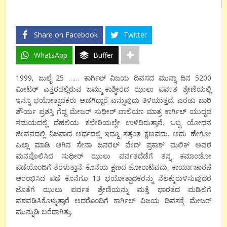
Share on Facebook
Twitter
WhatsApp
Buffer
1999, ಜುಲೈ 25 …… ಕಾರ್ಗಿಲ್ ವಿಜಯ ದಿವಸದ ಮುನ್ನಾ ದಿನ 5200
ಮೀಟರ್ ಎತ್ತರದಲ್ಲಿರುವ ಜಮ್ಮು-ಕಾಶ್ಮೀರದ ಝುಲು ಪರ್ವತ ಶ್ರೇಣಿಯಲ್ಲಿ
ಇನ್ನೂ ಭಯೋತ್ಪಾದಕರು ಅಡಗಿದ್ದಾರೆ ಎನ್ನುವುದು ತಿಳಿಯುತ್ತದೆ. ಎರಡು ಬಾರಿ
ಶೌರ್ಯ ಪ್ರಶಸ್ತಿ ಗೆದ್ದ ಮೇಜರ್ ಸುಧೀರ್ ವಾಲಿಯಾ ಮಾತ್ರ ಕಾರ್ಗಿಲ್ ಯುದ್ಧದ
ಸಮಯದಲ್ಲಿ ದೆಹಲಿಯ ಕಛೇರಿಯಲ್ಲೇ ಉಳಿದಿರುತ್ತಾನೆ. ಒಬ್ಬ ಯೋಧನ
ಜೀವನದಲ್ಲಿ ನಿಜವಾದ ಅರ್ಥದಲ್ಲಿ ಇದ್ದೂ ಸತ್ತಂತ ಕ್ಷಣವದು. ಅದು ಹೇಗೋ
ಎಲ್ಲಾ ಮಾಡಿ ಆಗಿನ ಸೇನಾ ಜನರಲ್ ವೇದ್ ಪ್ರಕಾಶ್ ಮಲಿಕ್ ಅವರ
ಮನವೊಲಿಸಿದ ಸುಧೀರ್ ಝುಲು ಪರ್ವತದೆಡೆಗೆ ತನ್ನ ಕಮಾಂಡೋ
ಪಡೆಯೊಂದಿಗೆ ತೆರಳುತ್ತಾನೆ. ಕೊನೆಯ ಕ್ಷಣದ ಹೋರಾಟವದು, ಕಾರ್ಯಾಚಾರಣೆ
ಆರಂಭಿಸಿದ ಪಡೆ ಕೊನೆಗೂ 13 ಭಯೋತ್ಪಾದಕರನ್ನು ನೆಲಕ್ಕುರುಳಿಸುವುದರ
ಜೊತೆಗೆ ಝುಲು ಪರ್ವತ ಶ್ರೇಣಿಯನ್ನು ಮತ್ತೆ ಭಾರತದ ಮಡಿಲಿಗೆ
ವಶವಡಿಸಿಕೊಳ್ಳುತ್ತಾರೆ ಅದರೊಂದಿಗೆ ಕಾರ್ಗಿಲ್ ವಿಜಯ ದಿವಸಕ್ಕೆ ಮೇಜರ್
ಮುನ್ನುಡಿ ಬರೆದಾಗಿತ್ತು.