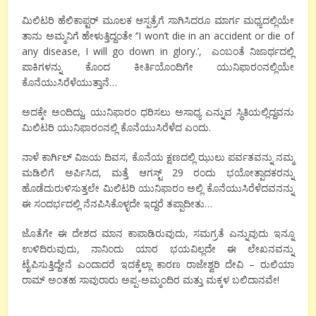
ಮಿಲಿಟರಿ ಹೆಲಿಕಾಪ್ಟರ್ ಮೂಲಕ ಆಸ್ಪತ್ರೆಗೆ ಸಾಗಿಸಿದರೂ ಮಾರ್ಗ ಮಧ್ಯದಲ್ಲಿಯೇ
ತಾನು ಅಮ್ಮನಿಗೆ ಹೇಳುತ್ತಿದ್ದಂತೇ ‘’I won’t die in an accident or die of
any disease, I will go down in glory.’, ಎಂಬಂತೆ ನಿಜಾರ್ಥದಲ್ಲಿ
ಪಾಕಿಗಳನ್ನು ಕೊಂದ ಕೀರ್ತಿಯೊಂದಿಗೇ ಯುನಿಫಾರಂನಲ್ಲಿಯೇ
ಕೊನೆಯುಸಿರೆಳೆಯುತ್ತಾನೆ…
ಅದಕ್ಕೇ ಅಂದಿದ್ದು, ಯುನಿಫಾರಂ ಧರಿಸಲು ಅಸಾಧ್ಯ ಎನ್ನುವ ಸ್ಥಿತಿಯಲ್ಲಿದ್ದವನು
ಮಿಲಿಟರಿ ಯುನಿಫಾರಂನಲ್ಲಿ ಕೊನೆಯುಸಿರೆಳೆದ ಎಂದು.
ನಾಳೆ ಕಾರ್ಗಿಲ್ ವಿಜಯ ದಿವಸ, ಕೊನೆಯ ಕ್ಷಣದಲ್ಲಿ ಝುಲು ಪರ್ವತವನ್ನು ನಮ್ಮ
ಮಡಿಲಿಗೆ ಅರ್ಪಿಸಿದ, ಮತ್ತೆ ಆಗಸ್ಟ್ 29 ರಂದು ಭಯೋತ್ಪಾದಕರನ್ನು
ಹೊಡೆದುರುಳಿಸುತ್ತಲೇ ಮಿಲಿಟರಿ ಯುನಿಫಾರಂ ಅಲ್ಲಿ ಕೊನೆಯುಸಿರೆಳೆದವನನ್ನು
ಈ ಸಂದರ್ಭದಲ್ಲಿ ನೆನಪಿಸಿಕೊಳ್ಳದೇ ಇದ್ದರೆ ತಪ್ಪಾದೀತು…
ಜೊತೆಗೇ ಈ ದೇಶದ ಮಾನ ಕಾಪಾಡಿರುವುದು, ಸಮಗ್ರತೆ ಎನ್ನುವುದು ಇನ್ನೂ
ಉಳಿದಿರುವುದು, ನಾನಿಂದು ಯಾರ ಭಯವಿಲ್ಲದೇ ಈ ಲೇಖನವನ್ನು
ಟೈಪಿಸುತ್ತಿದ್ದೇನೆ ಎಂದಾದರೆ ಇದಕ್ಕೆಲ್ಲಾ ಕಾರಣ ರಾಜೇಶ್ವರಿ ದೇವಿ – ರುಲಿಯಾ
ರಾಮ್ ಅಂತಹ ಸಾವುರಾರು ಅಪ್ಪ-ಅಮ್ಮಂದಿರ ಮತ್ತು ಮಕ್ಕಳ ಬಲಿದಾನವೇ!