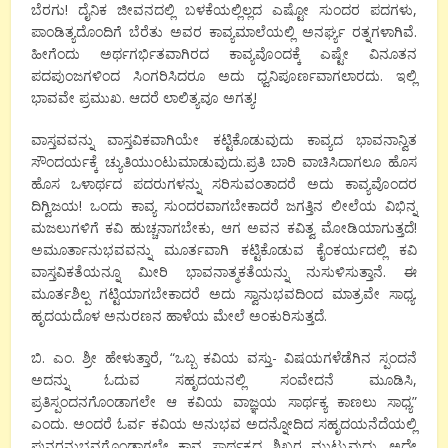
ಬೆರಗು! ದೈನಿಕ ಜೀವನದಲ್ಲಿ ಬಳಕೆಯಲ್ಲಿಲ್ಲದ ಎಷ್ಟೋ ಸುಂದರ ಪದಗಳು,
ಪಾಂಡಿತ್ಯದೊಂದಿಗೆ ಬೆರೆತು ಅವರ ಕಾವ್ಯಮಾಲೆಯಲ್ಲಿ ಅನರ್ಘ್ಯ ರತ್ನಗಳಾಗಿವೆ.
ಹೀಗೆಂದು ಅರ್ಥಗರ್ಭಿತವಾಗಿರದ ಕಾವ್ಯವೊಂದಕ್ಕೆ ಎಷ್ಟೇ ವಿನೂತನ
ಪದಪುಂಜಗಳಿಂದ ಸಿಂಗರಿಸಿದರೂ ಅದು ಧ್ವನಿಪೂರ್ಣವಾಗಲಾರದು. ಇಲ್ಲಿ
ಭಾವವೇ ಪ್ರಮುಖ. ಆದರೆ ಲಾಲಿತ್ಯವೂ ಅಗತ್ಯ!
ವಾಸ್ತವವನ್ನು ವಾಸ್ತವಿಕವಾಗಿಯೇ ಕಟ್ಟಿಕೊಡುವುದು ಕಾವ್ಯದ ಭಾವನಾನ್ವಿತ
ಸೌಂದರ್ಯಕ್ಕೆ ಚ್ಯುತಿಯುಂಟುಮಾಡುವುದು.ಪ್ರತಿ ಬಾರಿ ವಾಚಿಸಿದಾಗಲೂ ಹೊಸ
ಹೊಸ ಒಳಾರ್ಥದ ಪದರುಗಳನ್ನು ಸರಿಸುವಂತಾದರೆ ಅದು ಕಾವ್ಯವೊಂದರ
ದಿಗ್ವಿಜಯ! ಒಂದು ಕಾವ್ಯ ಸುಂದರವಾಗಬೇಕಾದರೆ ಜಗತ್ತಿನ ಲೀಲೆಯ ವಿಭಿನ್ನ
ಮಜಲುಗಳಿಗೆ ಕವಿ ಹುಚ್ಚನಾಗಬೇಕು, ಆಗ ಅವನ ಕವಿತ್ವ ಮೋಡಿಯಾಗುತ್ತದೆ!
ಅಮೂರ್ತಾನುಭವವನ್ನು ಮೂರ್ತವಾಗಿ ಕಟ್ಟಿಕೊಡುವ ಕೈಂಕರ್ಯದಲ್ಲಿ ಕವಿ
ವಾಸ್ತವಿಕತೆಯನ್ನೂ ಮೀರಿ ಭಾವನಾತ್ಮಕತೆಯನ್ನು ನುಸುಳಿಸುತ್ತಾನೆ. ಈ
ಮೂರ್ತಶಿಲ್ಪ ಗಟ್ಟಿಯಾಗಬೇಕಾದರೆ ಅದು ಸ್ವಾನುಭವದಿಂದ ಮಾತ್ರವೇ ಸಾಧ್ಯ.
ಹೃದಯದೊಳ ಅನುರಣನ ಹಾಳೆಯ ಮೇಲೆ ಅಂಕುರಿಸುತ್ತದೆ.
ಬಿ. ಎಂ. ಶ್ರೀ ಹೇಳುತ್ತಾರೆ, “ಒಬ್ಬ ಕವಿಯ ವಸ್ತು- ವಿಷಯಗಳೆಡೆಗಿನ ಸ್ಪಂದನೆ
ಅದನ್ನು ಓದುವ ಸಹೃದಯನಲ್ಲಿ ಸಂವೇದನೆ ಮೂಡಿಸಿ,
ಪ್ರತಿಸ್ಪಂದನಗೊಂಡಾಗಲೇ ಆ ಕವಿಯ ವಾಜ್ಞಯ ಸಾರ್ಥಕ್ಯ ಕಾಣಲು ಸಾಧ್ಯ”
ಎಂದು. ಅಂದರೆ ಓರ್ವ ಕವಿಯ ಅನುಭವ ಅದನ್ನೋದಿದ ಸಹೃದಯನೆದೆಯಲ್ಲಿ
ಪುನರನುಭವಗೊಂಡಾಗಲೇ ಕಾವ್ಯ ಸಾರ್ಥಕ್ಯದ ಶಿಖರ ಮುಟ್ಟುವುದು. ಅದೇ