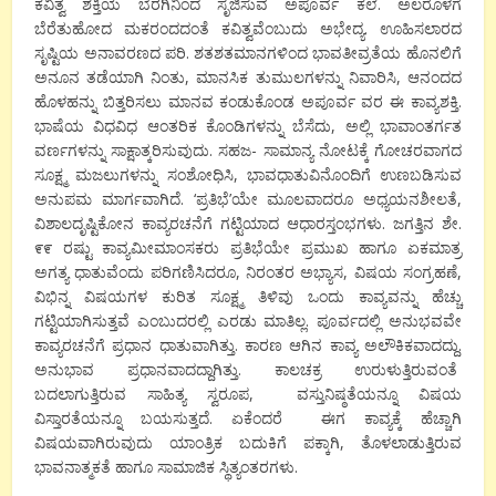
ಕವಿತ್ವ ಶಕ್ತಿಯ ಬೆರಗಿನಿಂದ ಸೃಜಿಸುವ ಅಪೂರ್ವ ಕಲೆ. ಅಲರೊಳಗೆ
ಬೆರೆತುಹೋದ ಮಕರಂದದಂತೆ ಕವಿತ್ವವೆಂಬುದು ಅಭೇದ್ಯ. ಊಹಿಸಲಾರದ
ಸೃಷ್ಟಿಯ ಅನಾವರಣದ ಪರಿ. ಶತಶತಮಾನಗಳಿಂದ ಭಾವತೀವ್ರತೆಯ ಹೊನಲಿಗೆ
ಅನೂನ ತಡೆಯಾಗಿ ನಿಂತು, ಮಾನಸಿಕ ತುಮುಲಗಳನ್ನು ನಿವಾರಿಸಿ, ಆನಂದದ
ಹೊಳಹನ್ನು ಬಿತ್ತರಿಸಲು ಮಾನವ ಕಂಡುಕೊಂಡ ಅಪೂರ್ವ ವರ ಈ ಕಾವ್ಯಶಕ್ತಿ.
ಭಾಷೆಯ ವಿಧವಿಧ ಆಂತರಿಕ ಕೊಂಡಿಗಳನ್ನು ಬೆಸೆದು, ಅಲ್ಲಿ ಭಾವಾಂತರ್ಗತ
ವರ್ಣಗಳನ್ನು ಸಾಕ್ಷಾತ್ಕರಿಸುವುದು. ಸಹಜ- ಸಾಮಾನ್ಯ ನೋಟಕ್ಕೆ ಗೋಚರವಾಗದ
ಸೂಕ್ಷ್ಮ ಮಜಲುಗಳನ್ನು ಸಂಶೋಧಿಸಿ, ಭಾವಧಾತುವಿನೊಂದಿಗೆ ಉಣಬಡಿಸುವ
ಅನುಪಮ ಮಾರ್ಗವಾಗಿದೆ. ‘ಪ್ರತಿಭೆ’ಯೇ ಮೂಲವಾದರೂ ಅಧ್ಯಯನಶೀಲತೆ,
ವಿಶಾಲದೃಷ್ಟಿಕೋನ ಕಾವ್ಯರಚನೆಗೆ ಗಟ್ಟಿಯಾದ ಆಧಾರಸ್ತಂಭಗಳು. ಜಗತ್ತಿನ ಶೇ.
೯೯ ರಷ್ಟು ಕಾವ್ಯಮೀಮಾಂಸಕರು ಪ್ರತಿಭೆಯೇ ಪ್ರಮುಖ ಹಾಗೂ ಏಕಮಾತ್ರ
ಅಗತ್ಯ ಧಾತುವೆಂದು ಪರಿಗಣಿಸಿದರೂ, ನಿರಂತರ ಅಭ್ಯಾಸ, ವಿಷಯ ಸಂಗ್ರಹಣೆ,
ವಿಭಿನ್ನ ವಿಷಯಗಳ ಕುರಿತ ಸೂಕ್ಷ್ಮ ತಿಳಿವು ಒಂದು ಕಾವ್ಯವನ್ನು ಹೆಚ್ಚು
ಗಟ್ಟಿಯಾಗಿಸುತ್ತವೆ ಎಂಬುದರಲ್ಲಿ ಎರಡು ಮಾತಿಲ್ಲ. ಪೂರ್ವದಲ್ಲಿ ಅನುಭವವೇ
ಕಾವ್ಯರಚನೆಗೆ ಪ್ರಧಾನ ಧಾತುವಾಗಿತ್ತು. ಕಾರಣ ಆಗಿನ ಕಾವ್ಯ ಅಲೌಕಿಕವಾದದ್ದು.
ಅನುಭಾವ ಪ್ರಧಾನವಾದದ್ದಾಗಿತ್ತು. ಕಾಲಚಕ್ರ ಉರುಳುತ್ತಿರುವಂತೆ
ಬದಲಾಗುತ್ತಿರುವ ಸಾಹಿತ್ಯ ಸ್ವರೂಪ, ವಸ್ತುನಿಷ್ಠತೆಯನ್ನೂ ವಿಷಯ
ವಿಸ್ತಾರತೆಯನ್ನೂ ಬಯಸುತ್ತದೆ. ಏಕೆಂದರೆ ಈಗ ಕಾವ್ಯಕ್ಕೆ ಹೆಚ್ಚಾಗಿ
ವಿಷಯವಾಗಿರುವುದು ಯಾಂತ್ರಿಕ ಬದುಕಿಗೆ ಪಕ್ಕಾಗಿ, ತೊಳಲಾಡುತ್ತಿರುವ
ಭಾವನಾತ್ಮಕತೆ ಹಾಗೂ ಸಾಮಾಜಿಕ ಸ್ಥಿತ್ಯಂತರಗಳು.