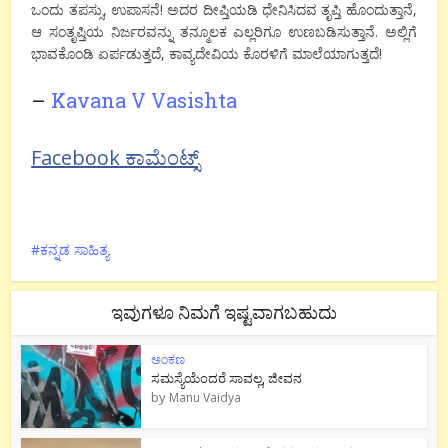
ಒಂದು ತಪಸ್ಸು, ಉಪಾಸನೆ! ಅದರ ದೀಪ್ತಿಯಡಿ ಧೇನಿಸಿದವ ತೃಪ್ತಿ ಹೊಂದುತ್ತಾನೆ,
ಆ ಸಂತೃಪ್ತಿಯ ನಿರ್ಜರವನ್ನು ತನ್ಮೂಲಕ ಎಲ್ಲರಿಗೂ ಉಣಬಡಿಸುತ್ತಾನೆ. ಅಲ್ಲಿಗೆ
ಭಾವಕೊಂಡಿ ಏರ್ಪಡುತ್ತದೆ, ಕಾವ್ಯದೇವಿಯ ಕೊರಳಿಗೆ ಮಾಲೆಯಾಗುತ್ತದೆ!
–
Kavana V Vasishta
Facebook ಕಾಮೆಂಟ್ಸ್
ಕನ್ನಡ ಸಾಹಿತ್ಯ
ಇವುಗಳೂ ನಿಮಗೆ ಇಷ್ಟವಾಗಬಹುದು
ಅಂಕಣ
ಸಮಸ್ಯೆಯೆಂದರೆ ಸಾವಲ್ಲ, ಜೀವನ
by
Manu Vaidya