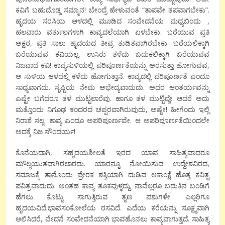
ಕವಿಗೆ ಬಹುದೊಡ್ಡ ಸಮ್ಮಾನ! ಬೇಂದ್ರೆ ಹೇಳುವಂತೆ “ತಾಪವೇ ತಪವಾಗಬೇಕು”.
ಹೃದಯ ಸರಸಿಯ ಆಳದಲ್ಲಿ ಮೂಡಿದ ಸಂವೇದನೆಯ ಮಧ್ಯಬಿಂದು ,
ಹಲವಾರು ವರ್ತುಲಗಳಾಗಿ ಕಾವ್ಯದಲೆಯಾಗಿ ಏಳಬೇಕು. ಬರೆಯುವ ಪ್ರತಿ
ಅಕ್ಷರ, ಪ್ರತಿ ಸಾಲು ಹೃದಯದ ತೀವ್ರ ತುಡಿತವಾಗಿರಬೇಕು. ಬರೆಯಲಿಕ್ಕಾಗಿ
ಬರೆಯುವವ ಕವಿಯಲ್ಲ, ಉಸಿರು ತಳೆದು ಬದುಕಲಿಕ್ಕಾಗಿ ಬರೆಯುವವ
ನಿಜವಾದ ಕವಿ! ಕಾವ್ಯಸುಳಿಯಲ್ಲಿ ಪರಿಪೂರ್ಣತೆಯನ್ನು ಅರಸುತ್ತಾ ಹೋಗುವವ,
ಆ ಸುಳಿಯ ಆಳದಲ್ಲಿ ಕಳೆದು ಹೋಗುತ್ತಾನೆ. ಕಾವ್ಯದಲ್ಲಿ ಪರಿಪೂರ್ಣತೆ ಎಂದೂ
ಸಾಧ್ಯವಾಗದು. ಸೃಷ್ಟಿಯ ನೇಮ ಅಭೇದ್ಯವಾದುದು. ಅದರ ಆಂತರ್ಯವನ್ನು
ಎಷ್ಟೇ ಬಗೆದರೂ ತಳ ಮುಟ್ಟಲಾರೆವು. ಹಾಗೂ ತಳ ಮುಟ್ಟಿದ್ದೇ ಆದರೆ ಅದು
ಮತ್ತೊಂದು ನಿಗೂಢ ಕಂದರದ ಚಪ್ಪರವಾಗಿರುವುದು, ಅಷ್ಟೇ! ಹೀಗೆಂದು ಇಲ್ಲಿ
ನಿರಾಶೆ ಸಲ್ಲ. ಕಾವ್ಯ ಎಂದೂ ಅಪರಿಪೂರ್ಣವೇ. ಆ ಅಪರಿಪೂರ್ಣತೆಯಿಂದಲೇ
ಅದಕ್ಕೆ ನಿಜ ಸೌಂದರ್ಯ!
ಕೊನೆಯದಾಗಿ, ಸಹೃದಯಶೀಲತೆ ಇರದ ಯಾವ ಸಾಹಿತ್ಯವಾದರೂ
ಮೌಲ್ಯಯುತವಾಗಿರಲಾರದು. ಯಾರನ್ನೂ ನೋಯಿಸುವ ಉದ್ದೇಶವಿರದ,
ಸಮಾಜಕ್ಕೆ ತಾನೊಂದು ಪ್ರೇರಕ ಶಕ್ತಿಯಾಗಿ ದುಡಿವ ಆಕಾಂಕ್ಷೆ ಹೊತ್ತ ಕವಿತ್ವ
ಪವಿತ್ರವಾದುದು. ಅಂತಹ ಕಾವ್ಯ ತೂಕವುಳ್ಳದ್ದು. ನಾವೆಲ್ಲರೂ ಬದುಕಿನ ಬಂಡಿಗೆ
ಹೆಗಲು ಕೊಟ್ಟು ಸಾಗುತ್ತಿರುವ ತೃಣ ಪಶುಗಳೇ. ಎಲ್ಲರಿಗೂ
ಹೃದಯವಿದೆ.ಭಾವಸಂಕೋಲೆಯ ರಸವಿದೆ. ಎದೆಯ ಕರೆಯನ್ನು ಸೂಕ್ಷ್ಮವಾಗಿ
ಆಲಿಸಿದರೆ, ವೇದನೆ ಸಂವೇದನೆಯಾಗಿ ಭಾವಹೊನಲು ಕಾವ್ಯವಾಗುತ್ತದೆ. ಸಾಹಿತ್ಯ