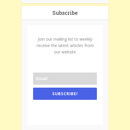
Subscribe
Join our mailing list to weekly
receive the latest articles from
our website
SUBSCRIBE!
One e-mail a week. We don't spam.
Don't forget to check the promotional
tab if you are using gmail.