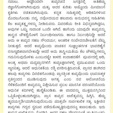
ಸವಾಲು. ಆದ್ದರಿಂದಲೇ ಕಾವ್ಯರಚನೆ ಜಗತ್ತಿನಲ್ಲಿ ಅತಿಹೆಚ್ಚು
ಜಿಜ್ಞಾಸೆಗೊಳಗಾಗಿರುವುದು ಮತ್ತು ಅದರ ಕುರಿತು ಅಷ್ಟೊಂದು ಮೀಮಾಂಸೆ
ಕೃತಿಗಳು ರಚಿತವಾಗಿರುವುದು. ಕನ್ನಡ ಸಾಹಿತ್ಯದಲ್ಲಿ ಆದಿಕವಿಗಳಿಂದ
ಮೊದಲುಗೊಂಡು ನವ್ಯ, ನವೋದಯದ ಹಲವಾರು ಅನುಭವಸ್ಥ ಸಾಹಿತಿಗಳು
ಕೆಲ ಕಾವ್ಯತತ್ತ್ವಗಳನ್ನು ನೀಡಿರುವರು. ವಿವರಣೆಯ ರೀತಿ ವಿಭಿನ್ನವಾಗಿದ್ದರೂ,
ಅವುಗಳ ಒಟ್ಟು ಸಾರಾಂಶ ಒಂದೇ ಆಗಿದೆ. ಹಾಗೆಂದು ಯಾವುದೇ ಕಾವ್ಯವನ್ನು
ಶಾಸ್ತ್ರದ ಚೌಕಟ್ಟಿನೊಳಗೆ ನಿರ್ಬಂಧಿಸಲಾಗದು. ಹಾಗೂ ನಿರ್ಬಂಧಿಸಿದ್ದೇ ಆದರೆ
ಅದು ಆ ಕಾವ್ಯದ ಸಹಜ ಸೌಂದರ್ಯ, ಆಂತರಿಕ ಸಂವೇದನಾಶೀಲತೆಗೆ ಪೆಟ್ಟು
ನೀಡುತ್ತದೆ. ಆದರೆ ಕಾವ್ಯವೊಂದು ವಾಚಕನ ಸೂಕ್ಷ್ಮಾಂತರ್ಗತ ಭಾವಜಿಹ್ವೆಗೆ
ರಸಾಸ್ವಾದಿತವಾಗಬೇಕಾದ್ದೇ ಆದರೆ ಅದು ಶಾಸ್ತ್ರೀಯತೆಯ ಕೆಲ ಚೌಕಟ್ಟುಗಳನ್ನು
ಗಮನಿಸುವುದೊಳಿತು ಎಂಬುದಷ್ಟೇ ಕಾಳಜಿ. ಉದಾಹರಣೆಗೆ ಪೂರ್ವದಲ್ಲಿ ಆದಿ,
ಅಂತ್ಯ ಅಥವಾ ಮಧ್ಯಪ್ರಾಸಗಳಿಗೆ ಕಾವ್ಯಲಕ್ಷಣಗಳಲ್ಲಿ ಪ್ರಮುಖವಾದ ಒಂದು
ಸ್ಥಾನವಿತ್ತು. ಆದರೆ ಆಧುನಿಕತೆಯ ರಶ್ಮಿ ಪಸರಿಸುತ್ತಿರುವಂತೆ, ಪ್ರಾಸದ ಹಂಗಿರದ
ಹಲವು ಕಾವ್ಯಗಳು ವಿರಚಿತಗೊಂಡವು. ಪ್ರಾಸಕ್ಕಿಂತ ಕಾವ್ಯವೊಂದು ಭಾವನಾತ್ಮಕ
ಪ್ರತಿಸ್ಪಂದನ ಮೂಡಿಸುವುದು ಅಗತ್ಯ ಎಂಬ ನವ ಆಲೋಚನೆಯ
ಸೆಳೆತದೊಂದಿಗೆ ಕಾವ್ಯವನ್ನು ವಿಶ್ಲೇಷಿಸುವ ಪ್ರಬಲ ಮಾನಸಿಕ ಪರಂಪರೆಯೊಂದು
ಆಧುನಿಕ ಕವಿಗಳಲ್ಲಿ ಹುಟ್ಟಿಕೊಂಡಿತು. ಈ ವಾದವನ್ನು ಮುಕ್ತಮನಸ್ಸಿನಿಂದ
ಒಪ್ಪಿಕೊಳ್ಳಬಹುದಾಗಿದ್ದರೂ, ಪ್ರಾಸ ಕಾವ್ಯದ ಲಾಲಿತ್ಯವನ್ನು ಹಿಗ್ಗಿಸಿ, ಹೆಚ್ಚು
ಹೃದಯಸ್ಪರ್ಶಿಯಾಗಿಸುವುದೆಂಬುದು ಮಾತ್ರವೇ ಸಾರ್ವಕಾಲಿಕ ಸತ್ಯ. ಇತ್ತೀಚಿನ
ಕಾವ್ಯಗಳು ಗದ್ಯದ ಸ್ವರೂಪ ಪಡೆದುಕೊಳ್ಳುತ್ತಿರುವುದನ್ನೂ ಕಾಣಬಹುದು. ಇದು
ಕಾವ್ಯದ ಲಾಲಿತ್ಯವನ್ನು ಸೊರಗಿಸಿ, ಅದರ ಸಹಜ ಸೌಂದರ್ಯಕ್ಕೆ ಚ್ಯುತಿಯುಂಟು