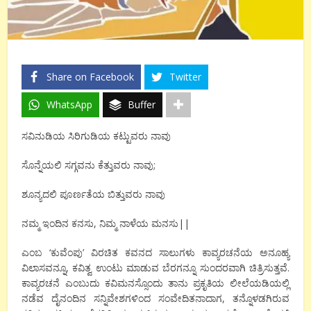
Share on Facebook
Twitter
WhatsApp
Buffer
ಸವಿನುಡಿಯ ಸಿರಿಗುಡಿಯ ಕಟ್ಟುವರು ನಾವು
ಸೊನ್ನೆಯಲಿ ಸಗ್ಗವನು ಕೆತ್ತುವರು ನಾವು;
ಶೂನ್ಯದಲಿ ಪೂರ್ಣತೆಯ ಬಿತ್ತುವರು ನಾವು
ನಮ್ಮ ಇಂದಿನ ಕನಸು, ನಿಮ್ಮ ನಾಳೆಯ ಮನಸು||
ಎಂಬ ‘ಕುವೆಂಪು’ ವಿರಚಿತ ಕವನದ ಸಾಲುಗಳು ಕಾವ್ಯರಚನೆಯ ಅನೂಹ್ಯ
ವಿಲಾಸವನ್ನೂ, ಕವಿತ್ವ ಉಂಟು ಮಾಡುವ ಬೆರಗನ್ನೂ ಸುಂದರವಾಗಿ ಚಿತ್ರಿಸುತ್ತವೆ.
ಕಾವ್ಯರಚನೆ ಎಂಬುದು ಕವಿಮನಸ್ಸೊಂದು ತಾನು ಪ್ರಕೃತಿಯ ಲೀಲೆಯಡಿಯಲ್ಲಿ
ನಡೆವ ದೈನಂದಿನ ಸನ್ನಿವೇಶಗಳಿಂದ ಸಂವೇದಿತನಾದಾಗ, ತನ್ನೊಳಡಗಿರುವ