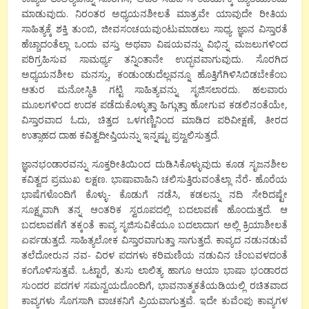
ಮಾಡುವುದು. ನಿರಂತರ ಅಧ್ಯಯನಶೀಲತೆ ಮಾತ್ರವೇ ಯಾವುದೇ ರೀತಿಯ
ಸಾಹಿತ್ಯಕ್ಕೆ ಶಕ್ತಿ ತುಂಬಿ, ಜೀವಸಂಚಯವುಂಟುಮಾಡಲು ಸಾಧ್ಯ. ಜ್ಞಾನ ವಿಸ್ತಾರತೆ
ಹೆಚ್ಚಾದಂತೆಲ್ಲಾ ಒಂದು ವಸ್ತು ಅಥವಾ ವಿಷಯವನ್ನು ವಿಭಿನ್ನ ಮಜಲುಗಳಿಂದ
ಪರಿಗ್ರಹಿಸುವ ಸಾಮರ್ಥ್ಯ ತನ್ನಿಂತಾನೇ ಉದ್ಭವವಾಗುವುದು. ಸೊರಗಿದ
ಅಧ್ಯಯನಶೀಲ ಮನಸ್ಸು, ಕಂಡುಂಡುದೆಲ್ಲವನ್ನೂ ಹೊತ್ತಿಗೆಗಿಳಿಸಿಬಿಡಬೇಕೆಂಬ
ಆತುರ ಮನೋಸ್ಥಿತಿ ಗಟ್ಟಿ ಸಾಹಿತ್ಯವನ್ನು ಸೃಜಿಸಲಾರದು. ಹಲವಾರು
ಮೂಲಗಳಿಂದ ಉದಕ ಪಡೆದುಕೊಳ್ಳುತ್ತಾ ಹಿಗ್ಗುತ್ತಾ ಹೋಗುವ ಕಡಲಿನಂತೆಯೇ,
ವಿಸ್ತಾರವಾದ ಓದು, ಚಿತ್ತದ ಒಳಗಣ್ಣಿನಿಂದ ಮಾಡಿದ ಪರಿವೀಕ್ಷಣೆ, ತೀರದ
ಉತ್ಸಾಹದ ದಾಹ ಕವಿತ್ವದೀಪ್ತಿಯನ್ನು ಇನ್ನಷ್ಟು ಪ್ರಜ್ವಲಿಸುತ್ತದೆ.
ಜ್ಞಾನಭಂಡಾರವನ್ನು ಸೂಕ್ತರೀತಿಯಿಂದ ದುಡಿಸಿಕೊಳ್ಳುವುದು ಕೂಡ ಸೃಜನಶೀಲ
ಕವಿತ್ವದ ಪ್ರಮುಖ ಲಕ್ಷಣ. ಭಾಷಾವಾಹಿನಿ ಚಲಿಸುತ್ತಿರುವಂತೆಲ್ಲಾ ನೆರೆ- ಹೊರೆಯ
ಭಾಷೆಗಳೊಂದಿಗೆ ಕೊಳ್ಳು- ಕೊಡುಗೆ ನಡೆಸಿ, ಕಡಲನ್ನು ನದಿ ಸೇರಿದಷ್ಟೇ
ಸೂಕ್ಷ್ಮವಾಗಿ ತನ್ನ ಆಂತರಿಕ ಸ್ವರೂಪದಲ್ಲಿ ಬದಲಾವಣೆ ಹೊಂದುತ್ತದೆ. ಆ
ಬದಲಾವಣೆಗೆ ತಕ್ಕಂತೆ ಕಾವ್ಯ ಸೃಜಿಸುವಿಕೆಯೂ ಬದಲಾದಾಗ ಅಲ್ಲಿ ಕ್ರಿಯಾಶೀಲತೆ
ಏರ್ಪಡುತ್ತದೆ. ಸಾಹಿತ್ಯಲೋಕ ವಿಸ್ತಾರವಾಗುತ್ತಾ ಸಾಗುತ್ತದೆ. ಕಾವ್ಯದ ನಡುನಡುವೆ
ತಲೆದೋರುನ ನವ- ವಿರಳ ಪದಗಳು ಕರಿಮಣಿಯ ನಡುವಿನ ಚೆಂಬವಳದಂತೆ
ಕಂಗೊಳಿಸುತ್ತವೆ. ಒಟ್ಟಾರೆ, ತುಸು ಲಾಲಿತ್ಯ ಹಾಗೂ ಆಯಾ ಭಾಷಾ ಭಂಡಾರದ
ಸುಂದರ ಪದಗಳ ಸಮನ್ವಯದೊಂದಿಗೆ, ಭಾವನಾತ್ಮಕತೆಯಡಿಯಲ್ಲಿ ರಚಿತವಾದ
ಕಾವ್ಯಗಳು ಸೊಗಸಾಗಿ ವಾಚಕನಿಗೆ ಪ್ರಿಯವಾಗುತ್ತವೆ. ಇದೇ ಕುವೆಂಪು ಕಾವ್ಯಗಳ