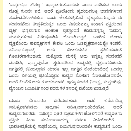
‘ಕಾವ್ಯರಚನಾ ಕೌಶಲ್ಯ ‘ ಜನ್ಮಾಂತರ್ಗತವಾದುದು ಎಂದು ವಾದಿಸುವ ಒಂದು
ದೊಡ್ಡ ಗುಂಪೇ ಇದೆ. ಆದರೆ ಪ್ರತಿಯೊಂದು ಹೃದಯದಲ್ಲೂ ಭಾವನೆಗಳಿಂದ
ಸಂವೇದನೆಗೊಳಪಡುವ ಒಂದು ಚೇತಸಶಕ್ತಿಯಿದೆ. ವ್ಯತ್ಯಾಸವಾಗುವುದು ಈ
ಸಂವೇದನೆಯ ತೀವ್ರತೆಯಷ್ಟೇ! ಒಂದು ವಿಷಯವನ್ನು ಕಂಡಾಗ ವ್ಯಕ್ತಿಯಿಂದ
ವ್ಯಕ್ತಿಗೆ ಭಿನ್ನವಾಗುವ ಆಂತರಿಕ ಪ್ರತಿಸ್ಪಂದನೆ ಕವಿಮನಸ್ಸನ್ನು ಸಾಮಾನ್ಯ
ಮನಸ್ಸುಗಳಿಂದ ವಿಶೇಷವಾಗಿಸಿ ಬೇರ್ಪಡಿಸುತ್ತದೆ. ಒಣಗಿದ ಬೋಳು
ವೃಕ್ಷವೊಂದು ಹಲವ್ಯಕ್ತಿಗಳಿಗೆ ಕೇವಲ ಒಂದು ಒಣವೃಕ್ಷವಾಗಿಯಷ್ಟೇ ಕಂಡರೆ,
ಕವಿಮನಸ್ಸೊಂದಕ್ಕೆ ಅದು ಬೀತಬದುಕಿನ ಪ್ರತಿಬಿಂಬದಂತೆ
ಗೋಚರವಾಗಬಹುದು. ಮತ್ತೊಂದು ಮನಕ್ಕೆ ಅದು ಇನ್ನಷ್ಟು ಸಂವೇದನೆ
ಮೂಡಿಸಿ, ಇನ್ನ್ಯಾವುದೋ ಸ್ವರೂಪದಿಂದ ಕಾವ್ಯದಲ್ಲಿ ವ್ಯಕ್ತವಾಗಬಹುದು.
ಜಗತ್ತಿನಲ್ಲಿ ಕವಿಯಲ್ಲದವ ಯಾರೂ ಇಲ್ಲ. ಜಗತ್ತಿನ ಲೀಲೆಯಾಟದಲ್ಲಿ ಒಂದಲ್ಲ
ಒಂದು ಬಗೆಯಲ್ಲಿ ಪ್ರತಿಯೊಬ್ಬರೂ ಕಾವ್ಯದ ಮೋಡಿಗೆ ಸೋತುಹೋದವರೇ.
ಆದರೆ ಕೆಲವೆಡೆ ಅದು ಗೋಚರವಾದರೆ, ಇನ್ನೂ ಕೆಲವೆಡೆ ನಿರ್ಲಕ್ಷ್ಯ, ಸುಪ್ತಅರಿವು,
ದೈನಂದಿನ ಜಂಜಾಟಗಳಂಥ ಪದರುಗಳ ತಳದಲ್ಲಿ ಮರೆಯಾಗಿಬಿಡುತ್ತದೆ.
ಯಾರು ಬೇಕಾದರೂ ಬರೆಯಬಹುದು. ಆದರೆ ಬರೆದುದೆಲ್ಲಾ
ಸಾಹಿತ್ಯವಾಗಿಬಿಡಲು ಸಾಧ್ಯವಾ? ಸಾಹಿತ್ಯವಾಗಬಹುದೇನೋ, ಆದರೆ
ಕಾವ್ಯವಾಗಲಾರದು. ಸಾಹಿತ್ಯದ ಇತರ ಪ್ರಾಕಾರಗಳಿಗೆ ಹೋಲಿಸಿದರೆ ಕಾವ್ಯರಚನಾ
ಪ್ರಕ್ರಿಯೆ ತೀರಾ ಸಂಕೀರ್ಣವಾದದ್ದು. ಪದಗಳ ಮಿತಿಯೊಂದಿಗೆ ,
ಭಾವತೀವ್ರತೆಯಲ್ಲಿ ಗಾಢತೆಯನ್ನು ಬಯಸುವುದರಿಂದಲೇ ಕಾವ್ಯರಚನೆ ಒಂದು