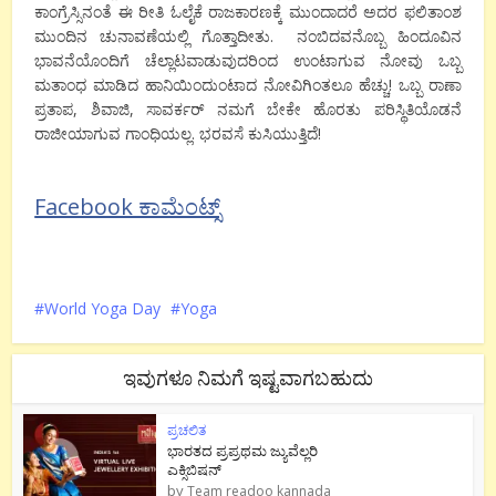
ಕಾಂಗ್ರೆಸ್ಸಿನಂತೆ ಈ ರೀತಿ ಓಲೈಕೆ ರಾಜಕಾರಣಕ್ಕೆ ಮುಂದಾದರೆ ಅದರ ಫಲಿತಾಂಶ
ಮುಂದಿನ ಚುನಾವಣೆಯಲ್ಲಿ ಗೊತ್ತಾದೀತು. ನಂಬಿದವನೊಬ್ಬ ಹಿಂದೂವಿನ
ಭಾವನೆಯೊಂದಿಗೆ ಚೆಲ್ಲಾಟವಾಡುವುದರಿಂದ ಉಂಟಾಗುವ ನೋವು ಒಬ್ಬ
ಮತಾಂಧ ಮಾಡಿದ ಹಾನಿಯಿಂದುಂಟಾದ ನೋವಿಗಿಂತಲೂ ಹೆಚ್ಚು! ಒಬ್ಬ ರಾಣಾ
ಪ್ರತಾಪ, ಶಿವಾಜಿ, ಸಾವರ್ಕರ್ ನಮಗೆ ಬೇಕೇ ಹೊರತು ಪರಿಸ್ಥಿತಿಯೊಡನೆ
ರಾಜೀಯಾಗುವ ಗಾಂಧಿಯಲ್ಲ. ಭರವಸೆ ಕುಸಿಯುತ್ತಿದೆ!
Facebook ಕಾಮೆಂಟ್ಸ್
World Yoga Day
Yoga
ಇವುಗಳೂ ನಿಮಗೆ ಇಷ್ಟವಾಗಬಹುದು
ಪ್ರಚಲಿತ
ಭಾರತದ ಪ್ರಪ್ರಥಮ ಜ್ಯುವೆಲ್ಲರಿ
ಎಕ್ಸಿಬಿಷನ್
by
Team readoo kannada