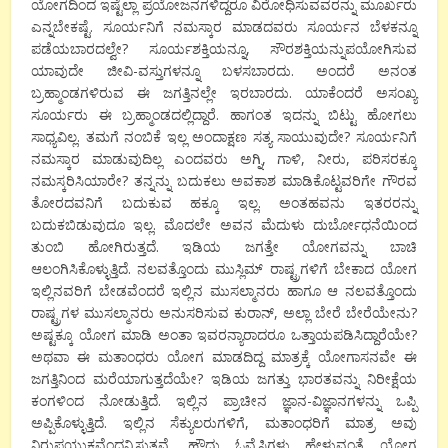
ಯೋಗದಿಂದ ಇಷ್ಟೆಲ್ಲಾ ಪ್ರಯೋಜನಗಳಿದ್ದರೂ ವಿರೋಧಿಸುವವರನ್ನು ಮೂರ್ಖರು
ಎನ್ನಬೇಕಷ್ಟೆ. ಸೂರ್ಯನಿಗೆ ನಮಸ್ಕಾರ ಮಾಡದವರು ಸೂರ್ಯನ ಬೆಳಕನ್ನೂ
ಪಡೆಯಬಾರದಲ್ವೇ? ಸೂರ್ಯಶಕ್ತಿಯನ್ನೂ, ಸೌರಶಕ್ತಿಯನ್ನುಪಯೋಗಿಸುವ
ಯಾವುದೇ ಜೀವಿ-ವಸ್ತುಗಳನ್ನೂ ಬಳಸಬಾರದು. ಅಂದರೆ ಅನಂತ
ಬ್ರಹ್ಮಾಂಡಗಳಿರುವ ಈ ಜಗತ್ತಿನಲ್ಲೇ ಇರಬಾರದು. ಯಾಕೆಂದರೆ ಅಸಂಖ್ಯ
ಸೂರ್ಯರು ಈ ಬ್ರಹ್ಮಾಂಡದಲ್ಲಿದ್ದಾರೆ. ಹಾಗಂತ ಇದನ್ನು ಬಿಟ್ಟು ಹೋಗಲು
ಸಾಧ್ಯವಿಲ್ಲ. ತಮಗೆ ನಂಬಿಕೆ ಇಲ್ಲ ಅಂದಾಕ್ಷಣ ಸತ್ಯ ಸಾಯುವುದೇ? ಸೂರ್ಯನಿಗೆ
ನಮಸ್ಕಾರ ಮಾಡುವುದಿಲ್ಲ ಎಂದವರು ಅಗ್ನಿ, ಗಾಳಿ, ನೀರು, ಪರಿಸರಕ್ಕೂ
ನಮಸ್ಕರಿಸಿಯಾರೇ? ತನ್ನನ್ನು ಬದುಕಲು ಅವಕಾಶ ಮಾಡಿಕೊಟ್ಟವರಿಗೇ ಗೌರವ
ತೋರದವನಿಗೆ ಬದುಕುವ ಹಕ್ಕೂ ಇಲ್ಲ. ಅಂತಹವನು ಇತರರನ್ನು
ಬದುಕಬಿಡುವುದೂ ಇಲ್ಲ. ಮೊದಲೇ ಅವನ ಮೆದುಳು ದುರ್ಬೋಧನೆಯಿಂದ
ತುಂಬಿ ಹೋಗಿರುತ್ತದೆ. ಇಡಿಯ ಜಗತ್ತೇ ಯೋಗವನ್ನು ಬಾಚಿ
ಆಲಂಗಿಸಿಕೊಳ್ಳುತ್ತಿದೆ. ನಲವತ್ತೊಂದು ಮುಸ್ಲಿಮ್ ರಾಷ್ಟ್ರಗಳಿಗೆ ಬೇಕಾದ ಯೋಗ
ಇಲ್ಲಿನವರಿಗೆ ಬೇಡವೆಂದರೆ ಇಲ್ಲಿನ ಮುಸಲ್ಮಾನರು ಹಾಗೂ ಆ ನಲವತ್ತೊಂದು
ರಾಷ್ಟ್ರಗಳ ಮುಸಲ್ಮಾನರು ಅನುಸರಿಸುವ ಕುರಾನ್, ಅಲ್ಲಾ ಬೇರೆ ಬೇರೆಯೇನು?
ಅಷ್ಟಕ್ಕೂ ಯೋಗ ಮಾಡಿ ಅಂತಾ ಇವರನ್ಯಾರಾದರೂ ಒತ್ತಾಯಪಡಿಸಿದ್ದಾರೆಯೇ?
ಅಥವಾ ಈ ಮತಾಂಧರು ಯೋಗ ಮಾಡದಿದ್ದ ಮಾತ್ರಕ್ಕೆ ಯೋಗಾಸನವೇ ಈ
ಜಗತ್ತಿನಿಂದ ಮರೆಯಾಗುತ್ತದೆಯೇ? ಇಡಿಯ ಜಗತ್ತು ಭಾರತವನ್ನು ನಿರೀಕ್ಷೆಯ
ಕಂಗಳಿಂದ ನೋಡುತ್ತಿದೆ. ಇಲ್ಲಿನ ಪ್ರಾಚೀನ ಜ್ಞಾನ-ವಿಜ್ಞಾನಗಳನ್ನು ಒಪ್ಪಿ
ಅಪ್ಪಿಕೊಳ್ಳುತ್ತಿದೆ. ಇಲ್ಲಿನ ಸೆಕ್ಯುಲರುಗಳಿಗೆ, ಮತಾಂಧರಿಗೆ ಮಾತ್ರ ಅವು
ನಿರುಪಯುಕ್ತವೆಂದನ್ನಿಸುತ್ತವೆ. ಹೌದು ಓವೈಸಿಗಳು ಹೇಳುವಂತೆ ಯೋಗ