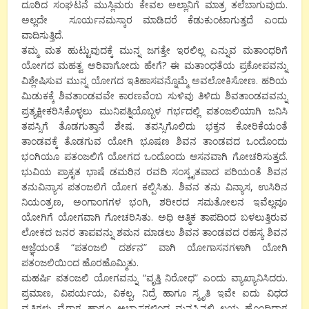
ದೂರಿದ ಸಂಘಟನೆ ಮುಸ್ಲಿಮರು ಕೇವಲ ಅಲ್ಲಾನಿಗೆ ಮಾತ್ರ ತಲೆಬಾಗುವುದು.
ಅಲ್ಲದೇ ಸೂರ್ಯನಮಸ್ಕಾರ ಮಾಡಿದರೆ ಕೆಡುಕುಂಟಾಗುತ್ತದೆ ಎಂದು
ವಾದಿಸುತ್ತಿದೆ.
ತಮ್ಮ ಮತ ಹುಟ್ಟುವುದಕ್ಕೆ ಮುನ್ನ ಜಗತ್ತೇ ಇರಲಿಲ್ಲ ಎನ್ನುವ ಮತಾಂಧರಿಗೆ
ಯೋಗದ ಮಹತ್ವ ಅರಿವಾಗೋದು ಹೇಗೆ? ಈ ಮತಾಂಧತೆಯ ಪ್ರಕೋಪವನ್ನು
ವಿಶ್ಲೇಷಿಸುವ ಮುನ್ನ ಯೋಗದ ಇತಿಹಾಸವನ್ನೊಮ್ಮೆ ಅವಲೋಕಿಸೋಣ. ಹರಿಯ
ಮಿಡುಕಕ್ಕೆ ಶಿವತಾಂಡವವೇ ಕಾರಣವೆಂಬ ಸುಳಿವು ತಿಳಿದು ಶಿವತಾಂಡವವನ್ನು
ಪ್ರತ್ಯಕ್ಷೀಕರಿಸಿಕೊಳ್ಳಲು ಮುನಿಪತ್ನಿಯೊಬ್ಬಳ ಗರ್ಭದಲ್ಲಿ ಪತಂಜಲಿಯಾಗಿ ಜನಿಸಿ
ತಪಸ್ಸಿಗೆ ತೊಡಗುತ್ತಾನೆ ಶೇಷ. ತಪಸ್ಸಿಗೊಲಿದು ಭಕ್ತನ ಕೋರಿಕೆಯಂತೆ
ತಾಂಡವಕ್ಕೆ ತೊಡಗುವ ಯೋಗಿ ಭೂಷಣ ಶಿವನ ತಾಂಡವದ ಒಂದೊಂದು
ಭಂಗಿಯೂ ಪತಂಜಲಿಗೆ ಯೋಗದ ಒಂದೊಂದು ಆಸನವಾಗಿ ಗೋಚರಿಸುತ್ತದೆ.
ಭುವಿಯ ಪ್ರಾಕೃತ ಭಾಷೆ ಡಮರಿನ ರವದಿ ಸಂಸ್ಕೃತವಾದ ಪರಿಯಂತೆ ಶಿವನ
ತನುವಿನ್ಯಾಸ ಪತಂಜಲಿಗೆ ಯೋಗ ಕಲ್ಪಿಸಿತು. ಶಿವನ ತನು ವಿನ್ಯಾಸ, ಉಸಿರಿನ
ನಿಯಂತ್ರಣ, ಅಂಗಾಂಗಗಳ ಭಂಗಿ, ಶರೀರದ ಸಮತೋಲನ ಇವೆಲ್ಲವೂ
ಯೋಗಿಗೆ ಯೋಗವಾಗಿ ಗೋಚರಿಸಿತು. ಅಧಿ ಆತ್ಮಿಕ ತಾಪದಿಂದ ಬಳಲುತ್ತಿರುವ
ಲೋಕದ ಜನರ ತಾಪವನ್ನು ಶಮನ ಮಾಡಲು ಶಿವನ ತಾಂಡವದ ರಹಸ್ಯ ಶಿವನ
ಆಜ್ಞೆಯಂತೆ “ಪತಂಜಲಿ ದರ್ಶನ” ವಾಗಿ ಯೋಗಾಸನಗಳಾಗಿ ಯೋಗಿ
ಪತಂಜಲಿಯಿಂದ ಹೊರಹೊಮ್ಮಿತು.
ಮಹರ್ಷಿ ಪತಂಜಲಿ ಯೋಗವನ್ನು “ವೃತ್ತಿ ನಿರೋಧ” ಎಂದು ವ್ಯಾಖ್ಯಾನಿಸಿದರು.
ಪ್ರಮಾಣ, ವಿಪರ್ಯಯ, ವಿಕಲ್ಪ, ನಿದ್ರೆ ಹಾಗೂ ಸ್ಮೃತಿ ಇವೇ ಐದು ವಿಧದ
ವೃತ್ತಿಗಳು ವೈರಾಗ್ಯ ಹಾಗೂ ಅಭ್ಯಾಸಗಳಿಂದ ಮನಸ್ಸಿನಲ್ಲಿ ಲಯ ಹೊಂದಿದಾಗ