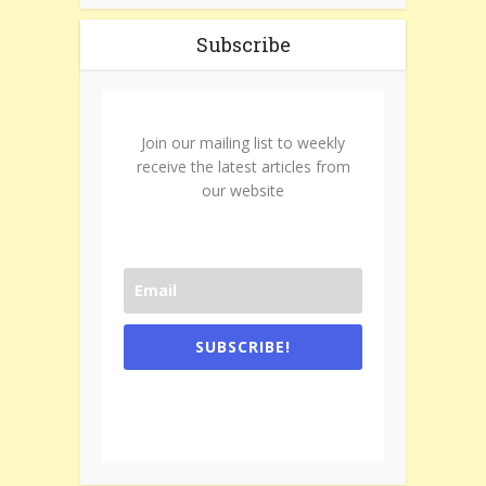
Subscribe
Join our mailing list to weekly
receive the latest articles from
our website
SUBSCRIBE!
One e-mail a week. We don't spam.
Don't forget to check the promotional
tab if you are using gmail.