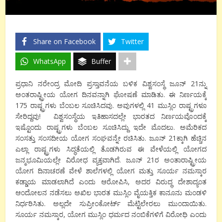
Share on Facebook
Twitter
WhatsApp
Buffer
ಪ್ರಧಾನಿ ನರೇಂದ್ರ ಮೋದಿ ಪ್ರಸ್ತಾವನೆಯ ಬಳಿಕ ವಿಶ್ವಸಂಸ್ಥೆ ಜೂನ್ 21ನ್ನು
ಅಂತರಾಷ್ಟ್ರೀಯ ಯೋಗ ದಿನವನ್ನಾಗಿ ಘೋಷಣೆ ಮಾಡಿತು. ಈ ನಿರ್ಣಯಕ್ಕೆ
175 ರಾಷ್ಟ್ರಗಳು ಬೆಂಬಲ ಸೂಚಿಸಿದವು. ಅವುಗಳಲ್ಲಿ 41 ಮುಸ್ಲಿಂ ರಾಷ್ಟ್ರಗಳೂ
ಸೇರಿದ್ದವು! ವಿಶ್ವಸಂಸ್ಥೆಯ ಇತಿಹಾಸದಲ್ಲೇ ಭಾರತದ ನಿರ್ಣಯವೊಂದಕ್ಕೆ
ಇಷ್ಟೊಂದು ರಾಷ್ಟ್ರಗಳು ಬೆಂಬಲ ಸೂಚಿಸಿದ್ದು ಇದೇ ಮೊದಲು. ಅಮೆರಿಕದ
ಸಂಸತ್ತು ಸಂಸದೀಯ ಯೋಗ ಸಂಘವನ್ನೇ ರಚಿಸಿತು. ಜೂನ್ 21ಕ್ಕಾಗಿ ಹೆಚ್ಚಿನ
ಎಲ್ಲಾ ರಾಷ್ಟ್ರಗಳು ಸಿದ್ಧತೆಯಲ್ಲಿ ತೊಡಗಿರುವ ಈ ವೇಳೆಯಲ್ಲಿ ಯೋಗದ
ಜನ್ಮಭೂಮಿಯಲ್ಲೇ ವಿರೋಧ ವ್ಯಕ್ತವಾಗಿದೆ. ಜೂನ್ 21ರ ಅಂತಾರಾಷ್ಟ್ರೀಯ
ಯೋಗ ದಿನಾಚರಣೆ ವೇಳೆ ಶಾಲೆಗಳಲ್ಲಿ ಯೋಗ ಮತ್ತು ಸೂರ್ಯ ನಮಸ್ಕಾರ
ಕಡ್ಡಾಯ ಮಾಡಲಾಗಿದೆ ಎಂದು ಆರೋಪಿಸಿ, ಅದರ ವಿರುದ್ಧ ದೇಶಾದ್ಯಂತ
ಆಂದೋಲನ ನಡೆಸಲು ಅಖಿಲ ಭಾರತ ಮುಸ್ಲಿಂ ವೈಯಕ್ತಿಕ ಕಾನೂನು ಮಂಡಳಿ
ನಿರ್ಧರಿಸಿತು. ಅಲ್ಲದೇ ಸುಪ್ರೀಂಕೋರ್ಟ್ ಮೆಟ್ಟಿಲೇರಲು ಮುಂದಾಯಿತು.
ಸೂರ್ಯ ನಮಸ್ಕಾರ, ಯೋಗ ಮುಸ್ಲಿಂ ಧರ್ಮದ ನಂಬಿಕೆಗಳಿಗೆ ವಿರೋಧಿ ಎಂದು