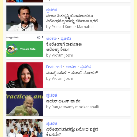
ಪ್ರಚಲಿತ
ದೇಶದ ಹಿತದೃಷ್ಟಿಯಿಂದಲಾದರೂ
ವಿರೋಧಕ್ಕೊಂದಷ್ಟು ಕಡಿವಾಣ ಇರಲಿ
by
Prasad Kumar Marnabail
ಅಂಕಣ
•
ಪ್ರಚಲಿತ
ಕೊರೋನಾಗೆ ರಾಮಬಾಣ –
ಆರೋಗ್ಯ ಸೇತು !
by
Vikram Joshi
Featured
•
ಅಂಕಣ
•
ಪ್ರಚಲಿತ
ಮಾಸ್ಕ್ ಮಹಿಳೆ – ಸುಹಾನಿ ಮೋಹನ್!
by
Vikram Joshi
ಪ್ರಚಲಿತ
ಡಿಯರ್ ಅಮಿತ್ ಷಾ ಜೀ
by
Rangaswamy mookanahalli
ಪ್ರಚಲಿತ
ವಿರೋಧಿಸುವುದಷ್ಟೇ ವಿರೋಧ ಪಕ್ಷದ
ಕೆಲಸವೇ?