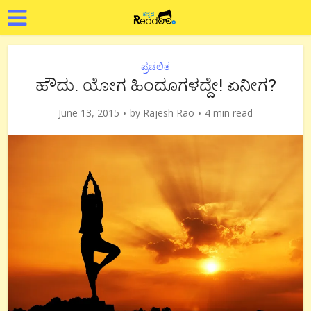
ಪ್ರಚಲಿತ
ಹೌದು. ಯೋಗ ಹಿಂದೂಗಳದ್ದೇ! ಏನೀಗ?
June 13, 2015
by
Rajesh Rao
4 min read