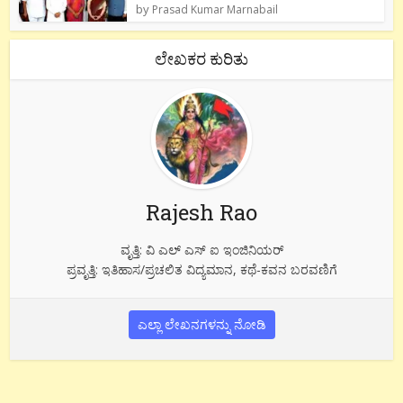
by
Prasad Kumar Marnabail
ಲೇಖಕರ ಕುರಿತು
Rajesh Rao
ವೃತ್ತಿ: ವಿ ಎಲ್ ಎಸ್ ಐ ಇಂಜಿನಿಯರ್
ಪ್ರವೃತ್ತಿ: ಇತಿಹಾಸ/ಪ್ರಚಲಿತ ವಿದ್ಯಮಾನ, ಕಥೆ-ಕವನ ಬರವಣಿಗೆ
ಎಲ್ಲಾ ಲೇಖನಗಳನ್ನು ನೋಡಿ