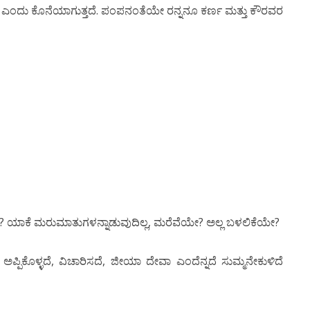
ಎಂದು ಕೊನೆಯಾಗುತ್ತದೆ. ಪಂಪನಂತೆಯೇ ರನ್ನನೂ ಕರ್ಣ ಮತ್ತು ಕೌರವರ
ಪವೇ? ಯಾಕೆ ಮರುಮಾತುಗಳನ್ನಾಡುವುದಿಲ್ಲ, ಮರೆವೆಯೇ? ಅಲ್ಲ ಬಳಲಿಕೆಯೇ?
ಪಿಕೊಳ್ಳದೆ, ವಿಚಾರಿಸದೆ, ಜೀಯಾ ದೇವಾ ಎಂದೆನ್ನದೆ ಸುಮ್ಮನೇಕುಳಿದೆ