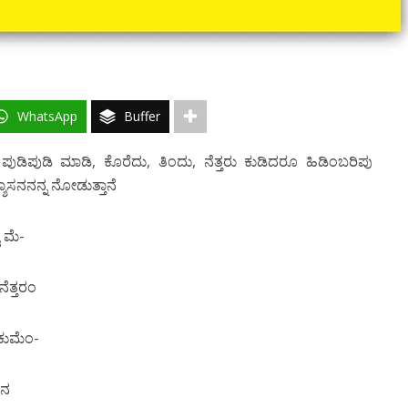
WhatsApp
Buffer
ುಡಿಪುಡಿ ಮಾಡಿ, ಕೊರೆದು, ತಿಂದು, ನೆತ್ತರು ಕುಡಿದರೂ ಹಿಡಿಂಬರಿಪು
ಶಾಸನನನ್ನ ನೋಡುತ್ತಾನೆ
ಿ ಮೆ-
ೆತ್ತರಂ
ಕುಮೆಂ-
ಧನ