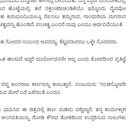
ಾನವಾದ ವಸ್ತುಗಳು ಹೇಗೆಲ್ಲಾ ಬೇರಾಯಿತು. ನಿನ್ನ ಪ್ರಾಣ ಪರಲೋಕದಲ್ಲಿ,
ಮನ ಹೊಟ್ಟೆಯಲ್ಲಿ, ತಲೆ ನಕ್ತಂಚರಿ(ಚಂಡಿಕೆಯೊ ಇನ್ನೊಂದು ದೈವವೋ
, ದೇಹ ಕುರುಭೂಮಿಯಲ್ಲೂ ನೆಲಸಲು ತಮ್ಮನಾದ, ಗಾಂಧಾರಿಯ ಮಗನಾದ
ವವನ್ನು ಹೊಂದಿದೆ. ಪಂಚತ್ವ ಎಂದರೆ ಸಾವು ಎಂದೂ ಅರ್ಥವಿದೆಯಂತೆ.
ಂತಹ ಸೋದರ ಸಂಬಂಧ ಅವರದ್ದು.. ಕೆಟ್ಟವರಾದರೂ ಒಳ್ಳೇ ಸೋದರರು.
ಸಹಿತ ಈಂಟದೆ ಇದ್ದರೆ ದುರ್ಯೋಧನನೇ ಅಲ್ಲ ಎಂದು ಕೋಪದಿಂದ ಪ್ರತಿಜ್ಞೆ
ಿದ್ದ ಅಂಗರಾಜ ಕರ್ಣನನ್ನು ಕಾಣುತ್ತಾನೆ.. ಸಂಜಯನು “ಗಂಡಸ್ಯೋಪರಿ
 ಗಾಯದ ಮೇಲೆ ಬರೆ ಎಳೆದಂತೆ ಎಂದು).
ಸಿದ ಈ ಚಿತ್ರದಲ್ಲಿ ಕರ್ಣ ಮಡಿದು ಬಿದ್ದಿದ್ದಾನೆ. ತನ್ನ ಕಾರ್ಯಕ್ಕಾಗಿ
ಿದ್ದ ಅಂಗಪತಿಯನ್ನು ನೋಡಿ ಕೌರವ ಶೋಕದಿಂದ ಉದ್ಗರಿಸುವ ಸಾಲುಗಳು