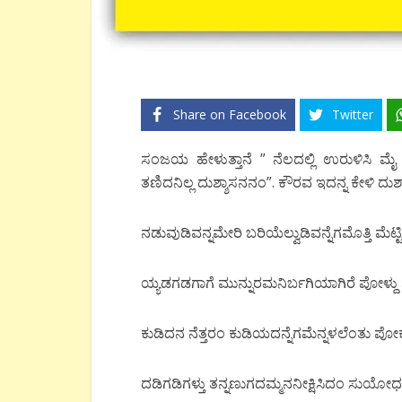
Share on Facebook
Twitter
ಸಂಜಯ ಹೇಳುತ್ತಾನೆ ” ನೆಲದಲ್ಲಿ ಉರುಳಿಸಿ ಮೈ ಪ
ತಣಿದನಿಲ್ಲ ದುಶ್ಶಾಸನನಂ”. ಕೌರವ ಇದನ್ನ ಕೇಳಿ ದುಶ್
ನಡುವುಡಿವನ್ನಮೇರಿ ಬರಿಯೆಲ್ವುಡಿವನ್ನೆಗಮೊತ್ತಿ ಮೆಟ್ಟ
ಯ್ಯಡಗಡಗಾಗೆ ಮುನ್ನುರಮನಿರ್ಬಗಿಯಾಗಿರೆ ಪೋಳ್ದು ನ
ಕುಡಿದನ ನೆತ್ತರಂ ಕುಡಿಯದನ್ನೆಗಮೆನ್ನಳಲೆಂತು ಪೋ
ದಡಿಗಡಿಗಳ್ತು ತನ್ನಣುಗದಮ್ಮನನೀಕ್ಷಿಸಿದಂ ಸುಯೋ