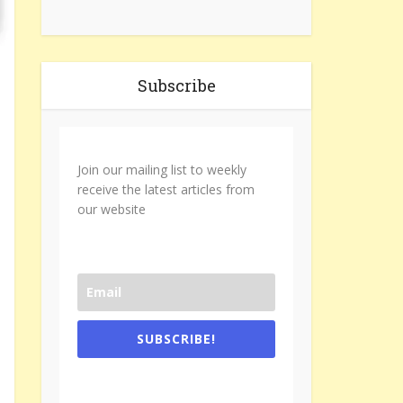
Subscribe
Join our mailing list to weekly
receive the latest articles from
our website
SUBSCRIBE!
One e-mail a week. We don't spam.
Don't forget to check the promotional
tab if you are using gmail.