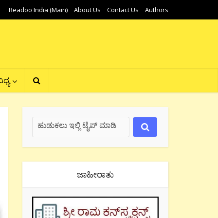
Readoo India (Main)
About Us
Contact Us
Authors
ಿಧ್ಯ
ಜಾಹೀರಾತು