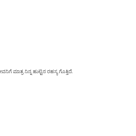
ನಿಗೆ ಮಾತ್ರ ನಿನ್ನ ಹುಟ್ಟಿನ ರಹಸ್ಯ ಗೊತ್ತಿದೆ.