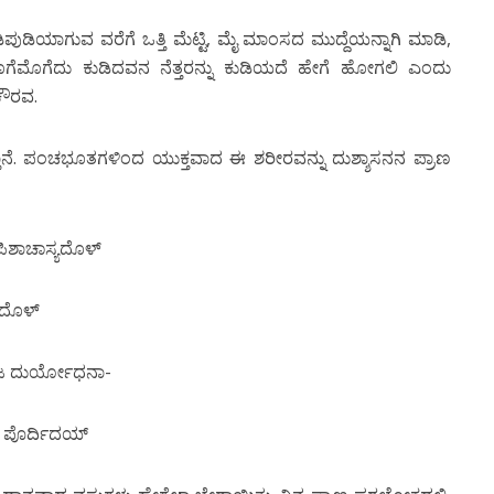
ಿಯಾಗುವ ವರೆಗೆ ಒತ್ತಿ ಮೆಟ್ಟಿ, ಮೈ ಮಾಂಸದ ಮುದ್ದೆಯನ್ನಾಗಿ ಮಾಡಿ,
ಮೊಗೆಮೊಗೆದು ಕುಡಿದವನ ನೆತ್ತರನ್ನು ಕುಡಿಯದೆ ಹೇಗೆ ಹೋಗಲಿ ಎಂದು
 ಕೌರವ.
ತ್ತಾನೆ. ಪಂಚಭೂತಗಳಿಂದ ಯುಕ್ತವಾದ ಈ ಶರೀರವನ್ನು ದುಶ್ಶಾಸನನ ಪ್ರಾಣ
ಶಾಚಾಸ್ಯದೊಳ್
್ತದೊಳ್
ಜ ದುರ್ಯೋಧನಾ-
 ಪೊರ್ದಿದಯ್