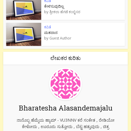
ಕವಿತೆ
ಕೇಳಿಸುವುದಿಲ್ಲ
by
ಶ್ರೀಕಲಾ ಹೆಗಡೆ ಕಂಬ್ಳಿಸರ
ಕವಿತೆ
ಮತದಾನ
by
Guest Author
ಲೇಖಕರ ಕುರಿತು
Bharatesha Alasandemajalu
ನಾನೊಬ್ಬ ಹೆಮ್ಮೆಯ ಹ್ಯಾಮ್ - VU3NNV ಕರೆ ಸಂಕೇತ , ರೇಡಿಯೋ
ಕೇಳೋದು , ಊರೂರು ಸುತ್ತೋದು , ಬೆಟ್ಟ ಹತ್ತುವುದು , ಚಿತ್ರ