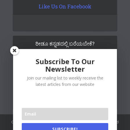
Like Us On Facebook
ರೀಡೂ ಕನ್ನಡದಲ್ಲಿ ಬರೆಯಬೇಕೆ?
Subscribe To Our
Newsletter
Join our mailing list to weekly receive the
latest articles from our website
Copywrite© 2026 Readoo Media Private Limited. Created and
maintained by
The Web People
.
SUBSCRIBE!