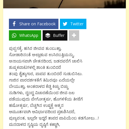
Share on Facebook
Twitter
WhatsApp
Buffer
ಪುಪ್ಪಸಕ್ಕೆ, ಹಸಿರ ಜೀವವ ತುಂಬುತ್ತಾ,
ಸೋಡಾರಿನಂತೆ ಅಲ್ಲಾಡುವ ಉಸಿರಬತ್ತಿಯನ್ನು,
ಅನಾಯಸವಾಗಿ ಚೇತನದಿಂದ, ಜಡದವರೆಗೆ ಚಾಲಿಸಿ
ಶುಷ್ಕಕವಾಟಗಳಲ್ಲಿ ಶಾಂತಿ ತುಂಬಿದರೆ
ತಂಪು ಶೈತ್ಯಾಗಾರ, ಪಾಪವ ತುಂಬಿದರೆ ಸುಡುಬಿಸಿಲು.
ಗಾಜಿನ ಪಾರದರ್ಶಕತೆಗೆ ತಿಮಿರವೂ ಎದೆಯಲ್ಲೇ
ಬೇಯುತ್ತಾ, ಅಂತರಾಳದ ಕೆಚ್ಚಿ ಕಿಚ್ಚು ಬಿಚ್ಚು
ನುಡಿಗಳು, ದ್ವಂದ್ವ ವಿಚಾರಣೆಯಿಂದ ಜೀವ-ಜಲ
ಪಡೆಯುವುದು ವೇಗೋತ್ಕರ್ಷ, ಹೊಗಳಿಕೆಯ ತೀಟೆಗೆ
ಹಷೋತ್ಕರ್ಷ, ಬೆಚ್ಚಗಿನ ಉಷ್ಣಕ್ಕೆ ಆತ್ಮನ
ಆಮೂರ್ತವಾಗಿ ಆವಿರ್ಭಾವದಿಂದ ಪ್ರಕಾಶಿಸಿದರೆ,
ಪುಣ್ಯವಂತ, ಇಲ್ಲದೇ ಇದ್ದರೆ ತಾಪದ ಪಾಪಿಯೆಂಬ ಕಡಗೋಲು…!
ಮನದಾಳದ ಸೃಷ್ಠಿಯ ದೃಷ್ಠಿಗೆ ಕಣ್ಣಾಗಿ,