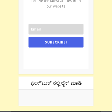
receive the latest articles from
our website
SUBSCRIBE!
One e-mail a week. We don't spam.
Don't forget to check the promotional
tab if you are using gmail.
ಫೇಸ್’ಬುಕ್’ನಲ್ಲಿ ಲೈಕ್ ಮಾಡಿ