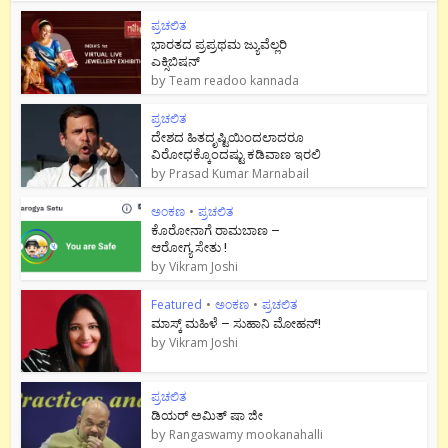
ಪ್ರಚಲಿತ
ಭಾರತದ ಪ್ರಪ್ರಥಮ ಜ್ಯುವೆಲ್ಲರಿ
ಎಕ್ಸಿಬಿಷನ್
by
Team readoo kannada
ಪ್ರಚಲಿತ
ದೇಶದ ಹಿತದೃಷ್ಟಿಯಿಂದಲಾದರೂ
ವಿರೋಧಕ್ಕೊಂದಷ್ಟು ಕಡಿವಾಣ ಇರಲಿ
by
Prasad Kumar Marnabail
ಅಂಕಣ
•
ಪ್ರಚಲಿತ
ಕೊರೋನಾಗೆ ರಾಮಬಾಣ –
ಆರೋಗ್ಯ ಸೇತು !
by
Vikram Joshi
Featured
•
ಅಂಕಣ
•
ಪ್ರಚಲಿತ
ಮಾಸ್ಕ್ ಮಹಿಳೆ – ಸುಹಾನಿ ಮೋಹನ್!
by
Vikram Joshi
ಪ್ರಚಲಿತ
ಡಿಯರ್ ಅಮಿತ್ ಷಾ ಜೀ
by
Rangaswamy mookanahalli