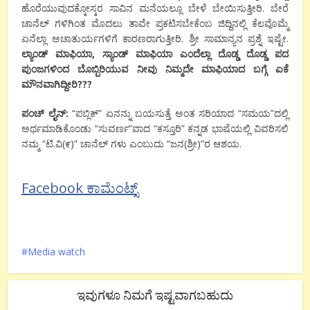
ಹೊರೆಯುವುದಕ್ಕೋಸ್ಕರ ಸಾವಿನ ಮನೆಯಲ್ಲೂ ಬೇಳೆ ಬೇಯಿಸುತ್ತೀರಿ. ಬೇರೆ
ಚಾನೆಲ್ ಗಳಿಗಿಂತ ಮೊದಲು ತಾವೇ ಪ್ರಕಟಿಸಬೇಕೆಂಬ ಜಿದ್ದಿನಲ್ಲಿ ಕೆಲವೊಮ್ಮೆ
ಏನೆಲ್ಲಾ ಅಚಾತುರ್ಯಗಳಿಗೆ ಕಾರಣರಾಗುತ್ತೀರಿ. ಶ್ರೀ ಸಾಮಾನ್ಯನ ಪ್ರಶ್ನೆ ಇಷ್ಟೇ.
ಲ್ಯಾಂಡ್
ಮಾಫಿಯಾ
,
ಸ್ಯಾಂಡ್
ಮಾಫಿಯಾ
ಎಂದೆಲ್ಲಾ
ದೊಡ್ಡ
ದೊಡ್ಡ
ಪದ
ಪುಂಜಗಳಿಂದ
ಬೊಬ್ಬಿರಿಯುವ
ನೀವು
ನಿಮ್ಮದೇ
ಮಾಫಿಯಾದ
ಬಗ್ಗೆ
ಏಕೆ
ಮೌನವಾಗಿದ್ದೀರಿ
???
ಪಂಚ್ ಲೈನ್
:
“ಪಬ್ಲಿಕ್” ಏನನ್ನು ಬಯಸುತ್ತೆ ಅಂತ ಸರಿಯಾದ “ಸಮಯ”ದಲ್ಲಿ
ಅರ್ಥಮಾಡಿಕೊಂಡು “ಸುವರ್ಣ”ವಾದ “ಕಸ್ತೂರಿ” ಕನ್ನಡ ಭಾಷೆಯಲ್ಲಿ ವಿವರಿಸಲಿ
ನಮ್ಮ “ಟಿ.ವಿ(೯)” ಚಾನೆಲ್ ಗಳು ಎಂಬುದು “ಜನ(ಶ್ರೀ)”ರ ಆಶಯ.
Facebook ಕಾಮೆಂಟ್ಸ್
Media watch
ಇವುಗಳೂ ನಿಮಗೆ ಇಷ್ಟವಾಗಬಹುದು