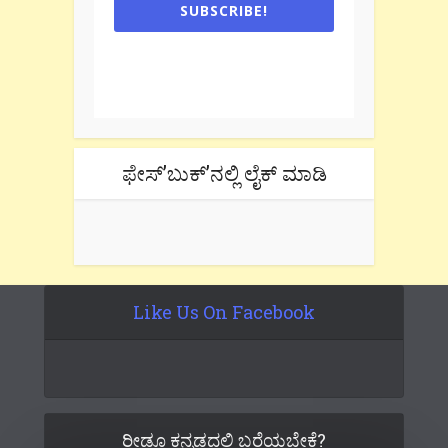
SUBSCRIBE!
One e-mail a week. We don't spam.
Don't forget to check the promotional
tab if you are using gmail.
ಫೇಸ್’ಬುಕ್’ನಲ್ಲಿ ಲೈಕ್ ಮಾಡಿ
Like Us On Facebook
ರೀಡೂ ಕನ್ನಡದಲ್ಲಿ ಬರೆಯಬೇಕೆ?