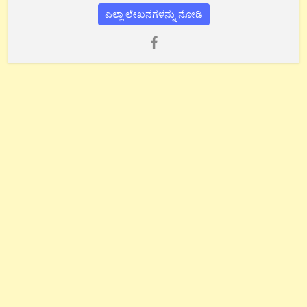
ಎಲ್ಲಾ ಲೇಖನಗಳನ್ನು ನೋಡಿ