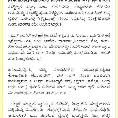
ರಕ್ಷಣಾ ಕಾರ್ಯಾಚರಣೆಗಿಂತಲೂ ಮಿಗಿಲಾದ ಮಜಾ ಪಾಕ್ ಹೈಕಮಿಶನ್ ಗೆ ಭೇಟಿ
ಕೊಟ್ಟಿದ್ದಾಗ ಸಿಕ್ಕಿತ್ತು ಎಂಬ ಹೇಳಿಕೆಯನ್ನು ಮಾಧ್ಯಮಗಳು ಬೇರೆಯೇ
ಅರ್ಥಕೊಟ್ಟು ಸಿಕ್ಕಾಪಟ್ಟೆ ಪ್ರಚಾರಕೊಟ್ಟಿದ್ದವು. ಇದರಿಂದ ಕುಪಿತರಾದ ಸಿಂಗ್ ತಮ್ಮ
ಟ್ವಿಟರ್ ಖಾತೆಯಲ್ಲಿ “ಪ್ರೆಸ್ಟಿಟ್ಯೂಟ್ಸ್” ಗಳಿಂದ ಇನ್ನೇನನ್ನು ನಿರೀಕ್ಷಿಸಬಹುದು
ಎಂದು ಖಾರವಾಗಿಯೇ ಉಲ್ಲೇಖಿಸಿದ್ದರು.!!!
ನ್ಯೂಸ್ ಚಾನೆಲ್ ಗಳ ಕಥೆ ಹೀಗಾದರೆ ಕನ್ನಡದ ಮನರಂಜನಾ ವಾಹಿನಿಗಳ ಕಥೆ
ಇನ್ನೊಂದು ರೀತಿ. ಹಿಂದಿ ಭಾಷೆಯ ಧಾರಾವಾಹಿ,ರಿಯಾಲಿಟಿ ಶೋ, ಗೇಮ್
ಶೋಗಳನ್ನ ದಿಟ್ಟೂ ಬಟ್ಟಿ ಇಳಿಸಿ, ಹೊಸತನವನ್ನೇ ನೀಡದೆ ಜನರಿಗೆ ನೋಡಿ ಸ್ವಾಮಿ
ನಾವಿರೋದೇ ಹೀಗೆ ಅಂತ ಟಿಆರ್ಪಿ ಸಮರದಲ್ಲಿ ತೊಡಗಿಕೊಂಡಿವೆ. ಗೇಮ್
ಶೋಗಳಲ್ಲೂ ಟಿಆರ್ಪಿಗಾಗಿ
ಜನಸಾಮಾನ್ಯರನ್ನು ಬಿಟ್ಟು ಸೆಲೆಬ್ರಿಟಿಗಳನ್ನೇ ಕರೆಯುತ್ತಾರೆ(ಕನ್ನಡದ
ಕೋಟ್ಯಾಧಿಪತಿ ಹೊರತುಪಡಿಸಿ). ಬಿಗ್ ಬಾಸ್ ನಂತಹ ಎಡಬಿಡಂಗಿ
ಕಾರ್ಯಕ್ರಮದ ೨ ಸೀಸನ್ ಮುಗಿಸಿದ್ದಾವೆ ನಮ್ಮ ಕನ್ನಡದ ಚಾನೆಲ್ಗಳು ಅಂದ್ರೆ
ಅರ್ಥ ಆಗುತ್ತೆ ಇವರಿಗೆ ಸಮಾಜದ ಮೇಲೆ ಎಷ್ಟು ಕಾಳಜಿ ಇದೆ, ಸಮಾಜದ
ಸುಧಾರಣೆಗೆ ಇವರ ಕೊಡುಗೆಗಳೇನು ಎಂಬುದು.!!
ಒಟ್ಟಾರೆ ಮಾಧ್ಯಮ ಸ್ವಾತಂತ್ರ್ಯದ ಹೆಸರಿನಲ್ಲಿ ನೀವು(ಟಿ.ವಿ. ಮಾಧ್ಯಮ)ಗಳು
ಸುದ್ದಿಯನ್ನು ವಿಮರ್ಶಿಸದೇ, ಸತ್ಯಾಸತ್ಯತೆಯನ್ನು ತಿಳಿಯದೇ ಪ್ರದರ್ಶಿಸುತ್ತೀರಿ.
ಅಮಾಯಕರ ಮಾನ ತೆಗೆಯುವ ಪ್ರಯತ್ನ ಮಾಡುತ್ತೀರಿ. ನಿಮ್ಮ ಹೊಟ್ಟೆ