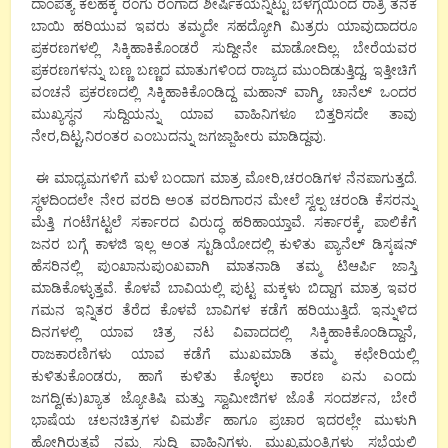
ದಾಂಪತ್ಯ ಕಲಹಕ್ಕೆ ರಂಗು ರಂಗಾದ ಶೀರ್ಷಿಕೆಯನ್ನಿಟ್ಟು ಬೆಳಗ್ಗೆಯಿಂದ ರಾತ್ರಿ ತನಕ
ಬಾಯಿ ಹರಿಯುವ ಇವರು ತಮ್ಮದೇ ಸಹದ್ಯೋಗಿ ಮಿತ್ರರು ಯಾವುದಾದರೂ
ಪ್ರಕರಣಗಳಲ್ಲಿ ಸಿಕ್ಕಿಹಾಕಿಕೊಂಡರೆ ಸುದ್ದೀನೇ ಮಾಡೋದಿಲ್ಲ. ಬೇರೆಯವರ
ಪ್ರಕರಣಗಳನ್ನು ಬಣ್ಣ ಬಣ್ಣದ ಮಾತುಗಳಿಂದ ರಾಜ್ಯದ ಮುಂದಿಡುತ್ತಿದ್ದ, ಇತ್ತೀಚಿಗೆ
ವಂಚನೆ ಪ್ರಕರಣದಲ್ಲಿ ಸಿಕ್ಕಿಹಾಕಿಕೊಂಡಿದ್ದ ಮಹಾನ್ ವಾಗ್ಮಿ, ಚಾನೆಲ್ ಒಂದರ
ಮುಖ್ಯಸ್ಥನ ಸುದ್ದಿಯನ್ನು ಯಾವ ವಾಹಿನಿಗಳೂ ಬಿತ್ತರಿಸದೇ ತಾವು
ನೇರ,ದಿಟ್ಟ,ನಿರಂತರ ಎಂಬುದನ್ನು ಜಗಜ್ಜಾಹೀರು ಮಾಡಿದ್ದವು.
ಈ ಮಾಧ್ಯಮಗಳಿಗೆ ಮಳೆ ಬಂದಾಗ ಮಾತ್ರ ಮೋರಿ,ಚರಂಡಿಗಳ ನೆನಪಾಗುತ್ತದೆ.
ಸ್ಥಳದಿಂದಲೇ ನೇರ ವರದಿ ಅಂತ ವರದಿಗಾರನ ಮೇಲೆ ಸ್ವಲ್ಪ ಚರಂಡಿ ಕೆಸರನ್ನು
ಮೆತ್ತಿ ಗಂಟೆಗಟ್ಟಲೆ ಸರ್ಕಾರದ ವಿರುದ್ಧ ಹರಿಹಾಯ್ತಾವೆ. ಸರ್ಕಾರಕ್ಕೆ, ಪಾಲಿಕೆಗೆ
ಜನರ ಬಗ್ಗೆ ಕಾಳಜಿ ಇಲ್ಲ ಅಂತ ಸ್ಟುಡಿಯೋದಲ್ಲಿ ಕುಳಿತು ಪ್ಯಾನೆಲ್ ಡಿಸ್ಕಷನ್
ಹೆಸರಿನಲ್ಲಿ ಪುಂಖಾನುಪುಂಖವಾಗಿ ಮಾತನಾಡಿ ತಮ್ಮ ಟಿಆರ್ಪಿ ಜಾಸ್ತಿ
ಮಾಡಿಕೊಳ್ಳುತ್ತವೆ. ಕೊಳವೆ ಬಾವಿಯಲ್ಲಿ ಪುಟ್ಟ ಮಕ್ಕಳು ಬಿದ್ದಾಗ ಮಾತ್ರ ಇವರ
ಗಮನ ಇನ್ನಿತರ ತೆರೆದ ಕೊಳವೆ ಬಾವಿಗಳ ಕಡೆಗೆ ಹರಿಯುತ್ತಿದೆ. ಇನ್ನುಳಿದ
ದಿನಗಳಲ್ಲಿ ಯಾವ ಚಿತ್ರ ನಟ ವಿವಾದದಲ್ಲಿ ಸಿಕ್ಕಿಹಾಕಿಕೊಂಡಿದ್ದಾನೆ,
ರಾಜಕಾರಣಿಗಳು ಯಾವ ಕಡೆಗೆ ಮುಖಮಾಡಿ ತಮ್ಮ ಕಛೇರಿಯಲ್ಲಿ
ಕುಳಿತುಕೊಂಡರು, ಹಾಗೆ ಕುಳಿತು ಕೊಳ್ಳಲು ಕಾರಣ ಏನು ಎಂದು
ಜಗದ್ವಿ(ಕು)ಖ್ಯಾತ ಜ್ಯೋತಿಷಿ ಮತ್ತು ಸ್ವಾಮೀಜಿಗಳ ಜೊತೆ ಸಂದರ್ಶನ, ಬೇರೆ
ಭಾಷೆಯ ಚಲನಚಿತ್ರಗಳ ವಿಮರ್ಶೆ ಹಾಗೂ ಪ್ರಚಾರ ಇದರಲ್ಲೇ ಮುಳುಗಿ
ಹೋಗಿರುತ್ತವೆ ನಮ್ಮ ಸುದ್ದಿ ವಾಹಿನಿಗಳು. ಮುಖ್ಯಮಂತ್ರಿಗಳು ಸಭೆಯಲ್ಲಿ