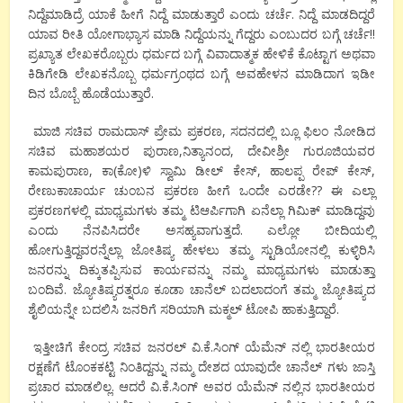
ನಿದ್ದೆಮಾಡಿದ್ರೆ ಯಾಕೆ ಹೀಗೆ ನಿದ್ದೆ ಮಾಡುತ್ತಾರೆ ಎಂದು ಚರ್ಚೆ. ನಿದ್ದೆ ಮಾಡದಿದ್ದರೆ
ಯಾವ ರೀತಿ ಯೋಗಾಭ್ಯಾಸ ಮಾಡಿ ನಿದ್ದೆಯನ್ನು ಗೆದ್ದರು ಎಂಬುದರ ಬಗ್ಗೆ ಚರ್ಚೆ!!
ಪ್ರಖ್ಯಾತ ಲೇಖಕರೊಬ್ಬರು ಧರ್ಮದ ಬಗ್ಗೆ ವಿವಾದಾತ್ಮಕ ಹೇಳಿಕೆ ಕೊಟ್ಟಾಗ ಅಥವಾ
ಕಿಡಿಗೇಡಿ ಲೇಖಕನೊಬ್ಬ ಧರ್ಮಗ್ರಂಥದ ಬಗ್ಗೆ ಅವಹೇಳನ ಮಾಡಿದಾಗ ಇಡೀ
ದಿನ ಬೊಬ್ಬೆ ಹೊಡೆಯುತ್ತಾರೆ.
ಮಾಜಿ ಸಚಿವ ರಾಮದಾಸ್ ಪ್ರೇಮ ಪ್ರಕರಣ, ಸದನದಲ್ಲಿ ಬ್ಲೂ ಫಿಲಂ ನೋಡಿದ
ಸಚಿವ ಮಹಾಶಯರ ಪುರಾಣ,ನಿತ್ಯಾನಂದ, ದೇವೀಶ್ರೀ ಗುರೂಜಿಯವರ
ಕಾಮಪುರಾಣ, ಕಾ(ಕೋ)ಳಿ ಸ್ವಾಮಿ ಡೀಲ್ ಕೇಸ್, ಹಾಲಪ್ಪ ರೇಪ್ ಕೇಸ್,
ರೇಣುಕಾಚಾರ್ಯ ಚುಂಬನ ಪ್ರಕರಣ ಹೀಗೆ ಒಂದೇ ಎರಡೇ?? ಈ ಎಲ್ಲಾ
ಪ್ರಕರಣಗಳಲ್ಲಿ ಮಾಧ್ಯಮಗಳು ತಮ್ಮ ಟಿಆರ್ಪಿಗಾಗಿ ಏನೆಲ್ಲಾ ಗಿಮಿಕ್ ಮಾಡಿದ್ದವು
ಎಂದು ನೆನಪಿಸಿದರೇ ಅಸಹ್ಯವಾಗುತ್ತದೆ. ಎಲ್ಲೋ ಬೀದಿಯಲ್ಲಿ
ಹೋಗುತ್ತಿದ್ದವರನ್ನೆಲ್ಲಾ ಜೋತಿಷ್ಯ ಹೇಳಲು ತಮ್ಮ ಸ್ಟುಡಿಯೋನಲ್ಲಿ ಕುಳ್ಳಿರಿಸಿ
ಜನರನ್ನು ದಿಕ್ಕುತಪ್ಪಿಸುವ ಕಾರ್ಯವನ್ನು ನಮ್ಮ ಮಾಧ್ಯಮಗಳು ಮಾಡುತ್ತಾ
ಬಂದಿವೆ. ಜ್ಯೋತಿಷ್ಯರತ್ನರೂ ಕೂಡಾ ಚಾನೆಲ್ ಬದಲಾದಂಗೆ ತಮ್ಮ ಜ್ಯೋತಿಷ್ಯದ
ಶೈಲಿಯನ್ನೇ ಬದಲಿಸಿ ಜನರಿಗೆ ಸರಿಯಾಗಿ ಮಕ್ಮಲ್ ಟೋಪಿ ಹಾಕುತ್ತಿದ್ದಾರೆ.
ಇತ್ತೀಚಿಗೆ ಕೇಂದ್ರ ಸಚಿವ ಜನರಲ್ ವಿ.ಕೆ.ಸಿಂಗ್ ಯೆಮೆನ್ ನಲ್ಲಿ ಭಾರತೀಯರ
ರಕ್ಷಣೆಗೆ ಟೊಂಕಕಟ್ಟಿ ನಿಂತಿದ್ದನ್ನು ನಮ್ಮ ದೇಶದ ಯಾವುದೇ ಚಾನೆಲ್ ಗಳು ಜಾಸ್ತಿ
ಪ್ರಚಾರ ಮಾಡಲಿಲ್ಲ. ಆದರೆ ವಿ.ಕೆ.ಸಿಂಗ್ ಅವರ ಯೆಮೆನ್ ನಲ್ಲಿನ ಭಾರತೀಯರ