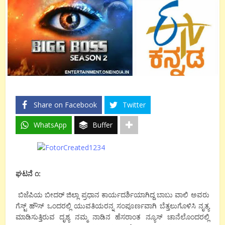
Share on Facebook
Twitter
WhatsApp
Buffer
ಘಟನೆ ೧:
ಬಿಜೆಪಿಯ ಬೀದರ್ ಜಿಲ್ಲಾ ಪ್ರಧಾನ ಕಾರ್ಯದರ್ಶಿಯಾಗಿದ್ದ ಬಾಬು ವಾಲಿ ಅವರು
ಗೆಸ್ಟ್ ಹೌಸ್ ಒಂದರಲ್ಲಿ ಯುವತಿಯರನ್ನ ಸಂಪೂರ್ಣವಾಗಿ ಬೆತ್ತಲುಗೊಳಿಸಿ ನೃತ್ಯ
ಮಾಡಿಸುತ್ತಿರುವ ದೃಶ್ಯ ನಮ್ಮ ನಾಡಿನ ಹೆಸರಾಂತ ನ್ಯೂಸ್ ಚಾನೆಲೊಂದರಲ್ಲಿ