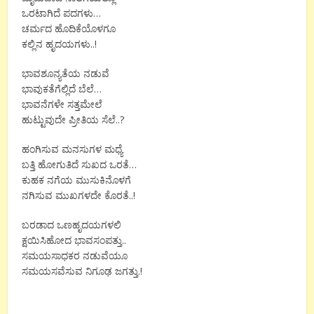
ಒರಟಾಗಿದೆ ಪದಗಳು…
ಚರ್ಮದ ಹೊದಿಕೆಯೊಳಗೂ
ಕಲ್ಲಿನ ಹೃದಯಗಳು..!
ಭಾವಶೂನ್ಯತೆಯ ನಡುವೆ
ಭಾವುಕತೆಗೆಲ್ಲಿದೆ ಬೆಲೆ…
ಭಾವನೆಗಳೇ ಸತ್ತಮೇಲೆ
ಹುಟ್ಟುವುದೇ ಪ್ರೀತಿಯ ಸೆಲೆ..?
ಹಂಗಿಸುವ ಮನಸುಗಳ ಮಧ್ಯೆ
ಬತ್ತಿ ಹೋಗುತಿದೆ ಸುಖದ ಒರತೆ…
ಕುಹಕ ನಗೆಯ ಮುಸುಕಿನೊಳಗೆ
ನಗಿಸುವ ಮುಖಗಳದೇ ಕೊರತೆ..!
ಬರಡಾದ ಒಣಹೃದಯಗಳಲಿ
ಕ್ಷಯಿಸಿಹೋದ ಭಾವಸಂಪತ್ತು..
ಸಮಯಸಾಧಕರ ನಡುವೆಯೂ
ಸಮಯಸವೆಸುವ ನಿಗೂಢ ಜಗತ್ತು.!