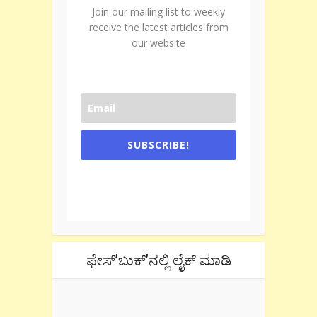
Join our mailing list to weekly
receive the latest articles from
our website
SUBSCRIBE!
One e-mail a week. We don't spam.
Don't forget to check the promotional
tab if you are using gmail.
ಫೇಸ್’ಬುಕ್’ನಲ್ಲಿ ಲೈಕ್ ಮಾಡಿ