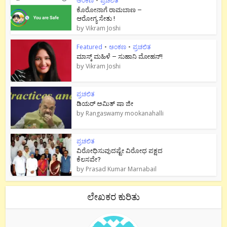
ಅಂಕಣ
•
ಪ್ರಚಲಿತ
ಕೊರೋನಾಗೆ ರಾಮಬಾಣ –
ಆರೋಗ್ಯ ಸೇತು !
by
Vikram Joshi
Featured
•
ಅಂಕಣ
•
ಪ್ರಚಲಿತ
ಮಾಸ್ಕ್ ಮಹಿಳೆ – ಸುಹಾನಿ ಮೋಹನ್!
by
Vikram Joshi
ಪ್ರಚಲಿತ
ಡಿಯರ್ ಅಮಿತ್ ಷಾ ಜೀ
by
Rangaswamy mookanahalli
ಪ್ರಚಲಿತ
ವಿರೋಧಿಸುವುದಷ್ಟೇ ವಿರೋಧ ಪಕ್ಷದ
ಕೆಲಸವೇ?
by
Prasad Kumar Marnabail
ಲೇಖಕರ ಕುರಿತು