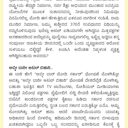
ರಾಷ್ಟ್ರೀಯ ಹೆಧ್ಧಾರಿ ನಿರ್ಮಾಣ, ಸರ್ವ ಶಿಕ್ಷಾ ಅಭಿಯಾನ ಮುಂತಾದ ಜನಪ್ರಿಯ
ಯೋಜನೆಗಳ ಮೂಲಕ ಸುಶಾಸನವನ್ನು ನೀಡುವುದರಿಂದ ನಿಮಿಷವೂ
ವಿರಮಿಸಲಿಲ್ಲ. ಮೋದಿ ಈಗ ಹೇಳುತ್ತಿರುವ ಏಕರೂಪ ನಾಗರೀಕ ಸಂಹಿತೆ, ರಾಮ
ಮಂದಿರ ನಿರ್ಮಾಣ, ಜಮ್ಮು ಕಾಶ್ಮೀರದ 370ನೆ ಸಂವಿಧಾನದ ವಿಧಿಯನ್ನು
ರದ್ದುಗೊಳಿಸುವುದು ಇವೆಲ್ಲಾ ಅಟಲ್ ಐಡಿಯಾಗಳೇ ಅಗಿದ್ದರೂ ಮಿತ್ರಪಕ್ಷಗಳ
ಅಸಹಕಾರದಿಂದ ಅದೆಲ್ಲವನ್ನು ಪೂರೈಸಲು ಸಾಧ್ಯವಾಗಲಿಲ್ಲ. ಇಷ್ಟೆಲ್ಲ ಇದ್ದರೂ ತನ್ನ
ಸಂಪೂರ್ಣ ರಾಜಕೀಯ ಜೀವನದಲ್ಲಿ ಒಂದೇ ಒಂದು ಭೃಷ್ಟಾಚಾರದ ಆರೋಪ
ಸುಳಿಯಲು ಬಿಟ್ಟಿದ್ದರೆ ಕೇಳಿ.. ಊಹಿಸಿ ಅದೆಂತಹ ನಿಷ್ಕಳಂಕ ವ್ಯಕ್ತಿತ್ವ
ಆಗಿದ್ದಿರಬಹುದು ಅವರದು?
ಅಬ್ಕೀ ಬಾರೀ ಅಟಲ್ ಬಿಹಾರಿ..
ಈ ಬಾರಿ ಹೇಗೆ “ಅಬ್ಕೀ ಬಾರ್ ಮೋದಿ ಸರ್ಕಾರ್” ಘೋಷಣೆ ಮೊಳಗಿತ್ತೋ
ಆವತ್ತು “ಅಬ್ಕೀ ಬಾರೀ ಅಟಲ್ ಬಿಹಾರಿ” ಘೋಷಣೆ ದೇಶದೆಲ್ಲೆಡೆ ಮೊಳಗಿತ್ತು.
ಬಹುಶಃ ಇವತ್ತಿನ ಹಾಗೆ TV ಚಾನೆಲುಗಳು, ಸೋಶಿಯಲ್ ಮೀಡಿಯಾಗಳು
ಇದ್ದಿದ್ದರೆ ವಿರೋಧ ಪಕ್ಷಗಳು ಪೈಪೋಟಿಗೆ ಬಿದ್ದಿ ಠೇವಣಿ ಕಳೆದುಕೊಳ್ಳುತ್ತಿದ್ದವು.
ಬಿಜೆಪಿಗೆ ಕಾಂಜಿಪೀಂಜಿ ಪಕ್ಷಗಳ ಕೈಕಾಲು ಹಿಡಿದು ಸರ್ಕಾರ ರಚಿಸುವ
ಪ್ರಮೇಯವೇ ಬರುತ್ತಿರಲಿಲ್ಲ. ಸ್ವಂತ ಬಲದ ಸರ್ಕಾರ ಬರುತ್ತಿತ್ತೋ ಏನೊ.. ಅಷ್ಟು
ಜೋರಾಗಿತ್ತು ಅಟಲ್ ಹವಾ. ಆದರೆ ವಾಜಪೇಯಿಯವರು ಯಾವತ್ತು
ಅಧಿಕಾರದ ಹಿಂದೆ ಬೀಳಲಿಲ್ಲ. ಹದಿಮೂರೇ ದಿನದಲ್ಲಿ ಸರ್ಕಾರ ಬೀಳುವುದು
ಖಚಿತವಾಗಿದ್ದರೂ ಒಬ್ಬನೇ ಒಬ್ಬ ಸಂಸದನನ್ನು ಖರೀದಿಸುವ ಕೆಲಸಕ್ಕೆ ಕೈ