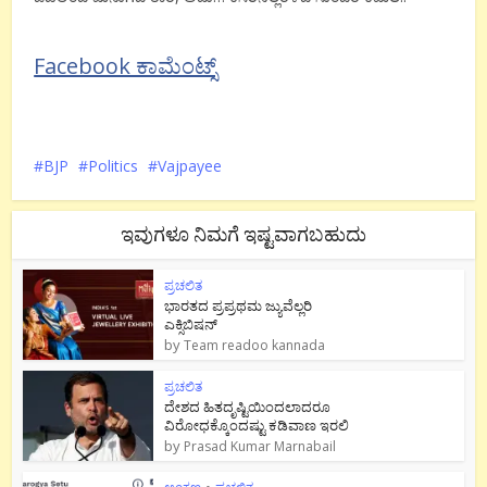
Facebook ಕಾಮೆಂಟ್ಸ್
BJP
Politics
Vajpayee
ಇವುಗಳೂ ನಿಮಗೆ ಇಷ್ಟವಾಗಬಹುದು
ಪ್ರಚಲಿತ
ಭಾರತದ ಪ್ರಪ್ರಥಮ ಜ್ಯುವೆಲ್ಲರಿ
ಎಕ್ಸಿಬಿಷನ್
by
Team readoo kannada
ಪ್ರಚಲಿತ
ದೇಶದ ಹಿತದೃಷ್ಟಿಯಿಂದಲಾದರೂ
ವಿರೋಧಕ್ಕೊಂದಷ್ಟು ಕಡಿವಾಣ ಇರಲಿ
by
Prasad Kumar Marnabail