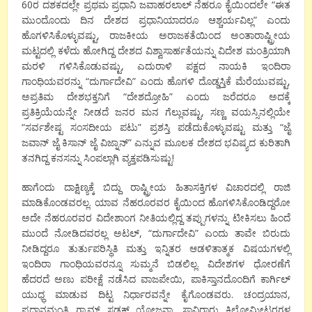
60ರ ದಶಕದಲ್ಲೇ ಪ್ರಥಮ ಪ್ರಧಾನಿ ಜವಾಹರಲಾಲ್ ನೆಹರೂ ಕೈಯಿಂದಲೇ “ಈತ
ಮುಂದೊಂದು ದಿನ ದೇಶದ ಪ್ರಧಾನಿಯಾದರೂ ಆಶ್ಚರ್ಯವಿಲ್ಲ” ಎಂದು
ಹೊಗಳಿಸಿಕೊಳ್ಳುವಷ್ಟು, ರಾಜಕೀಯ ಅರಾಜಕತೆಯಿಂದ ಅಂತಾರಾಷ್ಟ್ರೀಯ
ಮಟ್ಟದಲ್ಲಿ ಕಳೆದು ಹೋಗಿದ್ದ ದೇಶದ ವಿಶ್ವಾಸಾರ್ಹತೆಯನ್ನು ವಿದೇಶ ಮಂತ್ರಿಯಾಗಿ
ಮರಳಿ ಗಳಿಸಿಕೊಡುವಷ್ಟು, ಎದುರಾಳಿ ಪಕ್ಷದ ನಾಯಕಿ ಇಂದಿರಾ
ಗಾಂಧಿಯವರನ್ನು “ದುರ್ಗಾದೇವಿ” ಎಂದು ಹೊಗಳಿ ದೊಡ್ಡಸ್ತಿಕೆ ಮೆರೆಯುವಷ್ಟು,
ಅಪ್ರತಿಮ ದೇಶಭಕ್ತನಿಗೆ “ದೇಶದ್ರೋಹಿ” ಎಂದು ಜರೆದರೂ ಅದಕ್ಕೆ
ಪ್ರತಿಕ್ರಿಯೆಯನ್ನೇ ನೀಡದೆ ಜನರ ಮನ ಗೆಲ್ಲುವಷ್ಟು, ಸಣ್ಣ ವಯಸ್ಸಿನಲ್ಲಿಯೇ
“ಸರ್ವಶೇಷ್ಟ ಸಂಸದೀಯ ಪಟು” ಪ್ರಶಸ್ತಿ ಪಡೆದುಕೊಳ್ಳುವಷ್ಟು ಮತ್ತು “ಜೈ
ಜವಾನ್ ಜೈ ಕಿಸಾನ್ ಜೈ ವಿಜ್ನಾನ್” ಎನ್ನುವ ಮೂಲಕ ದೇಶದ ಭವಿಷ್ಯದ ಕುರಿತಾಗಿ
ತನಗಿದ್ದ ಕನಸನ್ನು ಸಿಂಪಲ್ಲಾಗಿ ವ್ಯಕ್ತಪಡಿಸುಷ್ಟು!
ಹಾಗೆಂದು ದಾಕ್ಷಿಣ್ಯಕ್ಕೆ ಬಿದ್ದು ರಾಷ್ಟ್ರೀಯ ಹಿತಾಸಕ್ತಿಗಳ ವಿಚಾರದಲ್ಲಿ ರಾಜಿ
ಮಾಡಿಕೊಂಡವರಲ್ಲ. ಯಾವ ನೆಹರೂರವರ ಕೈಯಿಂದ ಹೊಗಳಿಸಿಕೊಂಡಿದ್ದರೋ
ಅದೇ ನೆಹರೂರವರ ವಿದೇಶಾಂಗ ನೀತಿಯಲ್ಲಿದ್ದ ತಪ್ಪುಗಳನ್ನು ಟೀಕಿಸಲು ಹಿಂದೆ
ಮುಂದೆ ನೋಡಿದವರಲ್ಲ ಅಟಲ್, “ದುರ್ಗಾದೇವಿ” ಎಂದು ತಾವೇ ಬಿರುದು
ನೀಡಿದ್ದರೂ ತುರ್ತುಪರಿಸ್ಥಿತಿ ಮತ್ತು ಇನ್ನಿತರ ಆಡಳಿತಾತ್ಮಕ ವಿಷಯಗಳಲ್ಲಿ
ಇಂದಿರಾ ಗಾಂಧಿಯವರನ್ನೂ ಸುಮ್ಮನೆ ಬಿಡಲಿಲ್ಲ. ವಿದೇಶಗಳ ಧೋರಣೆಗೆ
ಹೆದರದೆ ಅಣು ಪರೀಕ್ಷೆ ನಡೆಸಿದ ವಾಜಪೇಯಿ, ಪಾಕಿಸ್ತಾನದೊಂದಿಗೆ ಕಾರ್ಗಿಲ್
ಯುಧ್ಧ ಮಾಡುವ ದಿಟ್ಟ ನಿರ್ಧಾರವನ್ನೇ ಕೈಗೊಂಡವರು. ಚಂದ್ರಯಾನ,
ಪ್ರಧಾನಮಂತ್ರಿ ಗ್ರಾಮ್ ಸಡಕ್ ಯೋಜನಾ, ಸಾವಿರಾರು ಕಿಲೋಮೀಟರಗಳ