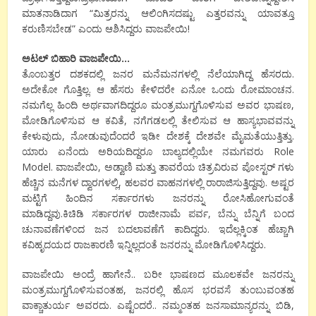
ಮಾತನಾಡಿದಾಗ “ಮಿತ್ರರನ್ನು ಆಲಿಂಗಿಸದಷ್ಟು ಎತ್ತರವನ್ನು ಯಾವತ್ತೂ
ಕರುಣಿಸಬೇಡ” ಎಂದು ಆಶಿಸಿದ್ದರು ವಾಜಪೇಯಿ!
ಅಟಲ್ ಬಿಹಾರಿ ವಾಜಪೇಯಿ…
ತೊಂಬತ್ತರ ದಶಕದಲ್ಲಿ ಜನರ ಮನೆಮನಗಳಲ್ಲಿ ನೆಲೆಯಾಗಿದ್ದ ಹೆಸರದು.
ಅದೇಕೋ ಗೊತ್ತಿಲ್ಲ. ಆ ಹೆಸರು ಕೇಳಿದರೇ ಏನೋ ಒಂದು ರೋಮಾಂಚನ.
ನಮಗೆಲ್ಲ ಹಿಂದಿ ಅರ್ಥವಾಗದಿದ್ದರೂ ಮಂತ್ರಮುಗ್ದಗೊಳಿಸುವ ಅವರ ಭಾಷಣ,
ಮೋಡಿಗೊಳಿಸುವ ಆ ಕವಿತೆ, ನಗೆಗಡಲಲ್ಲಿ ತೇಲಿಸುವ ಆ ಹಾಸ್ಯಭಾವವನ್ನು
ಕೇಳುವುದು, ನೋಡುವುದೆಂದರೆ ಇಡೀ ದೇಶಕ್ಕೆ ದೇಶವೇ ಮೈಮತೆಯುತ್ತಿತ್ತು.
ಯಾರು ಏನೆಂದು ಅರಿಯದಿದ್ದರೂ ಬಾಲ್ಯದಲ್ಲಿಯೇ ನಮಗವರು Role
Model. ವಾಜಪೇಯಿ, ಅಡ್ವಾಣಿ ಮತ್ತು ತಾವರೆಯ ಚಿತ್ರವಿರುವ ಪೋಸ್ಟರ್ ಗಳು
ಹೆಚ್ಚಿನ ಮನೆಗಳ ದ್ವಾರಗಳಲ್ಲಿ, ಹಲವರ ವಾಹನಗಳಲ್ಲಿ ರಾರಾಜಿಸುತ್ತಿದ್ದವು. ಅಷ್ಟರ
ಮಟ್ಟಿಗೆ ಹಿಂದಿನ ಸರ್ಕಾರಗಳು ಜನರನ್ನು ರೋಸಿಹೋಗುವಂತೆ
ಮಾಡಿದ್ದವು.ಕಿಚಿಡಿ ಸರ್ಕಾರಗಳ ರಾಜೀನಾಮೆ ಪರ್ವ, ಬೆನ್ನು ಬೆನ್ನಿಗೆ ಬಂದ
ಚುನಾವಣೆಗಳಿಂದ ಜನ ಬದಲಾವಣೆಗೆ ಕಾದಿದ್ದರು. ಇದೆಲ್ಲಕ್ಕಿಂತ ಹೆಚ್ಚಾಗಿ
ಕವಿಹೃದಯದ ರಾಜಕಾರಣಿ ಇನ್ನಿಲ್ಲದಂತೆ ಜನರನ್ನು ಮೋಡಿಗೊಳಿಸಿದ್ದರು.
ವಾಜಪೇಯಿ ಅಂದ್ರೆ ಹಾಗೇನೆ.. ಬರೀ ಭಾಷಣದ ಮೂಲಕವೇ ಜನರನ್ನು
ಮಂತ್ರಮುಗ್ದಗೊಳಿಸುವಂತಹ, ಜನರಲ್ಲಿ ಹೊಸ ಭರವಸೆ ತುಂಬುವಂತಹ
ವಾಕ್ಚಾತುರ್ಯ ಅವರದು. ಎಷ್ಟೆಂದರೆ.. ನಮ್ಮಂತಹ ಜನಸಾಮಾನ್ಯರನ್ನು ಬಿಡಿ,