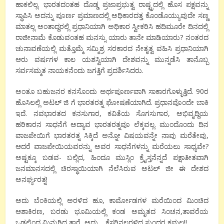
ಹಾಕಲಿಲ್ಲ. ಭಾರತದಂತಹ ದೊಡ್ಡ ಪ್ರಜಾಪ್ರಭುತ್ವ ರಾಷ್ಟ್ರದಲ್ಲಿ ಹೊಸ ಪಕ್ಷವನ್ನು
ಸ್ಥಾಪಿಸಿ ಅದನ್ನು ಪೂರ್ಣ ಪ್ರಮಾಣದಲ್ಲಿ ಅಧಿಕಾರದತ್ತ ಕೊಂಡೊಯ್ಯುವುದೇ ಸಣ್ಣ
ಮಾತಲ್ಲ ಅಂತಾದ್ದರಲ್ಲಿ ಪ್ರಧಾನಿಯಾಗಿ ಅಧಿಕಾರ ಸ್ವೀಕರಿಸಿ ಹದಿಮೂರೇ ದಿನದಲ್ಲಿ
ರಾಜೀನಾಮೆ ಕೊಡುವಂತಹ ಮನಸ್ಸು ಯಾರು ತಾನೇ ಮಾಡಿಯಾರು? ನಂತರದ
ಚುನಾವಣೆಯಲ್ಲಿ ಮತ್ತೊಮ್ಮೆ ಸಮ್ಮಿಶ್ರ ಸರಕಾರದ ನೇತೃತ್ವ ವಹಿಸಿ ಪ್ರಧಾನಿಯಾಗಿ
ಆರು ವರ್ಷಗಳ ಕಾಲ ಯಶಸ್ವಿಯಾಗಿ ದೇಶವನ್ನು ಮುನ್ನಡೆಸಿ ತಾನೊಬ್ಬ
ಸರ್ವಸಮ್ಮತ ನಾಯಕನೆಂದು ಜಗತ್ತಿಗೆ ಪ್ರದರ್ಶಿಸಿದರು.
ಅಂತೂ ಬಹುಜನರ ಕನಸೊಂದು ಅರ್ಥಪೂರ್ಣವಾಗಿ ಸಾಕಾರಗೊಳ್ಳುತ್ತಿದೆ. 90ರ
ಹೊಸಿಲಲ್ಲಿ ಅಟಲ್ ಜಿ ಗೆ ಭಾರತರತ್ನ ಘೋಷಣೆಯಾಗಿದೆ. ಪ್ರಧಾನವೊಂದೇ ಬಾಕಿ
ಇದೆ. ನವಭಾರತದ ಕನಸುಗಾರ, ಕವಿತೆಯ ಸೊಗಸುಗಾರ, ಅಭಿವೃದ್ದಿಯ
ಹರಿಕಾರನ ಸಾಧನೆಗೆ ಅದ್ಯಾವ ಭಾರತರತ್ನವೂ ಲೆಕ್ಕವಲ್ಲ. ಮುಂದೊಂದು ದಿನ
ವಾಜಪೇಯಿಗೆ ಭಾರತರತ್ನ ಸಿಕ್ಕಿದೆ ಅನ್ನೋ ವಿಷಯವನ್ನೇ ನಾವು ಮರೆತೇವು,
ಆದರೆ ವಾಜಪೇಯಿಯವರನ್ನು ಅವರ ಸಾಧನೆಗಳನ್ನು ಮರೆಯಲು ಸಾಧ್ಯವೇ?
ಅಷ್ಟಕ್ಕೂ ಬಡವ- ಬಲ್ಲಿದ, ಹಿಂದೂ ಮುಸ್ಲಿಂ ಕ್ರೈಸ್ತನೆನ್ನದೆ ಪಕ್ಷಾತೀತವಾಗಿ
ಜನಮಾನಸದಲ್ಲಿ ಚಿರಸ್ಥಾಯಿಯಾಗಿ ನೆಲೆಸಿರುವ ಅಟಲ್ ಜೀ ಈ ದೇಶದ
ಅನರ್ಘ್ಯರತ್ನ!
ಅದು ಬೆಂಕಿಯಲ್ಲಿ ಅರಳಿದ ಹೂ, ಕಾರ್ಮೋಡಗಳ ಮರೆಯಿಂದ ಮಿಂಚಿದ
ಆಶಾಕಿರಣ, ಬರಡು ಭೂಮಿಯಲ್ಲಿ ಕಂಡ ಅಮೃತದ ಸಿಂಚನ,ತಾವರೆಯ
ಒಡಲಿಂದ ಮಿನುಗಿದ ತಾರೆ, ಅದು… ಕೆಸರಿನಲ್ಲರಳಿದ ಸುಂದರ ಕಮಲ!!