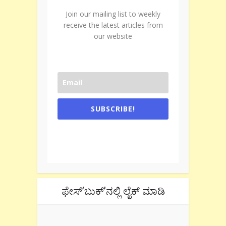
Join our mailing list to weekly
receive the latest articles from
our website
SUBSCRIBE!
One e-mail a week. We don't spam.
Don't forget to check the promotional
tab if you are using gmail.
ಫೇಸ್’ಬುಕ್’ನಲ್ಲಿ ಲೈಕ್ ಮಾಡಿ