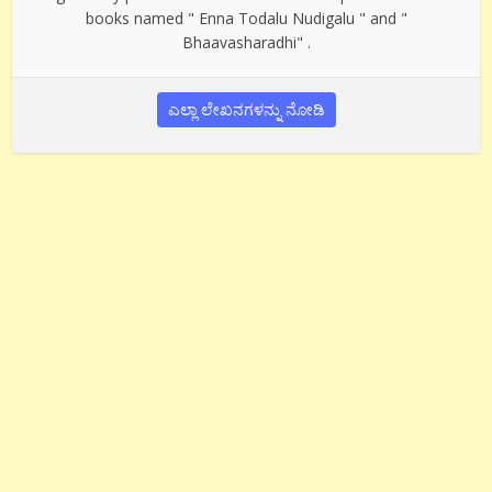
books named " Enna Todalu Nudigalu " and "
Bhaavasharadhi" .
ಎಲ್ಲಾ ಲೇಖನಗಳನ್ನು ನೋಡಿ