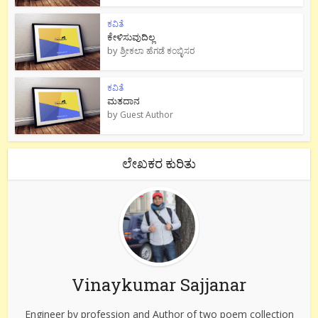
ಕವಿತೆ
ಕೇಳಿಸುವುದಿಲ್ಲ
by
ಶ್ರೀಕಲಾ ಹೆಗಡೆ ಕಂಬ್ಳಿಸರ
ಕವಿತೆ
ಮತದಾನ
by
Guest Author
ಲೇಖಕರ ಕುರಿತು
Vinaykumar Sajjanar
Engineer by profession and Author of two poem collection