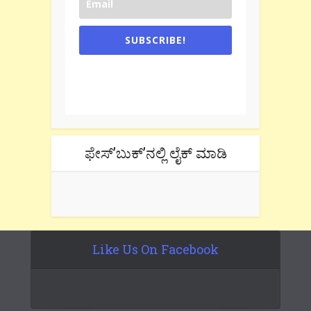
SUBSCRIBE!
One e-mail a week. We don't spam.
Don't forget to check the promotional
tab if you are using gmail.
ಫೇಸ್’ಬುಕ್’ನಲ್ಲಿ ಲೈಕ್ ಮಾಡಿ
Like Us On Facebook