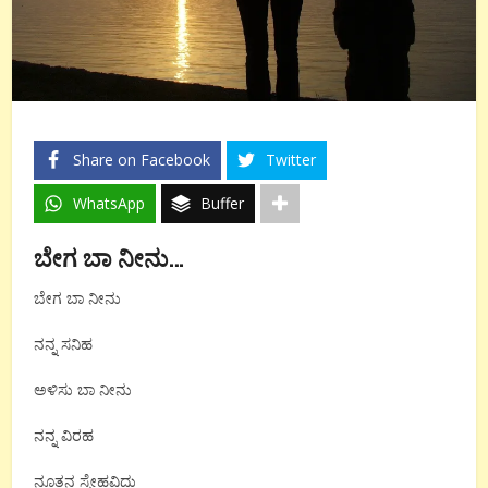
Share on Facebook
Twitter
WhatsApp
Buffer
ಬೇಗ
ಬಾ
ನೀನು
…
ಬೇಗ ಬಾ ನೀನು
ನನ್ನ ಸನಿಹ
ಅಳಿಸು ಬಾ ನೀನು
ನನ್ನ ವಿರಹ
ನೂತನ ಸ್ನೇಹವಿದು