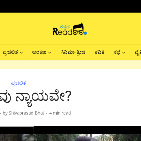
ಪ್ರಚಲಿತ
ಅಂಕಣ
ಸಿನಿಮಾ-ಕ್ರೀಡೆ
ಕವಿತೆ
ಕಥೆ
ವೈವ
ಪ್ರಚಲಿತ
ವು ನ್ಯಾಯವೇ?
by
Shivaprasad Bhat
4 min read