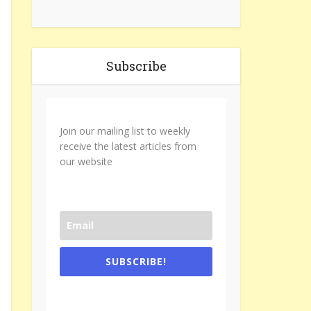
Subscribe
Join our mailing list to weekly
receive the latest articles from
our website
SUBSCRIBE!
One e-mail a week. We don't spam.
Don't forget to check the promotional
tab if you are using gmail.