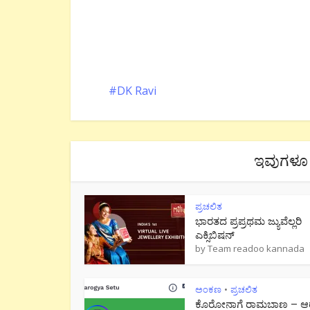
DK Ravi
ಇವುಗಳೂ 
ಪ್ರಚಲಿತ
ಭಾರತದ ಪ್ರಪ್ರಥಮ ಜ್ಯುವೆಲ್ಲರಿ
ಎಕ್ಸಿಬಿಷನ್
by
Team readoo kannada
ಅಂಕಣ
ಪ್ರಚಲಿತ
•
ಕೊರೋನಾಗೆ ರಾಮಬಾಣ – ಆರ