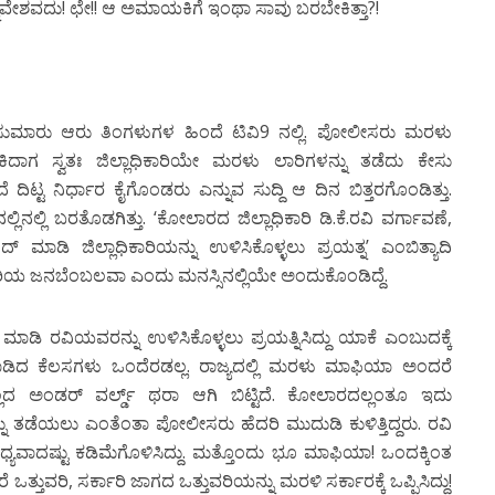
ನ್ನಿವೇಶವದು! ಛೇ!! ಆ ಅಮಾಯಕಿಗೆ ಇಂಥಾ ಸಾವು ಬರಬೇಕಿತ್ತಾ?!
ು ಸುಮಾರು ಆರು ತಿಂಗಳುಗಳ ಹಿಂದೆ ಟಿವಿ9 ನಲ್ಲಿ. ಪೋಲೀಸರು ಮರಳು
ಾಗ ಸ್ವತಃ ಜಿಲ್ಲಾಧಿಕಾರಿಯೇ ಮರಳು ಲಾರಿಗಳನ್ನು ತಡೆದು ಕೇಸು
 ದಿಟ್ಟ ನಿರ್ಧಾರ ಕೈಗೊಂಡರು ಎನ್ನುವ ಸುದ್ದಿ ಆ ದಿನ ಬಿತ್ತರಗೊಂಡಿತ್ತು.
ಿನಲ್ಲಿ ಬರತೊಡಗಿತ್ತು. ‘ಕೋಲಾರದ ಜಿಲ್ಲಾಧಿಕಾರಿ ಡಿ.ಕೆ.ರವಿ ವರ್ಗಾವಣೆ,
ಿ ಜಿಲ್ಲಾಧಿಕಾರಿಯನ್ನು ಉಳಿಸಿಕೊಳ್ಳಲು ಪ್ರಯತ್ನ’ ಎಂಬಿತ್ಯಾದಿ
ಿಗೆ ಈ ಪರಿಯ ಜನಬೆಂಬಲವಾ ಎಂದು ಮನಸ್ಸಿನಲ್ಲಿಯೇ ಅಂದುಕೊಂಡಿದ್ದೆ.
ಮಾಡಿ ರವಿಯವರನ್ನು ಉಳಿಸಿಕೊಳ್ಳಲು ಪ್ರಯತ್ನಿಸಿದ್ದು ಯಾಕೆ ಎಂಬುದಕ್ಕೆ
ಿ ಮಾಡಿದ ಕೆಲಸಗಳು ಒಂದೆರಡಲ್ಲ. ರಾಜ್ಯದಲ್ಲಿ ಮರಳು ಮಾಫಿಯಾ ಅಂದರೆ
ಲದ ಅಂಡರ್ ವರ್ಲ್ಡ್ ಥರಾ ಆಗಿ ಬಿಟ್ಟಿದೆ. ಕೋಲಾರದಲ್ಲಂತೂ ಇದು
 ತಡೆಯಲು ಎಂತೆಂತಾ ಪೋಲೀಸರು ಹೆದರಿ ಮುದುಡಿ ಕುಳಿತ್ತಿದ್ದರು. ರವಿ
ಯವಾದಷ್ಟು ಕಡಿಮೆಗೊಳಿಸಿದ್ದು. ಮತ್ತೊಂದು ಭೂ ಮಾಫಿಯಾ! ಒಂದಕ್ಕಿಂತ
ತ್ತುವರಿ, ಸರ್ಕಾರಿ ಜಾಗದ ಒತ್ತುವರಿಯನ್ನು ಮರಳಿ ಸರ್ಕಾರಕ್ಕೆ ಒಪ್ಪಿಸಿದ್ದು!