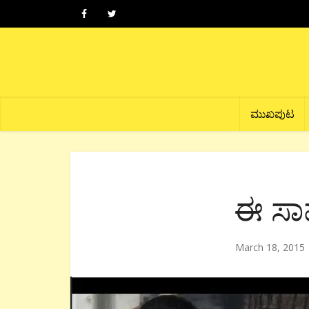
ಮುಖಪುಟ
ಈ ಸಾ
March 18, 2015