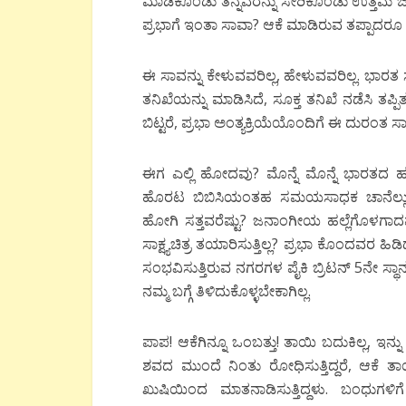
ಮಾಡಿಕೊಂಡು ತನ್ನವರನ್ನು ಸೇರಿಕೊಂಡು ಉತ್ತಮ ಜ
ಪ್ರಭಾಗೆ ಇಂತಾ ಸಾವಾ? ಆಕೆ ಮಾಡಿರುವ ತಪ್ಪಾದರೂ
ಈ ಸಾವನ್ನು ಕೇಳುವವರಿಲ್ಲ, ಹೇಳುವವರಿಲ್ಲ. ಭಾರ
ತನಿಖೆಯನ್ನು ಮಾಡಿಸಿದೆ, ಸೂಕ್ತ ತನಿಖೆ ನಡೆಸಿ ತಪ್
ಬಿಟ್ಟರೆ, ಪ್ರಭಾ ಅಂತ್ಯಕ್ರಿಯೆಯೊಂದಿಗೆ ಈ ದುರಂತ ಸ
ಈಗ ಎಲ್ಲಿ ಹೋದವು? ಮೊನ್ನೆ ಮೊನ್ನೆ ಭಾರತದ ಹುಳ
ಹೊರಟ ಬಿಬಿಸಿಯಂತಹ ಸಮಯಸಾಧಕ ಚಾನೆಲ್ಲುಗಳು 
ಹೋಗಿ ಸತ್ತವರೆಷ್ಟು? ಜನಾಂಗೀಯ ಹಲ್ಲೆಗೊಳಗಾದವರೆಷ
ಸಾಕ್ಷ್ಯಚಿತ್ರ ತಯಾರಿಸುತ್ತಿಲ್ಲ? ಪ್ರಭಾ ಕೊಂದವರ ಹಿ
ಸಂಭವಿಸುತ್ತಿರುವ ನಗರಗಳ ಪೈಕಿ ಬ್ರಿಟನ್ 5ನೇ ಸ್ಥಾ
ನಮ್ಮ ಬಗ್ಗೆ ತಿಳಿದುಕೊಳ್ಳಬೇಕಾಗಿಲ್ಲ.
ಪಾಪ! ಆಕೆಗಿನ್ನೂ ಒಂಬತ್ತು! ತಾಯಿ ಬದುಕಿಲ್ಲ, ಇನ
ಶವದ ಮುಂದೆ ನಿಂತು ರೋಧಿಸುತ್ತಿದ್ದರೆ, ಆಕೆ ತಾಯಿ
ಖುಷಿಯಿಂದ ಮಾತನಾಡಿಸುತ್ತಿದ್ದಳು. ಬಂಧುಗಳ