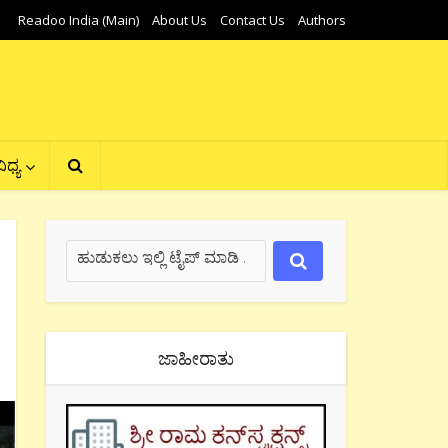
Readoo India (Main)
About Us
Contact Us
Authors
ಿಧ್ಯ
ಜಾಹೀರಾತು