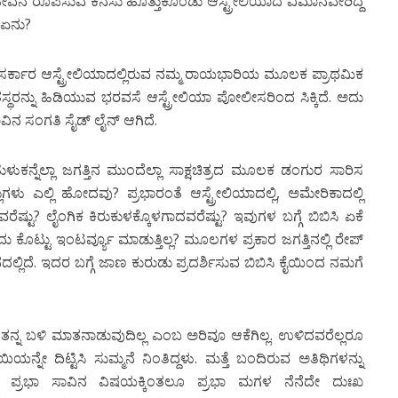
ೀವನ ರೂಪಿಸುವ ಕನಸು ಹೊತ್ತುಕೊಂಡು ಆಸ್ಟ್ರೇಲಿಯಾದ ವಿಮಾನವೇರಿದ್ದ
 ಏನು?
ತ ಸರ್ಕಾರ ಆಸ್ಟ್ರೇಲಿಯಾದಲ್ಲಿರುವ ನಮ್ಮ ರಾಯಭಾರಿಯ ಮೂಲಕ ಪ್ರಾಥಮಿಕ
ಪಿತಸ್ಥರನ್ನು ಹಿಡಿಯುವ ಭರವಸೆ ಆಸ್ಟ್ರೇಲಿಯಾ ಪೋಲೀಸರಿಂದ ಸಿಕ್ಕಿದೆ. ಅದು
ಾವಿನ ಸಂಗತಿ ಸೈಡ್ ಲೈನ್ ಆಗಿದೆ.
ುಕನ್ನೆಲ್ಲಾ ಜಗತ್ತಿನ ಮುಂದೆಲ್ಲಾ ಸಾಕ್ಷಚಿತ್ರದ ಮೂಲಕ ಡಂಗುರ ಸಾರಿಸ
ಎಲ್ಲಿ ಹೋದವು? ಪ್ರಭಾರಂತೆ ಆಸ್ಟ್ರೇಲಿಯಾದಲ್ಲಿ, ಅಮೇರಿಕಾದಲ್ಲಿ
್ಟು? ಲೈಂಗಿಕ ಕಿರುಕುಳಕ್ಕೊಳಗಾದವರೆಷ್ಟು? ಇವುಗಳ ಬಗ್ಗೆ ಬಿಬಿಸಿ ಏಕೆ
ಡಿದು ಕೊಟ್ಟು ಇಂಟರ್ವ್ಯೂ ಮಾಡುತ್ತಿಲ್ಲ? ಮೂಲಗಳ ಪ್ರಕಾರ ಜಗತ್ತಿನಲ್ಲಿ ರೇಪ್
ನದಲ್ಲಿದೆ. ಇದರ ಬಗ್ಗೆ ಜಾಣ ಕುರುಡು ಪ್ರದರ್ಶಿಸುವ ಬಿಬಿಸಿ ಕೈಯಿಂದ ನಮಗೆ
್ನು ತನ್ನ ಬಳಿ ಮಾತನಾಡುವುದಿಲ್ಲ ಎಂಬ ಅರಿವೂ ಆಕೆಗಿಲ್ಲ. ಉಳಿದವರೆಲ್ಲರೂ
ಯನ್ನೇ ದಿಟ್ಟಿಸಿ ಸುಮ್ಮನೆ ನಿಂತಿದ್ದಳು. ಮತ್ತೆ ಬಂದಿರುವ ಅತಿಥಿಗಳನ್ನು
ಿಗೆ ಪ್ರಭಾ ಸಾವಿನ ವಿಷಯಕ್ಕಿಂತಲೂ ಪ್ರಭಾ ಮಗಳ ನೆನೆದೇ ದುಃಖ