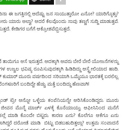
 ದಿನಾ ಈ ಜಗತ್ತಿನಲ್ಲಿ ಅದೆಷ್ಟು ಜನ ಸಾಯುತ್ತಾರೋ ಏನೋ? ಯಾರಿಗ್ಗೊತ್ತು?
ೋರು ಯಾರು ಅಲ್ವಾ? ಆದರೆ ಕೆಲವೊಂದು ಸಾವು ತಣ್ಣಗೆ ಸುದ್ದಿ ಮಾಡುತ್ತವೆ.
ದೆ. ಕೇಡಿಗರ ಬಗೆಗೆ ಆಕ್ರೋಶವೆಬ್ಬಿಸುತ್ತದೆ.
ಂದೆ ತಾಯಿಗೂ ಆಸೆ ಇರುತ್ತದೆ. ಅದಕ್ಕಾಗಿ ಅವರು ಬೇರೆ ಬೇರೆ ಯೋಜನೆಗಳನ್ನು
 ಉಜ್ವಲ ಭವಿಷ್ಯ ರೂಪಿಸುವುದಕ್ಕಾಗಿ ಹಿಡಿದಿದ್ದು ಆಸ್ಟ್ರೇಲಿಯಾದ ಹಾದಿ.
ಅರುಣ್ ಕುಮಾರ್ ಮೂರು ವರ್ಷದಿಂದ ಸರಿಯಾಗಿ ಒಮ್ಮೆಯೂ ಭಾರತಕ್ಕೆ ಬರಲಿಲ್ಲ.
ಂಗಳೂರಿಗೆ ಬಂದಿದ್ದೇ ಹೆಚ್ಚು. ಮತ್ತೆ ಬಂದಿದ್ದು ಹೆಣವಾಗಿ!
್ ಟ್ರೀ ಅನ್ನೋ ಒಳ್ಳೆಯ ಕಂಪೆನಿಯನ್ನೇ ಆರಿಸಿಕೊಂಡಿದ್ದರು. ಮೂರು
ೆಯ ಜೀವನ ಮೊನ್ನೆ ಮಾರ್ಚ್ ಏಳಕ್ಕೆ ಕೊನೆಯಾಯ್ತು. ಆಫೀಸಿನಿಂದ ಮನೆಗೆ
ುಗ್ಗ ಹಲ್ಲೆ ಮಾಡಿ ಕೊಂದೇ ಬಿಟ್ಟರು. ಕಾರಣ ಏನು? ಕೊಲೆಗೂ ಆಕೆಗೂ ಏನು
ರೆ ದರೋಡೆ ಮಾಡಿ ಬಿಟ್ಟು ಬಿಡಬಹುದಿತ್ತಲ್ಲಾ? ಉತ್ತಮ ಸಂಪಾದನೆ