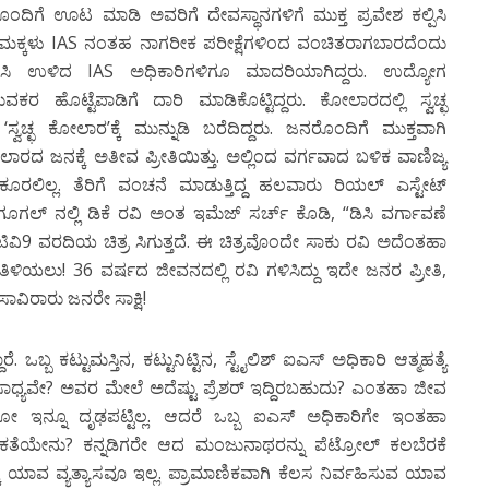
ಿಗೆ ಊಟ ಮಾಡಿ ಅವರಿಗೆ ದೇವಸ್ಥಾನಗಳಿಗೆ ಮುಕ್ತ ಪ್ರವೇಶ ಕಲ್ಪಿಸಿ
ಮಕ್ಕಳು IAS ನಂತಹ ನಾಗರೀಕ ಪರೀಕ್ಷೆಗಳಿಂದ ವಂಚಿತರಾಗಬಾರದೆಂದು
ೆಸಿ ಉಳಿದ IAS ಅಧಿಕಾರಿಗಳಿಗೂ ಮಾದರಿಯಾಗಿದ್ದರು. ಉದ್ಯೋಗ
ಹೊಟ್ಟೆಪಾಡಿಗೆ ದಾರಿ ಮಾಡಿಕೊಟ್ಟಿದ್ದರು. ಕೋಲಾರದಲ್ಲಿ ಸ್ವಚ್ಛ
ವಚ್ಛ ಕೋಲಾರ’ಕ್ಕೆ ಮುನ್ನುಡಿ ಬರೆದಿದ್ದರು. ಜನರೊಂದಿಗೆ ಮುಕ್ತವಾಗಿ
ಾರದ ಜನಕ್ಕೆ ಅತೀವ ಪ್ರೀತಿಯಿತ್ತು. ಅಲ್ಲಿಂದ ವರ್ಗವಾದ ಬಳಿಕ ವಾಣಿಜ್ಯ
ರಲಿಲ್ಲ. ತೆರಿಗೆ ವಂಚನೆ ಮಾಡುತ್ತಿದ್ದ ಹಲವಾರು ರಿಯಲ್ ಎಸ್ಟೇಟ್
 ಗೂಗಲ್ ನಲ್ಲಿ ಡಿಕೆ ರವಿ ಅಂತ ಇಮೆಜ್ ಸರ್ಚ್ ಕೊಡಿ, “ಡಿಸಿ ವರ್ಗಾವಣೆ
ಿವಿ9 ವರದಿಯ ಚಿತ್ರ ಸಿಗುತ್ತದೆ. ಈ ಚಿತ್ರವೊಂದೇ ಸಾಕು ರವಿ ಅದೆಂತಹಾ
 ತಿಳಿಯಲು! 36 ವರ್ಷದ ಜೀವನದಲ್ಲಿ ರವಿ ಗಳಿಸಿದ್ದು ಇದೇ ಜನರ ಪ್ರೀತಿ,
 ಸಾವಿರಾರು ಜನರೇ ಸಾಕ್ಷಿ!
ರೆ. ಒಬ್ಬ ಕಟ್ಟುಮಸ್ತಿನ, ಕಟ್ಟುನಿಟ್ಟಿನ, ಸ್ಟೈಲಿಶ್ ಐಎಸ್ ಅಧಿಕಾರಿ ಆತ್ಮಹತ್ಯೆ
ಾಧ್ಯವೇ? ಅವರ ಮೇಲೆ ಅದೆಷ್ಟು ಪ್ರೆಶರ್ ಇದ್ದಿರಬಹುದು? ಎಂತಹಾ ಜೀವ
ೆಯೋ ಇನ್ನೂ ದೃಢಪಟ್ಟಿಲ್ಲ. ಆದರೆ ಒಬ್ಬ ಐಎಸ್ ಅಧಿಕಾರಿಗೇ ಇಂತಹಾ
ಳ ಕತೆಯೇನು? ಕನ್ನಡಿಗರೇ ಆದ ಮಂಜುನಾಥರನ್ನು ಪೆಟ್ರೋಲ್ ಕಲಬೆರಕೆ
ಯಾವ ವ್ಯತ್ಯಾಸವೂ ಇಲ್ಲ. ಪ್ರಾಮಾಣಿಕವಾಗಿ ಕೆಲಸ ನಿರ್ವಹಿಸುವ ಯಾವ