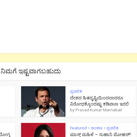
ನಿಮಗೆ ಇಷ್ಟವಾಗಬಹುದು
ಪ್ರಚಲಿತ
ದೇಶದ ಹಿತದೃಷ್ಟಿಯಿಂದಲಾದರೂ
ವಿರೋಧಕ್ಕೊಂದಷ್ಟು ಕಡಿವಾಣ ಇರಲಿ
by
Prasad Kumar Marnabail
Featured
ಅಂಕಣ
ಪ್ರಚಲಿತ
•
•
ೋಗ್ಯ
ಮಾಸ್ಕ್ ಮಹಿಳೆ – ಸುಹಾನಿ ಮೋಹನ್!