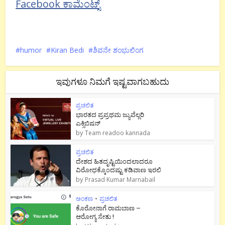
Facebook ಕಾಮೆಂಟ್ಸ್
humor
Kiran Bedi
ಶಿವನೇ ಶಂಭುಲಿಂಗ
ಇವುಗಳೂ ನಿಮಗೆ ಇಷ್ಟವಾಗಬಹುದು
ಪ್ರಚಲಿತ
ಭಾರತದ ಪ್ರಪ್ರಥಮ ಜ್ಯುವೆಲ್ಲರಿ
ಎಕ್ಸಿಬಿಷನ್
by
Team readoo kannada
ಪ್ರಚಲಿತ
ದೇಶದ ಹಿತದೃಷ್ಟಿಯಿಂದಲಾದರೂ
ವಿರೋಧಕ್ಕೊಂದಷ್ಟು ಕಡಿವಾಣ ಇರಲಿ
by
Prasad Kumar Marnabail
ಅಂಕಣ
•
ಪ್ರಚಲಿತ
ಕೊರೋನಾಗೆ ರಾಮಬಾಣ –
ಆರೋಗ್ಯ ಸೇತು !