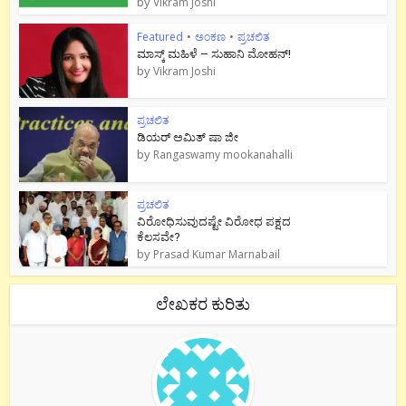
by
Vikram Joshi
Featured
•
ಅಂಕಣ
•
ಪ್ರಚಲಿತ
ಮಾಸ್ಕ್ ಮಹಿಳೆ – ಸುಹಾನಿ ಮೋಹನ್!
by
Vikram Joshi
ಪ್ರಚಲಿತ
ಡಿಯರ್ ಅಮಿತ್ ಷಾ ಜೀ
by
Rangaswamy mookanahalli
ಪ್ರಚಲಿತ
ವಿರೋಧಿಸುವುದಷ್ಟೇ ವಿರೋಧ ಪಕ್ಷದ
ಕೆಲಸವೇ?
by
Prasad Kumar Marnabail
ಲೇಖಕರ ಕುರಿತು