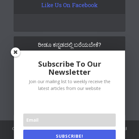
Like Us On Facebook
ರೀಡೂ ಕನ್ನಡದಲ್ಲಿ ಬರೆಯಬೇಕೆ?
Subscribe To Our
Newsletter
Join our mailing list to weekly receive the
latest articles from our website
Copywrite© 2026 Readoo Media Private Limited. Created and
maintained by
The Web People
.
SUBSCRIBE!