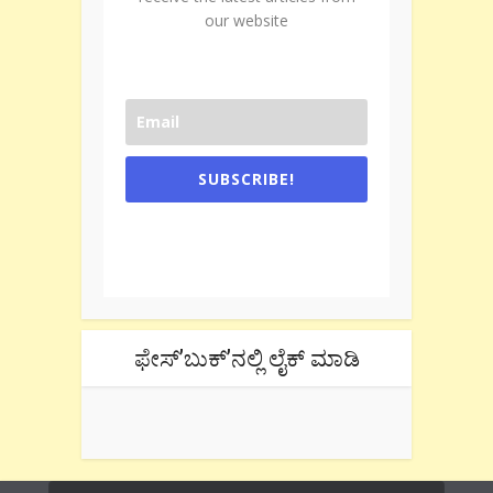
our website
SUBSCRIBE!
One e-mail a week. We don't spam.
Don't forget to check the promotional
tab if you are using gmail.
ಫೇಸ್’ಬುಕ್’ನಲ್ಲಿ ಲೈಕ್ ಮಾಡಿ