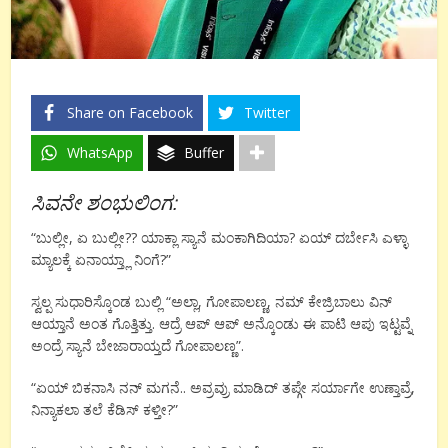
Share on Facebook
Twitter
WhatsApp
Buffer
ಸಿವನೇ ಶಂಭುಲಿಂಗ:
“ಬುಲ್ಲೀ, ಏ ಬುಲ್ಲೀ?? ಯಾಕ್ಲಾ ಸ್ಯಾನೆ ಮಂಕಾಗಿದಿಯಾ? ಏಯ್ ದರ್ಬೇಸಿ ಎಳ್ಳಾ
ಮ್ಯಾಲಕ್ಕೆ ಏನಾಯ್ತ್ಲಾ ನಿಂಗೆ?”
ಸ್ವಲ್ಪ ಸುಧಾರಿಸ್ಕೊಂಡ ಬುಲ್ಲಿ “ಅಲ್ಲಾ, ಗೋಪಾಲಣ್ಣ, ನಮ್ ಕೇಜ್ರಿಬಾಲು ವಿನ್
ಆಯ್ತಾನೆ ಅಂತ ಗೊತ್ತಿತ್ತು. ಆದ್ರೆ ಆಪ್ ಆಪ್ ಅನ್ಕೊಂಡು ಈ ಪಾಟಿ ಆಪು ಇಟ್ಟವ್ನೆ
ಅಂದ್ರೆ ಸ್ಯಾನೆ ಬೇಜಾರಾಯ್ತದೆ ಗೋಪಾಲಣ್ಣ”.
“ಏಯ್ ಬಿಕನಾಸಿ ನನ್ ಮಗನೆ.. ಅವ್ರವ್ರು ಮಾಡಿದ್ ತಪ್ಗೇ ಸರ್ಯಾಗೇ ಉಣ್ತಾವ್ರೆ,
ನಿನ್ಯಾಕಲಾ ತಲೆ ಕೆಡಿಸ್ ಕಳ್ತೀ?”