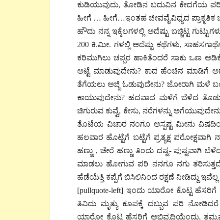
ಕುಡಿಯುವುದು, ತೋಡಿನ ಬದುವಿನ ಕೇದಗೆಯ ಪರಿಮ
ಹೀಗೆ … ಹೀಗೆ…ಇಂತಹ ಜೀವವೈವಿಧ್ಯದ ಪ್ರಾಕೃತಿಕ ಬ
ಹೌದು ನನ್ನ ಇಕ್ಕೆಲಗಳಲ್ಲಿ ಅದೆಷ್ಟು ಬಚ್ಚಿಟ್ಟ ಗುಟ್
200 ಕಿ.ಮೀ. ಗಳಲ್ಲಿ ಅದೆಷ್ಟು ಕಥೆಗಳು, ಸಾಹಸಗಾಥೆಗ
ಕರಿಮುಗಿಲು ಚಪ್ಪರ ಹಾಕಿತೆಂದರೆ ಸಾಕು ಒಣ ಅಡಿಕ
ಅಟ್ಟೆ ಮಾಡುವುದೇನು? ಕಾದ ಹೆಂಚಿನ ಮಾಡಿಗೆ ಅಡಕ
ತೆಗೆಯಲು ಅಜ್ಜಿ ಓಡುವುದೇನು? ಜೋರಾಗಿ ಮಳೆ ಬಂ
ಕಾಯುವುದೇನು? ಹದವಾದ ಮಳೆಗೆ ಬೆಳೆದ ತೊಡುತ
ಚಿಗುರುವ ಕುವ್ವೆ, ಕೇಸು, ನರೆಗಳನ್ನು ಅಗೆಯುವು
ತೊಟೆಯ ವಿಚಾರ ನಂಗೂ ಅಸ್ಪಷ್ಟ ಮೀನು ವಿಷದ
ಹಲವಾರ ಹೊಟ್ಟೆಗೆ ಬಟ್ಟೆಗೆ ಪ್ರತ್ಯಕ್ಷ ಪರೋಕ್ಷವ
ಹಣ್ಣು , ಚೇರೆ ಹಣ್ಣು ತಿಂದು ದಷ್ಟ- ಪುಷ್ಟವಾಗಿ 
ಮಾಡಲು ಹೋಗುವ ಪರಿ ನನಗೂ ನಗು ತರಿಸುತ್ತದೆ,
ಹೆಡೆಯೆತ್ತಿ ಕಪ್ಪೆಗೆ ಬಿಸಿಲಿನಿಂದ ರಕ್ಷಣೆ ನೀಡಿದ್ದು ಇವೆಲ್
[pullquote-left] ಇಂದು ಯಾರೋ ಕೊಟ್ಟ ಹೆಸರಿಗೆ ಅಭಿ
ತಿವಿದು ಮೃತ್ಯು ಕೂಪಕ್ಕೆ ದಬ್ಬುವ ಪರಿ ನೋಡಿದರೆ ನ
ಯಾರೋ ಕೊಟ್ಟ ಹೆಸರಿಗೆ ಅಭಿವೃದ್ಧಿಯೆಂದು, ತಮ್ಮಷ್ಟಕ್