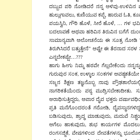
ದಬ್ಬುವ ಪರಿ ನೋಡಿದರೆ ನನ್ನ ಅಳಿವು-ಉಳಿವಿನ ಪ್ರ
ಹುಲ್ಲುಗಾವಲು, ಕುಣಿಯುವ ಕಪ್ಪೆ, ಹಾರುವ ಓತಿ, ಕ
ಪಯಸ್ವಿನಿ, ಗೌರಿ ಹೊಳೆ, ಸೀರೆ ಹೊಳೆ, … ಗಳ ಭವ
ಬದಲಾವಣೆ ಅಥವಾ ಹರಿವಿನ ತಿರುವಿನ ಬಗೆಗೆ ದುಂಡ
ಸಾಮಾನ್ಯವಾಗಿ ಅಲೋಚನೆಯ ಈ ಸೂತ್ರ ನೋಡಿ ” ನಿ
ತಿರುಗಿಸಿದರೆ ಬತ್ತುತ್ತೇನೆ” ಅಷ್ಟೇ ಈ ತೆರನಾದ
ಎನ್ನಬೇಕಷ್ಷೇ…???
ಹಾಗು ಹೀಗು ನಿಮ್ಮ ಹಠವೇ ಗೆಲ್ಲಬೇಕೆಂದು ನನ್ನ
ಗುರುಪುರ ಸಂಕ, ಉಳ್ಳಾಲ ಸಂಕಗಳ ಅವಶ್ಯಕತೆಯೇ ಇ
ಸಜ್ಜನ ಶಿಕ್ಷಣ ತಜ್ಞನೊಬ್ಬ ನಾವು ಪ್ರೌಢಶಾಲ
ನಾಗರಿಕತೆಯೆಂದು ಪಠ್ಯ ಮುದ್ರಿಸಬೇಕಾದೀತು. ಸ
ಆರಾಧಿಸುತ್ತಿದ್ದರು, ಅಪಾರ ದೈವ ಭಕ್ತರು ವರ್ಷಾ
ಪ್ರತಿ ಮನೆಗೊಂದರಂತೆ ಗರೋಡಿ, ದೈವಸ್ಥಾನಗಳಿದ
ಬಡಿಸುವುದು, ಶ್ರಾದ್ಧ ಮಾಡುವುದು, ಮದುವೆ ನ
ಅಗೆಲು ಹಾಕುವುದು, ಶುಭ ಕಾರ್ಯಗಳ ಮೊದಲು ಕಲು
ರಂಗಸಜ್ಜಿಕೆ, ವೇಷಗಳಿಂದ ದೇವತೆಗಳನ್ನು ಭೂಲೋಕ