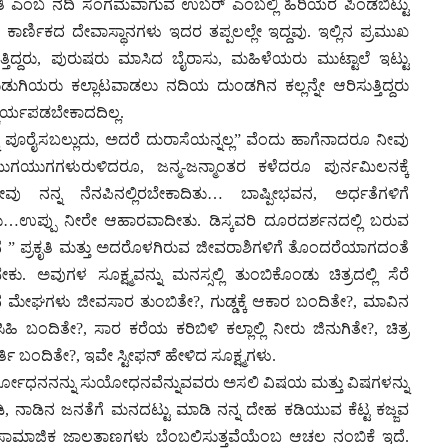
ವತಿ ಎಂಬ ನದಿ ಸಂಗಮವಾಗುವ ಉಬರ್ ಎಂಬಲ್ಲಿ ಹಿರಿಯರ ಪಿಂಡಬಿಟ್ಟು
ವೆಂಬ ಕಾರ್ಣಿಕದ ದೇವಾಸ್ಥಾನಗಳು ಇದರ ತಪ್ಪಲಲ್ಲೇ ಇದ್ದವು. ಇಲ್ಲಿನ ಪ್ರಮುಖ
ುತ್ತಿದ್ದರು, ಪುರುಷರು ಮಾಸಿದ ಬೈರಾಸು, ಮಹಿಳೆಯರು ಮುಟ್ಟಾಲೆ ಇಟ್ಟು
ಹುಡುಗಿಯರು ಕಲ್ಲಾಟವಾಡಲು ನದಿಯ ದುಂಡಗಿನ ಕಲ್ಲನ್ನೇ ಆರಿಸುತ್ತಿದ್ದರು
್ಚರ್ಯಪಡಬೇಕಾದದಿಲ್ಲ.
ನ್ನು ಪೂರೈಸಬಲ್ಲುದು, ಅದರೆ ದುರಾಸೆಯನ್ನಲ್ಲ” ವೆಂದು ಹಾಗೆನಾದರೂ ನೀವು
ುಗಯುಗಗಳುರುಳಿದರೂ, ಜನ್ಮ-ಜನ್ಮಾಂತರ ಕಳೆದರೂ ಪುರ್ನಮಿಲನಕ್ಕೆ
ು ನನ್ನ ನೆನಪಿನಲ್ಲಿರಬೇಕಾದಿತು… ಬಾಷ್ಪೀಭವನ, ಅರ್ಧತೆಗಳಿಗೆ
ು…ಉಪ್ಪು ನೀರೇ ಆಹಾರವಾದೀತು. ಡಿಸ್ಕವರಿ ದೂರದರ್ಶನದಲ್ಲಿ ಬರುವ
ತ್ತಾನೆ ” ಪ್ರಕೃತಿ ಮತ್ತು ಅದರೊಳಗಿರುವ ಜೀವರಾಶಿಗಳಿಗೆ ತೊಂದರೆಯಾಗದಂತೆ
 ಅವುಗಳ ಸೂಕ್ಷ್ಮವನ್ನು ಮನಸ್ಸಲ್ಲಿ ತುಂಬಿಕೊಂಡು ಚಿತ್ರದಲ್ಲಿ ಸೆರೆ
ಡಿನ ಮೇಘಗಳು ಜೀವಸಾರ ತುಂಬಿತೇ?, ಗುಡ್ಡಕ್ಕೆ ಆಕಾರ ಬಂದಿತೇ?, ಮಾವಿನ
ಹಿ ಬಂದಿತೇ?, ಸಾರ ಕರೆಯ ಕರಿಬಿಳಿ ಕಲ್ಲಾಲ್ಲಿ ನೀರು ಜಿನುಗಿತೇ?, ಚಿತ್ರ
ೂರ್ತಿ ಬಂದಿತೇ?, ಇವೇ ಸ್ಟೀಫನ್ ಹೇಳಿದ ಸೂಕ್ಷ್ಮಗಳು.
ುರ್ಯೋಧನನನ್ನು ಸುಯೋಧನವೆನ್ನುವವರು ಅಸಲಿ ವಿಷಯ ಮತ್ತು ವಿಷಗಳನ್ನು
ಡಿ, ನಾಡಿನ ಜನತೆಗೆ ಮನದಟ್ಟು ಮಾಡಿ ನನ್ನ ದೇಹ ಕಡಿಯುವ ಕೆಟ್ಟ ಕಜ್ಜವ
, ಸಾಮಾಜಿಕ ಜಾಲತಾಣಗಳು ಬೆಂಬಲಿಸುತ್ತವೆಯೆಂಬ ಆಚಲ ನಂಬಿಕೆ ಇದೆ.