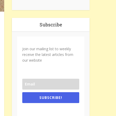
Subscribe
Join our mailing list to weekly
receive the latest articles from
our website
SUBSCRIBE!
One e-mail a week. We don't spam.
Don't forget to check the promotional
tab if you are using gmail.