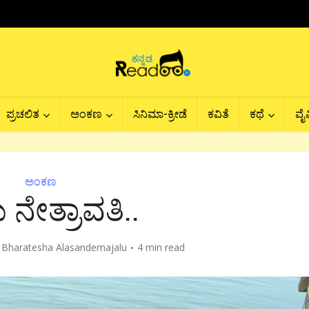
ಪ್ರಚಲಿತ
ಅಂಕಣ
ಸಿನಿಮಾ-ಕ್ರೀಡೆ
ಕವಿತೆ
ಕಥೆ
ವೈವ
ಅಂಕಣ
 ನೇತ್ರಾವತಿ..
y
Bharatesha Alasandemajalu
4 min read