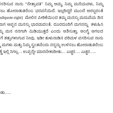
ಸರಿಸುವ ನಾನು “ನೇತ್ರಾವತಿ” ನಿಮ್ಮ ಅಮ್ಮ, ನಿಮ್ಮ ಮನೆಯವಳು, ನಿಮ್ಮ
ಿಸಲು ಹೋರಾಡುತಿರೆಂಬ ಭರವಸೆಯಿದೆ. ಇಲ್ಲದಿದ್ದರೆ ಮುಂದೆ ಅರಬ್ಬರಂತೆ
ತು[/pullquote-right] ಮೇಲಿನ ಪೀಠಿಕೆಯಿಂದ ತಮ್ಮ ಮನಸ್ಸು ಮದುವೆಯ ದಿನ
ವಾಗ ಅಪ್ಪನ ಮನಸ್ಸು ಭಾರವಾದಂತೆ, ದೂರದೂರಿಗೆ ಮಗನನ್ನು ಕಳುಹಿಸಿ
್ಮ ಮನ ನನಗಾಗಿ ಮಿಡಿಯುತ್ತದೆ ಎಂದು ಆಶಿಸುತ್ತಾ, ಅಂಗೈ ಅಗಲದ
 ಶತ್ರುಗಳಾಗುವ ನೀವು, ಇಡೀ ತುಳುನಾಡಿನ ಪರಿಮಳ ಪಸರಿಸುವ ನಾನು
ಮ್ಮ ಮಗಳು ಮತ್ತು ನಿಮ್ಮ ಸ್ವಂತವೆಂದು ನನ್ನನ್ನು ಉಳಿಸಲು ಹೋರಾಡುತಿರೆಂಬ
ಣ್ಣೆ ಇಲ್ಲಿ ಸಿಗಲ್ಲ… ಉಪ್ಪನ್ನೇ ಮಾರಬೇಕಾದೀತು… ಎಚ್ಚರ…. ಎಚ್ಚರ…..
ಾಡು…..