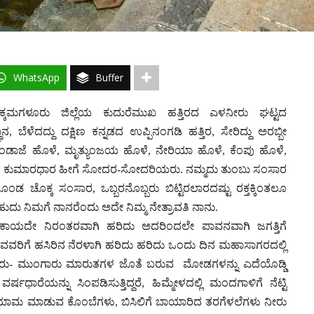
WhatsApp
Buffer
ಿಕ್ಕಮಗಳೂರು ಜಿಲ್ಲೆಯ ಕುದುರೆಮುಖ ಹತ್ತಿರದ ಎಳನೀರು ಘಟ್ಟದ
ಬೆಳೆದದ್ದು ದಕ್ಷಿಣ ಕನ್ನಡದ ಉಪ್ಪಿನಂಗಡಿ ಹತ್ತಿರ, ಸೇರಿದ್ದು ಅರಬ್ಬೀ
ಬಂಡಾಜೆ ಹೊಳೆ, ಮೃತ್ಯುಂಜಯ ಹೊಳೆ, ನೇರಿಯಾ ಹೊಳೆ, ಕೆಂಪು ಹೊಳೆ,
ೆ, ಕುಮಾರಧಾರ ಹೀಗೆ ಸೋದರ-ಸೋದರಿಯರು. ನಮ್ಮದು ತುಂಬು ಸಂಸಾರ
ಚೊಕ್ಕ ಸಂಸಾರ, ಒಬ್ಬರನೊಬ್ಬರು ಬಿಟ್ಟಿರಲಾರದಷ್ಟು ರಕ್ತಕ್ಕಿಂತಲೂ
ದು ನಿಮಗೆ ನಾನರೆಂದು ಅದೇ ನಿಮ್ಮ ನೇತ್ರಾವತಿ ನಾನು.
 ಕಾಯದೇ ನಿರಂತರವಾಗಿ ಹರಿದು ಅದರಿಂದಲೇ ಪಾವನವಾಗಿ ಜಗತ್ತಿಗೆ
ವರಿಗೆ ಹಸಿರಿನ ನೆರಳಾಗಿ ಹರಿದು ಹರಿದು ಒಂದು ದಿನ ಮಹಾಸಾಗರದಲ್ಲಿ
ಹಿಂಗಾರು- ಮುಂಗಾರು ಮಾರುತಗಳ ಜೊತೆ ಬರುವ ಮೋಡಗಳನ್ನು ಎದೆಯೊಡ್ಡಿ
ವರ್ಷಧಾರೆಯನ್ನು ಸಿಂಪಡಿಸುತ್ತಿದ್ದರೆ, ಹಿಮ್ಮೇಳದಲ್ಲಿ ಮಂದಗಾಳಿಗೆ ನೆಟ್ಟಿ
್ಯಾಯಾಮ ಮಾಡುವ ಕೊಂಬೆಗಳು, ಬಿಸಿಲಿಗೆ ಬಾಯಾರಿದ ತರಗೆಳಲೆಗಳು ನೀರು