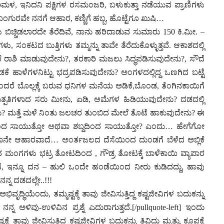
ಳ, ಇನಿದನಿ ಪಕ್ಷಿಗಳ ರಸಮಂಜರಿ, ಬಳುಕುತ್ತಾ ನಡೆಯುವ ಪ್ರಾಣಿಗಳು
ಂಗುರವೇ ನನಗೆ ಆಹಾರ, ಕಣ್ಣಿಗೆ ಹಬ್ಬ, ಹೊಟ್ಟೆಗೂ ಖುಷಿ…
ಟುಗಳು ಬಿಚ್ಚಿಡಲಾರದೇ ತೆರೆದಿವೆ, ನಾನು ಹರಿದಾಡುವ ಸುಮಾರು 150 ಕಿ.ಮೀ. –
ಳು, ಸಂಕಟದ ಬುತ್ತಿಗಳು ತಮ್ಮನ್ನು ತಾವೇ ತೆರೆದುಕೊಳ್ಳುತ್ತವೆ. ಆಕಾಶದಲ್ಲಿ
ೆ ರಾಶಿ ಮಾಡುವುದೇನು?, ತರಕಾರಿ ಮಜಲು ಸಿದ್ಧಪಡಿಸುವುದೇನು?, ಸೌದೆ
ೆ ಹಾಳೆಗಳನಿಟ್ಟು ಭದ್ರಪಡಿಸುವುದೇನು? ಅಂಗಳದಲ್ಲಿದ್ದ ಒಣಗಿದ ಬಟ್ಟೆ
ದರೆ ಬೊಲ್ಲಕ್ಕೆ ಬರುವ ಧನಿಗಳ ಮನೆಯ ಅಡಿಕೆ,ಬೊಂಡ, ತೆಂಗಿನಕಾಯಿಗೆ
್ಪತಿಗಳಾದ ಸರು ಮೀನು, ಏಡಿ, ಆಮೆಗಳ ಹಿಡಿಯುವುದೇನು? ದಡದಲ್ಲಿ
ದೇನು? ಮತ್ತೆ ಮಳೆ ನಿಂತು ಜಲಚರ ತುಂಬಿದ ಮೇಲೆ ತೊಟೆ ಹಾಕುವುದೇನು? ಈ
ಿಂದ ಸಾಯುತ್ತೋ ಅಥವಾ ಶಬ್ದದಿಂದ ಸಾಯುತ್ತೋ? ಎಂದು… ಹೇಗೆಗೋ
ಾಗಿ ನಾನೇ ಆಹಾರವಾದೆ… ಅಂರ್ತಜಲದ ದೆಸೆಯಿಂದ ದುಂಡಗೆ ಬೆಳೆದ ಅಬ್ಲಿಕೆ
ಬೆಳೆದ ಮಂಗಗಳು ಭಟ್ರ ತೋಟದಿಂದ , ಗೌಡ್ರ ತೋಟಕ್ಕೆ ಬಾಳೆಕಾಯಿ ವ್ಯಾಪಾರ
 ಇನ್ನೂ ದನ – ಹುಲಿ ಒಂದೇ ಹಂಡೆಯಿಂದ ನೀರು ಕುಡಿದದ್ದು, ಹಾವು
ಲ ನನ್ನ ದಡದಲ್ಲೇ..!!!
ವೃದ್ಧಿಯೆಂದು, ತಮ್ಮಷ್ಟಕ್ಕೆ ತಾವು ಜೀವಿಸುತ್ತಿದ್ದ ಕಷ್ಟಜೀವಿಗಳ ಬದುಕನ್ನು
ನ್ನ ಅಳಿವು-ಉಳಿವಿನ ಪ್ರಶ್ನೆ ಎದುರಾಗುತ್ತದೆ.[/pullquote-left] ಇಂದು
ಕೆ ತಾವು ಜೀವಿಸುತ್ತಿದ್ದ ಕಷ್ಟಜೀವಿಗಳ ಬದುಕನ್ನು ತಿವಿದು ಮೃತ್ಯು ಕೂಪಕ್ಕೆ