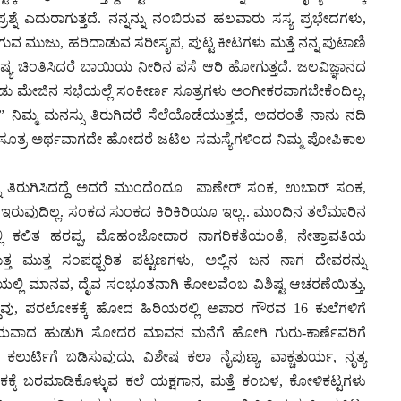
ಶ್ನೆ ಎದುರಾಗುತ್ತದೆ. ನನ್ನನ್ನು ನಂಬಿರುವ ಹಲವಾರು ಸಸ್ಯ ಪ್ರಭೇದಗಳು,
ೂಗುವ ಮುಜು, ಹರಿದಾಡುವ ಸರೀಸೃಪ, ಪುಟ್ಟ ಕೀಟಗಳು ಮತ್ತೆ ನನ್ನ ಪುಟಾಣಿ
ಿಷ್ಯ ಚಿಂತಿಸಿದರೆ ಬಾಯಿಯ ನೀರಿನ ಪಸೆ ಆರಿ ಹೋಗುತ್ತದೆ. ಜಲವಿಜ್ಞಾನದ
ು ಮೇಜಿನ ಸಭೆಯಲ್ಲೆ ಸಂಕೀರ್ಣ ಸೂತ್ರಗಳು ಅಂಗೀಕರವಾಗಬೇಕೆಂದಿಲ್ಲ,
ಮ್ಮ ಮನಸ್ಸು ತಿರುಗಿದರೆ ಸೆಲೆಯೊಡೆಯುತ್ತದೆ, ಅದರಂತೆ ನಾನು ನದಿ
 ಸರಳ ಸೂತ್ರ ಅರ್ಥವಾಗದೇ ಹೋದರೆ ಜಟಿಲ ಸಮಸ್ಯೆಗಳಿಂದ ನಿಮ್ಮ ಪೋಪಿಕಾಲ
ನ್ನು ತಿರುಗಿಸಿದದ್ದೆ ಅದರೆ ಮುಂದೆಂದೂ ಪಾಣೇರ್ ಸಂಕ, ಉಬಾರ್ ಸಂಕ,
ರುವುದಿಲ್ಲ. ಸಂಕದ ಸುಂಕದ ಕಿರಿಕಿರಿಯೂ ಇಲ್ಲ.. ಮುಂದಿನ ತಲೆಮಾರಿನ
ೆಯಲ್ಲಿ ಕಲಿತ ಹರಪ್ಪ, ಮೊಹಂಜೋದಾರ ನಾಗರಿಕತೆಯಂತೆ, ನೇತ್ರಾವತಿಯ
ುತ್ತ ಮುತ್ತ ಸಂಪಧ್ಬರಿತ ಪಟ್ಟಣಗಳು, ಅಲ್ಲಿನ ಜನ ನಾಗ ದೇವರನ್ನು
ವಧಿಯಲ್ಲಿ ಮಾನವ, ದೈವ ಸಂಭೂತನಾಗಿ ಕೋಲವೆಂಬ ವಿಶಿಷ್ಟ ಆಚರಣೆಯಿತ್ತು,
್ದವು, ಪರಲೋಕಕ್ಕೆ ಹೋದ ಹಿರಿಯರಲ್ಲಿ ಅಪಾರ ಗೌರವ 16 ಕುಲೆಗಳಿಗೆ
ಿಶ್ಚಯವಾದ ಹುಡುಗಿ ಸೋದರ ಮಾವನ ಮನೆಗೆ ಹೋಗಿ ಗುರು-ಕಾರ್ಣೆವರಿಗೆ
ರ್ಟಿಗೆ ಬಡಿಸುವುದು, ವಿಶೇಷ ಕಲಾ ನೈಪುಣ್ಯ, ವಾಕ್ಚತುರ್ಯ, ನೃತ್ಯ
ಕ್ಕೆ ಬರಮಾಡಿಕೊಳ್ಳುವ ಕಲೆ ಯಕ್ಷಗಾನ, ಮತ್ತೆ ಕಂಬಳ, ಕೋಳಿಕಟ್ಟಗಳು