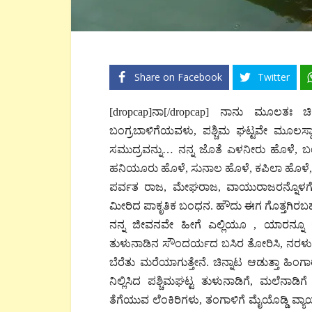
Share on Facebook
Twitter
[dropcap]ನಾ[/dropcap] ನಾನು ಮೂಲತಃ ಚ
ಬಂಗ್ರಬಾಳಿಗೆಯವಳು, ಪಶ್ಚಿಮ ಘಟ್ಟವೇ ಮೂಲಸ್ಥಾನ, 
ಸಮುದ್ರವನ್ನು… ನನ್ನ ಜೊತೆ ಎಳನೀರು ಹೊಳೆ, 
ಹನಿಯೂರು ಹೊಳೆ, ಸುನಾಲ ಹೊಳೆ, ಕಪಿಲಾ ಹೊಳ
ಪರ್ವತ ರಾಜ, ಮೇಘರಾಜ, ವಾಯುರಾಜರನ್ನೊಳಗೊಂಡ 
ಮೀರಿದ ಪಾಕೃತಿಕ ಬಂಧನ. ಹೌದು ಈಗ ಗೊತ್ತಗಿರಬಹು
ನನ್ನ ಜೀವನವೇ ಹೀಗೆ ಎಲ್ಲಿಯೂ , ಯಾರನ್ನೂ
ತುಳುನಾಡಿನ ಸೌಂದರ್ಯದ ಬಸಿರ ತೋರಿಸಿ, ನರಳುವ
ಬೆರೆತು ಮರೆಯಾಗುತ್ತೇನೆ. ಚಿನ್ನಾಟ ಆಡುತ್ತಾ 
ನಿಲ್ಲಿಸಿದ ಪಶ್ಚಿಮಘಟ್ಟ ತುಳುನಾಡಿಗೆ, ಮಲೆನಾಡಿಗೆ 
ತೆಗೆಯುವ ಲೆಂಕಿರಿಗಳು, ತಂಗಾಳಿಗೆ ಮೈಯೊಡ್ಡಿ ವ