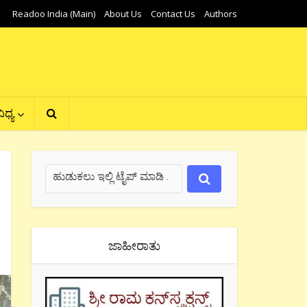
Readoo India (Main)
About Us
Contact Us
Authors
ಿಧ್ಯ
ಜಾಹೀರಾತು