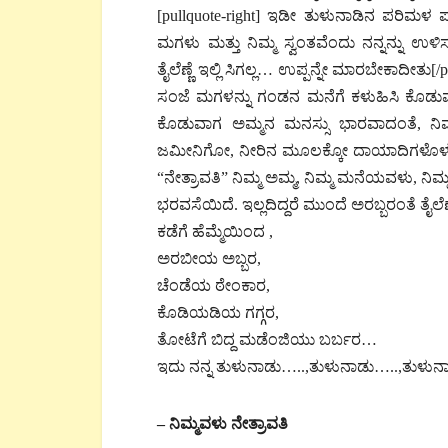
[pullquote-right] ಇಡೀ ತುಳುನಾಡಿನ ಪರಿಮಳ ಪ
ಮಗಳು ಮತ್ತು ನಿಮ್ಮ ಸ್ವಂತವೆಂದು ನನ್ನನ್ನು ಉಳ
ತೈಲೆಣ್ಣೆ ಇಲ್ಲಿ ಸಿಗಲ್ಲ… ಉಪ್ಪನ್ನೇ ಮಾರಬೇಕಾದೀ
ಸಂಜೆ ಮಗಳನ್ನು ಗಂಡನ ಮನೆಗೆ ಕಳುಹಿಸಿ ಕೊಡು
ಕೊಡುವಾಗ ಅಮ್ಮನ ಮನಸ್ಸು ಭಾರವಾದಂತೆ, ನಿಮ
ಜಮೀನಿಗೋ, ನೀರಿನ ಮೂಲಕ್ಕೋ ದಾಯಾದಿಗಳೊಳಗೆ
“ನೇತ್ರಾವತಿ” ನಿಮ್ಮ ಅಮ್ಮ, ನಿಮ್ಮ ಮನೆಯವಳು, ನಿ
ಭರವಸೆಯಿದೆ. ಇಲ್ಲದಿದ್ದರೆ ಮುಂದೆ ಅರಬ್ಬರಂತೆ ತೈಲೆ
ಕಡೆಗೆ ಹೆಮ್ಮೆಯಿಂದ ,
ಅರಬೀಯ ಅಬ್ಬರ,
ಚೆಂಡೆಯ ಠೇಂಕಾರ,
ಕೊಡಿಯಡಿಯ ಗಗ್ಗರ,
ತೋಟೆಗೆ ಬಿದ್ದ ಮಡೆಂಜಿಯು ಬರ್ಬರ…
ಇದು ನನ್ನ ತುಳುನಾಡು…..,ತುಳುನಾಡು…..,ತುಳುನ
– ನಿಮ್ಮವಳು ನೇತ್ರಾವತಿ