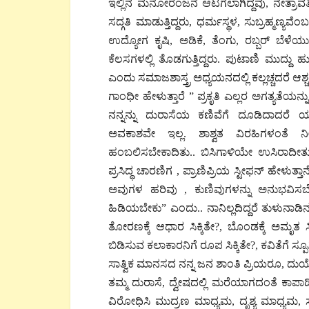
ಇಲ್ಲಿನ ಮನೋರಂಜನೆ ಆಟಗಲಾಗಿದ್ದವು, ನೇತ್ರಾ
ಸದ್ಗತಿ ಮಾಡುತ್ತಿದ್ದರು, ಧರ್ಮಸ್ಥಳ, ಸುಬ್ರಹ್ಮಣ್ಯ
ಉದ್ಯೋಗ ಕೃಷಿ, ಅಡಿಕೆ, ತೆಂಗು, ರಬ್ಬರ್ ಬೆಳೆಯ
ಕೆಲಸಗಳಲ್ಲಿ ತೊಡಗುತ್ತಿದ್ದರು. ಪುಟಾಣಿ ಮುದ್ದು 
ಎಂದು ಸಮಾಜಶಾಸ್ತ್ರ ಅಧ್ಯಯನದಲ್ಲಿ ಕಲ್ಲಚ್ಚದರೆ ಆಶ
ಗಾಂಧೀ ಹೇಳುತ್ತಾರೆ ” ಪ್ರಕೃತಿ ಎಲ್ಲರ ಅಗತ್ಯತೆಯ
ನನ್ನನ್ನು ದುರಾಸೆಯ ಕಣಿವೆಗೆ ದೂಡಿದಾದರೆ ಯ
ಅವಕಾಶವೇ ಇಲ್ಲ. ಶಾಶ್ವತ ವಿರಹಿಗಳಂತೆ ನೀವ
ಹಂಬಲಿಸಬೇಕಾದಿತು.. ಬಿಸಿಗಾಳಿಯೇ ಉಸಿರಾದೀತ
ಪ್ರಸಿದ್ಧ ಚಾರಣಿಗ , ಪ್ರಾಣಿಪ್ರಿಯ ಸ್ಟೀಫನ್ ಹೇಳು
ಅವುಗಳ ಹರಿವು , ಕುಣಿವುಗಳನ್ನು ಅನುಭವಿಸಬೇಕು.
ಹಿಡಿಯಬೇಕು” ಎಂದು.. ನಾನಿಲ್ಲದಿದ್ದರೆ ತುಳುನಾ
ತೋರಣಕ್ಕೆ ಆಧಾರ ಸಿಕ್ಕಿತೇ?, ಬೊಂಡಕ್ಕೆ ಅಮೃತ ಸಿ
ಬಿಡಿಸುವ ಕಲಾಕಾರನಿಗೆ ರೂಪ ಸಿಕ್ಕಿತೇ?, ಕವಿತೆಗೆ ಸ್ಪ
ಸಾತ್ವಿಕ ಮಾನಸದ ನನ್ನ ಜನ ಶಾಂತಿ ಪ್ರಿಯರೂ, ದ
ತಮ್ಮ ದುರಾಸೆ, ದ್ವೇಷದಲ್ಲಿ ಮರೆಯಾಗದಂತೆ ಕಾಪಾ
ವಿರೋಧಿಸಿ ಮುದ್ರಣ ಮಾಧ್ಯಮ, ದೃಶ್ಯ ಮಾಧ್ಯಮ