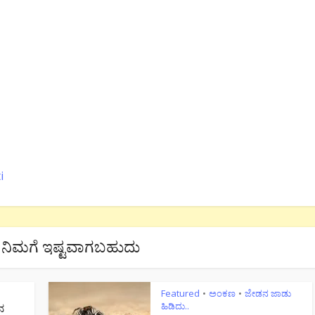
i
ನಿಮಗೆ ಇಷ್ಟವಾಗಬಹುದು
Featured
ಅಂಕಣ
ಜೇಡನ ಜಾಡು
•
•
ಹಿಡಿದು..
ನ