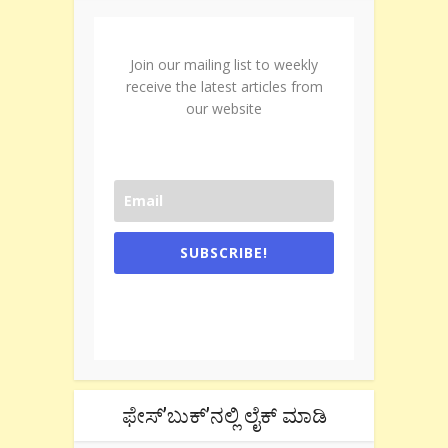
Join our mailing list to weekly
receive the latest articles from
our website
SUBSCRIBE!
One e-mail a week. We don't spam.
Don't forget to check the promotional
tab if you are using gmail.
ಫೇಸ್’ಬುಕ್’ನಲ್ಲಿ ಲೈಕ್ ಮಾಡಿ