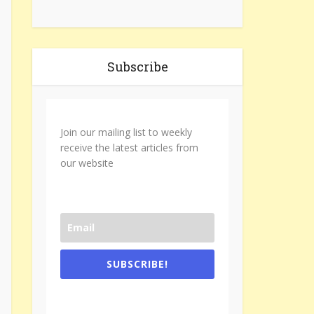
Subscribe
Join our mailing list to weekly
receive the latest articles from
our website
SUBSCRIBE!
One e-mail a week. We don't spam.
Don't forget to check the promotional
tab if you are using gmail.