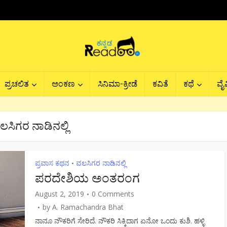
ಪ್ರಚಲಿತ
ಅಂಕಣ
ಸಿನಿಮಾ-ಕ್ರೀಡೆ
ಕವಿತೆ
ಕಥೆ
ವೈವ
ಲಸಿಗರ ನಾಡಿನಲ್ಲಿ
ಪ್ರವಾಸ ಕಥನ
ವಲಸಿಗರ ನಾಡಿನಲ್ಲಿ
•
ಪರದೇಶಿಯ ಅಂತರಂಗ
August 2, 2019
0 Comments
by
A. Ramachandra Bhat
ನಾನೂ ನೌಕರಿಗೆ ಸೇರಿದೆ. ನೌಕರಿ ಸಿಕ್ಕಿದಾಗ ಏನೋ ಒಂದು ಕುಶಿ. ಹಳ್ಳಿ