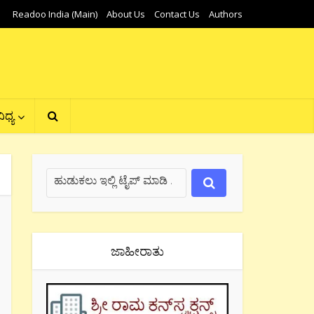
Readoo India (Main)
About Us
Contact Us
Authors
ಿಧ್ಯ
ಜಾಹೀರಾತು