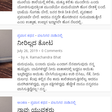
ಮೂಲೆಯ ಶಾಲೆಯಲ್ಲಿ ಕಲಿತು, ಮತ್ತೂ ಕಲಿತು ಮುಂದೇನು ಎಂದು
ಯೋಚಿಸುವುದಕ್ಕಿಂತ ಮುಂಚೆಯೇ ಮದುವೆಯಾಗಿ ಹೊಸ ದೇಶಕ್ಕೆ ಬಂದೆ.
ಭಾಷೆಯ ಸೊಗಡು ಬೇರೆ, ಜನರ ರೀತಿ ನೀತಿ ಬೇರೆ, ವ್ಯವಹಾರ
ಪ್ರಪಂಚವೇ ಬೇರೆ. ಆದರೂ ನನ್ನದೇ ಹೊಸಜೀವನ ಸುರುಮಾಡುತ್ತೇನೆ
ಎಂಬ ಉತ್ಸಾಹ, ಉಲ್ಲಾಸ ಇದ್ದಾಗಲೇ ಹೊಸ ನೆಲದಲ್ಲಿ...
ಪ್ರವಾಸ ಕಥನ
ವಲಸಿಗರ ನಾಡಿನಲ್ಲಿ
•
ನೀರಿಲ್ಲದ ತೋಟ
July 26, 2019
0 Comments
by
A. Ramachandra Bhat
ಮರುಭೂಮಿ, ಬಂಜರು ಭೂಮಿ ಎಂದಾಗ ನೆನಪಾಗುವುದು ನನ್ನ
ಹುಟ್ಟೂರು. ಬಾವಿಗಳಿದ್ದರೆ ನೀರು ಪಾತಾಳದಲ್ಲಿ ಇದ್ದರೂ ಆಯಿತು
ಇಲ್ಲದಿದ್ದರೂ ಆಯಿತು. ಬೇಸಿಗೆಯಲ್ಲಂತೂ ಉರಿ ಬಿಸಿಲು, ಸೆಕೆ, ನೀರು
ದುರ್ಲಭ. ಕೆಂಪು ಕಲ್ಲಿನ ನೆಲ ಕಾದು ಕಾಲಿಡಲಾಗುತ್ತಿರಲಿಲ್ಲ. ಆದರೂ
ಮರಗಿಡಗಳಿದ್ದವು, ಪ್ರಾಣ ಪಕ್ಷಿಗಳಿದ್ದವು. ಹೆಚ್ಚೇಕೆ ನಾನೂ ನನ್ನವರೂ
ವಾಸಿಸುತ್ತಿದ್ದೆವಲ್ಲ ! ನನ್ನ...
ಅಂಕಣ
ಪ್ರವಾಸ ಕಥನ
ವಲಸಿಗರ ನಾಡಿನಲ್ಲಿ
•
•
ನಾವು ಯುವಕರು