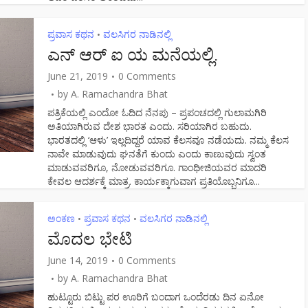
ಪ್ರವಾಸ ಕಥನ
ವಲಸಿಗರ ನಾಡಿನಲ್ಲಿ
•
ಎನ್ ಆರ್ ಐ ಯ ಮನೆಯಲ್ಲಿ.
June 21, 2019
0 Comments
by
A. Ramachandra Bhat
ಪತ್ರಿಕೆಯಲ್ಲಿ ಎಂದೋ ಓದಿದ ನೆನಪು – ಪ್ರಪಂಚದಲ್ಲಿ ಗುಲಾಮಗಿರಿ
ಅತಿಯಾಗಿರುವ ದೇಶ ಭಾರತ ಎಂದು. ಸರಿಯಾಗಿರ ಬಹುದು.
ಭಾರತದಲ್ಲಿ ‘ಆಳು’ ಇಲ್ಲದಿದ್ದರೆ ಯಾವ ಕೆಲಸವೂ ನಡೆಯದು. ನಮ್ಮ ಕೆಲಸ
ನಾವೇ ಮಾಡುವುದು ಘನತೆಗೆ ಕುಂದು ಎಂದು ಕಾಣುವುದು ಸ್ವಂತ
ಮಾಡುವವರಿಗೂ, ನೋಡುವವರಿಗೂ. ಗಾಂಧೀಜಿಯವರ ಮಾದರಿ
ಕೇವಲ ಆದರ್ಶಕ್ಕೆ ಮಾತ್ರ. ಕಾರ್ಯಕ್ಕಾಗುವಾಗ ಪ್ರತಿಯೊಬ್ಬನಿಗೂ...
ಅಂಕಣ
ಪ್ರವಾಸ ಕಥನ
ವಲಸಿಗರ ನಾಡಿನಲ್ಲಿ
•
•
ಮೊದಲ ಭೇಟಿ
June 14, 2019
0 Comments
by
A. Ramachandra Bhat
ಹುಟ್ಟೂರು ಬಿಟ್ಟು ಪರ ಊರಿಗೆ ಬಂದಾಗ ಒಂದೆರಡು ದಿನ ಏನೋ