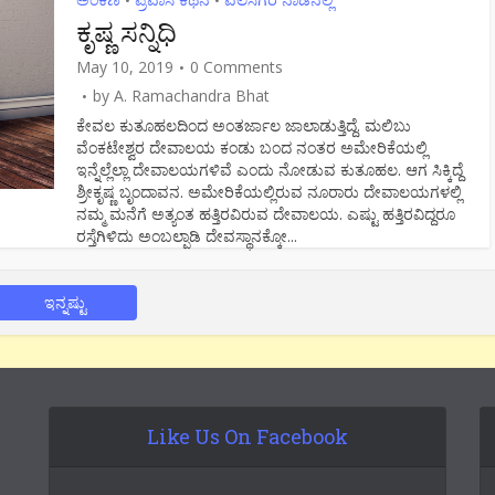
•
•
ಕೃಷ್ಣ ಸನ್ನಿಧಿ
May 10, 2019
0 Comments
by
A. Ramachandra Bhat
ಕೇವಲ ಕುತೂಹಲದಿಂದ ಅಂತರ್ಜಾಲ ಜಾಲಾಡುತ್ತಿದ್ದೆ. ಮಲಿಬು
ವೆಂಕಟೇಶ್ವರ ದೇವಾಲಯ ಕಂಡು ಬಂದ ನಂತರ ಅಮೇರಿಕೆಯಲ್ಲಿ
ಇನ್ನೆಲ್ಲೆಲ್ಲಾ ದೇವಾಲಯಗಳಿವೆ ಎಂದು ನೋಡುವ ಕುತೂಹಲ. ಆಗ ಸಿಕ್ಕಿದ್ದೆ
ಶ್ರೀಕೃಷ್ಣ ಬೃಂದಾವನ. ಅಮೇರಿಕೆಯಲ್ಲಿರುವ ನೂರಾರು ದೇವಾಲಯಗಳಲ್ಲಿ
ನಮ್ಮ ಮನೆಗೆ ಅತ್ಯಂತ ಹತ್ತಿರವಿರುವ ದೇವಾಲಯ. ಎಷ್ಟು ಹತ್ತಿರವಿದ್ದರೂ
ರಸ್ತೆಗಿಳಿದು ಅಂಬಲ್ಪಾಡಿ ದೇವಸ್ಥಾನಕ್ಕೋ...
ಇನ್ನಷ್ಟು
Like Us On Facebook