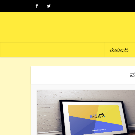
ಮುಖಪುಟ
ವ