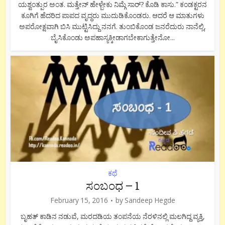
ಯಶ್ವಂತ್ಪುರ ಅಂತ. ಮತ್ತೇನ್ ಹೇಳ್ಬೇಕು ನಿಮ್ಗೆ ಸಾರ್? ಕೊಡಿ ಕಾಸು.” ಕಂಡಕ್ಟರನ
ಕೂಗಿಗೆ ಹೆದರಿದ ಪಾಪದ ವೃದ್ಧರು ಮುದುಡಿಕೊಂಡರು. ಆದರೆ ಆ ಮಾತುಗಳು
ಅಪರೋಕ್ಷವಾಗಿ ಬಿಸಿ ಮುಟ್ಟಿಸಿದ್ದು ನನಗೆ. ತುಂಬಿಕೊಂಡ ಜನರೆದುರು ನಾನೆಲ್ಲಿ,
ಬೈಸಿಕೊಂಡು ಅಪಹಾಸ್ಯಕ್ಕೀಡಾಗಬೇಕಾಗುತ್ತೇನೋ...
ಕಥೆ
ಸಂಬಂಧ – 1
February 15, 2016
by
Sandeep Hegde
ಬೃಹತ್ ಕಾಡಿನ ನಡುವೆ, ಮರದಡಿಯ ತಂಪನೆಯ ನೆರಳಿನಲ್ಲಿ ಮಲಗಿದ್ದ ವ್ಯಕ್ತಿ,