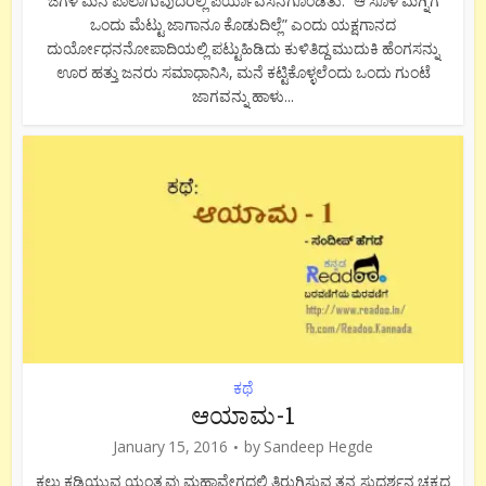
ಜಗಳ ಮನೆ ಪಾಲಾಗುವುದರಲ್ಲಿ ಪರ್ಯಾವಸನಗೊಂಡಿತು. “ಆ ಸೂಳೆ ಮಗ್ನಿಗೆ
ಒಂದು ಮೆಟ್ಟು ಜಾಗಾನೂ ಕೊಡುದಿಲ್ಲೆ” ಎಂದು ಯಕ್ಷಗಾನದ
ದುರ್ಯೋಧನನೋಪಾದಿಯಲ್ಲಿ ಪಟ್ಟುಹಿಡಿದು ಕುಳಿತಿದ್ದ ಮುದುಕಿ ಹೆಂಗಸನ್ನು
ಊರ ಹತ್ತು ಜನರು ಸಮಾಧಾನಿಸಿ, ಮನೆ ಕಟ್ಟಿಕೊಳ್ಳಲೆಂದು ಒಂದು ಗುಂಟೆ
ಜಾಗವನ್ನು ಹಾಳು...
ಕಥೆ
ಆಯಾಮ-1
January 15, 2016
by
Sandeep Hegde
ಕಲ್ಲು ಕಡಿಯುವ ಯಂತ್ರವು ಮಹಾವೇಗದಲ್ಲಿ ತಿರುಗಿಸುವ ತನ್ನ ಸುದರ್ಶನ ಚಕ್ರದ