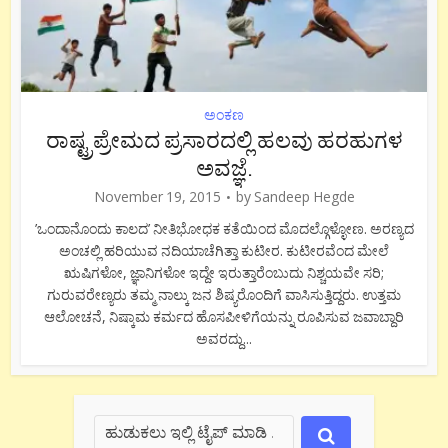
ಅಂಕಣ
ರಾಷ್ಟ್ರಪ್ರೇಮದ ಪ್ರಸಾರದಲ್ಲಿ ಹಲವು ಹರಹುಗಳ
ಅವಜ್ಞೆ.
November 19, 2015
by
Sandeep Hegde
’ಒಂದಾನೊಂದು ಕಾಲದ’ ನೀತಿಭೋಧಕ ಕತೆಯಿಂದ ಮೊದಲ್ಗೊಳ್ಳೋಣ. ಅರಣ್ಯದ
ಅಂಚಲ್ಲಿ ಹರಿಯುವ ನದಿಯಾಚೆಗಿತ್ತಾ ಕುಟೀರ. ಕುಟೀರವೆಂದ ಮೇಲೆ
ಋಷಿಗಳೋ, ಜ್ಞಾನಿಗಳೋ ಇದ್ದೇ ಇರುತ್ತಾರೆಂಬುದು ನಿಶ್ಚಯವೇ ಸರಿ;
ಗುರುವರೇಣ್ಯರು ತಮ್ಮ ನಾಲ್ಕು ಜನ ಶಿಷ್ಯರೊಂದಿಗೆ ವಾಸಿಸುತ್ತಿದ್ದರು. ಉತ್ತಮ
ಆಲೋಚನೆ, ನಿಷ್ಕಾಮ ಕರ್ಮದ ಹೊಸಪೀಳಿಗೆಯನ್ನು ರೂಪಿಸುವ ಜವಾಬ್ದಾರಿ
ಅವರದ್ದು...