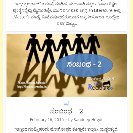
ಇದ್ಯಲ್ಲಾ ಅಂಕಲ್” ತಮಾಷೆ ಮಾಡಿದೆ, ಮೆದುವಾಗಿ ನಕ್ಕರು. “ನಾನು ಶಿಕ್ಷಣ
ಪೂರೈಸಿದ್ದೆಲ್ಲಾ ಮೈಸೂರಲ್ಲೇ. ಯುನಿವರ್ಸಿಟೀಲಿ English Literature ಅಲ್ಲಿ
Master’s ಮಾಡ್ದೆ. ಕೊನೆವರ್ಷದಲ್ಲಿರೋವಾಗ ಅಪ್ಪ ತೀರ್ಕೊಂಡ. ಒಂದೈದು
ವರ್ಷ ಬಿಟ್ಟು...
ಕಥೆ
ಸಂಬಂಧ – 2
February 16, 2016
by
Sandeep Hegde
“ಆಗ್ಲಿಂದ ಗಂಟ್ಲು ಹರಿದು ಹೋಗೋ ಥರ ಕೂಗ್ತಾನೇ ಇದ್ದೀನಿ, ಯಶ್ವಂತ್ಪುರ,