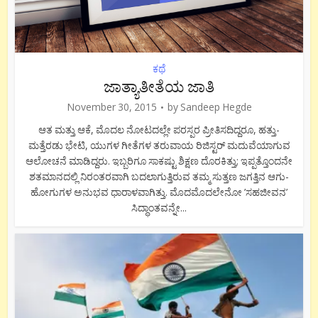
ಕಥೆ
ಜಾತ್ಯಾತೀತೆಯ ಜಾತಿ
November 30, 2015
by
Sandeep Hegde
ಆತ ಮತ್ತು ಆಕೆ, ಮೊದಲ ನೋಟದಲ್ಲೇ ಪರಸ್ಪರ ಪ್ರೀತಿಸದಿದ್ದರೂ, ಹತ್ತು-
ಮತ್ತೆರಡು ಭೇಟಿ, ಯುಗಳ ಗೀತೆಗಳ ತರುವಾಯ ರಿಜಿಸ್ಟರ್ ಮದುವೆಯಾಗುವ
ಆಲೋಚನೆ ಮಾಡಿದ್ದರು. ಇಬ್ಬರಿಗೂ ಸಾಕಷ್ಟು ಶಿಕ್ಷಣ ದೊರಕಿತ್ತು; ಇಪ್ಪತ್ತೊಂದನೇ
ಶತಮಾನದಲ್ಲಿ ನಿರಂತರವಾಗಿ ಬದಲಾಗುತ್ತಿರುವ ತಮ್ಮ ಸುತ್ತಣ ಜಗತ್ತಿನ ಆಗು-
ಹೋಗುಗಳ ಅನುಭವ ಧಾರಾಳವಾಗಿತ್ತು. ಮೊದಮೊದಲೇನೋ ’ಸಹಜೀವನ’
ಸಿದ್ಧಾಂತವನ್ನೇ...