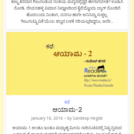
ಕಣ್ಣು ತೆರೆದಾಗ ಗಿಜುಗುಡುವ ಸಂತೆಯ ಮದ್ಯದಲ್ಲಿದ್ದರೆ ಹೇಗಾಗಬೇಡ? ಊಹಿಸಿ
ನೋಡಿ. ದೇವನಹಳ್ಳಿ ವಿಮಾನ ನಿಲ್ದಾಣದಿಂದ ಕೈಲಿದ್ದೊಂದು ಬ್ಯಾಗ್ ನೊಂದಿಗೆ
ಹೊರಬಂದು ನಿಂತಾಗ, ನನಗೂ ಹಾಗೇ ಅನಿಸಿದ್ದು ಸುಳ್ಳಲ್ಲ.
‘ಗಿಜುಗುಟ್ಟುವಿಕೆ’ಯೆಂಬ ಶಬ್ದದ ಬಳಕೆ ಸರಿಯಲ್ಲದಿದ್ದರೂ, ಅದೇ...
ಕಥೆ
ಆಯಾಮ-2
January 16, 2016
by
Sandeep Hegde
ಆಯಾಮ-1 ಅಂತೂ ಇಂತೂ ಮಧ್ಯಾಹ್ನ ಮೀನು ಸಾರಿನೂಟದಲ್ಲಿ ನಿಷ್ಪನ್ನವಾದ