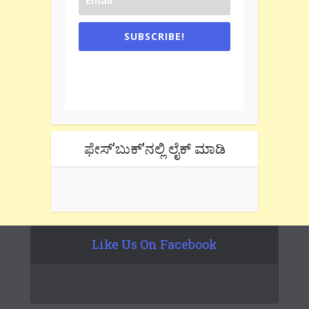
SUBSCRIBE!
One e-mail a week. We don't spam.
Don't forget to check the promotional
tab if you are using gmail.
ಫೇಸ್’ಬುಕ್’ನಲ್ಲಿ ಲೈಕ್ ಮಾಡಿ
Like Us On Facebook