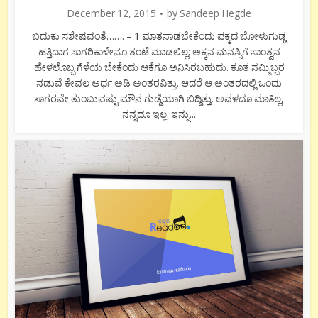
December 12, 2015
by
Sandeep Hegde
ಬದುಕು ಸಶೇಷವಂತೆ……. – 1 ಮಾತನಾಡಬೇಕೆಂದು ಪಕ್ಕದ ಬೋಳುಗುಡ್ಡ
ಹತ್ತಿದಾಗ ಸಾಗರಿಕಾಳೇನೂ ತಂಟೆ ಮಾಡಲಿಲ್ಲ; ಅಕ್ಕನ ಮನಸ್ಸಿಗೆ ಸಾಂತ್ವನ
ಹೇಳಲೊಬ್ಬ ಗೆಳೆಯ ಬೇಕೆಂದು ಆಕೆಗೂ ಅನಿಸಿರಬಹುದು. ಕೂತ ನಮ್ಮಿಬ್ಬರ
ನಡುವೆ ಕೇವಲ ಅರ್ಧ ಅಡಿ ಅಂತರವಿತ್ತು. ಆದರೆ ಆ ಅಂತರದಲ್ಲಿ ಒಂದು
ಸಾಗರವೇ ತುಂಬುವಷ್ಟು ಮೌನ ಗುಡ್ಡೆಯಾಗಿ ಬಿದ್ದಿತ್ತು. ಅವಳದೂ ಮಾತಿಲ್ಲ,
ನನ್ನದೂ ಇಲ್ಲ. ಇನ್ನು...