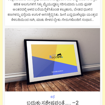
ಹರಿತ ಅಲಗುಗಳಿಗೆ ಸಿಕ್ಕು ಮೈಯುದ್ದಕ್ಕೂ ಸರಿಸುಮಾರು ಒಂದು ಫ಼ೂಟ್
ಅಂತರದಲ್ಲಿ ಆಳದ ಬರೆಯನ್ನೆಳೆಸಿಕೊಂಡ ಕಲ್ಲುಹಾಸು, ಬೇಡದ ಧೂಳಿನ
ಕಣಗಳನ್ನು ಭರ್ರೆಂದು ಉಗುಳಿ ಆಗಸಕ್ಕೆಬ್ಬಿಸಿತು. ಹೀಗೆ ಎದ್ದ ಧೂಳೆಲ್ಲವೂ ಯಂತ್ರದ
ಕೆಳಬದಿಯಿಂದ ಸಾಗಿ, ಮಾತು ಕೇಳದ ಬ್ರೇಕು-ಗೇರುಗಳೊಂದಿಗೆ ಸಂಧಾನ...
ಕಥೆ
ಬದುಕು ಸಶೇಷವಂತೆ….. –2